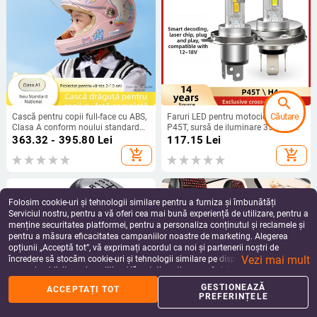
search
Căutare
Cască pentru copii full-face cu ABS,
Faruri LED pentru motocicletă H4
Clasa A conform noului standard
P45T, sursă de iluminare 3570×4,
național, design drăguț animat,
putere 21.6W, tensiune 12-18V, flux
363.32 - 395.80
Lei
117.15
Lei
potrivit pentru scutere și vehicule
luminos 4000 lm
add_shopping_cart
add_shopping_cart
electrice
Folosim cookie-uri și tehnologii similare pentru a furniza și îmbunătăți
Serviciul nostru, pentru a vă oferi cea mai bună experiență de utilizare, pentru a
menține securitatea platformei, pentru a personaliza conținutul și reclamele și
pentru a măsura eficacitatea campaniilor noastre de marketing. Alegerea
opțiunii „Acceptă tot”, vă exprimați acordul ca noi și partenerii noștri de
Vezi mai mult
încredere să stocăm cookie-uri și tehnologii similare pe dispozitivul dvs. în
scopuri publicitare și analitice. Vă puteți gestiona preferințele în orice moment
făcând clic pe „Gestionează preferințele”. Pentru mai multe informații, vă
GESTIONEAZĂ
ACCEPTAȚI TOT
%
home
apps
shopping_basket
person
rugăm să consultați
Politica noastră de confidențialitate
.
PREFERINȚELE
Acasă
Categorii
Coș
Reduceri
Profil