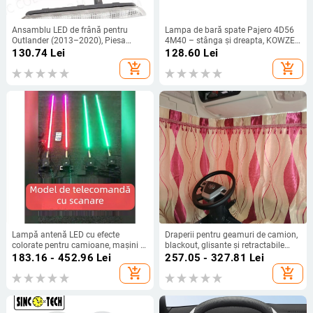
Ansamblu LED de frână pentru
Lampa de bară spate Pajero 4D56
Outlander (2013–2020), Piesa
4M40 – stânga și dreapta, KOWZE
8334A113, 12V, 35W
MR124963 MB861939 / MR124964
130.74
Lei
128.60
Lei
MB861940
add_shopping_cart
add_shopping_cart
Lampă antenă LED cu efecte
Draperii pentru geamuri de camion,
colorate pentru camioane, mașini și
blackout, glisante și retractabile
motociclete, 12V
pentru cabină, protecție a intimității,
183.16 - 452.96
Lei
257.05 - 327.81
Lei
protecție solară, groase și
add_shopping_cart
add_shopping_cart
respirabile