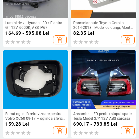
Lumini de zi Hyundai i30 / Elantra
Parasolar auto Toyota Corolla
GT, 12V, 6000K, ABS IP67
2014-2018 | Model cu dungi, Montaj
încorporat; Brand: chm, Material:
164.69 - 595.08
Lei
82.35
Lei
20213, Compatibil cu: Toyota
add_shopping_cart
add_shopping_cart
Ramă oglindă retrovizoare pentru
Ansamblu LED pentru stopul spate
Volvo XC60 09-17 – oglindă sferică,
Tesla Model 3/Y, 12V, ABS carcasă
12V, ramă ABS, capac ABS, oglindă
159.28
Lei
690.17 - 733.85
Lei
din plastic
add_shopping_cart
add_shopping_cart