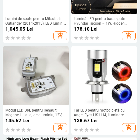
Lumini de spate pentru Mitsubishi
Lumină LED pentru bara spate
Outlander (2014-2015), LED lumini
Hyundai Tucson – 1W, Hidden
spate/stop, 12V, numere de piesă
Wings, model Tutu rear bumper
1,045.05
Lei
178.10
Lei
8330A789 / 8330A790
light
add_shopping_cart
add_shopping_cart
Modul LED DRL pentru Renault
Far LED pentru motocicletă cu
Megane I — aliaj de aluminiu, 12V,
Angel Eyes HS1 H4, iluminare
10W, durată de viață 50000 h,
demonică încorporată cu două
145.62
Lei
138.67
Lei
număr piese 285759447 R
gheare
add_shopping_cart
add_shopping_cart
285753299 R