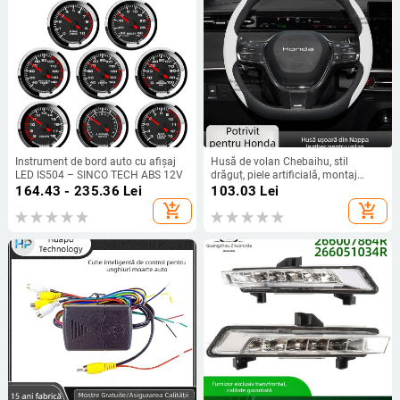
Instrument de bord auto cu afișaj
Husă de volan Chebaihu, stil
LED IS504 – SINCO TECH ABS 12V
drăguț, piele artificială, montaj
universal, pentru toate anotimpurile
164.43 - 235.36
Lei
103.03
Lei
add_shopping_cart
add_shopping_cart