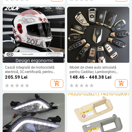
Cască integrală de motocicletă
Model de cheie auto simulată
electrică, 3C-certificată, pentru
pentru Cadillac, Lamborghini,
bărbați și femei, izolație pentru
Ferrari, Audi, Mercedes-Benz, BMW
205.59
Lei
148.46 - 448.38
Lei
iarnă, pentru toate anotimpurile
și Porsche.
add_shopping_cart
add_shopping_cart