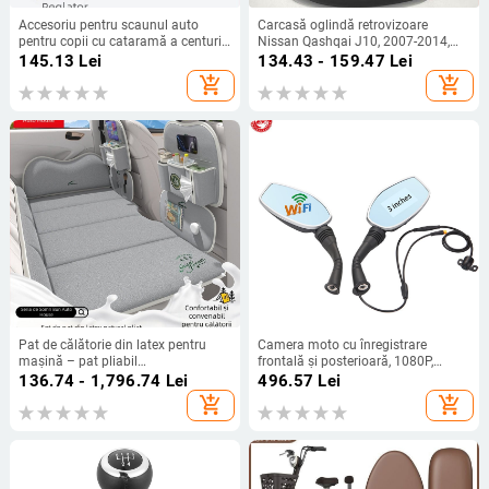
Accesoriu pentru scaunul auto
Carcasă oglindă retrovizoare
pentru copii cu cataramă a centurii
Nissan Qashqai J10, 2007-2014,
de siguranță de cinci puncte, curea
alb perlă, alb argintiu, roșu
145.13
Lei
134.43 - 159.47
Lei
din poliester; origine Ningbo,
add_shopping_cart
add_shopping_cart
Zhejiang; pentru interiorul mașinii
Pat de călătorie din latex pentru
Camera moto cu înregistrare
mașină – pat pliabil
frontală și posterioară, 1080P,
multifuncțional pentru bancheta
impermeabilă, conectivitate Wi-Fi
136.74 - 1,796.74
Lei
496.57
Lei
din spate; Material: 38231866503;
prin aplicație
add_shopping_cart
add_shopping_cart
Funcție: Somn; Capacitate de
încărcare: 150 kg; Greutate: 5115;
Fără umflare.