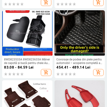
add_shopping_cart
add_shopping_cart
8WD823533A 8WD823633A Mâner
Covorașe de podea din piele pentru
de capotă și bază pentru cheie Audi
automobil – acoperire completă a
A4L Magotan B9
șoferului, covor cu buclă din sârmă,
83.08 - 84.59
Lei
454.41 - 489.14
Lei
pentru un automobil special
add_shopping_cart
add_shopping_cart