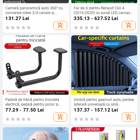
Cameră panoramică auto 360° cu
Far de zi pentru Renault Clio 4
conversie video 2/4 canale și
(2016-2020) cu sursă LED, carcasă
comutare a zonelor moarte – cutie
ABS, 12V, 0,2A, compatibil Renault
131.27
Lei
335.13 - 627.52
Lei
de protocol
Clio 4 (2016-2020)
add_shopping_cart
add_shopping_cart
Pedală de frână pentru tricicleta
Umbră pentru geamuri auto, perdea
electrică, pedală pentru picior și
laterală universală cu șină
manetă de frână
încorporată, montaj cu clic, material
77.29 - 77.50
Lei
137.37 - 157.12
Lei
PVC
add_shopping_cart
add_shopping_cart