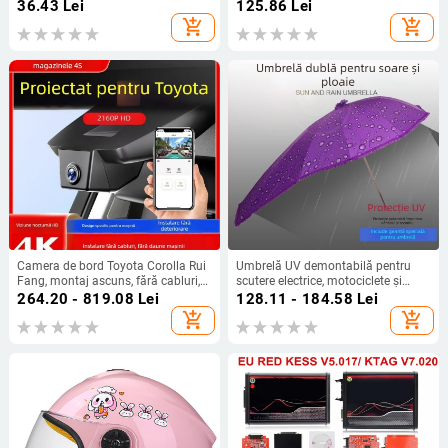
încărcare universal, intrare 5-7V,
07, negru, gri, bej
36.43
Lei
125.86
Lei
ieșire 4.2V 1A
add_shopping_cart
add_shopping_cart
Camera de bord Toyota Corolla Rui
Umbrelă UV demontabilă pentru
Fang, montaj ascuns, fără cabluri,
scutere electrice, motociclete și
viziune nocturnă ultra clara, model
biciclete electrice
264.20 - 819.08
Lei
128.11 - 184.58
Lei
nou 2024
add_shopping_cart
add_shopping_cart