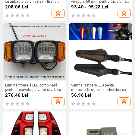
cu airbag plug universal - Brand
vehicule, 60 mm, pentru tricicluri și
neutră, Fără import, Fără
scutere, sunet puternic
208.06
Lei
93.40 - 95.28
Lei
personalizare
add_shopping_cart
add_shopping_cart
Lumină frontală LED combinată
Semnalizatoare LED pentru
pentru excavator, stivator și vehicul
motociclete și scutere electrice, cu
de lucru, universală 12V-80V, câmp
efect de flux luminos
276.46
Lei
56.98
Lei
vizual larg, far direcțional
add_shopping_cart
add_shopping_cart