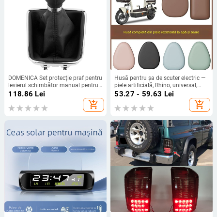
DOMENICA Set protecție praf pentru
Husă pentru șa de scuter electric —
levierul schimbător manual pentru
piele artificială, Rhino, universal,
Volkswagen Touareg/Tiguan –
pentru toate anotimpurile, fără
118.86
Lei
53.27 - 59.63
Lei
Transmisie manuală, Cod produs
umplutură
add_shopping_cart
add_shopping_cart
QZXN-D82