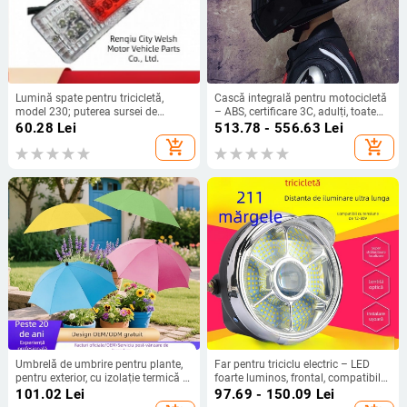
Lumină spate pentru tricicletă,
Cască integrală pentru motocicletă
model 230; puterea sursei de
– ABS, certificare 3C, adulți, toate
lumină 100; tensiune 12–60V;
sezoanele, naveta
60.28
Lei
513.78 - 556.63
Lei
durată de viață 9999 h
add_shopping_cart
add_shopping_cart
Umbrelă de umbrire pentru plante,
Far pentru triciclu electric – LED
pentru exterior, cu izolație termică și
foarte luminos, frontal, compatibil
țăruș de pământ
cu 12V/48V/60V
101.02
Lei
97.69 - 150.09
Lei