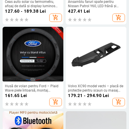
Ceas auto solar cu termometru,
Ansamblu faruri spate pentru
afișaj de dată și display luminos
Nissan Patrol Y60, LED frână și
(Brand Thousand Cards; Origine
semnalizare, ABS+LED, 12V, 5W, 500
127.60 - 189.38
Lei
427.41
Lei
Zhejiang; Model Other; Material
lm
add_shopping_cart
add_shopping_cart
Other)
Husă de volan pentru Ford – Plaid
Volvo XC90 model vechi – placă de
Wave piele întoarsă, montaj
protecție pentru scaun cu masaj
universal, pentru toate anotimpurile
39866788 39866794
161.65
Lei
179.21 - 294.90
Lei
add_shopping_cart
add_shopping_cart