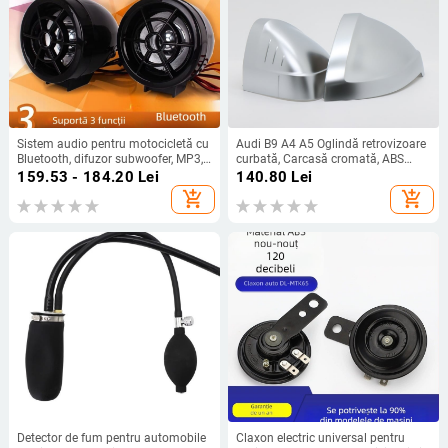
Sistem audio pentru motocicletă cu
Audi B9 A4 A5 Oglindă retrovizoare
Bluetooth, difuzor subwoofer, MP3,
curbată, Carcasă cromată, ABS
radio FM, dispozitiv anti-furt
oglindă și ABS capac
159.53 - 184.20
Lei
140.80
Lei
add_shopping_cart
add_shopping_cart
Detector de fum pentru automobile
Claxon electric universal pentru