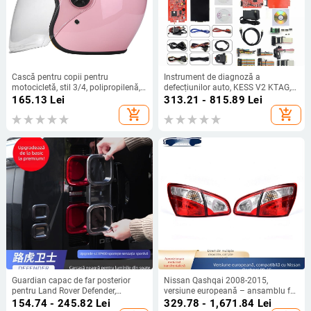
Cască pentru copii pentru
Instrument de diagnoză a
motocicletă, stil 3/4, polipropilenă,
defecțiunilor auto, KESS V2 KTAG,
pentru toate anotimpurile
12V, interval de temperatură de
165.13
Lei
313.21 - 815.89
Lei
funcționare -50°C până la 60°C
add_shopping_cart
add_shopping_cart
Guardian capac de far posterior
Nissan Qashqai 2008-2015,
pentru Land Rover Defender,
versiune europeană – ansamblu far
carcasă a farului, fără asamblare
spate LED cu frână și semnal, J10
154.74 - 245.82
Lei
329.78 - 1,671.84
Lei