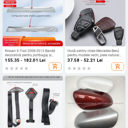
Nissan X-Trail 2008-2013 Bandă
Husă pentru cheie Mercedes-Benz
decorativă pentru portbagaj și
pentru modele vechi, piele naturală
mânerul haionului (MX6)
de vită, husă protectoare, stil
155.35 - 182.01
Lei
37.58 - 52.21
Lei
simplu, personalizabil
add_shopping_cart
add_shopping_cart