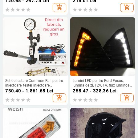
120.68 - 267.74
Lei
215.01
Lei
universală
add_shopping_cart
add_shopping_cart
Set de testare Common Rail pentru
Lumini LED pentru Ford Focus,
injectoare, tester injectoare
lumina de zi, 12V, 1A, flux luminos
controlat electronic și calibrator,
6000 lm, cu cutie de reglare a
750.40 - 1,861.68
Lei
258.47 - 328.36
Lei
model S60hcrc, 110-220V, 0-70°C
tensiunii
add_shopping_cart
add_shopping_cart