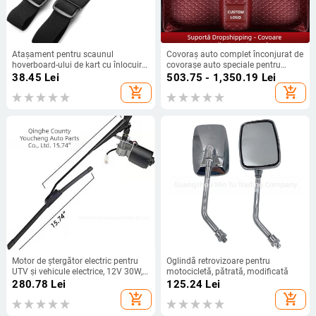
Atașament pentru scaunul
Covoraș auto complet înconjurat de
hoverboard-ului de kart cu înlocuire
covorașe auto speciale pentru
pentru hoverboard-ul de curse, cu
mașini, comerț electronic Amazon,
38.45
Lei
503.75 - 1,350.19
Lei
trei catarame glisante, curea de
piese en-gros din fabrică
add_shopping_cart
add_shopping_cart
umăr reglabilă
Motor de ștergător electric pentru
Oglindă retrovizoare pentru
UTV și vehicule electrice, 12V 30W,
motocicletă, pătrată, modificată
unghi de ștergere 90°, braț 300–600
280.78
Lei
125.24
Lei
mm, carcasă din aluminiu,
add_shopping_cart
add_shopping_cart
compatibil cu Polaris Ranger RZR
900, Bombardier, Honda triciclu