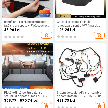
Bandă anti-coliziune pentru bara
Carcasă și capac oglindă
față și bara spate – PVC, cauciuc
retrovizoare pentru VW Amarok
moale, compatibil universal
(2010–2019) și VW Multivan T5/T6
45.90
Lei
126.24
Lei
| ABS | Nr. piese 7E1 857 603B / 7E1
add_shopping_cart
add_shopping_cart
857 604B
Placă extinsă pentru patul pe
Sistem de cablaj ATV și ansamblu
scaunul din spate al mașinii, SUV/
de comutatoare CG125/150/250cc
sedan, Model 055, Capacitate
- 12V
305.77 - 570.74
Lei
451.73
Lei
maximă 100 kg, Fără insuflare,
add_shopping_cart
add_shopping_cart
Funcție camping/ odihnă