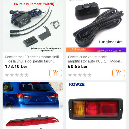
Comutator LED pentru motocicletă
Controler de volum pentru
— de la unu la doi pentru faruri
amplificator auto KUERL – Model
distant și apropiat, 120W, 9–24V,
Remote volume adjustment 01,
178.10
Lei
60.65
Lei
10A
Material PVC, Greutate 0.1 kg,
add_shopping_cart
add_shopping_cart
Pentru amplificator de putere