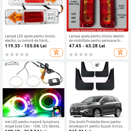
Lampă LED spate pentru triciclu
Lampa spate pentru triciclu electric
electric, cu lumină de frână,
de mobilitate pentru persoane în
semnalizare și lumină de mers –
vârstă, carcasă universală, set
119.33 - 155.06
Lei
47.45 - 63.28
Lei
compatibilă 12V/48V/60V
complet 12V/48V/72V
add_shopping_cart
add_shopping_cart
Inel LED pentru mașină Symphony
Che Anchi Protecție Noroi pentru
Angel Eyes Cerc - 10W, 12V, Montaj
Anvelope 01 pentru Suzuki S-Cross
încorporat, Compatibilitate
III 2022–2024, automat