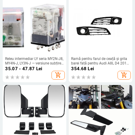
Releu intermediar LY seria MY2N-J8,
Ramă pentru farul de ceață și grila
MY4N-J, LY3N-J — versiune subțire
barei față pentru Audi A8L D4 2012
cu 11 pini și bază de 14 pini, nou,
4H0807679D
35.07 - 47.87
Lei
354.68
Lei
original
add_shopping_cart
add_shopping_cart