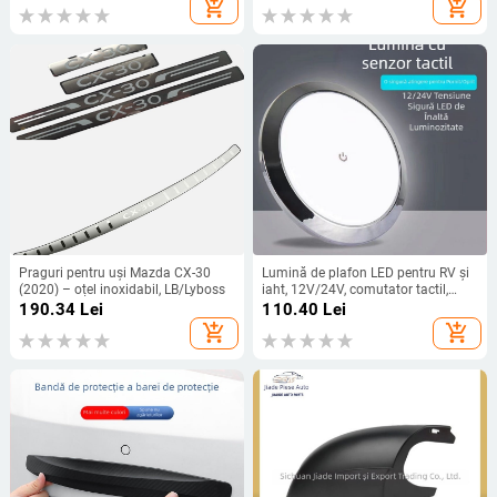
add_shopping_cart
add_shopping_cart
Praguri pentru uși Mazda CX-30
Lumină de plafon LED pentru RV și
(2020) – oțel inoxidabil, LB/Lyboss
iaht, 12V/24V, comutator tactil,
iluminare interioară rezistentă la
190.34
Lei
110.40
Lei
apă
add_shopping_cart
add_shopping_cart