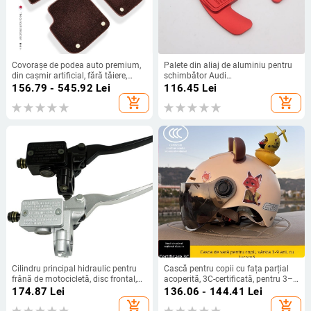
Covorașe de podea auto premium,
Palete din aliaj de aluminiu pentru
din cașmir artificial, fără tăiere,
schimbător Audi
rezistente la uzură, confortabile,
A3/Q3/A4L/A6/A8/Q7/Q5/TTS
156.79 - 545.92
Lei
116.45
Lei
potrivire specifică modelului
(2017-2018)
add_shopping_cart
add_shopping_cart
Cilindru principal hidraulic pentru
Cască pentru copii cu fața parțial
frână de motocicletă, disc frontal,
acoperită, 3C-certificată, pentru 3–9
diametrul pistonului 22 mm, model
ani, Tip A, unisex, reglabilă, ABS
174.87
Lei
136.06 - 144.41
Lei
ZD-072
plastic, pentru ciclism și trotinete
add_shopping_cart
add_shopping_cart
electrice, Chengxing T02