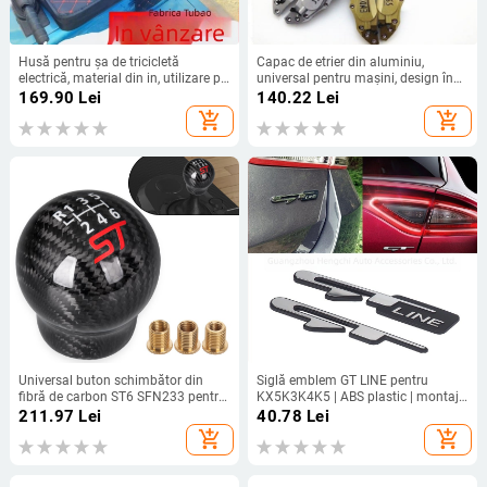
Husă pentru șa de tricicletă
Capac de etrier din aluminiu,
electrică, material din in, utilizare pe
universal pentru mașini, design în
tot timpul anului, imprimare logo
stil abalona, modificat metalic,
169.90
Lei
140.22
Lei
dimensiune medie
add_shopping_cart
add_shopping_cart
Universal buton schimbător din
Siglă emblem GT LINE pentru
fibră de carbon ST6 SFN233 pentru
KX5K3K4K5 | ABS plastic | montaj
Ford Focus/Fiesta
pe corp | nr. piesă 1022 | origine
211.97
Lei
40.78
Lei
Chenghai
add_shopping_cart
add_shopping_cart