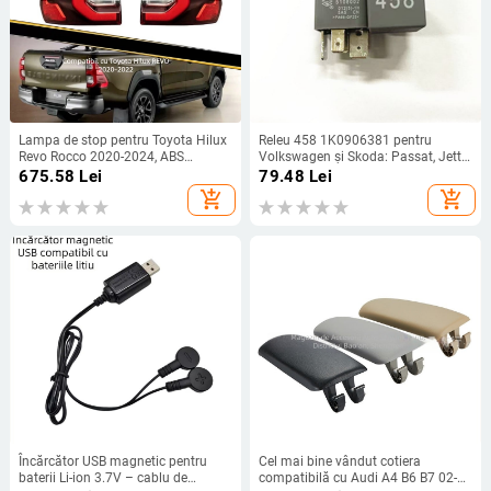
Lampa de stop pentru Toyota Hilux
Releu 458 1K0906381 pentru
Revo Rocco 2020-2024, ABS
Volkswagen și Skoda: Passat, Jetta,
material, putere sursă de iluminare:
Golf, Touran, Scirocco, Caddy; Polo,
675.58
Lei
79.48
Lei
1, tensiune: 1
Bora
add_shopping_cart
add_shopping_cart
Încărcător USB magnetic pentru
Cel mai bine vândut cotiera
baterii Li-ion 3.7V – cablu de
compatibilă cu Audi A4 B6 B7 02-