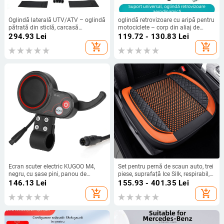
Oglindă laterală UTV/ATV – oglindă
oglindă retrovizoare cu aripă pentru
pătrată din sticlă, carcasă
motociclete – corp din aliaj de
PMMA/ABS, model MIR_UTV_S-
aluminiu, carcasă turnată din
294.93
Lei
119.72 - 130.83
Lei
23800, montaj cu clemă de țeavă,
aluminiu, oglindă pătrată, montaj
add_shopping_cart
add_shopping_cart
off-road
ortodontic, compatibilă cu NK800,
Kawasaki Z900, CB400F, CB650R și
KTM motociclete de drum
Ecran scuter electric KUGOO M4,
Set pentru pernă de scaun auto, trei
negru, cu șase pini, panou de
piese, suprafață Ice Silk, respirabil,
afișare TF-100
fără umplutură, potrivit pentru toate
146.13
Lei
155.93 - 401.35
Lei
anotimpurile
add_shopping_cart
add_shopping_cart