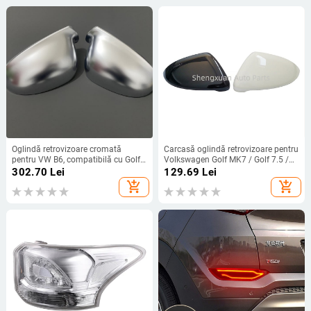
electric și mașină de plajă
Oglindă retrovizoare cromată
Carcasă oglindă retrovizoare pentru
pentru VW B6, compatibilă cu Golf
Volkswagen Golf MK7 / Golf 7.5 /
5, Magotan, Sagitar, Passat, Bora,
Touran L
302.70
Lei
129.69
Lei
Lavida
add_shopping_cart
add_shopping_cart