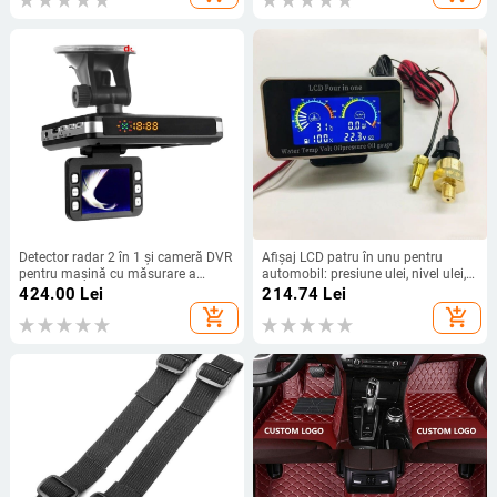
Detector radar 2 în 1 și cameră DVR
Afișaj LCD patru în unu pentru
pentru mașină cu măsurare a
automobil: presiune ulei, nivel ulei,
vitezei
temperatură apă și voltmetru
424.00
Lei
214.74
Lei
add_shopping_cart
add_shopping_cart