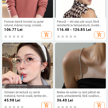
Pulover damă tricotat cu guler
Perucă — stil star, păr scurt, fibră
rotund, mâneci lungi, croială
rezistentă la temperatură, model
normală, amestec din fibre de bază
M8129, poate fi vopsită și pregătită
106.77
Lei
116.48 - 126.85
Lei
(viscose-poliester)
pentru permanent
add_shopping_cart
add_shopping_cart
Ochelari de lectură cu ramă
Bretea de sutien cu lanț pătrat de
metalică, formă ovală, lentile din
perle, antiaderentă, fără cusături,
policarbonat, protecție împotriva
metalică, cu detalii decupate,
45.98
Lei
36.40
Lei
luminii albastre, stil vintage
lansare primăvara 2025
add_shopping_cart
add_shopping_cart