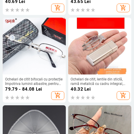
completă, ramă PC, formă ovală
încălțăminte, decor cu pietre
40.69
Lei
43.65
Lei
strălucitoare
add_shopping_cart
add_shopping_cart
Ochelari de citit bifocali cu protecție
Ochelari de citit, lentile din sticlă,
împotriva luminii albastre, pentru
ramă metalică cu cadru integral,
distanță și apropiere, lentile din
design pătrat, pentru vedere la
79.79 - 84.08
Lei
40.32
Lei
rășină, ramă metalică cu design tip
distanță și aproape
add_shopping_cart
add_shopping_cart
jumătate.