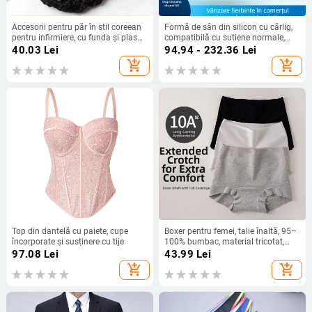
Accesorii pentru păr în stil coreean
Formă de sân din silicon cu cârlig,
pentru infirmiere, cu funda și plasă
compatibilă cu sutiene normale,
de păr
inserție extinsă subraț pentru
40.03
Lei
94.94 - 232.36
Lei
mărire și grosime
add_shopping_cart
add_shopping_cart
Top din dantelă cu paiete, cupe
Boxer pentru femei, talie înaltă, 95–
încorporate și susținere cu tije
100% bumbac, material tricotat,
căptușeală de bumbac la zona
97.08
Lei
43.99
Lei
crosei, strângere abdominală
add_shopping_cart
add_shopping_cart