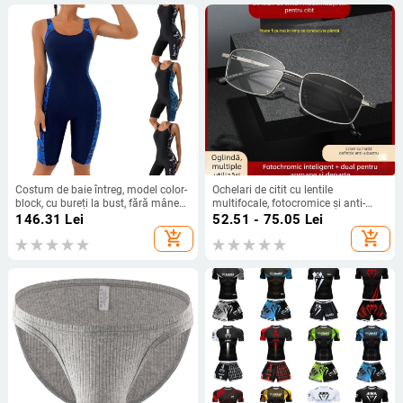
Costum de baie întreg, model color-
Ochelari de citit cu lentile
block, cu bureți la bust, fără mâneci,
multifocale, fotocromice și anti-
poliester
lumină albastră, ramă metalică,
146.31
Lei
52.51 - 75.05
Lei
cadru full-frame
add_shopping_cart
add_shopping_cart