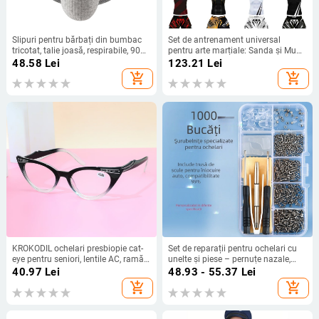
Slipuri pentru bărbați din bumbac
Set de antrenament universal
tricotat, talie joasă, respirabile, 90–
pentru arte marțiale: Sanda și Muay
95% bumbac
Thai, tricou cu mânecă scurtă și
48.58
Lei
123.21
Lei
pantaloni scurți, set din două piese
add_shopping_cart
add_shopping_cart
KROKODIL ochelari presbiopie cat-
Set de reparații pentru ochelari cu
eye pentru seniori, lentile AC, ramă
unelte și piese – pernuțe nazale,
PC, pentru vedere la distanță și
piulițe și șaibe, șuruburi și
40.97
Lei
48.93 - 55.37
Lei
aproape
șurubelniță pentru ochelari fără
add_shopping_cart
add_shopping_cart
rame