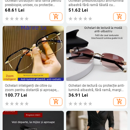
Ochelari ultraușori fără ramă pentru
Ochelari presbioscopici anti-lumină
presbiopie, unisex, cu protecție
albastră fără ramă tăiată cu
împotriva luminii albastre și lentile
margine pentru femei, ochelari de
68.61
Lei
51.62
Lei
asferice
metal grei artizanali pentru
add_shopping_cart
add_shopping_cart
vârstnici HD la modă, ochelari
presbioscopici de înaltă calitate
Ochelari inteligenți de citire cu
Ochelari de lectură cu protecție anti-
zoom pentru distanță și aproape,
lumină albastră, fără ramă, margini
reglare automată HD a dioptriilor,
diamantate cu tăiere fină, claritate
100.77
Lei
36.91
Lei
ochelari funcționali profesioniști,
înaltă pentru persoane în vârstă,
add_shopping_cart
add_shopping_cart
lentile din rășină, ramă din titan pur,
primăvara 2025
ramă cu cadru complet