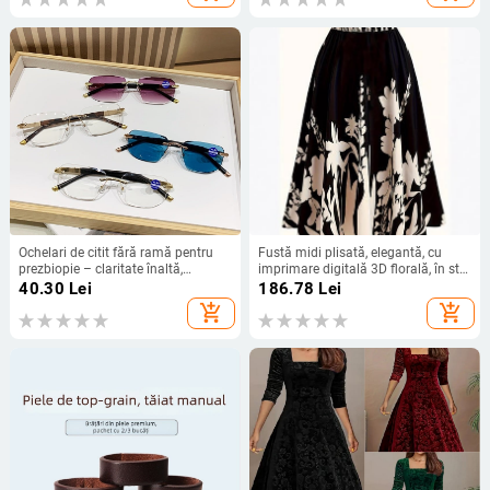
Ochelari de citit fără ramă pentru
Fustă midi plisată, elegantă, cu
prezbiopie – claritate înaltă,
imprimare digitală 3D florală, în stil
protecție anti-lumină albastră, ramă
chinezesc, pentru femei
40.30
Lei
186.78
Lei
pătrată, stil vintage elegant
add_shopping_cart
add_shopping_cart