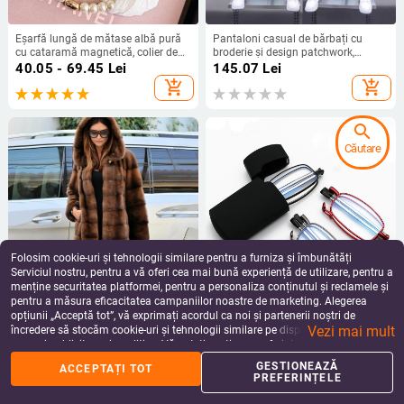
Eșarfă lungă de mătase albă pură
Pantaloni casual de bărbați cu
cu cataramă magnetică, colier de
broderie și design patchwork,
perle, eșarfă mică pentru femei,
buzunare, talie medie, lungime
40.05 - 69.45
Lei
145.07
Lei
eșarfă protector pentru gât, eșarfă
9/10, poliester cu microelasticitate
add_shopping_cart
add_shopping_cart
subțire pentru cămașă
search
Căutare
Folosim cookie-uri și tehnologii similare pentru a furniza și îmbunătăți
Serviciul nostru, pentru a vă oferi cea mai bună experiență de utilizare, pentru a
menține securitatea platformei, pentru a personaliza conținutul și reclamele și
pentru a măsura eficacitatea campaniilor noastre de marketing. Alegerea
Palton damă din blană artificială,
Ochelari de citit B 001 — titan pur,
opțiunii „Acceptă tot”, vă exprimați acordul ca noi și partenerii noștri de
lungime medie, glugă, mâneci lungi,
cadru complet metalic, design
Vezi mai mult
stil elegant
unisex
încredere să stocăm cookie-uri și tehnologii similare pe dispozitivul dvs. în
862.92
Lei
57.84
Lei
scopuri publicitare și analitice. Vă puteți gestiona preferințele în orice moment
add_shopping_cart
add_shopping_cart
făcând clic pe „Gestionează preferințele”. Pentru mai multe informații, vă
GESTIONEAZĂ
ACCEPTAȚI TOT
rugăm să consultați
Politica noastră de confidențialitate
.
PREFERINȚELE