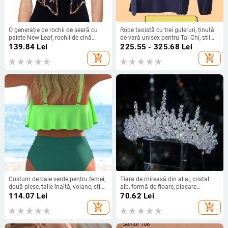
O generație de rochii de seară cu
Robe taoistă cu trei guleruri, ținută
paiete New Leaf, rochii de cină
de vară unisex pentru Tai Chi, stil
europene și americane, șal Amazon
Wudang, robă scurtă cu guler
139.84
Lei
225.55 - 325.68
Lei
înclinat
add_shopping_cart
add_shopping_cart
Costum de baie verde pentru femei,
Tiara de mireasă din aliaj, cristal
două piese, talie înaltă, volane, stil
alb, formă de floare, placare
European-American
electroplatinată
114.07
Lei
70.62
Lei
add_shopping_cart
add_shopping_cart