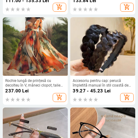
111.00 - 135.33
Lei
133.84
Lei
dreaptă
add_shopping_cart
add_shopping_cart
Rochie lungă de prințesă cu
Accesoriu pentru cap: perucă
decolteu în V, mâneci clopot, talie
împletită manual în stil coastă de
înaltă, imprimeu geometric,
pește, pe bandă pentru păr cu dinți
237.00
Lei
39.27 - 45.23
Lei
poliester
antiderapare, vârf înalt; Mingfeng
add_shopping_cart
add_shopping_cart
Jewelry; Material: Perucă; Tratare:
Handmade; Nr. producției
MF901239