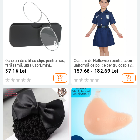
Ochelari de citit cu clips pentru nas,
Costum de Halloween pentru copii,
fără ramă, ultra-ușori, mini
uniformă de poliție pentru cosplay,
compacte, lentile PC, stil oval
rochie poliție într-o singură piesă,
37.16
Lei
157.66 - 182.69
Lei
croială slim pentru fete
add_shopping_cart
add_shopping_cart