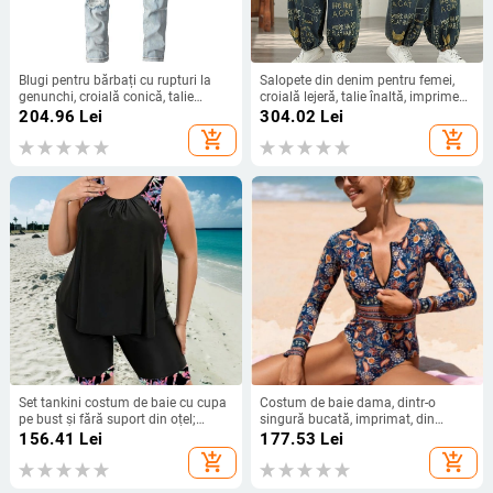
Blugi pentru bărbați cu rupturi la
Salopete din denim pentru femei,
genunchi, croială conică, talie
croială lejeră, talie înaltă, imprimeu,
medie, închidere cu nasturi, denim
amestec poliester 30–50%,
204.96
Lei
304.02
Lei
din bumbac
Primăvara 2026
add_shopping_cart
add_shopping_cart
Set tankini costum de baie cu cupa
Costum de baie dama, dintr-o
pe bust și fără suport din oțel;
singură bucată, imprimat, din
material poliester; conținut poliester
nailon, căptușălă poliester cu
156.41
Lei
177.53
Lei
82%; model dungi sau uni;
elastan
add_shopping_cart
add_shopping_cart
elasticitate înaltă; potrivit pentru
înot