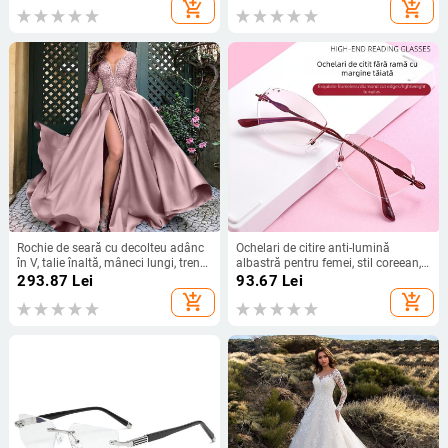
guler rotund, industrie grea, fustă
add_shopping_cart
add_shopping_cart
elegantă de calitate la modă
Rochie de seară cu decolteu adânc
Ochelari de citire anti-lumină
în V, talie înaltă, mâneci lungi, tren
albastră pentru femei, stil coreean,
mic, fustă lungă
fără ramă, cu margine tăiată în
293.87
Lei
93.67
Lei
formă de diamant, pentru
add_shopping_cart
add_shopping_cart
presbiopie