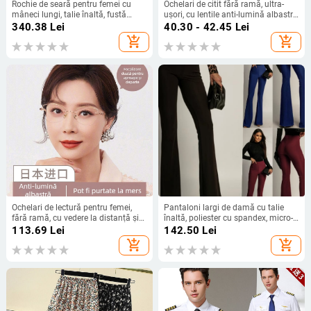
Rochie de seară pentru femei cu
Ochelari de citit fără ramă, ultra-
mâneci lungi, talie înaltă, fustă
ușori, cu lentile anti-lumină albastră
lungă, țesătură spray metalică,
și anti-radiație – lentile HD din
340.38
Lei
40.30 - 42.45
Lei
poliester 95%+
policarbonat, ramă metalică și PC
add_shopping_cart
add_shopping_cart
Ochelari de lectură pentru femei,
Pantaloni largi de damă cu talie
fără ramă, cu vedere la distanță și
înaltă, poliester cu spandex, micro-
aproape, anti-lumină albastră,
elasticitate, stil street fashionista
113.69
Lei
142.50
Lei
pentru miopie, design elegant
add_shopping_cart
add_shopping_cart