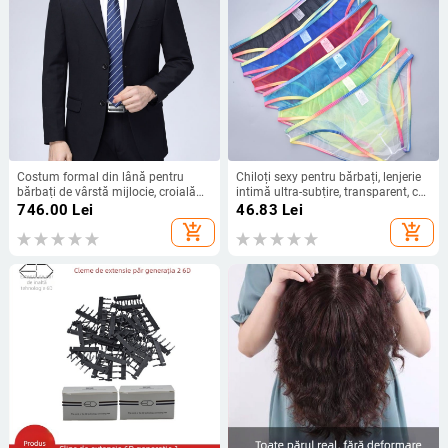
Costum formal din lână pentru
Chiloți sexy pentru bărbați, lenjerie
bărbați de vârstă mijlocie, croială
intimă ultra-subțire, transparent, cu
lejeră, sacou cu nasturi pe un rând,
margini curcubeu, plasă sexy,
746.00
Lei
46.83
Lei
închidere cu două nasturi, guler de
lenjerie intimă pentru bărbați B903
add_shopping_cart
add_shopping_cart
costum, 65% lână, căptușeală
poliester, culoare solidă, pentru
primăvară-toamnă