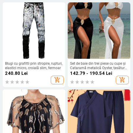
Blugi cu grafitti prin stropire, rupturi,
Set de baie din trei piese cu cupe și
elastici micro, croială slim, fermoar
Cataramă metalică Oyster, țesătură
poliester, căptușeală poliester cu
240.80
Lei
142.79 - 190.54
Lei
18% elastan, greutate țesătură 230
add_shopping_cart
add_shopping_cart
g