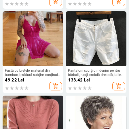
add_shopping_cart
add_shopping_cart
Fustă cu bretele, material din
Pantaloni scurți din denim pentru
bumbac, țesătură subțire, conținut
bărbați, rupți, croială dreaptă, talie
principal de țesătură 30-50%
medie, 70% bumbac, spălați
49.22
Lei
133.42
Lei
add_shopping_cart
add_shopping_cart