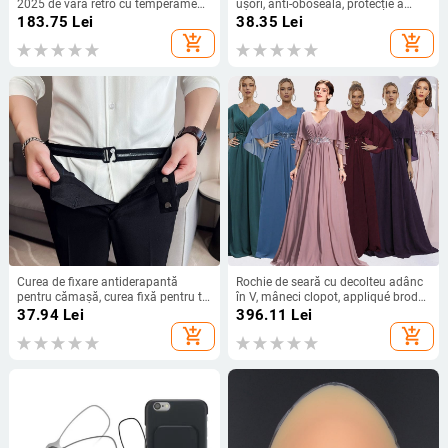
2025 de vară retro cu temperament
ușori, anti-oboseală, protecție a
nou, talie subțire, fustă pentru femei
ochilor de înaltă definiție pentru
183.75
Lei
38.35
Lei
persoanele de vârstă mijlocie și
add_shopping_cart
add_shopping_cart
vârstnici
Curea de fixare antiderapantă
Rochie de seară cu decolteu adânc
pentru cămașă, curea fixă pentru tiv
în V, mâneci clopot, appliqué brodat
de rochie de afaceri, curea elastică
cu paiete, croială lungă A-line
37.94
Lei
396.11
Lei
invizibilă ușoară, curea reglabilă,
add_shopping_cart
add_shopping_cart
lungime