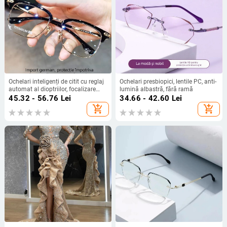
Ochelari inteligenți de citit cu reglaj
Ochelari presbiopici, lentile PC, anti-
automat al dioptriilor, focalizare
lumină albastră, fără ramă
duală pentru distanță și apropiere,
45.32 - 56.76
Lei
34.66 - 42.60
Lei
claritate înaltă, protecție împotriva
add_shopping_cart
add_shopping_cart
luminii albastre, multifocali pentru
seniori