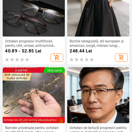
Ochelari progresivi multifocali
Rochie neregulată, stil european și
pentru citit, unisex, anti-lumină
american, lungă, mâneci lungi,
albastră, pentru distanță și aproape
poliester
40.89 - 52.85
Lei
248.44
Lei
add_shopping_cart
add_shopping_cart
Ramele universale pentru ochelari
Ochelari de lectură progresivi pentru