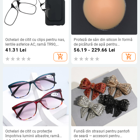
Ochelari de citit cu clips pentru nas,
Proteză de sân din silicon în formă
lentile asferice AC, ramă TR90,
de picătură de apă pentru
modelul 7772, formă pătrată
augmentare, recuperare și
41.31
Lei
56.19 - 229.66
Lei
conturare
add_shopping_cart
add_shopping_cart
Ochelari de citit cu protecție
Fundă din strasuri pentru pantofi
împotriva luminii albastre, ramă
de seară — accesorii pentru