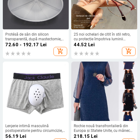
Protésă de sân din silicon
25 noi ochelari de citit în stil retro,
transparentă, după mastectomie,
cu protecție împotriva luminii
pentru înot și lenjerie
albastre pentru adulți, protecție
72.60 - 192.17
Lei
44.52
Lei
oculară HD, anti-oboseală, ramă
add_shopping_cart
add_shopping_cart
metalică
Lenjerie intimă masculină
Rochie nouă transfrontalieră din
postoperatorie pentru circumcizie,
Europa și Statele Unite, cu mânecă
cu protecție confortabilă
lungă, plasă, cusături argintii, cu
56.19
Lei
218.15
Lei