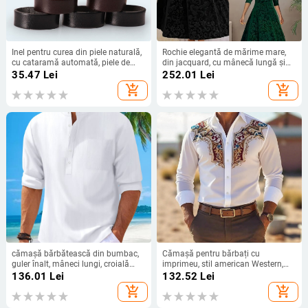
Inel pentru curea din piele naturală,
Rochie elegantă de mărime mare,
cu cataramă automată, piele de
din jacquard, cu mânecă lungă și
vită, primul strat, lățime 2-4 cm
guler pătrat, din catifea, mărime
35.47
Lei
252.01
Lei
extra-mare, europeană și
add_shopping_cart
add_shopping_cart
americană, 2024
cămașă bărbătească din bumbac,
Cămașă pentru bărbați cu
guler înalt, mâneci lungi, croială
imprimeu, stil american Western,
lejeră, fără călcare
croială lejeră, mânecă lungă,
136.01
Lei
132.52
Lei
business casual.
add_shopping_cart
add_shopping_cart