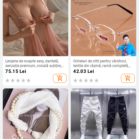
Lenjerie de noapte sexy, dantelă,
Ochelari de citit pentru vârstnici,
senzație premium, croială subțire,
lentile din rășină, ramă completă,
pentru sâni mici, rochie de noapte
ramă din plăci, stil de afaceri
75.15
Lei
42.03
Lei
cu bretele
add_shopping_cart
add_shopping_cart