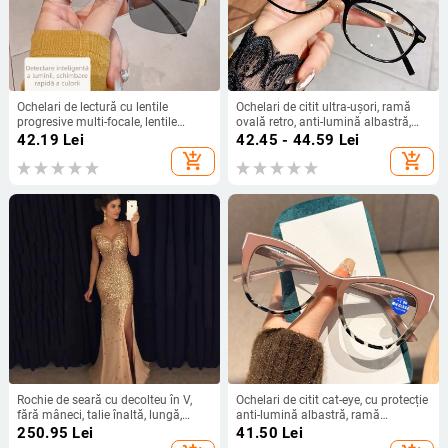
Ochelari de lectură cu lentile
Ochelari de citit ultra-ușori, ramă
progresive multi-focale, lentile
ovală retro, anti-lumină albastră,
fotokromice și protecție împotriva
lentile monofocale
42.19
Lei
42.45 - 44.59
Lei
luminii albastre, protecție UV
add_shopping_cart
add_shopping_cart
Rochie de seară cu decolteu în V,
Ochelari de citit cat-eye, cu protecție
fără mâneci, talie înaltă, lungă,
anti-lumină albastră, ramă
fustă în croi leagăn, poliester,
completă, brațe cu arc, pentru adulți
250.95
Lei
41.50
Lei
fermoar