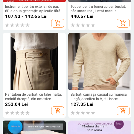
Instrument pentru extensii de păr,
Topper pentru femei cu păr buclat,
6D a doua generație, aplicație fără
păr uman real, lucrat manual
cusur, model YM
complet, volum, model micro-roll
107.93 - 142.65
Lei
440.57
Lei
reissue block, origine Henan
add_shopping_cart
add_shopping_cart
Pantaloni de bărbați cu talie înaltă,
Bărbați cămașă casual cu mânecă
croială dreaptă, din amestec
lungă, decolteu în V, stil boem
elastan poliester, închidere cu
renascentist, patru anotimpuri,
253.04
Lei
127.35
Lei
nasturi, fără călcare
bumbac, top pentru bărbați
add_shopping_cart
add_shopping_cart