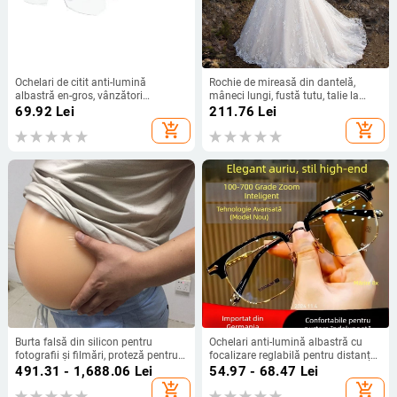
Ochelari de citit anti-lumină
Rochie de mireasă din dantelă,
albastră en-gros, vânzători
mâneci lungi, fustă tutu, talie la
ambulanți, placați cu aur, zoom
mijloc, rochie lungă
69.92
Lei
211.76
Lei
inteligent, ochelari de citit pentru
add_shopping_cart
add_shopping_cart
bărbați și femei
Burta falsă din silicon pentru
Ochelari anti-lumină albastră cu
fotografii și filmări, proteză pentru
focalizare reglabilă pentru distanță
sarcină, burtă de bere
și apropiere, ochelari inteligenți de
491.31 - 1,688.06
Lei
54.97 - 68.47
Lei
lectură, reglare automată pentru
add_shopping_cart
add_shopping_cart
persoane în vârstă