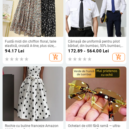
Fustă midi din chiffon floral, talie
Cămașă de uniformă pentru pilot
elastică, croială A-line, plus size,
bărbat, din bumbac, 50% bumbac,
siluetă drapată
evacuare umezeală, Vara 2022
94.17
Lei
172.89 - 564.00
Lei
add_shopping_cart
add_shopping_cart
Rochie cu buline franceze Amazon
Ochelari de citit fără ramă — ultra-