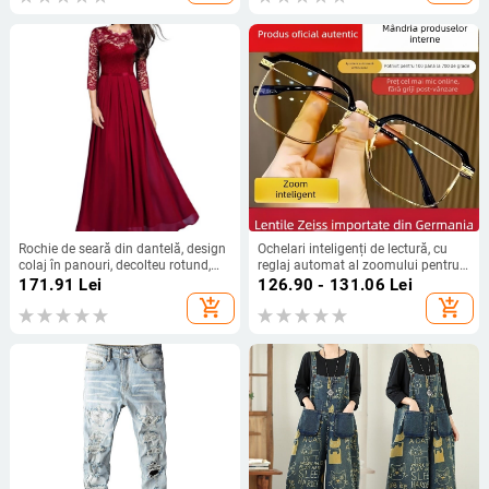
Rochie de seară din dantelă, design
Ochelari inteligenți de lectură, cu
colaj în panouri, decolteu rotund,
reglaj automat al zoomului pentru
mâneci lungi, toamnă 2023, fustă
vedere la aproape și la distanță,
171.91
Lei
126.90 - 131.06
Lei
lungă cu croială largă
protecție HD împotriva luminii
add_shopping_cart
add_shopping_cart
albastre, lentile cu mai multe lentile
pentru oboseala ochilor