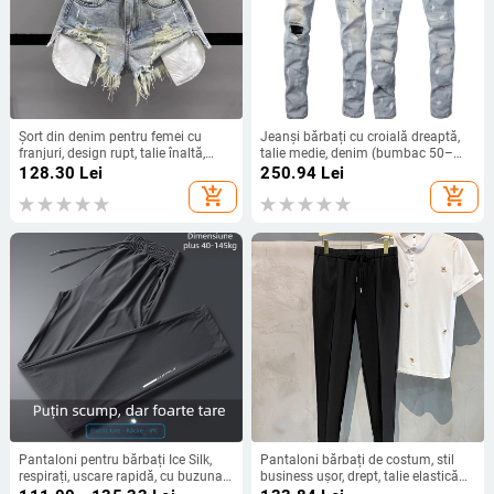
Șort din denim pentru femei cu
Jeanși bărbați cu croială dreaptă,
franjuri, design rupt, talie înaltă,
talie medie, denim (bumbac 50–
croială largă, lungime 3/4
70%), aplicații
128.30
Lei
250.94
Lei
add_shopping_cart
add_shopping_cart
Pantaloni pentru bărbați Ice Silk,
Pantaloni bărbați de costum, stil
respirați, uscare rapidă, cu buzunar
business ușor, drept, talie elastică
pe fermoar, talie medie, croială
cu șnur, 95% poliester