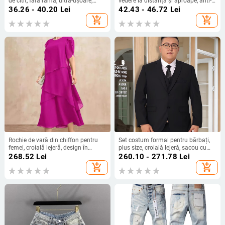
de citit, fără ramă, ultra-ușoare,
vedere la distanță și aproape, anti-
aspect natural, vizual subțiază fața,
lumină albastră, multifocali, pentru
36.26 - 40.20
Lei
42.43 - 46.72
Lei
compatibile cu lentile pentru
bărbați și femei, zoom inteligent,
add_shopping_cart
add_shopping_cart
prezbiopie, protecție împotriva
ușori
luminii albastre, stil inspirat din
estetică chineză
Rochie de vară din chiffon pentru
Set costum formal pentru bărbați,
femei, croială lejeră, design în
plus size, croială lejeră, sacou cu
straturi, guler rotund, mâneci clopot,
două nasturi, material poliester, fără
268.52
Lei
260.10 - 271.78
Lei
lungă, siluetă în stil tort
călcare, vară
add_shopping_cart
add_shopping_cart