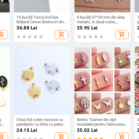
10 bucăți Turcia Evil Eye
8 bucăți 37*39 mm din aliaj
1
Brățară Cercei Brelocuri din
metalic, în două culori,
p
aliaj emailat Demon Eye
brelocuri de lotus goale,
b
36.88
Lei
25.95
Lei
Pandantive pentru colier
pandantive cu plante pentru
b
hopping_cart
add_shopping_cart
add_shopping_cart
Accesoriu lucrat manual
realizarea de bijuterii,
a
Bijuterii norocoase
artizanat manual
o,
5 buc/lot colier norocos cu
Breloc Teamer din oțel
i,
pandantiv cu trifoi cu patru
inoxidabil pentru fabricarea
c
ru
foi pentru femei, la modă,
de bijuterii pandantiv cu
24.15
Lei
25.02
Lei
din oțel inoxidabil, de culoare
cruce de flori fulger pentru
p
hopping_cart
add_shopping_cart
add_shopping_cart
auriu, argintiu, accesorii de
colier, brățară, cercei,
f