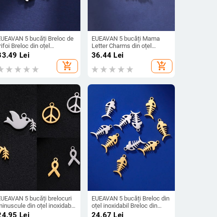
EUEAVAN 5 bucăți Breloc de
EUEAVAN 5 bucăți Mama
rifoi Breloc din oțel
Letter Charms din oțel
noxidabil pentru brățară,
inoxidabil pentru pandantiv
33.49
Lei
36.44
Lei
olier, cercei, bijuterii,
colier Fabricarea de bijuterii
add_shopping_cart
add_shopping_cart
ricolaj, norocos, pandantiv
pentru femei, cadou de Ziua
u ridicata
Mamei, bricolaj
EUEAVAN 5 bucăți brelocuri
EUEAVAN 5 bucăți Breloc din
inuscule din oțel inoxidabil
oțel inoxidabil Breloc din
entru fabricarea de bijuterii,
oase de pește pentru colier,
24.95
Lei
24.67
Lei