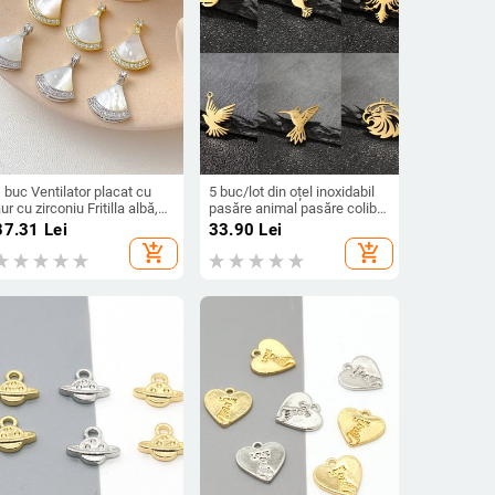
 buc Ventilator placat cu
5 buc/lot din oțel inoxidabil
ur cu zirconiu Fritilla albă,
pasăre animal pasăre colibri
andantiv mic, ventilator
colier pandantiv noutate
37.31
Lei
33.90
Lei
ic, bijuterii lucrate manual,
brățară farmece accesorii
add_shopping_cart
add_shopping_cart
rățară, colier
bricolaj pentru realizarea de
bijuterii