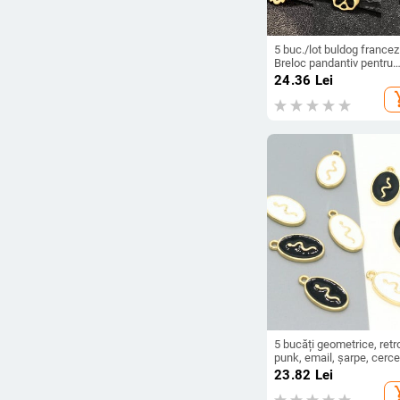
5 buc./lot buldog francez
Breloc pandantiv pentru
femei din oțel inoxidabil
24.36
Lei
auriu animale animale de
add_s
companie bijuterii diy
accesorii colier
5 bucăți geometrice, retr
punk, email, șarpe, cerce
pandantive din aliaj, pent
23.82
Lei
brățară, colier, accesoriu
add_s
pentru animale, farmec,