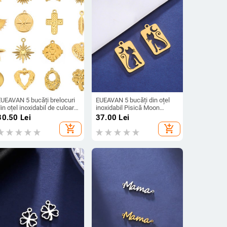
EUEAVAN 5 bucăți brelocuri
EUEAVAN 5 bucăți din oțel
in oțel inoxidabil de culoare
inoxidabil Pisică Moon
urie pentru realizarea de
Charms pentru cercei Colier
30.50
Lei
37.00
Lei
ijuterii, colier, cercei,
Bijuterii Materiale de
add_shopping_cart
add_shopping_cart
andantiv, accesorii pentru
realizare Animal Charm
ijuterii DIY
Pandantiv bijuterii DIY