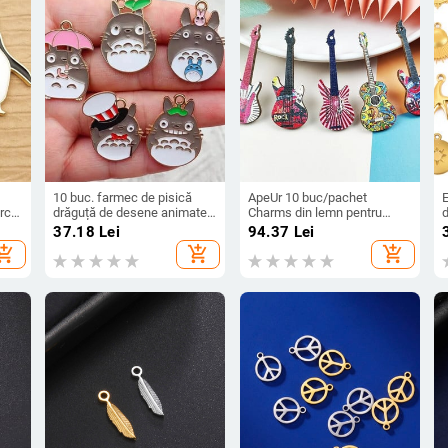
10 buc. farmec de pisică
ApeUr 10 buc/pachet
rcei
drăguță de desene animate
Charms din lemn pentru
d
v
email pentru fabricarea de
chitară, potrivite pentru
a
37.18
Lei
94.37
Lei
bijuterii, cercei, pandantiv,
realizarea de bijuterii pentru
b
hopping_cart
add_shopping_cart
add_shopping_cart
nat
colier, brățări, accesorii,
instrumente muzicale,
p
descoperiri de bricolaj
pandantiv pentru cercei,
b
artizanat lucrat manual