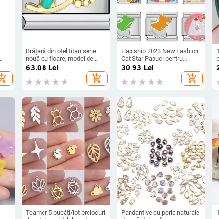
Brățară din oțel titan serie
Hapiship 2023 New Fashion
1
nouă cu floare, model de
Cat Star Papuci pentru
p
ție
sudură, picătură de ulei,
chitară Charm Legături
63.08
Lei
30.93
Lei
brățară modulară italiană
italiene Se potrivesc cu
f
hopping_cart
add_shopping_cart
add_shopping_cart
 DIY
DIY, curea, lanț, en-gros
brățară de 9 mm Bijuterii din
c
oțel inoxidabil DJ644-B
a
Teamer 5 bucăți/lot brelocuri
Pandantive cu perle naturale