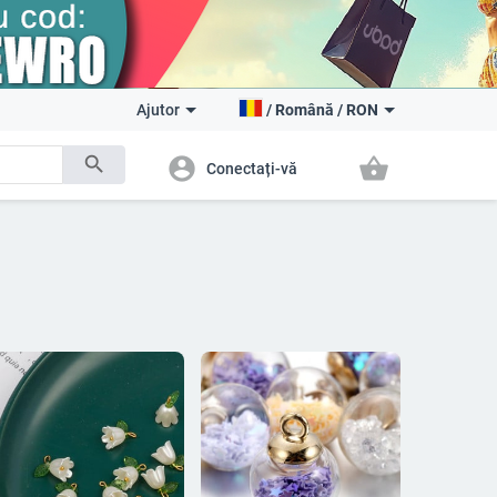
Ajutor
/
Română
/
RON
search
account_circle
shopping_basket
Conectați-vă