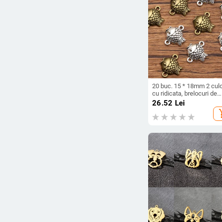
20 buc. 15 * 18mm 2 culo
cu ridicata, brelocuri de
pește, conector pentru
26.52
Lei
animale, decorare manua
add_s
vintage, pentru realizare
bijuterii DIY.