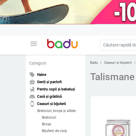
menu
Badu
Ceasuri și bijuterii
Categorii
Talismane
local_offer
Haine
business_center
Genți și pantofi
child_friendly
Pentru copii și bebeluși
weekend
Casă și grădină
watch
Ceasuri și bijuterii
Brelocuri, broșe și altele
Brelocuri
Broșe
Bijuterii de corp