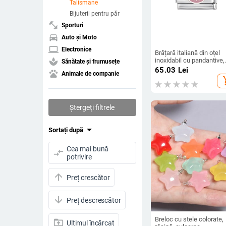
Talismane
Bijuterii pentru păr
fitness_center
Sporturi
directions_car
Auto și Moto
laptop
Electronice
Brățară italiană din oțel
inoxidabil cu pandantive,
spa
Sănătate și frumusețe
lucrată manual, combina
65.03
Lei
pets
Animale de companie
gratuită, îmbinare prin
add_s
îmbinare, brățară unisex
Ștergeți filtrele
arrow_drop_down
Sortați după
Cea mai bună
compare_arrows
potrivire
arrow_upward
Preț crescător
arrow_downward
Preț descrescător
Breloc cu stele colorate,
drive_folder_upload
Ultimul încărcat