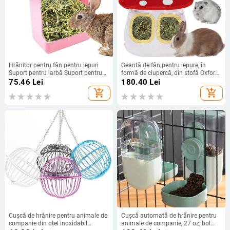
Hrănitor pentru fân pentru iepuri
Geantă de fân pentru iepure, în
Suport pentru iarbă Suport pentru
formă de ciupercă, din stofă Oxford,
fân iepuraș Suport pentru hrănire
pentru agățat, pentru hrănitor de
75.46
Lei
180.40
Lei
Suport pentru fân pentru iepurași
fân, pungă de depozitare pentru fân
add_shopping_cart
add_shopping_cart
Dozator de auto-hrănire pentru
pentru hamsteri chinchilla, iepure
animale mici
Guineea
Cușcă de hrănire pentru animale de
Cușcă automată de hrănire pentru
companie din oțel inoxidabil
animale de companie, 27 oz, bol