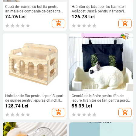
Cupă de hrănire cu bol fix pentru
Hrănitor de băut pentru hamsteri
animale de companie de capacitate
Adăpost Cușcă pentru hamsteri
mare, porcușor de Guineea, dozator
Casă de alimentare cu apă Veselă 3
74.76
Lei
126.73
Lei
de alimente pentru chinchilla,
în 1 Prevenirea scurgerilor de apă
add_shopping_cart
add_shopping_cart
castron, consumabile pentru
Iepure de companie
animale de companie, bol cu
hrănire pentru animale de
companie.
Hrănitor de fân pentru iepuri Suport
Geantă de hrănire pentru fân de
de guinee pentru iepuraș chinchilla
iepure, hrănitor de fân pentru porci
Suport din lemn Cușcă pentru
de Guineea, pungă de depozitare
128.74
Lei
55.39
Lei
animale Maner din lemn pentru
pentru hrănire agățată pentru
add_shopping_cart
add_shopping_cart
hrănire Bol din lemn pentru animale
animale mici hamster, saci de
de companie
nailon din pânză impermeabilă
pentru animale de companie