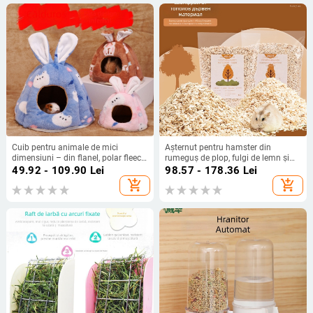
Cuib pentru animale de mici
Așternut pentru hamster din
dimensiuni – din flanel, polar fleece
rumeguș de plop, fulgi de lemn și
și bumbac PP; design cu bază
praf de lemn; cald, cu controlul
49.92 - 109.90
Lei
98.57 - 178.36
Lei
deschisă; potrivit pentru cinchile
prafului, decor pentru habitat
add_shopping_cart
add_shopping_cart