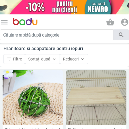
menu
shopping_basket
account_circle
search
Hranitoare si adapatoare pentru iepuri
filter_list
keyboard_arrow_down
keyboard_arrow_down
Filtre
Sortați după
Reduceri