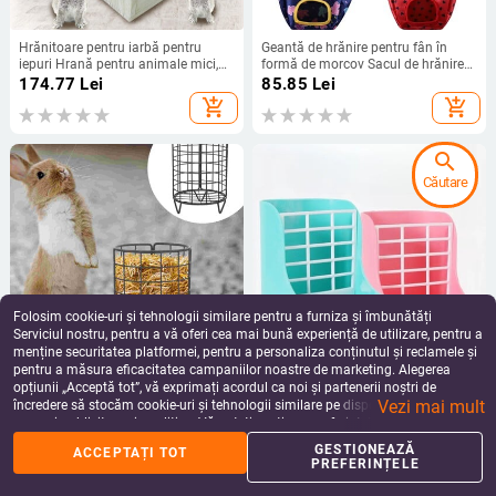
Hrănitoare pentru iarbă pentru
Geantă de hrănire pentru fân în
iepuri Hrană pentru animale mici,
formă de morcov Sacul de hrănire
hamster, porcușor de Guineea,
pentru iepuri, în aer liber și în
174.77
Lei
85.85
Lei
vesela din lemn, consumabile
interior, Chinchilla Cobai, iepuraș,
add_shopping_cart
add_shopping_cart
pentru reproducere, suport pentru
șobolan olandez, chinchilla
iarbă castron, accesorii pentru
animale de companie
search
Căutare
Folosim cookie-uri și tehnologii similare pentru a furniza și îmbunătăți
Serviciul nostru, pentru a vă oferi cea mai bună experiență de utilizare, pentru a
menține securitatea platformei, pentru a personaliza conținutul și reclamele și
pentru a măsura eficacitatea campaniilor noastre de marketing. Alegerea
Hrănitor de fân pentru iepuri din
Suport pentru iarbă pentru iepuri
opțiunii „Acceptă tot”, vă exprimați acordul ca noi și partenerii noștri de
metal Suport de hrănire pentru fân
Coș cu mâncare pentru iepuri
Vezi mai mult
pentru iepuri Suport pentru hrănire
Hrănitor pentru cobai Accesorii
încredere să stocăm cookie-uri și tehnologii similare pe dispozitivul dvs. în
87.88 - 90.24
Lei
59.17 - 90.12
Lei
pentru animale mici Cușcă pentru
pentru bol pentru hrănire 2 în 1
scopuri publicitare și analitice. Vă puteți gestiona preferințele în orice moment
add_shopping_cart
add_shopping_cart
iepuri Distribuitor de iarbă Bunny
Suport fix pentru iarbă iepuraș
făcând clic pe „Gestionează preferințele”. Pentru mai multe informații, vă
GESTIONEAZĂ
ACCEPTAȚI TOT
rugăm să consultați
Politica noastră de confidențialitate
.
PREFERINȚELE