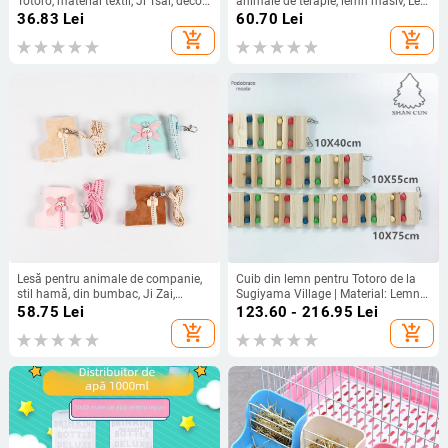
Totoro, material textil, Ji Tsai, decor
animale de terapie, lemn masiv, Le
pentru animale
Qian
36.83
Lei
60.70
Lei
add_shopping_cart
add_shopping_cart
Lesă pentru animale de companie,
Cuib din lemn pentru Totoro de la
stil hamă, din bumbac, Ji Zai,
Sugiyama Village | Material: Lemn |
design Totoro
Pentru Totoro | Fără import
58.75
Lei
123.60 - 216.95
Lei
add_shopping_cart
add_shopping_cart