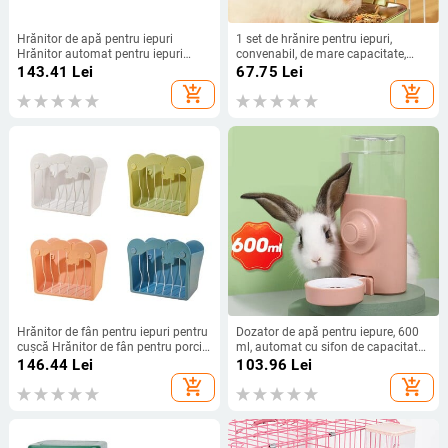
Hrănitor de apă pentru iepuri
1 set de hrănire pentru iepuri,
Hrănitor automat pentru iepuri
convenabil, de mare capacitate,
Distribuitor de apă pentru iepuri
dozator de hrănire pentru animale
143.41
Lei
67.75
Lei
Hrănire pentru iepuri Adăpare
mici, Brinquedos, cobai, provizii
add_shopping_cart
add_shopping_cart
Hrănitor pentru animale de
pentru animale mici
companie Montare în cușcă
Hrănitor de fân pentru iepuri pentru
Dozator de apă pentru iepure, 600
cușcă Hrănitor de fân pentru porci
ml, automat cu sifon de capacitate
de Guineea Recipient de hrănire
mare, fierbător pentru animale de
146.44
Lei
103.96
Lei
pentru hrănire pentru dihor pentru
companie, pentru hamster, porcușor
add_shopping_cart
add_shopping_cart
animale mici, iepuraș, hamster,
de guinea și chinchilla
chinchilla