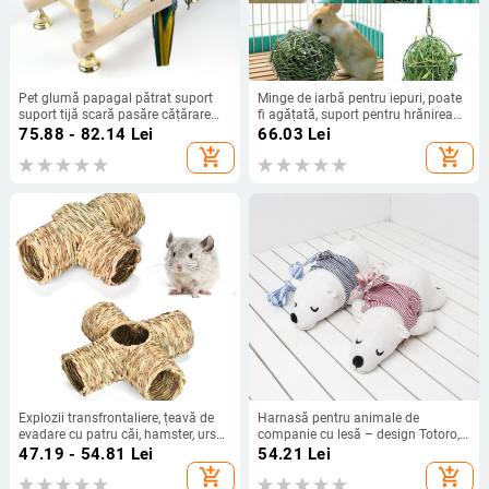
Pet glumă papagal pătrat suport
Minge de iarbă pentru iepuri, poate
suport tijă scară pasăre cățărare
fi agățată, suport pentru hrănirea
leagăn distracție roată scară
cu iarbă, bilă de iarbă placată cu
75.88 - 82.14
Lei
66.03
Lei
rotativă jucărie inel agățat
oțel inoxidabil pentru porc olandez
add_shopping_cart
add_shopping_cart
Chinchilla
Explozii transfrontaliere, țeavă de
Harnasă pentru animale de
evadare cu patru căi, hamster, urs
companie cu lesă – design Totoro,
auriu, iepure, Totoro, peisaj molar,
material poliester-bumbac, marcă
47.19 - 54.81
Lei
54.21
Lei
cuib de jucărie Totoro
Ji Tsai, etichetă privată licențiată
add_shopping_cart
add_shopping_cart