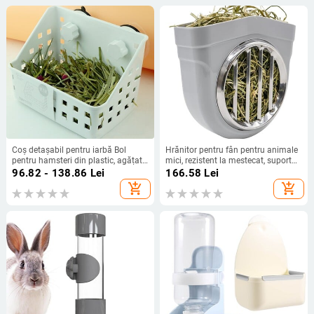
de companie
Coș detașabil pentru iarbă Bol
Hrănitor pentru fân pentru animale
pentru hamsteri din plastic, agățat
mici, rezistent la mestecat, suport
pentru hrănitor, ventuză fixă pentru
pentru lucernă cu grilă pentru
96.82 - 138.86
Lei
166.58
Lei
animale mici, cobai, iepuri iepurași
iepuraș iepuraș porcușor de
add_shopping_cart
add_shopping_cart
guineea cușcă chinchilla hutch crat