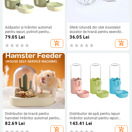
Adăpator și hrănitor automat
Sferă rotundă din oțel inoxidabil
pentru iepuri, potrivit pentru
dozator de hrană pentru exerciții
chinchilla, cobai, arici mici
hrănitor de fân agățat minge de fân
79.05
Lei
36.05
Lei
porcușor de guinea hamster iepure
add_shopping_cart
add_shopping_cart
jucărie pentru animale de companie
Distribuitor de hrană pentru
Distribuitor de apă pentru iepuri
hamsteri Hrănitor automat pentru
Hrănitor automat pentru iepuri
porci de Guineea Bol cu mâncare
Hrănire pentru iepuri Hrănire pentru
82.69
Lei
143.41
Lei
pentru animale de companie,
cușcă Hrănitor pentru iepuri 090C
add_shopping_cart
add_shopping_cart
iepure, arici, mașină de hrănire