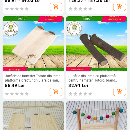
55.91 - 59.03
Lei
126.37 - 187.30
Lei
Totoro; origine Zhejiang; brand Pet
add_shopping_cart
add_shopping_cart
taro
Jucărie de hamster Totoro din lemn,
Jucărie din lemn cu platformă
platformă dreptunghiulară de sărit,
pentru hamsteri Totoro, brand
brand Small Family, greutate 0,2 kg,
Small family, fără import
55.49
Lei
32.91
Lei
pentru Totoro
add_shopping_cart
add_shopping_cart