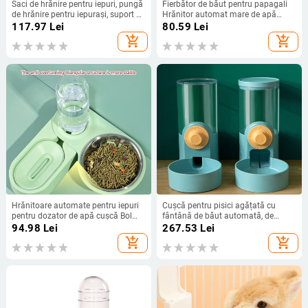
Saci de hrănire pentru iepuri, pungă
Fierbător de băut pentru papagali
de hrănire pentru iepurași, suport de
Hrănitor automat mare de apă
depozitare rezistent la apă, pentru
pentru animale de companie
117.97
Lei
80.59
Lei
hamster, chinchilla, cobai, animale
chinchilla iepure cană de apă cușcă
add_shopping_cart
add_shopping_cart
de companie mici
în aer liber adăpator de găini pentru
păsări
Hrănitoare automate pentru iepuri
Cușcă pentru pisici agățată cu
pentru dozator de apă cușcă Bol
fântână de băut automată, de
pentru sticlă de apă de 18 oz pentru
capacitate mare, pentru pisoi,
94.98
Lei
267.53
Lei
animale mici, arici, hamster
cățeluș, castron de hrănire pentru
add_shopping_cart
add_shopping_cart
iepure, băutor de apă, provizii
pentru animale de companie