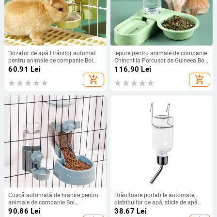
Dozator de apă Hrănitor automat
Iepure pentru animale de companie
pentru animale de companie Bol
Chinchilla Porcușor de Guineea Bol
suspendat Sticla de apă Dispenser
cu mâncare Hrănitor automat All-
60.91
Lei
116.90
Lei
de containere pentru alimente
in-One Lipire Bol pentru alimente
add_shopping_cart
add_shopping_cart
pentru cățeluși, pisici, iepure, cobai
Fântână de băut Bol în picioare în
picioare
Cușcă automată de hrănire pentru
Hrănitoare portabile automate,
animale de companie Bol
distribuitor de apă, sticle de apă
suspendat Sticla de apă Dispenser
suspendate pentru animale mici,
90.86
Lei
38.67
Lei