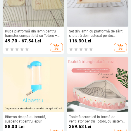
Kuba platformă din lemn pentru
Set din lemn cu platformă de sărit
hamster, compatibilă cu Totoro –
și piatră de mestecat pentru
etichetă privată licențiată
hamsteri, chinchilla și veverițe
49.70 - 67.54
Lei
116.30
Lei
add_shopping_cart
add_shopping_cart
Biberon de apă automată,
Toaletă ceramică în formă de
suspendat pentru iepuri
ventilator pentru Totoro, cu sistem
anti-răsturnare
88.03
Lei
359.53
Lei