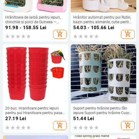
Hrănitoare de iarbă pentru iepuri,
Hrănitor automat pentru pui Rutin,
chinchile și porci de Guineea —
bazin pentru alimente, cutie pentru
externă, arc elastic, anti-risipă, anti-
alimente, fierbător de băut, jgheab
91.98 - 158.55
Lei
54.03 - 105.66
Lei
pășunare
pentru hrană, en-gros, hrănire
add_shopping_cart
add_shopping_cart
pentru pui Luding, apă
20 buc. Hranitoare pentru iepuri
Suport pentru hrănire pentru fân
pentru pui Hranitoare pentru pasari
iepure Suport pentru hrănire Cușcă
din plastic Bol cu seminte pentru
durabilă Bol mic pentru hrănire
27.19
Lei
51.44
Lei
cusca, cana agatatoare pentru
pentru arici, dihor, gerbili, provizii
add_shopping_cart
add_shopping_cart
hranitoare pentru pui
pentru animale de companie