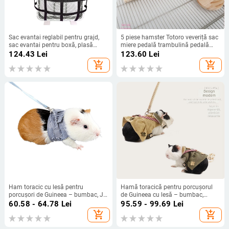
Sac evantai reglabil pentru grajd,
5 piese hamster Totoro veveriță sac
sac evantai pentru boxă, plasă
miere pedală trambulină pedală
agățată cu lemn dulce, articole
îngroșată pin rezistent la roadere
124.43
Lei
123.60
Lei
pentru animale de companie pentru
en-gros din fabrică
add_shopping_cart
add_shopping_cart
chinchilla
Ham toracic cu lesă pentru
Hamă toracică pentru porcușorul
porcușori de Guineea – bumbac, Ji
de Guineea cu lesă – bumbac,
Zai
marca Ji Tsai
60.58 - 64.78
Lei
95.59 - 99.69
Lei
add_shopping_cart
add_shopping_cart