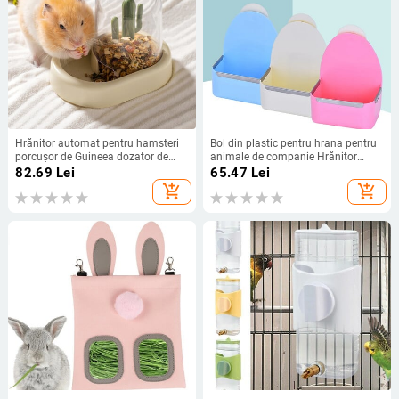
Hrănitor automat pentru hamsteri
Bol din plastic pentru hrana pentru
porcușor de Guineea dozator de
animale de companie Hrănitor
mâncare castron pentru animale de
pentru iepuri, fixat de mare
82.69
Lei
65.47
Lei
companie iepure arici veveriță
capacitate
add_shopping_cart
add_shopping_cart
ustensile de hrănire accesorii pentru
animale mici