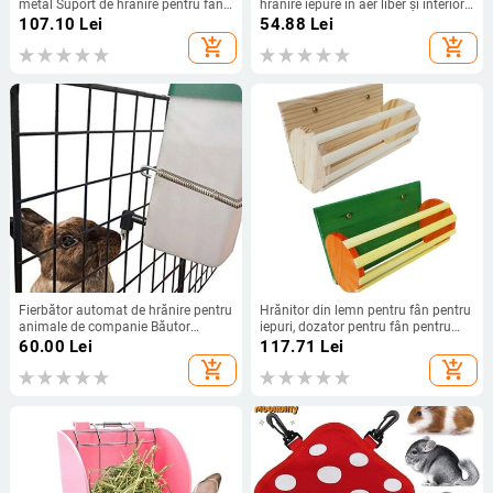
metal Suport de hrănire pentru fân
hrănire iepure în aer liber și interior
pentru iepuri Suport pentru hrănire
Chinchilla Cobai, iepuraș, șobolan
107.10
Lei
54.88
Lei
pentru animale mici Cușcă pentru
olandez, livrare picătură
add_shopping_cart
add_shopping_cart
iepuri Distribuitor de iarbă Bunny
Fierbător automat de hrănire pentru
Hrănitor din lemn pentru fân pentru
animale de companie Băutor
iepuri, dozator pentru fân pentru
supradimensionat pentru animale
animale mici,
60.00
Lei
117.71
Lei
mici, iepure, hrănitor pentru
add_shopping_cart
add_shopping_cart
hamsteri