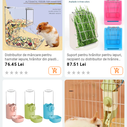
Distribuitor de mâncare pentru
Suport pentru hrănitor pentru iepuri,
hamster iepure, hrănitor din plastic
recipient cu distribuitor de hrănire
transparent, hrănitor automat
pentru fân, pentru iepure, cobai,
76.45
Lei
87.51
Lei
pentru animale de companie pentru
animale mici, cușcă suspendată
add_shopping_cart
add_shopping_cart
hamster, cobai, recipient pentru bol
bazin alimentar fix
de mâncare