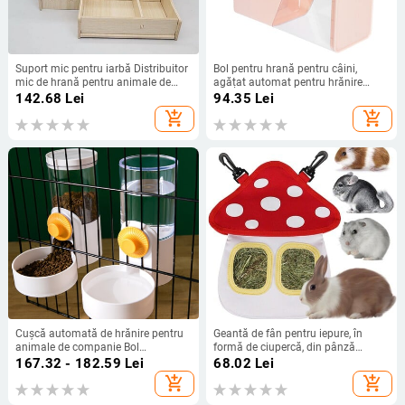
Suport mic pentru iarbă Distribuitor
Bol pentru hrană pentru câini,
mic de hrană pentru animale de
agățat automat pentru hrănire
companie Hrănitor din lemn pentru
pentru animale de companie,
142.68
Lei
94.35
Lei
cobai cu sticlă de apă Coș de
dozator de apă, iepuraș, plastic
add_shopping_cart
add_shopping_cart
mâncare pentru iepuri mic pentru
chinchilla
Cușcă automată de hrănire pentru
Geantă de fân pentru iepure, în
animale de companie Bol
formă de ciupercă, din pânză
suspendat Sticla de apă Dispenser
Oxford, pentru agățat, pentru
167.32 - 182.59
Lei
68.02
Lei
de containere pentru alimente
hrănitor de fân, pungă de
add_shopping_cart
add_shopping_cart
pentru cățeluși, pisici, iepuri, păsări,
depozitare pentru fân pentru
produs de hrănire pentru animale
hamsteri chinchilla, iepure Guineea