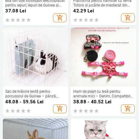
Bilă din oțel inoxidabil electroplacat
Platformă pentru hamster cu temă
pentru iepuri, iepuri de Guinea și
Totoro și jucărie de mestecat din
șinșile; capacitate mare de
lemn — marca Cool pug; import:
37.08
Lei
42.29
Lei
depozitare a ierbii
Nu; mărci private autorizate: Da;
add_shopping_cart
add_shopping_cart
potrivit pentru Totoro.
Sac de hrănire lentă pentru
Ham de piept cu lesă pentru
porcușorul de Guinea – pânză,
animale mici – Denim, Compatibil
motiv Totoro, auto-hrănire, poate fi
cu Totoro
48.08 - 59.56
Lei
38.88 - 40.52
Lei
atârnat în cușcă
add_shopping_cart
add_shopping_cart