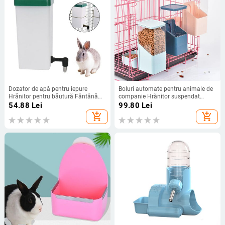
Dozator de apă pentru iepure
Boluri automate pentru animale de
Hrănitor pentru băutură Fântână
companie Hrănitor suspendat
pentru băut Echipament automat
cușcă Sticla de apă pentru animale
54.88
Lei
99.80
Lei
pentru băut Adăpător pentru
de companie Dozator de recipiente
add_shopping_cart
add_shopping_cart
animale de companie Accesorii
pentru alimente Bol pentru cățeluși,
pentru animale de iepure
pisici, iepure, produs de hrănire
pentru animale de companie