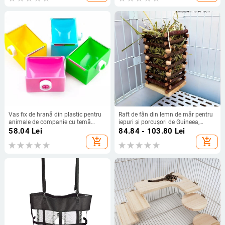
Vas fix de hrană din plastic pentru
Raft de fân din lemn de măr pentru
animale de companie cu temă
iepuri și porcușori de Guineea,
Totoro, brand Pet Calf, etichete
Totoro design
58.04
Lei
84.84 - 103.80
Lei
private autorizate
add_shopping_cart
add_shopping_cart