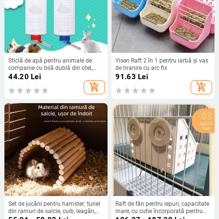
Sticlă de apă pentru animale de
Yisen Raft 2 în 1 pentru iarbă și vas
companie cu bilă dublă din oțel,
de hranire cu arc fix
1000 ml, plastic + oțel inoxidabil,
44.20
Lei
91.63
Lei
pentru chinchilla
add_shopping_cart
add_shopping_cart
Set de jucării pentru hamster: tunel
Raft de fân pentru iepuri, capacitate
din ramuri de salcie, cuib, leagăn,
mare, cu cutie încorporată pentru
hamac, scară și gard; pentru
purcei de Guineea