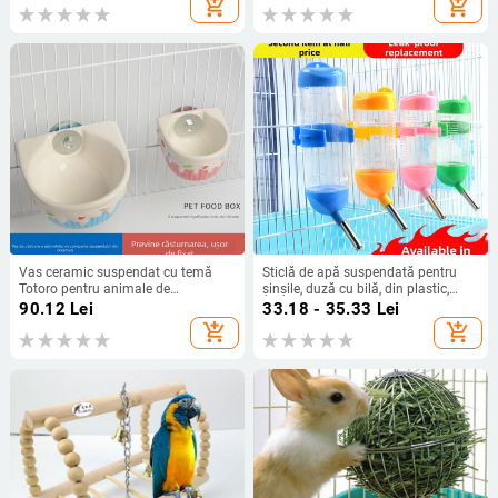
add_shopping_cart
add_shopping_cart
Vas ceramic suspendat cu temă
Sticlă de apă suspendată pentru
Totoro pentru animale de
șinșile, duză cu bilă, din plastic,
companie, anti-spurgre? anti-spill,
etanșă
90.12
Lei
33.18 - 35.33
Lei
montare sigură, potrivit pentru
add_shopping_cart
add_shopping_cart
animale mici