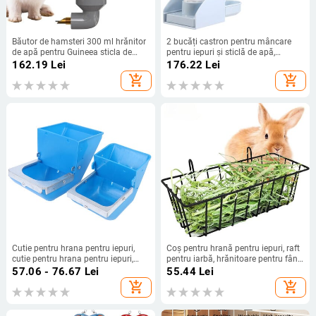
Băutor de hamsteri 300 ml hrănitor
2 bucăți castron pentru mâncare
de apă pentru Guineea sticla de
pentru iepuri și sticlă de apă,
băut cu apă rezistentă la scurgeri
dozator automat de apă agățat,
162.19
Lei
176.22
Lei
mini alimentator automat de apă
vas pentru animale mici, hrănitor
add_shopping_cart
add_shopping_cart
pentru animale de companie
cușcă din plastic (alb)
Cutie pentru hrana pentru iepuri,
Coș pentru hrană pentru iepuri, raft
cutie pentru hrana pentru iepuri,
pentru iarbă, hrănitoare pentru fân
cusca pentru iepuri, cutie pentru
pentru iepuri, iarbă pentru
57.06 - 76.67
Lei
55.44
Lei
hrana pentru iepuri, cutie de hrana
primăvară, suport pentru bol pentru
add_shopping_cart
add_shopping_cart
pentru fermă
fân, container pentru hrana pentru
animale de companie