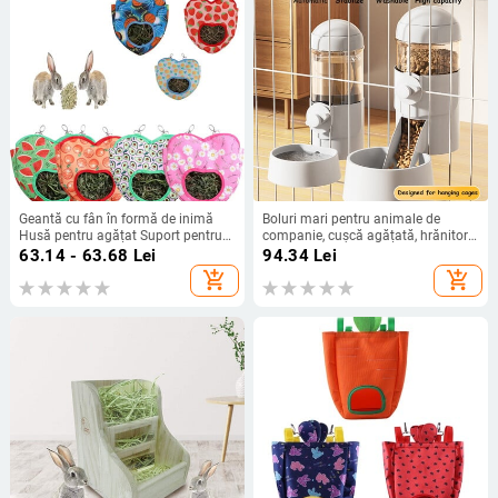
Geantă cu fân în formă de inimă
Boluri mari pentru animale de
Husă pentru agățat Suport pentru
companie, cușcă agățată, hrănitor
hrănitor pentru animale mici
automat, sticla de apă pentru
63.14 - 63.68
Lei
94.34
Lei
Geantă clasică pentru hrănire
animale de companie, recipient
add_shopping_cart
add_shopping_cart
pentru iepuri Geanta cu fân pentru
pentru alimente, bol pentru cățeluș,
cobai și chinchilla
pisică, iepure, produs