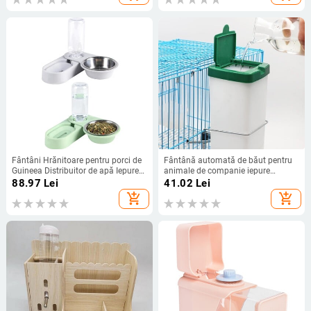
pentru veverițe, provizii pentru
animale mici
Fântâni Hrănitoare pentru porci de
Fântână automată de băut pentru
Guineea Distribuitor de apă Iepure
animale de companie iepure
pentru hrană pentru dihori
1L/500ML pentru hamster, dozator
88.97
Lei
41.02
Lei
de apă pentru iepure de Guinee,
add_shopping_cart
add_shopping_cart
hrănitor pentru adăpator, provizii
pentru animale de companie