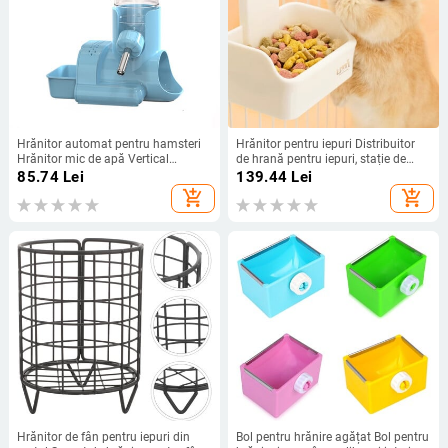
Hrănitor automat pentru hamsteri
Hrănitor pentru iepuri Distribuitor
Hrănitor mic de apă Vertical
de hrană pentru iepuri, stație de
Rollerball Fierbător Sticlă de apă
hrănire pentru animale de
85.74
Lei
139.44
Lei
Arici Golden Pets Urs Iepure
companie, rezistentă la uzură, anti-
add_shopping_cart
add_shopping_cart
răsturnare, hrănitor pentru iepuri
pentru pisoi
Hrănitor de fân pentru iepuri din
Bol pentru hrănire agățat Bol pentru