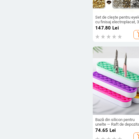
Set de clește pentru eyel
cu finisaj electroplacat, 
de bucăți, lansat în toam
147.80
Lei
2021
add_s
Bază din silicon pentru
unelte — Raft de depozit
pentru unelte de machiaj 
74.65
Lei
suport pentru pixuri
add_s