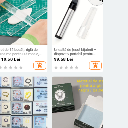
et de 12 bucăți: riglă de
Unealtă de țesut bijuterii –
rosime pentru lut moale,
dispozitiv portabil pentru
ază de rulare și nivel, pentru
mărgele și gravură de
119.50
Lei
99.58
Lei
ncepători – unelte DIY
sfoară, funcție de sudură cu
add_shopping_cart
add_shopping_cart
ceară, procesare
personalizabilă