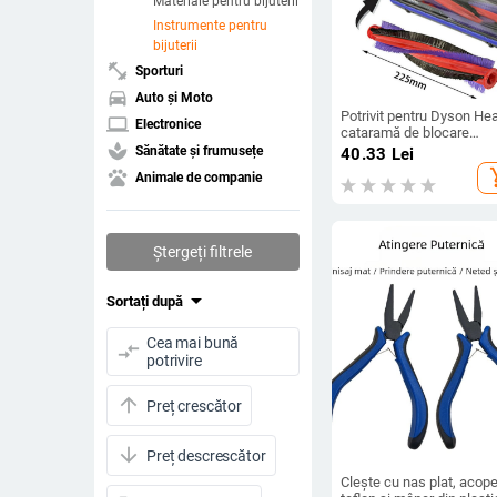
Materiale pentru bijuterii
Instrumente pentru
bijuterii
fitness_center
Sporturi
directions_car
Auto și Moto
Potrivit pentru Dyson He
laptop
Electronice
cataramă de blocare
spa
încorporată cu perie rotat
Sănătate și frumusețe
40.33
Lei
Dyson V6 DC59 DC62 S
add_s
pets
Animale de companie
SV073
Ștergeți filtrele
arrow_drop_down
Sortați după
Cea mai bună
compare_arrows
potrivire
arrow_upward
Preț crescător
arrow_downward
Preț descrescător
Clește cu nas plat, acope