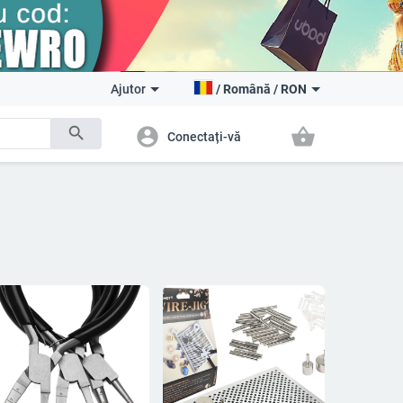
Ajutor
/
Română
/
RON
search
account_circle
shopping_basket
Conectați-vă