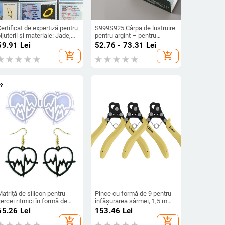
ertificat de expertiză pentru
S999S925 Cârpa de lustruire
ijuterii și materiale: Jade,
pentru argint – pentru
Crystal, Sandalwood,
bijuterii din argint și obiecte
59.91
Lei
52.76 - 73.31
Lei
Cinnabar și Precious Metals
din argint, personalizabil cu
add_shopping_cart
add_shopping_cart
 verificabil printr-o instituție
logo tipărit, brand Jolly's
e testare autorizată
atriță de silicon pentru
Pince cu formă de 9 pentru
ercei ritmici în formă de
înfășurarea sârmei, 1,5 mm,
nimă DIY - Matriță de silicon
2,25 mm și 3 mm –
65.26
Lei
153.46
Lei
entru cercei, pandantiv,
instrument pentru sârma
add_shopping_cart
add_shopping_cart
reloc în formă de inimă
metalică în confecția