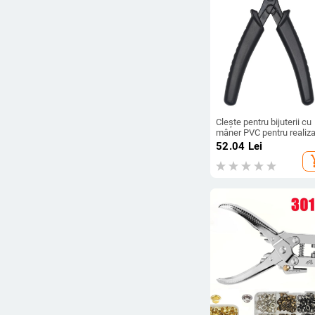
Clește pentru bijuterii cu
mâner PVC pentru realiz
bijuteriilor
52.04
Lei
add_s