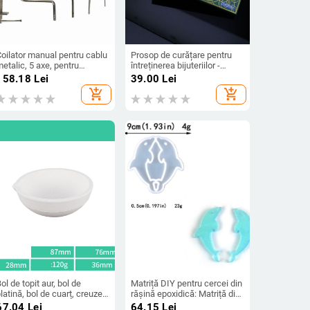
oilator manual pentru cablu
Prosop de curățare pentru
etalic, 5 axe, pentru
întreținerea bijuteriilor -
ijuterii DIY
pentru diamante și inele cu
158.18
Lei
39.00
Lei
perle - material: Altul; mărci
add_shopping_cart
add_shopping_cart
private autorizate: Da; logo
tipărit: OK; listare: Primăvara
2022
ol de topit aur, bol de
Matriță DIY pentru cercei din
latină, bol de cuarț, creuzet,
rășină epoxidică: Matriță din
reuzet pentru aur, argint și
silicon pentru cercei cu
67.04
Lei
64.15
Lei