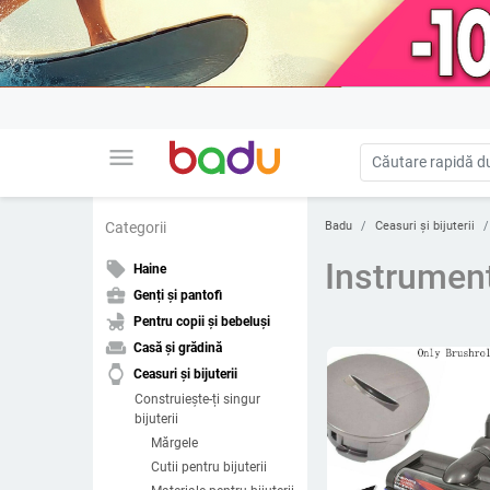
menu
Badu
Ceasuri și bijuterii
Categorii
Instrument
local_offer
Haine
business_center
Genți și pantofi
child_friendly
Pentru copii și bebeluși
weekend
Casă și grădină
watch
Ceasuri și bijuterii
Construiește-ți singur
bijuterii
Mărgele
Cutii pentru bijuterii