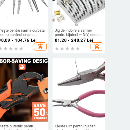
Clește pentru sârmă curbată
Jig de îndoire a sârmei
pentru confecționarea
pentru bijuterii — DIY, cercei
ijuteriilor – unealtă DIY
și ac de păr din sârma aurie,
98.09 - 104.76
Lei
81.20 - 248.27
Lei
entru îndoirea sârmei
argintie și cupru, placă de
add_shopping_cart
add_shopping_cart
(toamnă 2024)
modelare
lește puternic pentru
Clește DIY pentru bijuterii –