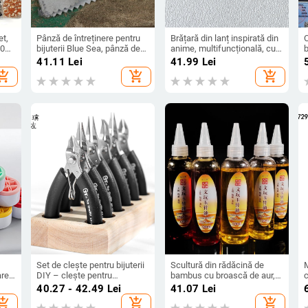
et,
Pânză de întreținere pentru
Brățară din lanț inspirată din
C
300
bijuterii Blue Sea, pânză de
anime, multifuncțională, cu
b
na
lustruire cu patru straturi
insigne, lansare iarna 2024
41.11
Lei
41.99
Lei
pentru argint din PVC, logo
hopping_cart
add_shopping_cart
add_shopping_cart
imprimat OK, Primăvara
—
2021
d
Set de clește pentru bijuterii
Scultură din rădăcină de
M
are
DIY – clește pentru
bambus cu broască de aur,
c
și
înfășurarea firului și tăiere,
mână din bambus, ulei de
i
40.27 - 42.49
Lei
41.07
Lei
pentru mărgele și lanțuri
întreținere împotriva
p
hopping_cart
add_shopping_cart
add_shopping_cart
crăpăturilor, 120 ml
b