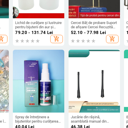
Lichid de curățare și lustruire
Cercei Băț de probare Suport
C
pentru bijuterii din aur și
de afișare Cercei Recuzită
m
argint, deoxidare și
de cameră live Stand acrilic
b
79.20 - 131.74
Lei
52.10 - 77.98
Lei
restaurare a strălucirii
Cercei Suport live Instrument
hopping_cart
add_shopping_cart
add_shopping_cart
de probă transparent
Spray de întreținere a
Jucărie din rășină,
B
e în
bijuteriilor pentru curățarea
asamblată manual din
p
argintului și eliminarea
materiale furnizate, folosind
c
40.04
Lei
46.38
Lei