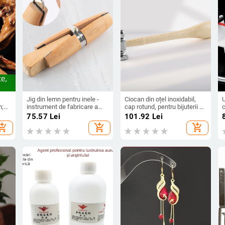
Jig din lemn pentru inele -
Ciocan din oțel inoxidabil,
U
n;
instrument de fabricare a
cap rotund, pentru bijuterii și
re și
bijuteriilor, dop clip-on,
prelucrarea pielii, unealtă de
f
75.57
Lei
101.92
Lei
emn;
personalizabil, mărci private
aurire, mâner din lemn
hopping_cart
add_shopping_cart
add_shopping_cart
susținute, iarna 2024