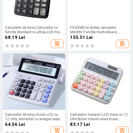
Calculator de birou Calculator cu
FX-82MS Al doilea calculator
funcție standard cu afișaj LCD mare
științific Funcție multi-reluare,
de 12 cifre, energie solară și baterie,
Calculator statistic cu combinație
68.19
Lei
155.51
Lei
dublă pentru birou de bază de
de afișare cu 2 linii pentru școala
add_shopping_cart
add_shopping_cart
acasă
universitară
Calculator de birou Ecran LCD cu
Calculator mecanic LCD mare cu 12
12 cifre, alimentat cu energie solară
cifre Buton rotund mare Ecran
și cu baterii Calculator de
înclinat la 15° Calculator cu sursă
64.56
Lei
83.17
Lei
contabilitate gigant cu buton mare
de alimentare dublă colorată
add_shopping_cart
add_shopping_cart
cu fund anti-alunecare
bomboane