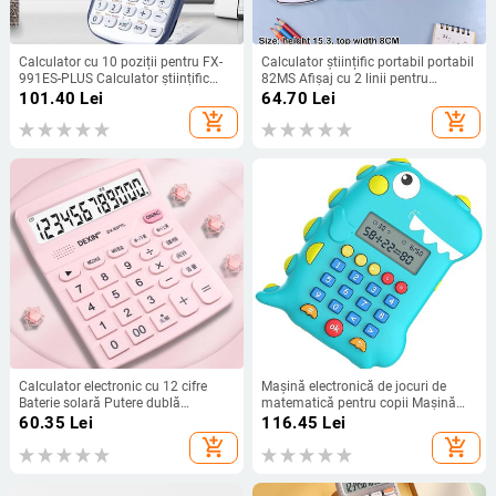
Calculator cu 10 poziții pentru FX-
Calculator științific portabil portabil
991ES-PLUS Calculator științific
82MS Afișaj cu 2 linii pentru
original 417Funcții pentru biroul
student Calculator dedicat pentru
101.40
Lei
64.70
Lei
studenților de la liceu
predarea matematicii
add_shopping_cart
add_shopping_cart
multifuncțional
Calculator electronic cu 12 cifre
Mașină electronică de jocuri de
Baterie solară Putere dublă
matematică pentru copii Mașină
Calculatoare de birou cu ecran
pentru educație timpurie Calculator
60.35
Lei
116.45
Lei
mare Acasa Birou Rechizite școlare
de desene animate pentru copii
add_shopping_cart
add_shopping_cart
Instrumente