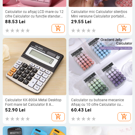
Calculator cu afișaj LCD mare cu 12
Calculator mic Calculator silențios
cifre Calculator cu funcție standard
Mini versiune Calculator portabil
cu energie solară și baterie dublă
auxiliar pentru învățare Rechizite
88.53
Lei
29.55
Lei
pentru acasă, de bază, birou, birou
pentru școală Elevi/Finanțe
add_shopping_cart
add_shopping_cart
Calculator KK-800A Metal Desktop
Calculator cu butoane mecanice
Font mare lat Calculator 8 A
Afișaj cu 10 cifre Calculator cu
Computer de afaceri Rechizite de
afișaj LCD mare Calculator
52.90
Lei
60.43
Lei
birou cu producător en-gros
standard de bază pentru școală
add_shopping_cart
add_shopping_cart
acasă