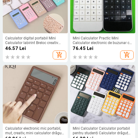
Calculator digital portabil Mini
Mini Calculator Practic Mini
Calculator labirint Breloc creativ
Calculator electronic de buzunar cu
Rechizite de birou pentru copii
cifre Calculator științific ușor
46.57
Lei
76.45
Lei
add_shopping_cart
add_shopping_cart
Calculator electronic mic portabil,
Mini Calculator Calculator portabil
mut, creativ, mini calculator drăguț
pentru studenți Calculator drăguț
de test pentru studenți, pentru
pentru acasă, birou, școală,