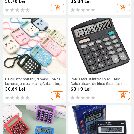
Computer de afaceri Rechizite de
Bomboane Culoare Scoala si
50.70
Lei
36.84
Lei
birou cu producător cu ridicata
Electronica de birou Calculator
add_shopping_cart
add_shopping_cart
Creativ
Calculator portabil, dimensiune de
Calculator științific solar 1 buc
buzunar, breloc creativ, Calculator,
Calculatoare de birou financiar de
Rechizite de birou, Mini Calculator
birou Calculatoare de birou cu
30.89
Lei
63.19
Lei
Kawaii Display, Rechizite de birou
ecran mare Calculator drăguț
add_shopping_cart
add_shopping_cart