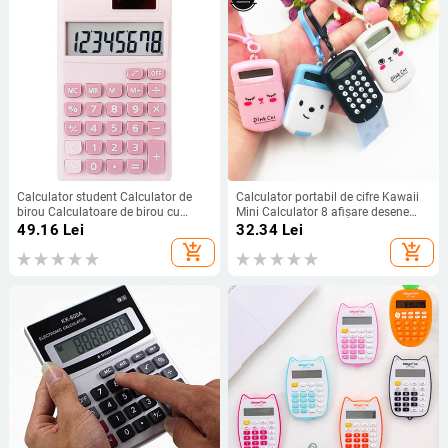
Calculator student Calculator de
Calculator portabil de cifre Kawaii
birou Calculatoare de birou cu
Mini Calculator 8 afișare desene
butoane mari Calculatoare
animate drăguț creativ breloc
49.16
Lei
32.34
Lei
electronice Calculator portabil cu
Calculator de buzunar Rechizite de
add_shopping_cart
add_shopping_cart
putere dublă Pentru
birou