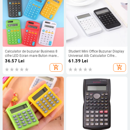
Calculator de buzunar Business 8
Student Mini Office Buzunar Display
cifre LED Ecran mare Buton mare
Universal Alb Calculator Cifre
Mini Calculator Student Calculator
electronice Negru
36.57
Lei
61.39
Lei
calculadoras bonitas
add_shopping_cart
add_shopping_cart