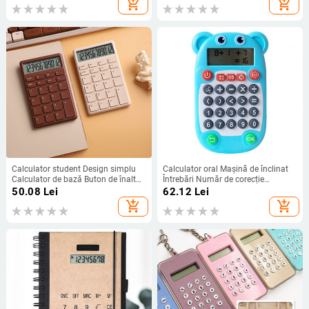
add_shopping_cart
add_shopping_cart
birou
Calculator student Design simplu
Calculator oral Mașină de înclinat
Calculator de bază Buton de înaltă
Întrebări Număr de corecție
sensibilitate Calculator portabil
inteligentă Educație timpurie
50.08
Lei
62.12
Lei
Material de papetărie pentru
Mașină de antrenament aritmetic
add_shopping_cart
add_shopping_cart
studenți
Cadouri