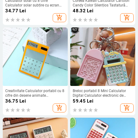
Calculator solar cu 8 cifre
Coreea Kawaii Calculator Cartoon
Calculator solar subțire cu ecran
Candy Color Silențios Tastatură
tactil Design card de credit de
mecanică Calculator de birou
34.77
Lei
48.32
Lei
dimensiune mini Computer portabil
pentru învățare financiară și
add_shopping_cart
add_shopping_cart
subțire
contabilă
Creativitate Calculator portabil cu 8
Breloc portabil 8 Mini Calculator
cifre din desene animate
Digital Calculator electronic de
transparent Mini Calculator portabil
buzunar cu desene animate drăguț
36.75
Lei
59.45
Lei
cu energie solară pentru papetărie
Rechizite de birou școlare pentru
add_shopping_cart
add_shopping_cart
de birou și școală
cadou pentru copii