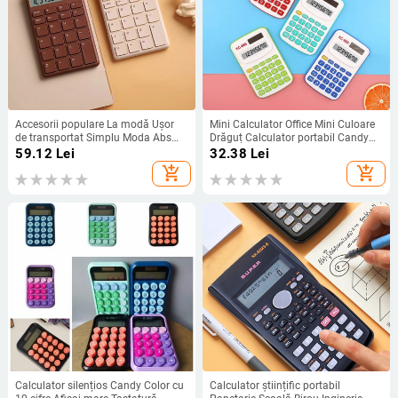
Accesorii populare La modă Ușor
Mini Calculator Office Mini Culoare
de transportat Simplu Moda Abs
Drăguț Calculator portabil Candy
Calculator portabil de birou Gadget-
Color Design Drăguț 8 cifre LED
59.12
Lei
32.38
Lei
uri de birou Cerere ridicată Eficient
Calculatoare Calculator student
add_shopping_cart
add_shopping_cart
Calculator silențios Candy Color cu
Calculator științific portabil