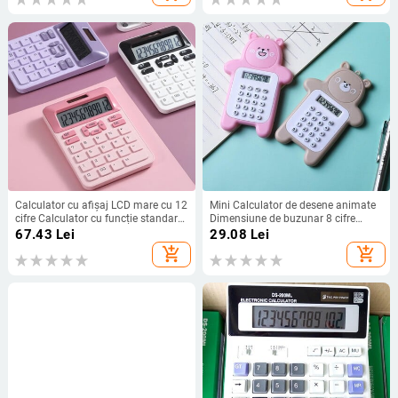
Calculator cu afișaj LCD mare cu 12
Mini Calculator de desene animate
cifre Calculator cu funcție standard
Dimensiune de buzunar 8 cifre
cu energie solară și baterie dublă
Afișaj portabil Kawaii Buton mic
67.43
Lei
29.08
Lei
pentru birou de birou de bază de
Calcula elevi Rechizite de calcul
add_shopping_cart
add_shopping_cart
acasă
școlare