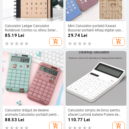
Calculator Ledger Calculator
Mini Calculator portabil Kawaii
Notebook Combo cu stilou Solar
Buzunar portabil Afișaj digital ușor
Student Finance Calculator de
Desen animat drăguț Calculator
85.19
Lei
29.74
Lei
cadouri de afaceri cu ecran mare
breloc mic Material de birou
add_shopping_cart
add_shopping_cart
aplicabil
Calculator drăguț de desene
Calculator simplu de birou pentru
animate Calculator portabil pentru
afaceri Lumină baterie Putere de
studenți la modă. Mic solar
economisire a energiei Calculator
88.53
Lei
110.77
Lei
financiar Casier Fată Computer pe
durabil Calculator cu ecran lat cu
add_shopping_cart
add_shopping_cart
12 biți Sistem dublu de alimentare
12 cifre sensibil