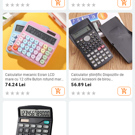
birou, școală, financiar, birou
portabil mic cu rabat
add_shopping_cart
add_shopping_cart
electronic
Calculator mecanic Ecran LCD
Calculator științific Dispozitiv de
mare cu 12 cifre Buton rotund mare
calcul Accesorii de birou
Ecran înclinat 15° Calculator drăguț
multifuncționale pentru exterior
74.24
Lei
56.89
Lei
cu sursă de alimentare dublă color
Dispozitiv de calcul cu design de
add_shopping_cart
add_shopping_cart
bomboane
capac rezistent la praf