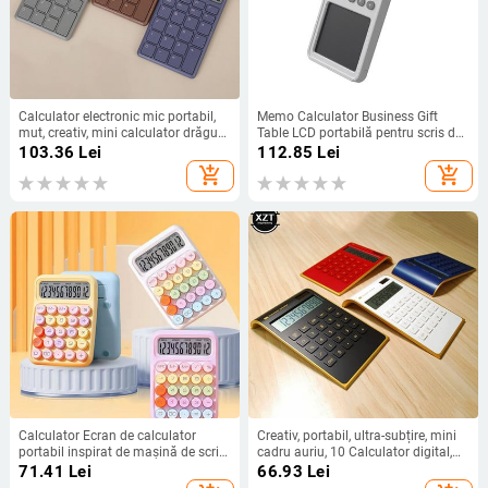
Calculator electronic mic portabil,
Memo Calculator Business Gift
mut, creativ, mini calculator drăguț
Table LCD portabilă pentru scris de
de test pentru studenți, pentru
mână Afișaj cu 12 cifre
103.36
Lei
112.85
Lei
biroul acasă, școala, contabilitate
Calculatoare financiare de birou
add_shopping_cart
add_shopping_cart
financiară
Stilo
Calculator Ecran de calculator
Creativ, portabil, ultra-subțire, mini
portabil inspirat de mașină de scris
cadru auriu, 10 Calculator digital,
ușor de utilizat pentru birou, școală,
tastatură de cristal solar, Calculator
71.41
Lei
66.93
Lei
acasă, papetărie de birou de epocă
cu putere dublă, consumabile de