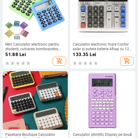
Mini Calculator electronic pentru
Calculator electronic mare Contor
studenți, culoarea bomboanelor,
solar și putere baterie Afișaj cu 12
calculează papetărie de birou,
cifre Buton mare multifuncțional
51.88
Lei
133.35
Lei
baterie de monede cadou 1buc
pentru afaceri
add_shopping_cart
add_shopping_cart
Papetarie Boutique Calculator
Calculator științific Display pe două