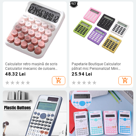
Calculator retro mașină de scris
Papetarie Boutique Calculator
Calculator mecanic de culoare
pătrat mic Personalizat Mini
vintage cu gradient cu afișaj Lcd
Bomboane Culoare Şcoală şi
48.32
Lei
25.94
Lei
pentru biroul acasă Cute 12 pentru
Electronică de birou Calculator
add_shopping_cart
add_shopping_cart
birou
creativ