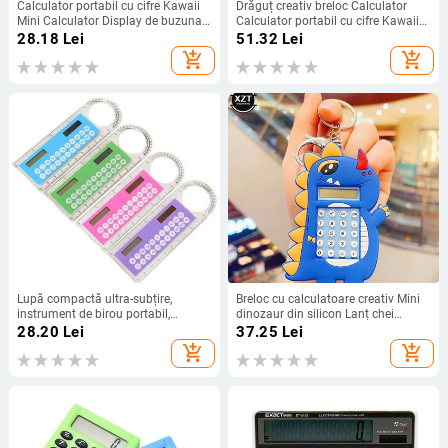
Calculator portabil cu cifre Kawaii
Drăguț creativ breloc Calculator
Mini Calculator Display de buzunar
Calculator portabil cu cifre Kawaii
Desen animat drăguț creativ breloc
Mini Calculator Buzunar
28.18
Lei
51.32
Lei
Calculator Rechizite de birou
Dimensiune 8 Display Rechizite de
add_shopping_cart
add_shopping_cart
birou pentru desene animate
Lupă compactă ultra-subțire,
Breloc cu calculatoare creativ Mini
instrument de birou portabil,
dinozaur din silicon Lanț chei
practic, versatil, rechizite școlare,
portabil Calculator pandantiv
28.20
Lei
37.25
Lei
papetărie, calculator solar
Accesorii pentru ghiozdan pentru
add_shopping_cart
add_shopping_cart
obligatoriu
elev