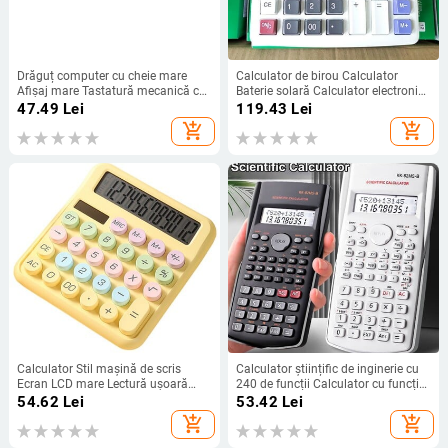
Drăguț computer cu cheie mare
Calculator de birou Calculator
Afișaj mare Tastatură mecanică cu
Baterie solară Calculator electronic
puncte Rechizite pentru înapoi la
electronic de putere 12 cifre Scoala
47.49
Lei
119.43
Lei
școală Studenți/Finanțe Papetarie
Student Office Desktop Calcul
add_shopping_cart
add_shopping_cart
Calculator Stil mașină de scris
Calculator științific de inginerie cu
Ecran LCD mare Lectură ușoară
240 de funcții Calculator cu funcție
Calculator cu taste rotunde pentru
standard pe 2 linii Accesorii pentru
54.62
Lei
53.42
Lei
zi cu zi
birou Rechizite de birou pentru
add_shopping_cart
add_shopping_cart
școală