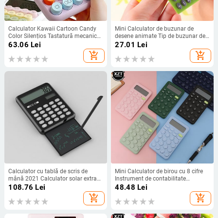
Calculator Kawaii Cartoon Candy
Mini Calculator de buzunar de
Color Silențios Tastatură mecanică
desene animate Tip de buzunar de
Calculator de desktop pentru
mână Baterii de monedă Calculator
63.06
Lei
27.01
Lei
învățare financiară și contabilă
Suplimente pentru transport
add_shopping_cart
add_shopping_cart
Calculatoare Birou școlar
Calculator cu tablă de scris de
Mini Calculator de birou cu 8 cifre
mână 2021 Calculator solar extras
Instrument de contabilitate
cu 12 cifre Sursă de alimentare
financiară de afaceri cu buton
108.76
Lei
48.48
Lei
duală Calculator portabil compact
mare, potrivit pentru studenții de la
add_shopping_cart
add_shopping_cart
cu ecran mare
școală Rechizite pentru afaceri mici