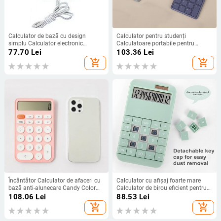
Calculator de bază cu design
Calculator pentru studenți
simplu Calculator electronic
Calculatoare portabile pentru
portabil colorat pentru buzunare de
studenți cu butoane de apăsare din
77.70
Lei
103.36
Lei
rucsacuri
silicon Calculator de buzunar
add_shopping_cart
add_shopping_cart
alimentat cu baterii Financiare de
bază
Încântător Calculator de afaceri cu
Calculator cu afișaj foarte mare
bază anti-alunecare Candy Color
Calculator de birou eficient pentru
Funcționat cu baterii Chei flexibile
birou, alimentat cu energie solară,
108.06
Lei
88.53
Lei
Calculator pentru studenți Rechizite
cu afișaj LCD 12 pentru studenți
add_shopping_cart
add_shopping_cart
școlare