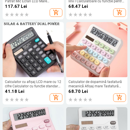
Patrat Mic Ecran LCD Mare
linii l Calculatoare cu funcție pentru
Personalizat Calculator Birou Solar
studenți și portabile pentru școală
117.67
Lei
68.47
Lei
Scoala Dual Portabil
și afaceri
add_shopping_cart
add_shopping_cart
Calculator cu afișaj LCD mare cu 12
Calculator de dopamină tastatură
cifre Calculator cu funcție standard
mecanică Afișaj mare Tastatură
cu energie solară și baterie dublă
mecanică cu puncte Înapoi la
41.18
Lei
68.70
Lei
pentru birou de birou de bază de
rechizite școlare Studenți/Finanțe
add_shopping_cart
add_shopping_cart
acasă