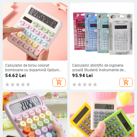
Calculator de birou colorat
Calculator științific de inginerie
bomboane cu dopamină Opțiuni
școală Studenți Instrumente de
multicolore Ecran mare cu 12 cifre
calcul staționare Examen
54.62
Lei
95.94
Lei
Studenți Papetarie Birouri Rechizite
Calculator de culoare creativ
add_shopping_cart
add_shopping_cart
școlare