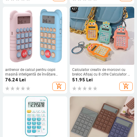
antrenor de calcul pentru copii
Calculator creativ de morcovi cu
mașină inteligentă de învățare
breloc Afișaj cu 8 cifre Calculator de
școală primară matematică
desene animate Kawaii Mini
76.24
Lei
51.95
Lei
ajutoare didactice educație timpurie
Calculator portabil Rechizite școlare
add_shopping_cart
add_shopping_cart