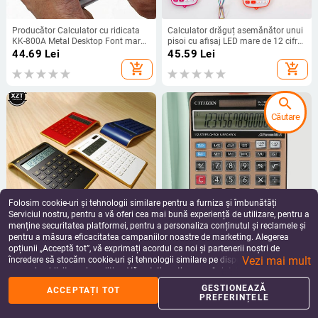
Producător Calculator cu ridicata
Calculator drăguț asemănător unui
KK-800A Metal Desktop Font mare
pisoi cu afișaj LED mare de 12 cifre
lat Calculator 8 A Computer de
Calculator portabil portabil pentru
44.69
Lei
45.59
Lei
afaceri Rechizite de birou cu
studenți funcționari de birou
add_shopping_cart
add_shopping_cart
Adolescent
search
Căutare
Folosim cookie-uri și tehnologii similare pentru a furniza și îmbunătăți
Serviciul nostru, pentru a vă oferi cea mai bună experiență de utilizare, pentru a
menține securitatea platformei, pentru a personaliza conținutul și reclamele și
pentru a măsura eficacitatea campaniilor noastre de marketing. Alegerea
Calculator de energie solară creativ,
Calculator științific cu 14 cifre
opțiunii „Acceptă tot”, vă exprimați acordul ca noi și partenerii noștri de
subțire, cu 10 cifre, mini calculator
Baterie solară AA Calculatoare de
Vezi mai mult
portabil, tastatură de cristal cu
uz general cu energie dublă
încredere să stocăm cookie-uri și tehnologii similare pe dispozitivul dvs. în
99.76
Lei
93.93
Lei
energie solară, sursă de alimentare
Programator Rechizite de papetărie
scopuri publicitare și analitice. Vă puteți gestiona preferințele în orice moment
add_shopping_cart
add_shopping_cart
duală
de birou
făcând clic pe „Gestionează preferințele”. Pentru mai multe informații, vă
GESTIONEAZĂ
ACCEPTAȚI TOT
rugăm să consultați
Politica noastră de confidențialitate
.
PREFERINȚELE