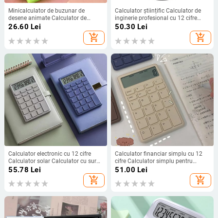
Minicalculator de buzunar de
Calculator științific Calculator de
desene animate Calculator de
inginerie profesional cu 12 cifre
buzunar portabil Baterii cu monedă
Calculator de matematică cu
26.60
Lei
50.30
Lei
Calculator de transport suplimentar
funcție de 2 linii Afișaj mare pentru
add_shopping_cart
add_shopping_cart
Calculatoare Calculator de birou
clasă
școlar
Calculator electronic cu 12 cifre
Calculator financiar simplu cu 12
Calculator solar Calculator cu sursă
cifre Calculator simplu pentru
de alimentare duală pentru acasă,
contabilitate pentru studenți cu
55.78
Lei
51.00
Lei
birou, școală, financiar, birou
ecran lat în stil ciocolată Silence
add_shopping_cart
add_shopping_cart
electronic
ABS