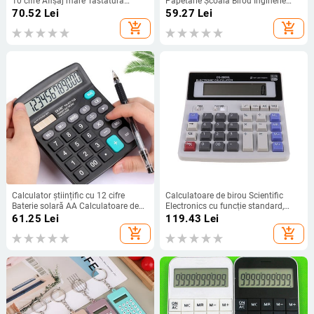
10 cifre Afișaj mare Tastatură
Papetarie Școală Birou Inginerie
mecanică Calculator de învățare
Instrument științific de inginerie
70.52
Lei
59.27
Lei
contabilă Candy Color portabil
școlară multifuncțională
add_shopping_cart
add_shopping_cart
Calculator științific cu 12 cifre
Calculatoare de birou Scientific
Baterie solară AA Calculatoare de
Electronics cu funcție standard,
uz general cu energie dublă
putere dublă, afișaj LCD mare cu 12
61.25
Lei
119.43
Lei
Programator calculatoare
cifre cu buton mare, portabil
add_shopping_cart
add_shopping_cart
calculatoare