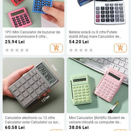
1PC Mini Calculator de buzunar de
Baterie solară cu 8 cifre Putere
culoare bomboane 8 cifre
dublă Afișaj mare Calculator de
Calculator portabil pătrat creativ
birou de birou Rechizite pentru
25.94
Lei
54.20
Lei
Articole de birou pentru școală
înapoi la școală Studenți/Finanțe
add_shopping_cart
add_shopping_cart
Papetarie
Calculator electronic cu 12 cifre
Mini Calculator Științific Student de
Calculator solar Calculator cu sursă
valoare ridicată cu computer de
de alimentare duală pentru acasă,
culoarea bomboanelor Calculator
60.58
Lei
38.06
Lei