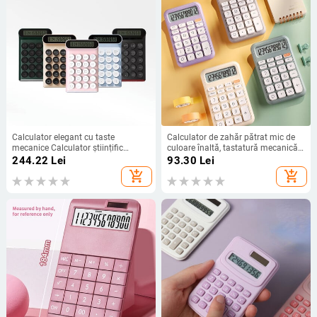
Calculator elegant cu taste
Calculator de zahăr pătrat mic de
mecanice Calculator științific
culoare înaltă, tastatură mecanică
portabil pentru învățare de birou
simplă, de culoare solidă, computer
244.22
Lei
93.30
Lei
Afișaj LCD de 10 biți Calculator
pentru studenți Calculator
add_shopping_cart
add_shopping_cart
simplu
electronic drăguț