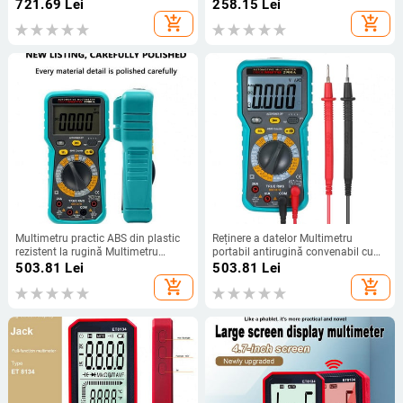
lățime de bandă analogică
a datelor, multimetru portabil
721.69
Lei
258.15
Lei
автомобильные товары
antirugină
add_shopping_cart
add_shopping_cart
Multimetru practic ABS din plastic
Reținere a datelor Multimetru
rezistent la rugină Multimetru
portabil antirugină convenabil cu
inteligent cu oprire automată,
oprire automată Multimetru digital
503.81
Lei
503.81
Lei
portabil pentru industrie
de înaltă precizie pentru electrician
add_shopping_cart
add_shopping_cart