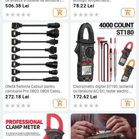
de analiză a bateriei de tensiune în
ecologic Ampermetru
circuit Tester de scurgeri de circuite
multifuncțional Voltmetru Ohm Hz
506.38
Lei
78.22
Lei
Instrumente de diagnosticare OBD2
Instrument de măsurare ABS pentru
add_shopping_cart
add_shopping_cart
pentru camion auto
electrician
Ofertă fierbinte Cabluri pentru
Clampmetru digital ST180, lanternă
camioane Pro OBD2 OBDII Cablu
cu tensiune AC/DC, tester electric de
pentru camioane Instrument de
înaltă precizie, multimetru pentru uz
272.18
Lei
172.62
Lei
diagnosticare Cablu de conectare 8
casnic
add_shopping_cart
add_shopping_cart
buc. Cabluri pentru camioane