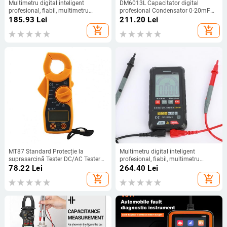
Multimetru digital inteligent
DM6013L Capacitator digital
profesional, fiabil, multimetru
profesional Condensator 0-20mF
digital compact Gama automată
Tester electronic portabil de
185.93
Lei
211.20
Lei
pentru testarea rezistenței
capacitate LCD Iluminare din spate
add_shopping_cart
add_shopping_cart
MT87 Standard Protecție la
Multimetru digital inteligent
suprasarcină Tester DC/AC Tester
profesional, fiabil, multimetru
portabil LCD pentru diode Clemă
portabil sigur Funcționare în mod
78.22
Lei
264.40
Lei
Ampermetru Voltmetru Tester
dublu pentru testarea tensiunii
add_shopping_cart
add_shopping_cart
tranzistor Măsurare