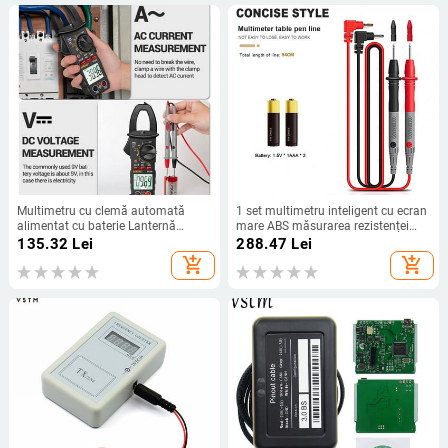
Multimetru cu clemă automată
1 set multimetru inteligent cu ecran
alimentat cu baterie Lanternă
mare ABS măsurarea rezistenței
Tensiune AC/DC Multimetru tester
curentului întreținerea circuitului
135.32
Lei
288.47
Lei
electric de mare precizie durabil
add_shopping_cart
add_shopping_cart