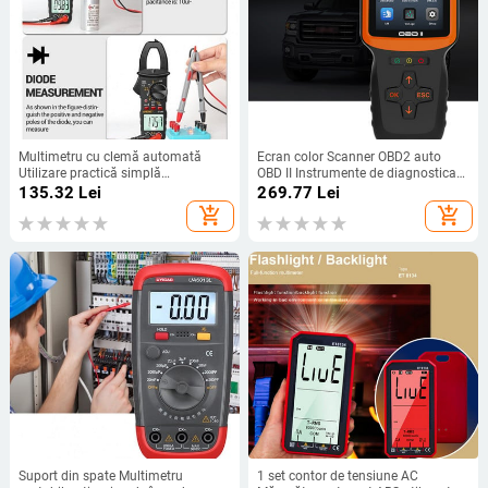
Multimetru cu clemă automată
Ecran color Scanner OBD2 auto
Utilizare practică simplă
OBD II Instrumente de diagnosticare
profesională pentru multimetru cu
EOBD Cititor de coduri Test senzor
135.32
Lei
269.77
Lei
clemă digitală de uz casnic
de oxigen Tester Detector de erori
add_shopping_cart
add_shopping_cart
Accesorii auto
Suport din spate Multimetru
1 set contor de tensiune AC