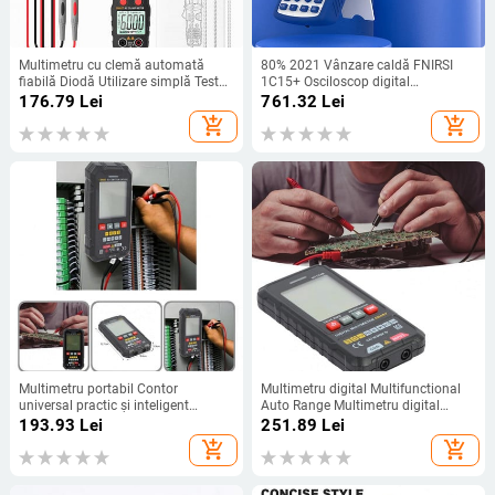
Multimetru cu clemă automată
80% 2021 Vânzare caldă FNIRSI
fiabilă Diodă Utilizare simplă Tester
1C15+ Osciloscop digital
electric Contor Iluminare din spate
profesional 500MS/S 110M lățime
176.79
Lei
761.32
Lei
Ecran Multimetru cu clemă digitală
de bandă analogică
add_shopping_cart
add_shopping_cart
Multimetru portabil Contor
Multimetru digital Multifunctional
universal practic și inteligent
Auto Range Multimetru digital
Multimetru portabil cu prindere
portabil Multitester versatil
193.93
Lei
251.89
Lei
confortabilă ultra-subțire
add_shopping_cart
add_shopping_cart