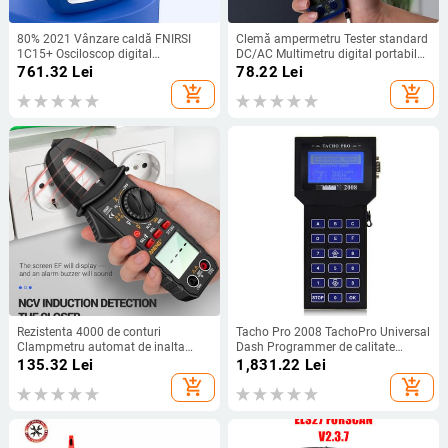
80% 2021 Vânzare caldă FNIRSI
Clemă ampermetru Tester standard
1C15+ Osciloscop digital
DC/AC Multimetru digital portabil
profesional 500MS/S 110M lățime
Ohm Diodă NVC Hz Tester pentru
761.32
Lei
78.22
Lei
de bandă analogică
repararea aparatelor
add_shopping_cart
add_shopping_cart
Rezistenta 4000 de conturi
Tacho Pro 2008 TachoPro Universal
Clampmetru automat de inalta
Dash Programmer de calitate
precizie pentru uz casnic
superioara fara cabluri si adaptoare
135.32
Lei
1,831.22
Lei
add_shopping_cart
add_shopping_cart