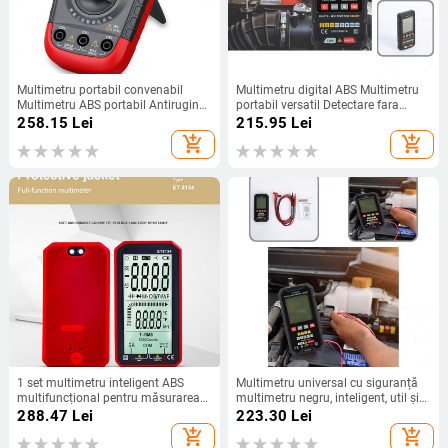
Multimetru portabil convenabil
Multimetru digital ABS Multimetru
Multimetru ABS portabil Antirugina
portabil versatil Detectare fara
Multimetru portabil
contact Practic DC/AC 600V Auto
258.15
Lei
215.95
Lei
Range Multimetru
add_shopping_cart
add_shopping_cart
1 set multimetru inteligent ABS
Multimetru universal cu siguranță
multifuncțional pentru măsurarea
multimetru negru, inteligent, util și
de înaltă precizie a rezistenței
durabil, multimetru portabil
288.47
Lei
223.30
Lei
curentului de tensiune AC
add_shopping_cart
add_shopping_cart
multimetru inteligent cu kit stilou