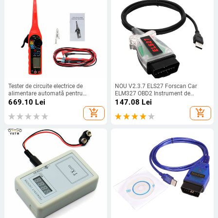
Tester de circuite electrice de
NOU V2.3.7 ELS27 Forscan Car
alimentare automată pentru
ELM327 OBD2 Instrument de
mașină Multimetru + Lampă +
diagnosticare Scanner Cititor de
669.10
Lei
147.08
Lei
Sondă + Lumină 0-380 Volți Livrare
cod pentru Mazda 3 CX5 6 Ford
add_shopping_cart
add_shopping_cart
gratuită
Focus MK2 MK3 Fiesta Lincoln