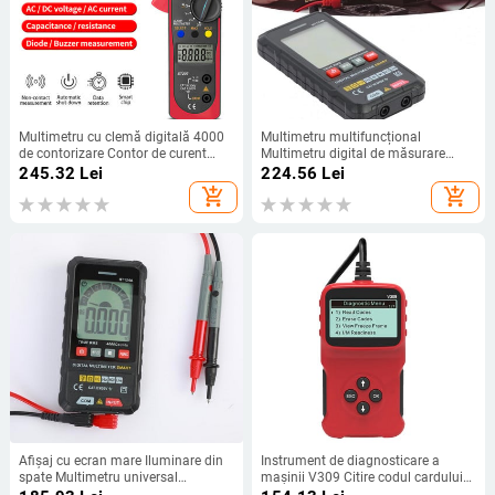
Multimetru cu clemă digitală 4000
Multimetru multifuncțional
de contorizare Contor de curent
Multimetru digital de măsurare
DC/AC Ampermetru Voltmetru
rapidă Mini multimetru digital
245.32
Lei
224.56
Lei
Ecran mare Rezistență Capacitate
portabil True RMS
add_shopping_cart
add_shopping_cart
Tester Ohm
Afișaj cu ecran mare Iluminare din
Instrument de diagnosticare a
spate Multimetru universal
mașinii V309 Citire codul cardului
profesional anti-arsură multimetru
citește codul de eroare al mașinii