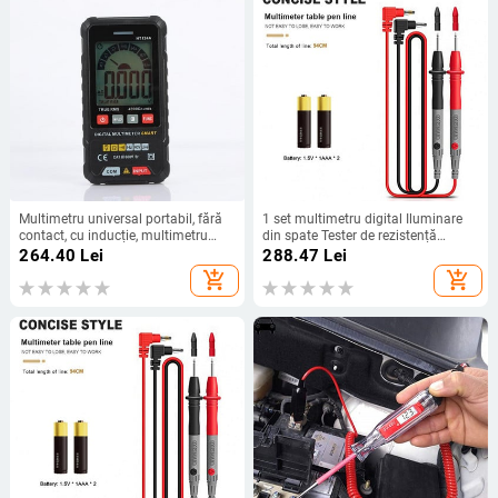
Multimetru universal portabil, fără
1 set multimetru digital Iluminare
contact, cu inducție, multimetru
din spate Tester de rezistență
portabil compact pentru test de
Rezistență AC Tensiune Multimetru
264.40
Lei
288.47
Lei
tensiune multimetru digital
inteligent cu kit stilou
add_shopping_cart
add_shopping_cart