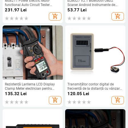
MS8211 Power Electric Multi-
ELM327 V2.1 Bluetooth OBD2
functional Auto Circuit Tester
Scaner Android Instrumente de
Automotive Electric Multimetru
diagnosticare a mașinii pentru
231.97
Lei
53.77
Lei
Lampă Detector de mașini pentru
scaner VW AUDI BENZ BMW
add_shopping_cart
add_shopping_cart
reparații auto
TOYOTA VOLVO SKODA
SABARUHONDA
Rezistență Lanterna LCD Display
Transmițător contor digital de
Clamp Meter electrician pentru
frecvență de la distanță cu vânzare
gospodărie
caldă Mini contor digital de
135.32
Lei
120.05
Lei
frecvență Lungime de undă 250-
add_shopping_cart
add_shopping_cart
450MHz