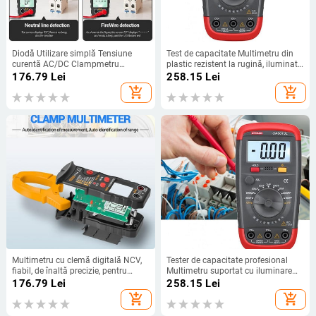
Diodă Utilizare simplă Tensiune
Test de capacitate Multimetru din
curentă AC/DC Clampmetru
plastic rezistent la rugină, iluminat
electrician de înaltă precizie
din spate, pentru electrician
176.79
Lei
258.15
Lei
Multimetru cu clemă automată
add_shopping_cart
add_shopping_cart
pentru birou
Multimetru cu clemă digitală NCV,
Tester de capacitate profesional
fiabil, de înaltă precizie, pentru
Multimetru suportat cu iluminare
electrician, alimentat cu baterie,
din spate Test de capacitate digital
176.79
Lei
258.15
Lei
profesional pentru uz casnic
Tester de capacitate rezistent la
add_shopping_cart
add_shopping_cart
rugină