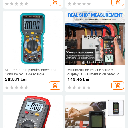
add_shopping_cart
add_shopping_cart
Multimetru din plastic convenabil
Multimetru de tester electric cu
Consum redus de energie
display LCD alimentat cu baterii de
Multimetru portabil Multimetru
rezistenta pentru birou
503.81
Lei
149.46
Lei
inteligent de mare putere
add_shopping_cart
add_shopping_cart