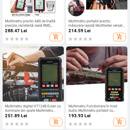
Multimetru practic ABS de înaltă
Multimetru portabil practic,
precizie, rezistență reală RMS,
măsurare rapidă Multitester versatil
tensiune AC, multimetru inteligent
pentru reparații auto, întreținere,
288.47
Lei
214.59
Lei
cu kit stilou, contor de tensiune AC,
multimetru digital
add_shopping_cart
add_shopping_cart
aplicație largă
Multimetru digital HT124B Ecran cu
Multimetru Funcționare în mod
iluminare din spate Multimetru
dublu Multimetru portabil cu
versatil DC/AC 600V de înaltă
lumină din spate Mini multimetru
251.89
Lei
193.93
Lei
precizie pentru aplicații de uz
dedicat pentru reparații Multimetru
add_shopping_cart
add_shopping_cart
casnic auto
digital