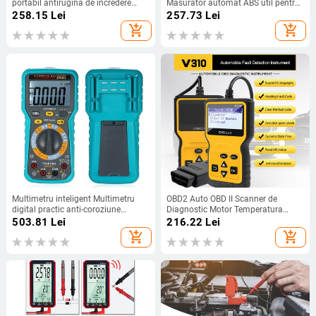
portabil antirugina de încredere
Măsurător automat ABS util pentru
Multimetru ABS Monitor LCD pentru
multimetru inteligent de uz casnic,
258.15
Lei
257.73
Lei
electrician
multimetru electric
add_shopping_cart
add_shopping_cart
Multimetru inteligent Multimetru
OBD2 Auto OBD II Scanner de
digital practic anti-coroziune
Diagnostic Motor Temperatura
Multimetru portabil multifunctional
lichidului de răcire Sondă de viteză
503.81
Lei
216.22
Lei
portabil
a mașinii Instrument de
add_shopping_cart
add_shopping_cart
diagnosticare OBDII Accesorii auto
bmw e46