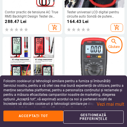
Contor practic de tensiune AC True
Tester universal LCD digital pentru
RMS Backlight Design Tester de
circuite auto Sondă de putere
rezistență ușor de citit pentru uz
Instrument de diagnosticare auto 5-
288.47
Lei
164.43
Lei
casnic
48V Stilo de testare a tensiunii cu
add_shopping_cart
add_shopping_cart
siguranțe electrice
search
Căutare
Folosim cookie-uri și tehnologii similare pentru a furniza și îmbunătăți
Serviciul nostru, pentru a vă oferi cea mai bună experiență de utilizare, pentru a
menține securitatea platformei, pentru a personaliza conținutul și reclamele și
pentru a măsura eficacitatea campaniilor noastre de marketing. Alegerea
1 set de multimetru inteligent de
Contor de capacitate convenabil, cu
opțiunii „Acceptă tot”, vă exprimați acordul ca noi și partenerii noștri de
tensiune AC de rezistență practică
rază manuală mică, multimetru din
Vezi mai mult
cu set de stilouri multimetru
plastic, multimetru portabil
încredere să stocăm cookie-uri și tehnologii similare pe dispozitivul dvs. în
288.47
Lei
258.15
Lei
inteligent ABS aplicație largă
antirugină
scopuri publicitare și analitice. Vă puteți gestiona preferințele în orice moment
add_shopping_cart
add_shopping_cart
făcând clic pe „Gestionează preferințele”. Pentru mai multe informații, vă
GESTIONEAZĂ
ACCEPTAȚI TOT
rugăm să consultați
Politica noastră de confidențialitate
.
PREFERINȚELE