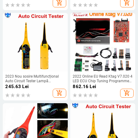
încorporată Instrument de
motorului Obd Cititor de coduri de
add_shopping_cart
add_shopping_cart
diagnosticare a sistemului electric
defecțiuni a motorului de mașină
Instrument de reparații auto
2023 Nou sosire Multifuncțional
2022 Online EU Read Ktag V7.020 4
Auto Circuit Tester Lampă
LED ECU Chip Tuning Programmer
multimetru Reparație auto
K-tag 7.020 SW 2.25 Kess 5.017
245.63
Lei
862.16
Lei
Instrument de diagnosticare
Instrument de reparație auto pentru
add_shopping_cart
add_shopping_cart
multimetru electric auto
camion auto