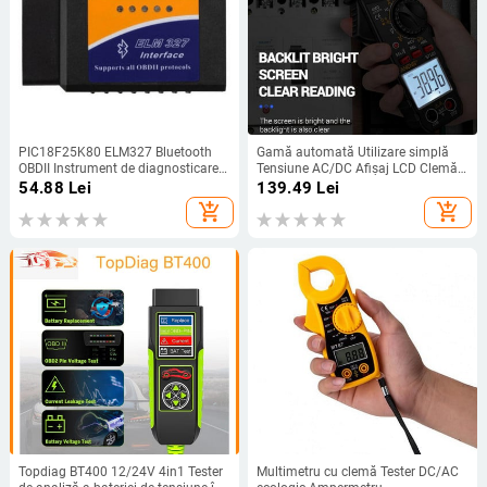
PIC18F25K80 ELM327 Bluetooth
Gamă automată Utilizare simplă
OBDII Instrument de diagnosticare
Tensiune AC/DC Afișaj LCD Clemă
Scanner Auto defecțiuni Cititor de
pentru electrician Multimetru cu
54.88
Lei
139.49
Lei
coduri pentru IOS SAU Android
clemă pentru electrician pentru
add_shopping_cart
add_shopping_cart
casă
Topdiag BT400 12/24V 4in1 Tester
Multimetru cu clemă Tester DC/AC