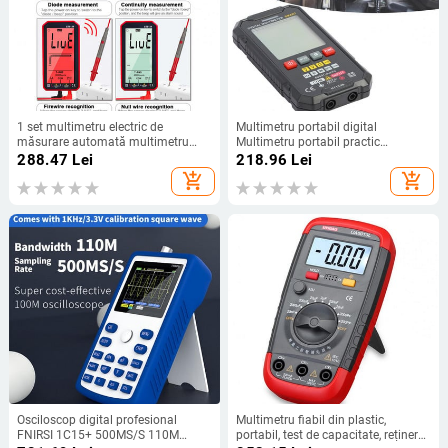
1 set multimetru electric de
Multimetru portabil digital
măsurare automată multimetru
Multimetru portabil practic
inteligent AC/DC multimetru digital
Multimetru digital ABS ignifug
288.47
Lei
218.96
Lei
cu set de stilouri de testare cu ecran
add_shopping_cart
add_shopping_cart
LCD
Osciloscop digital profesional
Multimetru fiabil din plastic,
FNIRSI 1C15+ 500MS/S 110M
portabil, test de capacitate, reținere