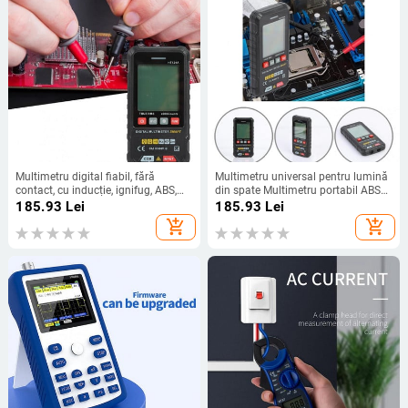
Multimetru digital fiabil, fără
Multimetru universal pentru lumină
contact, cu inducție, ignifug, ABS,
din spate Multimetru portabil ABS
contor universal pentru reparații
ignifug Mâner confortabil de mână
185.93
Lei
185.93
Lei
multimetru portabil
Multimetru de mână practic
add_shopping_cart
add_shopping_cart