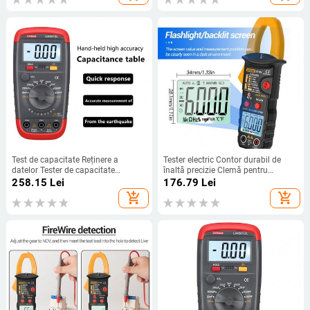
Test de capacitate Reținere a
Tester electric Contor durabil de
datelor Tester de capacitate
înaltă precizie Clemă pentru
rezistent la rugină pentru electrician
electrician Capacitate sigură
258.15
Lei
176.79
Lei
Multimetru cu clemă pentru
add_shopping_cart
add_shopping_cart
electrician