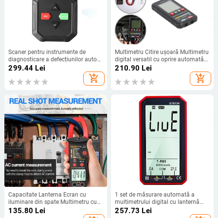
Scaner pentru instrumente de
Multimetru Citire ușoară Multimetru
diagnosticare a defecțiunilor auto
digital versatil cu oprire automată
10 tipuri de moduri de testare OBDII
pentru aparate electrice de uz
299.44
Lei
210.90
Lei
și imprimare pe computer în 6 limbi
casnic
add_shopping_cart
add_shopping_cart
Capacitate Lanterna Ecran cu
1 set de măsurare automată a
iluminare din spate Multimetru cu
multimetrului digital cu lanternă
clemă digitală pentru birou
pentru aplicație largă Tester de
135.80
Lei
257.73
Lei
rezistență întreținere a circuitului