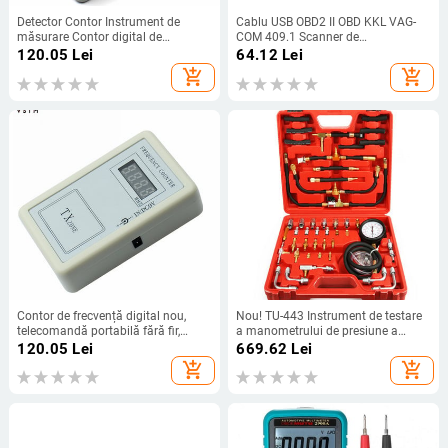
Detector Contor Instrument de
Cablu USB OBD2 II OBD KKL VAG-
măsurare Contor digital de
COM 409.1 Scanner de
frecvență Contor de mână
diagnosticare pentru VW/Audi/Seat
120.05
Lei
64.12
Lei
Telecomanda fără fir 250-450 MHZ
VCDS
add_shopping_cart
add_shopping_cart
Contor de frecvență digital nou,
Nou! TU-443 Instrument de testare
telecomandă portabilă fără fir,
a manometrului de presiune a
detector de 250-450 MHZ,
combustibilului pentru vehicule
120.05
Lei
669.62
Lei
instrument de măsurare
complete Instrument de reparare a
add_shopping_cart
add_shopping_cart
manometrului de presiune a
benzinei