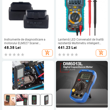
Instrumente de diagnosticare a
Lanternă LED Convenabil de înaltă
motorului ELM327 Scaner
rezistență Multimetru inteligent
Bluetooth OBD2 pentru Peugeot
Țineți date Multimetru inteligent
48.38
Lei
441.23
Lei
Mazda Lexus Mitsubishi Chevrolet
Monitor LCD pentru electrician
add_shopping_cart
add_shopping_cart
Cadillac Fiat Seat Skoda Opel