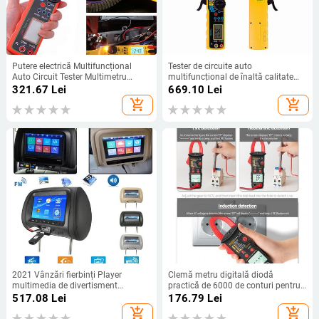
Putere electrică Multifuncțional
Tester de circuite auto
Auto Circuit Tester Multimetru
multifuncțional de înaltă calitate
Lampă Reparație auto Multimetru
Lampă multimetru Reparație auto
321.67
Lei
669.10
Lei
electric auto 0V-380V (Ecran)
Instrument de diagnosticare
add_shopping_cart
add_shopping_cart
multimetru electric auto
2021 Vânzări fierbinți Player
Clemă metru digitală diodă
multimedia de divertisment
practică de 6000 de conturi pentru
universal de 7 inci pentru tetieră
dormitor multimetru cu clemă
517.08
Lei
176.79
Lei
pentru mașină
electrician multimetru digital cu
add_shopping_cart
add_shopping_cart
clemă