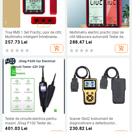
True RMS 1 Set Practic, ușor de citit,
Multimetru electric practic Ușor de
Multimetru inteligent Întreținerea
citit Măsurare automată Tester de
circuitului de oprire automată
rezistență RMS adevărat Măsoară
257.73
Lei
288.47
Lei
curentul
add_shopping_cart
add_shopping_cart
Tester de circuite electrice pentru
Scaner Obd2 Instrument de
mașini JDiag P100 Tester de
diagnosticare a defecțiunilor
circuite auto 12V 24V Lanternă
mașinii Detector de defecțiuni a
401.03
Lei
230.82
Lei