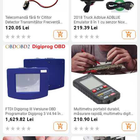
Telecomandă fără fir Cititor
2018 Truck Adblue ADBLUE
Detector Transmițător Frecvență
Emulator 8 în 1 cu senzor Nox
Contor Detector Tester
Adblue Emulator 8in1 Truck
120.05
Lei
219.39
Lei
Diagnostic Tool
add_shopping_cart
add_shopping_cart
FTDI Digiprog III Versiune OBD
Multimetru portabil durabil,
Programator Digiprog 3 V4.94 în
măsurare rapidă, multimetru digital
mai multe limbi cu cablu OBD2
versatil pentru multimetru de
1,629.82
Lei
210.90
Lei
ST01 ST04 Digiprog3
întreținere a aparatelor de uz casnic
add_shopping_cart
add_shopping_cart