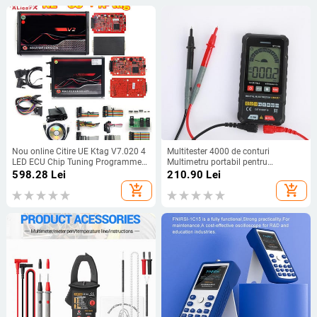
Nou online Citire UE Ktag V7.020 4
Multitester 4000 de conturi
LED ECU Chip Tuning Programmer
Multimetru portabil pentru
K-tag 7.020 SW 2.25 Kess 5.017
păstrarea datelor ignifug pentru
598.28
Lei
210.90
Lei
Instrument de reparație auto pentru
aparate electrice de uz casnic
add_shopping_cart
add_shopping_cart
camion auto