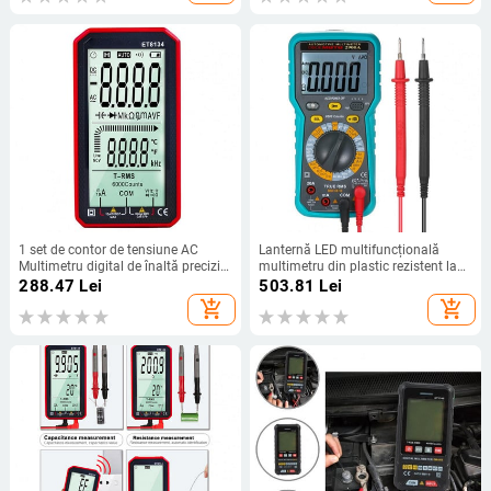
1 set de contor de tensiune AC
Lanternă LED multifuncțională
Multimetru digital de înaltă precizie
multimetru din plastic rezistent la
LCD Rezistență de curent AC/DC
rugină pentru industrie
288.47
Lei
503.81
Lei
Multimetru digital
add_shopping_cart
add_shopping_cart