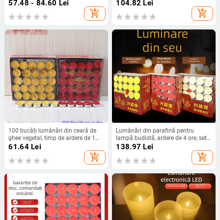
de 7 zile și 3 zile, pentru rugăciuni
durabilă pentru ofrări Buddha
57.48 - 84.60
Lei
104.82
Lei
către zei și Buddha, pentru studiu
add_shopping_cart
add_shopping_cart
100 bucăți lumânări din ceară de
Lumânări din parafină pentru
ghee vegetal, timp de ardere de 1
lampă budistă, ardere de 4 ore, set
oră, pentru altar budist de acasă și
de 100 bucăți
61.64
Lei
138.97
Lei
atmosferă romantică la plajă
add_shopping_cart
add_shopping_cart