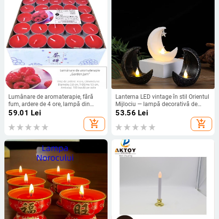
Lumânare de aromaterapie, fără
Lanterna LED vintage în stil Orientul
fum, ardere de 4 ore, lampă din
Mijlociu — lampă decorativă de
parafină în formă de cupă
ambient, suport de lumânare
59.01
Lei
53.56
Lei
electronic pe masă, cu stea și lună
add_shopping_cart
add_shopping_cart