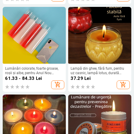
Lumânări colorate, foarte groase,
Lampă din ghee, fără fum, pentru
roșii și albe, pentru Anul Nou
uz casnic, lampă lotus, durată
Chinezesc și ofrande către Buddha,
lungă
61.33 - 84.33
Lei
37.29
Lei
lumânări fără fum, rezistente la
add_shopping_cart
add_shopping_cart
vânt, pentru situații de urgență în
casă