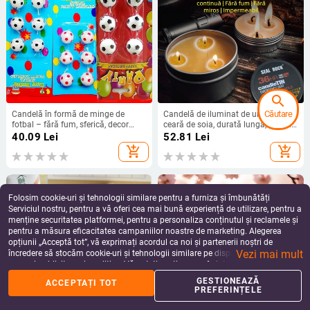
search
Căutare
Candelă în formă de minge de
Candelă de iluminat de urgență din
fotbal – fără fum, sferică, decor
ceară de soia, durată lungă, în cutie
acasă, cadou pentru ziua de
metalică cilindrică pentru
40.09
Lei
52.81
Lei
naștere
întreruperi de curent
add_shopping_cart
add_shopping_cart
Folosim cookie-uri și tehnologii similare pentru a furniza și îmbunătăți
Serviciul nostru, pentru a vă oferi cea mai bună experiență de utilizare, pentru a
menține securitatea platformei, pentru a personaliza conținutul și reclamele și
pentru a măsura eficacitatea campaniilor noastre de marketing. Alegerea
opțiunii „Acceptă tot”, vă exprimați acordul ca noi și partenerii noștri de
Vezi mai mult
încredere să stocăm cookie-uri și tehnologii similare pe dispozitivul dvs. în
scopuri publicitare și analitice. Vă puteți gestiona preferințele în orice moment
făcând clic pe „Gestionează preferințele”. Pentru mai multe informații, vă
GESTIONEAZĂ
ACCEPTAȚI TOT
%
home
apps
shopping_basket
person
rugăm să consultați
Politica noastră de confidențialitate
.
PREFERINȚELE
Acasă
Categorii
Coș
Reduceri
Profil