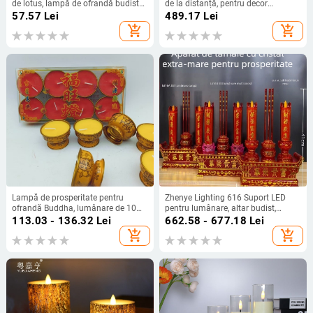
de lotus, lampă de ofrandă budistă,
de la distanță, pentru decor
clipire simulată, lampă veșnică
romantic de nuntă
57.57
Lei
489.17
Lei
pentru templu
add_shopping_cart
add_shopping_cart
Lampă de prosperitate pentru
Zhenye Lighting 616 Suport LED
ofrandă Buddha, lumânare de 10
pentru lumânare, altar budist,
ore cu carcasă metalică, lampă de
lampă de masă cu design de lotus
113.03 - 136.32
Lei
662.58 - 677.18
Lei
unt pentru uz casnic, fără fum
add_shopping_cart
add_shopping_cart