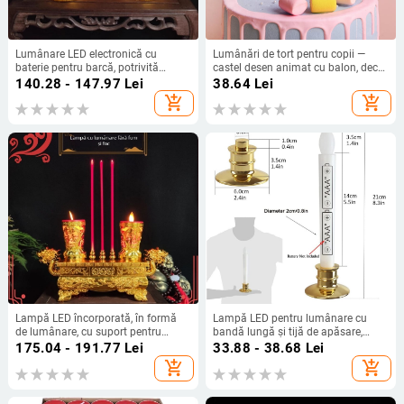
Lumânare LED electronică cu
Lumânări de tort pentru copii —
baterie pentru barcă, potrivită
castel desen animat cu balon, decor
pentru casa nouă și nunți, lanternă
pentru petrecere
140.28 - 147.97
Lei
38.64
Lei
de ghidaj rezistentă la vânt,
add_shopping_cart
add_shopping_cart
lanternă pentru cal, durabilă
Lampă LED încorporată, în formă
Lampă LED pentru lumânare cu
de lumânare, cu suport pentru
bandă lungă și tijă de apăsare,
tămâie, balansată, alimentare la
lumânare cilindrică decor pentru
175.04 - 191.77
Lei
33.88 - 38.68
Lei
priză sau baterie, lampă budistă
Crăciun, restaurante și nunți
add_shopping_cart
add_shopping_cart
pentru casă