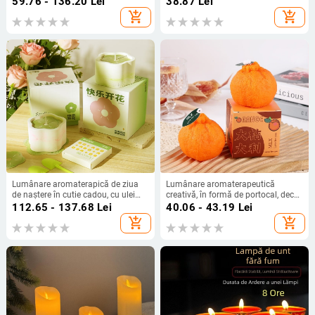
59.76 - 136.20
Lei
38.87
Lei
creativ pentru ziua de nastere a
add_shopping_cart
add_shopping_cart
barbatilor si femeilor
Lumânare aromaterapică de ziua
Lumânare aromaterapeutică
de naștere în cutie cadou, cu ulei
creativă, în formă de portocal, decor
esențial, ceară din soia, formă de
pentru ședințe foto și cadouri de
112.65 - 137.68
Lei
40.06 - 43.19
Lei
floare, pentru dormitor și sufragerie,
nuntă
add_shopping_cart
add_shopping_cart
parfum de durată