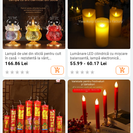
Lampă de ulei din sticlă pentru cult
Lumânare LED cilindrică cu mișcare
în casă – rezistentă la vânt,
balansantă, lampă electronică
reglabilă, durată lungă, lampă
pentru decor casnic și nunți, lampă
166.86
Lei
55.99 - 60.17
Lei
Bodhisattva cu lotus
Buddha
add_shopping_cart
add_shopping_cart