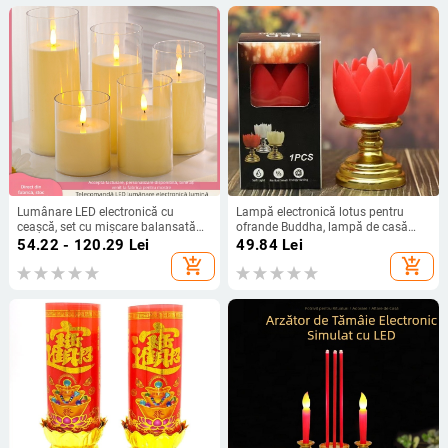
Lumânare LED electronică cu
Lampă electronică lotus pentru
ceașcă, set cu mișcare balansată
ofrande Buddha, lampă de casă
pentru decor de naștere și nunți
Buddha, lumânare cu flacmă
54.22 - 120.29
Lei
49.84
Lei
simulată, lumină veșnică, accesorii
add_shopping_cart
add_shopping_cart
budiste, lampă în formă de lotus