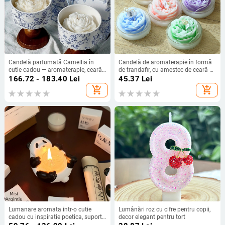
Candelă parfumată Camellia în
Candelă de aromaterapie în formă
cutie cadou — aromaterapie, ceară
de trandafir, cu amestec de ceară de
din soia, în formă de cupă, cu logo
soia, pentru uz casnic, cadou
166.72 - 183.40
Lei
45.37
Lei
imprimat
creativ pentru Ziua Mamei și Ziua
add_shopping_cart
add_shopping_cart
Îndrăgostiților
Lumanare aromata intr-o cutie
Lumânări roz cu cifre pentru copii,
cadou cu inspiratie poetica, suport
decor elegant pentru tort
panda pentru lumanare, cadou