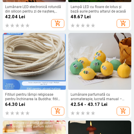
Lumânare LED electronică rotundă
Lampă LED cu floare de lotus și
din silicon pentru zi de naștere,
bază aurie pentru altarul de acasă
cerere în interior și atmosferă
42.04
Lei
48.67
Lei
romantică
add_shopping_cart
add_shopping_cart
Fitiluri pentru lămpi religioase
Lumânare parfumată cu
pentru închinarea la Buddha: fitil
aromaterapie, lucrată manual –
din bumbac pentru lampă cu ulei,
decor în formă de lămâie pentru
64.30
Lei
42.54 - 43.17
Lei
fitil de kerosen, fitil de lumânare, fitil
casă și recuzită foto
add_shopping_cart
add_shopping_cart
de lampă cu alcool