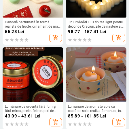
Candelă parfumată în formă
12 lumânări LED tip tea light pentru
realistă de fructe, ornament de măr
decor de Crăciun, zile de naștere și
roșu, cadou pentru ziua de naștere
nuntă (din plastic, baterie CR2450)
55.28
Lei
98.77 - 157.41
Lei
și Ajun
add_shopping_cart
add_shopping_cart
Lumânare de urgență fără fum și
Lumanare de aromaterapie cu
fără miros, pentru întreruperi de
ceară de soia, realizată manual, în
curent, durată îndelungată, uz
formă de floare, cadou cu temă
43.09 - 43.61
Lei
85.89 - 101.85
Lei
casnic
tăiței de ou pentru ziua de naștere
add_shopping_cart
add_shopping_cart