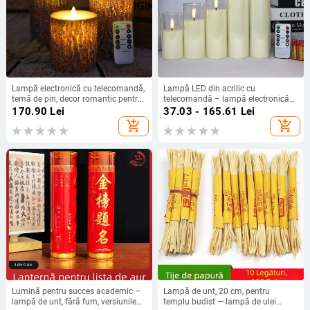
Lampă electronică cu telecomandă,
Lampă LED din acrilic cu
temă de pin, decor romantic pentru
telecomandă – lampă electronică
ziua de naștere și cererea în
pentru decor de petrecere
170.90
Lei
37.03 - 165.61
Lei
căsătorie, lumină LED de noapte cu
add_shopping_cart
add_shopping_cart
aspect de parafină
Lumină pentru succes academic –
Lampă de unt, 20 cm, pentru
lampă de unt, fără fum, versiunile
templu budist — lampă de ulei