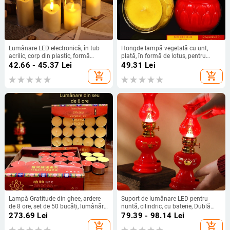
Lumânare LED electronică, în tub
Hongde lampă vegetală cu unt,
acrilic, corp din plastic, formă
plată, în formă de lotus, pentru
cilindrică, alimentare cu baterie
Buddha
42.66 - 45.37
Lei
49.31
Lei
add_shopping_cart
add_shopping_cart
Lampă Gratitude din ghee, ardere
Suport de lumânare LED pentru
de 8 ore, set de 50 bucăți, lumânări
nuntă, cilindric, cu baterie, Dublă
religioase din plante, cadou de
Fericire
273.69
Lei
79.39 - 98.14
Lei
primăvară
add_shopping_cart
add_shopping_cart