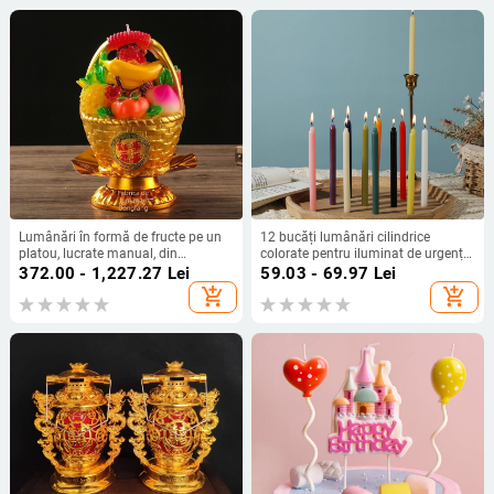
Lumânări în formă de fructe pe un
12 bucăți lumânări cilindrice
platou, lucrate manual, din
colorate pentru iluminat de urgență
parafină, lumânări religioase
acasă în timpul întreruperilor de
372.00 - 1,227.27
Lei
59.03 - 69.97
Lei
curent
add_shopping_cart
add_shopping_cart