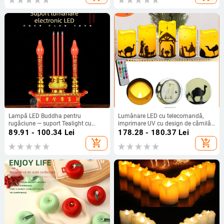
Lampă LED Buddha pentru
Lumânare LED cu telecomandă,
rugăciune — suport Tealight cu
imprimare UV cu design de cămilă
alimentare la priză, utilizare în casă
din deșert, iluminare cilindrică din
89.91 - 100.34
Lei
178.28 - 180.37
Lei
plastic pentru atmosferă festivă
add_shopping_cart
add_shopping_cart