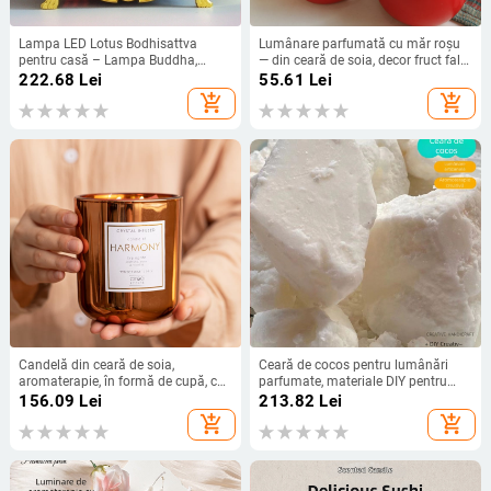
Lampa LED Lotus Bodhisattva
Lumânare parfumată cu măr roșu
pentru casă – Lampa Buddha,
— din ceară de soia, decor fruct fals
suport electric pentru lumânări și
pentru vitrină de Crăciun și Anul
222.68
Lei
55.61
Lei
arzător de tămâie, durabilă
Nou
add_shopping_cart
add_shopping_cart
Candelă din ceară de soia,
Ceară de cocos pentru lumânări
aromaterapie, în formă de cupă, cu
parfumate, materiale DIY pentru
parfum de iasomie, decor pentru
lumânări, direct de la producător,
156.09
Lei
213.82
Lei
dormitor
materii prime pentru lumânări
add_shopping_cart
add_shopping_cart
făcute manual