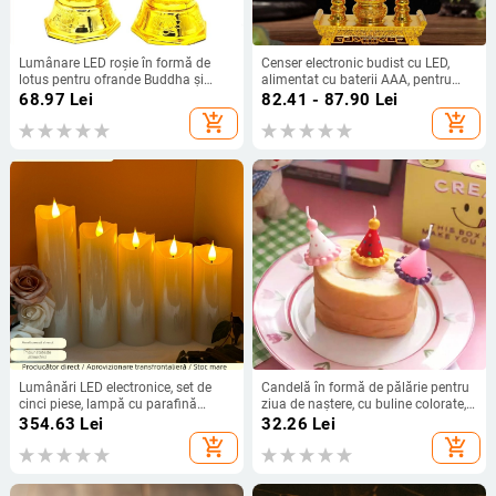
Lumânare LED roșie în formă de
Censer electronic budist cu LED,
lotus pentru ofrande Buddha și
alimentat cu baterii AAA, pentru
Zeului Bogăției, lumânare electrică
rugăciuni acasă
68.97
Lei
82.41 - 87.90
Lei
realistă pentru uz casnic
add_shopping_cart
add_shopping_cart
Lumânări LED electronice, set de
Candelă în formă de pălărie pentru
cinci piese, lampă cu parafină
ziua de naștere, cu buline colorate,
simulată, lumină romantică pentru
pălărie mică de petrecere pentru
354.63
Lei
32.26
Lei
cererea în căsătorie
masa de desert
add_shopping_cart
add_shopping_cart