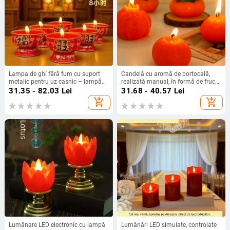
Lampa de ghí fără fum cu suport
Candelă cu aromă de portocală,
metalic pentru uz casnic – lampă
realizată manual, în formă de fruct,
din ghí vegetal pentru Anul Nou și
aromaterapie
31.35 - 82.03
Lei
31.68 - 40.57
Lei
ofrande într-un templu budist
add_shopping_cart
add_shopping_cart
Lumânare LED electronic cu lampă
Lumânări LED simulate, controlate