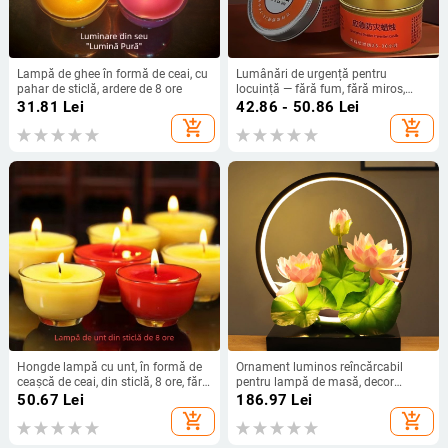
Lampă de ghee în formă de ceai, cu
Lumânări de urgență pentru
pahar de sticlă, ardere de 8 ore
locuință — fără fum, fără miros,
rezistente la vânt, iluminare în
31.81
Lei
42.86 - 50.86
Lei
timpul întreruperii curentului, în
add_shopping_cart
add_shopping_cart
formă de cească, portabile
Hongde lampă cu unt, în formă de
Ornament luminos reîncărcabil
ceașcă de ceai, din sticlă, 8 ore, fără
pentru lampă de masă, decor
fum, lumânare budistă
ambiental, cadou
50.67
Lei
186.97
Lei
add_shopping_cart
add_shopping_cart