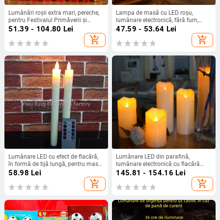
Lumânări roșii extra mari, pereche,
Lampa de masă cu LED roșu,
pentru Festivalul Primăverii și
lumânare electronică, fără fum,
Sărbătorile Budiste
cilindrică, pentru dormitor
51.39 - 104.80
Lei
47.59 - 53.64
Lei
add_shopping_cart
add_shopping_cart
Lumânare LED cu efect de flacără,
Lumânare LED din parafină,
în formă de tijă lungă, pentru masă
lumânare electronică cu flacără
și decor de sărbători
fixă, decor pentru nuntă și bar,
58.98
Lei
145.81 - 154.16
Lei
formă cilindrică, diametru 8 cm
add_shopping_cart
add_shopping_cart