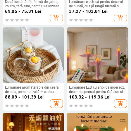
Două lumânări în formă de șarpe,
Lumânare electrică pentru decorul
25 cm, fără fum, pentru Halloween,
de nuntă, cu tijă lungă filetată și
ambient acasă și decor de petrecere
telecomandă, lumină ambientală
69.05 - 75.31
Lei
37.27 - 103.81
Lei
pentru sărbători și petreceri
add_shopping_cart
add_shopping_cart
Lumânare aromaterapie din ceară
Lumânare LED cu aripi de înger roz,
de soia, personalizată — cadou
decor suspensat pentru Crăciun și
creativ pentru primul său aniversar,
petreceri
88.09 - 101.39
Lei
103.32 - 119.36
Lei
drăguț și stilat
add_shopping_cart
add_shopping_cart