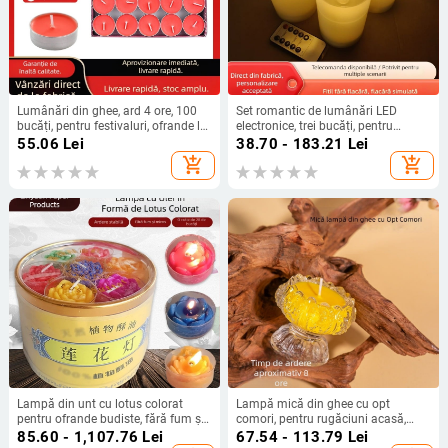
Lumânări din ghee, ard 4 ore, 100
Set romantic de lumânări LED
bucăți, pentru festivaluri, ofrande la
electronice, trei bucăți, pentru
templu și uz casnic
cererea în căsătorie și zile de
55.06
Lei
38.70 - 183.21
Lei
naștere – iluminare ambientală din
add_shopping_cart
add_shopping_cart
sticlă
Lampă din unt cu lotus colorat
Lampă mică din ghee cu opt
pentru ofrande budiste, fără fum și
comori, pentru rugăciuni acasă,
fără miros, potrivită pentru altarul
lampă fără fum
85.60 - 1,107.76
Lei
67.54 - 113.79
Lei