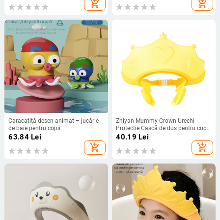
add_shopping_cart
add_shopping_cart
Caracatiță desen animat – jucărie
Zhiyan Mummy Crown Urechi
de baie pentru copii
Protecție Cască de duș pentru copii
Capac de șampon Capac de
63.84
Lei
40.19
Lei
șampon Capac de duș pentru
add_shopping_cart
add_shopping_cart
bebeluși Reglabil