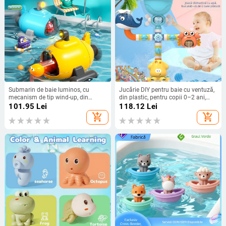
Submarin de baie luminos, cu
Jucărie DIY pentru baie cu ventuză,
mecanism de tip wind-up, din
din plastic, pentru copii 0–2 ani,
plastic, pentru sugari și copii până
Pulverizări rotative
101.95
Lei
118.12
Lei
la 2 ani
add_shopping_cart
add_shopping_cart