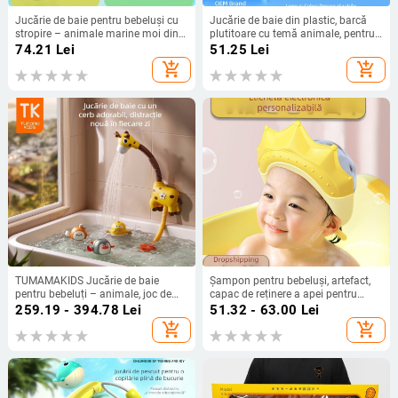
Jucărie de baie pentru bebeluși cu
Jucărie de baie din plastic, barcă
stropire – animale marine moi din
plutitoare cu temă animale, pentru
PVC, pentru sugari 0–2 ani, baie și
sugari și copii între 0–2 ani
74.21
Lei
51.25
Lei
interacțiune părinte-copil
add_shopping_cart
add_shopping_cart
TUMAMAKIDS Jucărie de baie
Șampon pentru bebeluși, artefact,
pentru bebeluți – animale, joc de
capac de reținere a apei pentru
apă și duș (0-2 ani)
copii, cască de duș pentru baie
259.19 - 394.78
Lei
51.32 - 63.00
Lei
pentru bebeluși, protecție
add_shopping_cart
add_shopping_cart
impermeabilă pentru urechi, capac
de apă pentru spălarea părului
pentru copii