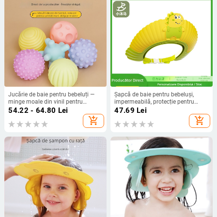
Jucărie de baie pentru bebeluți —
Șapcă de baie pentru bebeluși,
minge moale din vinil pentru
impermeabilă, protecție pentru
prindere, percepție tactilă, dezvoltă
urechi, reglabilă
54.22 - 64.80
Lei
47.69
Lei
vederea și auzul (Material: vinil;
add_shopping_cart
add_shopping_cart
Vârsta: 3–6 ani)