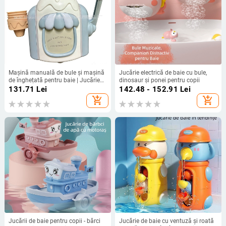
Mașină manuală de bule și mașină
Jucărie electrică de baie cu bule,
de înghețată pentru baie | Jucărie
dinosaur și ponei pentru copii
din plastic, pentru copii 3–6 ani,
131.71
Lei
142.48 - 152.91
Lei
Jucărie acvatică cu bule
add_shopping_cart
add_shopping_cart
Jucării de baie pentru copii - bărci
Jucărie de baie cu ventuză și roată