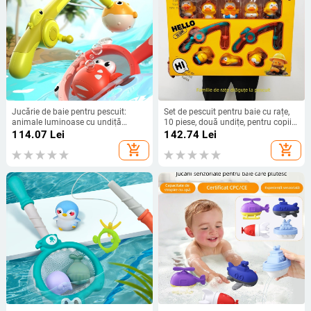
Jucărie de baie pentru pescuit:
Set de pescuit pentru baie cu rațe,
animale luminoase cu undiță
10 piese, două undițe, pentru copii
magnetică – plastic, pentru copii
3–6 ani, cutie cu fereastră
114.07
Lei
142.74
Lei
3–6 ani
add_shopping_cart
add_shopping_cart