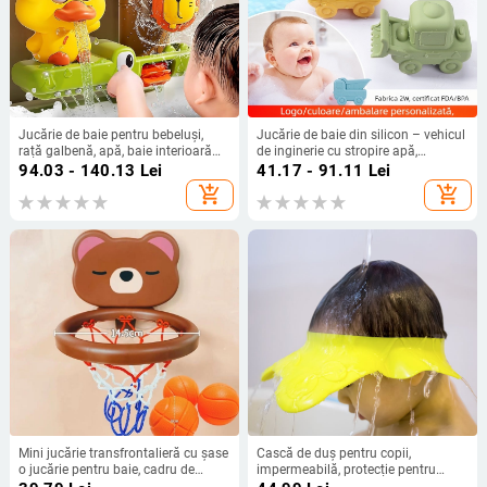
Jucărie de baie pentru bebeluși,
Jucărie de baie din silicon – vehicul
rață galbenă, apă, baie interioară
de inginerie cu stropire apă,
pentru bebeluși, duș pentru copii,
mașinuță plutitoare, activitate
94.03 - 140.13
Lei
41.17 - 91.11
Lei
spray de apă, băieți și fete, internet
interactivă pentru copii 0–2 ani
add_shopping_cart
add_shopping_cart
celebrant
Mini jucărie transfrontalieră cu șase
Cască de duș pentru copii,
o jucărie pentru baie, cadru de
impermeabilă, protecție pentru
baschet, produse pentru mame și
urechi, capac de șampon din silicon