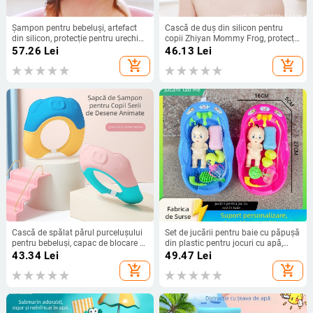
Șampon pentru bebeluși, artefact
Cască de duș din silicon pentru
din silicon, protecție pentru urechi
copii Zhiyan Mommy Frog, protecție
pentru copii, capac de duș reglabil
și îngrijire a urechilor, șampon
57.26
Lei
46.13
Lei
pentru bebeluși, capac impermeabil
pentru bebeluși, capac de șampon
add_shopping_cart
add_shopping_cart
pentru duș, capac de șampon
pentru copii
Cască de spălat părul purcelușului
Set de jucării pentru baie cu păpușă
pentru bebeluși, capac de blocare a
din plastic pentru jocuri cu apă,
apei, capac de spălare a părului,
destinat copiilor 3–6 ani, ambalaj
43.34
Lei
49.47
Lei
protecție pentru urechi, cască de
în plasă, ghid video disponibil
add_shopping_cart
add_shopping_cart
duș pentru bebeluși, en-gros