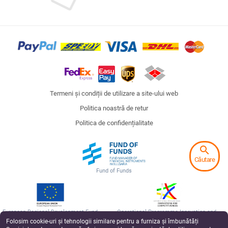
Termeni și condiții de utilizare a site-ului web
Politica noastră de retur
Politica de confidențialitate
search
Căutare
Fund of Funds
European Regional Development Fund
Operational Programme Innovation and
Competitiveness
Folosim cookie-uri și tehnologii similare pentru a furniza și îmbunătăți