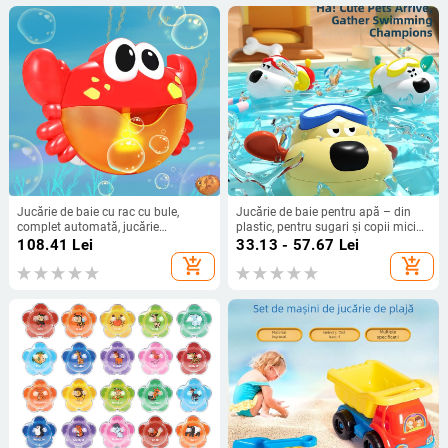
Jucărie de baie cu rac cu bule,
Jucărie de baie pentru apă – din
complet automată, jucărie
plastic, pentru sugari și copii mici
muzicală electrică pentru copii 3–6
(0–2 ani) – pentru piscină și baie –
108.41
Lei
33.13 - 57.67
Lei
ani, din plastic
3C certificat
add_shopping_cart
add_shopping_cart