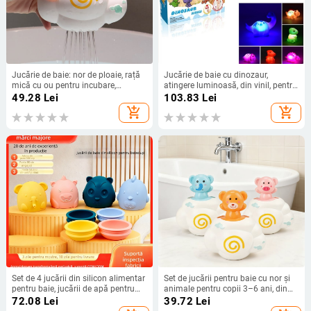
Jucărie de baie: nor de ploaie, rață
Jucărie de baie cu dinozaur,
mică cu ou pentru incubare,
atingere luminoasă, din vinil, pentru
stropitoare de apă — plastic, pentru
copii 3–6 ani
49.28
Lei
103.83
Lei
copii 3–6 ani
add_shopping_cart
add_shopping_cart
Set de 4 jucării din silicon alimentar
Set de jucării pentru baie cu nor și
pentru baie, jucării de apă pentru
animale pentru copii 3–6 ani, din
bebeluși – educativ
plastic, personalizare logo OEM,
72.08
Lei
39.72
Lei
certificat 3C