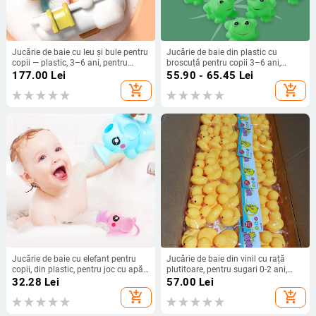
Jucărie de baie cu leu și bule pentru
Jucărie de baie din plastic cu
copii — plastic, 3–6 ani, pentru
broscuță pentru copii 3–6 ani,
băieți și fete, însoțitor educațional
jucărie de apăsare cu muzică,
177.00
Lei
55.90 - 65.45
Lei
pentru baie, Babi Valley
certificat 3C 2024012202607355
add_shopping_cart
add_shopping_cart
Jucărie de baie cu elefant pentru
Jucărie de baie din vinil cu rață
copii, din plastic, pentru joc cu apă,
plutitoare, pentru sugari 0-2 ani,
vârsta 3–6 ani, cu duș.
ambalaj OPP
32.28
Lei
57.00
Lei
add_shopping_cart
add_shopping_cart