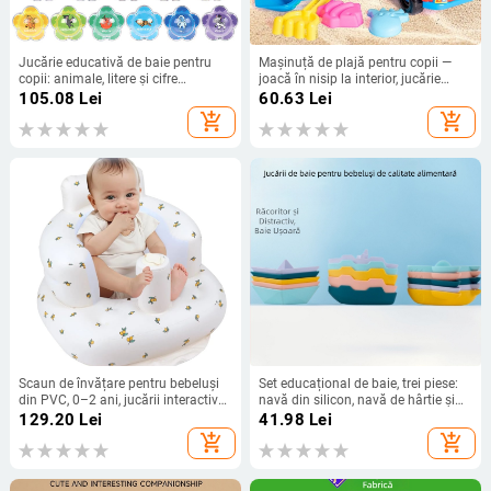
Jucărie educativă de baie pentru
Mașinuță de plajă pentru copii —
copii: animale, litere și cifre
joacă în nisip la interior, jucărie
plutitoare, joc cognitiv, plastic,
pentru nisip, roșu și galben
105.08
Lei
60.63
Lei
pentru copii 3-6 ani, logo OEM și
add_shopping_cart
add_shopping_cart
personalizare, ghid video inclus
Scaun de învățare pentru bebeluși
Set educațional de baie, trei piese:
din PVC, 0–2 ani, jucării interactive
navă din silicon, navă de hârtie și
și comunicare părinte-copil
rechin, jucării pentru apă
129.20
Lei
41.98
Lei
add_shopping_cart
add_shopping_cart