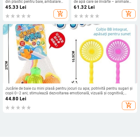
din plastic pentru baie, ambalare
de apă care se învârte – animale
într-o pungă PP, pentru 3-6 ani,
desen animate rață și elefant (din
45.33
Lei
61.32
Lei
categoria 3C: jucării din plastic sub
plastic, pentru copii 3–6 ani)
add_shopping_cart
add_shopping_cart
14 ani
Jucărie de baie cu mini plasă pentru jocuri cu apa; potrivită pentru sugari și
copii 0–2 ani; stimulează dezvoltarea emoțională, vizuală și cognitivă;
îmbunătățește coordonarea mână-ochi și legătura părinte-copil.
44.80
Lei
add_shopping_cart