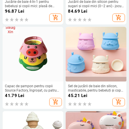
Jucărie de baie 4-în-1 pentru
Jucării de baie din silicon pentru
bebeluși și copii mici: plasă de
sugari și copii mici (0–2 ani) - jocuri
pescuit, joc de aruncare cu apă și
de apă, jucării de baie, jucării pentru
96.87
Lei
84.69
Lei
distracție cu apă în cadă (material:
plajă în aer liber
add_shopping_cart
add_shopping_cart
plastic; potrivit pentru bebeluși și
copii; vârstă: 0–2 ani)
Capac de șampon pentru copii
Set de jucării de baie din silicon,
Source Factory, îngroșat, cu patru
masticabile, pentru bebeluți și copii
capace de duș reglabile pentru
mici – jocuri cu apă pentru
41.79
Lei
45.21
Lei
bebeluși, articole pentru bebeluși
dezvoltarea coordonării mână-ochi
add_shopping_cart
add_shopping_cart