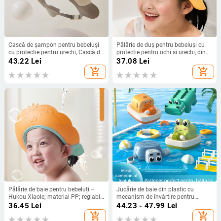
Cască de șampon pentru bebeluși
Pălărie de duș pentru bebeluși cu
cu protecție pentru urechi, Cască de
protecție pentru ochi și urechi, din
șampon pentru copii, Protecție
polipropilenă, reglabilă,
43.22
Lei
37.08
Lei
pentru ochi împotriva pătrunderii
impermeabilă
add_shopping_cart
add_shopping_cart
apei, Cască de baie pentru copii
Pălărie de baie pentru bebeluți –
Jucărie de baie din plastic cu
Hukou Xiaole; material PP; reglabil;
mecanism de învârtire pentru
origine Taizhou Huangyan
sugari 0–2 ani – animale
36.45
Lei
44.23 - 47.99
Lei
geometrice, etichetă privată
add_shopping_cart
add_shopping_cart
disponibilă