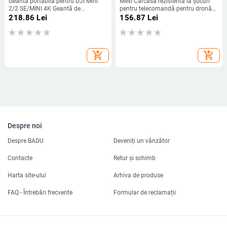
Geantă portabilă pentru DJI Mini
MINI Carcasă rezistentă la șocuri
2/2 SE/MINI 4K Geantă de
pentru telecomandă pentru dronă
depozitare pentru dronă Geanta de
DJI Avata / FPV 2 Protector anti-
218.86
Lei
156.87
Lei
mână în aer liber Cutie de transport
zgârieturi Geanta de mână Geanta
pentru DJI Mini 2 Accesorii pentru
de depozitare Husă de transport
drone
add_shopping_cart
add_shopping_cart
Despre noi
Despre BADU
Deveniți un vânzător
Contacte
Retur și schimb
Harta site-ului
Arhiva de produse
FAQ - Întrebări frecvente
Formular de reclamații