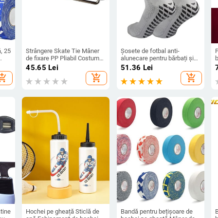
, 25
Strângere Skate Tie Mâner
Șosete de fotbal anti-
de fixare PP Pliabil Costum
alunecare pentru bărbați și
cu design ergonomic pentru
femei șosete atletice
r
45.65
Lei
51.36
Lei
patine artistice
respirabile cu prinderi pentru
hopping_cart
add_shopping_cart
add_shopping_cart
sala de sport de yoga fotbal
M
tine
Hochei pe gheață Sticlă de
Bandă pentru bețișoare de