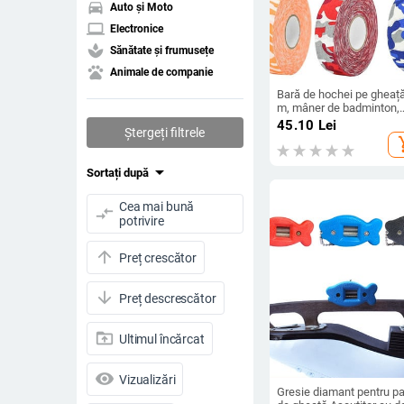
directions_car
Auto și Moto
laptop
Electronice
spa
Sănătate și frumusețe
pets
Animale de companie
Bară de hochei pe gheață
m, mâner de badminton,
mâner pentru bicicletă,
45.10
Lei
Ștergeți filtrele
pânză pentru ghidon,
add_s
accesorii anti-alunecare
pentru sport, bandă
arrow_drop_down
Sortați după
lipicioasă pentru echipă
Cea mai bună
compare_arrows
potrivire
arrow_upward
Preț crescător
arrow_downward
Preț descrescător
drive_folder_upload
Ultimul încărcat
visibility
Vizualizări
Gresie diamant pentru pa