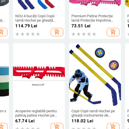
NOU 4 bucăți Copii Copii
Premium Patine Protecție
ață,
Iarnă Hochei pe gheață
lamă Protecție împotriva
g
ru
Instrumente de antrenament
gheții Accesorii pentru husa
114.79
Lei
73.51
Lei
,
ABS 2xSticks 2xBall Jucărie
mâneci
hopping_cart
add_shopping_cart
add_shopping_cart
ent
pentru sporturi de iarnă Se
potrivește pentru 3-12 ani
mm x
Acoperire reglabilă pentru
Copii Copii Iarnă Hochei pe
P
patinaj patine Hochei pe
gheață Instrumente de
gheață Apărătoare pentru
antrenament Plastic
67.74
Lei
118.02
Lei
ei
lame Huse de protecție
2xSticks 2xBall Jucărie
hopping_cart
add_shopping_cart
add_shopping_cart
pentru drumeții Costum
pentru sporturi de iarnă