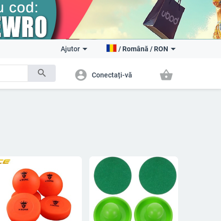
Ajutor
/
Română
/
RON
search
account_circle
shopping_basket
Conectați-vă