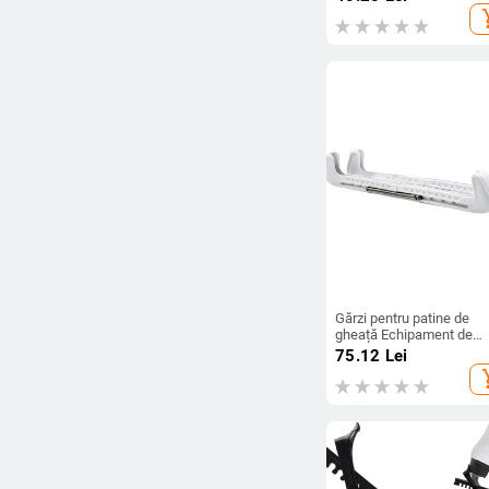
adulți
add_s
Gărzi pentru patine de
gheață Echipament de
protecție Huse pentru l
75.12
Lei
de patinaj pentru sport,
add_s
patinaj artistic, bărbați,
femei