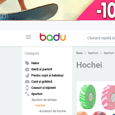
menu
Badu
Sporturi
Sporturi
Categorii
Hochei
local_offer
Haine
business_center
Genți și pantofi
child_friendly
Pentru copii și bebeluși
weekend
Casă și grădină
watch
Ceasuri și bijuterii
fitness_center
Sporturi
Sporturi de echipa
Hochei
Accesorii de hochei