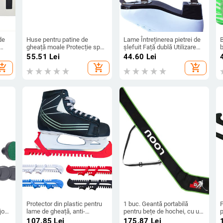
de
Huse pentru patine de
Lame Întreținerea pietrei de
gheață moale Protecție sport
șlefuit Față dublă Utilizare
în aer liber Femei Bărbați
ușoară Agățat gresie albă
p
55.51
Lei
44.60
Lei
,
Pantofi de hochei cu patine
Ascuțitor patine de gheață
d
hopping_cart
add_shopping_cart
add_shopping_cart
e cu
de protecție
Hochei Antiderapant Portabil
e
Protector din plastic pentru
1 buc. Geantă portabilă
P
joc
lame de gheață, anti-
pentru bețe de hochei, cu un
p
alunecare, universal, pentru
umăr, de înaltă calitate,
A
107.85
Lei
175.87
Lei