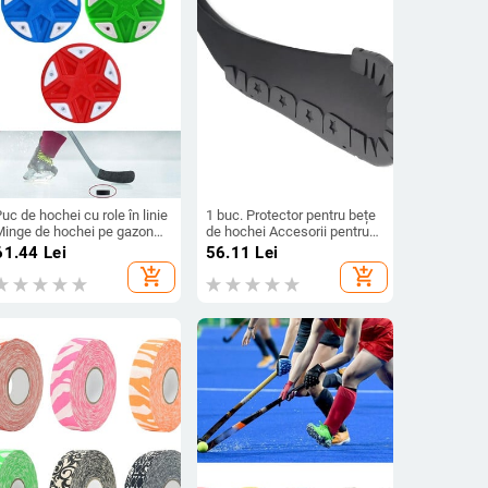
uc de hochei cu role în linie
1 buc. Protector pentru bețe
Minge de hochei pe gazon
de hochei Accesorii pentru
76 mm x 25 mm pentru
hochei pe gheață Material
61.44
Lei
56.11
Lei
ivertisment Sesiuni de
PP Bețe de hochei Exercițiu
add_shopping_cart
add_shopping_cart
ntrenament în interior
de antrenament
ucători de hochei începători