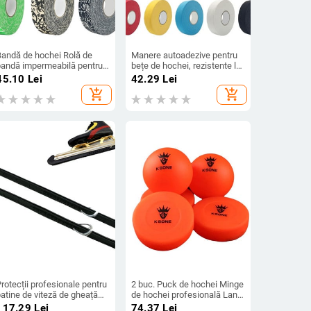
Bandă de hochei Rolă de
Manere autoadezive pentru
bandă impermeabilă pentru
bețe de hochei, rezistente la
rotecția mânerului cu lamei
uzură, bandă de prindere
45.10
Lei
42.29
Lei
e hochei cu role
pentru hochei, bandă de
add_shopping_cart
add_shopping_cart
hochei, bandă anti-alunecare
pentru hochei pe gheață
rotecții profesionale pentru
2 buc. Puck de hochei Minge
atine de viteză de gheață
de hochei profesională Land
coperi din nailon pentru
Street Roller Accesorii
117.29
Lei
74.37
Lei