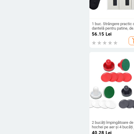
1 buc. Strângere practic 
dantelă pentru patine, de
înaltă calitate, PP, mâner,
56.15
Lei
ținere, design ergonomic
add_s
costum de hochei, patin
role, instrument de patin
2 bucăți împingătoare de
hochei pe aer și 4 bucăți 
de familie pentru copii și
40.28
Lei