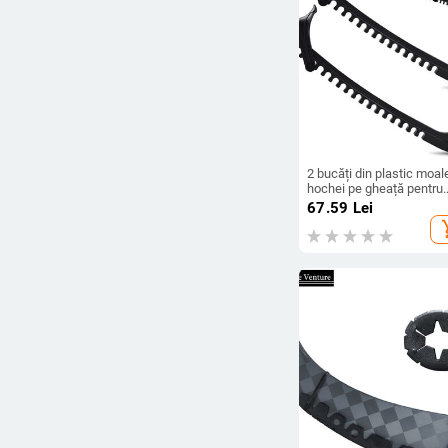
2 bucăți din plastic moal
hochei pe gheață pentru
patine cu lame de protec
67.59
Lei
pentru femei, bărbați, cop
add_s
cataramă reglabilă, acces
pentru patine