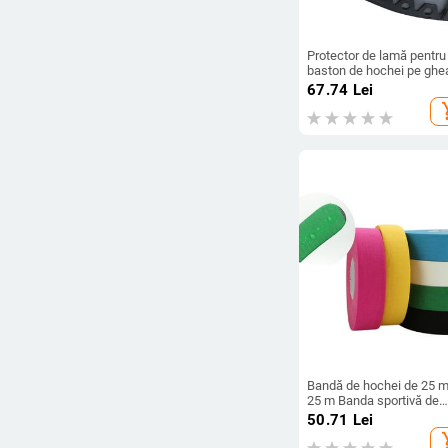
Protector de lamă pentru
baston de hochei pe ghe
accesorii ecologice pent
67.74
Lei
hochei, grosime de 7 mm
add_s
echipament de antrenam
de hochei cu rezistență
ridicată
Bandă de hochei de 25 
25 m Banda sportivă de
hochei cu prindere anti-
50.71
Lei
alunecare Bandă de hoch
add_s
din pânză de gheață anti-