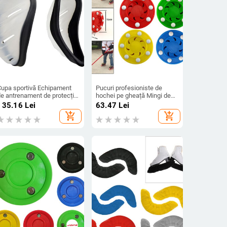
Cupa sportivă Echipament
Pucuri profesioniste de
de antrenament de protecție
hochei pe gheață Mingi de
Hochei pe gheață Box în
hochei cu role Articole
135.16
Lei
63.47
Lei
siguranță Sanda Taekwondo
clasice pentru sporturi de
add_shopping_cart
add_shopping_cart
Rugby Hochei Luptă Sporturi
iarnă
n aer liber