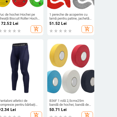
Puc de hochei Hochei pe
1 pereche de acoperire cu
heață Biscuit Roller Hochei
lamă pentru patine, jachetă,
pe gheață Puck de
apărătorie, adulți, copii,
172.52
Lei
51.52
Lei
antrenament Hochei Mingi
hochei artistic, patine pentru
add_shopping_cart
add_shopping_cart
de antrenament
patinaj pe gheață
Echipamente de pucuri de
antrenament de hochei
antaloni atletici de
B36F 1 rolă 2,5cmx25m
compresie pentru bărbați
bandă de hochei, bandă de
Performanță sportivă Active
prindere pentru hochei pe
92.34
Lei
50.71
Lei
Cool Fotbal Genunchiere cu
gheață sport Pânză anti-
add_shopping_cart
add_shopping_cart
numere Genunchiere de
alunecare