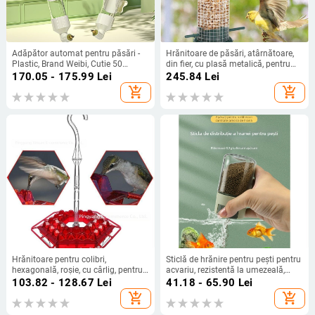
Adăpător automat pentru păsări -
Hrănitoare de păsări, atârnătoare,
Plastic, Brand Weibi, Cutie 50
din fier, cu plasă metalică, pentru
bucăți, Potrivit pentru acvariu
exterior, alimentare automată
170.05 - 175.99
Lei
245.84
Lei
add_shopping_cart
add_shopping_cart
Hrănitoare pentru colibri,
Sticlă de hrănire pentru pești pentru
hexagonală, roșie, cu cârlig, pentru
acvariu, rezistentă la umezeală,
grădină
dozator porționat și depozitare a
103.82 - 128.67
Lei
41.18 - 65.90
Lei
hranei, manual
add_shopping_cart
add_shopping_cart