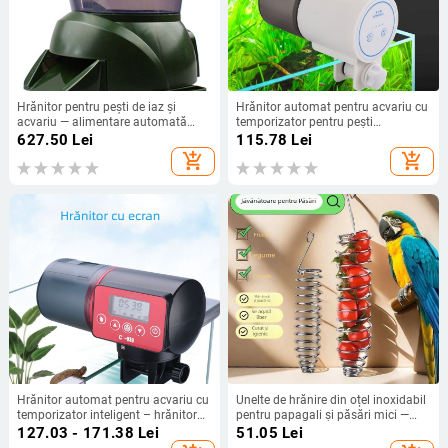
Hrănitor pentru pești de iaz și
Hrănitor automat pentru acvariu cu
acvariu — alimentare automată
temporizator pentru pești
temporizată, dozare, capacitate
ornamentali și țestoase
627.50
Lei
115.78
Lei
4,25 L, plastic, Xwpet
add_shopping_cart
add_shopping_cart
Hrănitor automat pentru acvariu cu
Unelte de hrănire din oțel inoxidabil
temporizator inteligent – hrănitor
pentru papagali și păsări mici —
cu capacitate mare pentru
furculițe pentru fructe, legume și
127.03 - 171.38
Lei
51.05
Lei
peștișorul de aur
mere, hrănitoare suspendate