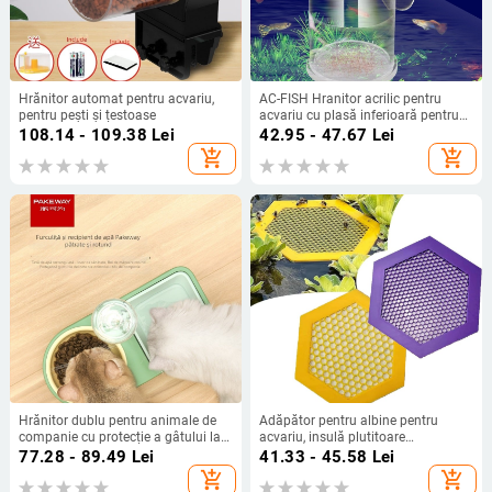
Hrănitor automat pentru acvariu,
AC-FISH Hranitor acrilic pentru
pentru pești și țestoase
acvariu cu plasă inferioară pentru
larve de brine shrimp – alimentare
108.14 - 109.38
Lei
42.95 - 47.67
Lei
automată
add_shopping_cart
add_shopping_cart
Hrănitor dublu pentru animale de
Adăpător pentru albine pentru
companie cu protecție a gâtului la
acvariu, insulă plutitoare
15°, construcție PP + oțel inoxidabil,
imprimată, din plastic, alimentare
77.28 - 89.49
Lei
41.33 - 45.58
Lei
set de alimentare automată, Parker
automată, Xinbao, origine Zhejiang
add_shopping_cart
add_shopping_cart