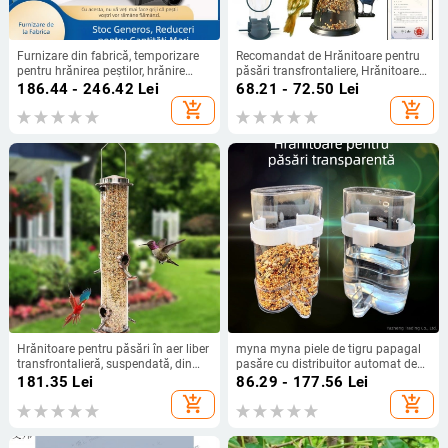
Furnizare din fabrică, temporizare
Recomandat de Hrănitoare pentru
pentru hrănirea peștilor, hrănire
păsări transfrontaliere, Hrănitoare
științifică cantitativă, alimentator
pentru colibri suspendată în aer
186.44 - 246.42
Lei
68.21 - 72.50
Lei
inteligent cu control al peștilor, en-
liber, Articole pentru animale de
add_shopping_cart
add_shopping_cart
gros
companie
Hrănitoare pentru păsări în aer liber
myna myna piele de tigru papagal
transfrontalieră, suspendată, din
pasăre cu distribuitor automat de
metal, pentru păsări, hrănitoare
apă hrănitor cu apă hrănitor pentru
181.35
Lei
86.29 - 177.56
Lei
suspendată pentru păsări în aer
păsări porumbei provizii pentru
add_shopping_cart
add_shopping_cart
liber
păsări transparente