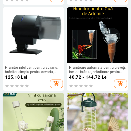
potabilă, mașină all-in-one
Hrănitor inteligent pentru acvariu,
Hrănitoare automată pentru creveți,
hrănitor simplu pentru acvariu,
inel de hrănire, hrănitoare pentru
hrănitor automat pentru pești
ouă decojite, hrănitoare automată
125.18
Lei
40.72 - 144.72
Lei
pentru pești mici, hrănire pentru
add_shopping_cart
add_shopping_cart
pești ornamentali