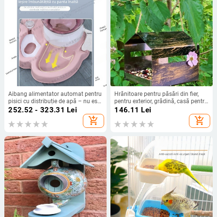
Aibang alimentator automat pentru
Hrănitoare pentru păsări din fier,
pisici cu distribuție de apă – nu este
pentru exterior, grădină, casă pentru
importat, compatibil cu acvarii
păsări din metal
252.52 - 323.31
Lei
146.11
Lei
add_shopping_cart
add_shopping_cart