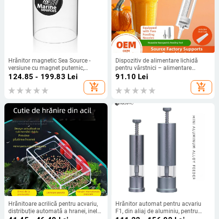
Hrănitor magnetic Sea Source -
Dispozitiv de alimentare lichidă
versiune cu magnet puternic,
pentru vârstnici – alimentare
construcție din acrilic, inel de
nazală, capacitate mare, reutilizabil,
124.85 - 199.83
Lei
91.10
Lei
hrănire plutitor pentru acvariu
dozator de medicamente, material
add_shopping_cart
add_shopping_cart
PC alimentar
Hrănitoare acrilică pentru acvariu,
Hrănitor automat pentru acvariu
distribuție automată a hranei, inel
F1, din aliaj de aluminiu, pentru
de alimentare cu punct fix pentru
hrană granulară până la 1,5 mm,