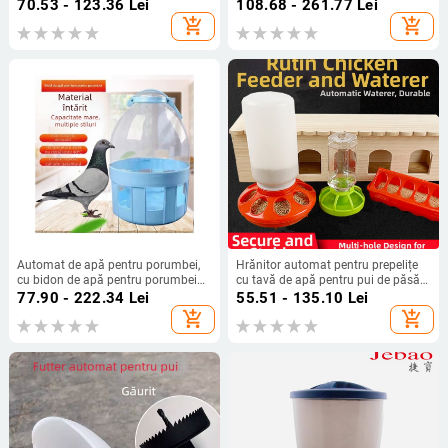
păsărilor (pui, rață, gâscă) și
gâște, prepelițe și porumbei
70.53 - 123.36
Lei
108.68 - 261.77
Lei
porcilor, cu zdrobire legume
add_shopping_cart
add_shopping_cart
Automat de apă pentru porumbei,
Hrănitor automat pentru prepelițe
cu bidon de apă pentru porumbei
cu tavă de apă pentru pui de păsări
de curse, recipient de apă
(Material: Alte; Origine: Alte; Import:
77.90 - 222.34
Lei
55.51 - 135.10
Lei
îmbunătățit
Nu; Marcă: Alte; Compatibil cu
add_shopping_cart
add_shopping_cart
acvariu)