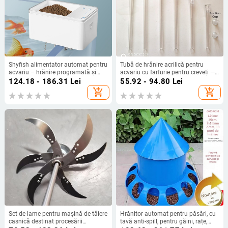
Shyfish alimentator automat pentru
Tubă de hrănire acrilică pentru
acvariu – hrănire programată și
acvariu cu farfurie pentru creveți —
cantitativă, corp din plastic, set
set de 150 bucăți, Shengke Analysis
124.18 - 186.31
Lei
55.92 - 94.80
Lei
complet inclus
add_shopping_cart
add_shopping_cart
Set de lame pentru mașină de tăiere
Hrănitor automat pentru păsări, cu
casnică destinat procesării
tavă anti-spill, pentru găini, rațe,