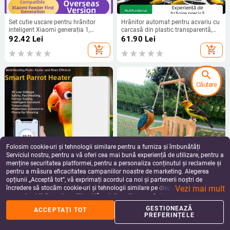
Set cutie uscare pentru hrănitor
Hrănitor automat pentru acvariu cu
inteligent Xiaomi generația 1,
carcasă din plastic transparentă,
plastic, 24 bucăți, pentru acvariu
inel de hrănire și design de
92.42
Lei
61.90
Lei
scufundare
add_shopping_cart
add_shopping_cart
search
Căutare
Folosim cookie-uri și tehnologii similare pentru a furniza și îmbunătăți
Serviciul nostru, pentru a vă oferi cea mai bună experiență de utilizare, pentru a
menține securitatea platformei, pentru a personaliza conținutul și reclamele și
pentru a măsura eficacitatea campaniilor noastre de marketing. Alegerea
Încălzitor inteligent pentru papagali
Hranitor din lemn pentru păsări, cu
opțiunii „Acceptă tot”, vă exprimați acordul ca noi și partenerii noștri de
cu control automat al temperaturii
suspendare automată, pentru
Vezi mai mult
și temporizator — carcasă din
balcon sau grădină
încredere să stocăm cookie-uri și tehnologii similare pe dispozitivul dvs. în
179.42
Lei
195.38
Lei
plastic, nu este importat, set
scopuri publicitare și analitice. Vă puteți gestiona preferințele în orice moment
add_shopping_cart
add_shopping_cart
complet de alimentare automată,
făcând clic pe „Gestionează preferințele”. Pentru mai multe informații, vă
GESTIONEAZĂ
ACCEPTAȚI TOT
brand Peaceful treasure, compatibil
rugăm să consultați
Politica noastră de confidențialitate
.
PREFERINȚELE
cu acvariu