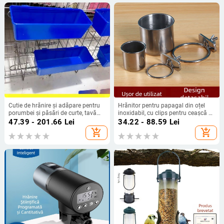
Cutie de hrănire și adăpare pentru
Hrănitor pentru papagal din oțel
porumbei și păsări de curte, tavă
inoxidabil, cu clips pentru ceașcă și
agățată pentru acvariu
suport pentru pahare, canal de
47.39 - 201.66
Lei
34.22 - 88.59
Lei
alimentare
add_shopping_cart
add_shopping_cart