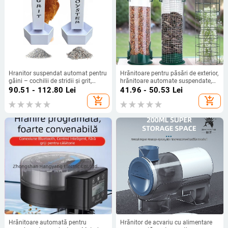
Hranitor suspendat automat pentru
Hrănitoare pentru păsări de exterior,
găini – cochilii de stridii și grit,
hrănitoare automate suspendate,
Material: plastic, WSQ-001, 40
hrănitoare metalice pentru păsări,
90.51 - 112.80
Lei
41.96 - 50.53
Lei
buc./cutie
en gros
add_shopping_cart
add_shopping_cart
Hrănitoare automată pentru
Hrănitor de acvariu cu alimentare