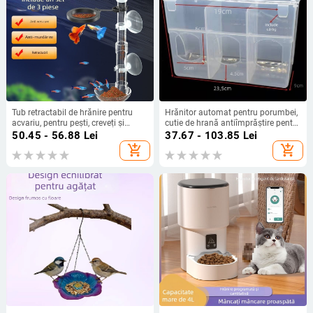
Tub retractabil de hrănire pentru
Hrănitor automat pentru porumbei,
acvariu, pentru pești, creveți și
cutie de hrană antiîmprăștire pentru
țestoase — hrănire manuală, brand
porumbei de curse
50.45 - 56.88
Lei
37.67 - 103.85
Lei
Water Island Chronicle, cutie cu 10
add_shopping_cart
add_shopping_cart
buc.