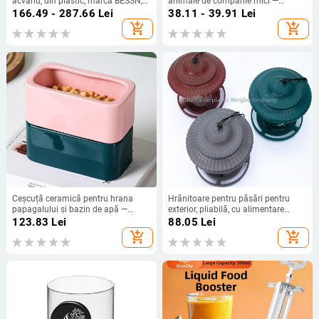
acvariu, din plastic, marcă BESSN,
animale de companie mici —
set complet, potrivit pentru acvariu
Hangge, neimportată, potrivită
166.49 - 287.66
Lei
38.11 - 39.91
Lei
pentru acvarii
add_shopping_cart
add_shopping_cart
Ceșcuță ceramică pentru hrana
Hrănitoare pentru păsări pentru
papagalului și bazin de apă —
exterior, pliabilă, cu alimentare
Origine: Chaozhou, Guangdong;
automată (Material: PP+PS; Marca:
123.83
Lei
88.05
Lei
Fără import; Alimentare manuală
Xin shang plastic; Potrivit pentru:
add_shopping_cart
add_shopping_cart
Acvariu)