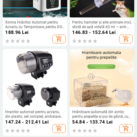
Xinma Hrănitor Automat pentru
Pentru hamster și alte animale mici,
Acvariu cu Temporizare, pentru KOI,
sticlă de apă vidată 60 ml — anti-
Pești Aurii și Țestoase
scurgere, distribuție automată a
188.96
Lei
146.83 - 152.64
Lei
apei
add_shopping_cart
add_shopping_cart
Hranitor automat pentru acvariu,
Hrănitoare automată din acrilic
din plastic, set complet, ambalare
pentru prepelițe și pui de găină, cu
24 de bucăți, pentru peștișorul auriu
cutie de hrană, tavă de hrană, bol și
147.24 - 212.41
Lei
54.84 - 133.74
Lei
AF2009D/2005D/2003
dozator de apă
add_shopping_cart
add_shopping_cart