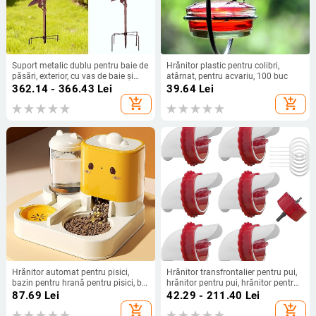
Suport metalic dublu pentru baie de
Hrănitor plastic pentru colibri,
păsări, exterior, cu vas de baie și
atârnat, pentru acvariu, 100 buc
hrănitoare pentru grădină
362.14 - 366.43
Lei
39.64
Lei
add_shopping_cart
add_shopping_cart
Hrănitor automat pentru pisici,
Hrănitor transfrontalier pentru pui,
bazin pentru hrană pentru pisici, bol
hrănitor pentru pui, hrănitor pentru
cu orez, bol pentru hrană pentru
păsări de curte, găleată, hrănitor
87.69
Lei
42.29 - 211.40
Lei
câini, bol dublu cu apă potabilă,
automat pentru gravitație DIY
add_shopping_cart
add_shopping_cart
hrănire pentru pisici, artefacte, apă