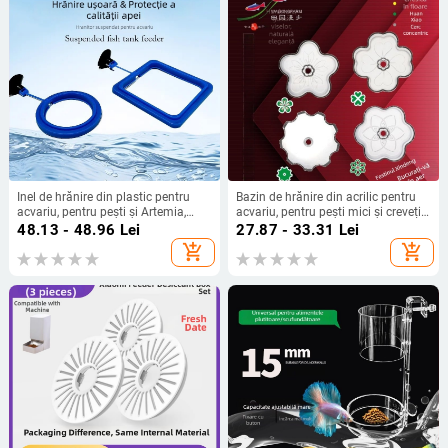
Inel de hrănire din plastic pentru
Bazin de hrănire din acrilic pentru
acvariu, pentru pești și Artemia,
acvariu, pentru pești mici și creveți
previne dispersia hranei
cristal (bazin cu tub de hrănire) -
48.13 - 48.96
Lei
27.87 - 33.31
Lei
hrănire manuală; origine Taizhou,
add_shopping_cart
add_shopping_cart
China