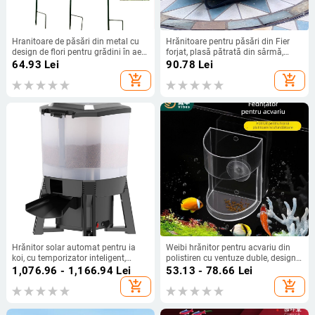
Hranitoare de păsări din metal cu
Hrănitoare pentru păsări din Fier
design de flori pentru grădini în aer
forjat, plasă pătrată din sârmă,
liber, pachet de 2, compatibil cu
alimentare manuală, pentru
64.93
Lei
90.78
Lei
acvarii
grădină în aer liber și acvariu
add_shopping_cart
add_shopping_cart
Hrănitor solar automat pentru ia
Weibi hrănitor pentru acvariu din
koi, cu temporizator inteligent,
polistiren cu ventuze duble, design
pentru interior și exterior, hranire pe
semicircular, alimentare automată
1,076.96 - 1,166.94
Lei
53.13 - 78.66
Lei
suprafață mare.
(Model S076002)
add_shopping_cart
add_shopping_cart