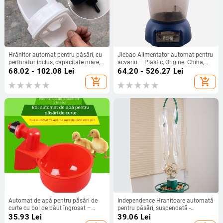
Hrănitor automat pentru păsări, cu
Jiebao Alimentator automat pentru
perforator inclus, capacitate mare,
acvariu – Plastic, Origine: China,
model 006, din plastic
Ambalare 3 kg
68.02 - 102.08
Lei
64.20 - 526.27
Lei
add_shopping_cart
add_shopping_cart
Automat de apă pentru păsări de
Independence Hranitoare automată
curte cu bol de băut îngroșat –
pentru păsări, suspendată -
găini, rațe, gâște, pui, porumbei și
polipropilenă, pentru acvariu, set
35.93
Lei
39.06
Lei