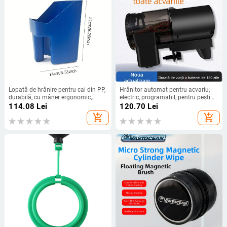
Lopată de hrănire pentru cai din PP,
Hrănitor automat pentru acvariu,
durabilă, cu mâner ergonomic,
electric, programabil, pentru pești
alimentare manuală
decorativi și țestoase, kit complet
114.08
Lei
120.70
Lei
add_shopping_cart
add_shopping_cart