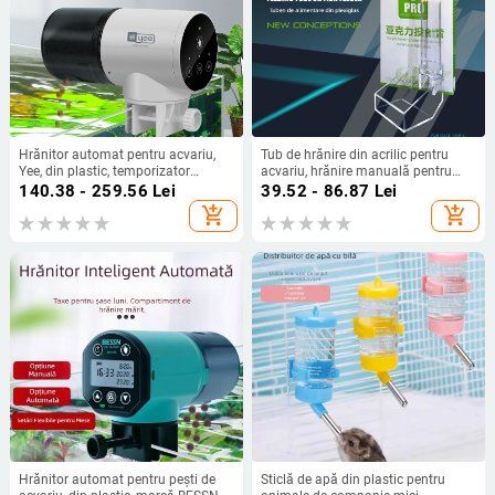
Hrănitor automat pentru acvariu,
Tub de hrănire din acrilic pentru
Yee, din plastic, temporizator
acvariu, hrănire manuală pentru
inteligent
pești și creveți, pachet de 192
140.38 - 259.56
Lei
39.52 - 86.87
Lei
add_shopping_cart
add_shopping_cart
Hrănitor automat pentru pești de
Sticlă de apă din plastic pentru