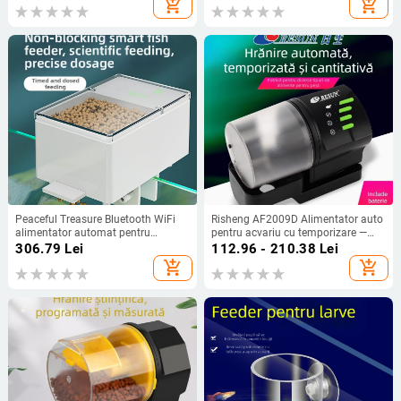
add_shopping_cart
add_shopping_cart
Peaceful Treasure Bluetooth WiFi
Risheng AF2009D Alimentator auto
alimentator automat pentru
pentru acvariu cu temporizare —
acvariu, 4 porturi de hrănire,
Plastic, pachet 24, pentru pești
306.79
Lei
112.96 - 210.38
Lei
interfață USB, control de la distanță
ornamentali
add_shopping_cart
add_shopping_cart