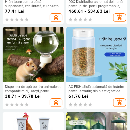
Hrănitoare pentru păsări
D0X Distribuitor automat de hrană
suspendată, echilibrată, cu dozator
pentru pisici, porții programabile,
pentru apă și hrană — design în stil
Wi‑Fi inteligent, control de la
77.41
Lei
460.61 - 534.63
Lei
flori, din metal, decor pentru balcon
distanță prin telefon
add_shopping_cart
add_shopping_cart
și grădină
Dispenser de apă pentru animale de
AC-FISH sticlă automată de hrănire
companie mici, Haoyi, pentru
pentru acvariu; din plastic; set de
acvariu (Brand: Haoyi; Import: Nu;
100 buc.; potrivită pentru acvariu
38.71 - 39.78
Lei
61.76
Lei
Fără hrănire automată)
add_shopping_cart
add_shopping_cart