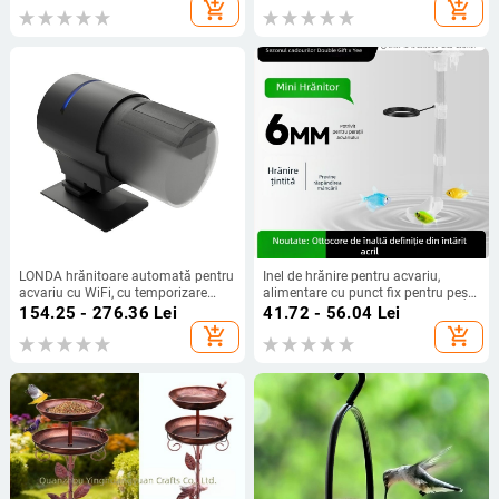
fazani
complet de alimentare automată,
add_shopping_cart
add_shopping_cart
200 buc./cutie
LONDA hrănitoare automată pentru
Inel de hrănire pentru acvariu,
acvariu cu WiFi, cu temporizare
alimentare cu punct fix pentru pești
inteligentă – potrivită pentru koi și
și creveți, acrilic, brand Yee
154.25 - 276.36
Lei
41.72 - 56.04
Lei
pești ornamentali
add_shopping_cart
add_shopping_cart