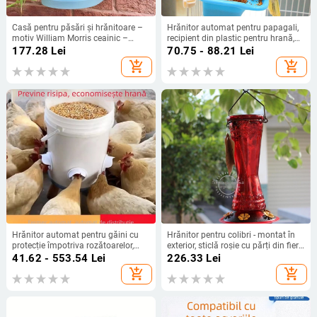
Casă pentru păsări și hrănitoare –
Hrănitor automat pentru papagali,
motiv William Morris ceainic –
recipient din plastic pentru hrană,
Rășină, origine Zhejiang, set de 18
set 50 buc., marca Weibi,
177.28
Lei
70.75 - 88.21
Lei
bucăți, pentru păsări de costum
compatibil cu acvariu, cupă de
add_shopping_cart
add_shopping_cart
hrănire anti-vărsare
Hrănitor automat pentru găini cu
Hrănitor pentru colibri - montat în
protecție împotriva rozătoarelor,
exterior, sticlă roșie cu părți din fier,
construcție din plastic, set complet
alimentare automată; materiale:
41.62 - 553.54
Lei
226.33
Lei
de alimentare automată, potrivit
sticlă, plastic, fier; origine:
add_shopping_cart
add_shopping_cart
pentru acvariu
Quanzhou