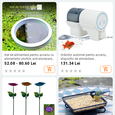
Inel de alimentare pentru acvariu cu
Hrănitor automat pentru acvariu,
alimentator plutitor, anti-alunecare
dispozitiv de alimentare
(Material: Altul; Brand: Sheng
programată pentru pești și
52.08 - 80.60
Lei
131.34
Lei
bangrong; Potrivit pentru: Acvarii;
țestoase, din plastic
add_shopping_cart
add_shopping_cart
Import: Nu; Ambalaj: Altul)