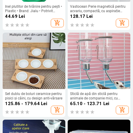
Inel plutitor de hrănire pentru pești •
Vastocean Perie magnetică pentru
Plastic • Brand: Jialu • Potrivit
acvariu, compactă, cu aspirație
pentru acvariu
puternică, pentru curățarea pereților
44.69
Lei
128.17
Lei
din sticlă ai acvariului
add_shopping_cart
add_shopping_cart
Set dublu de boluri ceramice pentru
Sticlă de apă din sticlă pentru
pisici și câini, cu design anti-vărsare
animale de companie mici, cu
supapă cu bilă – potrivită pentru
125.86 - 179.64
Lei
65.10 - 123.71
Lei
hamsteri și alte animale mici
add_shopping_cart
add_shopping_cart