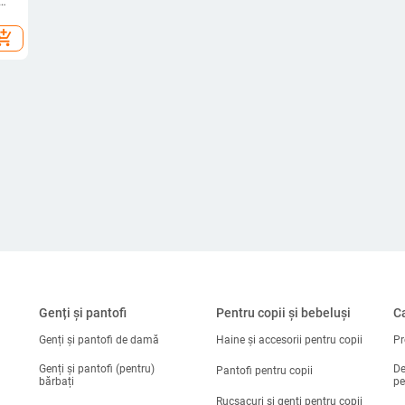
 de
hopping_cart
Genți și pantofi
Pentru copii și bebeluși
Ca
Genți și pantofi de damă
Haine și accesorii pentru copii
Pr
Genți și pantofi (pentru)
De
Pantofi pentru copii
bărbați
pe
Rucsacuri și genți pentru copii