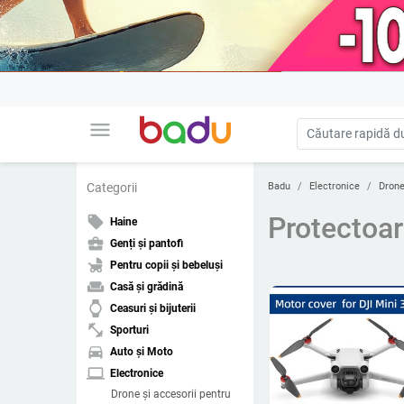
menu
Badu
Electronice
Drone
Categorii
Protectoar
local_offer
Haine
business_center
Genți și pantofi
child_friendly
Pentru copii și bebeluși
weekend
Casă și grădină
watch
Ceasuri și bijuterii
fitness_center
Sporturi
directions_car
Auto și Moto
laptop
Electronice
Drone și accesorii pentru