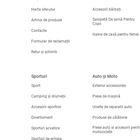
Preț
Harta site-ului
Accesorii bărbați
-
Salopetă De Iarnă Pentru
Arhiva de produse
Copii
Ștergeți filtrele
Contacte
Haine de casă pentru femei
Formular de reclamații
Retur și schimb
Sporturi
Auto și Moto
Sport
Exterior accessories
Camping și drumeții
Piese de mașină
Accesorii sportive
Unelte de reparatii auto
Divertisment
Produse de călătorie
Piese auto si accesorii pent
Sporturi acvatice
motociclete
Sporturi de echipa