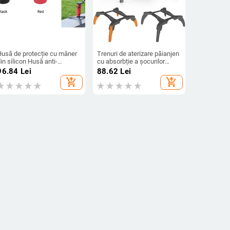
Husă de protecție cu mâner
Trenuri de aterizare păianjen
in silicon Husă anti-
cu absorbție a șocurilor
zgârieturi pentru DJI Osmo
pentru DJI Mavic Mini 2 / SE
96.84
Lei
88.62
Lei
obile 6 Accesorii pentru
/ MINI 1 Suport suport de
add_shopping_cart
add_shopping_cart
ardan rezistent la zgârieturi
protecție pentru picioare de
extensie pliabile pentru
dronă