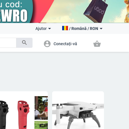
Ajutor
/
Română
/
RON
search
account_circle
shopping_basket
Conectați-vă