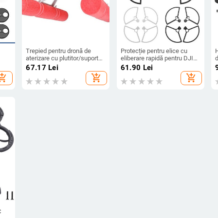
Trepied pentru dronă de
Protecție pentru elice cu
aterizare cu plutitor/suport
eliberare rapidă pentru DJI
d
re
de flotabilitate accesorii
Mini 2/Mini SE Inel de
67.17
Lei
61.90
Lei
a
picior tren de aterizare
protecție anti-coliziune
M
hopping_cart
add_shopping_cart
add_shopping_cart
ie
pentru DJI Mini/Mini 2 SE
Protecție pentru elice
c
Accesoriu portabil
C