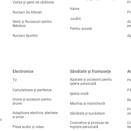
Valize și genți de călătorie
Pr
Haine
Rucsaci De Afaceri
Pr
Jucării
Genți și Rucsacuri pentru
Ac
Bebeluși
pe
Pentru școală
Rucsaci Sportivi
Ap
Electronice
Sănătate și frumusețe
A
Aparate și accesorii pentru
TV
Pe
igiena personală
Calculatoare și periferice
Pă
Igiena orală
Drone și accesorii pentru
Ro
drone
Machiaj și manichiură
Pr
Adaptoare electrice, ștechere
Sănătate și bunăstare
am
și prize
ru
Cosmetice și produse de
Co
Piese audio și video
îngrijire personală
fe