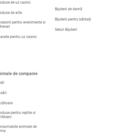
oduse de uz casnic
Bijuterii de damă
oduse de arta
Bijuterii pentru bărbați
cesorii pentru evenimente si
treceri
Seturi Bijuterii
arate pentru uz casnic
nimale de companie
ști
sări
zătoare
oduse pentru reptile si
fibieni
nsumabile animale de
rma