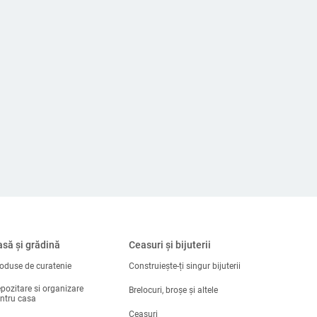
să și grădină
Ceasuri și bijuterii
oduse de curatenie
Construiește-ți singur bijuterii
pozitare si organizare
Brelocuri, broșe și altele
ntru casa
Ceasuri