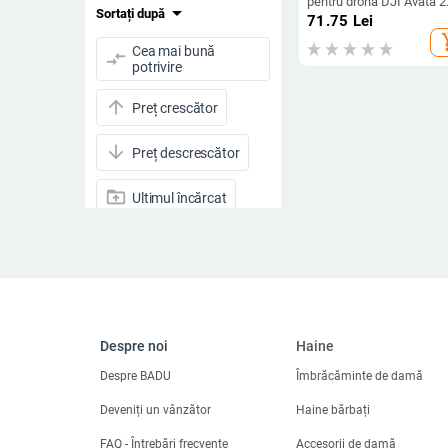
pentru dronă DJI Avata 2
arrow_drop_down
Sortați după
Protector de elice ușoară
71.75
Lei
Accesorii pentru carcasă
add_s
protecție pentru bara de
Cea mai bună
compare_arrows
protecție anti-coliziune
potrivire
arrow_upward
Preț crescător
arrow_downward
Preț descrescător
drive_folder_upload
Ultimul încărcat
visibility
Vizualizări
star_half
Evaluare
arrow_drop_down
Reduceri
Despre noi
Haine
Reduceri
Despre BADU
Îmbrăcăminte de damă
Deveniți un vânzător
Toate produsele
Haine bărbați
FAQ - Întrebări frecvente
Accesorii de damă