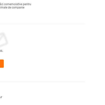
ăci comemorative pentru
imale de companie
us.
ur