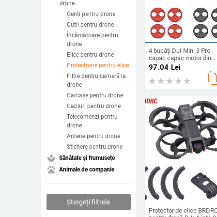
drone
Genți pentru drone
Cutii pentru drone
Încărcătoare pentru
drone
4 bucăți DJI Mini 3 Pro
Elice pentru drone
capac capac motor din
aluminiu dronă protectoa
Protectoare pentru elice
97.04
Lei
pentru motor rezistentă l
add_s
Filtre pentru cameră la
praf accesoriu de protecț
drone
pentru DJI Mini 3 Pro
Carcase pentru drone
Cabluri pentru drone
Telecomenzi pentru
drone
Antene pentru drone
Stichere pentru drone
spa
Sănătate și frumusețe
pets
Animale de companie
Ștergeți filtrele
Protector de elice BRDR