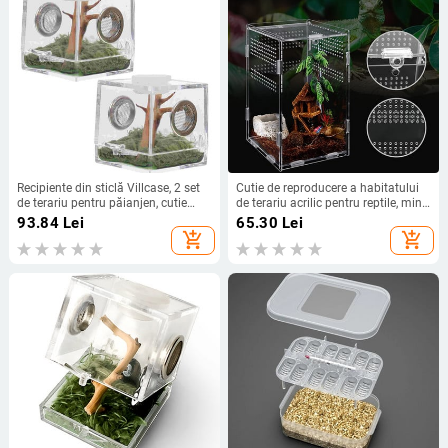
Recipiente din sticlă Villcase, 2 set
Cutie de reproducere a habitatului
de terariu pentru păianjen, cutie
de terariu acrilic pentru reptile, mini
acrilice de reproducere a reptilelor,
cușcă transparentă pentru reptile
93.84
Lei
65.30
Lei
clește pentru picurare.
cu capac, incintă nano arboreală
add_shopping_cart
add_shopping_cart
pentru tarantule