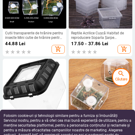
Cutii transparente de hrănire pentru
Reptile Acrilice Cușcă Habitat de
insecte Mini cutie de hrănire pentru
reproducere Soparla Șarpe
insecte Carcasă acrilică pentru
Amfibieni Broasca Păianjen Cutie
44.88
Lei
17.50 - 37.86
Lei
habitatul reptilelor pentru păianjen
Transparentă Insecte Terarium
add_shopping_cart
add_shopping_cart
șopârlă Geckos
respirabil
search
Căutare
Folosim cookie-uri și tehnologii similare pentru a furniza și îmbunătăți
Serviciul nostru, pentru a vă oferi cea mai bună experiență de utilizare, pentru a
Cutie de reproducere a animalelor
Cutie de reproducere a insectelor
mici pentru animale de companie
mici din plastic Cușcă transparentă
menține securitatea platformei, pentru a personaliza conținutul și reclamele și
Aprovizionare cu rezervor de
de hrănire pentru păianjen săritor
pentru a măsura eficacitatea campaniilor noastre de marketing. Alegerea
112.79
Lei
26.15 - 40.63
Lei
broasca țestoasă Container din
pentru păianjen lăcustă greier