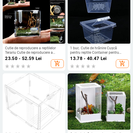
Cutie de reproducere a reptilelor
1 buc. Cutie de hrănire Cușcă
Terariu Cutie de reproducere a
pentru reptile Container pentru
reptilelor din plastic Cușcă de
incubație Rezervor de creștere
23.50 - 52.59
Lei
13.78 - 40.47
Lei
terariu Cușă de vizualizare a
pentru șopârle terariu, broasca
add_shopping_cart
add_shopping_cart
insectelor pentru păianjen greier
țestoasă, păianjen, gândac, casă de
melc gândac
insecte