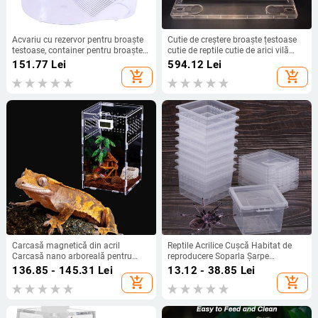
Acvariu cu rezervor pentru broaște
Cutie de creștere broaște țestoase
testoase, container pentru broaște
cutie de reptile cutie de arici vilă
țestoase Rezervor pentru broaște
cușcă de creștere pentru hamsteri
151.77
Lei
594.12
Lei
țestoase cu platformă de uscare
cutie de creștere pliabilă accesorii
add_shopping_cart
add_shopping_cart
Terarium pentru reptile Rezervor mic
pentru acvariu
pentru broaște țestoase cu capac și
mâner
Carcasă magnetică din acril
Reptile Acrilice Cușcă Habitat de
Carcasă nano arboreală pentru
reproducere Soparla Șarpe
tarantule, habitat pentru reptile,
Amfibieni Broasca Păianjen Cutie
136.85 - 145.31
Lei
13.12 - 38.85
Lei
terariu, cutie de reproducere pentru
Transparentă Insecte Terarium
add_shopping_cart
add_shopping_cart
izopode de păianjen scorpion
respirabil