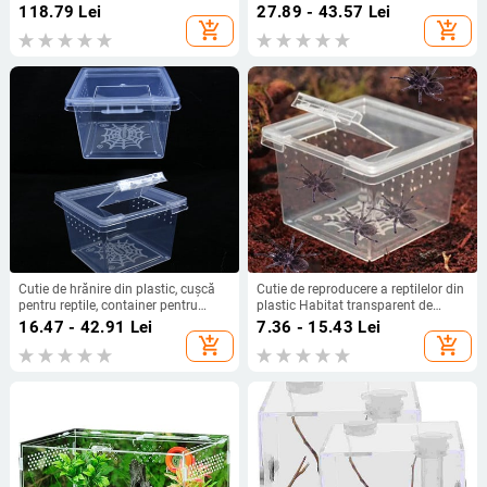
reproducție acrilic pentru reptile
reproducere a reptilelor Accesorii
118.79
Lei
27.89 - 43.57
Lei
Tarantula Scorpion Sling Izopode
pentru terariu Cutie pentru insecte
add_shopping_cart
add_shopping_cart
Nevertebrate
pentru tarantula de melci de greier
de păianjen
Cutie de hrănire din plastic, cușcă
Cutie de reproducere a reptilelor din
pentru reptile, container pentru
plastic Habitat transparent de
incubație, cutie pentru creșterea
terariu pentru reptile pentru furnici
16.47 - 42.91
Lei
7.36 - 15.43
Lei
insectelor, cutie transparentă pentru
păianjen scorpion, cutie de hrănire
add_shopping_cart
add_shopping_cart
reproducere, păianjen gândac, casă
pentru reproducerea șopârlelor
pentru insecte