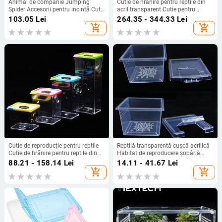
Animal de companie Jumping
Cutie de hrănire pentru reptile din
Spider Accesorii pentru incintă Cutii
acril transparent Cutie pentru
acrilice transparente pentru
insecte Cutie de reproducere a
103.05
Lei
264.35 - 344.33
Lei
păianjeni
mantitelor de casă cușă pentru
add_shopping_cart
add_shopping_cart
insecte pentru reptile
Cutie de reproducție pentru reptile
Reptilă transparentă cușcă acrilică
Cutie de hrănire pentru reptile din
Habitat de reproducere șopârlă
acril transparent Cutie pentru
șarpe amfibiu broaște cutie
88.21 - 158.14
Lei
14.11 - 41.67
Lei
insecte Cutie de reproducție pentru
păianjen transparentă terariu
add_shopping_cart
add_shopping_cart
mantis Cușcă pentru insecte pentru
respirabil pentru insecte
reptile Terariu