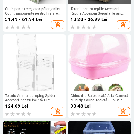
Cutie pentru creșterea păianjenilor
Terariu pentru reptile Accesorii
Cutii transparente pentru hrănire
Reptile Accesorii Soparla Terarii
pentru insecte Cutie acrilice pentru
Boluri Tava incubator oua
31.49 - 61.94
Lei
13.28 - 36.99
Lei
reptile Container pentru reproducere
Termometru Incubatie DIY
add_shopping_cart
add_shopping_cart
cu orificiu de ventilație din metal
Terariu Animal Jumping Spider
Chinchilla Baie uscată Arici Cameră
Accesorii pentru incintă Cutii
cu nisip Sauna Toaletă Duș Baie
acrilice pentru păstrarea animalelor
pentru animale mici Degus Veveriță
124.09
Lei
93.48
Lei
de companie
Baie cu praf Baie pentru animale de
add_shopping_cart
add_shopping_cart
companie