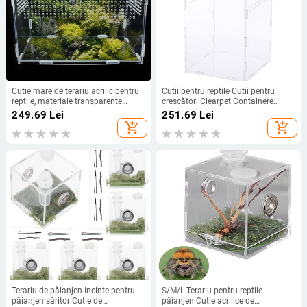
Cutie mare de terariu acrilic pentru
Cutii pentru reptile Cutii pentru
reptile, materiale transparente
crescători Clearpet Containere
durabile pentru animale de
Crescători de șopârle
249.69
Lei
251.69
Lei
companie pentru animale cu sânge
Habitatincubatoare transparente
add_shopping_cart
add_shopping_cart
rece, reptile, animale de companie,
Suporturi de depozitare pentru
insecte, bun venit acasă
păianjen
Terariu de păianjen Incinte pentru
S/M/L Terariu pentru reptile
păianjen săritor Cutie de
păianjen Cutie acrilice de