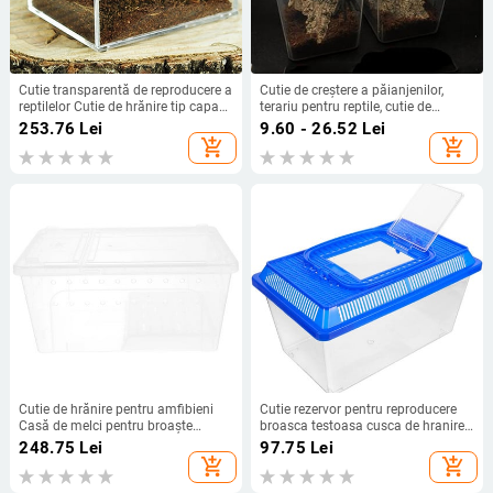
Cutie transparentă de reproducere a
Cutie de creștere a păianjenilor,
reptilelor Cutie de hrănire tip capac
terariu pentru reptile, cutie de
glisant acrilic
creștere a animalelor cu sânge rece,
253.76
Lei
9.60 - 26.52
Lei
cutie de copt pentru șopârle din
add_shopping_cart
add_shopping_cart
acril, incubator transparent pentru
scorpion
Cutie de hrănire pentru amfibieni
Cutie rezervor pentru reproducere
Casă de melci pentru broaște
broasca testoasa cusca de hranire
țestoase de apă Carcasă din acril
transport din plastic habitat
248.75
Lei
97.75
Lei
Terasă Terarium Reptile
soparla gecko broasca testoasa
add_shopping_cart
add_shopping_cart
terariu capac acvariu container
animal de companie