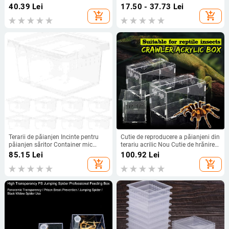
transparentă de reproducere a
cușcă acrilică broască păianjen
40.39
Lei
17.50 - 37.73
Lei
reptilelor, cutie ecologică asamblată
cutie transparentă de hrănire pentru
add_shopping_cart
add_shopping_cart
insecte terariu respirabil
Terarii de păianjen Incinte pentru
Cutie de reproducere a păianjeni din
păianjen săritor Container mic
terariu acrilic Nou Cutie de hrănire
transparent Cutie de reproducere și
pentru reptile pentru alpinism
85.15
Lei
100.92
Lei
reptile mici 10 buc
Terariu pentru animale de
add_shopping_cart
add_shopping_cart
companie, șarpe, păianjen, șopârlă,
scorpion, centipede