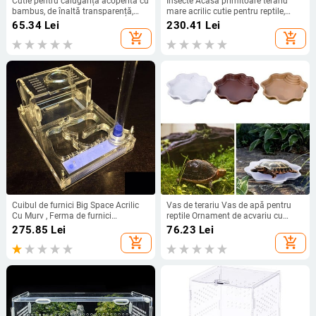
Cutie pentru călugăriță acoperită cu
Insecte Acasă primitoare terariu
bambus, de înaltă transparență,
mare acrilic cutie pentru reptile,
care conține insecte cântătoare,
rezistente, transparente, animale de
65.34
Lei
230.41
Lei
cutie de reproducere, păianjeni
companie, pentru animale cu sânge
add_shopping_cart
add_shopping_cart
ecologici, lacewing-uri galbene,
rece, reptile animale de companie
păianjeni săritori, păianjeni
americani, greieri și greieri
cățărători.
Cuibul de furnici Big Space Acrilic
Vas de terariu Vas de apă pentru
Cu Murv , Ferma de furnici
reptile Ornament de acvariu cu
Formicaria
rampă, farfurie pentru vase de
275.85
Lei
76.23
Lei
terariu, bol de apă pentru reptile
add_shopping_cart
add_shopping_cart
pentru broaște țestoase, broaște
țestoase