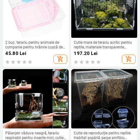
2 buc. terariu pentru animale de
Cutie mare de terariu acrilic pentru
companie pentru hrănire cușcă de
reptile, materiale transparente
reproducție pentru animale, șarpe
durabile pentru animale de
45.80
Lei
197.20
Lei
profesional, husă de transport
companie pentru animale cu sânge
add_shopping_cart
add_shopping_cart
pentru melci
rece, reptile, animale de companie,
insecte, bun venit acasă
Păianjen văduva neagră, terariu
Cutie de reproducție pentru reptile
respirabil pentru insecte mici, cutie
Habitat șopârlă șarpe amfibiu