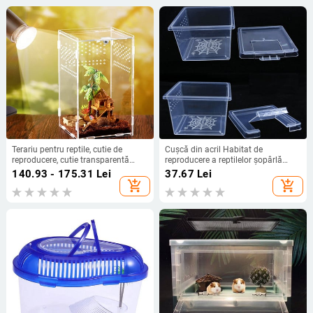
Terariu pentru reptile, cutie de
Cușcă din acril Habitat de
reproducere, cutie transparentă
reproducere a reptilelor șopârlă
pentru reptile, cușcă nano arboreală
șarpe amfibieni broaște păianjen
140.93 - 175.31
Lei
37.67
Lei
pentru tarantule, dragon barbos
Cutii transparente insecte animale
add_shopping_cart
add_shopping_cart
terariu respirabil