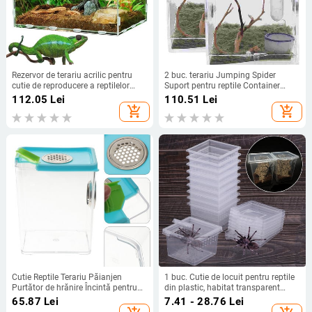
Rezervor de terariu acrilic pentru
2 buc. terariu Jumping Spider
cutie de reproducere a reptilelor
Suport pentru reptile Container
Rezervor de terariu pentru hrănire
Reptile reproducere insecte Habitat
112.05
Lei
110.51
Lei
transparentă Rezervor de cușcă de
Carcasă melc acrilic incintă
add_shopping_cart
add_shopping_cart
terariu
Cutie Reptile Terariu Păianjen
1 buc. Cutie de locuit pentru reptile
Purtător de hrănire Încintă pentru
din plastic, habitat transparent
șarpe Container Habitat Creșterea
pentru terariu pentru reptile, furnici
65.87
Lei
7.41 - 28.76
Lei
tarantulei Păstrătorul de melci
păianjen scorpion, hrănire pentru