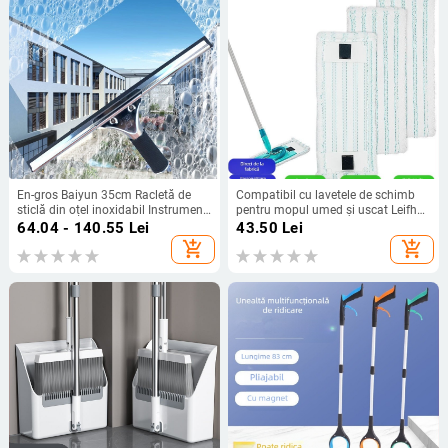
En-gros Baiyun 35cm Racletă de
Compatibil cu lavetele de schimb
sticlă din oțel inoxidabil Instrument
pentru mopul umed și uscat Leifheit
de curățare a sticlei Ștergător
Cleantwistmergo, detașabile și
64.04 - 140.55
Lei
43.50
Lei
pentru curățarea geamurilor de
lavabile
add_shopping_cart
add_shopping_cart
calitate comercială