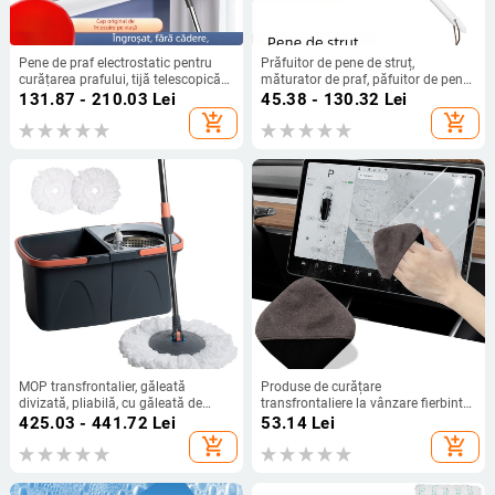
Pene de praf electrostatic pentru
Prăfuitor de pene de struț,
curățarea prafului, tijă telescopică
măturator de praf, păfuitor de pene,
de uz casnic, curățarea prafului,
mâner din lemn masiv, măturator
131.87 - 210.03
Lei
45.38 - 130.32
Lei
curățarea tavanului cu goluri mari
de pene, recuzită de curățare
add_shopping_cart
add_shopping_cart
performantă
MOP transfrontalier, găleată
Produse de curățare
divizată, pliabilă, cu găleată de
transfrontaliere la vânzare fierbinte
separare, MOP, MOP Amazon Good
Șervețel de curățare pentru ecranul
425.03 - 441.72
Lei
53.14
Lei
MOP, MOP rotativ
computerului negru și gri
add_shopping_cart
add_shopping_cart