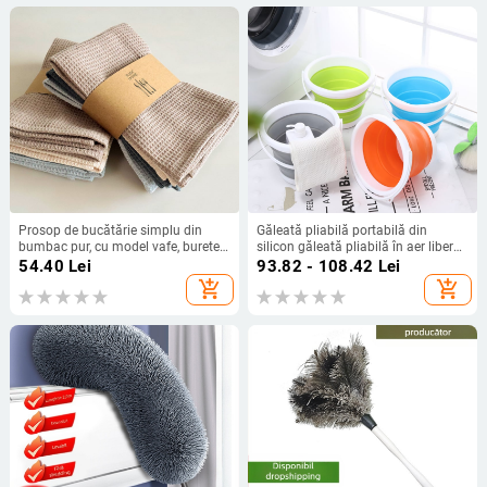
Prosop de bucătărie simplu din
Găleată pliabilă portabilă din
bumbac pur, cu model vafe, burete
silicon găleată pliabilă în aer liber
abraziv de ananas, cu etichetă
pescuit mașină spălare auto plastic
54.40
Lei
93.82 - 108.42
Lei
transfrontalieră
menaj curățare găleată portabilă
add_shopping_cart
add_shopping_cart