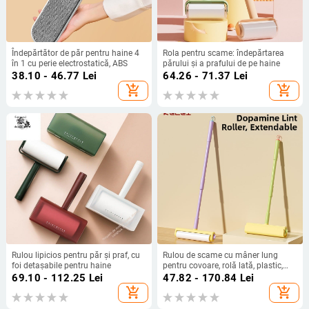
Îndepărtător de păr pentru haine 4
Rola pentru scame: îndepărtarea
în 1 cu perie electrostatică, ABS
părului și a prafului de pe haine
38.10 - 46.77
Lei
64.26 - 71.37
Lei
add_shopping_cart
add_shopping_cart
Rulou lipicios pentru păr și praf, cu
Rulou de scame cu mâner lung
foi detașabile pentru haine
pentru covoare, rolă lată, plastic,
brand Kelei
69.10 - 112.25
Lei
47.82 - 170.84
Lei
add_shopping_cart
add_shopping_cart