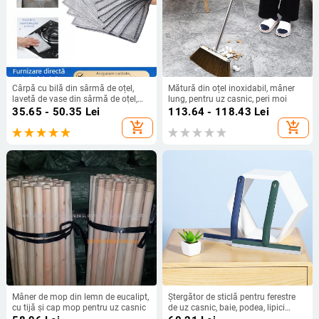
Cârpă cu bilă din sârmă de oțel,
Mătură din oțel inoxidabil, mâner
lavetă de vase din sârmă de oțel,
lung, pentru uz casnic, peri moi
curățare bucătărie, perie specială
35.65 - 50.35
Lei
113.64 - 118.43
Lei
din sârmă de argint, fără ulei,
add_shopping_cart
add_shopping_cart
prosop de vase pentru tigaie
Mâner de mop din lemn de eucalipt,
Ștergător de sticlă pentru ferestre
cu tijă și cap mop pentru uz casnic
de uz casnic, baie, podea, lipici
moale, răzuitor de sticlă, birou,