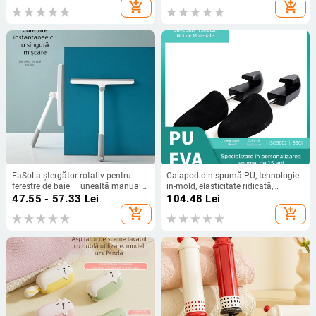
ziplock, 500 buc./cutie
add_shopping_cart
add_shopping_cart
FaSoLa ștergător rotativ pentru
Calapod din spumă PU, tehnologie
ferestre de baie — unealtă manuală
in-mold, elasticitate ridicată,
de curățare a sticlei (PP/TPR),
dimensiune reglabilă, opțiune de
47.55 - 57.33
Lei
104.48
Lei
ștergere pe o singură parte, pentru
flokare
add_shopping_cart
add_shopping_cart
uz casnic