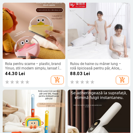
Rola pentru scame – plastic, brand
Rulou de haine cu mâner lung –
Yinuo, stil modern simplu, lansat în
rolă lipicioasă pentru păr, Alice,
toamna 2014
plastic, model NNC-16, stil modern
44.30
Lei
88.03
Lei
simplu
add_shopping_cart
add_shopping_cart