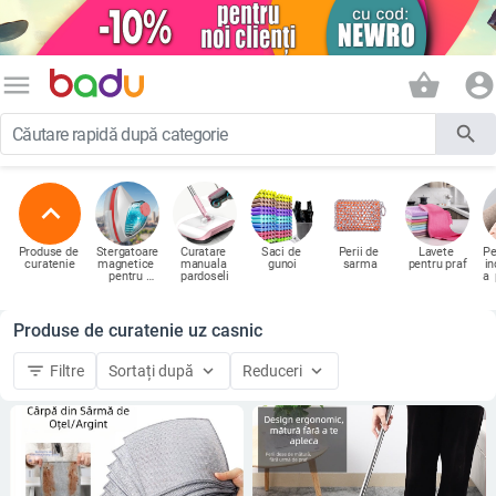
menu
shopping_basket
account_circle
search
expand_less
Produse de 
Stergatoare
Curatare 
Saci de 
Perii de 
Lavete 
Pe
curatenie
magnetice 
manuala 
gunoi
sarma
pentru praf
in
pentru 
pardoseli
a  
geamuri
a
Produse de curatenie uz casnic
filter_list
keyboard_arrow_down
keyboard_arrow_down
Filtre
Sortați după
Reduceri