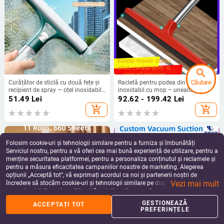
search
Căutare
Curățător de sticlă cu două fețe și
Racletă pentru podea din oțel
recipient de spray — oțel inoxidabil,
inoxidabil cu mop – unealtă
manual, uz casnic
profesională de curățare
51.49
Lei
92.62 - 199.42
Lei
add_shopping_cart
add_shopping_cart
Folosim cookie-uri și tehnologii similare pentru a furniza și îmbunătăți
Serviciul nostru, pentru a vă oferi cea mai bună experiență de utilizare, pentru a
menține securitatea platformei, pentru a personaliza conținutul și reclamele și
pentru a măsura eficacitatea campaniilor noastre de marketing. Alegerea
opțiunii „Acceptă tot”, vă exprimați acordul ca noi și partenerii noștri de
Vezi mai mult
încredere să stocăm cookie-uri și tehnologii similare pe dispozitivul dvs. în
scopuri publicitare și analitice. Vă puteți gestiona preferințele în orice moment
făcând clic pe „Gestionează preferințele”. Pentru mai multe informații, vă
GESTIONEAZĂ
ACCEPTAȚI TOT
%
home
apps
shopping_basket
person
rugăm să consultați
Politica noastră de confidențialitate
.
PREFERINȚELE
Acasă
Categorii
Coș
Reduceri
Profil