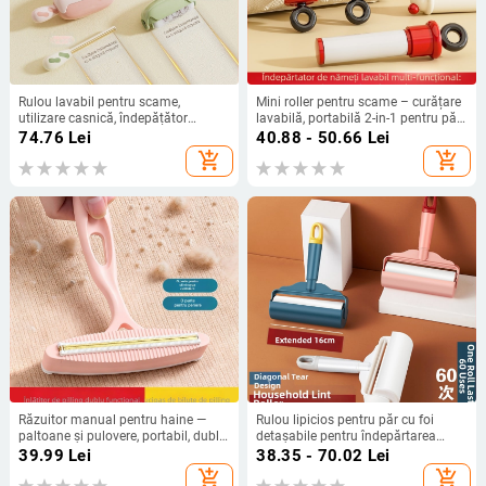
Rulou lavabil pentru scame,
Mini roller pentru scame – curățare
utilizare casnică, îndepățător
lavabilă, portabilă 2-in-1 pentru păr
puternic de scame pentru haine,
și praf, ABS plastic, brand One
74.76
Lei
40.88 - 50.66
Lei
îndepărtare praf și păr
chestnut
add_shopping_cart
add_shopping_cart
Răzuitor manual pentru haine —
Rulou lipicios pentru păr cu foi
paltoane și pulovere, portabil, dublă
detașabile pentru îndepărtarea
utilizare, corp din polipropilenă
părului
39.99
Lei
38.35 - 70.02
Lei
add_shopping_cart
add_shopping_cart