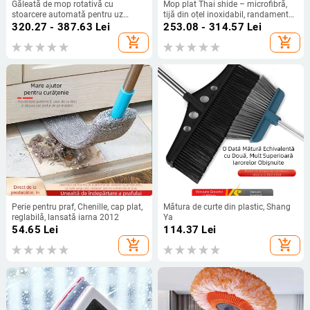
Găleată de mop rotativă cu
Mop plat Thai shide – microfibră,
stoarcere automată pentru uz
tijă din oțel inoxidabil, randament
casnic
de uscare 50–60%, tip Velcro pentru
320.27 - 387.63
Lei
253.08 - 314.57
Lei
praf
add_shopping_cart
add_shopping_cart
Perie pentru praf, Chenille, cap plat,
Mătura de curte din plastic, Shang
reglabilă, lansată iarna 2012
Ya
54.65
Lei
114.37
Lei
add_shopping_cart
add_shopping_cart