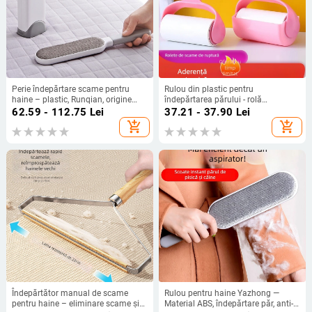
Perie îndepărtare scame pentru
Rulou din plastic pentru
haine – plastic, Runqian, origine
îndepărtarea părului - rolă
Jinhua Yiwu, role lipicioase pentru
lipicioasă pentru păr, design
62.59 - 112.75
Lei
37.21 - 37.90
Lei
îndepărtarea părului, lansare iarnă
modern minimalist, etichetare
add_shopping_cart
add_shopping_cart
2020
proprie disponibilă
Îndepărtător manual de scame
Rulou pentru haine Yazhong —
pentru haine – eliminare scame și
Material ABS, îndepărtare păr, anti-