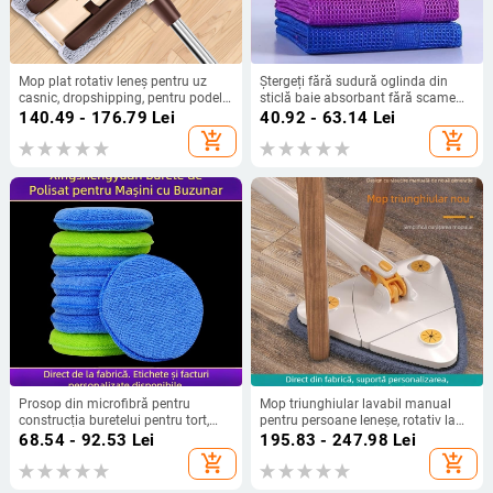
Mop plat rotativ leneș pentru uz
Ștergeți fără sudură oglinda din
casnic, dropshipping, pentru podele
sticlă baie absorbant fără scame
din lemn, mop umed și uscat cu
bucătărie treburi casnice cârpă fără
140.49 - 176.79
Lei
40.92 - 63.14
Lei
dublă utilizare, cu clemă de pânză
filigran magică leneșă cârpă
add_shopping_cart
add_shopping_cart
Prosop din microfibră pentru
Mop triunghiular lavabil manual
construcția buretelui pentru tort,
pentru persoane leneșe, rotativ la
buzunar, bloc de burete pentru
360 de grade, cu răsucire automată
68.54 - 92.53
Lei
195.83 - 247.98
Lei
curățarea mașinii, lustruire, burete
a apei, multifuncțional, pentru
add_shopping_cart
add_shopping_cart
rotund, șervețel
curățarea sticlei de tavan