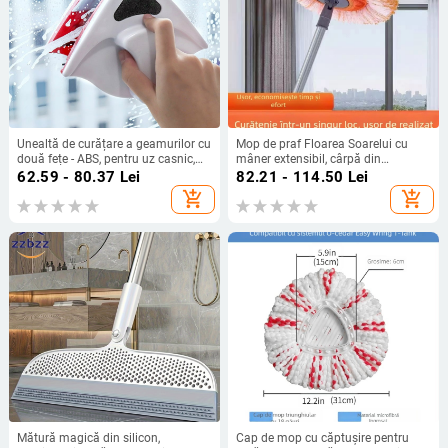
Unealtă de curățare a geamurilor cu
Mop de praf Floarea Soarelui cu
două fețe - ABS, pentru uz casnic,
mâner extensibil, cârpă din
manual
microfibră lavabilă, pentru
62.59 - 80.37
Lei
82.21 - 114.50
Lei
curățarea plafoanelor și a mașinii
add_shopping_cart
add_shopping_cart
Mătură magică din silicon,
Cap de mop cu căptușire pentru