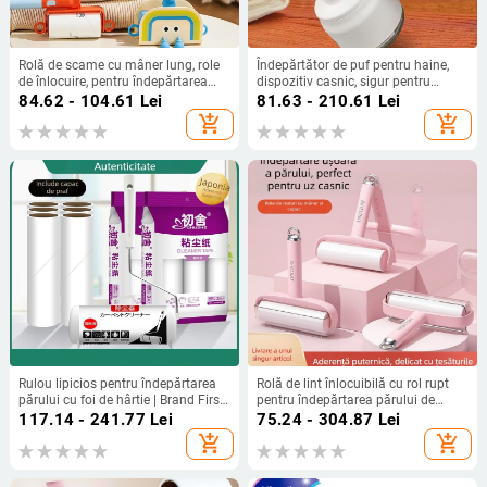
Rolă de scame cu mâner lung, role
Îndepărtător de puf pentru haine,
de înlocuire, pentru îndepărtarea
dispozitiv casnic, sigur pentru
prafului și a scamelor de pe paturi
țesături, design modern minimalist,
84.62 - 104.61
Lei
81.63 - 210.61
Lei
și pulovere
lansat în 2024
add_shopping_cart
add_shopping_cart
Rulou lipicios pentru îndepărtarea
Rolă de lint înlocuibilă cu rol rupt
părului cu foi de hârtie | Brand First
pentru îndepărtarea părului de
House | Lansare: primăvara 2022 |
pisică și curățarea hainelor —
117.14 - 241.77
Lei
75.24 - 304.87
Lei
Stil modern minimalist | Categorie:
Material plastic, Brand Yi wei, Stil
add_shopping_cart
add_shopping_cart
Rulouri lipicioase pentru
modern
îndepărtarea părului