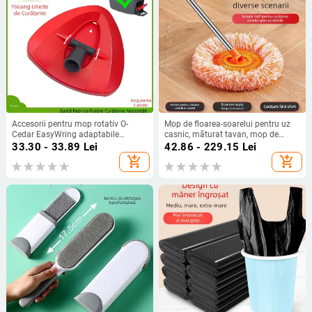
Accesorii pentru mop rotativ O-
Mop de floarea-soarelui pentru uz
Cedar EasyWring adaptabile
casnic, măturat tavan, mop de
transfrontaliere, placă triunghiulară,
floarea-soarelui, tijă telescopică,
33.30 - 33.89
Lei
42.86 - 229.15
Lei
capac, bază pentru accesorii pentru
îndepărtarea prafului, producători
add_shopping_cart
add_shopping_cart
mop
de duster