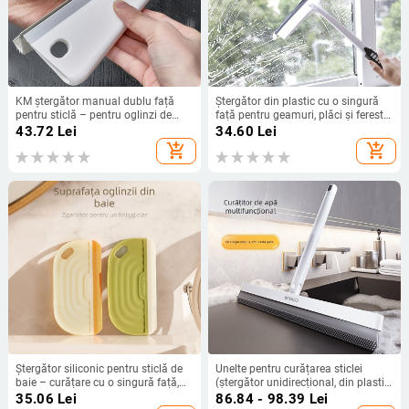
KM ștergător manual dublu față
Ștergător din plastic cu o singură
pentru sticlă – pentru oglinzi de
față pentru geamuri, plăci și ferestre
baie și blaturi, material PP/TE
- utilizare casnică, cod produs C-24,
43.72
Lei
34.60
Lei
100 buc.
add_shopping_cart
add_shopping_cart
Ștergător siliconic pentru sticlă de
Unelte pentru curățarea sticlei
baie – curățare cu o singură față,
(ștergător unidirecțional, din plastic,
din plastic, uz casnic, ambalaj PF
manual, pentru uz casnic)
35.06
Lei
86.84 - 98.39
Lei