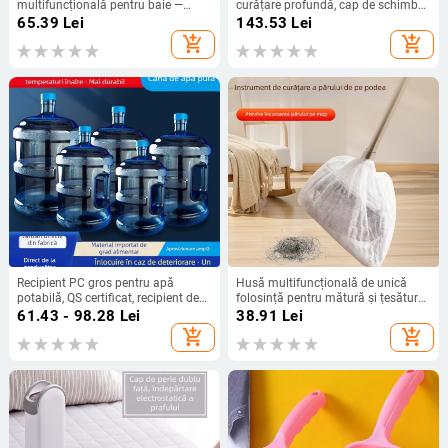
multifuncțională pentru baie —
curățare profundă, cap de schimb
curățare podea, sticlă și păr
cu atașament triunghiular rotativ,
65.39
Lei
143.53
Lei
incluse 20 de cârpe din fibre, lansat
add_shopping_cart
add_shopping_cart
iarna 2023
Recipient PC gros pentru apă
Husă multifuncțională de unică
potabilă, QS certificat, recipient de
folosință pentru mătură și țesătură
apă minerală de calitate
de înlocuire pentru mop, curățenie
61.43 - 98.28
Lei
38.91
Lei
alimentară, portabil, pentru exterior
casnică
add_shopping_cart
add_shopping_cart