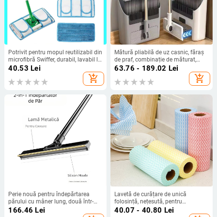
Potrivit pentru mopul reutilizabil din
Mătură pliabilă de uz casnic, făraș
microfibră Swiffer, durabil, lavabil la
de praf, combinație de măturat,
mașină, lavetă de rezervă pentru
mătură unică, antiaderentă,
40.53
Lei
63.76 - 189.02
Lei
curățare
absorbție magnetică, depozitare
add_shopping_cart
add_shopping_cart
Perie nouă pentru îndepărtarea
Lavetă de curățare de unică
părului cu mâner lung, două într-
folosință, nețesută, pentru
unul, aparat de ras retractabil
bucătărie, cu tăiere gratuită, lavetă
166.46
Lei
40.07 - 40.80
Lei
pentru părul de animale, aparat de
de curățare de unică folosință, cu