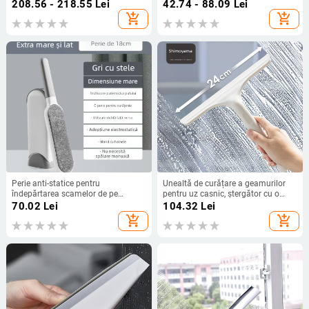
păr de animale, plastic; origine
static
208.56 - 218.55
Lei
42.74 - 88.09
Lei
Yiwu, Zhejiang; lansare toamna
add_shopping_cart
add_shopping_cart
2024; stil modern minimalist;
categorie: rulare păr, îndepărtare
păr
Perie anti-statice pentru
Unealtă de curățare a geamurilor
îndepărtarea scamelor de pe
pentru uz casnic, ștergător cu o
paltoane din lână, dublu sens,
singură față pentru ferestre și plase
70.02
Lei
104.32
Lei
pentru cașmir și tricotaje, din
de țânțari
add_shopping_cart
add_shopping_cart
plastic, stil modern simplu