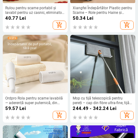
Rulou pentru scame portabil și
Xiangfei Îndepărtător Plastic pentru
lavabil pentru uz casnic, eliminator
Scame – Role pentru Haine și
de scame reutilizabil care nu
Animale de Companie, Stil Modern
40.77
Lei
50.34
Lei
deteriorează hainele, mini
Minimalist, Origine Zhejiang,
add_shopping_cart
add_shopping_cart
eliminator de păr (Material: plastic;
Lansare în 2025
Origine: Yiwu; Lansare pe piață:
2024; Stil: simplitate modernă)
Ordpro Rola pentru scame lavabilă
Mop cu tijă telescopică pentru
— aderență super puternică, din
pereți – cap din fibre ultra-fine, tijă
plastic
din oțel inoxidabil, dublu
59.57
Lei
244.49 - 342.24
Lei
antrenament, mecanism de
add_shopping_cart
add_shopping_cart
stoarcere cu role, Qianxili