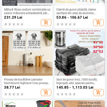
Mătură făraș costum combinație uz
Clemă de gunoi pliabilă, cleme
casnic măturare antiaderentă păr
sanitare din aliaj de aluminiu
mătură pliabilă mare din aliaj de
transfrontaliere, clește sanitar,
231.29
Lei
53.86 - 106.67
Lei
aluminiu lopată de gunoi
picker de gunoi, scule de picker,
add_shopping_cart
add_shopping_cart
clemă lungă
Prosop de bucătărie Labrador
Saci de gunoi mici, 1000 bucăți,
Dachshund Highland Cow, prosop
îngroșați, albi, speciali pentru
de spălat vase Vintage Dragonfly,
camere de hotel, saci de gunoi din
38.77
Lei
145.85 - 1,113.03
Lei
prosop de bucătărie, uscare vase,
plastic transparent îngroșat, en-
add_shopping_cart
add_shopping_cart
cârpă de spălat vase
gros