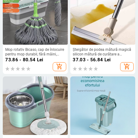
Mop rotativ Bicaso, cap de înlocuire
Ștergător de podea mătură magică
pentru mop durabil, fără mâini,
silicon mătură de curățare a
pentru uz casnic, umed și uscat, cu
podelelor baie toaletă ștergător
73.86 - 80.54
Lei
37.03 - 56.84
Lei
dublă utilizare
multifuncțional perie de păr
add_shopping_cart
add_shopping_cart