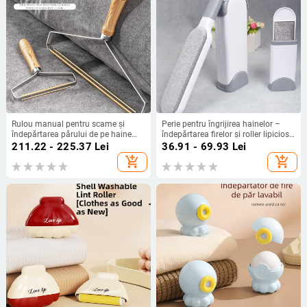
Rulou manual pentru scame și
Perie pentru îngrijirea hainelor –
îndepărtarea părului de pe haine
îndepărtarea firelor și roller lipicios
(Plastic; Su Feng Shang; ASN1227;
pentru paltoane din lână și pulovere
211.22 - 225.37
Lei
36.91 - 69.93
Lei
Lansare toamnă 2024; Stil Modern
add_shopping_cart
add_shopping_cart
Minimalist)