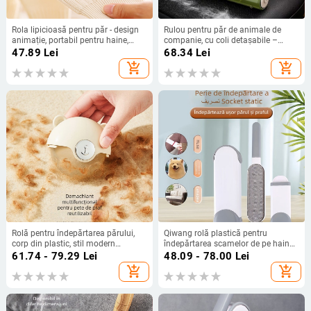
Rola lipicioasă pentru păr - design
Rulou pentru păr de animale de
animație, portabil pentru haine,
companie, cu coli detașabile –
curățare puternică
pentru canapea și haine; corp din
47.89
Lei
68.34
Lei
plastic; stil modern minimalist;
add_shopping_cart
add_shopping_cart
lansat în iarna anului 2017.
Rolă pentru îndepărtarea părului,
Qiwang rolă plastică pentru
corp din plastic, stil modern
îndepărtarea scamelor de pe haine
minimalist, lansat în 2024
— design modern minimalist,
61.74 - 79.29
Lei
48.09 - 78.00
Lei
elimină părul și scamele
add_shopping_cart
add_shopping_cart