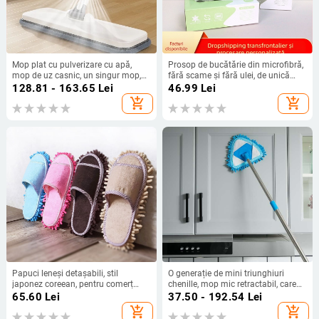
Mop plat cu pulverizare cu apă,
Prosop de bucătărie din microfibră,
mop de uz casnic, un singur mop,
fără scame și fără ulei, de unică
curățare cu mâinile fără mâini,
folosință, cu aspect de mocasini
128.81 - 163.65
Lei
46.99
Lei
umed și uscat, cu dublă utilizare,
add_shopping_cart
add_shopping_cart
leneș, mop de podea de uz casnic,
artefact
Papuci leneși detașabili, stil
O generație de mini triunghiuri
japonez coreean, pentru comerț
chenille, mop mic retractabil, care
exterior transfrontalier, pentru
tremură cu pereți și tavane
65.60
Lei
37.50 - 192.54
Lei
măturat podeaua, muți
add_shopping_cart
add_shopping_cart