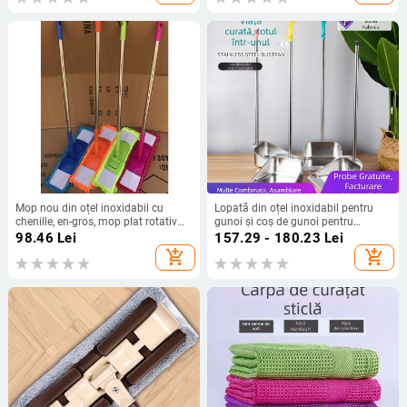
Mop nou din oțel inoxidabil cu
Lopată din oțel inoxidabil pentru
chenille, en-gros, mop plat rotativ
gunoi și coș de gunoi pentru
leneș, mop de curățare fără mâini
curățenie, pentru uz casnic și
98.46
Lei
157.29 - 180.23
Lei
pentru uz casnic
exterior, unelte de curățare a
add_shopping_cart
add_shopping_cart
drumurilor