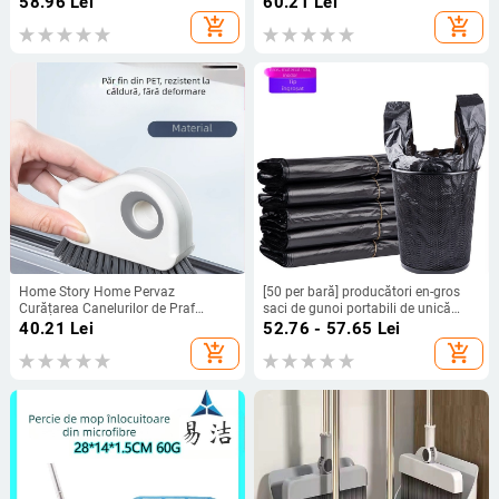
58.96
Lei
60.21
Lei
instrument de curățare a faianței de
add_shopping_cart
add_shopping_cart
uz casnic
Home Story Home Pervaz
[50 per bară] producători en-gros
Curățarea Canelurilor de Praf
saci de gunoi portabili de unică
Curățarea Canelurilor de Artefacte
folosință, groși și negri, pentru
40.21
Lei
52.76 - 57.65
Lei
Instrument Multifuncțional de
bucătărie, en-gros
add_shopping_cart
add_shopping_cart
Curățare