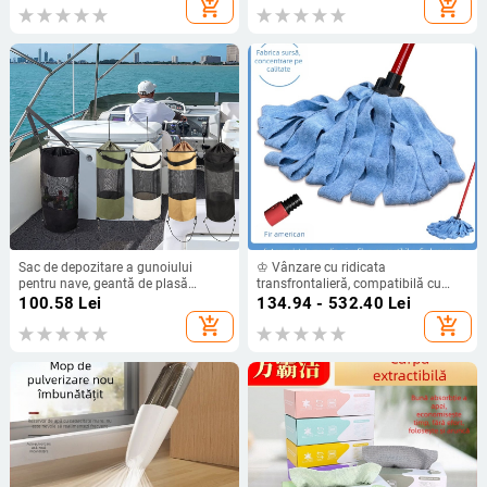
add_shopping_cart
add_shopping_cart
ras multifuncțional pentru covoare
model de onduleuri, lavetă abrazivă
Sac de depozitare a gunoiului
♔ Vânzare cu ridicata
pentru nave, geantă de plasă
transfrontalieră, compatibilă cu
respirabilă pentru caiac și iahturi,
capul de mop Ocedar, capul de mop
100.58
Lei
134.94 - 532.40
Lei
depozitare convenabilă
cu bandă de prosop, capul de mop
add_shopping_cart
add_shopping_cart
cu lavetă, capul de mop cu apă