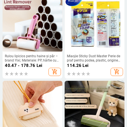
Rulou lipicios pentru haine și păr –
Miaojie Sticky Dust Master Perie de
brand Yixi; Materiale: PP, hârtie cu
praf pentru podea, plastic, origine
acoperire din silicon și adeziv topit
Jiangsu, Vară 2013, Lipicios pentru
40.47 - 178.76
Lei
114.26
Lei
la cald; Origine: Ningbo, Zhejiang;
păr
add_shopping_cart
add_shopping_cart
Stil: modern minimalist; Categoria:
remover de păr lipicios