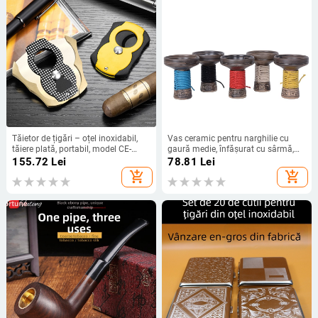
Tăietor de țigări – oțel inoxidabil,
Vas ceramic pentru narghilie cu
tăiere plată, portabil, model CE-
gaură medie, înfășurat cu sârmă,
25D2
design minimalist modern
155.72
Lei
78.81
Lei
add_shopping_cart
add_shopping_cart