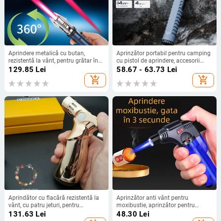
Aprindere metalică cu butan,
Aprinzător portabil pentru camping
rezistentă la vânt, pentru grătar în
cu pistol de aprindere, accesorii
aer liber, design inspirat de sabie de
pentru sobă, flamă BBQ și
129.85
Lei
58.67 - 63.73
Lei
lumină
aprinzător gonflabil
add_shopping_cart
add_shopping_cart
Aprindător cu flacără rezistentă la
Aprinzător anti vânt pentru
vânt, cu patru jeturi, pentru
moxibustie, aprinzător pentru
trabucuri, grătar și sudură
bețișoare de moxa, aprinzător
131.63
Lei
48.30
Lei
pentru țigări, pistol de sudură cu