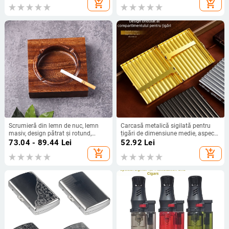
add_shopping_cart
add_shopping_cart
flux direct, duză lungă de
pulverizare
Scrumieră din lemn de nuc, lemn
Carcasă metalică sigilată pentru
masiv, design pătrat și rotund,
țigări de dimensiune medie, aspect
obiect decorativ din lemn cu logo
premium, design metal ondulat,
73.04 - 89.44
Lei
52.92
Lei
capacitate 20 țigarete
add_shopping_cart
add_shopping_cart