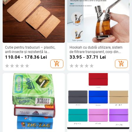
Cutie pentru trabucuri – plastic,
Hookah cu dublă utilizare, sistem
anti-insecte și rezistență la
de filtrare transparent, corp din
umezeală, Cigarloong, stil Light
plastic, design japonez minimalist
110.04 - 178.36
Lei
33.95 - 37.71
Lei
Luxury
modern
add_shopping_cart
add_shopping_cart