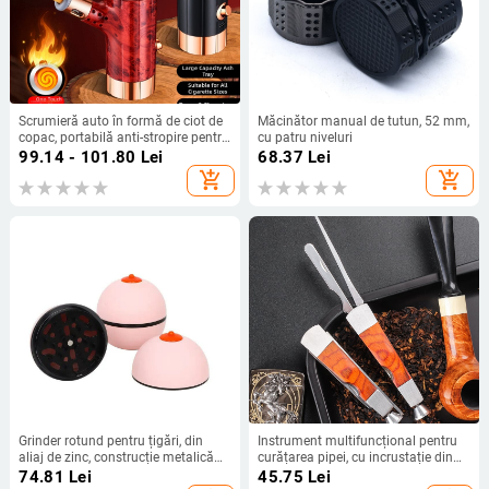
Scrumieră auto în formă de ciot de
Măcinător manual de tutun, 52 mm,
copac, portabilă anti-stropire pentru
cu patru niveluri
pipe și țigări, brichetă cu utilizare cu
99.14 - 101.80
Lei
68.37
Lei
o singură mână
add_shopping_cart
add_shopping_cart
Grinder rotund pentru țigări, din
Instrument multifuncțional pentru
aliaj de zinc, construcție metalică
curățarea pipei, cu incrustație din
cu trei straturi, imprimare logo
mahon — 3 în 1 răzuitor, ace și tijă
74.81
Lei
45.75
Lei