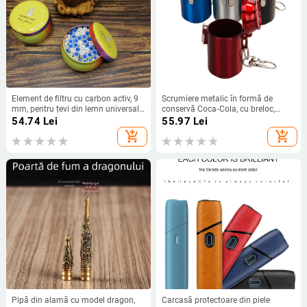
Element de filtru cu carbon activ, 9
Scrumiere metalic în formă de
mm, pentru țevi din lemn universale,
conservă Coca‑Cola, cu breloc,
set de 50 bucăți
imprimare logo disponibilă, cadou
54.74
Lei
55.97
Lei
pentru zilele de naștere sau
add_shopping_cart
add_shopping_cart
sărbători
Pipă din alamă cu model dragon,
Carcasă protectoare din piele