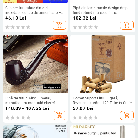
Clip pentru trabuc din oțel
Pipă din lemn masiv, design drept,
inoxidabil cu tub de umidificare –
fund rotund mare, cu filtru,
tub portabil și cutie pentru un
portabilă
46.13
Lei
102.32
Lei
trabuc cubanez
add_shopping_cart
add_shopping_cart
Pipă de tutun Aibo – metal,
Hornet Suport Filtru Țigară,
manufactură manuală clasică,
Rezistent la Vânt, 120 Filtre în Cutie
design curbat retro
148.89 - 407.56
Lei
57.07
Lei
add_shopping_cart
add_shopping_cart