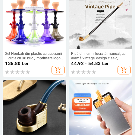
Set Hookah din plastic cu accesorii
Pipă din lemn, lucrată manual, cu
– cutie cu 36 buc., imprimare logo
alamă vintage, design clasic,
disponibilă, personalizare, Stil
portabil
135.80
Lei
44.92 - 54.83
Lei
Chinez Nou
add_shopping_cart
add_shopping_cart