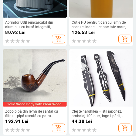
Aprindor USB reîncărcabil din
Cutie PU pentru țigări cu lemn de
aluminiu, cu husă integrată,
cedru cilindric – capacitate mare,
reutilizabil, imprimare logo
portabil
80.92
Lei
126.53
Lei
disponibilă, stil lux ușor – Water Ice,
add_shopping_cart
add_shopping_cart
cutie 100 buc
Zobo pipă din lemn de santal cu
Clește narghilea – stil japonez,
filtru – pipă uscată cu patru
ambalaj 100 buc., logo tipărit,
utilizări, stil tradițional
personalizare procesare, etichetă
192.91
Lei
44.38
Lei
privată licențiată
add_shopping_cart
add_shopping_cart