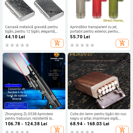
Carcasă metalică gravată pentru
Aprindător transparent cu jet,
țigări, pentru 12 țigări, elegantă,
portabil pentru exterior, pentru
compactă și portabilă, design
grătare și țigări
44.10
Lei
55.70
Lei
masculin creativ cu suport pentru
add_shopping_cart
add_shopping_cart
țigări
Zhonglong ZL-053B Aprindere
Cutie din lemn pentru țigări din nuc
pentru trabucuri, rezistentă la
negru și arțar, imprimare siglă,
temperaturi înalte, pentru grătar în
personalizare, etichetă cu marcă
106.78 - 124.38
Lei
68.94 - 168.03
Lei
aer liber, aprindere cu flacără
privată
add_shopping_cart
add_shopping_cart
directă, reîncărcabilă, torță