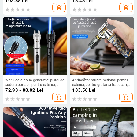
103.88
Lei
78.43
Lei
Sudură Stil Stilou
add_shopping_cart
add_shopping_cart
War God a doua generație: pistol de
Aprindător multifuncțional pentru
sudură portabil pentru exterior,
exterior, pentru grătar și trabucuri,
flacără rezistentă la vânt,
rezistent la vânt, reîncărcabil cu
72.93 - 80.02
Lei
183.56
Lei
aprinzător pentru grătar la
butan
add_shopping_cart
add_shopping_cart
temperatură înaltă și punct de
moxibustie