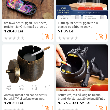
Set tavă pentru țigări - stil boem,
Filtru spiral pentru țigarete din
rezistent la vânt, masă de lucru
plastic, cu cărbune activ;
operațională, siglă Can
reutilizabil; filtru cu trei tipuri (gros,
128.40
Lei
51.35
Lei
mediu, fin); ambalaj 245 bucăți
add_shopping_cart
add_shopping_cart
Ashtray metalic cu capac pentru
Scrumieră, rășină, origine Dehua,
baruri, KTV și cafenele online;
brand Moisturizer, 20 de bucăți într-
imprimare logo disponibilă;
o cutie, stil 21
128.30
Lei
98.75 - 331.52
Lei
personalizabil; brand huachuang
add_shopping_cart
add_shopping_cart