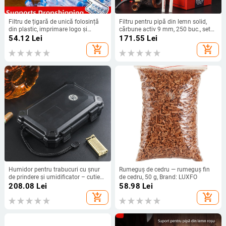
Filtru de țigară de unică folosință
Filtru pentru pipă din lemn solid,
din plastic, imprimare logo și
cărbune activ 9 mm, 250 buc., set
posibilitate de personalizare, pachet
universal de fumat
54.12
Lei
171.55
Lei
de 120 buc.
add_shopping_cart
add_shopping_cart
Humidor pentru trabucuri cu șnur
Rumeguș de cedru — rumeguș fin
de prindere și umidificator – cutie
de cedru, 50 g, Brand: LUXFO
portabilă, sigilată, depozitare
208.08
Lei
58.98
Lei
multifuncțională pentru trabucuri
add_shopping_cart
add_shopping_cart