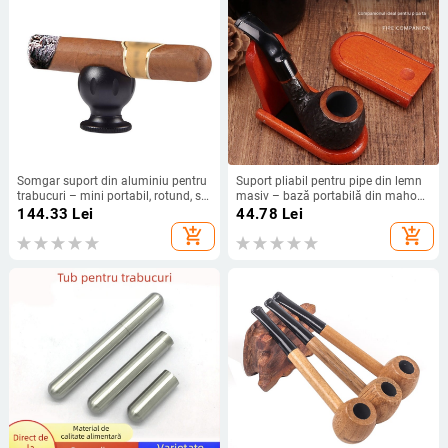
Somgar suport din aluminiu pentru
Suport pliabil pentru pipe din lemn
trabucuri – mini portabil, rotund, stil
masiv – bază portabilă din mahon
luxos, personalizabil, ambalaj 125
și lemn de santal roșu, suport de
144.33
Lei
44.78
Lei
prezentare retro pentru pipe,
add_shopping_cart
add_shopping_cart
accesorii