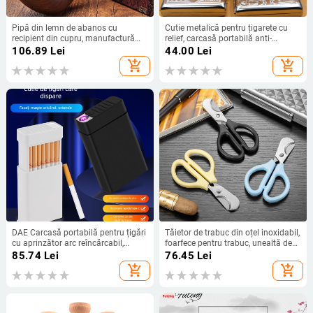
Pipă din lemn de abanos cu
Cutie metalică pentru țigarete cu
recipient din cupru, manufactură
relief, carcasă portabilă anti-
manuală, filtru din lemn,
presiune pentru bărbați, depozitare
106.89
Lei
44.00
Lei
trifuncțională
stilată
add_shopping_cart
add_shopping_cart
DAE Carcasă portabilă pentru țigări
Tăietor de trabuc din oțel inoxidabil,
cu aprinzător arc reîncărcabil,
foarfece pentru trabuc, unealtă de
design glisant, set de 20 bucăți
tăiere și tăietor de pastile 1/2
85.74
Lei
76.45
Lei
add_shopping_cart
add_shopping_cart