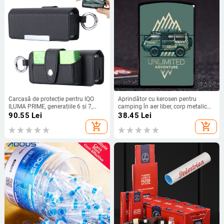
Carcasă de protecție pentru IQO
Aprindător cu kerosen pentru
ILUMA PRIME, generațiile 6 și 7,
camping în aer liber, corp metalic
husă cu clapetă, versiune standard,
rezistent la vânt, cu recipient de
90.55
Lei
38.45
Lei
stocare IQS universală, protecție
combustibil
add_shopping_cart
add_shopping_cart
împotriva prafului și a căderilor, stil
japonez