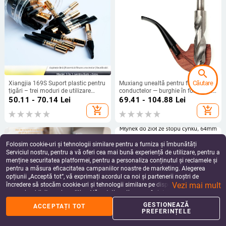
search
Căutare
Xiangjia 169S Suport plastic pentru
Muxiang unealtă pentru fabricarea
țigări – trei moduri de utilizare
conductelor — burghie în formă de
(gros, mediu, fin) pentru umplere și
U și în formă de V pentru strung
50.11 - 70.14
Lei
69.41 - 104.88
Lei
curățare, reutilizabil, brand Xiangjia,
add_shopping_cart
add_shopping_cart
cod produs 169S, cantitate în cutie
100×200
Folosim cookie-uri și tehnologii similare pentru a furniza și îmbunătăți
Serviciul nostru, pentru a vă oferi cea mai bună experiență de utilizare, pentru a
menține securitatea platformei, pentru a personaliza conținutul și reclamele și
pentru a măsura eficacitatea campaniilor noastre de marketing. Alegerea
opțiunii „Acceptă tot”, vă exprimați acordul ca noi și partenerii noștri de
Vezi mai mult
încredere să stocăm cookie-uri și tehnologii similare pe dispozitivul dvs. în
scopuri publicitare și analitice. Vă puteți gestiona preferințele în orice moment
făcând clic pe „Gestionează preferințele”. Pentru mai multe informații, vă
GESTIONEAZĂ
ACCEPTAȚI TOT
%
home
apps
shopping_basket
person
rugăm să consultați
Politica noastră de confidențialitate
.
PREFERINȚELE
Acasă
Categorii
Coș
Reduceri
Profil