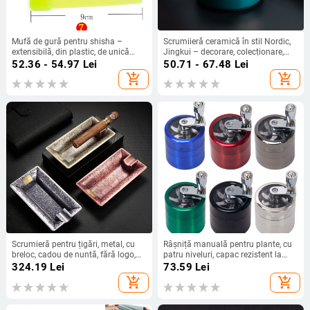
Mufă de gură pentru shisha –
Scrumiieră ceramică în stil Nordic,
extensibilă, din plastic, de unică
Jingkui – decorare, colecționare,
folosință, cutie 10 000 bucăți,
depozitare; imprimare logo
52.36 - 54.97
Lei
50.71 - 67.48
Lei
Origine: Jinhua, Zhejiang
disponibilă
add_shopping_cart
add_shopping_cart
Scrumieră pentru țigări, metal, cu
Râșniță manuală pentru plante, cu
breloc, cadou de nuntă, fără logo,
patru niveluri, capac rezistent la
reutilizabil
vânt, corp metalic
324.19
Lei
73.59
Lei
add_shopping_cart
add_shopping_cart