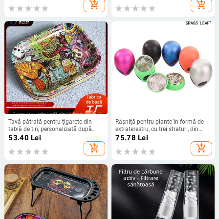
disponibilă
de presiune
add_shopping_cart
add_shopping_cart
Tavă pătrată pentru țigarete din
Râșniță pentru plante în formă de
tablă de tin, personalizată după
extraterestru, cu trei straturi, din
desene, cu imprimare de logo și
aliaj de zinc, cu spațiu de
53.40
Lei
75.78
Lei
spațiu de depozitare
depozitare
add_shopping_cart
add_shopping_cart