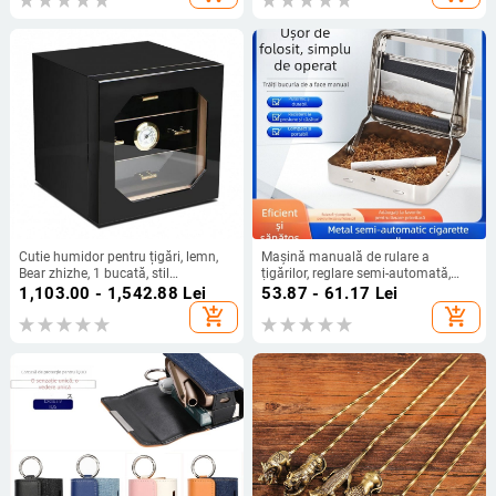
Cutie humidor pentru țigări, lemn,
Mașină manuală de rulare a
Bear zhizhe, 1 bucată, stil
țigărilor, reglare semi-automată,
minimalist
portabilă, personalizare disponibilă
1,103.00 - 1,542.88
Lei
53.87 - 61.17
Lei
add_shopping_cart
add_shopping_cart