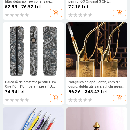
filtru detașabil, personalizare
pentru IQO Original S ONE
disponibilă - Bj123 124, Guangdong
echipament de încălzire —
52.83 - 76.92
Lei
72.15
Lei
PC+leather, decorativ şi depozitare,
add_shopping_cart
add_shopping_cart
imprimare logo, personalizare
Carcasă de protecție pentru Ilum
Narghilea de apă Forten, corp din
One PC, TPU moale + piele PU,
cupru, dublă utilizare, stil chinezesc
model lemn, cu spațiu de stocare
nou (Brand Forten • Material: Cupru
74.34
Lei
96.36 - 343.47
Lei
• Stil: Stil chinezesc nou • Funcție:
add_shopping_cart
add_shopping_cart
Dublă utilizare)