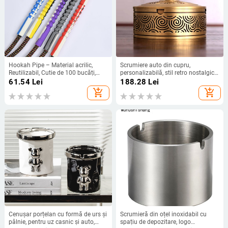
Hookah Pipe – Material acrilic,
Scrumiere auto din cupru,
Reutilizabil, Cutie de 100 bucăți,
personalizabilă, stil retro nostalgic,
Fără logo
brand Six Fan Hall
61.54
Lei
188.28
Lei
add_shopping_cart
add_shopping_cart
Cenușar porțelan cu formă de urs și
Scrumieră din oțel inoxidabil cu
pâlnie, pentru uz casnic și auto,
spațiu de depozitare, logo