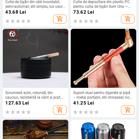
Cutie de țigări din oțel inoxidabil,
Cutie de depozitare din plastic PC
semi-automat, stil simplu, lux ușor;
pentru cutia de țigări Ilum One —
Brand: Other
rezistentă la umezeală și la
43.68
Lei
73.62
Lei
presiune, set de 20 de bucăți,
add_shopping_cart
add_shopping_cart
imprimare logo, etichetă privată
disponibilă
Scrumieră auto, rotundă, din
Suport dual pentru țigarete și pipă
cauciuc, rezistentă la vânt și praf,
– metal portabil, stil chinezesc nou,
brand Oli, decorativă și depozitare
simplu, fără filtru
127.63
Lei
41.25
Lei
add_shopping_cart
add_shopping_cart