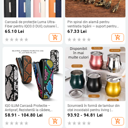
Carcasă de protecție Luma Ultra-
Pin spiral din alamă pentru
Fiber pentru IQO3.0 DUO, culoare în
ventilația țigării — suport pentru
contrast, portabilă cu spațiu de
cenușă, accesoriu minimalist
65.10
Lei
67.33
Lei
depozitare, multifuncțională
pentru fumat, ambalaj 200 buc
add_shopping_cart
add_shopping_cart
IQO ILUM Carcasă Protectie –
Scrumieră în formă de tambur din
Antipraf, Rezistentă la cădere,
oțel inoxidabil pentru living |
Model Python, Material PC+Piele,
Minimalist, lux ușor; Personalizabil
58.91 - 104.80
Lei
93.92 - 94.81
Lei
Imprimare logo, Personalizare
cu siglă imprimată; Origine:
add_shopping_cart
add_shopping_cart
disponibilă, Stil lux ușor, Japonez,
Chaozhou
Brand KACONE