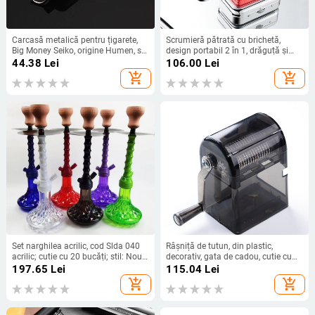
Carcasă metalică pentru țigarete,
Scrumieră pătrată cu brichetă,
Big Money Seiko, origine Humen, stil
design portabil 2 în 1, drăguță și
modern minimalist, 10 bucăți în
compactă
44.38
Lei
106.00
Lei
cutie
add_shopping_cart
add_shopping_cart
Set narghilea acrilic, cod Slda 040
Râșniță de tutun, din plastic,
acrilic; cutie cu 20 bucăți; stil: Noul
decorativ, gata de cadou, cutie cu
stil chinezesc; Reutilizabil: Da
60 bucăți
197.65
Lei
115.04
Lei
add_shopping_cart
add_shopping_cart