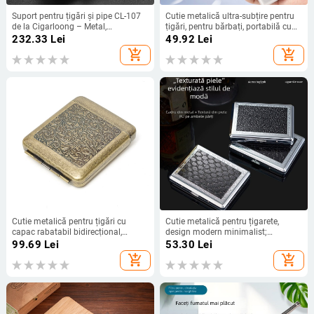
Suport pentru țigări și pipe CL-107
Cutie metalică ultra-subțire pentru
de la Cigarloong – Metal,
țigări, pentru bărbați, portabilă cu
minimalist
capac glisant, poate încăpea 20
232.33
Lei
49.92
Lei
țigări subțiri
add_shopping_cart
add_shopping_cart
Cutie metalică pentru țigări cu
Cutie metalică pentru țigarete,
capac rabatabil bidirecțional,
design modern minimalist;
capacitate de 20 țigări, portabilă,
personalizare disponibilă;
99.69
Lei
53.30
Lei
rezistentă la presiune, design
imprimare de logo posibilă; origine
add_shopping_cart
add_shopping_cart
minimalist modern
Zhejiang.