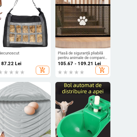
Necunoscut
Plasă de siguranță pliabilă
pentru animale de companie,
gard pentru câini, plasă de
187.22
Lei
105.67 - 109.21
Lei
siguranță pentru uși, barieră
add_shopping_cart
add_shopping_cart
de protecție fără perforații,
plasă de siguranță pentru
animale de companie, gard
pentru câini