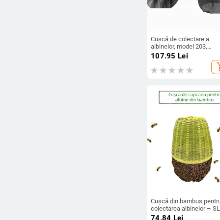
Cușcă de colectare a
albinelor, model 203,
Shenglin bee industry,
107.95
Lei
capcană pentru albini,
add_s
funcționează la tempera
camerei, nou
Cușcă din bambus pentr
colectarea albinelor – SL
02, unelte de apicultură
74.84
Lei