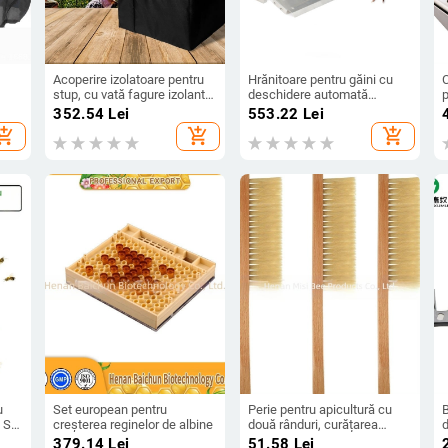
Acoperire izolatoare pentru
Hrănitoare pentru găini cu
C
stup, cu vată fagure izolantă,
deschidere automată
p
impermeabilă și rezistentă la
acționată de pedala;
a
352.54
Lei
553.22
Lei
umezeală, dublu strat
capacitate 5 kg (8.2 L);
hopping_cart
add_shopping_cart
add_shopping_cart
tura
material: placă galvanizată
cu strat de protecție
u
Set european pentru
Perie pentru apicultură cu
 SF-
creșterea reginelor de albine
două rânduri, curățarea
d
stupilor
s
379.14
Lei
51.58
Lei