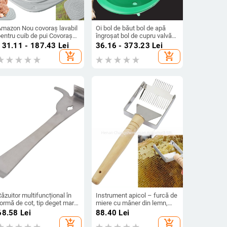
Amazon Nou covoraș lavabil
Oi bol de băut bol de apă
entru cuib de pui Covoraș
îngroșat bol de cupru valvă
entru cuib de pui căptușit
automată de apă potabilă
131.11 - 187.43
Lei
36.16 - 373.23
Lei
entru căsuță pentru cuib de
hrănire artefact chiuvetă de
add_shopping_cart
add_shopping_cart
ui
băut bol de apă amniotică
dispozitiv automat de băut
ăzuitor multifuncțional în
Instrument apicol – furcă de
ormă de cot, tip deget mare,
miere cu mâner din lemn,
in oțel inoxidabil, pentru
oțel inoxidabil, model Honey
68.58
Lei
88.40
Lei
picultură
Fork, pentru adunat miere
add_shopping_cart
add_shopping_cart