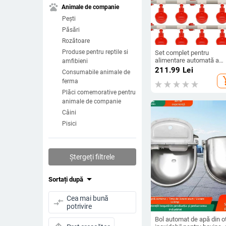
pets
Animale de companie
Pești
Păsări
Rozătoare
Produse pentru reptile si
Set complet pentru
alimentare automată a
amfibieni
păsărilor, cu cupă de apă 
211.99
Lei
Consumabile animale de
nipple, fiting PVC în țeavă
add_s
ferma
hrănitor prin țevă și cone
pentru rezervor de apă
Plăci comemorative pentru
animale de companie
Câini
Pisici
Ștergeți filtrele
arrow_drop_down
Sortați după
Cea mai bună
compare_arrows
potrivire
Bol automat de apă din o