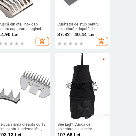
ușcă din oțel inoxidabil
Curățător de stup pentru
entru capturarea reginei
apicultură – lopată de
lbinelor
curățare și accesorii pentru
44.90
Lei
37.82 - 40.44
Lei
stup
add_shopping_cart
add_shopping_cart
Beiyuan lamă dreaptă cu 13
Bee Light Cușcă de
inți pentru tunderea lânii,
colectare a albinelor —
et cu lamă fixă și lamă
Model: Cușcă de colectare,
203.13
Lei
107.68
Lei