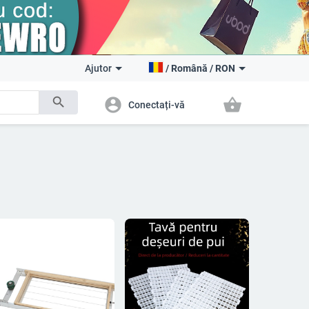
Ajutor
/
Română
/
RON
search
account_circle
shopping_basket
Conectați-vă