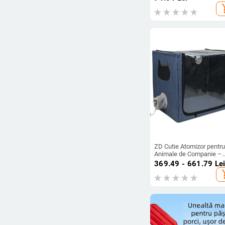
pentru capturarea albinel
add_s
ZD Cutie Atomizor pentru
Animale de Companie –
Pliabilă, Portabilă,
369.49 - 661.79
Le
Capacitate Mare, pentru 
add_s
și uscare pisici și câini