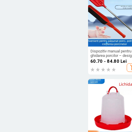
Dispozitiv manual pentru
ghidarea porcilor – desi
îngroșat, din plastic, potri
60.70 - 84.80
Lei
pentru creșterea porcinel
add_s