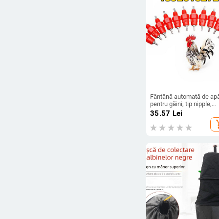
Fântână automată de ap
pentru găini, tip nipple,
model 132, Changbaole
35.57
Lei
add_s