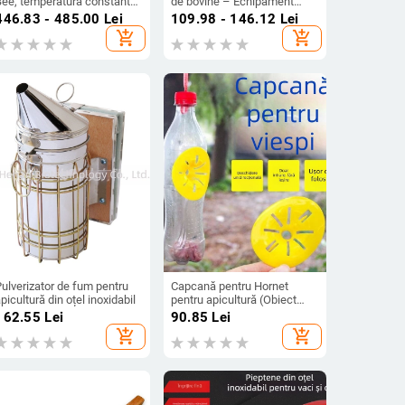
Bee, temperatură constantă,
de bovine – Echipament
otrivit pentru apicultură și
veterinar pentru zootehnie și
446.83 - 485.00
Lei
109.98 - 146.12
Lei
zootehnie
acvacultură
add_shopping_cart
add_shopping_cart
ulverizator de fum pentru
Capcană pentru Hornet
picultură din oțel inoxidabil
pentru apicultură (Obiect
aplicabil: Hornet; Tip: Altele;
162.55
Lei
90.85
Lei
Domeniu de aplicare:
add_shopping_cart
add_shopping_cart
Creșterea animalelor și
acvultură)