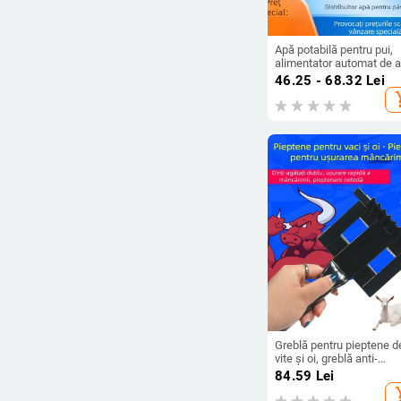
Apă potabilă pentru pui,
alimentator automat de a
chiuvetă pentru pui, sticl
46.25 - 68.32
Lei
apă potabilă, hrănire cu
add_s
ceaun pentru pui,
consumabile pentru hrăn
puilor
Greblă pentru pieptene d
vite și oi, greblă anti-
mâncărime, perie de păr
84.59
Lei
pentru vite, perie de cură
add_s
veterinară, pieptene pent