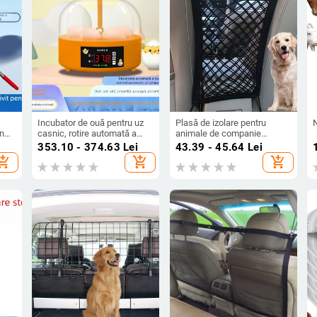
Incubator de ouă pentru uz
Plasă de izolare pentru
gn
casnic, rotire automată a
animale de companie
vit
ouălor, capacitate 6 ouă,
Amazon, plasă de protecție
353.10 - 374.63
Lei
43.39 - 45.64
Lei
or
pentru ouă de pui și prepelițe
pentru mașini pentru câini,
hopping_cart
add_shopping_cart
add_shopping_cart
buzunar pentru scaun,
depozitare în cameră, plasă
elastică, buzunar