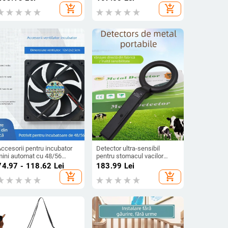
mobilă
Nouă, Pentru zootehnie,
add_shopping_cart
add_shopping_cart
Uscată și Întunecată
ccesorii pentru incubator
Detector ultra-sensibil
mini automat cu 48/56
pentru stomacul vacilor
entilatoare de evacuare și
(magnet; pentru bovine;
74.97 - 118.62
Lei
183.99
Lei
6 ventilatoare superioare și
zootehnie și acvacultură;
add_shopping_cart
add_shopping_cart
nferioare
asigurare a calității)