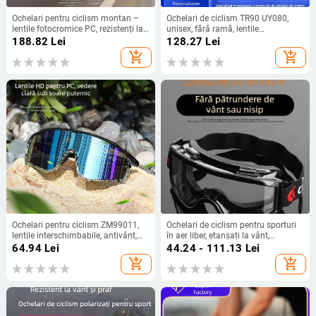
Ochelari pentru ciclism montan –
Ochelari de ciclism TR90 UY080,
lentile fotocromice PC, rezistenți la
unisex, fără ramă, lentile
vânt, suporturi nazale reglabile,
interschimbabile
188.82
Lei
128.27
Lei
compatibili cu ochelari de vedere
add_shopping_cart
add_shopping_cart
Ochelari pentru ciclism ZM99011,
Ochelari de ciclism pentru sporturi
lentile interschimbabile, antivânt,
în aer liber, etanșați la vânt,
cadru complet, unisex
rezistenți la stropi și impact,
64.94
Lei
44.24 - 111.13
Lei
purtabili pe cap, lentile
add_shopping_cart
add_shopping_cart
interschimbabile, compatibili cu
lentile corective