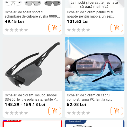
Ochelari de soare sport cu
Ochelari de ciclism pentru zi și
schimbare de culoare Yusha 0089,
noapte, pentru miopie, unisex,
unisex, lentile interschimbabile,
ochelari de sport outdoor de înaltă
49.45
Lei
131.63
Lei
pentru ciclism și activități în aer
calitate
add_shopping_cart
add_shopping_cart
liber
Ochelari de ciclism Tosuod, model
Ochelari de ciclism cu cadru
SS-850, lentile polarizate, lentile PC
complet, ramă PC, lentilă cu
+ rame PC, compatibili cu ochelari
schimbare de culoare, unisex
148.39 - 159.18
Lei
52.08
Lei
cu bandă pentru cap
add_shopping_cart
add_shopping_cart