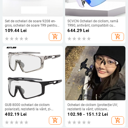
Set de ochelari de soare 9208 en-
SCVCN Ochelari de ciclism, ramă
gros, ochelari de soare TR9 pentru
TR90, antivânt, compatibili cu
ciclism în aer liber, ochelari sport
ochelari de corecție
109.44
Lei
644.29
Lei
pentru bărbați și femei, ochelari
add_shopping_cart
add_shopping_cart
sport cu parbriz
GUB 8000 ochelari de ciclism
Ochelari de ciclism (protecție UV;
polarizați, rezistenți la vânt, zi-
rezistenți la vânt; utilizare
noapte, lentile interschimbabile
zi/noapte; lentile fotochromice)
402.19
Lei
102.98 - 151.12
Lei
add_shopping_cart
add_shopping_cart