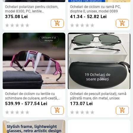
Ochelari polarizan pentru ciclism,
Ochelari de ciclism cu ramă PC,
model 8300, PC, lentile
dioptrie 0, unisex, model 0089
interschimbabile, compatibili cu
375.08
Lei
41.34 - 52.82
Lei
ochelari cu dioptrii
add_shopping_cart
add_shopping_cart
Ochelari de ciclism cu lentile cu
Ochelari de pescuit polarizați, ramă
schimbare de culoare, anti-ceață,
pătrată mare, din metal, unisex
lentile interschimbabile, pernițe
539.99 - 577.54
Lei
173.07
Lei
nazale reglabile, brațe detașabile
add_shopping_cart
add_shopping_cart