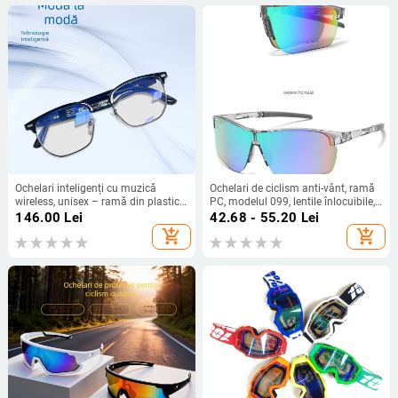
Ochelari inteligenți cu muzică
Ochelari de ciclism anti-vânt, ramă
wireless, unisex – ramă din plastic,
PC, modelul 099, lentile înlocuibile,
fără prescripție, model Y06-24,
unisex
146.00
Lei
42.68 - 55.20
Lei
potriviți pentru alergare și ciclism
add_shopping_cart
add_shopping_cart