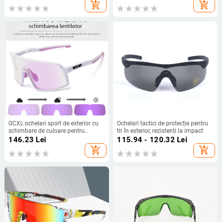
protecție UV
add_shopping_cart
add_shopping_cart
GCXL ochelari sport de exterior cu
Ochelari tactici de protecție pentru
schimbare de culoare pentru
tir în exterior, rezistenți la impact
alpinism, drumeții și ciclism, unisex,
146.23
Lei
115.94 - 120.32
Lei
protecție UV
add_shopping_cart
add_shopping_cart