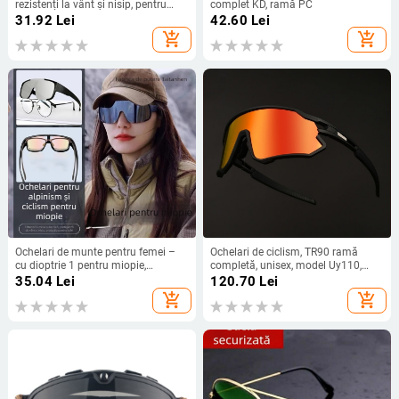
rezistenți la vânt și nisip, pentru
complet KD, ramă PC
sport în aer liber, unisex, pentru
31.92
Lei
42.60
Lei
alpinism
add_shopping_cart
add_shopping_cart
Ochelari de munte pentru femei –
Ochelari de ciclism, TR90 ramă
cu dioptrie 1 pentru miopie,
completă, unisex, model Uy110,
protecție împotriva vântului și UV,
lentile înlocuibile
35.04
Lei
120.70
Lei
ramă completă din rășină, pentru
add_shopping_cart
add_shopping_cart
ciclism