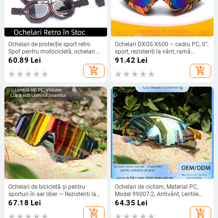
Ochelari de protecție sport retro
Ochelari DXGS X600 – cadru PC, 0°,
Spot pentru motocicletă, ochelari de
sport, rezistenți la vânt, ramă
echitație cross-country, ochelari de
completă, unisex, ochelari pentru
60.89
Lei
91.42
Lei
protecție pentru sporturi în aer liber,
ciclism
add_shopping_cart
add_shopping_cart
ochelari de protecție împotriva
vântului și prafului pentru cască
Ochelari de bicicletă și pentru
Ochelari de ciclism, Material PC,
sporturi în aer liber — Rezistenți la
Model 99007-2, Antivânt, Lentile
vânt și praf, Protecție UV, Material
înlocuibile
67.18
Lei
64.35
Lei
PC, Model ZM99017
add_shopping_cart
add_shopping_cart