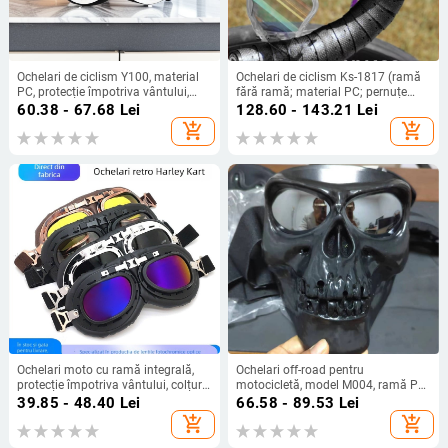
Ochelari de ciclism Y100, material
Ochelari de ciclism Ks-1817 (ramă
PC, protecție împotriva vântului,
fără ramă; material PC; pernuțe
ramă completă, ochelari sport
nazale reglabile)
60.38 - 67.68
Lei
128.60 - 143.21
Lei
unisex
add_shopping_cart
add_shopping_cart
Ochelari moto cu ramă integrală,
Ochelari off-road pentru
protecție împotriva vântului, colțuri
motocicletă, model M004, ramă PC,
rotunjite, unisex, model Ha 8189
pentru uz în curse, compatibili cu
39.85 - 48.40
Lei
66.58 - 89.53
Lei
ochelari cu bandă pentru cap.
add_shopping_cart
add_shopping_cart