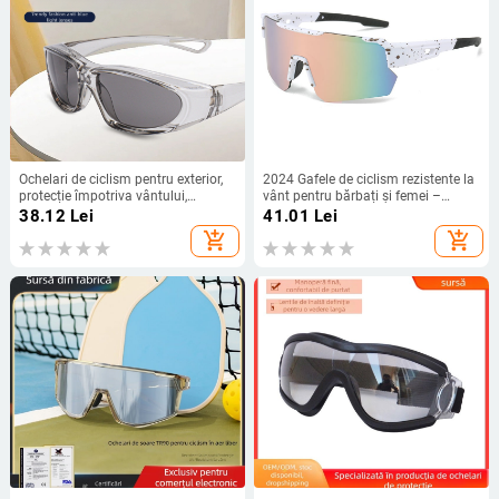
Ochelari de ciclism pentru exterior,
2024 Gafele de ciclism rezistente la
protecție împotriva vântului,
vânt pentru bărbați și femei –
nisipului și polenului, blocare a
ochelari de soare pentru bicicletă,
38.12
Lei
41.01
Lei
luminii albastre, stil și protecție
model 9336
add_shopping_cart
add_shopping_cart