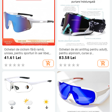
Ochelari de ciclism fără ramă,
Ochelari de ski antifog pentru adulți,
unisex, pentru sporturi în aer liber,
pentru alpinism, curse și
protecție UV, cadru mare
motociclete – protecție împotriva
41.61
Lei
83.58
Lei
prafului
add_shopping_cart
add_shopping_cart