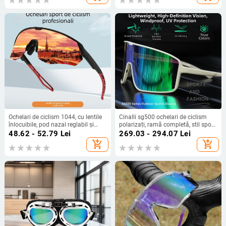
Ochelari de ciclism 1044, cu lentile
Cinalli sg500 ochelari de ciclism
înlocuibile, pod nazal reglabil și
polarizați, ramă completă, stil sport
compatibili cu ochelari cu bandă
unisex, lentile înlocuibile,
48.62 - 52.79
Lei
269.03 - 294.07
Lei
pentru cap
compatibili cu lentilele de ochelari
add_shopping_cart
add_shopping_cart
cu prescripție