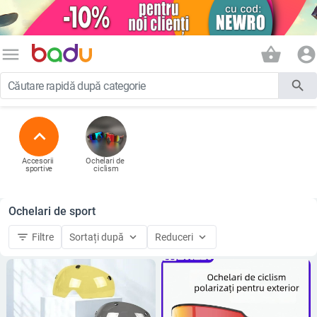
menu
shopping_basket
account_circle
search
expand_less
Accesorii 
Ochelari de 
sportive
ciclism
Ochelari de sport
filter_list
keyboard_arrow_down
keyboard_arrow_down
Filtre
Sortați după
Reduceri