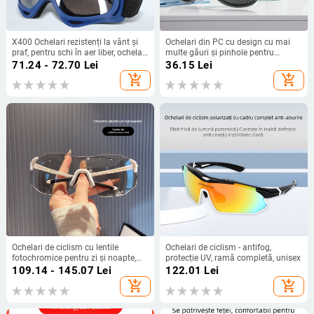
X400 Ochelari rezistenți la vânt și
Ochelari din PC cu design cu mai
praf, pentru schi în aer liber, ochelari
multe găuri și pinhole pentru
tactici de luptă, ochelari pentru
corectarea strabismului și
71.24 - 72.70
Lei
36.15
Lei
motocicletă
ambliopiei; grosimea lentilei 1,3
add_shopping_cart
add_shopping_cart
mm; protejează împotriva miopiei.
Ochelari de ciclism cu lentile
Ochelari de ciclism - antifog,
fotochromice pentru zi și noapte,
protecție UV, ramă completă, unisex
unisex, rezistenți la vânt și nisip
109.14 - 145.07
Lei
122.01
Lei
add_shopping_cart
add_shopping_cart