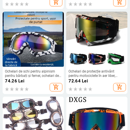
add_shopping_cart
add_shopping_cart
Ochelari de schi pentru alpinism
Ochelari de protecție antivânt
pentru bărbați și femei, ochelari de
pentru motociclete în aer liber,
schi cu un singur strat, ochelari de
Harley, retro, antivânt, ochelari de
74.26
Lei
72.64
Lei
motocicletă anti-UV acoperiți,
nisip, ochelari de schi pentru
add_shopping_cart
add_shopping_cart
personalizabili
bărbați și femei, en-gros