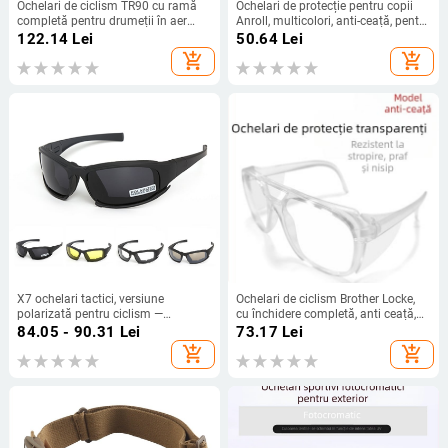
Ochelari de ciclism TR90 cu ramă
Ochelari de protecție pentru copii
completă pentru drumeții în aer
Anroll, multicolori, anti-ceață, pentru
liber și alpinism, protecție UV,
activități în aer liber, protecție
122.14
Lei
50.64
Lei
ochelari de soare sport
oculară la jocuri cu apă și contra
add_shopping_cart
add_shopping_cart
polenului.
X7 ochelari tactici, versiune
Ochelari de ciclism Brother Locke,
polarizată pentru ciclism —
cu închidere completă, anti ceață,
protecție împotriva vântului, lentile
rezistenți la praf, protecție împotriva
84.05 - 90.31
Lei
73.17
Lei
rezistente la impact, viziune
stropilor, unisex
add_shopping_cart
add_shopping_cart
nocturnă HD