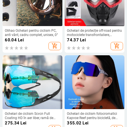
Olihao Ochelari pentru ciclism PC,
Ochelari de protecție off-road pentru
anti vânt, cadru complet, unisex, 0°
motociclete transfrontaliere,
rezistente la vânt, nisip, Harley,
60.04
Lei
74.37
Lei
ochelari de protecție pentru schi, în
add_shopping_cart
add_shopping_cart
aer liber, pentru echitație, ochelari
de protecție rezistenti la vânt,
mască
Ochelari de ciclism Scvcn Full
Ochelari de ciclism fotocromatici
Coating HD în aer liber, ramă de
Kapvoe Reef pentru bicicletă, de
înlocuire, ochelari de protecție
munte și șosea, pentru zi și noapte
275.34
Lei
355.02
Lei
pentru biciclete, alpinism, sport