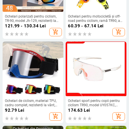
Ochelari polarizați pentru ciclism,
Ochelari pentru motocicletă și off-
TR-90, model Jh-129, rezistenți la
road pentru ciclism, ramă TR90, a
vânt, suporturi nazale reglabile
doua generație, lentile
121.99 - 130.34
Lei
60.39 - 67.14
Lei
interschimbabile, compatibile cu
add_shopping_cart
add_shopping_cart
banda pentru cap, ochelari de
ciclism
Ochelari de ciclism, material TPU,
Ochelari sport pentru copii pentru
cadru complet, rezistenți la vânt,
ciclism TR90, model UY057KC,
unisex, model Jh002, lentile
ochelari interschimbabili, stil
92.79
Lei
174.63
Lei
înlocuibile, compatibile cu ochelari
mișcare, cadru complet pentru copii
add_shopping_cart
add_shopping_cart
de dioptrii și ochelari cu bandă
pentru cap