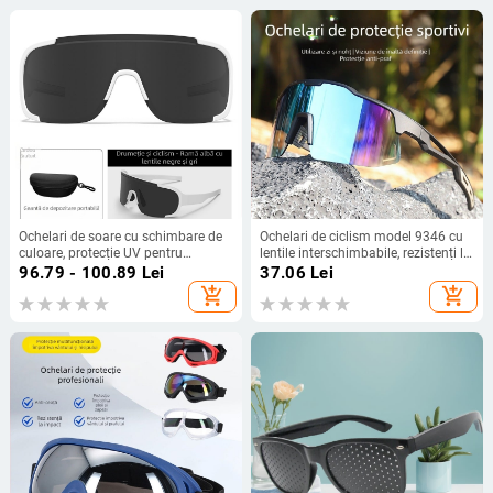
Ochelari de soare cu schimbare de
Ochelari de ciclism model 9346 cu
culoare, protecție UV pentru
lentile interschimbabile, rezistenți la
activități în aer liber: drumeții,
vânt, protecție UV
96.79 - 100.89
Lei
37.06
Lei
alpinism, schi și ciclism, rezistenți la
add_shopping_cart
add_shopping_cart
vânt și praf