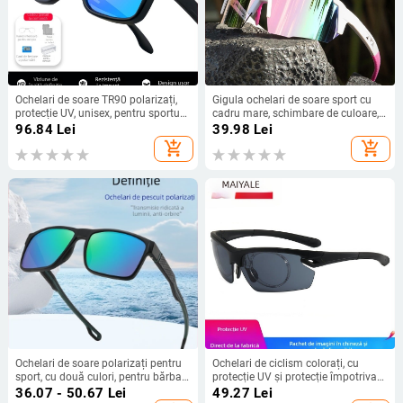
Ochelari de soare TR90 polarizați,
Gigula ochelari de soare sport cu
protecție UV, unisex, pentru sporturi
cadru mare, schimbare de culoare,
în aer liber, drumeții și golf
pentru ciclism și alpinism, unisex,
96.84
Lei
39.98
Lei
cu lentile interschimbabile
add_shopping_cart
add_shopping_cart
Ochelari de soare polarizați pentru
Ochelari de ciclism colorați, cu
sport, cu două culori, pentru bărbați
protecție UV și protecție împotriva
– condus, ciclism și pescuit,
vântului, pentru activități în aer liber
36.07 - 50.67
Lei
49.27
Lei