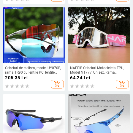
Ochelari de ciclism, model UY070B,
NAFEIB Ochelari Motocicleta TPU,
ramă TR90 cu lentile PC, lentile
Model N1777, Unisex, Ramă
interschimbabile, dioptrie 0
Completă, Off-Road, Curea din
205.35
Lei
64.24
Lei
silicon antiderapant
add_shopping_cart
add_shopping_cart