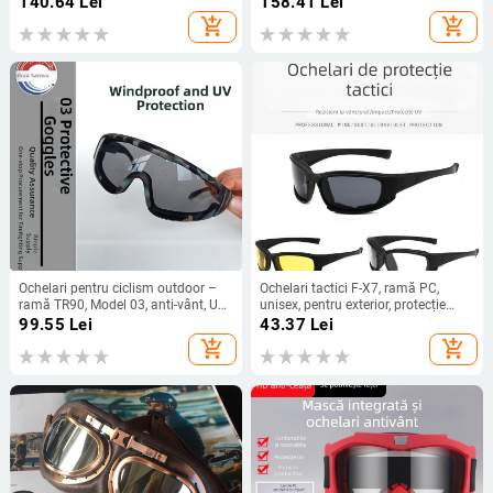
140.64
Lei
158.41
Lei
nazale reglabile
ramă completă
add_shopping_cart
add_shopping_cart
Ochelari pentru ciclism outdoor –
Ochelari tactici F-X7, ramă PC,
ramă TR90, Model 03, anti-vânt, UV
unisex, pentru exterior, protecție
rezistent, cadru integral, unisex
împotriva vântului și prafului,
99.55
Lei
43.37
Lei
protecție la impact, rezistenți la
add_shopping_cart
add_shopping_cart
explozii