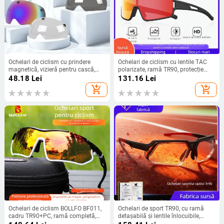
Ochelari de ciclism cu prindere
Ochelari de ciclism cu lentile TAC
magnetică, vizieră pentru cască,
polarizate, ramă TR90, protecție
impermeabili și protecție solară
împotriva vântului și UV, punți
48.18
Lei
131.16
Lei
nazale reglabile
add_shopping_cart
add_shopping_cart
Ochelari de ciclism BOLLFO BF011,
Ochelari de sport TR90, cu ramă
cadru TR90+PC, ramă completă,
detașabilă și lentile înlocuibile,
lentile interschimbabile, pernute
suporturi nazale reglabile, unisex,