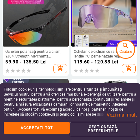
search
Căutare
Ochelari polarizați pentru ciclism,
Ochelari de ciclism cu ramă TR90,
YJ04, Strength Merchants,
lentile PC, perne nazale reglabile,
compatibili cu lentile de corecție,
model JDS2149Y131
59.90 - 135.50
Lei
119.60 - 120.83
Lei
brațe detașabile, rășină de inginerie
add_shopping_cart
add_shopping_cart
Folosim cookie-uri și tehnologii similare pentru a furniza și îmbunătăți
Serviciul nostru, pentru a vă oferi cea mai bună experiență de utilizare, pentru a
menține securitatea platformei, pentru a personaliza conținutul și reclamele și
pentru a măsura eficacitatea campaniilor noastre de marketing. Alegerea
opțiunii „Acceptă tot”, vă exprimați acordul ca noi și partenerii noștri de
Vezi mai mult
încredere să stocăm cookie-uri și tehnologii similare pe dispozitivul dvs. în
scopuri publicitare și analitice. Vă puteți gestiona preferințele în orice moment
făcând clic pe „Gestionează preferințele”. Pentru mai multe informații, vă
GESTIONEAZĂ
ACCEPTAȚI TOT
%
home
apps
shopping_basket
person
rugăm să consultați
Politica noastră de confidențialitate
.
PREFERINȚELE
Acasă
Categorii
Coș
Reduceri
Profil