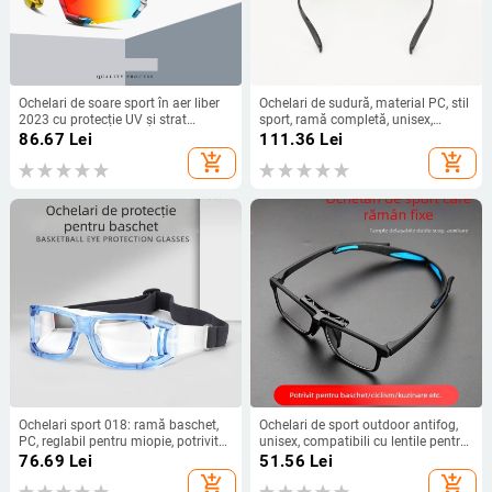
Ochelari de soare sport în aer liber
Ochelari de sudură, material PC, stil
2023 cu protecție UV și strat
sport, ramă completă, unisex,
protector adevărat, lentile
model Ui001a, lentile
86.67
Lei
111.36
Lei
monocomponente, ochelari de
interschimbabile
add_shopping_cart
add_shopping_cart
soare unisex, ochelari de protecție
pentru ciclism
Ochelari sport 018: ramă baschet,
Ochelari de sport outdoor antifog,
PC, reglabil pentru miopie, potrivit
unisex, compatibili cu lentile pentru
pentru baschet, fotbal, alergare,
miopie și protecție împotriva
76.69
Lei
51.56
Lei
ciclism, golf
exploziilor, ramă pentru
add_shopping_cart
add_shopping_cart
fotbal/baschet TR903