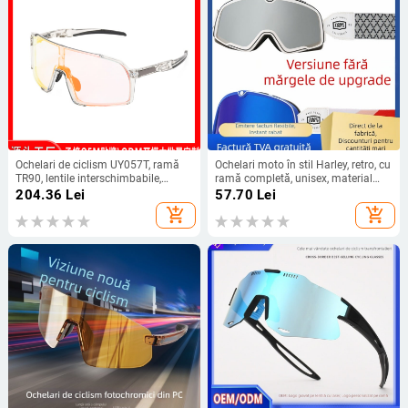
Ochelari de ciclism UY057T, ramă
Ochelari moto în stil Harley, retro, cu
TR90, lentile interschimbabile,
ramă completă, unisex, material
unisex, design cu ramă completă;
TUP, pentru mers pe motocicletă
204.36
Lei
57.70
Lei
potriviți pentru pescuit, alergare,
add_shopping_cart
add_shopping_cart
ciclism și golf.