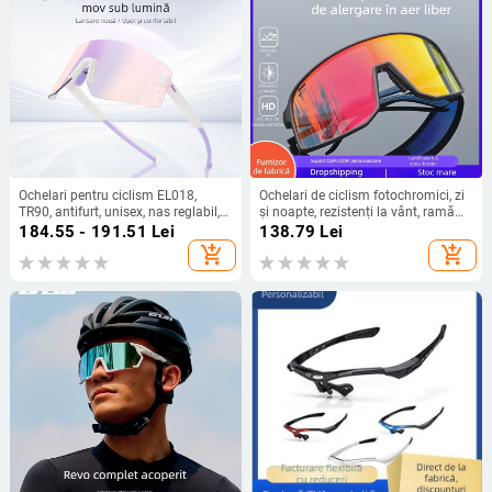
Ochelari pentru ciclism EL018,
Ochelari de ciclism fotochromici, zi
TR90, antifurt, unisex, nas reglabil,
și noapte, rezistenți la vânt, ramă
compatibili cu lentile dioptrice
completă, lentile interschimbabile
184.55 - 191.51
Lei
138.79
Lei
add_shopping_cart
add_shopping_cart