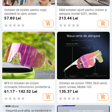
Ochelari de ciclism pentru copii,
S&M ochelari sport pentru ciclism și
rezistenți la vânt, unisex
alergare, model S201, lentile
fotochromice, lentile
57.80
Lei
213.44
Lei
interschimbabile, suport nazal
add_shopping_cart
add_shopping_cart
reglabil, compatibili cu ochelari de
dioptrie, unisex
BF610 Ochelari de ciclism
Ochelari de ciclism TR90, fără ramă,
zi/noapte, fotocromici, protecție la
sport, unisex, Model 103
vânt, pentru sporturi în aer liber,
61.17 - 142.52
Lei
135.37
Lei
unisex, material PC, lentile
add_shopping_cart
add_shopping_cart
interschimbabile, compatibile cu
lentile de corecție