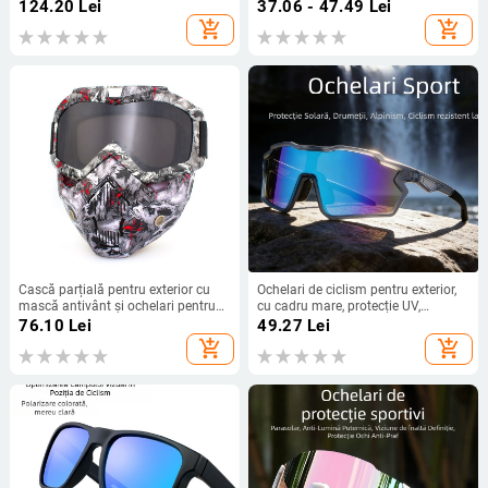
pentru alergare și drumeții
în aer liber și ciclism montan
124.20
Lei
37.06 - 47.49
Lei
add_shopping_cart
add_shopping_cart
Cască parțială pentru exterior cu
Ochelari de ciclism pentru exterior,
mască antivânt și ochelari pentru
cu cadru mare, protecție UV,
motociclete off-road
rezistenți la vânt, unisex
76.10
Lei
49.27
Lei
add_shopping_cart
add_shopping_cart