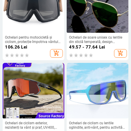
Ochelari pentru motocicletă și
Ochelari de soare unisex cu lentile
ciclism, protecție împotriva vântului
din sticlă temperată, design
și prafului, lentile antifog,
modern, protecție UV, pentru
106.26
Lei
49.57 - 77.64
Lei
compatibile cu miopie OP056
condus
add_shopping_cart
add_shopping_cart
Ochelari de ciclism exterior,
Ochelari de ciclism cu lentile
rezistenți la vânt și praf, UV400,
oglindite, anti-vânt, pentru activități