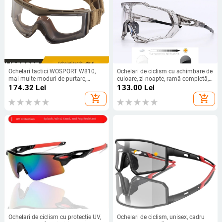
Ochelari tactici WOSPORT W810,
Ochelari de ciclism cu schimbare de
mai multe moduri de purtare,
culoare, zi-noapte, ramă completă,
compatibili cu cască pentru ciclism
unisex, model Q1, compatibili cu
174.32
Lei
133.00
Lei
în aer liber
ochelari cu dioptrii
add_shopping_cart
add_shopping_cart
Ochelari de ciclism cu protecție UV,
Ochelari de ciclism, unisex, cadru