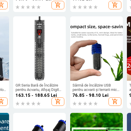
pompă de filtrare, mut,
mirosurilor
i
hopping_cart
add_shopping_cart
add_shopping_cart
extern, agățat, reglabil
p
GR Seria Bară de Încălzire
Sârmă de încălzire USB
T
lor
pentru Acvariu, Afișaj Digital
pentru acvarii și terrarii mici,
a
– Termostat Automat pentru
cu control automat al
t
i
163.15 - 188.65
Lei
76.85 - 98.10
Lei
Țestoase
temperaturii (Material: fir
hopping_cart
add_shopping_cart
add_shopping_cart
NiCr; Putere: 10/15W;
W
Greutate: 89 g)