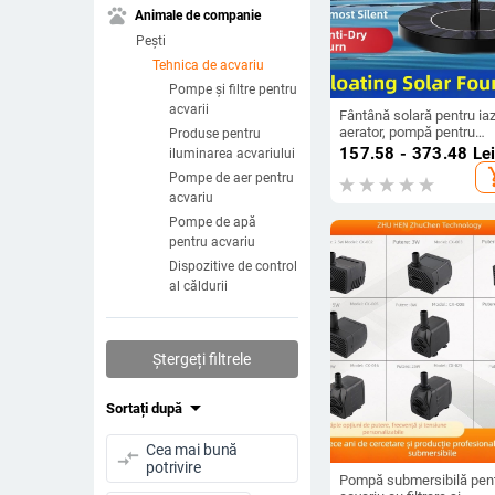
pets
Animale de companie
Pești
Tehnica de acvariu
Pompe și filtre pentru
acvarii
Fântână solară pentru ia
aerator, pompă pentru
Produse pentru
exterior
157.58 - 373.48
Le
iluminarea acvariului
add_s
Pompe de aer pentru
acvariu
Pompe de apă
pentru acvariu
Dispozitive de control
al căldurii
Ștergeți filtrele
arrow_drop_down
Sortați după
Cea mai bună
compare_arrows
potrivire
Pompă submersibilă pen