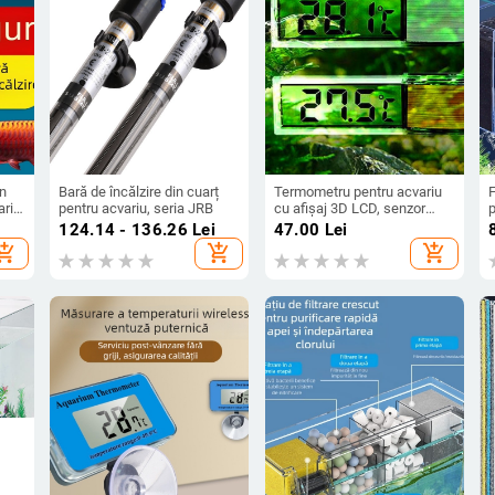
in
Bară de încălzire din cuarț
Termometru pentru acvariu
F
ariu,
pentru acvariu, seria JRB
cu afișaj 3D LCD, senzor
p
electronic pentru pești și
o
i
124.14 - 136.26
Lei
47.00
Lei
țestoase
b
hopping_cart
add_shopping_cart
add_shopping_cart
f
g