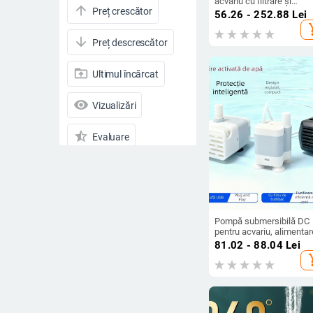
acvariu cu filtrare și
arrow_upward
Preț crescător
circulație, pompă de apă
56.26 - 252.88
Lei
mică
add_s
arrow_downward
Preț descrescător
drive_folder_upload
Ultimul încărcat
visibility
Vizualizări
star_half
Evaluare
arrow_drop_down
Reduceri
Reduceri
Pompă submersibilă DC
Toate produsele
pentru acvariu, alimentar
USB, mică, silențioasă, c
81.02 - 88.04
Lei
filtrare și circulație a apei
add_s
Preț
aspirație laterală
-