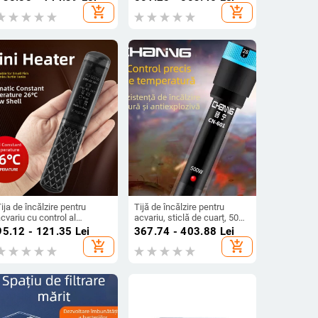
nteligentă a temperaturii,
temperaturii, protecție la
add_shopping_cart
add_shopping_cart
recizie 1°
explozie, versiune de export
ija de încălzire pentru
Tijă de încălzire pentru
cvariu cu control al
acvariu, sticlă de cuarț, 50–
emperaturii – ABS, 158 g,
500W, 0,5 kg, brandul
95.12 - 121.35
Lei
367.74 - 403.88
Lei
30–100 W
Chuangning
add_shopping_cart
add_shopping_cart