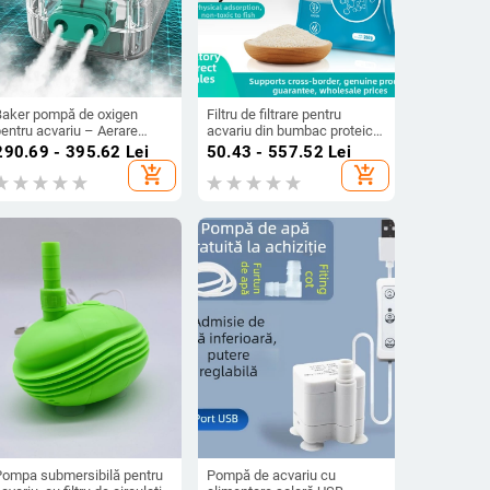
Baker pompă de oxigen
Filtru de filtrare pentru
entru acvariu – Aerare
acvariu din bumbac proteic,
mecanică silențioasă,
pentru eliminarea
290.69 - 395.62
Lei
50.43 - 557.52
Lei
utere înaltă, nu este
îngălbenirii, deodorant și
add_shopping_cart
add_shopping_cart
importată, Greutate 2000 g
purificarea apei, 250 g,
brandul BESSN
Pompa submersibilă pentru
Pompă de acvariu cu