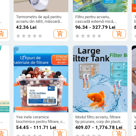
Termometru de apă pentru
Filtru pentru acvariu,
1
acvariu din ABS, măsoară
cascadă externă mică,
temperatura apei, suportă
montat pe perete, broască
î
42.36
Lei
96.34 - 327.79
Lei
mărci private
țestoasă, filtru mic trei în
n
hopping_cart
add_shopping_cart
add_shopping_cart
unu, pompă de apă
silențioasă, purificare a apei,
pompă de circulație
Yee inele ceramice
Modul filtru acvariu, filtrare
V
,
biochimice pentru filtrare, cu
tip picurare, corp din plastic,
c
i
cărbune activ și piatră
material filtrant din bumbac,
b
i
54.45 - 111.71
Lei
409.07 - 1,776.78
Lei
vulcanică pentru acvariu mic
marcă Yimiduo, greutate 0,5
hopping_cart
add_shopping_cart
add_shopping_cart
kg, etichetă privată