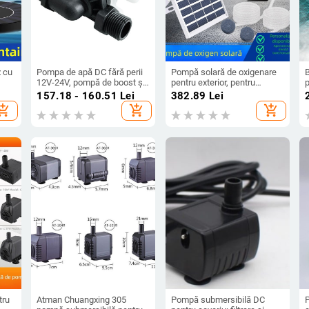
z cu
Pompa de apă DC fără perii
Pompă solară de oxigenare
12V-24V, pompă de boost și
pentru exterior, pentru
p
circulație pentru încălzire și
pescuit, grădină și iazuri
i
157.18 - 160.51
Lei
382.89
Lei
răcire, rezistență la
mici, 5W, cu baterie
P
hopping_cart
add_shopping_cart
add_shopping_cart
temperaturi înalte, cu patru
porturi
tru
Atman Chuangxing 305
Pompă submersibilă DC