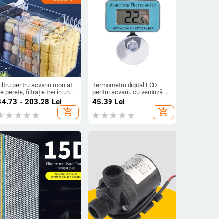
iltru pentru acvariu montat
Termometru digital LCD
e perete, filtrație trei în unu,
pentru acvariu cu ventuză –
xigenare și susținerea
corp din plastic, măsoară
84.73 - 203.28
Lei
45.39
Lei
acteriilor benefice,
temperatura apei
add_shopping_cart
add_shopping_cart
uncționare silențioasă,
reutate 1 kg