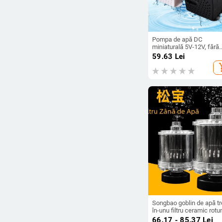
Pompa de apă DC
miniaturală 5V-12V, fără
perii, submersibilă, pentr
59.63
Lei
acvariu, fântână și dozat
add_s
de apă pentru animale d
companie
Songbao goblin de apă tr
în-unu filtru ceramic rotu
acvariu de pește mic acv
66.17 - 85.37
Lei