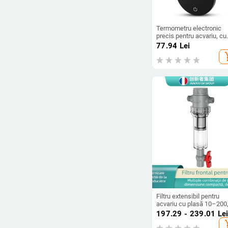
Termometru electronic
precis pentru acvariu, cu
baterie Încorporată
77.94
Lei
reîncărcabilă
add_s
Filtru extensibil pentru
acvariu cu plasă 10–200
cameră de sedimentare ș
197.29 - 239.01
Le
supapă cu bilă (mediu
add_s
filtrant)