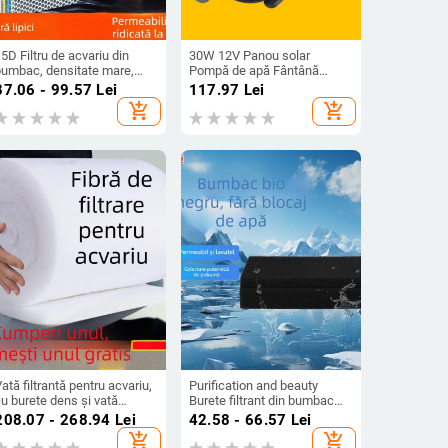
5D Filtru de acvariu din
30W 12V Panou solar
bumbac, densitate mare,
Pompă de apă Fântână
ngroșat, fără lipici, spălare,
Pompă Iaz Grădină Piscină
87.06 - 99.57
Lei
117.97
Lei
u putrezire, calitatea apei,
Zgomot redus Fântână
add_shopping_cart
add_shopping_cart
bumbac chimic, acvariu
Solară de umplere
ată filtrantă pentru acvariu,
Purification and beauty
u burete dens și vată
Burete filtrant din bumbac
iochimică pentru filtrare în
biochimic pentru acvarii –
208.07 - 268.94
Lei
42.58 - 66.57
Lei
acvariu
Filtru din bumbac
add_shopping_cart
add_shopping_cart