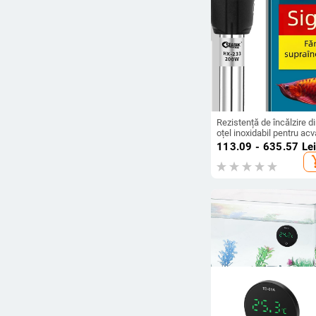
Rezistență de încălzire d
oțel inoxidabil pentru acv
cu control automat al
113.09 - 635.57
Le
temperaturii, protecție la
add_s
explozie și economie de
energie