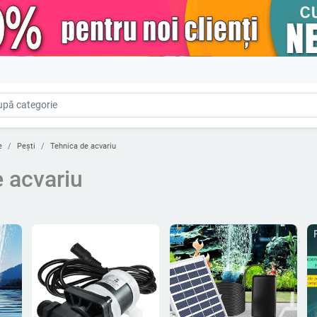
e
Pești
Tehnica de acvariu
 acvariu