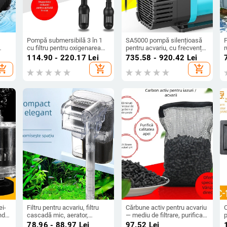
Pompă submersibilă 3 în 1
SA5000 pompă silențioasă
F
cu filtru pentru oxigenarea
pentru acvariu, cu frecvență
r
u
acvariului, silențioasă și
variabilă, pompă cu utilizare
p
114.90 - 220.17
Lei
735.58 - 920.42
Lei
or
compactă
dublă pentru acvariu și iaz,
hopping_cart
add_shopping_cart
add_shopping_cart
e
aspirație redusă, compactă
f
p
ei-
Filtru pentru acvariu, filtru
Cărbune activ pentru acvariu
nd
cascadă mic, aerator,
— mediu de filtrare, purificare
p
ariu
acvariu, montat pe perete,
a apei, adsorbție, eliminarea
a
78.96 - 88.97
Lei
97.52
Lei