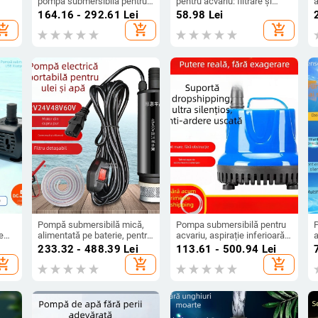
pompă submersibilă pentru
pentru acvariu: filtrare și
a
acvariu, cu capac protector
circulație a apei, pompă de
-
164.16 - 292.61
Lei
58.98
Lei
anti-suction pentru pești,
fântână cu debit mare,
hopping_cart
add_shopping_cart
add_shopping_cart
pompă pentru schimbarea
pompă de apă micro pentru
apei și circulație, pompă de
animale de companie
tip fântână
Pompă submersibilă mică,
Pompa submersibilă pentru
e
alimentată pe baterie, pentru
acvariu, aspirație inferioară,
a
u
udare casnică și grădină
circulație și filtrare a apei
o
233.32 - 488.39
Lei
113.61 - 500.94
Lei
,
p
hopping_cart
add_shopping_cart
add_shopping_cart