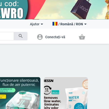
Ajutor
/
Română
/
RON
search
account_circle
shopping_basket
Conectați-vă