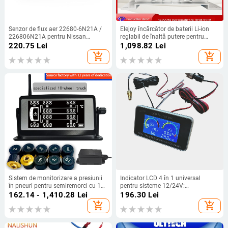
Senzor de flux aer 22680-6N21A /
Elejoy încărcător de baterii Li-ion
226806N21A pentru Nissan
reglabil de înaltă putere pentru
Pathfinder 2002-2003
cărucioarele de golf, 48V 20A,
220.75
Lei
1,098.82
Lei
1000W, indicator LED impermeabil,
add_shopping_cart
add_shopping_cart
intrare AC 180–240V
Sistem de monitorizare a presiunii
Indicator LCD 4 în 1 universal
în pneuri pentru semiremorci cu 10
pentru sisteme 12/24V:
roți, senzor extern solar, afișaj
temperatura apei, tensiune, nivelul
162.14 - 1,410.28
Lei
196.30
Lei
digital, interval 0-15 bar, model
de ulei și cantitatea de ulei, pentru
add_shopping_cart
add_shopping_cart
HB14Q-1510Z
autovehicule, camioane, vehicule
agricole și excavatoare