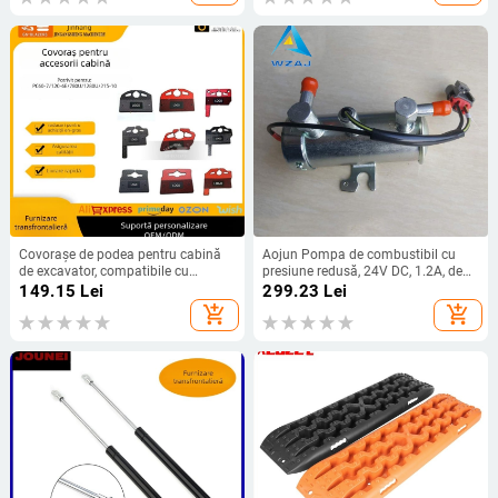
Covorașe de podea pentru cabină
Aojun Pompa de combustibil cu
de excavator, compatibile cu
presiune redusă, 24V DC, 1.2A, debit
Komatsu 60-7, 120-6E, 78U, 128U,
110 L/min, 0.03 MPa, Piesă 4HK1,
149.15
Lei
299.23
Lei
215-10 – Brand Jgs
pentru vehicule de construcții
add_shopping_cart
add_shopping_cart