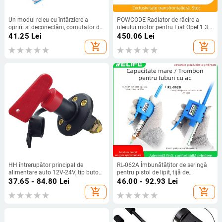
Un modul releu cu întârziere a
POWCODE Radiator de răcire a
opririi și deconectării, comutator de
uleiului motor pentru Fiat Opel 1.3D
circuit de temporizare a ciclului de
diesel (Modele de motor: 199
41.25
Lei
450.06
Lei
declanșare cu USB
A3.000, Z 13 DTH, 263 A2.000;
add_shopping_cart
add_shopping_cart
Accesorii: 55210824, 93192557,
55258602, 55213468)
HH întrerupător principal de
RL-062A Îmbunătățitor de seringă
alimentare auto 12V-24V, tip buton
pentru pistol de lipit, tijă de
anti-scurgere, cu coloană dublă
împingere, capacitate 10cc/30cc
37.65 - 84.80
Lei
46.00 - 92.93
Lei
add_shopping_cart
add_shopping_cart