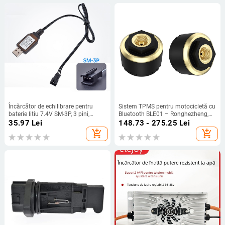
Încărcător de echilibrare pentru
Sistem TPMS pentru motocicletă cu
baterie litiu 7.4V SM-3P, 3 pini,
Bluetooth BLE01 – Ronghezheng,
intrare DC5V/1-2A, ieșire 7.4V
afișaj digital, 0.7–7 bar, cupru +
35.97
Lei
148.73 - 275.25
Lei
ABS
add_shopping_cart
add_shopping_cart