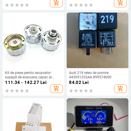
K070-500, brand GOOFIT
add_shopping_cart
add_shopping_cart
Kit de piese pentru excavator:
Audi 219 releu de pornire
supapă de evacuare, capac al
443951253AA 899574000
rezervorului hidraulic de ulei și
111.34 - 142.27
Lei
84.02
Lei
capac de ventilație pentru XCMG
add_shopping_cart
add_shopping_cart
Lovol Longgong Xiagong