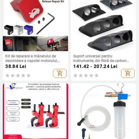
Kit de reparare a mânerului de
Suport universal pentru
deschidere a capotei motorului,
instrumente, din fibră de carbon
compatibil cu Honda Civic 96-2011
neagră, 2 inch, 52 mm, pentru piese
38.84
Lei
141.42 - 207.24
Lei
crv
de modificare auto
add_shopping_cart
add_shopping_cart