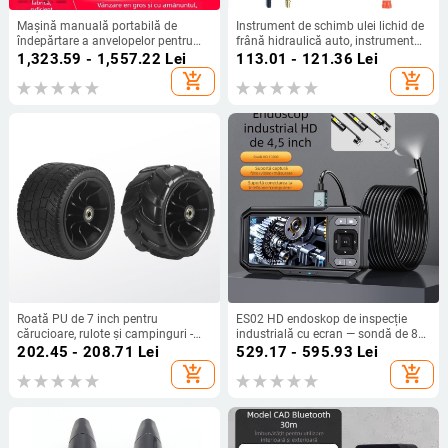
Mașină manuală portabilă de
Instrument de schimb ulei lichid de
îndepărtare a anvelopelor pentru
frână hidraulică auto, instrument
mașini mari și mici, mașină de
general de schimb ulei auto,
1,323.59 - 1,557.22
Lei
113.01 - 121.36
Lei
curățat anvelope, presă de anvelope
descărcător de ulei, schimb aer,
add_shopping_cart
add_shopping_cart
pentru lopată, presă manuală de
scurgere
anvelope pentru mașină, mașină
simplă de îndepărtare a anvelopelor
Roată PU de 7 inch pentru
ES02 HD endoskop de inspecție
cărucioare, rulote și campinguri -
industrială cu ecran — sondă de 8
ușoară, durabilă, aspect plăcut
mm, lungime de lucru 5 m, IP67
202.45 - 208.71
Lei
529.17 - 595.93
Lei
impermeabil, 720P ecran, iluminare
add_shopping_cart
add_shopping_cart
LED