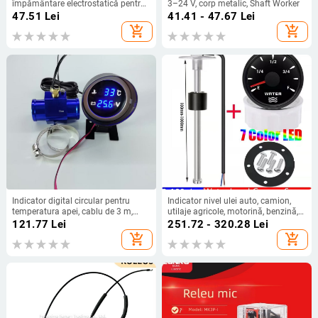
împământare electrostatică pentru
3–24 V, corp metalic, Shaft Worker
automobile
47.51
Lei
41.41 - 47.67
Lei
add_shopping_cart
add_shopping_cart
Indicator digital circular pentru
Indicator nivel ulei auto, camion,
temperatura apei, cablu de 3 m,
utilaje agricole, motorină, benzină,
universal 12V–24V, potrivit pentru
rezervor combustibil, indicator nivel
121.77
Lei
251.72 - 320.28
Lei
utilaje agricole și camioane
combustibil, senzor plutitor ulei,
add_shopping_cart
add_shopping_cart
montat pe vehicul