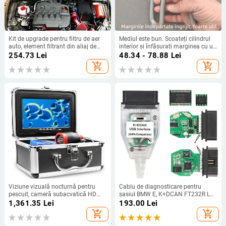
Kit de upgrade pentru filtru de aer
Mediul este bun. Scoateți cilindrul
auto, element filtrant din aliaj de
interior și înfășurați marginea cu un
aluminiu de 76 mm, admisie de aer
clește. Mașină de spălat pulsator,
254.73
Lei
48.34 - 78.88
Lei
rece
scoateți vârful plăcii, lungiți cleștele.
add_shopping_cart
add_shopping_cart
Instrumente de îndepărtare și
curățare a electrocasnicelor.
Viziune vizuală nocturnă pentru
Cablu de diagnosticare pentru
pescuit, cameră subacvatică HD
șasiul BMW E, K+DCAN FT232R L
pentru pești ancoră, echipamente
cu comutator, pentru utilizare
1,361.35
Lei
193.00
Lei
de pescuit, căutător de pești
transfrontalieră
add_shopping_cart
add_shopping_cart