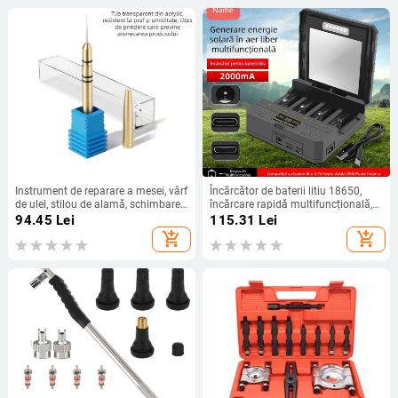
Instrument de reparare a mesei, vârf
Încărcător de baterii litiu 18650,
de ulei, stilou de alamă, schimbare
încărcare rapidă multifuncțională,
cap, vârf de ulei, stilou de alamă,
energie solară pentru exterior,
94.45
Lei
115.31
Lei
vârf de ulei, stilou de ulei cu gură
încărcător inteligent cu patru sloturi
add_shopping_cart
add_shopping_cart
plată, vârf ascuțit, stilou de ulei
26650