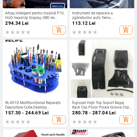
Afișaj inteligent pentru mașină P10,
Instrument de reparare a
HUD Head-Up Display, OBD de
zgârieturilor auto Temu
înaltă definiție, LCD portabil, pentru
Consignation, extractor de tablă
294.34
Lei
113.12
Lei
computer de conducere
metalică pentru caroserie, pachet
add_shopping_cart
add_shopping_cart
de instrumente pentru repararea
zgârieturilor
RL-001D Multifuncțional Reparații
Îngroșat High Top Suport Bagaj
Depozitare Cutie Desktop
Rack Clip Picior Ploaie Groove Clip
Șurubelniță Display Rack Reparații
Picior Fixare Suport Ploaie Groove
157.30 - 244.69
Lei
280.78 - 287.04
Lei
Instrument Pix Gaură Rack
Clip Picior Gheară 12-22cm
add_shopping_cart
add_shopping_cart
Depozitare