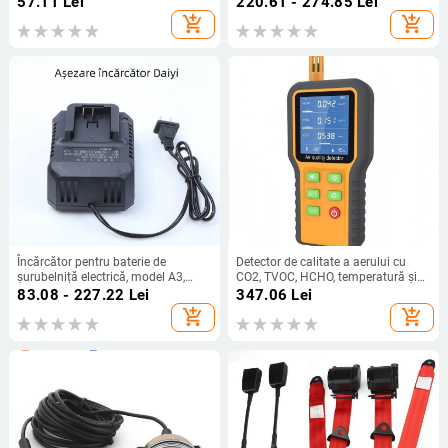
57.11
Lei
220.61 - 274.85
Lei
domeniu de măsurare standard,
2Z/JQX-62F-2Z
add_shopping_cart
add_shopping_cart
acuratețe standard, aplicație
standard
Încărcător pentru baterie de
Detector de calitate a aerului cu
șurubelniță electrică, model A3,
CO2, TVOC, HCHO, temperatură și
universal 48V/88V Li-ion
umiditate
83.08 - 227.22
Lei
347.06
Lei
add_shopping_cart
add_shopping_cart