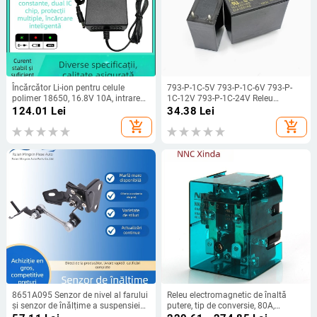
Încărcător Li-ion pentru celule
793-P-1C-5V 793-P-1C-6V 793-P-
polimer 18650, 16.8V 10A, intrare
1C-12V 793-P-1C-24V Releu
AC100-240V, seria 16.8V, ambalare
Matsukawa
124.01
Lei
34.38
Lei
în pungă
add_shopping_cart
add_shopping_cart
8651A095 Senzor de nivel al farului
Releu electromagnetic de înaltă
și senzor de înălțime a suspensiei
putere, tip de conversie, 80A,
pentru Mitsubishi Outlander —
contacte din argint, NNC71F-