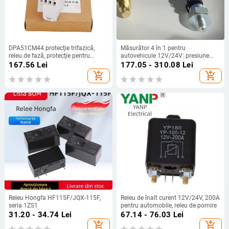
DPA51CM44 protecţie trifazică,
Măsurător 4 în 1 pentru
releu de fază, protecţie pentru
autovehicule 12V/24V: presiune
pierdere de fază, protecţie la
ulei, nivel combustibil și
167.56
Lei
177.05 - 310.08
Lei
supratensiune şi subtensiune, 208-
temperatura apei
add_shopping_cart
add_shopping_cart
480 VAC
Releu Hongfa HF115F/JQX-115F,
Releu de înalt curent 12V/24V, 200A
seria 1ZS1
pentru automobile, releu de pornire
31.20 - 34.74
Lei
67.14 - 76.03
Lei
add_shopping_cart
add_shopping_cart