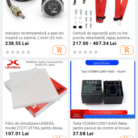
Indicator de temperatură a apei din
Centură de siguranță auto cu trei
mașină cu alarmă, 2 inchi (52 mm),
puncte, retractabilă, reglaj automat,
model 10702044, interval 60–120
din poliester
238.55
Lei
217.00 - 407.34
Lei
°C (130–250 °F), 12V, metal
add_shopping_cart
add_shopping_cart
Filtru de climatizare LEWEDA,
Taike V23084-C2001-A303 Releu
model 27277-2FT0A, pentru Nissan
pentru panoul de control al încuierii
Teana, Loulan, Pathfinder, DX7 și
centrale Buick, 10 pini, 12VDC
107.01
Lei
37.08
Lei
Infiniti JX35/QX60