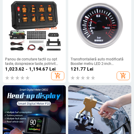
Panou de comutare tactil cu opt
Transfrontalieră auto modificată
taste, doisprezece taste, potrivit
Booster metru LED 2-inch
pentru modificarea iahturilor RV,
12V52Mm bar universal ochelari de
1,023.62 - 1,194.67
Lei
121.77
Lei
Jeep, culoare reglabilă RGB, opt
soare mat inel Booster metru
add_shopping_cart
add_shopping_cart
direcții