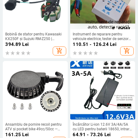
Bobină de stator pentru Kawasaki
Instrument de reparare pentru
KX250F și Suzuki RM-Z250 |
vehicule electrice, tester de senzor
Modele: KX250F 05-08, RM-Z250
Hall al motorului
394.89
Lei
110.51 - 126.24
Lei
05-06 | Brand: ZAMOSA | OEM:
add_shopping_cart
add_shopping_cart
21003-0015 / K2100-30027
Ansamblu de pornire recoil pentru
Încărcător Li-ion 12.6V 3A/4A/5A
ATV și pocket bike 49cc/50cc —
cu LED pentru baterii 18650, intrare
dinți 4, greutate 500 g, cod accesorii
AC 100-240V
161.25
Lei
64.91 - 73.26
Lei