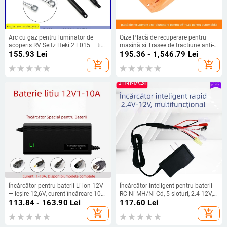
Arc cu gaz pentru luminator de
Qize Placă de recuperare pentru
acoperiș RV Seitz Heki 2 E015 – tip
mașină și Trasee de tracțiune anti-
liber, funcționare: compresie, azot,
derapare pentru off-road — nămol,
155.93
Lei
195.36 - 1,546.79
Lei
distanță montaj 340 mm, număr
nisip, zăpadă, auto-salvare
add_shopping_cart
add_shopping_cart
standard Seitz Heki 2 E015
Încărcător pentru baterii Li-ion 12V
Încărcător inteligent pentru baterii
— ieșire 12,6V, curent încărcare 10A,
RC Ni-MH/Ni-Cd, 5 sloturi, 2.4-12V,
intrare 110–220V, certificare CE
intrare 100-240V, ieșire 2-4S
113.84 - 163.90
Lei
117.60
Lei
700mAh; 7-10S 400mAh, curent de
add_shopping_cart
add_shopping_cart
încărcare 400-700mA