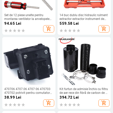
Set de 12 piese unelte pentru
14 buc dublu disc hidraulic rulment
montarea ventilelor la anvelopele
extractor extractor instrument de
auto, cu mâner antiaderent și tijă de
îndepărtare a rulmentului extractor
94.65
Lei
559.58
Lei
tragere pentru anvelope tubeless
de transmisie rulment extractor
add_shopping_cart
add_shopping_cart
470706 4707.06 4707 06 470703
Kit furtun de admisie închis cu filtru
470702 potrivit pentru comutatorul
de aer rece din fibră de carbon de 3
frânei de mână electronice Peugeot
inci
38.99
Lei
394.72
Lei
add_shopping_cart
add_shopping_cart