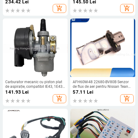
interval 1–12V
234.42
Lei
145.50
Lei
add_shopping_cart
add_shopping_cart
Carburator mecanic cu piston plat
AFH60M-48 22680-BV80B Senzor
de aspirație, compatibil IE43, 1E43,
de flux de aer pentru Nissan Teana,
1E43F, 1E45, 1E45F motoare pe
X-Trail și Pathfinder
141.93
Lei
57.11
Lei
benzină 2-tact pentru tuns gazon,
add_shopping_cart
add_shopping_cart
cu filtru de aer; gaură de montaj
standard; nr piesă 10888