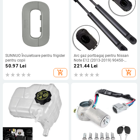
SUNNUO Încuietoare pentru frigider
Arc gaz portbagaj pentru Nissan
pentru copii
Note E12 (2013-2019) 90450-
3WF0A; tip liber, cursa 160 mm,
50.97
Lei
221.44
Lei
distanță de montaj 600 mm,
add_shopping_cart
add_shopping_cart
încărcat cu azot