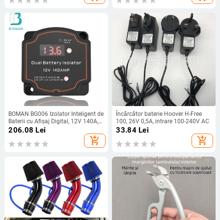
BOMAN BG006 Izolator Inteligent de
Încărcător baterie Hoover H-Free
Baterii cu Afișaj Digital, 12V 140A,
100, 26V 0,5A, intrare 100-240V AC
releu VSR pentru
206.08
Lei
33.84
Lei
RV/SUV/camion/iahtă/caravană
add_shopping_cart
add_shopping_cart