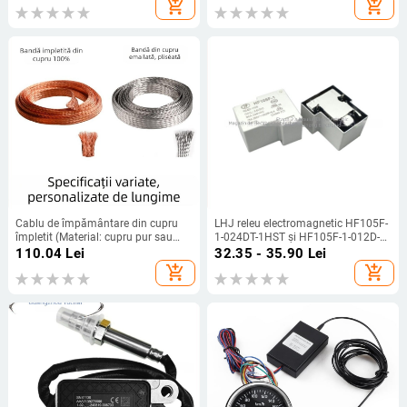
add_shopping_cart
add_shopping_cart
Cablu de împământare din cupru
LHJ releu electromagnetic HF105F-
împletit (Material: cupru pur sau
1-024DT-1HST și HF105F-1-012D-
cupru placat cu staniu; Model:
1HS, seria HF105F-1
110.04
Lei
32.35 - 35.90
Lei
bandă împletită; Lungime: la
add_shopping_cart
add_shopping_cart
comandă; Personalizare: Da;
Aplicații: cabluri auto, laboratoare,
centre de date, echipamente
electronice, EMI pentru aerospațial/i