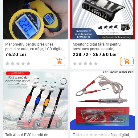
Manometru pentru presiunea
Monitor digital fără fir pentru
pneurilor auto, cu afișaj LCD digital
presiunea pneurilor auto,
și iluminare LED, precizie înaltă
alimentare solară, TPMS
76.20
Lei
238.72 - 267.60
Lei
monitorizare internă și externă,
add_shopping_cart
add_shopping_cart
precizie ridicată
Talk About PVC bandă de
Tester de tensiune cu afișaj digital,