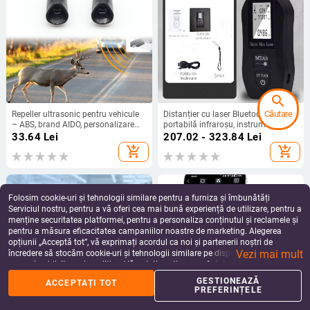
search
Căutare
Repeller ultrasonic pentru vehicule
Distanțier cu laser Bluetooth, riglă
– ABS, brand AIDO, personalizare
portabilă infraroșu, instrument
disponibilă
electronic de măsură cu precizie
33.64
Lei
207.02 - 323.84
Lei
înaltă, model X30, rază de 30 m
add_shopping_cart
add_shopping_cart
Folosim cookie-uri și tehnologii similare pentru a furniza și îmbunătăți
Serviciul nostru, pentru a vă oferi cea mai bună experiență de utilizare, pentru a
menține securitatea platformei, pentru a personaliza conținutul și reclamele și
pentru a măsura eficacitatea campaniilor noastre de marketing. Alegerea
opțiunii „Acceptă tot”, vă exprimați acordul ca noi și partenerii noștri de
Vezi mai mult
încredere să stocăm cookie-uri și tehnologii similare pe dispozitivul dvs. în
scopuri publicitare și analitice. Vă puteți gestiona preferințele în orice moment
făcând clic pe „Gestionează preferințele”. Pentru mai multe informații, vă
GESTIONEAZĂ
ACCEPTAȚI TOT
%
home
apps
shopping_basket
person
rugăm să consultați
Politica noastră de confidențialitate
.
PREFERINȚELE
Acasă
Categorii
Coș
Reduceri
Profil