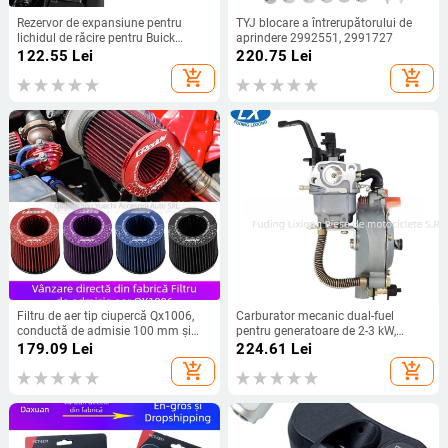
Rezervor de expansiune pentru
TYJ blocare a întrerupătorului de
lichidul de răcire pentru Buick
aprindere 2992551, 2991727
Excelle și Chevrolet Cruze — numere
122.55
Lei
220.75
Lei
de piese: 13256823, 13465094,
add_shopping_cart
add_shopping_cart
13393368, 13502353 — Brand
propriu: Da
Filtru de aer tip ciupercă Qx1006,
Carburator mecanic dual-fuel
conductă de admisie 100 mm și
pentru generatoare de 2-3 kW,
conductă de evacuare 100 mm,
LPG/CNG, compatibil cu GX160,
179.09
Lei
224.61
Lei
compatibil cu majoritatea
GX200, 168F, 170F (orificii standard
add_shopping_cart
add_shopping_cart
modelelor
de montaj)