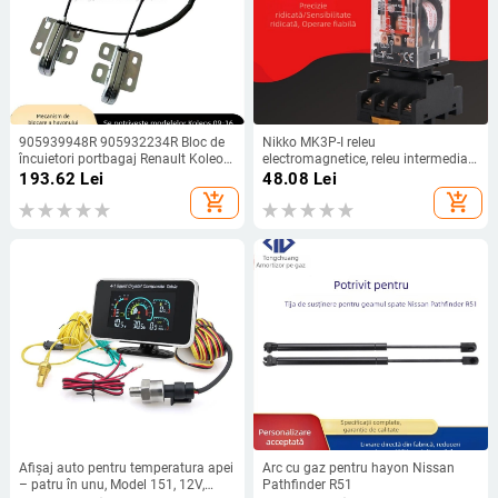
905939948R 905932234R Bloc de
Nikko MK3P-I releu
încuietori portbagaj Renault Koleos
electromagnetice, releu intermediar,
– încuietoare inferioară a hayonului
contact deschis normal
193.62
Lei
48.08
Lei
add_shopping_cart
add_shopping_cart
Afișaj auto pentru temperatura apei
Arc cu gaz pentru hayon Nissan
– patru în unu, Model 151, 12V,
Pathfinder R51