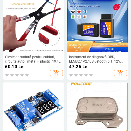
Clește de sudură pentru cabluri,
Instrument de diagnoză OBD,
circuite auto | metal + plastic, 197 g,
ELM327 V2.1, Bluetooth 5.1, 12V,
There Shun
Model XL-OBDII V2.1, -40°C până la
60.10
Lei
47.25
Lei
65°C
add_shopping_cart
add_shopping_cart