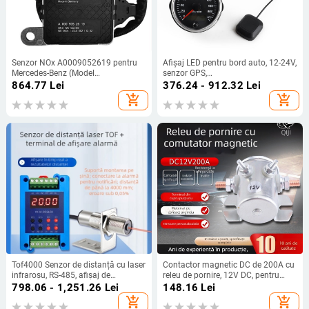
Senzor NOx A0009052619 pentru
Afișaj LED pentru bord auto, 12-24V,
Mercedes-Benz (Model
senzor GPS,
A0009052619; Domeniu de
odometru/vitezometru/tachometru,
864.77
Lei
376.24 - 912.32
Lei
măsurare: Standard; Precizie:
ABS+metal, model HF-85-SP-01
add_shopping_cart
add_shopping_cart
Standard; Domeniu de aplicare:
Standard)
Tof4000 Senzor de distanță cu laser
Contactor magnetic DC de 200A cu
infraroșu, RS-485, afișaj de
releu de pornire, 12V DC, pentru
deplasare optic-ultrasunet și modul
electronice auto și stivuitoare
798.06 - 1,251.26
Lei
148.16
Lei
de alarmă
add_shopping_cart
add_shopping_cart