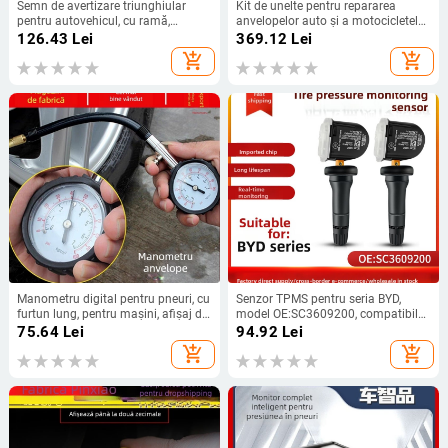
Semn de avertizare triunghiular
Kit de unelte pentru repararea
pentru autovehicul, cu ramă,
anvelopelor auto și a motocicletelor
reflectorizant, semn de parcare
– set de 8 piese, unelte pentru
126.43
Lei
369.12
Lei
sigur
reparații rapide
add_shopping_cart
add_shopping_cart
Manometru digital pentru pneuri, cu
Senzor TPMS pentru seria BYD,
furtun lung, pentru mașini, afișaj de
model OE:SC3609200, compatibil
înaltă precizie
BYD, interval de detecție 0-4, afișaj
75.64
Lei
94.92
Lei
digital
add_shopping_cart
add_shopping_cart