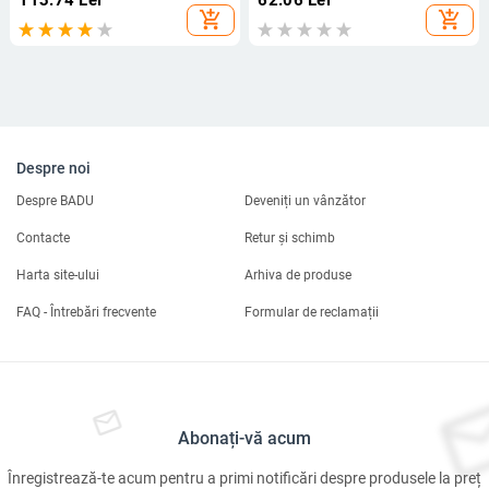
113.74
Lei
62.06
Lei
add_shopping_cart
add_shopping_cart
Despre noi
Despre BADU
Deveniți un vânzător
Contacte
Retur și schimb
Harta site-ului
Arhiva de produse
FAQ - Întrebări frecvente
Formular de reclamații
Abonați-vă acum
Înregistrează-te acum pentru a primi notificări despre produsele la preț