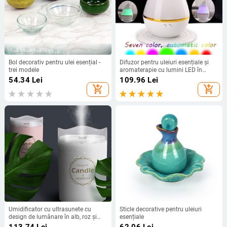
Bol decorativ pentru ulei esențial -
Difuzor pentru uleiuri esențiale și
trei modele
aromaterapie cu lumini LED în
șapte culori
54.34
Lei
109.96
Lei
add_shopping_cart
add_shopping_cart
Umidificator cu ultrasunete cu
Sticle decorative pentru uleiuri
design de lumânare în alb, roz și
esențiale
albastru