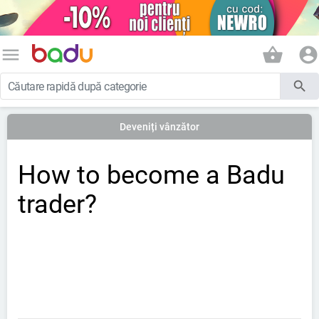
menu
shopping_basket
account_circle
search
Deveniți vânzător
How to become a Badu
trader?