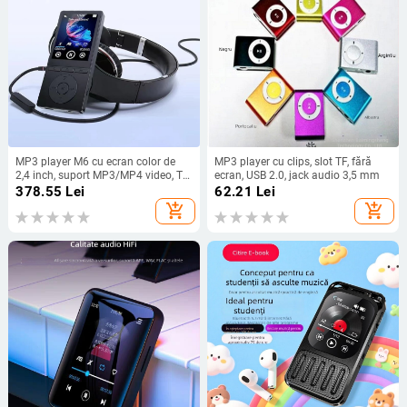
MP3 player M6 cu ecran color de
MP3 player cu clips, slot TF, fără
2,4 inch, suport MP3/MP4 video, TF
ecran, USB 2.0, jack audio 3,5 mm
card, USB, radio FM, înregistrare,
378.55
Lei
62.21
Lei
vizualizare imagini, citire cărți
add_shopping_cart
add_shopping_cart
electronice