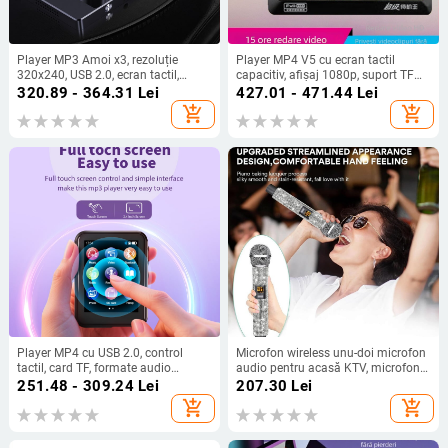
Player MP3 Amoi x3, rezoluție
Player MP4 V5 cu ecran tactil
320x240, USB 2.0, ecran tactil,
capacitiv, afișaj 1080p, suport TF
suport card TF,
card, baterie 3200mAh și citire de
320.89 - 364.31
Lei
427.01 - 471.44
Lei
MP3/WMA/WAV/OGG/FLAC/AAC/APE
cărți electronice
add_shopping_cart
add_shopping_cart
Player MP4 cu USB 2.0, control
Microfon wireless unu-doi microfon
tactil, card TF, formate audio
audio pentru acasă KTV, microfon
MP3/WMA/OGG/FLAC, suport AMV
audio pentru exterior, karaoke,
251.48 - 309.24
Lei
207.30
Lei
video
microfon portabil profesional live
add_shopping_cart
add_shopping_cart