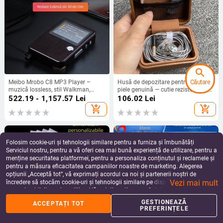
search
Căutare
Meibo Mrobo C8 MP3 Player –
Husă de depozitare pentru căști din
muzică lossless, stil Walkman,
piele genuină — cutie rezistentă la
cititor de e-book, înregistrare,
șocuri și presiune pentru căștile cu
522.19 - 1,157.57
Lei
106.02
Lei
repetor pentru ascultare în engleză
fir, husă portabilă de protecție,
add_shopping_cart
add_shopping_cart
cutiuță mică multifuncțională
Folosim cookie-uri și tehnologii similare pentru a furniza și îmbunătăți
Serviciul nostru, pentru a vă oferi cea mai bună experiență de utilizare, pentru a
menține securitatea platformei, pentru a personaliza conținutul și reclamele și
pentru a măsura eficacitatea campaniilor noastre de marketing. Alegerea
opțiunii „Acceptă tot”, vă exprimați acordul ca noi și partenerii noștri de
Vezi mai mult
încredere să stocăm cookie-uri și tehnologii similare pe dispozitivul dvs. în
scopuri publicitare și analitice. Vă puteți gestiona preferințele în orice moment
făcând clic pe „Gestionează preferințele”. Pentru mai multe informații, vă
GESTIONEAZĂ
ACCEPTAȚI TOT
%
home
apps
shopping_basket
person
rugăm să consultați
Politica noastră de confidențialitate
.
PREFERINȚELE
Acasă
Categorii
Coș
Reduceri
Profil