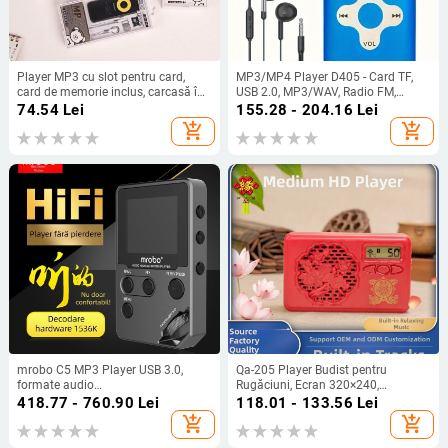
Player MP3 cu slot pentru card,
MP3/MP4 Player D405 - Card TF,
card de memorie inclus, carcasă în
USB 2.0, MP3/WAV, Radio FM,
culori asortate, JM452
Înregistrare
74.54
Lei
155.28 - 204.16
Lei
add_shopping_cart
add_shopping_cart
mrobo C5 MP3 Player USB 3.0,
Qa-205 Player Budist pentru
formate audio
Rugăciuni, Ecran 320×240,
MP3/WMA/WAV/OGG/FLAC/APE,
Funcționare cu buton, Fără suport
418.77 - 760.90
Lei
118.01 - 133.56
Lei
video AMV, slot TF, redare până la
pentru card de memorie, Alimentare
add_shopping_cart
add_shopping_cart
60 ore
externă