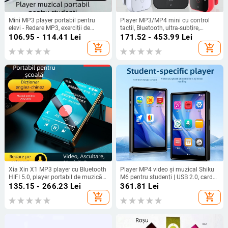
Mini MP3 player portabil pentru
Player MP3/MP4 mini cu control
elevi - Redare MP3, exerciții de
tactil, Bluetooth, ultra-subțire,
înțelegere auditivă în engleză, fără
compact P3
106.95 - 114.41
Lei
171.52 - 453.99
Lei
slot pentru card de extensie
add_shopping_cart
add_shopping_cart
Xia Xin X1 MP3 player cu Bluetooth
Player MP4 video și muzical Shiku
HIFI 5.0, player portabil de muzică
M6 pentru studenți | USB 2.0, card
cu funcții de învățare și înregistrare
TF, control tactil + buton, suport
135.15 - 266.23
Lei
361.81
Lei
MP3/WMA/OGG/FLAC/APE audio,
add_shopping_cart
add_shopping_cart
video MPEG-4/FLV/RM/RMVB