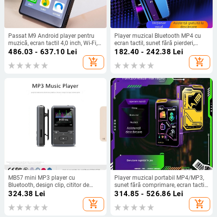
Passat M9 Android player pentru
Player muzical Bluetooth MP4 cu
muzică, ecran tactil 4,0 inch, Wi-Fi,
ecran tactil, sunet fără pierderi,
Bluetooth, MP3/4/5/6, radio FM,
înregistrare vocală și redare MP3
486.03 - 637.10
Lei
182.40 - 242.38
Lei
card TF, suport limbă engleză
add_shopping_cart
add_shopping_cart
MB57 mini MP3 player cu
Player muzical portabil MP4/MP3,
Bluetooth, design clip, cititor de
sunet fără comprimare, ecran tactil,
eBook, ecran monocrom 1,5 in,
stil Walkman
324.38
Lei
314.85 - 526.86
Lei
suport TF card și USB 2.0, redă
add_shopping_cart
add_shopping_cart
MP3/WMA/WAV/OGG/FLAC/APE