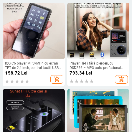
IQQ C6 player MP3/MP4 cu ecran
Player Hi‑Fi fără pierderi, cu
TFT de 2,4 inch, control tactil, USB
DSD256 – MP3 auto profesional
2.0, TF card, Bluetooth
pentru sport
158.72
Lei
793.34
Lei
add_shopping_cart
add_shopping_cart