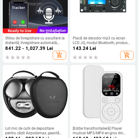
Stilou de înregistrare cu ascultare la
Placă de decodor mp3 cu ecran
distanță, înregistrare automată,
LCD JQ, modul Bluetooth, produs
reducere a zgomotului în HD,
DIY, accesorii audio auto, placă de
841.22 - 1,027.39
Lei
143.24
Lei
localizare, dispozitiv anti-urmărire
amplificator audio
add_shopping_cart
add_shopping_cart
Lot mic de cutii de depozitare
[Ediție transfrontalieră] Player
pentru căști Airpodsmax, geantă
muzical MP3/MP4 en-gros din
automată pentru căști, cutie EVA
fabrică, radio electronic, Walkman