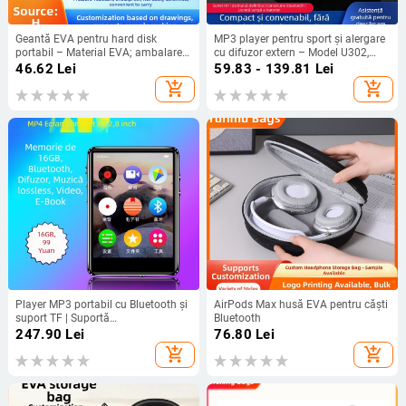
Geantă EVA pentru hard disk
MP3 player pentru sport și alergare
portabil – Material EVA; ambalare
cu difuzor extern – Model U302,
3C digitală; scop: ambalare
baterie 150 mAh, redare de 8 ore,
46.62
Lei
59.83 - 139.81
Lei
dispozitive digitale pentru casă;
fără ecran
add_shopping_cart
add_shopping_cart
origine: Dongguan
Player MP3 portabil cu Bluetooth și
AirPods Max husă EVA pentru căști
suport TF | Suportă
Bluetooth
MP3/OGG/FLAC/APE, video AMV,
247.90
Lei
76.80
Lei
USB 2.0
add_shopping_cart
add_shopping_cart