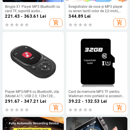
Bingjie X1 Player MP3 Bluetooth cu
Înregistrator de voce și MP3 player
card TF, suportă audio
cu ecran tactil color de 2,0 inchi,
MP3/WMA/WAV/OGG și video
Bluetooth, autonomie mare,
221.43 - 363.61
Lei
344.89
Lei
AVI/WMV/FLV/AMV, redare până la
înregistrare activată vocal, suport
add_shopping_cart
add_shopping_cart
60 de ore
TF card, USB 3.0, portabil pentru
elevi
Player MP3/MP4 cu Bluetooth, clip
Card de memorie MP3 TF pentru
(Model A11; USB 2.0; 128x128;
Walkman mini portabil și accesorii
Bluetooth; FLASH)
de ambalare
291.67 - 347.21
Lei
39.22 - 132.53
Lei
add_shopping_cart
add_shopping_cart