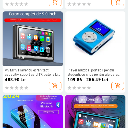
add_shopping_cart
add_shopping_cart
V5 MP5 Player cu ecran tactil
Player muzical portabil pentru
capacitiv, suport card TF, baterie Li-
studenți, cu clips pentru alergare,
ion 3200mAh, redă MP3/WAV/APE
suport card TF, MP3 cu ecran de 1,1
488.90
Lei
109.86 - 256.49
Lei
și fișiere AVI/RMVB
inch
add_shopping_cart
add_shopping_cart