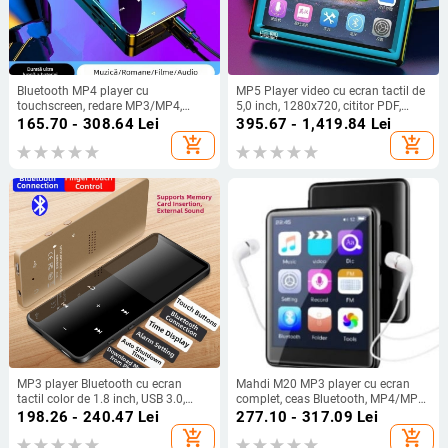
Bluetooth MP4 player cu
MP5 Player video cu ecran tactil de
touchscreen, redare MP3/MP4,
5,0 inch, 1280x720, cititor PDF,
cititor de cărți electronice, ceas de
Bluetooth și Wi-Fi
165.70 - 308.64
Lei
395.67 - 1,419.84
Lei
alarmă
add_shopping_cart
add_shopping_cart
MP3 player Bluetooth cu ecran
Mahdi M20 MP3 player cu ecran
tactil color de 1.8 inch, USB 3.0,
complet, ceas Bluetooth, MP4/MP5
suport TF, baterie 400 mAh, până la
portabil, versiune pentru studenți,
198.26 - 240.47
Lei
277.10 - 317.09
Lei
30 de ore redare
ecran de 2,4 inchi
add_shopping_cart
add_shopping_cart