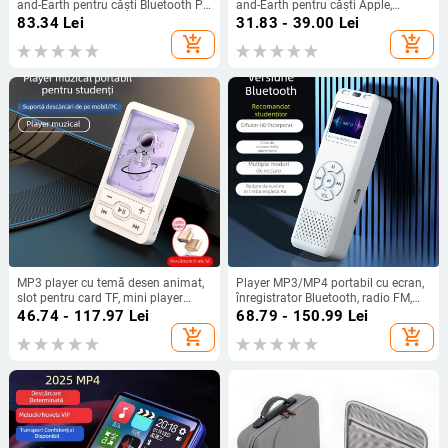
and-Earth pentru căști Bluetooth P9
and-Earth pentru căști Apple,
Pro Max
generațiile 2–8
83.34
Lei
31.83 - 39.00
Lei
add_shopping_cart
add_shopping_cart
MP3 player cu temă desen animat,
Player MP3/MP4 portabil cu ecran,
slot pentru card TF, mini player
înregistrator Bluetooth, radio FM,
portabil de muzică, acoperire
audiobook-uri, USB flash drive cu
46.74 - 117.97
Lei
68.79 - 150.99
Lei
epoxidică, modele variate.
Bluetooth
add_shopping_cart
add_shopping_cart