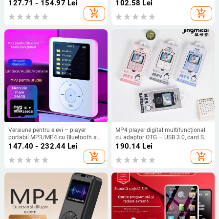
decodare Bluetooth de 2*3W, ecran
127.71 - 154.97
Lei
102.58
Lei
color, înregistrare fără pierderi și
add_shopping_cart
add_shopping_cart
înregistrare a apelurilor și o placă
de bază Bluetooth de 5V.
Versiune pentru elevi – player
MP4 player digital multifuncțional
portabil MP3/MP4 cu Bluetooth și
cu adaptor OTG — USB 3.0, card SD
ecran, suport citire în limba engleză
pentru extensie, suport
147.40 - 232.44
Lei
190.14
Lei
MP3/AVI/MOV, baterie de 800 mAh,
add_shopping_cart
add_shopping_cart
autonomie de până la 4 ore