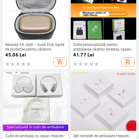
Beoplay EX căști – husă EVA rigidă
Cutie personalizată pentru
de protecție pentru călătorii
ambalarea căștilor wireless, capac
cu două părți, carton cu folie de aur
45.06
Lei
41.77
Lei
add_shopping_cart
add_shopping_cart
Cutie de ambalaj cu capac Heaven-
Set complet de ambalare Heaven-