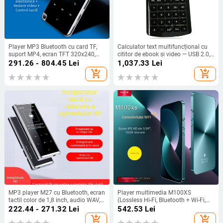
Player MP3 Bluetooth cu card TF,
Calculator text multifuncțional cu
suport MP4, ecran TFT 320x240,
cititor de ebook și video — USB 2.0,
formate
card TF, display 480x360, baterie
291.26 - 804.45
Lei
1,037.33
Lei
MP3/WMA/WAV/PCM/AAC, radio
900
add_shopping_cart
add_shopping_cart
FM și înregistrare
MP3 player M27 cu Bluetooth, ecran
Player multimedia M100XS
tactil color de 1,8 inch, audio WAV,
(Lossless Hi-Fi, Bluetooth + Wi-Fi,
video AVI/AMV, redare de 8 ore
ecran tactil HD 480x1120, USB 3.0)
222.44 - 271.32
Lei
542.53
Lei
add_shopping_cart
add_shopping_cart