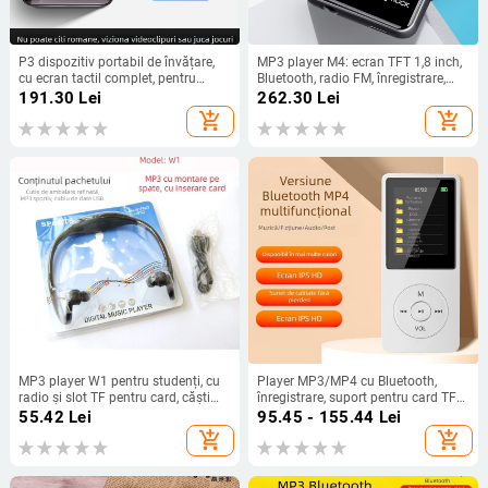
P3 dispozitiv portabil de învățare,
MP3 player M4: ecran TFT 1,8 inch,
cu ecran tactil complet, pentru
Bluetooth, radio FM, înregistrare,
ascultare în limba engleză, repetiție
suport card TF
191.30
Lei
262.30
Lei
și citire în paralel, ediție pentru elevi
add_shopping_cart
add_shopping_cart
MP3 player W1 pentru studenți, cu
Player MP3/MP4 cu Bluetooth,
radio și slot TF pentru card, căști
înregistrare, suport pentru card TF
pentru sport
și USB 2.0
55.42
Lei
95.45 - 155.44
Lei
add_shopping_cart
add_shopping_cart