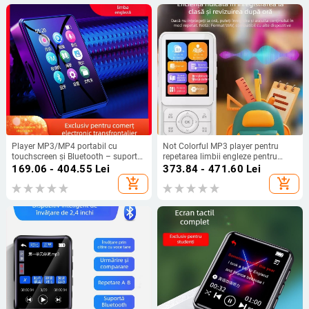
Player MP3/MP4 portabil cu
Not Colorful MP3 player pentru
touchscreen și Bluetooth – suport
repetarea limbii engleze pentru
TF card, redare AVI, până la 8 ore de
elevi, Walkman portabil pentru
169.06 - 404.55
Lei
373.84 - 471.60
Lei
redare
învățământ primar și gimnazial
add_shopping_cart
add_shopping_cart