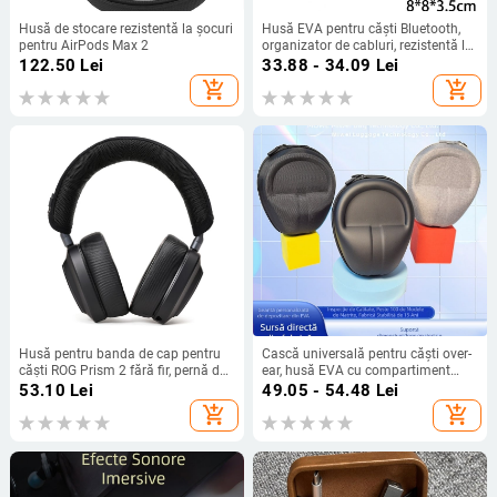
Husă de stocare rezistentă la șocuri
Husă EVA pentru căști Bluetooth,
pentru AirPods Max 2
organizator de cabluri, rezistentă la
șocuri, geantă de depozitare
122.50
Lei
33.88 - 34.09
Lei
multifuncțională
add_shopping_cart
add_shopping_cart
Husă pentru banda de cap pentru
Cască universală pentru căști over-
căști ROG Prism 2 fără fir, pernă de
ear, husă EVA cu compartiment
protecție pentru bara transversală
mare pentru Edifier, Sony Wireless
53.10
Lei
49.05 - 54.48
Lei
și husă din plasă moale cu fermoar
Bluetooth, cutie de protecție Audio-
add_shopping_cart
add_shopping_cart
Technica