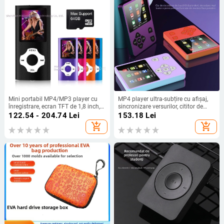
Mini portabil MP4/MP3 player cu
MP4 player ultra-subțire cu afișaj,
înregistrare, ecran TFT de 1,8 inch,
sincronizare versurilor, cititor de
suport TF card
cărți electronice, redare MP3 fără
122.54 - 204.74
Lei
153.18
Lei
pierderi, slot TF
add_shopping_cart
add_shopping_cart