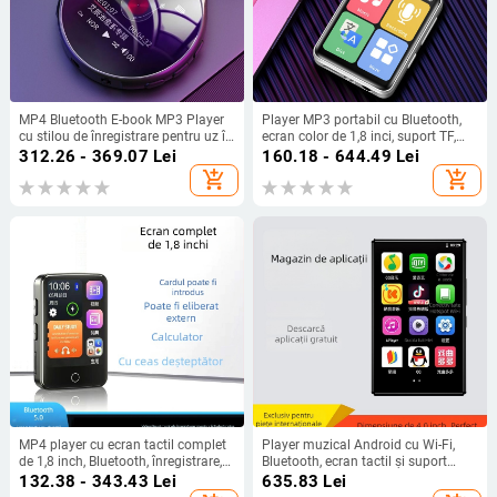
MP4 Bluetooth E-book MP3 Player
Player MP3 portabil cu Bluetooth,
cu stilou de înregistrare pentru uz în
ecran color de 1,8 inci, suport TF,
clasă
cititor de cărți electronice, radio FM
312.26 - 369.07
Lei
160.18 - 644.49
Lei
și funcție de înregistrare
add_shopping_cart
add_shopping_cart
MP4 player cu ecran tactil complet
Player muzical Android cu Wi-Fi,
de 1,8 inch, Bluetooth, înregistrare,
Bluetooth, ecran tactil și suport
suport TF card
pentru card TF
132.38 - 343.43
Lei
635.83
Lei