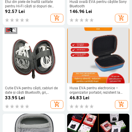
Etui din piele de înaltă calitate
Husă ovală EVA pentru căștile Sony
pentru Hi-Fi căști și dopuri de
Bluetooth
urechi, cu fermoar, protecție anti-
92.57
Lei
146.96
Lei
cădere și anti-presiune
add_shopping_cart
add_shopping_cart
Cutie EVA pentru căști, cabluri de
Husa EVA pentru electronice –
date și căști Bluetooth, gri,
organizator portabil, rezistent la
dimensiuni 11×8×3 cm
șocuri, pentru căști Bluetooth și
33.95
Lei
46.83
Lei
accesorii PC
add_shopping_cart
add_shopping_cart