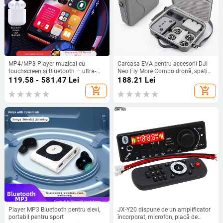
MP4/MP3 Player muzical cu
Carcasa EVA pentru accesorii DJI
touchscreen și Bluetooth — ultra-
Neo Fly More Combo dronă, spațiu
subțire, pentru citirea romanelor
de depozitare portabil, rezistentă la
119.58 - 581.47
Lei
188.21
Lei
șocuri și căderi, construcție prin
add_shopping_cart
add_shopping_cart
presare termică + cusătură, model
BAORUI-PW-30
Player MP3 Bluetooth pentru elevi,
JX-Y20 dispune de un amplificator
portabil pentru sport
încorporat, microfon, placă de