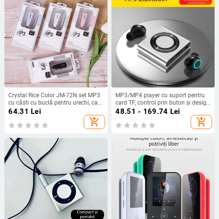
Crystal Rice Color JM-72N set MP3
MP3/MP4 player cu suport pentru
cu căști cu buclă pentru urechi, card
card TF, control prin buton și design
de memorie inclus, design subțire
compact, portabil
64.31
Lei
48.51 - 169.74
Lei
dreptunghiular
add_shopping_cart
add_shopping_cart