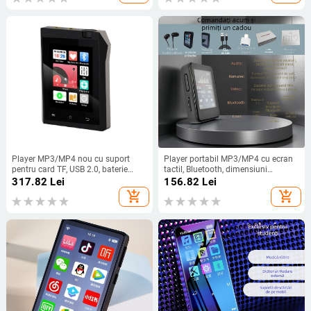
Player MP3/MP4 nou cu suport
Player portabil MP3/MP4 cu ecran
pentru card TF, USB 2.0, baterie
tactil, Bluetooth, dimensiuni
450mAh (până la 5 zile), formate
compacte, pentru învățarea
317.82
Lei
156.82
Lei
MP3/WMA/WAV, ecran monocrom
ascultării în limba engleză
add_shopping_cart
add_shopping_cart
160×128, meniu în 24 de limbi,
operare prin butoane