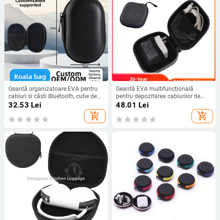
Geantă organizatoare EVA pentru
Geantă EVA multifuncțională
cabluri și căști Bluetooth, cutie de
pentru depozitarea cablurilor de
depozitare compactă, rezistentă la
date, accesorii, husă de protecție
32.53
Lei
48.01
Lei
presiune
pentru căști, încărcător și husă
add_shopping_cart
add_shopping_cart
impermeabilă portabilă