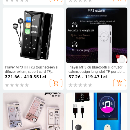
Player MP3 HiFi cu touchscreen și
Player MP3 cu Bluetooth și difuzor
difuzor extern, suport card TF,
extern, design lung, slot TF, portabil
Bluetooth, radio FM, redare video și
pentru elevi și sportivi
321.66 - 410.55
Lei
57.26 - 119.47
Lei
lectură de romane
add_shopping_cart
add_shopping_cart