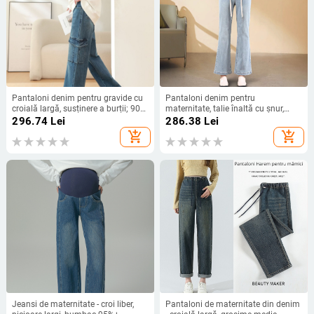
Pantaloni denim pentru gravide cu
Pantaloni denim pentru
croială largă, susținere a burții; 90–
maternitate, talie înaltă cu șnur,
95% bumbac, spandex sub 30%,
croială Slim, lungime 9/10,
296.74
Lei
286.38
Lei
țesătură groasă, croială lejeră
primăvară și toamnă
add_shopping_cart
add_shopping_cart
Jeansi de maternitate - croi liber,
Pantaloni de maternitate din denim