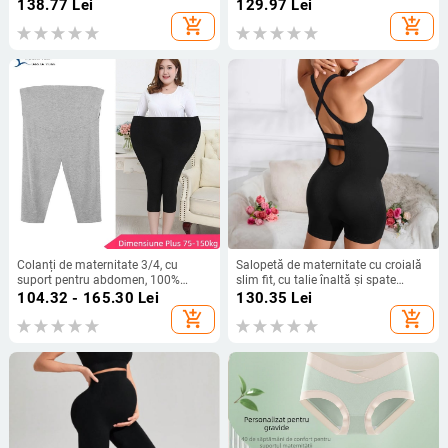
95%+, Spandex ≤30%; Stil japonezo-
poliester-elastan, culoare solidă,
138.77
Lei
129.97
Lei
coreean lejer
pulover
add_shopping_cart
add_shopping_cart
Colanți de maternitate 3/4, cu
Salopetă de maternitate cu croială
suport pentru abdomen, 100%
slim fit, cu talie înaltă și spate
modal, croială strânsă
plisată, pentru femei, de vară,
104.32 - 165.30
Lei
130.35
Lei
europene și americane, pentru
add_shopping_cart
add_shopping_cart
comerț exterior