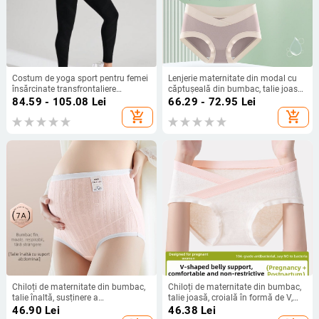
Costum de yoga sport pentru femei
Lenjerie maternitate din modal cu
însărcinate transfrontaliere
căptușeală din bumbac, talie joasă,
europene și americane, sutien sport
susținere a burții, model color-block,
84.59 - 105.08
Lei
66.29 - 72.95
Lei
tricotat fără sudură, pantaloni
șorturi tricotate (Modal 90–95%,
add_shopping_cart
add_shopping_cart
sport, costum de fitness
Bumbac 100%, 50 count)
Chiloți de maternitate din bumbac,
Chiloți de maternitate din bumbac,
talie înaltă, susținere a
talie joasă, croială în formă de V,
abdomenului, pentru sarcină în
lungime extinsă, respirabile pentru
46.90
Lei
46.38
Lei