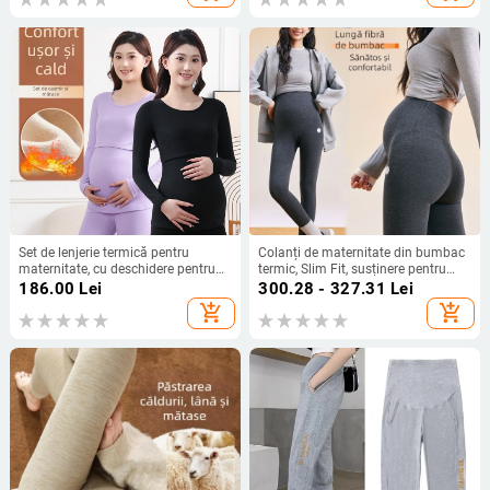
Set de lenjerie termică pentru
Colanți de maternitate din bumbac
maternitate, cu deschidere pentru
termic, Slim Fit, susținere pentru
alăptare, amestec casmir–viscoză–
burtă, pantaloni lungi, 95% bumbac
186.00
Lei
300.28 - 327.31
Lei
poliesters, mâneci lungi, pantaloni
cu fibre lungi, toamnă 2025
add_shopping_cart
add_shopping_cart
lungi