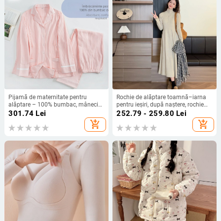
Pijamă de maternitate pentru
Rochie de alăptare toamnă–iarna
alăptare – 100% bumbac, mâneci
pentru ieșiri, după naștere, rochie
lungi, pantaloni, dungi jacquard
tricotată, elegantă
301.74
Lei
252.79 - 259.80
Lei
add_shopping_cart
add_shopping_cart