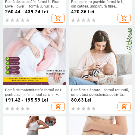
Pernă de sarcină în formă U, Blue
Perne pentru gravide, formă în U,
Love Flower — formă U, nucleu:
din catifea, umplutură fibre
100% bumbac, greutate: 1.05–1.50
poliesterice, înălțime 10,1–15 cm,
260.44 - 439.74
Lei
420.36
Lei
kg, potrivită pentru întreaga sarcină
greutate 1,05–1,50 kg, pentru
add_shopping_cart
add_shopping_cart
dormit pe o parte și susținerea
burții
Pernă de maternitate în formă de U
Pernă de alăptare – formă rotundă,
pentru sprijin în timpul sarcinii –
umplutură poliesterică, potrivită
confort la talie și abdomen,
pentru toate etapele, pernă de
191.42 - 195.59
Lei
80.63
Lei
umplutură din fibre de poliester,
maternitate
add_shopping_cart
add_shopping_cart
husă din fibre chimice,
personalizabilă