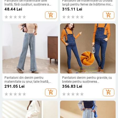
Pantaloni de maternitate talie
Pantaloni de maternitate cu croială
înaltă, fără cusături, susținere a
largă pentru femei de înălțime mică,
burii și control al abdomenului,
sprijin pentru abdomen, material
48.44
Lei
315.11
Lei
respirabili, antibacterieni
poliester, croială lejeră, elasticitate
add_shopping_cart
add_shopping_cart
micro-bounce
Pantaloni din denim pentru
Pantaloni denim pentru gravide, cu
maternitate cu șnur, talie înaltă,
bretele pentru susținerea
croială Slim, lungime Nine-Point
abdomenului, căptuți cu fleece,
291.05
Lei
356.83
Lei
pentru iarnă, lungi, 80% bumbac
add_shopping_cart
add_shopping_cart