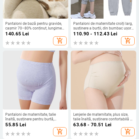
Pantaloni de bază pentru gravide,
Pantaloni de maternitate croiți larg,
cașmir 70–80% conținut, lungime
susținere a burții, din bumbac ușor,
9/10, croială strânsă, calzi pentru
lungime 3/4, pentru primăvară-vară,
140.65
Lei
110.90 - 112.43
Lei
iarna 2025
plus size
add_shopping_cart
add_shopping_cart
Pantaloni de maternitate, talie
Lenjerie de maternitate, plus size,
înaltă, susținere pentru burtă,
talie înaltă, susținere confortabilă a
țesătură 95% bumbac, căptușeală
burții, fără dungi vizibile
55.85
Lei
63.68 - 70.51
Lei
în zona inghinală din bumbac,
add_shopping_cart
add_shopping_cart
purtare toate sezoanele