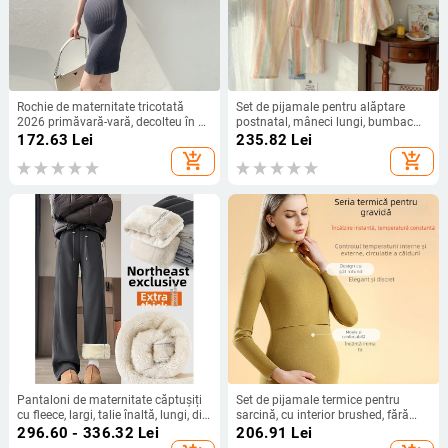
Rochie de maternitate tricotată
Set de pijamale pentru alăptare
2026 primăvară-vară, decolteu în V,
postnatal, mâneci lungi, bumbac
mâneci trei sferturi, tricot din
95%+, primăvara 2025,
172.63
Lei
235.82
Lei
bumbac, culoare solidă, fustă
îmbrăcăminte de casă pentru
add_shopping_cart
add_shopping_cart
scurtă cu detalii patchwork, croială
recuperare, stil japonez/koreean
flexibilă
Pantaloni de maternitate căptușiți
Set de pijamale termice pentru
cu fleece, largi, talie înaltă, lungi, din
sarcină, cu interior brushed, fără
amestec bumbac-poliester
cusături pentru alăptare, mâneci
296.60 - 336.32
Lei
206.91
Lei
lungi, poliester gros, toamnă–iarna