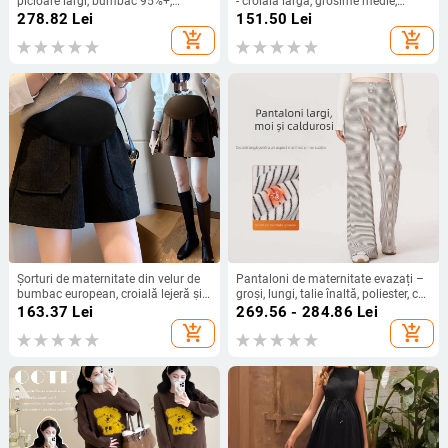
picioare largi, bumbac 95%+,
- croială largă, grosime medie,
toamnă 2024
bumbac 50–70%, susținere
278.82
Lei
151.50
Lei
abdominală
add_shopping_cart
add_shopping_cart
Șorturi de maternitate din velur de
Pantaloni de maternitate evazați –
bumbac european, croială lejeră și
groși, lungi, talie înaltă, poliester, cu
largă, lungime 3/4, talie medie cu
dungi
163.37
Lei
269.56 - 284.86
Lei
suport pentru maternitate
add_shopping_cart
add_shopping_cart