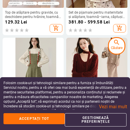
Top de alăptare pentru gravide, cu
Set de pijamale pentru maternitate
deschidere pentru hrănire, toamnă–
și alăptare, toamnă–iarna, căptușit,
iarna, strat termic gros, fără sutien,
potrivit pentru a fi purtat în exterior.
129.32
Lei
381.80 - 599.58
Lei
maieu de maternitate
add_shopping_cart
add_shopping_cart
search
Căutare
Folosim cookie-uri și tehnologii similare pentru a furniza și îmbunătăți
Serviciul nostru, pentru a vă oferi cea mai bună experiență de utilizare, pentru a
menține securitatea platformei, pentru a personaliza conținutul și reclamele și
pentru a măsura eficacitatea campaniilor noastre de marketing. Alegerea
Rochie de alăptat toamnă-iarnă cu
Set maternitate: top tricotat cu flori
opțiunii „Acceptă tot”, vă exprimați acordul ca noi și partenerii noștri de
guler rotund, mâneci lungi, siluetă
3D și rochie cu bretele, până la
Vezi mai mult
sirenă, acces pentru alăptat
lungime medie, pentru alăptare –
încredere să stocăm cookie-uri și tehnologii similare pe dispozitivul dvs. în
308.87
Lei
334.03 - 344.46
Lei
toamnă iarnă, bumbac 70–80%
scopuri publicitare și analitice. Vă puteți gestiona preferințele în orice moment
add_shopping_cart
add_shopping_cart
făcând clic pe „Gestionează preferințele”. Pentru mai multe informații, vă
GESTIONEAZĂ
ACCEPTAȚI TOT
rugăm să consultați
Politica noastră de confidențialitate
.
PREFERINȚELE