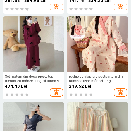
261.38 - 364.95
Lei
191.16 - 334.20
Lei
dreaptă (Spandex <30%)
add_shopping_cart
add_shopping_cart
Set matern din două piese: top
rochie de alăptare postpartum din
tricotat cu mâneci lungi și funda și
bumbac ușor, mâneci lungi,
fustă lungă, croială lejeră, din
deschidere pentru alăptare, fustă
474.43
Lei
219.52
Lei
amestec bumbac-poliester
lungă
add_shopping_cart
add_shopping_cart