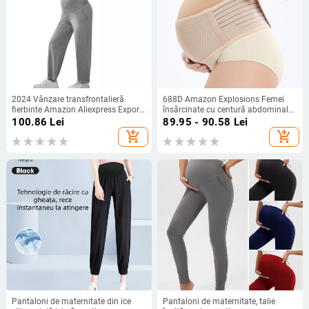
2024 Vânzare transfrontalieră
688D Amazon Explosions Femei
fierbinte Amazon Aliexpress Export
însărcinate cu centură abdominală
Explosion Modele Pantaloni de
prenatală înainte de al doilea
100.86
Lei
89.95 - 90.58
Lei
maternitate multicolori cu suport
trimestru de sarcină Centură
add_shopping_cart
add_shopping_cart
pentru burtă
abdominală de sarcină Centură
abdominală după sarcină
Pantaloni de maternitate din ice
Pantaloni de maternitate, talie