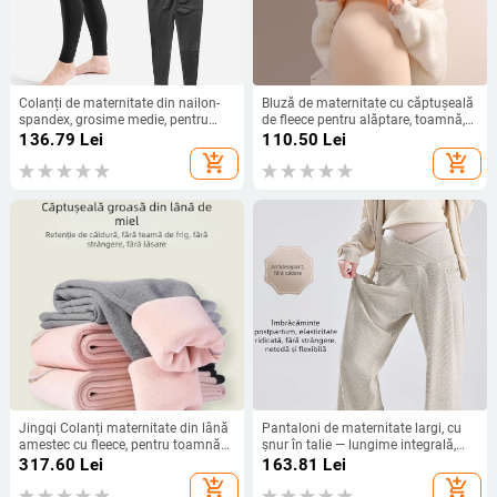
Colanți de maternitate din nailon-
Bluză de maternitate cu căptușeală
spandex, grosime medie, pentru
de fleece pentru alăptare, toamnă,
întreaga sarcină, croială strânsă
mâneci lungi 3211
136.79
Lei
110.50
Lei
add_shopping_cart
add_shopping_cart
Jingqi Colanți maternitate din lână
Pantaloni de maternitate largi, cu
amestec cu fleece, pentru toamnă–
șnur în talie — lungime integrală,
iarna, talie înaltă, călduroși
grosime medie, poliester (70–80%),
317.60
Lei
163.81
Lei
toamnă/iarnă
add_shopping_cart
add_shopping_cart