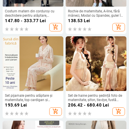
Costum matern din corduroy cu
Rochie de maternitate, A-line, fără
deschidere pentru alăptare,
mâneci, Modal cu Spandex, guler în
pantaloni, mâneci lungi, toamnă-
formă de U, culoare solidă
147.80 - 333.77
Lei
138.53
Lei
iarnă 2024
add_shopping_cart
add_shopping_cart
Set pijamale pentru alăptare și
Set de haine pentru ședință foto de
maternitate, top cardigan și
maternitate, șifon, tie-dye, fustă
pantaloni, primăvară–toamnă
lungă, fibre din celuloză regenerată,
193.69
Lei
206.42 - 680.40
Lei
vară 2025
add_shopping_cart
add_shopping_cart