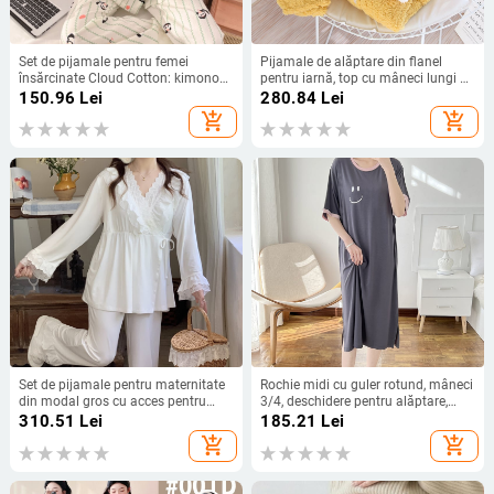
Set de pijamale pentru femei
Pijamale de alăptare din flanel
însărcinate Cloud Cotton: kimono
pentru iarnă, top cu mâneci lungi și
stil, mâneci lungi, pantaloni, haine
pantaloni lungi, culoare solidă,
150.96
Lei
280.84
Lei
de casă pentru postpartum, lansare
guler pătrat, deschidere pentru
add_shopping_cart
add_shopping_cart
primăvara 2025, potrivit pentru
alăptat
toate sezoanele
Set de pijamale pentru maternitate
Rochie midi cu guler rotund, mâneci
din modal gros cu acces pentru
3/4, deschidere pentru alăptare,
alăptare
material din bumbac 95%+, stil
310.51
Lei
185.21
Lei
casual japonez-coreean
add_shopping_cart
add_shopping_cart