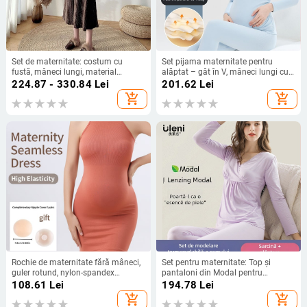
Set de maternitate: costum cu
Set pijama maternitate pentru
fustă, mâneci lungi, material
alăptat – gât în V, mâneci lungi cu
Chenille, lungime până la genunchi,
volane, pantaloni lungi, poliester
224.87 - 330.84
Lei
201.62
Lei
două piese
gros (90–95%)
add_shopping_cart
add_shopping_cart
Rochie de maternitate fără mâneci,
Set pentru maternitate: Top și
guler rotund, nylon-spandex
pantaloni din Modal pentru
bodycon, lungime medie, uni, fără
alăptare, mâneci lungi, toamnă
108.61
Lei
194.78
Lei
cusături
2024, 30–50% fibre Modal
add_shopping_cart
add_shopping_cart