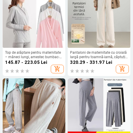
Top de alăptare pentru maternitate
Pantaloni de maternitate cu croială
– mâneci lungi, amestec bumbac-
largă pentru toamnă-iarnă, căptuți
spandex, deschidere frontală pentru
cu fleece, groși, croială dreaptă
145.87 - 223.05
Lei
320.29 - 331.97
Lei
alăptare, toamnă 2025, stil lejer
lejeră, până la podea, mărime plus
add_shopping_cart
add_shopping_cart
japonez-coreean, patru sezoane