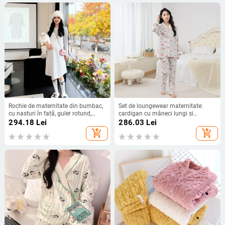
Rochie de maternitate din bumbac,
Set de loungewear maternitate:
cu nasturi în față, guler rotund,
cardigan cu mâneci lungi și
mâneci lungi, croială largă, lungime
pantaloni lungi, pijama imprimată
294.18
Lei
286.03
Lei
lungă
pentru mamă și copil, fibre de
add_shopping_cart
add_shopping_cart
bambus amestec cu viscoză, pentru
toate anotimpurile