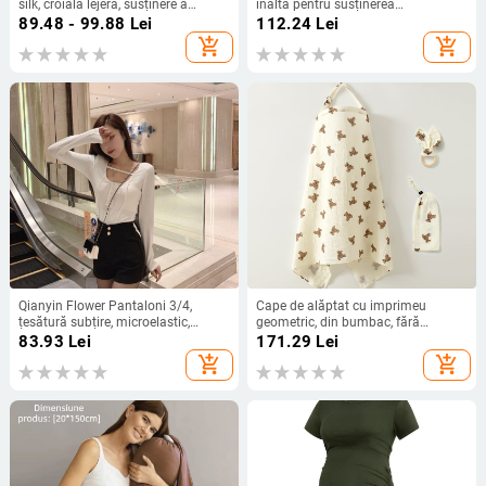
silk, croială lejeră, susținere a
înaltă pentru susținerea
abdomenului, lungime 9/10,
abdomenului, cu buzunare, Milk Silk
89.48 - 99.88
Lei
112.24
Lei
mărime plus, efect slim, aspect de
poliester-elastan, grosime medie,
add_shopping_cart
add_shopping_cart
picioare goale
croială strâmtă
Qianyin Flower Pantaloni 3/4,
Cape de alăptat cu imprimeu
țesătură subțire, microelastic,
geometric, din bumbac, fără
Primăvara 2023
mâneci, decolteu rotund, lungime
83.93
Lei
171.29
Lei
medie
add_shopping_cart
add_shopping_cart