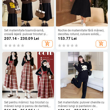
Set maternitate toamnă-iarnă,
Rochie de maternitate fără mâneci,
croială lejeră: pulover tricotat și
decolteu rotund, culoare solidă,
fustă midi din lână
lungime midi, talie înaltă, material
207.14 - 230.09
Lei
153.77
Lei
poliester-elastan cu textură de
add_shopping_cart
add_shopping_cart
bumbac imitator, stil casual
japonez-coreean
Set pentru mămici: top tricotat cu
Set maternitate: pulover chenille cu
mâneci lungi și panou de dantelă,
mâneci lungi și pantaloni de
vestă în carouri și fustă lungă
maternitate cu talie înaltă, croială