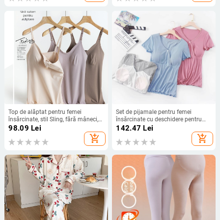
Top de alăptat pentru femei
Set de pijamale pentru femei
însărcinate, stil Sling, fără mâneci,
însărcinate cu deschidere pentru
nylon 50–70%, 161–180 g/m²,
alăptare, mânecă scurtă, decolteu
98.09
Lei
142.47
Lei
potrivit pentru toate anotimpurile
în V, fibre de celuloză regenerată
add_shopping_cart
add_shopping_cart
90–95%, stil de vară