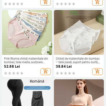
stadiu mediu până târziu, mărime
întreaga sarcină
add_shopping_cart
add_shopping_cart
mare
Pink Rhyme chiloți maternitate din
Chiloți de maternitate din bumbac
bumbac, talie medie, susținere
– talie joasă, suport pentru burtă,
pentru burtă în formă de V, tricot rib
respirabili, antibacterieni, pentru
52.88
Lei
38.84
Lei
toate anotimpurile
add_shopping_cart
add_shopping_cart