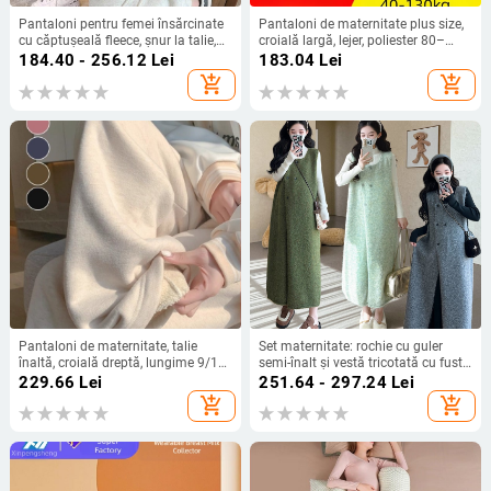
Pantaloni pentru femei însărcinate
Pantaloni de maternitate plus size,
cu căptușeală fleece, șnur la talie,
croială largă, lejer, poliester 80–
croială lejeră lantern, talie înaltă, din
90%, primăvara 2025
184.40 - 256.12
Lei
183.04
Lei
bumbac-poliester, încălzesc
add_shopping_cart
add_shopping_cart
Pantaloni de maternitate, talie
Set maternitate: rochie cu guler
înaltă, croială dreptă, lungime 9/10,
semi-înalt și vestă tricotată cu fustă
material Glutinous Rice Velvet gros
lungă; material chenille, compoziție
229.66
Lei
251.64 - 297.24
Lei
din bumbac, conținut sub 30%, croi
add_shopping_cart
add_shopping_cart
lejer pentru pantaloni 3/4