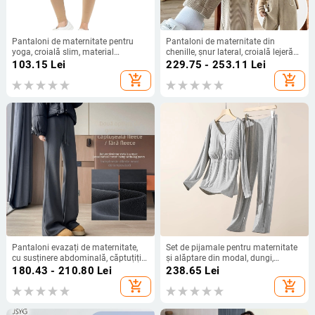
Pantaloni de maternitate pentru
Pantaloni de maternitate din
yoga, croială slim, material
chenille, șnur lateral, croială lejeră
poliester-spandex (95% poliester,
de tip Harem-Carrot, căptușiți cu
103.15
Lei
229.75 - 253.11
Lei
spandex <30%), pantaloni lungi
fleece gros, pentru primăvară și
add_shopping_cart
add_shopping_cart
toamnă
Pantaloni evazați de maternitate,
Set de pijamale pentru maternitate
cu susținere abdominală, căptuțiți
și alăptare din modal, dungi,
cu fleece, croială lejeră, material
mâneci lungi, pantaloni, deschidere
180.43 - 210.80
Lei
238.65
Lei
bumbac amestec, micro-elastic,
frontală pentru alăptare
add_shopping_cart
add_shopping_cart
pentru toamnă-iarnă și primăvară-
toamnă