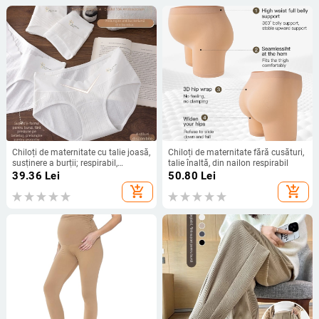
Chiloți de maternitate cu talie joasă,
Chiloți de maternitate fără cusături,
susținere a burții; respirabil,
talie înaltă, din nailon respirabil
antibacterian; material principal
39.36
Lei
50.80
Lei
95–100% bumbac; căptușeală
add_shopping_cart
add_shopping_cart
100% bumbac.