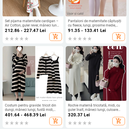
Set pijama maternitate cardigan –
Pantaloni de maternitate căptușiți
Air Cotton, guler rever, mâneci lungi,
cu fleece, lungi, grosime medie,
țesătură groasă 251–300 g/m²,
poliester 80–90%, susținere a burții
212.86 - 227.47
Lei
91.35 - 133.41
Lei
bumbac 90–95%
add_shopping_cart
add_shopping_cart
Costum pentru gravide: tricot din
Rochie maternă tricotată, midi, cu
dungi, mâneci lungi, fustă midi,
guler înalt, mâneci lungi, culoare
poliester, stil toamnă-iarnă
uni, acril 95%+
401.64 - 468.39
Lei
320.37
Lei
add_shopping_cart
add_shopping_cart