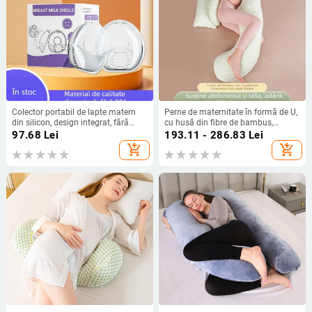
Colector portabil de lapte matern
Perne de maternitate în formă de U,
din silicon, design integrat, fără
cu husă din fibre de bambus,
scurgeri, pentru perioada de lactație
greutate 1,1–1,5 kg, umplutură cod
97.68
Lei
193.11 - 286.83
Lei
19022027760
add_shopping_cart
add_shopping_cart