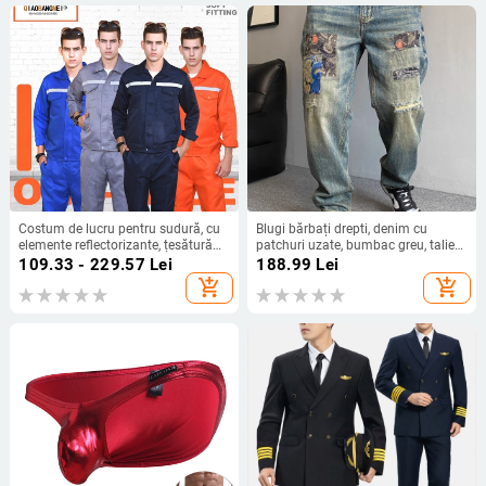
Costum de lucru pentru sudură, cu
Blugi bărbați drepti, denim cu
elemente reflectorizante, țesătură
patchuri uzate, bumbac greu, talie
bumbac-poliester, potrivit pentru
medie, fermoar
109.33 - 229.57
Lei
188.99
Lei
fabrică, pentru toate cele patru
add_shopping_cart
add_shopping_cart
anotimpuri