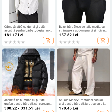
Cămașă albă cu dungi și gulă
Boxer bărbătesc de talie medie, cu
ascuțită pentru bărbați, design nou,
strângere a abdomenului și ridicare
potrivită pentru muncă, deplasări și
a fesierilor | Poliester 90–95% |
181.17
Lei
157.82
Lei
purtare casual, mânecă lungă, top
Culoare solidă
add_shopping_cart
add_shopping_cart
versatil pentru stratificare
Jachetă de bumbac cu puf de
Stil Old Money: Pantaloni casual
grafen pentru bărbați, stil coreean,
albi pentru bărbați, largi, cu un pliu
casual, cu glugă, îngroșată, caldă,
simplu, croială dreaptă, poliester
308.22 - 331.59
Lei
178.45
Lei
din bumbac, vestă de bumbac auriu