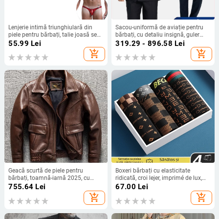
Lenjerie intimă triunghiulară din
Sacou-uniformă de aviație pentru
piele pentru bărbați, talie joasă sexy,
bărbați, cu detaliu insignă, guler
geantă convexă în U, chiloți pentru
barge, nasturi în două rânduri,
55.99
Lei
319.29 - 896.58
Lei
bărbați, sursă transfrontalieră,
căptușeală sudată, fără călcare
add_shopping_cart
add_shopping_cart
Europa și Statele Unite
Geacă scurtă de piele pentru
Boxeri bărbați cu elasticitate
bărbați, toamnă-iarnă 2025, cu
ridicată, croi lejer, imprimé de lux,
guler rever, croială strânsă, versatilă,
respirabili și prietenoși cu pielea,
755.64
Lei
67.00
Lei
stilată, la modă, din piele moale
talie medie, model geometric
add_shopping_cart
add_shopping_cart