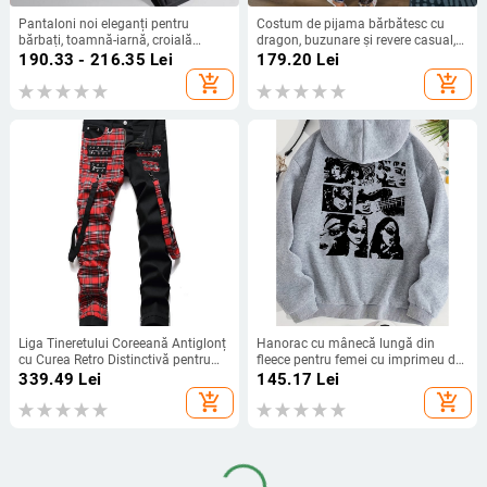
Pantaloni noi eleganți pentru
Costum de pijama bărbătesc cu
bărbați, toamnă-iarnă, croială
dragon, buzunare și revere casual,
dreaptă lejeră, stil business casual,
mâneci lungi, top și pantaloni din
190.33 - 216.35
Lei
179.20
Lei
fără călcare, cu înaltă elasticitate,
amestec de poliester
add_shopping_cart
add_shopping_cart
lungi.
Liga Tineretului Coreeană Antiglonț
Hanorac cu mânecă lungă din
cu Curea Retro Distinctivă pentru
fleece pentru femei cu imprimeu de
Bărbați, Pantaloni Drepți Mici,
cangur
339.49
Lei
145.17
Lei
Neelastici, din Denim, 5512
add_shopping_cart
add_shopping_cart