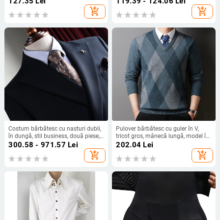
127.35
Lei
119.39 - 124.06
Lei
bumbac, top pentru bărbați
add_shopping_cart
add_shopping_cart
Costum bărbătesc cu nasturi dubli,
Pulover bărbătesc cu guler în V,
în dungă, stil business, două piese,
tricot gros, mânecă lungă, model în
pentru nuntă
carouri
300.58 - 971.57
Lei
202.04
Lei
add_shopping_cart
add_shopping_cart