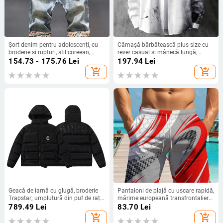
Șort denim pentru adolescenți, cu
Cămașă bărbătească plus size cu
broderie și rupturi, stil coreean,
rever casual și mânecă lungă,
croială slim, micro-elastic, vară
cerneală - DH202
154.73 - 175.76
Lei
197.94
Lei
add_shopping_cart
add_shopping_cart
Geacă de iarnă cu glugă, broderie
Pantaloni de plajă cu uscare rapidă,
Trapstar; umplutură din puf de rață
mărime europeană transfrontalieră,
alb; rezistentă la vânt; umplere 95;
pantaloni scurți de baie
789.49
Lei
83.70
Lei
550 puf; îmbrăcăminte exterioară
impermeabili, pantaloni scurți
add_shopping_cart
add_shopping_cart
de iarnă unisex
casual pentru bărbați la malul mării