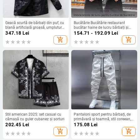
Geacă scurtă de bărbați din puf, cu
Bucătărie Bucătărie restaurant
blană artificială groasă, umplutură
bucătar haine de lucru bărbați și
din puf de rață alb, 86–90% cașmir,
femei mânecă lungă mânecă
347.18
Lei
154.71 - 192.09
Lei
respirabilă, impermeabilă,
scurtă hotel cantină restaurant
add_shopping_cart
add_shopping_cart
rezistentă la frig
bucătar haine primăvară și toamnă
vară
Stil american 2025: set casual cu
Pantaloni sport pentru bărbați, de
cămașă cu guler cubanez și șorturi
primăvară și toamnă, stil coreean,
cu uscare rapidă, lejeri, cu picior,
202.45
Lei
175.08
Lei
Haren, la modă, culoare solidă,
add_shopping_cart
add_shopping_cart
pantaloni all-match