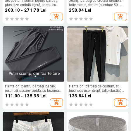
Set costum formal pentru bărbați,
Jeanși bărbați cu croială dreaptă,
plus size, croială lejeră, sacou cu
talie medie, denim (bumbac 50–
două nasturi, material poliester, fără
70%), aplicații
260.10 - 271.78
Lei
250.94
Lei
călcare, vară
add_shopping_cart
add_shopping_cart
Pantaloni pentru bărbați Ice Silk,
Pantaloni bărbați de costum, stil
respirați, uscare rapidă, cu buzunar
business ușor, drept, talie elastică
pe fermoar, talie medie, croială
cu șnur, 95% poliester
111.00 - 135.33
Lei
133.84
Lei
dreaptă
add_shopping_cart
add_shopping_cart