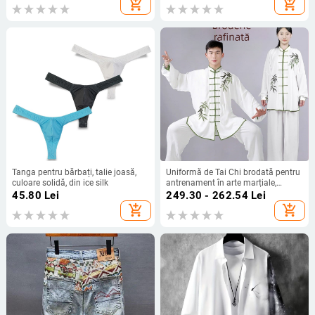
add_shopping_cart
add_shopping_cart
negru pentru bărbați
Tanga pentru bărbați, talie joasă,
Uniformă de Tai Chi brodată pentru
culoare solidă, din ice silk
antrenament în arte marțiale,
unisex, pentru adulți, pentru sesiuni
45.80
Lei
249.30 - 262.54
Lei
de dimineață în toamnă
add_shopping_cart
add_shopping_cart