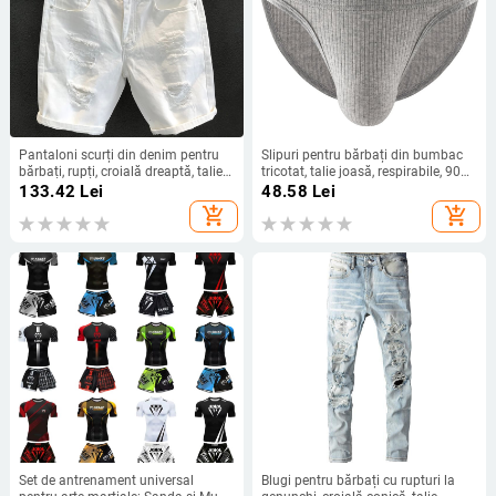
Pantaloni scurți din denim pentru
Slipuri pentru bărbați din bumbac
bărbați, rupți, croială dreaptă, talie
tricotat, talie joasă, respirabile, 90–
medie, 70% bumbac, spălați
95% bumbac
133.42
Lei
48.58
Lei
add_shopping_cart
add_shopping_cart
Set de antrenament universal
Blugi pentru bărbați cu rupturi la