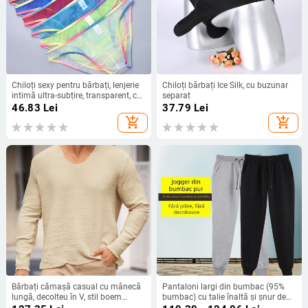
Chiloți sexy pentru bărbați, lenjerie
Chiloți bărbați Ice Silk, cu buzunar
intimă ultra-subțire, transparent, cu
separat
margini curcubeu, plasă sexy,
46.83
Lei
37.79
Lei
lenjerie intimă pentru bărbați B903
add_shopping_cart
add_shopping_cart
Bărbați cămașă casual cu mânecă
Pantaloni largi din bumbac (95%
lungă, decolteu în V, stil boem
bumbac) cu talie înaltă și șnur de
renascentist, patru anotimpuri,
reglare