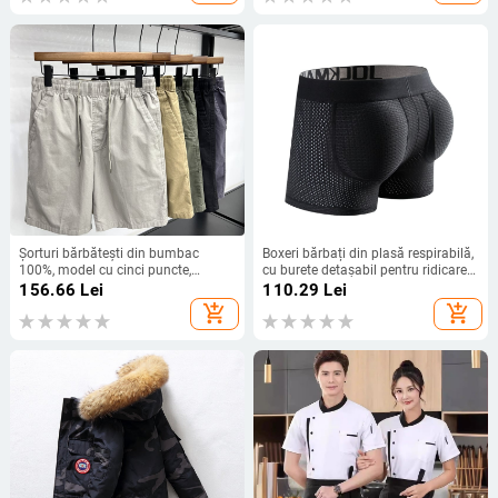
Șorturi bărbătești din bumbac
Boxeri bărbați din plasă respirabilă,
100%, model cu cinci puncte,
cu burete detașabil pentru ridicarea
croială lejeră, elasticitate ușoară
feselor
156.66
Lei
110.29
Lei
add_shopping_cart
add_shopping_cart