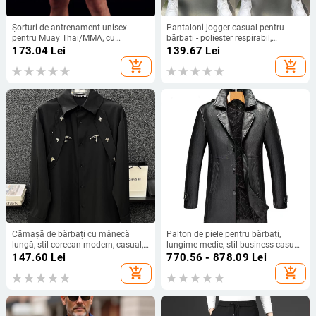
Șorturi de antrenament unisex
Pantaloni jogger casual pentru
pentru Muay Thai/MMA, cu
bărbați - poliester respirabil,
panglică, 100% poliester
imprimeu Jacquard cu litere, talie
173.04
Lei
139.67
Lei
medie, lungime cropped, manșete
add_shopping_cart
add_shopping_cart
strâmte
Cămașă de bărbați cu mânecă
Palton de piele pentru bărbați,
lungă, stil coreean modern, casual,
lungime medie, stil business casual,
2025 primăvară-toamnă
căptușit cu fleece pentru toamnă și
147.60
Lei
770.56 - 878.09
Lei
iarnă, jachetă din piele cu guler
add_shopping_cart
add_shopping_cart
sacou