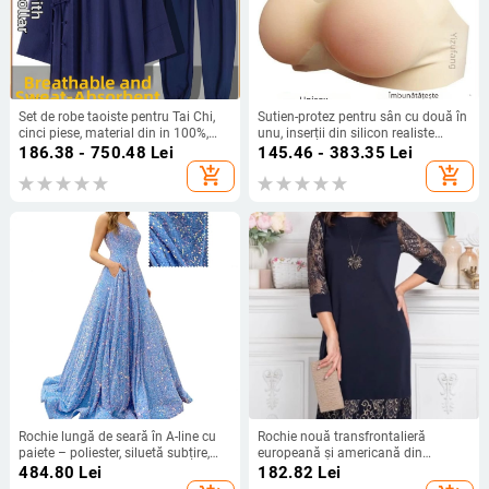
Set de robe taoiste pentru Tai Chi,
Sutien-protez pentru sân cu două în
cinci piese, material din in 100%,
unu, inserții din silicon realiste
respirabil, marca Converge
pentru cross-dressing
186.38 - 750.48
Lei
145.46 - 383.35
Lei
add_shopping_cart
add_shopping_cart
Rochie lungă de seară în A-line cu
Rochie nouă transfrontalieră
paiete – poliester, siluetă subțire,
europeană și americană din
talie la mijloc, decolteu pe bretele,
dantelă, cu guler rotund, subțire,
484.80
Lei
182.82
Lei
mâneci 3/4
rochie