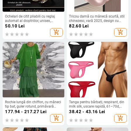
Ochelari de citit pliabili cu reglaj
Tricou damă cu mânecă scurtă, stil
automat al dioptriilor, unisex,
chinezesc, vară 2025, design cu
portabili, zoom inteligent, lentile HD
funda și bretele, croială Slim, top
50.10
Lei
82.60
Lei
versatil
add_shopping_cart
add_shopping_cart
Rochie lungă din chiffon, cu mâneci
Tanga pentru bărbați, respirant, din
tip bat, guler rotund, primăvară
milk silk, uscare rapidă, 61–70d,
2024
talie joasă
177.94 - 217.27
Lei
38.42 - 43.16
Lei
add_shopping_cart
add_shopping_cart