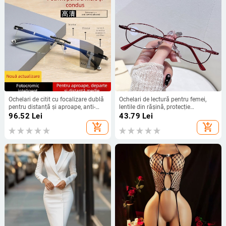
Ochelari de citit cu focalizare dublă
Ochelari de lectură pentru femei,
pentru distanță și aproape, anti-
lentile din rășină, protecție
lumină albastră, lentile fotokromice
împotriva luminii albastre, ramă
96.52
Lei
43.79
Lei
multifocale, zoom inteligent,
ovală, cadru complet
add_shopping_cart
add_shopping_cart
schimbare de culoare, rame fără
ramă, pătrate, pentru persoanele în
vârstă