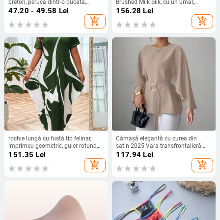
breton, perucă dintr-o bucată,
Brushed Milk Silk, cu un umăr,
Breton Qi, fibre rezistente la căldură,
decolteu pătrat, mâneci scurte
47.20 - 49.58
Lei
156.28
Lei
creșterea volumului părului
add_shopping_cart
add_shopping_cart
rochie lungă cu fustă tip felinar,
Cămașă elegantă cu curea din
imprimeu geometric, guler rotund,
satin 2025 Vara transfrontalieră
mâneci scurte, material poliester-
Îmbrăcăminte pentru femei
151.35
Lei
117.94
Lei
elastan
Aliexpress Amazon Casual Confort
add_shopping_cart
add_shopping_cart
Independent Station