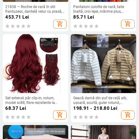
21838 — Rochie de vară în stil
Pantaloni culotte de vară, talie
franțuzesc, dantelă velur cu plasă,
înaltă, croi lejer, mărime plus,
croială Slim, decolteu rotund,
culoare uni, talie elastică, picioare
453.71
Lei
85.71
Lei
mâneci scurte
largi
add_shopping_cart
add_shopping_cart
Set extensii păr clip-in, volum,
Geacă damă din puf de rață alb,
model sc88, fibre rezistente la
ușoară, scurtă, guler rotund,
temperatură înaltă, lungime șuviță
umplutură de cașmir 51–55%
68.37
Lei
198.91 - 218.80
Lei
13 cm
add_shopping_cart
add_shopping_cart