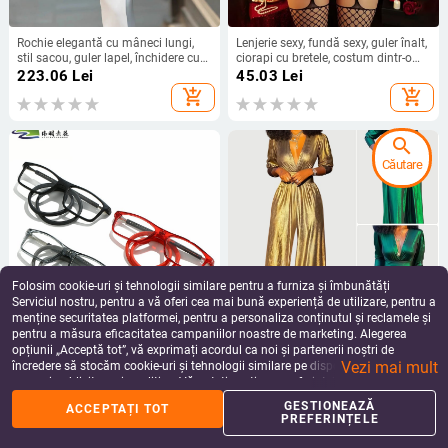
Rochie elegantă cu mâneci lungi,
Lenjerie sexy, fundă sexy, guler înalt,
stil sacou, guler lapel, închidere cu
ciorapi cu bretele, costum dintr-o
nasturi pe un singur rând, croială
singură bucată de plasă
223.06
Lei
45.03
Lei
slim, fustă lungă cu tăietură
transparentă, cu gol pe spate
add_shopping_cart
add_shopping_cart
neregulată
search
Căutare
Folosim cookie-uri și tehnologii similare pentru a furniza și îmbunătăți
Serviciul nostru, pentru a vă oferi cea mai bună experiență de utilizare, pentru a
menține securitatea platformei, pentru a personaliza conținutul și reclamele și
pentru a măsura eficacitatea campaniilor noastre de marketing. Alegerea
Ochelari de citit portabili cu magnet,
Salopetă pentru femei cu decolteu
opțiunii „Acceptă tot”, vă exprimați acordul ca noi și partenerii noștri de
confortabili și agățați la gât, cu
în V, mâneci lungi, imprimeu cu folie
Vezi mai mult
bandă moale nouă transfrontalieră,
aurie, bretele pentru strângerea
încredere să stocăm cookie-uri și tehnologii similare pe dispozitivul dvs. în
43.85
Lei
249.17
Lei
pentru bărbați și femei, pentru
taliei, talie înaltă, stil urban, toamnă
scopuri publicitare și analitice. Vă puteți gestiona preferințele în orice moment
add_shopping_cart
add_shopping_cart
vârstnici, fără frică să piardă
2025
făcând clic pe „Gestionează preferințele”. Pentru mai multe informații, vă
GESTIONEAZĂ
ACCEPTAȚI TOT
rugăm să consultați
Politica noastră de confidențialitate
.
PREFERINȚELE