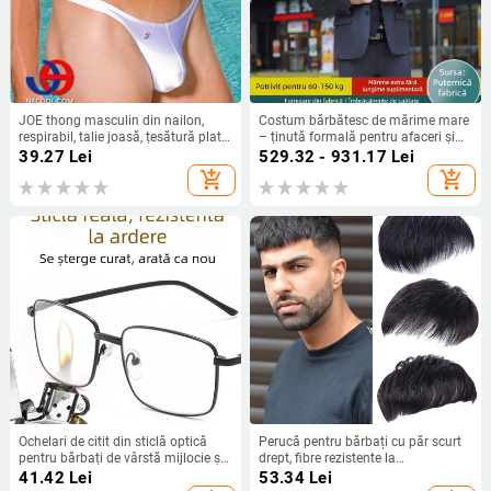
JOE thong masculin din nailon,
Costum bărbătesc de mărime mare
respirabil, talie joasă, țesătură plată,
– ținută formală pentru afaceri și
căptușeală 70–80% nailon
nuntă
39.27
Lei
529.32 - 931.17
Lei
add_shopping_cart
add_shopping_cart
Ochelari de citit din sticlă optică
Perucă pentru bărbați cu păr scurt
pentru bărbați de vârstă mijlocie și
drept, fibre rezistente la
vârstnici, claritate înaltă, protecție a
temperatură, patch invizibil pe
41.42
Lei
53.34
Lei