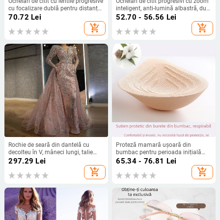
Ochelari de citit cu lentile progresive
Ochelari de citit progresivi cu zoom
cu focalizare dublă pentru distanță
inteligent, anti-lumină albastră, dual
și aproape, lentile fotokromice și
pentru distanță și aproape, din aliaj
70.72
Lei
52.70 - 56.56
Lei
protecție împotriva luminii albastre.
de titan, fără ramă
add_shopping_cart
add_shopping_cart
Rochie de seară din dantelă cu
Proteză mamară ușoară din
decolteu în V, mâneci lungi, talie
bumbac pentru perioada inițială
înaltă, croială prințesă, tren lung
post-mastectomie, pernă din burete
297.29
Lei
65.34 - 76.81
Lei
lavabilă la mâna, potrivită pentru
add_shopping_cart
add_shopping_cart
înot.