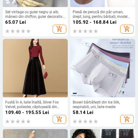
Set vintage cu guler negru și alb,
Piesă de perucă din păr uman,
mâneci din chiffon, guler decorativ
drept, lung, pentru bărbați, model
cu volane, eșarfă cu flori și mănuși
BF139-BF142
65.07
Lei
105.92 - 168.84
Lei
add_shopping_cart
add_shopping_cart
Fustă în A, talie înaltă, Silver Fox
Boxeri bărbătești din Ice Silk,
Velvet, poliester, căptușeală din
respirabili, uni, talie medie
catifea auriu
109.40 - 195.55
Lei
58.14
Lei
add_shopping_cart
add_shopping_cart