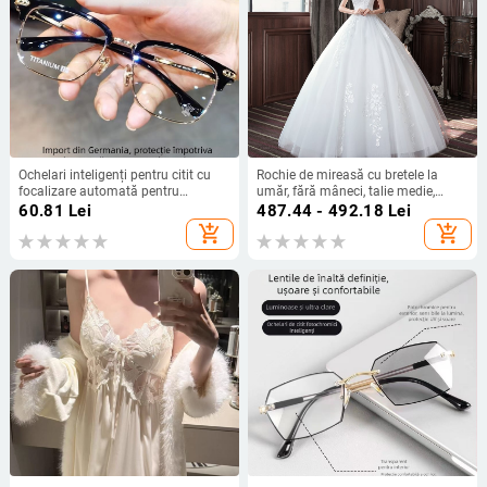
Ochelari inteligenți pentru citit cu
Rochie de mireasă cu bretele la
focalizare automată pentru
umăr, fără mâneci, talie medie,
distanță și aproape, lentile din
fustă tutu, mătase Mulberry și
60.81
Lei
487.44 - 492.18
Lei
rășină, design fără ramă, lentile
bumbac
add_shopping_cart
add_shopping_cart
multifocale cu protecție HD
împotriva luminii albastre