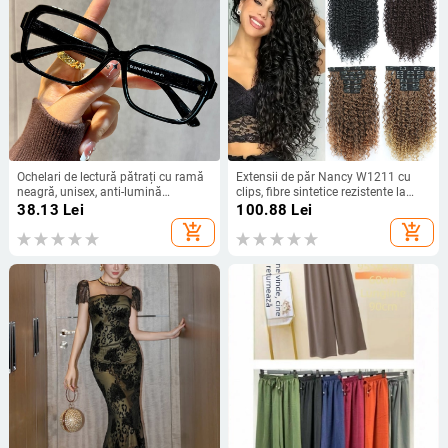
Ochelari de lectură pătrați cu ramă
Extensii de păr Nancy W1211 cu
neagră, unisex, anti-lumină
clips, fibre sintetice rezistente la
albastră, claritate înaltă, ramă
temperatură, volum, pot fi vopsite și
38.13
Lei
100.88
Lei
policarbonat
permutate
add_shopping_cart
add_shopping_cart