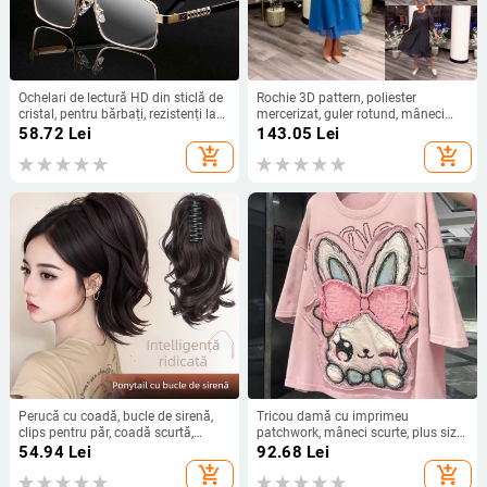
Ochelari de lectură HD din sticlă de
Rochie 3D pattern, poliester
cristal, pentru bărbați, rezistenți la
mercerizat, guler rotund, mâneci
uzură și zgârieturi, stil business
3/4, croială A-line mid-length
58.72
Lei
143.05
Lei
modern, ramă metalică, cadru
add_shopping_cart
add_shopping_cart
complet
Perucă cu coadă, bucle de sirenă,
Tricou damă cu imprimeu
clips pentru păr, coadă scurtă,
patchwork, mâneci scurte, plus size,
coroană înaltă, fir rezistent la
croială lejeră, vară 2025
54.94
Lei
92.68
Lei
căldură
add_shopping_cart
add_shopping_cart