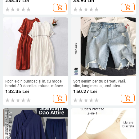
238.37
Lei
38.90
Lei
add_shopping_cart
add_shopping_cart
Rochie din bumbac și in, cu model
Șort denim pentru bărbați, vară,
brodat 3D, decolteu rotund, mâneci
slim, lungimea la jumătatea
scurte, talie lejeră, croială în linie A,
coapsei, stil coreean, rupturi, cinci
132.35
Lei
150.27
Lei
lungă.
buzunare
add_shopping_cart
add_shopping_cart