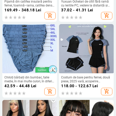
Pijamă din catifea insulară pentru
Yuxuan Ochelari de citit fără ramă
femei, toamnă–iarna, catifea densă
cu lentile PC, vedere la distanță și
de înaltă calitate, rochie de noapte
aproape, formă poligonală, brațe
169.49 - 348.18
Lei
37.02 - 41.31
Lei
lungă cu decolteu în V, stil elegant
TR+Metal
add_shopping_cart
add_shopping_cart
doamnă
Chiloți bărbați din bumbac, talie
Costum de baie pentru femei, două
medie, în mai multe culori, în diferite
piese, 2025 vară, acoperire
mărimi
conservatoare a abdomenului,
42.59 - 44.48
Lei
118.00 - 122.67
Lei
costum de baie sport pentru piscină
add_shopping_cart
add_shopping_cart
și băi termale