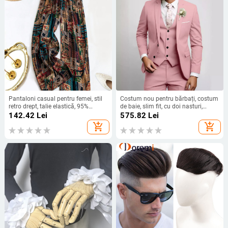
Pantaloni casual pentru femei, stil
Costum nou pentru bărbați, costum
retro drept, talie elastică, 95%
de baie, slim fit, cu doi nasturi,
poliester, vară 2025
costum transfrontalier, set de trei
142.42
Lei
575.82
Lei
piese, Amazon, modă comercială
add_shopping_cart
add_shopping_cart
exterior 2024