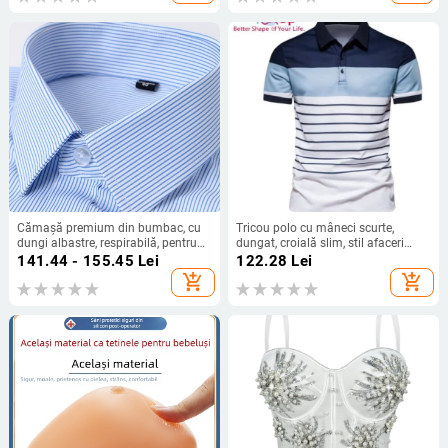
Cămașă premium din bumbac, cu
Tricou polo cu mâneci scurte,
dungi albastre, respirabilă, pentru
dungat, croială slim, stil afaceri
birou, mărime plus
ușor
141.44 - 155.45
Lei
122.28
Lei
add_shopping_cart
add_shopping_cart