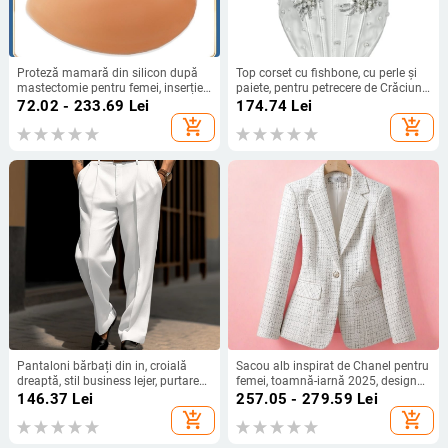
Proteză mamară din silicon după
Top corset cu fishbone, cu perle și
mastectomie pentru femei, inserție
paiete, pentru petrecere de Crăciun
pentru sutien
și Anul Nou
72.02 - 233.69
Lei
174.74
Lei
add_shopping_cart
add_shopping_cart
Pantaloni bărbați din in, croială
Sacou alb inspirat de Chanel pentru
dreaptă, stil business lejer, purtare
femei, toamnă-iarnă 2025, design
zilnică, patru sezoane, toamnă
chic, elegant și stilat
146.37
Lei
257.05 - 279.59
Lei
2025
add_shopping_cart
add_shopping_cart