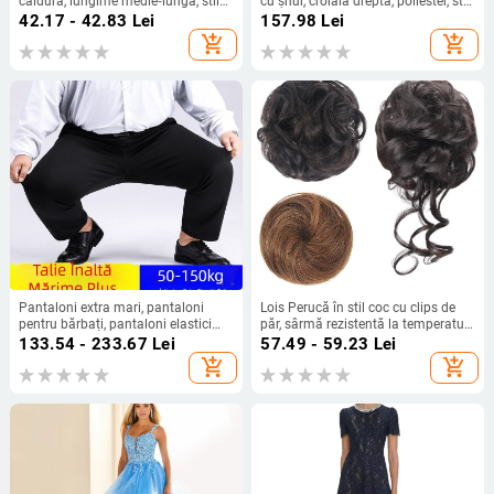
căldură, lungime medie‑lungă, stil
cu șnur, croială dreptă, poliester, stil
natural de tip curs de cascadă cu
urban elegant, primăvară-vară 2025
42.17 - 42.83
Lei
157.98
Lei
bucle, model coadă cascadă, nu
add_shopping_cart
add_shopping_cart
poate fi vopsită sau îndreptată
Pantaloni extra mari, pantaloni
Lois Perucă în stil coc cu clips de
pentru bărbați, pantaloni elastici
păr, sârmă rezistentă la temperaturi
plus size, pantaloni casual drepți,
înalte, opțiuni de clips: clip mic sau
133.54 - 233.67
Lei
57.49 - 59.23
Lei
căptușiți cu fleece, îngroșați, pentru
clip mare, nu este compatibilă cu
add_shopping_cart
add_shopping_cart
bărbați
vopsirea cu vopsea fierbinte