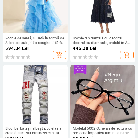
Rochie de seară, siluetă în formă de
Rochie din dantelă cu decolteu
A, bretele subțiri tip spaghetti, fără
decorat cu diamante, croială în A,
mâneci, fustă lungă, talie înaltă
lungă, talie înaltă, mâneci scurte,
594.34
Lei
446.30
Lei
vară 2025
add_shopping_cart
add_shopping_cart
Blugi bărbătești albaștri, cu elastan,
Modelul 5002 Ochelari de lectură cu
croială slim, stil business casual,
protecție împotriva luminii albastre,
2025
ramă ovală, lentile HD pentru adulți