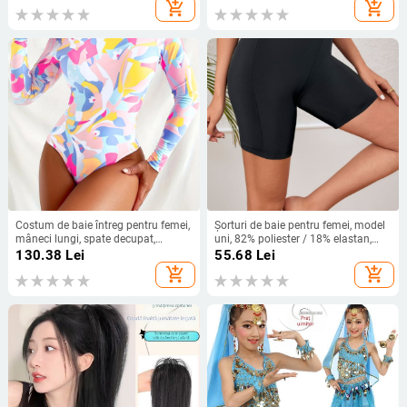
ochilor, rezistenți la zgârieturi, ramă
creștet pentru acoperirea cheliei,
add_shopping_cart
add_shopping_cart
metalică pătrată
model 3111, poate fi vopsită
Costum de baie întreg pentru femei,
Șorturi de baie pentru femei, model
mâneci lungi, spate decupat,
uni, 82% poliester / 18% elastan,
imprimeu sexy, țesătură 85%
țesătură poliester, stil briefs
130.38
Lei
55.68
Lei
poliester / 15% elastan, căptușeală
add_shopping_cart
add_shopping_cart
95% poliester / 5% elastan, cu bureți
pentru bust