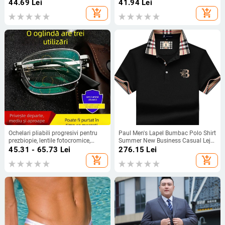
2024, stil minimalist de bază
împotriva luminii albastre, lentile
44.69
Lei
41.94
Lei
din policarbonat, ramă metalică,
add_shopping_cart
add_shopping_cart
pentru distanță, intermediar și
aproape
Ochelari pliabili progresivi pentru
Paul Men's Lapel Bumbac Polo Shirt
prezbiopie, lentile fotocromice,
Summer New Business Casual Lejer
protecție împotriva luminii albastre,
cu mânecă scurtă T-shirt bărbați la
45.31 - 65.73
Lei
276.15
Lei
lentile asferice
modă
add_shopping_cart
add_shopping_cart