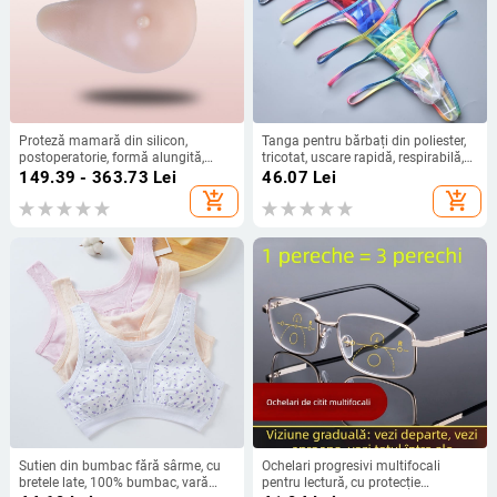
Proteză mamară din silicon,
Tanga pentru bărbați din poliester,
postoperatorie, formă alungită,
tricotat, uscare rapidă, respirabilă,
înaltă calitate, respirabilă
talie joasă
149.39 - 363.73
Lei
46.07
Lei
add_shopping_cart
add_shopping_cart
Sutien din bumbac fără sârme, cu
Ochelari progresivi multifocali
bretele late, 100% bumbac, vară
pentru lectură, cu protecție