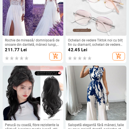
Rochie de mireasă/ domnișoară de
Ochelari de vedere Tiktok noi cu bliț
onoare din dantelă, mâneci lungi,
fin cu diamant, ochelari de vedere
decolteu adânc în V, despicare, tren
eleganți și degradați pentru femei,
211.77
Lei
42.45
Lei
mic, 95% poliester
ultra-luminoși, anti-lumină albastră
add_shopping_cart
add_shopping_cart
Perucă cu coadă, fibre rezistente la
Salopetă elegantă fără mâneci, talie