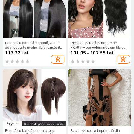
Perucă cu dantelă frontală, valuri
Piesă de perucă pentru femei
adânci, parte medie, fibre rezistente
FK791 — păr voluminos din fibre
la căldură, mecanism de fabricație,
rezistente la temperaturi înalte;
117.22
Lei
101.05 - 107.55
Lei
aspect natural și respirabil
piesă de perucă; nu se poate vopsi
add_shopping_cart
add_shopping_cart
sau ondula
Perucă cu bandă pentru cap și
Rochie de seară imprimată din