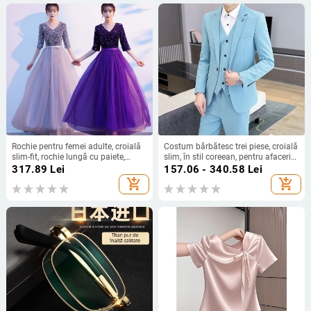
Rochie pentru femei adulte, croială
Costum bărbătesc trei piese, croială
slim-fit, rochie lungă cu paiete,
slim, în stil coreean, pentru afaceri
material amestec bumbac-acril
și smart casual
317.89
Lei
157.06 - 340.58
Lei
(80–90% din țesătura principală),
add_shopping_cart
add_shopping_cart
toamnă 2021