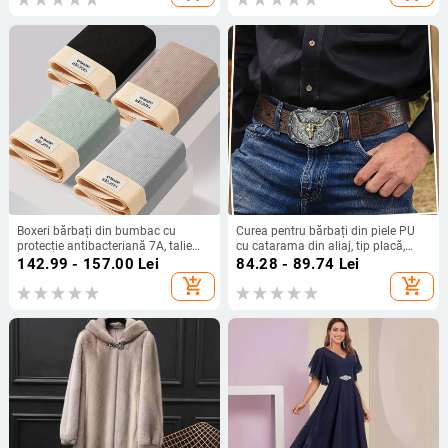
Boxeri bărbați din bumbac cu
Curea pentru bărbați din piele PU
protecție antibacteriană 7A, talie
cu catarama din aliaj, tip placă,
medie, uscare rapidă și respirabili
finisaj embosat, design original
142.99 - 157.00
Lei
84.28 - 89.74
Lei
add_shopping_cart
add_shopping_cart