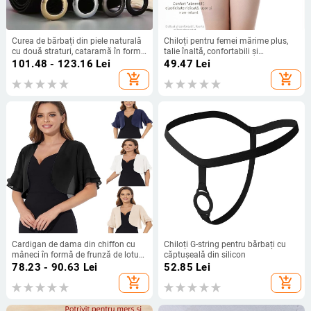
Curea de bărbați din piele naturală
Chiloți pentru femei mărime plus,
cu două straturi, cataramă în formă
talie înaltă, confortabili și
de 8, închidere netedă, lățime 2–4
antibacterieni, acoperire completă,
101.48 - 123.16
Lei
49.47
Lei
cm, stil business-elegant, versatil
din nylon prietenos cu pielea,
add_shopping_cart
add_shopping_cart
căptușeală din mătase de dud
Mulberry
Cardigan de dama din chiffon cu
Chiloți G-string pentru bărbați cu
mâneci în formă de frunză de lotus,
căptușeală din silicon
mâneci scurte, guler semi-deschis,
78.23 - 90.63
Lei
52.85
Lei
poliester, lungime normală
add_shopping_cart
add_shopping_cart