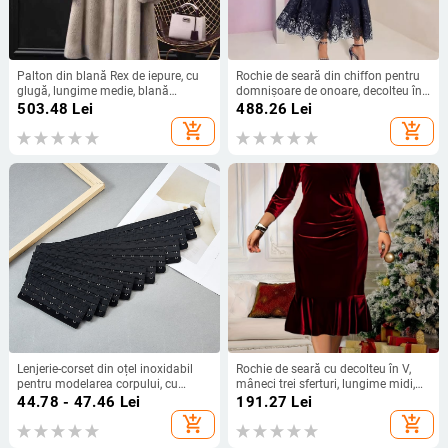
Palton din blană Rex de iepure, cu
Rochie de seară din chiffon pentru
glugă, lungime medie, blană
domnișoare de onoare, decolteu în
groasă, mărime mare, pentru
V adânc, dantelă, mâneci scurte,
503.48
Lei
488.26
Lei
toamnă-iarnă
fustă lungă, poliester
add_shopping_cart
add_shopping_cart
Lenjerie-corset din oțel inoxidabil
Rochie de seară cu decolteu în V,
pentru modelarea corpului, cu
mâneci trei sferturi, lungime midi,
catarame 7-18, catarame extinse și
catifea coreeană, 95% poliester +
44.78 - 47.46
Lei
191.27
Lei
catarame de spate
5% spandex, croi tricot, stil retro
add_shopping_cart
add_shopping_cart
literar, primăvara 2025