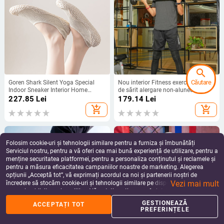
search
Căutare
Goren Shark Silent Yoga Special
Nou interior Fitness exerciții coardă
Indoor Sneaker Interior Home
de sărit alergare non-alunecare
Antiderapant Absorbție de Șoc
yoga genuflexiuni silențios
227.85
Lei
179.14
Lei
Fund Moale Coardă de Fitness Sărit
respirabil rezistent la uzură pantofi
add_shopping_cart
add_shopping_cart
anti-alunecare
Folosim cookie-uri și tehnologii similare pentru a furniza și îmbunătăți
Serviciul nostru, pentru a vă oferi cea mai bună experiență de utilizare, pentru a
menține securitatea platformei, pentru a personaliza conținutul și reclamele și
pentru a măsura eficacitatea campaniilor noastre de marketing. Alegerea
opțiunii „Acceptă tot”, vă exprimați acordul ca noi și partenerii noștri de
Vezi mai mult
încredere să stocăm cookie-uri și tehnologii similare pe dispozitivul dvs. în
scopuri publicitare și analitice. Vă puteți gestiona preferințele în orice moment
făcând clic pe „Gestionează preferințele”. Pentru mai multe informații, vă
GESTIONEAZĂ
ACCEPTAȚI TOT
%
home
apps
shopping_basket
person
rugăm să consultați
Politica noastră de confidențialitate
.
PREFERINȚELE
Acasă
Categorii
Coș
Reduceri
Profil