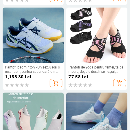
Pantofi badminton - Unisex, ușori și
Pantofi de yoga pentru femei, talpă
respirabili, partea superioară din
moale, degete deschise - ușori,
plasă, talpă intermediară EVA, talpă
antiderapante, pentru pilates și
1,158.30
Lei
77.58
Lei
antiderapantă
dans
add_shopping_cart
add_shopping_cart