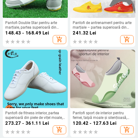
Pantofi Double Star pentru arte
Pantofi de antrenament pentru arte
marțiale, partea superioară din
marțiale – partea superioară din
pânză, talpă din cauciuc, respirabili,
pânză, gleznă joasă, închidere cu
148.43 - 168.49
Lei
241.32
Lei
ușori, antiderapante pentru
șiret în față, ușori, talpă din tendon
add_shopping_cart
add_shopping_cart
antrenamente în interior
de vită
Pantofi de fitness interior, partea
Pantofi sport de interior pentru
superioară din piele de vițel moale,
femei, talpă moale și silențioasă,
talpă din tendon de vițel, toc de 3-5
antiaderenți, pentru yoga și dans
273.27 - 361.11
Lei
120.42 - 127.63
Lei
cm, pentru bărbați
acasă
add_shopping_cart
add_shopping_cart