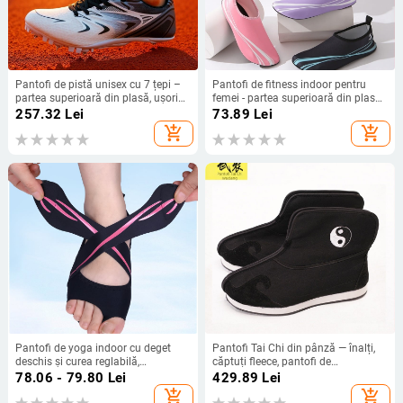
Pantofi de pistă unisex cu 7 țepi –
Pantofi de fitness indoor pentru
partea superioară din plasă, ușori
femei - partea superioară din plasă,
pentru sprint și antrenament, talpă
talpă EVA, toc plat, respirabili,
257.32
Lei
73.89
Lei
din cauciuc natural
pentru dans modern
add_shopping_cart
add_shopping_cart
Pantofi de yoga indoor cu deget
Pantofi Tai Chi din pânză — înalți,
deschis și curea reglabilă,
căptuți fleece, pantofi de
respirabili, ușori, talpă
antrenament indoor, pentru adulți
78.06 - 79.80
Lei
429.89
Lei
antiderapantă pentru dans modern
unisex
add_shopping_cart
add_shopping_cart