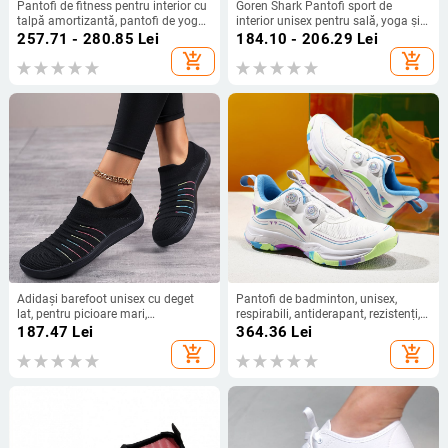
Pantofi de fitness pentru interior cu
Goren Shark Pantofi sport de
talpă amortizantă, pantofi de yoga
interior unisex pentru sală, yoga și
unisex cu talpă moale, pentru
dans – respirabili, ușori, cu
257.71 - 280.85
Lei
184.10 - 206.29
Lei
antrenament general; partea
amortizare și talpă antiderapantă
add_shopping_cart
add_shopping_cart
superioară din bumbac, talpă din
cauciuc natural
Adidași barefoot unisex cu deget
Pantofi de badminton, unisex,
lat, pentru picioare mari,
respirabili, antiderapant, rezistenți,
încălțăminte sport de interior
cu talpă din cauciuc rezistentă la
187.47
Lei
364.36
Lei
abraziune.
add_shopping_cart
add_shopping_cart