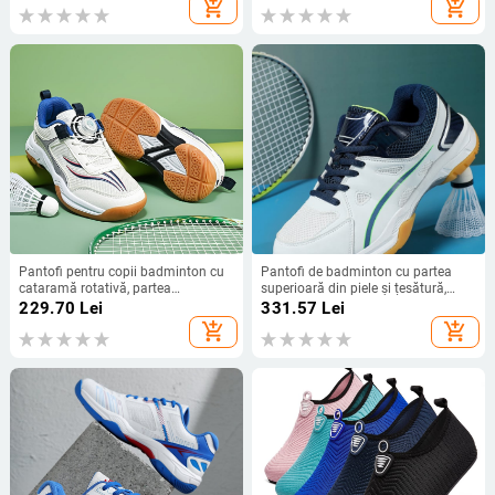
add_shopping_cart
add_shopping_cart
cauciuc, vârf rotund
Pantofi pentru copii badminton cu
Pantofi de badminton cu partea
cataramă rotativă, partea
superioară din piele și țesătură,
superioară din plasă respirabilă,
talpă EVA, talpă din cauciuc
229.70
Lei
331.57
Lei
talpă din cauciuc antiderapant
antiderapant
add_shopping_cart
add_shopping_cart