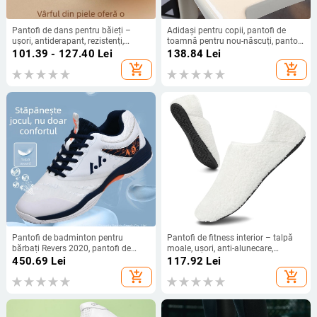
Pantofi de dans pentru băieți –
Adidași pentru copii, pantofi de
ușori, antiderapant, rezistenți,
toamnă pentru nou-născuți, pantofi
respirabili; talpă MD; Brand Ballet
pentru copii mici, pantofi sport
101.39 - 127.40
Lei
138.84
Lei
Girl; Model M; pentru antrenament
antiderapanți pentru băieți, pantofi
add_shopping_cart
add_shopping_cart
de dans, activități în grup,
casual din piele pentru fete, stil
competiții, spectacole, studio
universal
Pantofi de badminton pentru
Pantofi de fitness interior – talpă
bărbați Revers 2020, pantofi de
moale, ușori, anti-alunecare,
antrenament, pantofi sport casual
rezistenți la uzură, talpă din
450.69
Lei
117.92
Lei
pentru bărbați și femei, producători
cauciuc, pentru yoga și dans
add_shopping_cart
add_shopping_cart
en-gros