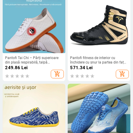
Pantofi Tai Chi – Părți superioare
Pantofi fitness de interior cu
din plasă respirabilă, talpă
închidere cu șnur la partea din față,
antiderapantă, absorbția
pantof Nano din plasă în trei
249.86
Lei
571.34
Lei
transpirației – Adulți, Unisex,
straturi, înălțime medie a părții
add_shopping_cart
add_shopping_cart
Pantofi de interior pentru fitness
superioare, talpă din cauciuc
antiderapant, toc mic 1-3 cm