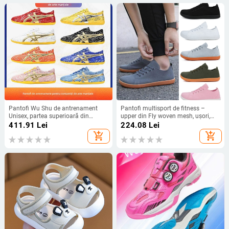
Pantofi Wu Shu de antrenament
Pantofi multisport de fitness –
Unisex, partea superioară din
upper din Fly woven mesh, ușori,
microfibră, talpă din tendoane de
talpă din cauciuc antiderapantă
411.91
Lei
224.08
Lei
vițel, toc mic 1–3 cm, respirabili,
(drumeții, alpinism, camping)
add_shopping_cart
add_shopping_cart
ușori, anti-derapare, încălțăminte
fitness pentru interior