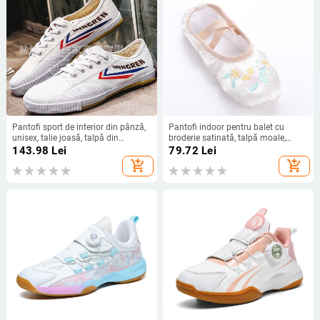
Pantofi sport de interior din pânză,
Pantofi indoor pentru balet cu
unisex, talie joasă, talpă din
broderie satinată, talpă moale,
cauciuc, antiderapant
antiderapant, model cu flori
143.98
Lei
79.72
Lei
add_shopping_cart
add_shopping_cart