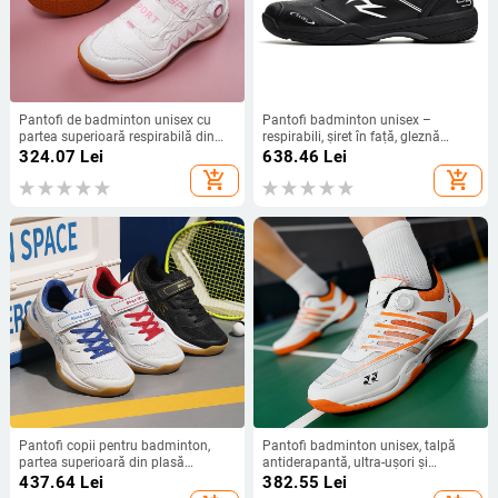
Pantofi de badminton unisex cu
Pantofi badminton unisex –
partea superioară respirabilă din
respirabili, șiret în față, gleznă
plasă, talpă intermediară
joasă, suprafață din piele sintetică,
324.07
Lei
638.46
Lei
EVA+gumă, talpă din cauciuc, guler
talpă din cauciuc antiderapant
add_shopping_cart
add_shopping_cart
scurt
Pantofi copii pentru badminton,
Pantofi badminton unisex, talpă
partea superioară din plasă
antiderapantă, ultra-ușori și
respirabilă, talpă exterioară din
respirabili, gleznă joasă, talpă din
437.64
Lei
382.55
Lei
cauciuc, talpă intermediară din
cauciuc