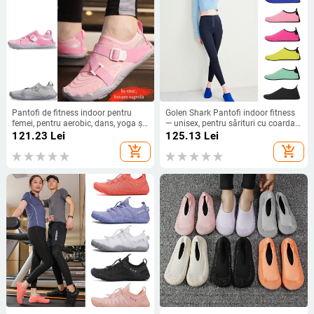
Pantofi de fitness indoor pentru
Golen Shark Pantofi indoor fitness
femei, pentru aerobic, dans, yoga și
— unisex, pentru sărituri cu coarda,
antrenament de forță
yoga și antrenament, talpă moale,
121.23
Lei
125.13
Lei
ușori, antiderapante, fără zgomot
add_shopping_cart
add_shopping_cart