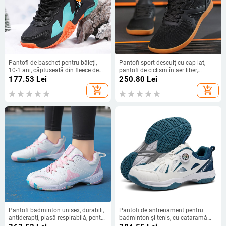
Pantofi de baschet pentru băieți,
Pantofi sport desculț cu cap lat,
10-1 ani, căptușeală din fleece de
pantofi de ciclism în aer liber,
iarnă, bumbac gros, călduroși,
respirabili, antiderapanți, comerț
177.53
Lei
250.80
Lei
antiderapanți, rezistenți la uzură,
exterior, drumeții, pantofi casual,
add_shopping_cart
add_shopping_cart
pantofi de baschet pentru copii
pantofi de drumeție, pantofi
desculți transfrontalieri
Pantofi badminton unisex, durabili,
Pantofi de antrenament pentru
antiderapți, plasă respirabilă, pentru
badminton și tenis, cu cataramă
interior, potriviți pentru badminton
rotativă și bandă elastică, unisex,