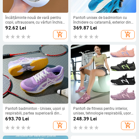
Încălțăminte nouă de vară pentru
Pantofi unisex de badminton cu
copii, ultraușoare, cu vârfuri închise
închidere cu cataramă, exterior din
și cu vârfuri pe jumătate pentru
plasă respirabil, ușori, cu absorbție
92.62
Lei
369.87
Lei
băieți și fete, sandale pentru
a șocurilor, talpă din cauciuc, talpă
add_shopping_cart
add_shopping_cart
bebeluși și copii mici cu talpă
joasă
moale, antiderapantă.
Pantofi badminton - Unisex, ușori și
Pantofi de fitness pentru interior,
respirabili, partea superioară din
unisex, tehnologie respirabilă, ușori,
plasă, talpă intermediară EVA, talpă
talpă din cauciuc antiderapantă,
693.70
Lei
248.39
Lei
antiderapantă
amortizare
add_shopping_cart
add_shopping_cart