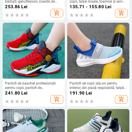
bărbați, genuflexiuni, coardă de
copii, talpă moale, toamnă și iarnă,
sărit, pantofi de absorbție a
corp de antrenament, căptușit cu
253.86
Lei
135.71 - 155.80
Lei
șocurilor, pantofi de Pilates pentru
fleece, dantelă cărnoasă, gheare de
add_shopping_cart
add_shopping_cart
femei, pantofi de yoga cu tracțiune
pisică, fete, prințesă, balet, dans
dură, pantofi de antrenament
complet
Pantofi de baschet profesioniști
Pantofi de copii slip-on pentru
pentru copii, pantofi de
interior, din plasă respirabilă, talpă
antrenament sport pentru tineri,
din cauciuc, anti-alunecare, ușori,
241.80
Lei
191.90
Lei
antiderapanți, pantofi de alergare
unisex (Vârste 4–16)
add_shopping_cart
add_shopping_cart
pentru studenți, o generație de păr