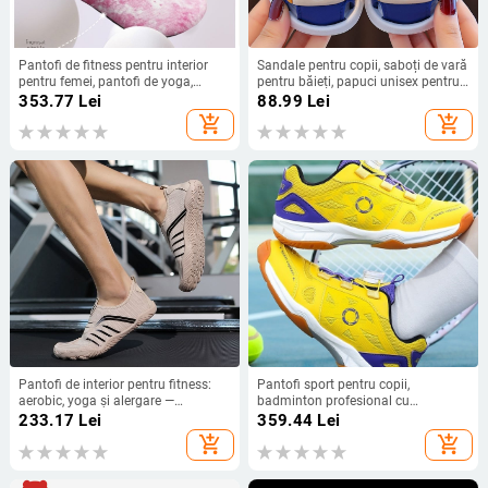
Pantofi de fitness pentru interior
Sandale pentru copii, saboți de vară
pentru femei, pantofi de yoga,
pentru băieți, papuci unisex pentru
antiderapant, silențioși, talpă
bebeluși, antiderapanți, compatibili
353.77
Lei
88.99
Lei
moale, pentru uz acasă și pe plajă
cu scutece, pantofi de plajă cu
add_shopping_cart
add_shopping_cart
vârful închis
Pantofi de interior pentru fitness:
Pantofi sport pentru copii,
aerobic, yoga și alergare —
badminton profesional cu
respirabili, antiderapante, rezistenți
cataramă rotativă, ușori, cu talpă
233.17
Lei
359.44
Lei
la uzură, cu amortizare
antiaderantă, pentru antrenament,
add_shopping_cart
add_shopping_cart
pentru ping-pong și tenis