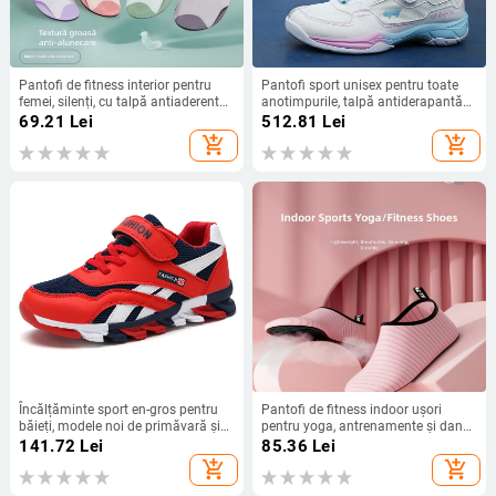
Pantofi de fitness interior pentru
Pantofi sport unisex pentru toate
femei, silenți, cu talpă antiaderentă
anotimpurile, talpă antiderapantă
moale, partea superioară din plasă
pentru tenis, badminton și ping-
69.21
Lei
512.81
Lei
respirabilă, confortabili pentru yoga
pong
add_shopping_cart
add_shopping_cart
și dans acasă
Încălțăminte sport en-gros pentru
Pantofi de fitness indoor ușori
băieți, modele noi de primăvară și
pentru yoga, antrenamente și dans -
toamnă, antiderapante și
antiderapant, respirabili, unisex
141.72
Lei
85.36
Lei
respirabile, pantofi casual pentru
add_shopping_cart
add_shopping_cart
băieți mici și copii mai mari, adidași
eleganți