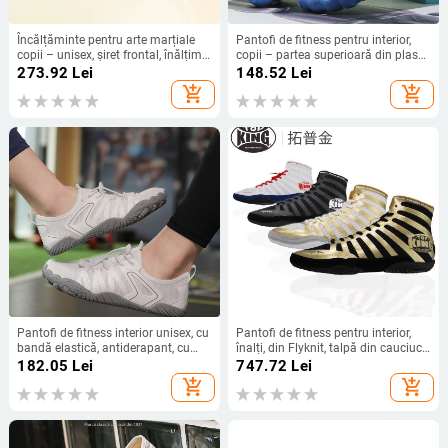
Încălțăminte pentru arte marțiale
Pantofi de fitness pentru interior,
copii – unisex, șiret frontal, înălțime
copii – partea superioară din plasă
joasă, partea superioară
respirabilă, talpă cu amortizare,
273.92
Lei
148.52
Lei
Nylon+Leather, talpă din cauciuc
talpă anti-derapantă, unisex
add_shopping_cart
add_shopping_cart
antiderapant
Pantofi de fitness interior unisex, cu
Pantofi de fitness pentru interior,
bandă elastică, antiderapant, cu
înalți, din Flyknit, talpă din cauciuc,
partea superioară din plasă, talpă
șireturi în față, ușori
182.05
Lei
747.72
Lei
din cauciuc natural, pentru yoga și
add_shopping_cart
add_shopping_cart
alergare