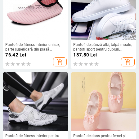
Pantofi de fitness interior unisex,
Pantofi de pânză albi, talpă moale,
parte superioară din plasă
pantofi sport pentru cupluri,
respirabilă, talpă antiderapantă,
mărime plus, pantofi pentru bărbați
76.42
Lei
137.80
Lei
potriviți pentru yoga, sărit coarda,
și femei, antiderapanți, rezistenți la
add_shopping_cart
add_shopping_cart
dans și antrenament pe bandă
uzură, pantofi de gimnastică pentru
performanță în arte marțiale
Pantofi de fitness interior pentru
Pantofi de dans pentru femei și