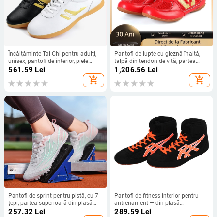
Încălțăminte Tai Chi pentru adulți,
Pantofi de lupte cu gleznă înaltă,
unisex, pantofi de interior, piele
talpă din tendon de vită, partea
naturală, talpă antiderapantă
superioară din PU artificial,
561.59
Lei
1,206.56
Lei
tehnologie de amortizare cu adeziv,
add_shopping_cart
add_shopping_cart
talpă plată
Pantofi de sprint pentru pistă, cu 7
Pantofi de fitness interior pentru
țepi, partea superioară din plasă
antrenament — din plasă
respirabilă, ușori, talpă din cauciuc
respirabilă, înălțime medie a
257.32
Lei
289.59
Lei