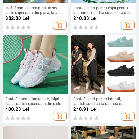
Încălțăminte badminton unisex,
Pantofi sport pentru copii pentru
parte superioară din plasă, talpă
badminton, partea superioară din
intermediară PHYLON, talpă din
plasă respirabilă, talpă exterioară
382.80
Lei
240.88
Lei
cauciuc natural, închidere cu șireturi
din cauciuc antiderapant, talpă EVA
add_shopping_cart
add_shopping_cart
în față, profil redus
medie, gleznă joasă
Pantofi badminton unisex, talpă
Pantofi sport pentru bărbați,
joasă, partea superioară din piele
pantofi sport cu talpă moale,
sintetică, căptușeală din plasă,
respirabili, țesături, ușori, pentru
400.23
Lei
248.91
Lei
talpă din cauciuc rezistentă la
sport și fitness, 2025, noi
add_shopping_cart
add_shopping_cart
uzură