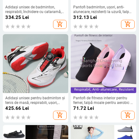
Adidași unisex de badminton,
Pantofi badminton, ușori, anti-
respirabili, închidere cu cataramă,
alunecare, rezistenți la uzură, talpă
căptușeală din bumbac, talpă din
joasă
334.25
Lei
312.13
Lei
cauciuc natural, talpă joasă
add_shopping_cart
add_shopping_cart
Adidași unisex pentru badminton și
Pantofi de fitness interior pentru
tenis de masă, respirabili, ușori,
femei, talpă moale pentru aerobic și
pentru antrenament și competiții;
yoga, ușori, antiderapante, pentru
425.66
Lei
71.72
Lei
partea superioară microfibră +
antrenamente acasă și dans
add_shopping_cart
add_shopping_cart
plasă, talpă cauciuc natural, glezna
joasă, înălțimea călcâiului 3-5 cm