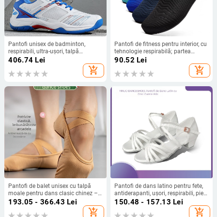
Pantofi unisex de badminton,
Pantofi de fitness pentru interior, cu
respirabili, ultra-ușori, talpă
tehnologie respirabilă; partea
antiderapantă din cauciuc, partea
superioară Air Layer + material
406.74
Lei
90.52
Lei
superioară din PU artificial
textil, talpă din cauciuc, guler
add_shopping_cart
add_shopping_cart
scăzut, toc plat
Pantofi de balet unisex cu talpă
Pantofi de dans latino pentru fete,
moale pentru dans clasic chinez –
antiderapanti, ușori, respirabili, piele
practică de balet pentru copii și
artificială
193.05 - 366.43
Lei
150.48 - 157.13
Lei
adulți (Talpă: MD; Utilizare:
add_shopping_cart
add_shopping_cart
Practică)