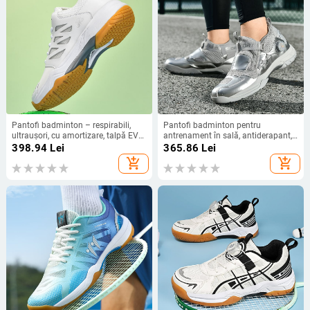
Pantofi badminton – respirabili,
Pantofi badminton pentru
ultraușori, cu amortizare, talpă EVA,
antrenament în sală, antiderapant,
talpă antiderapantă
interior respirabil din plasă, talpă
398.94
Lei
365.86
Lei
din cauciuc rezistentă, șiret frontal,
add_shopping_cart
add_shopping_cart
unisex