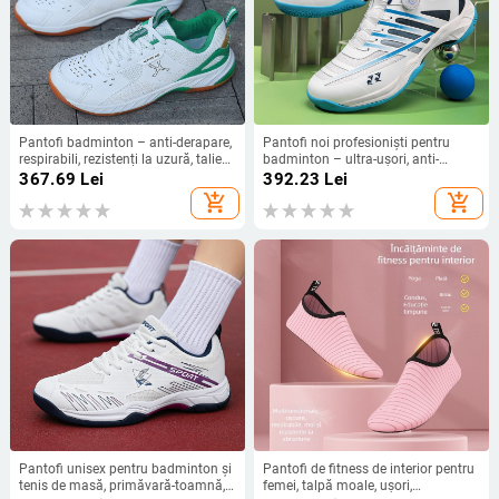
Pantofi badminton – anti-derapare,
Pantofi noi profesioniști pentru
respirabili, rezistenți la uzură, talie
badminton – ultra-ușori, anti-
joasă, talpă din cauciuc
derapare, respirabili, pantofi de
367.69
Lei
392.23
Lei
antrenament cu cataramă rotativă,
add_shopping_cart
add_shopping_cart
unisex
Pantofi unisex pentru badminton și
Pantofi de fitness de interior pentru
tenis de masă, primăvară-toamnă,
femei, talpă moale, ușori,