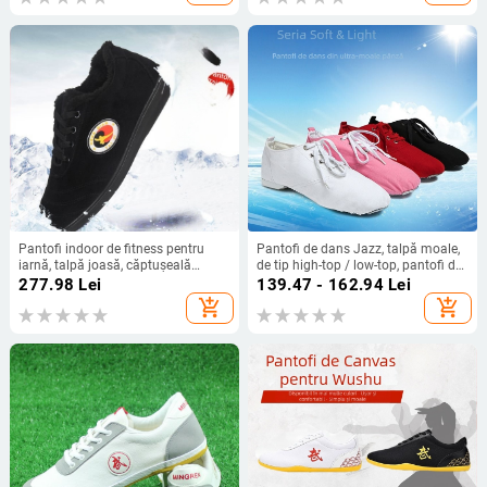
Pantofi indoor de fitness pentru
Pantofi de dans Jazz, talpă moale,
iarnă, talpă joasă, căptușeală
de tip high-top / low-top, pantofi de
groasă de pluș, partea superioară
fitness interior pentru bărbați adulți
277.98
Lei
139.47 - 162.94
Lei
textilă, talpă TPR
add_shopping_cart
add_shopping_cart