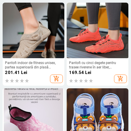
Pantofi indoor de fitness unisex,
Pantofi cu cinci degete pentru
partea superioară din plasă
trasee riverene în aer liber,
respirabilă, închidere Velcro, talpă
respirabili, uscare rapidă,
201.41
Lei
169.54
Lei
antiaderentă pentru antrenament,
antiderapante, rezistenți la
add_shopping_cart
add_shopping_cart
alergare și yoga
abraziune