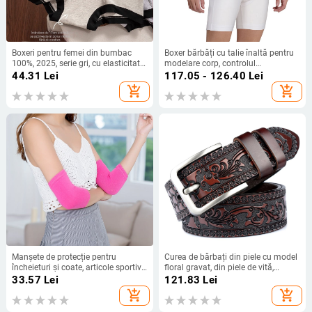
Boxeri pentru femei din bumbac
Boxer bărbăți cu talie înaltă pentru
100%, 2025, serie gri, cu elasticitate
modelare corp, controlul
ridicată, croială confortabilă pentru
abdomenului și ridicarea feselor,
44.31
Lei
117.05 - 126.40
Lei
șolduri, 100% bumbac
bumbac respirabil
add_shopping_cart
add_shopping_cart
Manșete de protecție pentru
Curea de bărbați din piele cu model
încheieturi și coate, articole sportive
floral gravat, din piele de vită,
unisex
cataramă din aliaj, închidere cu
33.57
Lei
121.83
Lei
știft, lățime 2-4 cm
add_shopping_cart
add_shopping_cart