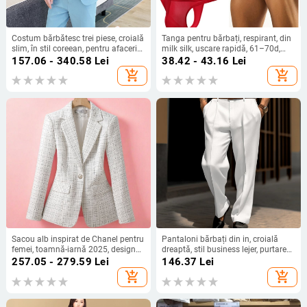
Costum bărbătesc trei piese, croială
Tanga pentru bărbați, respirant, din
slim, în stil coreean, pentru afaceri
milk silk, uscare rapidă, 61–70d,
și smart casual
talie joasă
157.06 - 340.58
Lei
38.42 - 43.16
Lei
add_shopping_cart
add_shopping_cart
Sacou alb inspirat de Chanel pentru
Pantaloni bărbați din in, croială
femei, toamnă-iarnă 2025, design
dreaptă, stil business lejer, purtare
chic, elegant și stilat
zilnică, patru sezoane, toamnă
257.05 - 279.59
Lei
146.37
Lei
2025
add_shopping_cart
add_shopping_cart