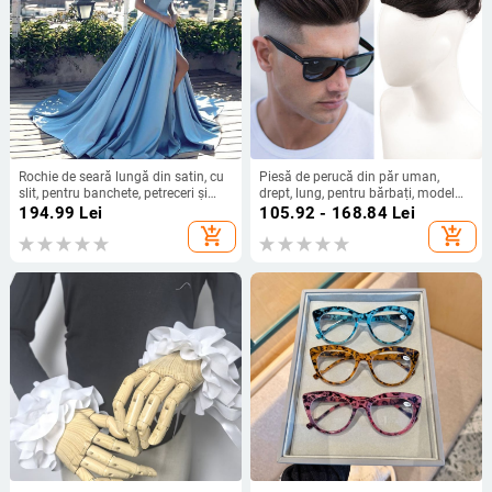
Rochie de seară lungă din satin, cu
Piesă de perucă din păr uman,
slit, pentru banchete, petreceri și
drept, lung, pentru bărbați, model
evenimente formale
BF139-BF142
194.99
Lei
105.92 - 168.84
Lei
add_shopping_cart
add_shopping_cart