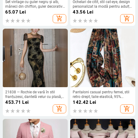
Set vintage cu guler negru și alb,
Ochelari de citit, stil cat-eye, design
mâneci din chiffon, guler decorativ
personalizat la modă pentru adulți
cu volane, eșarfă cu flori și mănuși
cu față mare, ramă completă în
65.07
Lei
43.56
Lei
formă de fluture (Lentile: Pcs;
add_shopping_cart
add_shopping_cart
Material ramă: Pcs; Structură: ramă
completă; Stil: ramă fluture;
Potriviți pentru fețe mari)
21838 — Rochie de vară în stil
Pantaloni casual pentru femei, stil
franțuzesc, dantelă velur cu plasă,
retro drept, talie elastică, 95%
croială Slim, decolteu rotund,
poliester, vară 2025
453.71
Lei
142.42
Lei
mâneci scurte
add_shopping_cart
add_shopping_cart