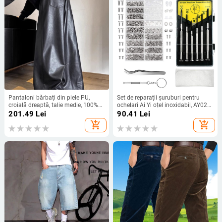
Pantaloni bărbați din piele PU,
Set de reparații șuruburi pentru
croială dreaptă, talie medie, 100%
ochelari Ai Yi oțel inoxidabil, AY020
piele artificială, culoare uni
model, set combinat, 18 tipuri de
201.49
Lei
90.41
Lei
instrumente
add_shopping_cart
add_shopping_cart