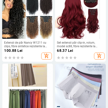
Extensii de păr Nancy W1211 cu
Set extensii păr clip-in, volum,
clips, fibre sintetice rezistente la
model sc88, fibre rezistente la
temperatură, volum, pot fi vopsite și
temperatură înaltă, lungime șuviță
100.88
Lei
68.37
Lei
permutate
13 cm
add_shopping_cart
add_shopping_cart