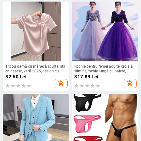
Tricou damă cu mânecă scurtă, stil
Rochie pentru femei adulte, croială
chinezesc, vară 2025, design cu
slim-fit, rochie lungă cu paiete,
funda și bretele, croială Slim, top
material amestec bumbac-acril
82.60
Lei
317.89
Lei
versatil
(80–90% din țesătura principală),
add_shopping_cart
add_shopping_cart
toamnă 2021