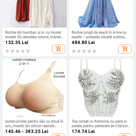
Rochie din bumbac și in, cu model
Rochie lungă de seară în A-line cu
brodat 3D, decolteu rotund, mâneci
paiete – poliester, siluetă subțire,
scurte, talie lejeră, croială în linie A,
talie la mijloc, decolteu pe bretele,
132.35
Lei
484.80
Lei
lungă.
mâneci 3/4
add_shopping_cart
add_shopping_cart
Sutien-protez pentru sân cu două în
Top corset cu fishbone, cu perle și
unu, inserții din silicon realiste
paiete, pentru petrecere de Crăciun
pentru cross-dressing
și Anul Nou
145.46 - 383.35
Lei
174.74
Lei