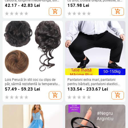
căldură, lungime medie‑lungă, stil
cu șnur, croială dreptă, poliester, stil
natural de tip curs de cascadă cu
urban elegant, primăvară-vară 2025
42.17 - 42.83
Lei
157.98
Lei
bucle, model coadă cascadă, nu
add_shopping_cart
add_shopping_cart
poate fi vopsită sau îndreptată
Lois Perucă în stil coc cu clips de
Pantaloni extra mari, pantaloni
păr, sârmă rezistentă la temperaturi
pentru bărbați, pantaloni elastici
înalte, opțiuni de clips: clip mic sau
plus size, pantaloni casual drepți,
57.49 - 59.23
Lei
133.54 - 233.67
Lei
clip mare, nu este compatibilă cu
căptușiți cu fleece, îngroșați, pentru
add_shopping_cart
add_shopping_cart
vopsirea cu vopsea fierbinte
bărbați