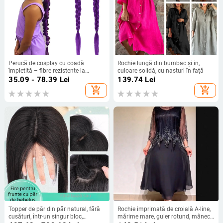
Perucă de cosplay cu coadă
Rochie lungă din bumbac și in,
împletită – fibre rezistente la
culoare solidă, cu nasturi în față
căldură, mecanism de construcție
35.09 - 78.39
Lei
139.74
Lei
add_shopping_cart
add_shopping_cart
Topper de păr din păr natural, fără
Rochie imprimată de croială A-line,
cusături, într-un singur bloc,
mărime mare, guler rotund, mâneci