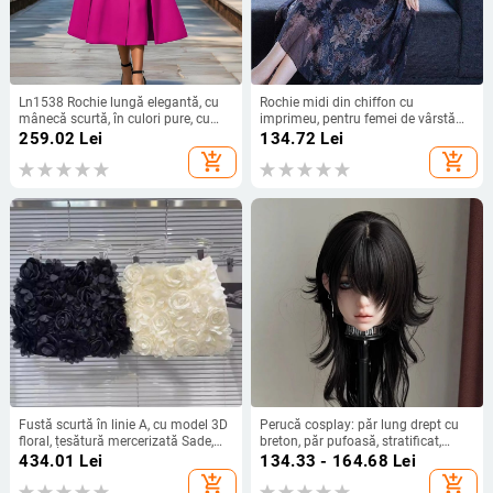
Ln1538 Rochie lungă elegantă, cu
Rochie midi din chiffon cu
mânecă scurtă, în culori pure, cu
imprimeu, pentru femei de vârstă
rever, transfrontalieră 2025, vară
mijlocie, croială lejeră, plus size,
259.02
Lei
134.72
Lei
europeană și americană, nouă
midi lungime, cu efect de mascarea
add_shopping_cart
add_shopping_cart
profesională
burții
Fustă scurtă în linie A, cu model 3D
Perucă cosplay: păr lung drept cu
floral, țesătură mercerizată Sade,
breton, păr pufoasă, stratificat,
poliester-elastan, vară 2024
perucă completă, simulare 2D
434.01
Lei
134.33 - 164.68
Lei
cosplay, fibre rezistente la
add_shopping_cart
add_shopping_cart
temperaturi înalte