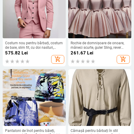
Costum nou pentru bărbați, costum
Rochie de domnișoare de onoare,
de baie, slim fit, cu doi nasturi,
mâneci scurte, guler Sling, rever
costum transfrontalier, set de trei
italian, țesătură Polyester Braze
575.82
Lei
261.67
Lei
piese, Amazon, modă comercială
Dimension, pentru nuntă
add_shopping_cart
add_shopping_cart
exterior 2024
Pantaloni de înot pentru băieți,
Cămașă pentru bărbați în stil