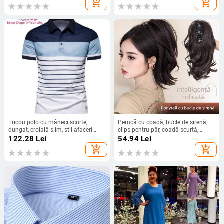
add_shopping_cart
add_shopping_cart
Tricou polo cu mâneci scurte,
Perucă cu coadă, bucle de sirenă,
dungat, croială slim, stil afaceri
clips pentru păr, coadă scurtă,
ușor
coroană înaltă, fir rezistent la
122.28
Lei
54.94
Lei
căldură
add_shopping_cart
add_shopping_cart