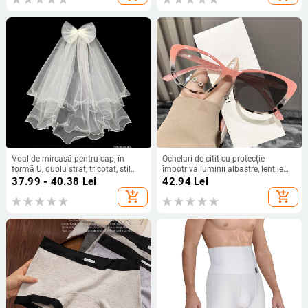
Voal de mireasă pentru cap, în
Ochelari de citit cu protecție
formă U, dublu strat, tricotat, stil
împotriva luminii albastre, lentile
feeric, pentru ședința foto de nuntă
fotokromice, ramă cat-eye, claritate
37.99 - 40.38
Lei
42.94
Lei
înaltă
add_shopping_cart
add_shopping_cart