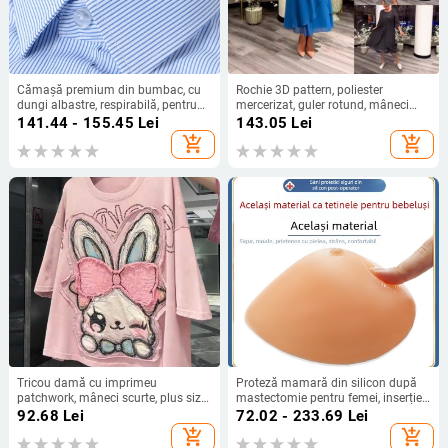
Cămașă premium din bumbac, cu
Rochie 3D pattern, poliester
dungi albastre, respirabilă, pentru
mercerizat, guler rotund, mâneci
birou, mărime plus
3/4, croială A-line mid-length
141.44 - 155.45
Lei
143.05
Lei
add_shopping_cart
add_shopping_cart
Tricou damă cu imprimeu
Proteză mamară din silicon după
patchwork, mâneci scurte, plus size,
mastectomie pentru femei, inserție
croială lejeră, vară 2025
pentru sutien
92.68
Lei
72.02 - 233.69
Lei
add_shopping_cart
add_shopping_cart