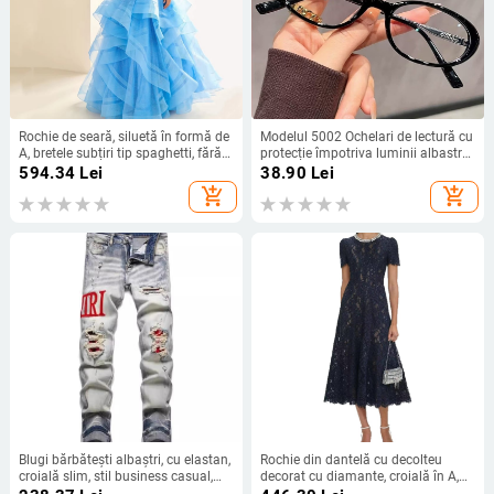
Rochie de seară, siluetă în formă de
Modelul 5002 Ochelari de lectură cu
A, bretele subțiri tip spaghetti, fără
protecție împotriva luminii albastre,
mâneci, fustă lungă, talie înaltă
ramă ovală, lentile HD pentru adulți
594.34
Lei
38.90
Lei
add_shopping_cart
add_shopping_cart
Blugi bărbătești albaștri, cu elastan,
Rochie din dantelă cu decolteu
croială slim, stil business casual,
decorat cu diamante, croială în A,
2025
lungă, talie înaltă, mâneci scurte,