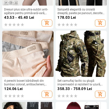
Dresuri plus size ultra-subțiri anti-
Salopetă elegantă cu croială
agățare pentru primăvară-vară,
dreaptă, paiete pe panouri, decolteu
efect piele nude
pătrat, talie reglabilă
43.53 - 45.40
Lei
178.03
Lei
add_shopping_cart
add_shopping_cart
4 perechi boxeri bărbătești din
Set camuflaj tactic cu glugă:
bumbac colorat, antibacterieni,
impermeabil și rezistent la uzură,
respirabili, mărime mare
din corduroy cu țesătură principală
124.06
Lei
358.33 - 758.09
Lei
din in, pentru bărbați
add_shopping_cart
add_shopping_cart