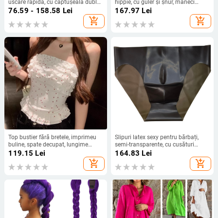
uscare rapidă, cu căptușeală dublă
hippie, cu guler și șnur, mâneci
– set de înot pentru copii
lungi, primăvară-vară 2025
76.59 - 158.58
Lei
167.97
Lei
add_shopping_cart
add_shopping_cart
Top bustier fără bretele, imprimeu
Slipuri latex sexy pentru bărbați,
buline, spate decupat, lungime
semi-transparente, cu cusături
scurtă, poliester
invizibile, dintr-o singură Bucată,
119.15
Lei
164.83
Lei
fără urme
add_shopping_cart
add_shopping_cart