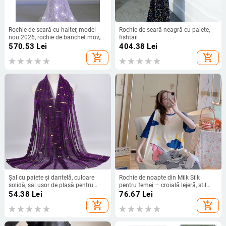
Rochie de seară cu halter, model
Rochie de seară neagră cu paiete,
nou 2026, rochie de banchet mov,
fishtail
cu croială de coadă de pește
570.53
Lei
404.38
Lei
add_shopping_cart
add_shopping_cart
Șal cu paiete și dantelă, culoare
Rochie de noapte din Milk Silk
solidă, șal ușor de plasă pentru
pentru femei — croială lejeră, stil
femei
drăguț de desen animat, lungime
54.38
Lei
76.67
Lei
până la genunchi, guler rotund,
add_shopping_cart
add_shopping_cart
mâneci 3/4