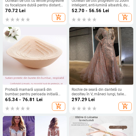
Ochelari de citit cu lentile progresive
Ochelari de citit progresivi cu zoom
cu focalizare dublă pentru distanță
inteligent, anti-lumină albastră, dual
și aproape, lentile fotokromice și
pentru distanță și aproape, din aliaj
70.72
Lei
52.70 - 56.56
Lei
protecție împotriva luminii albastre.
de titan, fără ramă
add_shopping_cart
add_shopping_cart
Proteză mamară ușoară din
Rochie de seară din dantelă cu
bumbac pentru perioada inițială
decolteu în V, mâneci lungi, talie
post-mastectomie, pernă din burete
înaltă, croială prințesă, tren lung
65.34 - 76.81
Lei
297.29
Lei
lavabilă la mâna, potrivită pentru
add_shopping_cart
add_shopping_cart
înot.