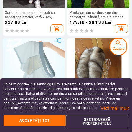
Șorturi denim pentru bărbați cu
Pantaloni din corduroy pentru
model cer înstelat, vară 2025,
bărbați, talie înaltă, croială dreaptă
croială dreaptă lejeră, lungime până
lejeră, casual toamna-iarna
237.08
Lei
179.18 - 204.38
Lei
la genunchi
add_shopping_cart
add_shopping_cart
search
Căutare
Folosim cookie-uri și tehnologii similare pentru a furniza și îmbunătăți
Serviciul nostru, pentru a vă oferi cea mai bună experiență de utilizare, pentru a
menține securitatea platformei, pentru a personaliza conținutul și reclamele și
pentru a măsura eficacitatea campaniilor noastre de marketing. Alegerea
Chiloți boxer bărbătești din ice silk,
Fular din blană de vulpe reală,
opțiunii „Acceptă tot”, vă exprimați acordul ca noi și partenerii noștri de
vară, fără cusături, ultra-subțiri,
culoare naturală, unisex, casual,
Vezi mai mult
respirabili, antibacterieni, mărimi
lung de aproximativ 80 cm, oversize
încredere să stocăm cookie-uri și tehnologii similare pe dispozitivul dvs. în
53.34
Lei
188.56 - 197.41
Lei
mari
scopuri publicitare și analitice. Vă puteți gestiona preferințele în orice moment
add_shopping_cart
add_shopping_cart
făcând clic pe „Gestionează preferințele”. Pentru mai multe informații, vă
GESTIONEAZĂ
ACCEPTAȚI TOT
rugăm să consultați
Politica noastră de confidențialitate
.
PREFERINȚELE