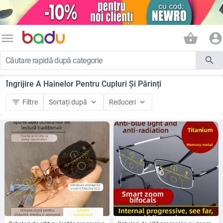
menu
shopping_basket
account_circle
search
Îngrijire A Hainelor Pentru Cupluri Și Părinți
filter_list
keyboard_arrow_down
keyboard_arrow_down
Filtre
Sortați după
Reduceri