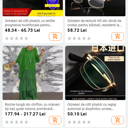
Ochelari de citit pliabili, cu lentile
Ochelari de lectură HD din sticlă de
progresive multifocale pentru
cristal, pentru bărbați, rezistenți la
vedere la distanță și aproape, cu
uzură și zgârieturi, stil business
48.34 - 65.73
Lei
58.72
Lei
schimbare a culorii, unisex,
modern, ramă metalică, cadru
add_shopping_cart
add_shopping_cart
protecție împotriva luminii albastre
complet
Rochie lungă din chiffon, cu mâneci
Ochelari de citit pliabili cu reglaj
tip bat, guler rotund, primăvară
automat al dioptriilor, unisex,
2024
portabili, zoom inteligent, lentile HD
177.94 - 217.27
Lei
50.10
Lei
add_shopping_cart
add_shopping_cart