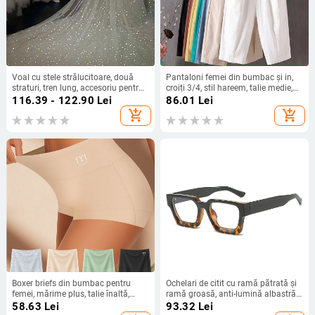
Voal cu stele strălucitoare, două
Pantaloni femei din bumbac și in,
straturi, tren lung, accesoriu pentru
croiți 3/4, stil hareem, talie medie,
păr mireasă în stil pădure
croială lejeră, vară casual
116.39 - 122.90
Lei
86.01
Lei
add_shopping_cart
add_shopping_cart
Boxer briefs din bumbac pentru
Ochelari de citit cu ramă pătrată și
femei, mărime plus, talie înaltă,
ramă groasă, anti-lumină albastră
culoare solidă, respirante și
și oboseală, ochelari transfrontalieri
58.63
Lei
93.32
Lei