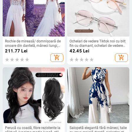
Rochie de mireasă/ domnișoară de
Ochelari de vedere Tiktok noi cu bliț
onoare din dantelă, mâneci lungi,
fin cu diamant, ochelari de vedere
decolteu adânc în V, despicare, tren
eleganți și degradați pentru femei,
211.77
Lei
42.45
Lei
mic, 95% poliester
ultra-luminoși, anti-lumină albastră
add_shopping_cart
add_shopping_cart
Perucă cu coadă, fibre rezistente la
Salopetă elegantă fără mâneci, talie