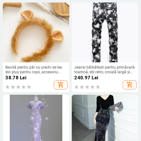
Bandă pentru păr cu urechi de leu
Jeansi bărbătești pentru primăvară-
din pluș pentru copii, accesoriu
toamnă, stil retro, croială largă și
drăguț pentru cosplay
dreaptă, denim lavat subțire
38.78
Lei
240.97
Lei
add_shopping_cart
add_shopping_cart