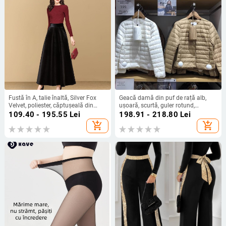
Fustă în A, talie înaltă, Silver Fox
Geacă damă din puf de rață alb,
Velvet, poliester, căptușeală din
ușoară, scurtă, guler rotund,
catifea auriu
umplutură de cașmir 51–55%
109.40 - 195.55
Lei
198.91 - 218.80
Lei
add_shopping_cart
add_shopping_cart