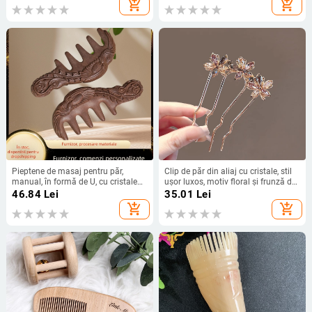
add_shopping_cart
add_shopping_cart
Pieptene de masaj pentru păr,
Clip de păr din aliaj cu cristale, stil
manual, în formă de U, cu cristale
ușor luxos, motiv floral și frunză de
din pudră de tămâie, stil vintage
arțar, pentru coafuri updo
46.84
Lei
35.01
Lei
etnic, unisex
add_shopping_cart
add_shopping_cart