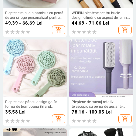
Pieptene mini din bambus cu pernă
WEIBIN pieptene pentru bucle –
de aer și logo personalizat pentru
design cilindric cu aspect de lemn,
masaj acasă
din plastic, rezistent la căldură
49.39 - 66.69
Lei
44.69 - 71.06
Lei
add_shopping_cart
add_shopping_cart
Pieptene de păr cu design gol în
Pieptene de masaj rotativ
formă de bomboană (Brand
telescopic cu pernă de aer, anti-
Beautichen; Material: Plastic;
static cu ioni negativ, netezește
35.58
Lei
78.16 - 100.05
Lei
Categoria: Pieptene de păr; Forma:
părul, din bambus, formă
add_shopping_cart
add_shopping_cart
Lollipop; Design: Gol)
dreptunghiulară, pentru uz casnic