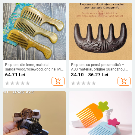
Pieptene din lemn, material:
Pieptene cu pernă pneumatică –
sandalwood/rosewood, origine: Min
ABS material, origine Guangzhou,
county, Anhui, finisaj: șlefuire,
marcă 1 (neimportat)
64.71
Lei
34.10 - 36.27
Lei
model: floare de peisaj
add_shopping_cart
add_shopping_cart