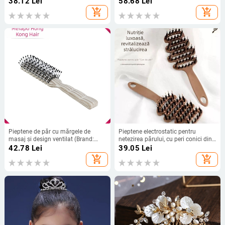
38.12
Lei
58.68
Lei
utilizatori obișnuiți; Import: Nu)
add_shopping_cart
add_shopping_cart
Pieptene de păr cu mărgele de
Pieptene electrostatic pentru
masaj și design ventilat (Brand:
netezirea părului, cu peri conici din
Mefapo; Material: Plastic;
păr de porc, pentru îngrijire și masaj
42.78
Lei
39.05
Lei
Categorie: Pieptene de păr)
al scalpului
add_shopping_cart
add_shopping_cart