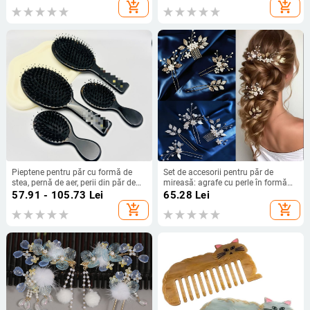
Aliaj; Stil: Simplu, Feminin; Formă:
add_shopping_cart
add_shopping_cart
Fluture; Tratament: Diamant;
Cristal: Ametist)
Pieptene pentru păr cu formă de
Set de accesorii pentru păr de
stea, pernă de aer, perii din păr de
mireasă: agrafe cu perle în formă
porc, masaj anti-static, design
de frunză, lucrate manual, stil
57.91 - 105.73
Lei
65.28
Lei
gravat, unisex
vintage
add_shopping_cart
add_shopping_cart