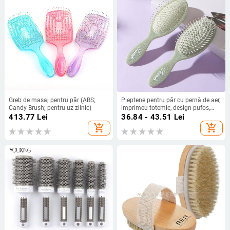
Greb de masaj pentru păr (ABS;
Pieptene pentru păr cu pernă de aer,
Candy Brush; pentru uz zilnic)
imprimeu totemic, design pufos,
material plastic, calitate înaltă
413.77
Lei
36.84 - 43.51
Lei
add_shopping_cart
add_shopping_cart