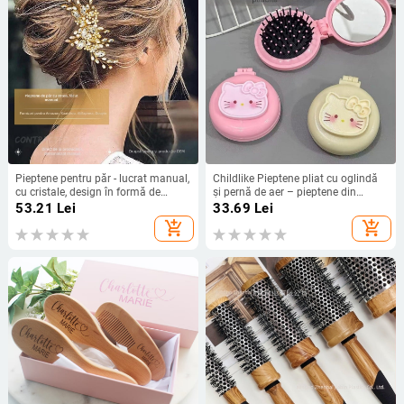
Pieptene pentru păr - lucrat manual,
Childlike Pieptene pliat cu oglindă
cu cristale, design în formă de
și pernă de aer – pieptene din
frunză, accesoriu de nuntă
plastic pentru masaj și coafare, 2 în
53.21
Lei
33.69
Lei
1
add_shopping_cart
add_shopping_cart