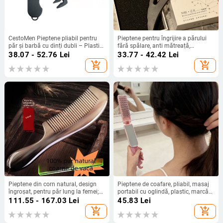
CestoMen Pieptene pliabil pentru
Pieptene pentru îngrijire a părului
păr și barbă cu dinți dubli – Plastic,
fără spălare, anti mătreață,
dinți late, de călătorie
controlul sebumului, masaj portabil,
38.07 - 52.76
Lei
33.77 - 42.42
Lei
material ABS, origine Zhejiang
add_shopping_cart
add_shopping_cart
Pieptene din corn natural, design
Pieptene de coafare, pliabil, masaj
îngroșat, pentru păr lung la femei;
portabil cu oglindă, plastic, marcă
uz casnic; masaj la nivelul scalpului
privată autorizată
111.55 - 167.03
Lei
45.83
Lei
și terapie cu meridiane pentru
add_shopping_cart
add_shopping_cart
bărbați