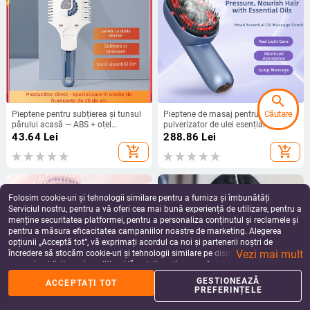
search
Căutare
Pieptene pentru subțierea și tunsul
Pieptene de masaj pentru scalp cu
părului acasă — ABS + oțel
pulverizator de ulei esențial și
inoxidabil, etichetă privată
masaj electric cu lumină roșie —
43.64
Lei
288.86
Lei
licențiată, uz casnic
portabil, material ABS, brand
add_shopping_cart
add_shopping_cart
Neutral, îngrijire acasă a părului
Folosim cookie-uri și tehnologii similare pentru a furniza și îmbunătăți
Serviciul nostru, pentru a vă oferi cea mai bună experiență de utilizare, pentru a
menține securitatea platformei, pentru a personaliza conținutul și reclamele și
pentru a măsura eficacitatea campaniilor noastre de marketing. Alegerea
opțiunii „Acceptă tot”, vă exprimați acordul ca noi și partenerii noștri de
Vezi mai mult
încredere să stocăm cookie-uri și tehnologii similare pe dispozitivul dvs. în
scopuri publicitare și analitice. Vă puteți gestiona preferințele în orice moment
făcând clic pe „Gestionează preferințele”. Pentru mai multe informații, vă
GESTIONEAZĂ
ACCEPTAȚI TOT
%
home
apps
shopping_basket
person
rugăm să consultați
Politica noastră de confidențialitate
.
PREFERINȚELE
Acasă
Categorii
Coș
Reduceri
Profil