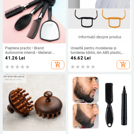
Pieptene practic • Brand:
Unealtă pentru modelarea și
Autonomie internă • Material:
tunderea bărbii, din ABS plastic,
Plastic
dimensiuni 12.6×14
41.26
Lei
46.62
Lei
add_shopping_cart
add_shopping_cart