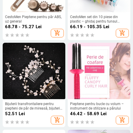
CestoMen Pieptene pentru păr ABS,
CestoMen set din 10 piese din
uz general
plastic – ghidaj pentru tunsul
părului, control manual
68.78 - 75.27
Lei
66.19 - 105.35
Lei
add_shopping_cart
add_shopping_cart
Bijuterii transfrontaliere pentru
Pieptene pentru bucle cu volum –
piepteni de păr de mireasă, bijuterii
instrument de stilizare a părului
europene și americane pentru
52.51
Lei
46.42 - 58.69
Lei
comerț exterior, piepteni de păr cu
add_shopping_cart
add_shopping_cart
flori, coafură, țesut manual, potrivire
de nuntă pentru mireasă