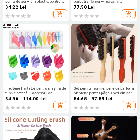
pernă de aer – din plastic, pentru uz
bărbați și femei — masaj al
general, origine Zhejiang
scalpului, material ABS, pentru uz
34.22
Lei
77.50
Lei
casnic
add_shopping_cart
add_shopping_cart
Pieptene limitator pentru mașină de
Set pentru îngrijire: perie de barbă și
tuns electrică – accesorii de
pieptene pentru păr, cu peri din păr
coafură, în mai multe culori
de porc și pieptene cu vârf de
84.56 - 114.00
Lei
54.65 - 57.58
Lei
coadă, din bambus
add_shopping_cart
add_shopping_cart