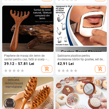
Pieptene de masaj din lemn de
Șabloane plastice pentru
santal pentru cap, față și scalp –
modelarea bărbii tip goatee, set de
masaj meridian
5 bucăți
39.12 - 57.81
Lei
42.91
Lei
add_shopping_cart
add_shopping_cart