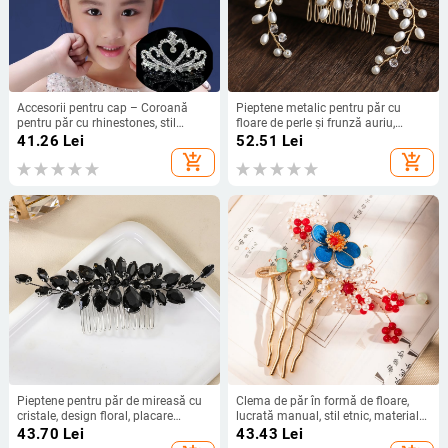
Accesorii pentru cap – Coroană
Pieptene metalic pentru păr cu
pentru păr cu rhinestones, stil
floare de perle și frunză auriu,
prințesă, placare electrolitică
formă inimă, accesorii de nuntă
41.26
Lei
52.51
Lei
pentru păr cu cristale albe
add_shopping_cart
add_shopping_cart
Pieptene pentru păr de mireasă cu
Clema de păr în formă de floare,
cristale, design floral, placare
lucrată manual, stil etnic, materiale
electrolitică
mixte
43.70
Lei
43.43
Lei