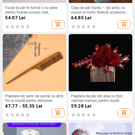
Furcă de păr în formă U cu perle
Clips de păr Hanfu – stil antic, cu
pentru fixarea cocului, oțel
ciucuri și motiv libelulă, accesoriu
inoxidabil, stil simplu pentru femei,
de păr metalic, lucrat manual
54.07
Lei
64.85
Lei
lucrată manual, design geometric,
pentru femei
add_shopping_cart
add_shopping_cart
patru dinți
Pieptene din lemn de santal cu dinți
Pieptene de păr din aliaj cu flori,
fini și coadă pentru stilizarea
realizat manual, pentru nuntă
părului
47.77 - 55.35
Lei
59.28
Lei
add_shopping_cart
add_shopping_cart