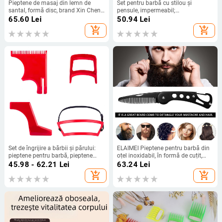
Pieptene de masaj din lemn de
Set pentru barbă cu stilou și
santal, formă disc, brand Xin Chen
pensule, impermeabil;
Xuan
VERONNI/Bellonie, plastic, origine
65.60
Lei
50.94
Lei
Guangzhou
add_shopping_cart
add_shopping_cart
Set de îngrijire a bărbii și părului:
ELAIMEI Pieptene pentru barbă din
pieptene pentru barbă, pieptene
oțel inoxidabil, în formă de cuțit,
pentru păr, instrument de stilizare a
drept – instrument de stilizare a
45.98 - 62.21
Lei
63.24
Lei
bărbii, riglă pentru tăierea părului la
bărbii
add_shopping_cart
add_shopping_cart
nivelul gâtului