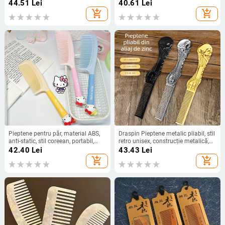
coamă, pentru machiaj de scenă la
placare electrolitică
44.51
Lei
40.61
Lei
dans latino (originea China)
add_shopping_cart
add_shopping_cart
Pieptene pentru păr, material ABS,
Draspin Pieptene metalic pliabil, stil
anti-static, stil coreean, portabil,
retro unisex, construcție metalică,
origine: Jinhua
listare primăvara 2023
42.40
Lei
43.43
Lei
add_shopping_cart
add_shopping_cart