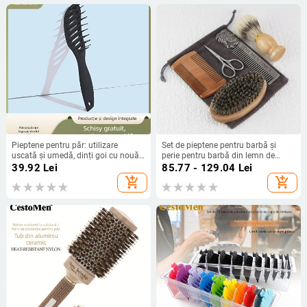
Pieptene pentru păr: utilizare
Set de pieptene pentru barbă și
uscată și umedă, dinți goi cu nouă
perie pentru barbă din lemn de
dinți, formă curbată lată spre
lotus pentru bărbați
39.92
Lei
85.77 - 129.04
Lei
îngustă, plastic, origine Ningbo
add_shopping_cart
add_shopping_cart