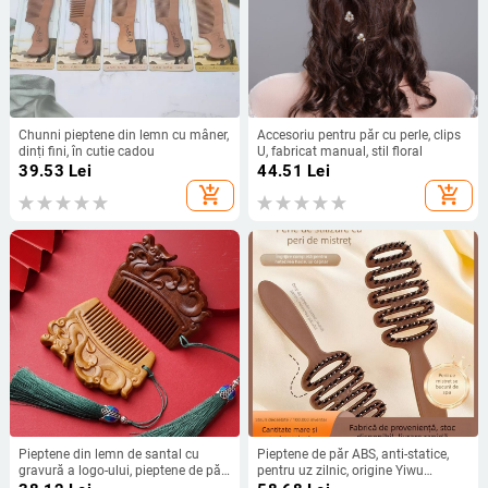
Chunni pieptene din lemn cu mâner,
Accesoriu pentru păr cu perle, clips
dinți fini, în cutie cadou
U, fabricat manual, stil floral
39.53
Lei
44.51
Lei
add_shopping_cart
add_shopping_cart
Pieptene din lemn de santal cu
Pieptene de păr ABS, anti-statice,
gravură a logo-ului, pieptene de păr
pentru uz zilnic, origine Yiwu
pentru masaj
(Material: ABS; Origine: Yiwu; Pentru