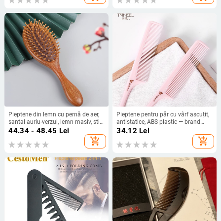
Pieptene din lemn cu pernă de aer,
Pieptene pentru păr cu vârf ascuțit,
santal auriu-verzui, lemn masiv, stil
antistatice, ABS plastic — brand
vintage, origine Hebei
Trikeel / Sichuan Qier, origine
44.34 - 48.45
Lei
34.12
Lei
Guangzhou
add_shopping_cart
add_shopping_cart