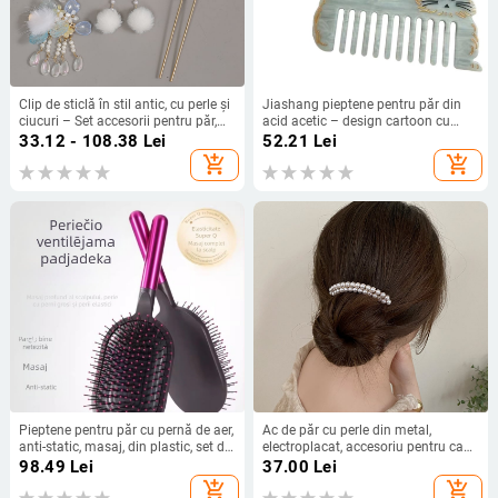
Clip de sticlă în stil antic, cu perle și
Jiashang pieptene pentru păr din
ciucuri – Set accesorii pentru păr,
acid acetic – design cartoon cu
lucrat manual, ambalare
pisică, unisex, formă geometrică,
33.12 - 108.38
Lei
52.21
Lei
individuală, Iarna 2024
lucrat manual, cadou de sărbători
add_shopping_cart
add_shopping_cart
Pieptene pentru păr cu pernă de aer,
Ac de păr cu perle din metal,
anti-static, masaj, din plastic, set de
electroplacat, accesoriu pentru cap
două piese
pentru femei
98.49
Lei
37.00
Lei
add_shopping_cart
add_shopping_cart