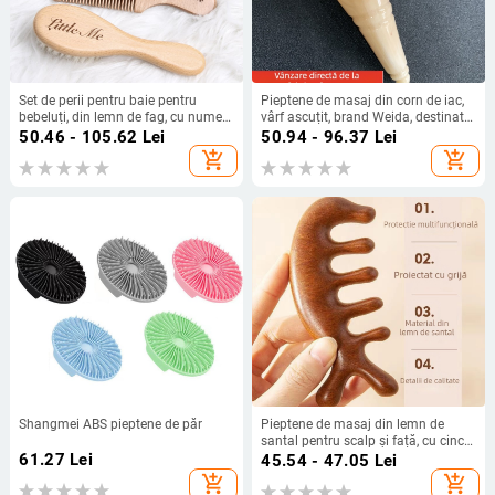
Set de perii pentru baie pentru
Pieptene de masaj din corn de iac,
bebeluți, din lemn de fag, cu nume
vârf ascuțit, brand Weida, destinat
gravat, perie de masaj cu pernă de
masajului scalpului pentru
50.46 - 105.62
Lei
50.94 - 96.37
Lei
aer
sănătate
add_shopping_cart
add_shopping_cart
Shangmei ABS pieptene de păr
Pieptene de masaj din lemn de
santal pentru scalp și față, cu cinci
61.27
Lei
dinți, design meridian
45.54 - 47.05
Lei
add_shopping_cart
add_shopping_cart