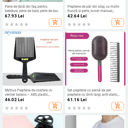
Perie de lână din fag pentru
Pieptene de păr din aliaj, cu motiv
bebeluși, perie de baie, perie de baie,
frunză și perle, lucrat manual,
pieptene pentru masaj, pernă de aer
pentru nuntă
67.93
Lei
42.64
Lei
din fag, pieptene plat, costum
add_shopping_cart
add_shopping_cart
Mythus Pieptene de coafare cu
Set pieptene cu pernă de aer:
vernier balans – ABS plastic,
pieptene cu dinți largi, anti-static,
etichetă privată licențiată
ABS plastic
46.02
Lei
61.16
Lei
add_shopping_cart
add_shopping_cart