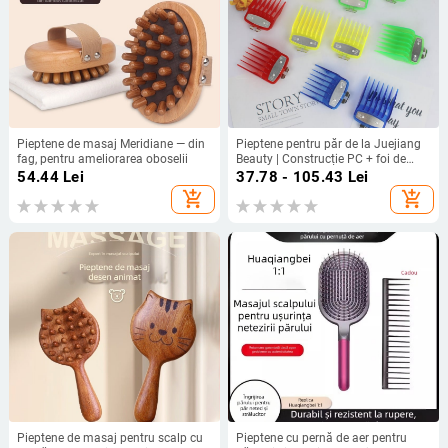
Pieptene de masaj Meridiane — din
Pieptene pentru păr de la Juejiang
fag, pentru ameliorarea oboselii
Beauty | Construcție PC + foi de
aluminiu | Pentru uz general
54.44
Lei
37.78 - 105.43
Lei
add_shopping_cart
add_shopping_cart
Pieptene de masaj pentru scalp cu
Pieptene cu pernă de aer pentru