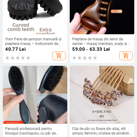
Yixin Perie de șampon manuală și
Pieptene de masaj din lemn de
pieptene masaj — instrument de
santal – masaj meridian, scalp și
îngrijire a părului, fără import,
față, 4 în 1 roller facial și masaj gua
40.77
Lei
59.00 - 63.33
Lei
pentru utilizatori obișnți
sha
add_shopping_cart
add_shopping_cart
Pensulă profesională pentru
Clip de păr cu floare din aliaj, stil
finisajul machiajului, cu păr de
simplu feminin, cristale de ametist,