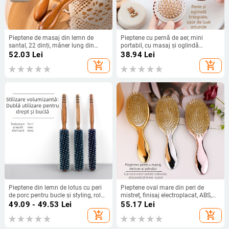
Pieptene de masaj din lemn de
Pieptene cu pernă de aer, mini
santal, 22 dinți, mâner lung din
portabil, cu masaj și oglindă
lemn, Jing County origine
încorporată
52.03
Lei
38.94
Lei
add_shopping_cart
add_shopping_cart
Pieptene din lemn de lotus cu peri
Pieptene oval mare din peri de
de porc pentru bucle și styling, rolă
mistreț, finisaj electroplacat, ABS,
cilindrică, pieptene din lemn,
masaj cu pernă de aer, anti-static
49.09 - 49.53
Lei
55.17
Lei
Guangzhou
add_shopping_cart
add_shopping_cart