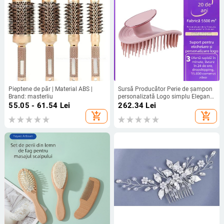
Pieptene de păr | Material ABS |
Sursă Producător Perie de șampon
Brand: masterliu
personalizată Logo simplu Elegant
Pieptene de masaj manual Cap
55.05 - 61.54
Lei
262.34
Lei
Șampon Pieptene Artefact de
add_shopping_cart
add_shopping_cart
curățare