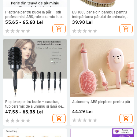
Pieptene pentru bucle la păr — stil
BSH003 perie din bambus pentru
profesionist, ABS, role ceramic, tub
îndepărtarea părului de animale,
din aluminiu
peri maro, 10–15 cm, logo gravat
55.65 - 65.60
Lei
39.90
Lei
cu laser
add_shopping_cart
add_shopping_cart
Pieptene pentru bucle – cauciuc,
Autonomy ABS pieptene pentru păr
tub ceramic de aluminiu și lână de
nailon; King Carpenter, instrument
44.29
Lei
47.58 - 65.38
Lei
de păr de înaltă calitate
add_shopping_cart
add_shopping_cart