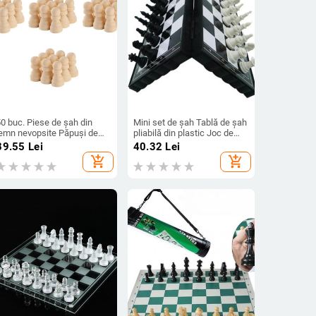
0 buc. Piese de șah din
Mini set de șah Tablă de șah
lemn nevopsite Păpuși de
pliabilă din plastic Joc de
ah nefinisate din lemn
masă ușoară Jucărie
89.55
Lei
40.32
Lei
Păpuși de șah pictate DIY
portabilă pentru copii în aer
add_shopping_cart
add_shopping_cart
iese de șah graffiti Piese
liber
de șah nevopsite