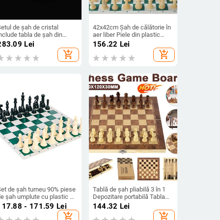
etul de șah de cristal
42x42cm Șah de călătorie în
nclude tabla de șah din
aer liber Piele din plastic
ticlă mată/lustruită și 32 de
Piese alb-negru Butoaie
283.09
Lei
156.22
Lei
iese de șah, set de șah de
Piese tridimensionale Șah
add_shopping_cart
add_shopping_cart
ristal pentru adulți
portabil
Set de șah turneu 90% piese
Tablă de șah pliabilă 3 în 1
e șah umplute cu plastic și
Depozitare portabilă Tabla
oc de masă de șah din vinil
de joc de șah din lemn
117.88 - 171.59
Lei
144.32
Lei
oll-up verde
Jocuri educaționale Tabla de
add_shopping_cart
add_shopping_cart
șah Cadouri de Crăciun