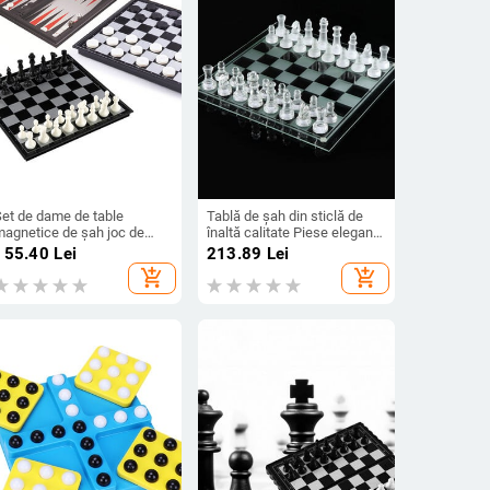
Set de dame de table
Tablă de șah din sticlă de
magnetice de șah joc de
înaltă calitate Piese elegante
asă pliabil 3-în-1
de șah din sticlă Set de
155.40
Lei
213.89
Lei
nternațional șah pliabil joc
jocuri de șah 25 cm sau 20
add_shopping_cart
add_shopping_cart
de masă portabil
cm table de șah din lemn
Joc de masă table