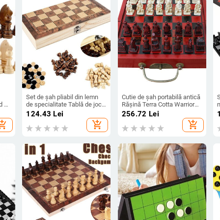
Set de șah pliabil din lemn
Cutie de șah portabilă antică
d de
de specialitate Tablă de joc
Rășină Terra Cotta Warriors
nch
din pâslă 24 cm * 12 cm
Piese de șah tridimensionale
m
124.43
Lei
256.72
Lei
 de
Depozitare interioară Adulti
Tablă de șah antică pliabilă
i
hopping_cart
add_shopping_cart
add_shopping_cart
Copii Cadou Joc de familie
din lemn
Tabla de șah