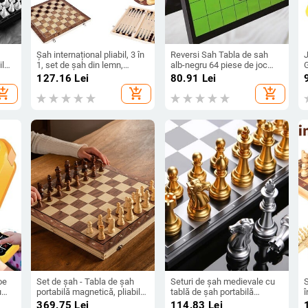
Șah internațional pliabil, 3 în
Reversi Sah Tabla de sah
il
1, set de șah din lemn,
alb-negru 64 piese de joc
tru
jucărie, joc de masă
Portabil pliabil Reversi
127.16
Lei
80.91
Lei
bilă
educațional pentru
Othello Tabla de sah pentru
p
hopping_cart
add_shopping_cart
add_shopping_cart
antrenamentul creierului,
copii adulti
pentru copii, cadou high-end
oe
Set de șah - Tabla de șah
Seturi de șah medievale cu
S
u
portabilă magnetică, pliabilă,
tablă de șah portabilă
î
e
din lemn masiv - Jocuri
pliabilă mare magnetică 32
d
369.75
Lei
114.83
Lei