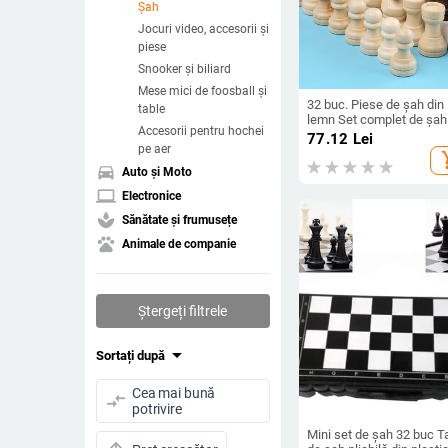
Şah
Jocuri video, accesorii și
piese
Snooker și biliard
Mese mici de foosball și
32 buc. Piese de șah din
table
lemn Set complet de șah
Accesorii pentru hochei
Chessmen International
77.12
Lei
Word, alb-negru, accesor
pe aer
add_s
de divertisment
directions_car
Auto și Moto
laptop
Electronice
spa
Sănătate și frumusețe
pets
Animale de companie
Ștergeți filtrele
arrow_drop_down
Sortați după
Cea mai bună
compare_arrows
potrivire
Mini set de șah 32 buc T