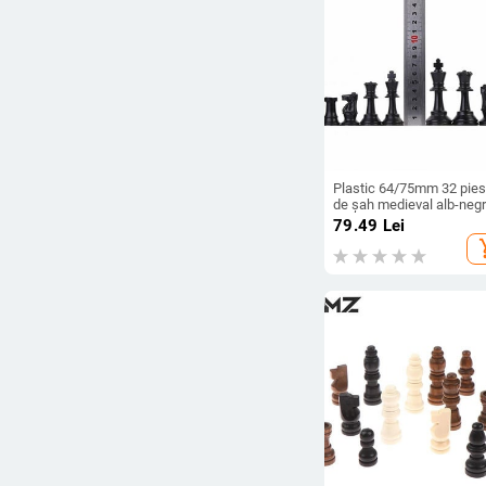
Plastic 64/75mm 32 pie
de șah medieval alb-neg
Set complet de șah Joc
79.49
Lei
internațional de șah cu
add_s
cuvinte Divertisment da