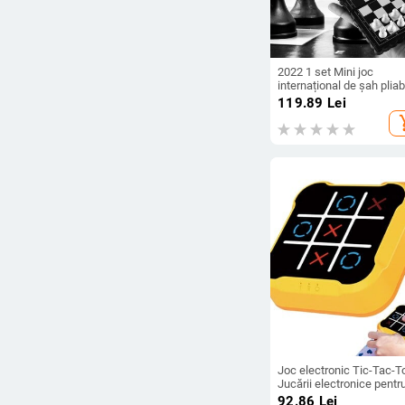
2022 1 set Mini joc
internațional de șah pliab
din plastic magnetic pen
119.89
Lei
tablă de șah jucărie porta
add_s
pentru copii Set de șah
portabil în aer liber
Joc electronic Tic-Tac-T
Jucării electronice pentr
copii Set de șah Jocuri d
92.86
Lei