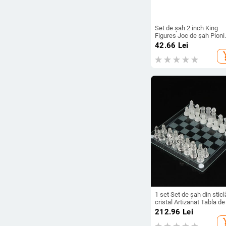
Set de șah 2 inch King
Figures Joc de șah Pioni
Figurină Backgammon P
42.66
Lei
Piese de șah din lemn
add_s
Accesorii de divertismen
1 set Set de șah din sticl
cristal Artizanat Tabla d
din acril Anti-spărtură Pi
212.96
Lei
de șah din sticlă elegant
add_s
Joc de masă Joc de șah