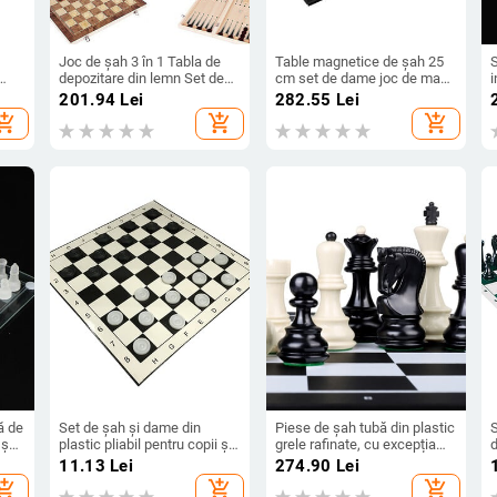
Joc de șah 3 în 1 Tabla de
Table magnetice de șah 25
S
depozitare din lemn Set de
cm set de dame joc de masă
i
iese
șah Tabla de șah digitală
pliabil pentru drum
s
201.94
Lei
282.55
Lei
profesională Ceasuri pentru
internațional șah pliabil joc
p
hopping_cart
add_shopping_cart
add_shopping_cart
t
joc de competiție de șah
de masă portabil
c
ă de
Set de șah și dame din
Piese de șah tubă din plastic
e șah
plastic pliabil pentru copii și
grele rafinate, cu excepția
d
ese
adulți
jocurilor de divertisment la
j
11.13
Lei
274.90
Lei
ă
domiciliu nemagnetice cu
r
hopping_cart
add_shopping_cart
add_shopping_cart
 de
tabla de șah