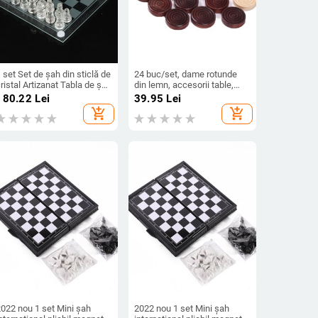
 set Set de șah din sticlă de
24 buc/set, dame rotunde
ristal Artizanat Tabla de șah
din lemn, accesorii table,
in acril Anti-spărtură Piese
piese mari, accesorii pentru
180.22
Lei
39.95
Lei
e șah din sticlă elegantă
jocuri de șah, două culori
add_shopping_cart
add_shopping_cart
Joc de masă Joc de șah de
fiecare, 12 buc pentru jocuri
amilie
de masă
2022 nou 1 set Mini șah
2022 nou 1 set Mini șah