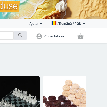
Ajutor
/
Română
/
RON
search
account_circle
shopping_basket
Conectați-vă