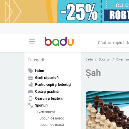
menu
Badu
Sporturi
Divertis
Categorii
Şah
local_offer
Haine
business_center
Genți și pantofi
child_friendly
Pentru copii și bebeluși
weekend
Casă și grădină
watch
Ceasuri și bijuterii
fitness_center
Sporturi
Divertisment
Jocuri de noroc
Jocuri de masă