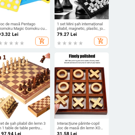
Joc de masă Pentago
1 set Mini șah internațional
Gomoku Magic Gomoku cu
pliabil, magnetic, plastic, joc
margele albe și negre Joc de
de masă, jucărie portabilă
93.32
Lei
79.27
Lei
uzzle pentru părinți Șah
pentru copii Set de șah
add_shopping_cart
add_shopping_cart
Gobang Qenueson Jucători
portabil în aer liber
de 2-3 persoane
et de șah pliabil din lemn 3
Interacțiune părinte-copil
n 1 table de table pentru
Joc de masă din lemn XO
ezvoltare a gândirii
Tic Tac Toe Șah amuzant în
197.94
Lei
31.58
Lei