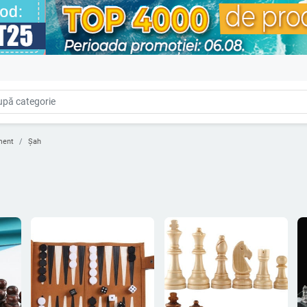
ment
Şah