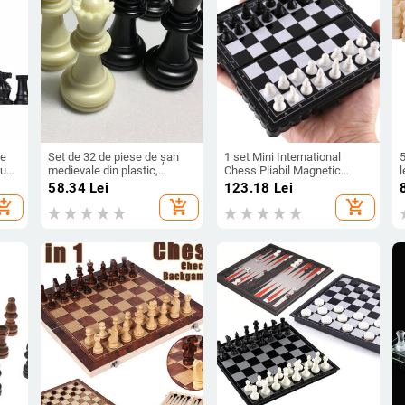
se
Set de 32 de piese de șah
1 set Mini International
5
ru
medievale din plastic,
Chess Pliabil Magnetic
înălțime rege, 49 mm, joc de
Plastic Chessboard Game
ș
58.34
Lei
123.18
Lei
șah, piese de șah standard
Portable Kids Toy Portable
hopping_cart
add_shopping_cart
add_shopping_cart
me
pentru competiții
P
internaționale Dropship