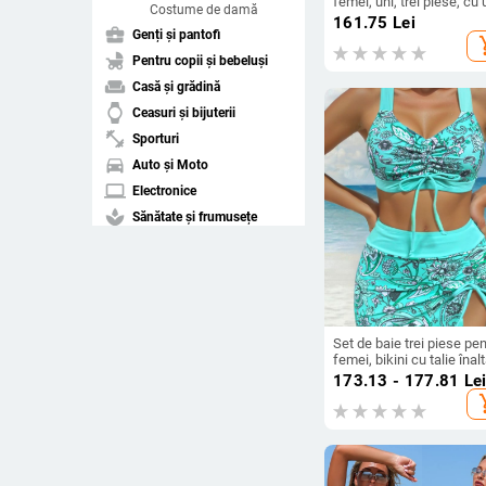
femei, uni, trei piese, cu 
Costume de damă
umăr, spate decupat,
161.75
Lei
business_center
poliester
Genți și pantofi
add_s
child_friendly
Pentru copii și bebeluși
weekend
Casă și grădină
watch
Ceasuri și bijuterii
fitness_center
Sporturi
directions_car
Auto și Moto
laptop
Electronice
spa
Sănătate și frumusețe
pets
Animale de companie
Ștergeți filtrele
Set de baie trei piese pen
arrow_drop_down
femei, bikini cu talie înalt
Sortați după
șnur, fără bretele, cu bur
173.13 - 177.81
Le
la bust, din poliester 85%
add_s
Cea mai bună
căptușeală 15%, imprim
compare_arrows
potrivire
cu flori zdrobite
arrow_upward
Preț crescător