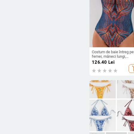
Costum de baie întreg pe
femei, mâneci lungi,
imprimeu floral, 95%
126.40
Lei
poliester, 5% elastan
add_s