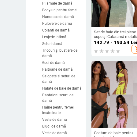
Pijamale de damă
Body-uri pentru femei
Hanorace de damă
Pulovere de damă
Colanți de damă
Set de baie din trei piese
cupe și Cataramă metali
Lenjerie intimă
Oyster, țesătură poliester
142.79 - 190.54
Le
Seturi damă
căptușeală poliester cu
add_s
elastan, greutate țesătur
Tricouri și bustiere de
230 g
damă
Geci de damă
Paltoane de damă
Salopete și seturi de
damă
Halate de baie de damă
Pantaloni scurți de
damă
Haine pentru femei
însărcinate
Veste de damă
Blugi de damă
Costum de baie pentru
Veste de damă