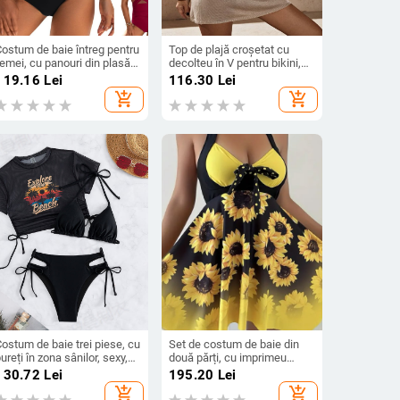
Costum de baie întreg pentru
Top de plajă croșetat cu
emei, cu panouri din plasă,
decolteu în V pentru bikini,
urete pentru sân, fără
design cu ochiuri, protecție
119.16
Lei
116.30
Lei
pate, material cu uscare
solară (poliestru, 150 g/m²,
add_shopping_cart
add_shopping_cart
apidă, elasticitate ridicată.
căptușeală din bumbac
mercerizat)
ostum de baie trei piese, cu
Set de costum de baie din
ureți în zona sânilor, sexy,
două părți, cu imprimeu
roială strânsă, elasticitate
floral, cu burete pentru bust
130.72
Lei
195.20
Lei
idicată; material nylon 80%,
și fără suport din oțel, fără
add_shopping_cart
add_shopping_cart
căptușeală poliester 82%
mâneci, material poliester cu