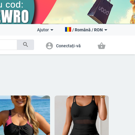
Ajutor
/
Română
/
RON
search
account_circle
shopping_basket
Conectați-vă