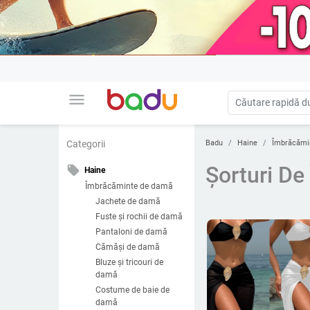
menu
Badu
Haine
Îmbrăcămi
Categorii
Șorturi De
local_offer
Haine
Îmbrăcăminte de damă
Jachete de damă
Fuste și rochii de damă
Pantaloni de damă
Cămăși de damă
Bluze și tricouri de
damă
Costume de baie de
damă