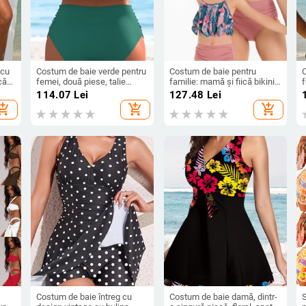
 cu
Costum de baie verde pentru
Costum de baie pentru
că
femei, două piese, talie
familie: mamă și fiică bikini,
f
,
înaltă, volane, stil European-
tată și fiu șorturi de plajă cu
c
i
114.07
Lei
127.48
Lei
 18%
American
talie elastică
hopping_cart
add_shopping_cart
add_shopping_cart
ă
p
Costum de baie întreg cu
Costum de baie damă, dintr-
S