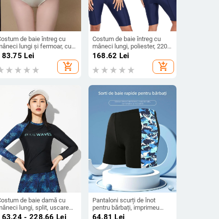
Costum de baie întreg cu
Costum de baie întreg cu
âneci lungi și fermoar, cu
mâneci lungi, poliester, 220
burete pentru bust, 80%
g, cu burete pentru bust,
183.75
Lei
168.62
Lei
ylon, căptușeală din
potrivit pentru înot și plimbări
add_shopping_cart
add_shopping_cart
oliester cu 20% elastan
în apă
Costum de baie damă cu
Pantaloni scurți de înot
âneci lungi, split, uscare
pentru bărbați, imprimeu
apidă, protecție solară;
Milk Silk, poliester 80%,
163.24 - 228.66
Lei
64.81
Lei