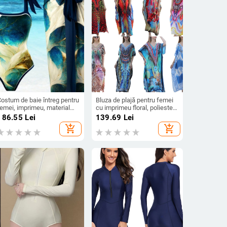
Costum de baie întreg pentru
Bluza de plajă pentru femei
femei, imprimeu, material
cu imprimeu floral, poliester
din amestec poliester 82%,
cu uscare rapidă, 180 g/m²,
186.55
Lei
139.69
Lei
upe captușite, fără armături
căptușeală poliester,
add_shopping_cart
add_shopping_cart
metalice, fără mâneci
potrivită pentru înot și
plimbări prin apă