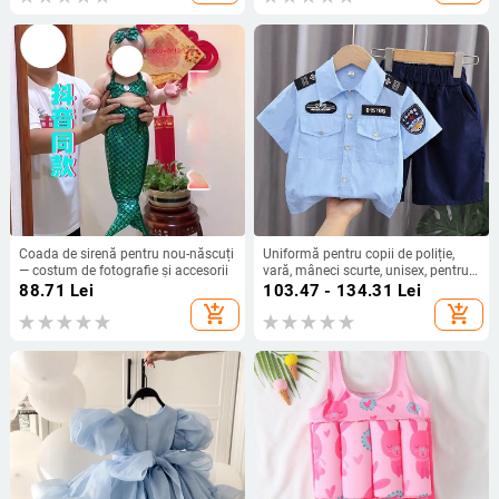
Coada de sirenă pentru nou-născuți
Uniformă pentru copii de poliție,
— costum de fotografie și accesorii
vară, mâneci scurte, unisex, pentru
scenă și antrenament; material:
88.71
Lei
103.47 - 134.31
Lei
fibră chimică cu 70% polipropilenă
add_shopping_cart
add_shopping_cart