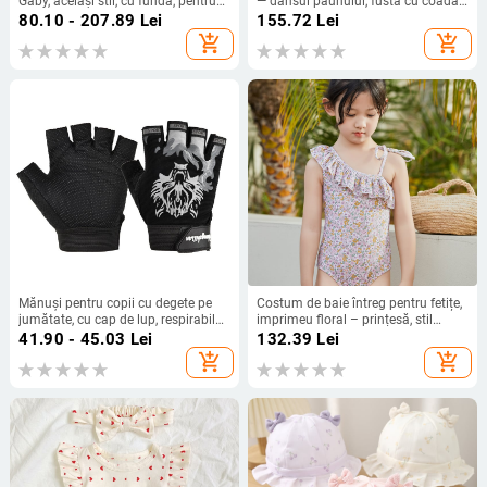
Gaby, același stil, cu fundă, pentru
— dansul păunului, fustă cu coadă
fete, rochie cu mâneci bufante din
de pește și fustă Belly Dance,
80.10 - 207.89
Lei
155.72
Lei
plasă, rochie pentru copii
mătase; material principal: 50%
add_shopping_cart
add_shopping_cart
acrilic
Mănuși pentru copii cu degete pe
Costum de baie întreg pentru fetițe,
jumătate, cu cap de lup, respirabile,
imprimeu floral – prințesă, stil
pentru ciclism în aer liber,
coreean, design drăguț, 2023
41.90 - 45.03
Lei
132.39
Lei
antiderapante, pentru mountain
noutate
add_shopping_cart
add_shopping_cart
bike și fitness, unisex