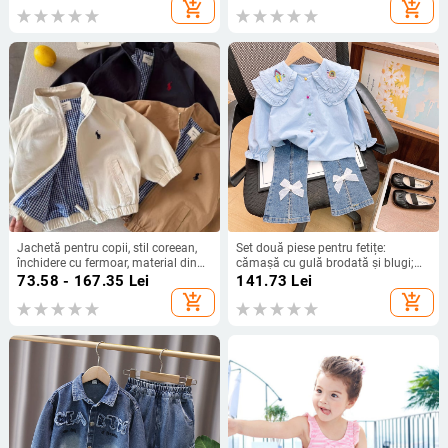
poliester 15%, 300 g, pentru înot și
cu căptușeală din nailon, greutate
add_shopping_cart
add_shopping_cart
bălăceală, vârsta 2–10 ani
țesătură 200 g/m2
Jachetă pentru copii, stil coreean,
Set două piese pentru fetițe:
închidere cu fermoar, material din
cămașă cu gulă brodată și blugi;
bumbac, pentru 3–8 ani
material poliester moale; 50%
73.58 - 167.35
Lei
141.73
Lei
poliester; mâneci lungi; culoare uni;
add_shopping_cart
add_shopping_cart
primăvară–toamnă