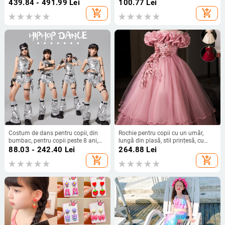
clasa întâi (primăvară, toamnă,
poliester pentru antrenament
439.84 - 491.99
Lei
100.77
Lei
iarnă)
Jazz/Hip-Hop, 3-8 ani
add_shopping_cart
add_shopping_cart
Costum de dans pentru copii, din
Rochie pentru copii cu un umăr,
bumbac, pentru copii peste 8 ani,
lungă din plasă, stil prințesă, cu
toamnă 2025, stil modern și cool.
pliuri (pol iester; căptușeală:
88.03 - 242.40
Lei
264.88
Lei
bumbac; pentru 8+ ani; ideală
add_shopping_cart
add_shopping_cart
pentru nunți, zile de naștere)