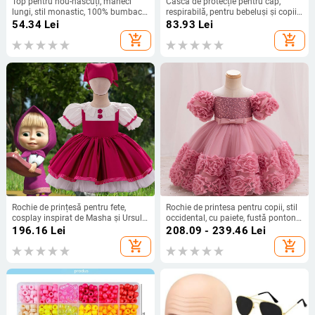
Top pentru nou-născuți, mâneci
Cască de protecție pentru cap,
lungi, stil monastic, 100% bumbac,
respirabilă, pentru bebeluși și copii
guler rotund, unisex, 0–12 luni
mici – protecție anti-șoc în timpul
54.34
Lei
83.93
Lei
mersului
add_shopping_cart
add_shopping_cart
Rochie de prințesă pentru fete,
Rochie de printesa pentru copii, stil
cosplay inspirat de Masha și Ursul,
occidental, cu paiete, fustă ponton,
țesătură din amestec de bumbac
rochie de performanță pentru copii,
196.16
Lei
208.09 - 239.46
Lei
(65% bumbac principal, 35%
fustă din voal pentru fete,
add_shopping_cart
add_shopping_cart
bumbac căptușire), satin,
îmbrăcăminte pentru copii
primăvara 2025, pentru copii 1–3
ani