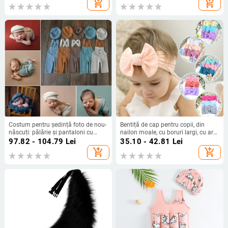
add_shopping_cart
add_shopping_cart
plisată fără mâneci, rochie de
prințesă
Costum pentru ședință foto de nou-
Bentiță de cap pentru copii, din
născuți: pălărie și pantaloni cu
nailon moale, cu boruri largi, cu arc
bretele
elastic, pentru copii, din Europa și
97.82 - 104.79
Lei
35.10 - 42.81
Lei
America
add_shopping_cart
add_shopping_cart