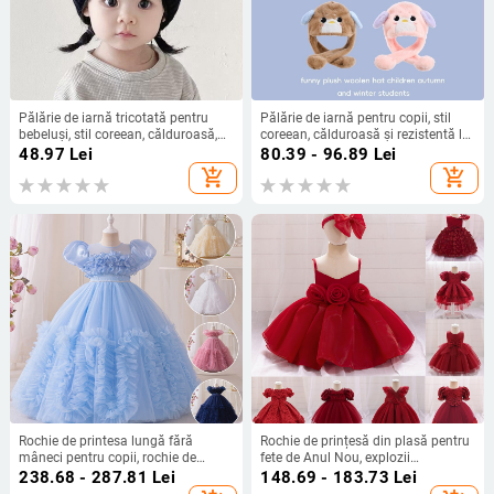
Pălărie de iarnă tricotată pentru
Pălărie de iarnă pentru copii, stil
bebeluși, stil coreean, călduroasă,
coreean, călduroasă și rezistentă la
brodată, protecție pentru urechi,
vânt, din pluș, cu imprimeu cățeluș,
48.97
Lei
80.39 - 96.89
Lei
unisex, pentru 6–12 luni
tricotată
add_shopping_cart
add_shopping_cart
Rochie de printesa lungă fără
Rochie de prințesă din plasă pentru
mâneci pentru copii, rochie de
fete de Anul Nou, explozii
petrecere, rochie de seară cu
transfrontaliere, rochie de ziua de
238.68 - 287.81
Lei
148.69 - 183.73
Lei
imprimeu floral, rochie de seară
naștere pentru fete, rochie roșie