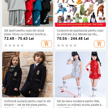
Set sport pentru copii din două
Costume de spectacole pentru copii
piese: tricou cu mâneci scurte și
cu animale: pui, Marele lup rău,
pantaloni scurți; material poliester
dinozaur și tigru - stil desen animat,
72.48 - 75.63
Lei
70.56 - 244.48
Lei
cu căptușeală din poliester; design
pentru grădiniță
add_shopping_cart
add_shopping_cart
în nuanțe coordonate; vară; potrivit
pentru mai multe sporturi (baschet,
fotbal, tenis, badminton); pentru
copii într
Uniformă școlară pentru copii în stil
Set de dans moderne pentru fete,
britanic – set de trei piese pentru
costum cu mâneci scurte, paiete din