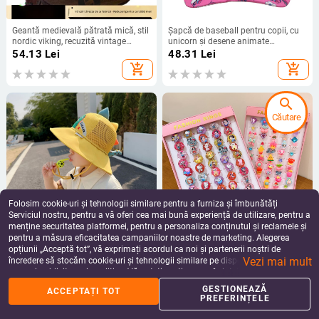
Geantă medievală pătrată mică, stil
Șapcă de baseball pentru copii, cu
nordic viking, recuzită vintage
unicorn și desene animate
pentru cosplay, Amazon TEMU
transfrontaliere, băieți și fete, pentru
54.13
Lei
48.31
Lei
Cross Border
călătorii în aer liber, versatilă, cu
add_shopping_cart
add_shopping_cart
protecție solară, șapcă cu vârf
search
Căutare
Folosim cookie-uri și tehnologii similare pentru a furniza și îmbunătăți
Serviciul nostru, pentru a vă oferi cea mai bună experiență de utilizare, pentru a
menține securitatea platformei, pentru a personaliza conținutul și reclamele și
pentru a măsura eficacitatea campaniilor noastre de marketing. Alegerea
Pălărie de soare pentru copii, cu
Inele noi pentru copii, pachet de 50,
opțiunii „Acceptă tot”, vă exprimați acordul ca noi și partenerii noștri de
protecție solară, vară, anti-UV,
inele reglabile cu desene animate
Vezi mai mult
pălărie de soare pentru băieți și fete,
Cyber Celebrity pentru fete, set
încredere să stocăm cookie-uri și tehnologii similare pe dispozitivul dvs. în
66.52 - 71.88
Lei
70.61 - 97.31
Lei
desene animate cu plasă mare,
cadou, 61 de cadouri de Ziua
scopuri publicitare și analitice. Vă puteți gestiona preferințele în orice moment
add_shopping_cart
add_shopping_cart
cornișă, umbra, pescar, pălărie
Copilului
făcând clic pe „Gestionează preferințele”. Pentru mai multe informații, vă
GESTIONEAZĂ
ACCEPTAȚI TOT
rugăm să consultați
Politica noastră de confidențialitate
.
PREFERINȚELE