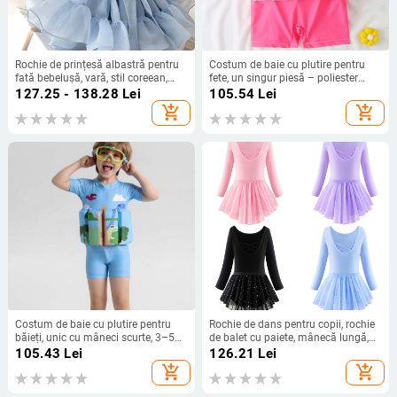
Rochie de prințesă albastră pentru
Costum de baie cu plutire pentru
fată bebelușă, vară, stil coreean,
fete, un singur piesă – poliester
elegantă și drăguță
80%, căptușeală poliester 80%, 300
127.25 - 138.28
Lei
105.54
Lei
g, pentru înot și mers în apă puțin
add_shopping_cart
add_shopping_cart
adâncă
Costum de baie cu plutire pentru
Rochie de dans pentru copii, rochie
băieți, unic cu mâneci scurte, 3–5
de balet cu paiete, mânecă lungă,
ani, material 85% poliester,
pentru fete, îmbrăcăminte de
105.43
Lei
126.21
Lei
căptușeală 15% poliester, greutate
antrenament pentru copii,
add_shopping_cart
add_shopping_cart
220 g
îmbrăcăminte de examen de gradul
chinezesc, 2024