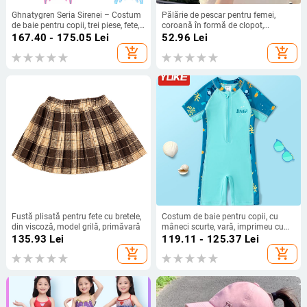
Ghnatygren Seria Sirenei – Costum
Pălărie de pescar pentru femei,
de baie pentru copii, trei piese, fete,
coroană în formă de clopot,
temă sirena-principesă
margine lată, material din bumbac
167.40 - 175.05
Lei
52.96
Lei
>96%, potrivită pentru cele patru
add_shopping_cart
add_shopping_cart
sezoane
Fustă plisată pentru fete cu bretele,
Costum de baie pentru copii, cu
din viscoză, model grilă, primăvară
mâneci scurte, vară, imprimeu cu
desene animate, protecție solară,
135.93
Lei
119.11 - 125.37
Lei
uscare rapidă pentru înot
add_shopping_cart
add_shopping_cart