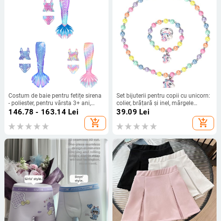
Costum de baie pentru fetițe sirena
Set bijuterii pentru copii cu unicorn:
- poliester, pentru vârsta 3+ ani,
colier, brățară și inel, mărgele
Model: stil coreean, carouri, desen
curcubeu, plastic, lanț cu biluțe,
146.78 - 163.14
Lei
39.09
Lei
animat, floral
extensie sub 10 cm, circumferință
add_shopping_cart
add_shopping_cart
21–50 cm, vârste 3–6, 6–10 și
peste 10 ani, seria Prințesa, lansare
primăvara 2025