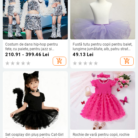
Costum de dans hip-hop pentru
Fustă tutu pentru copii pentru balet,
fete, cu paiete, pentru jazz și
lungime jumătate, alb, patru straturi
podium, țesătură poliester cu
plasă moale, fustă de practică
210.91 - 399.46
Lei
49.13
Lei
tratament moale, 80% poliester,
pentru dans pentru fete
add_shopping_cart
add_shopping_cart
pentru copii 8+ ani, Primăvara 2024
Set cosplay din pluș pentru Cat-Girl
Rochie de vară pentru copii, rochie