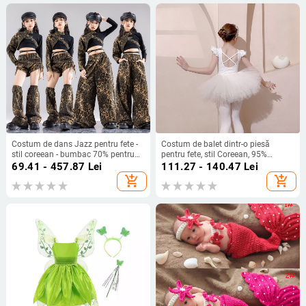
Costum de dans Jazz pentru fete -
Costum de balet dintr-o piesă
stil coreean - bumbac 70% pentru
pentru fete, stil Coreean, 95%
costume de scenă pentru copii 8+
bumbac, vârstă 3–8 ani
69.41 - 457.87
Lei
111.27 - 140.47
Lei
ani, toamna 2024
add_shopping_cart
add_shopping_cart