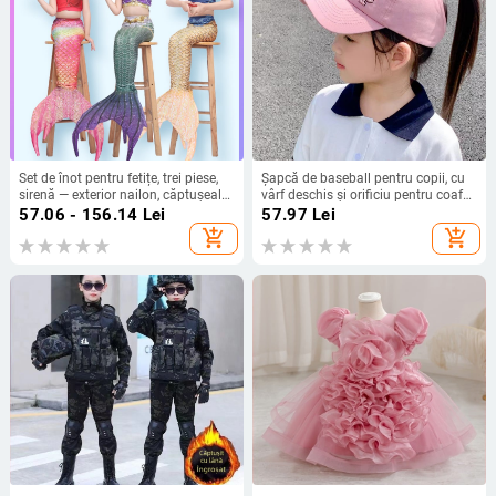
Set de înot pentru fetițe, trei piese,
Șapcă de baseball pentru copii, cu
sirenă — exterior nailon, căptușeală
vârf deschis și orificiu pentru coafă,
poliester, 200 g, potrivit pentru înot.
protecție UV, pălărie de soare
57.06 - 156.14
Lei
57.97
Lei
respirabilă pentru fete
add_shopping_cart
add_shopping_cart