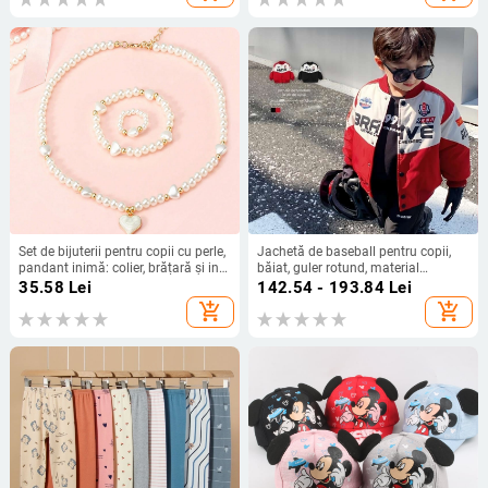
Set de bijuterii pentru copii cu perle,
Jachetă de baseball pentru copii,
pandant inimă: colier, brățară și inel
băiat, guler rotund, material
(Material: plastic/rășină; Lanț: șir de
Vinylon, închidere cu nasturi pe o
35.58
Lei
142.54 - 193.84
Lei
perle; Pandant: aliaj; Handmade;
singură rând, stil casual, primăvară
add_shopping_cart
add_shopping_cart
Stil: drăguț; Interval de vârstă: 3–6,
2023
6–10 și peste 10 ani)