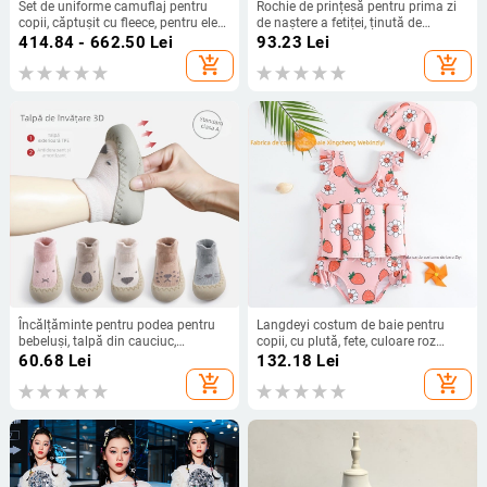
Set de uniforme camuflaj pentru
Rochie de prințesă pentru prima zi
copii, căptușit cu fleece, pentru elevi
de naștere a fetiței, ținută de
din învățământ primar și gimnazial,
petrecere de Crăciun
414.84 - 662.50
Lei
93.23
Lei
băieți și fete, pregătire militară
add_shopping_cart
add_shopping_cart
Încălțăminte pentru podea pentru
Langdeyi costum de baie pentru
bebeluși, talpă din cauciuc,
copii, cu plută, fete, culoare roz
antiderapant, pentru nou-născuți și
piersic, costum întreg, 2–10 ani
60.68
Lei
132.18
Lei
copii mici, papuci-ciorapi pentru
add_shopping_cart
add_shopping_cart
fete și băieți