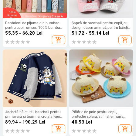
Pantaloni de pijama din bumbac
Șapcă de baseball pentru copii, cu
pentru copii, unisex, 100% bumbac,
design desen animat, pentru băieți
țesătură moale, talie elastică,
și fete, protecție solară, din bumbac-
55.35 - 66.20
Lei
51.72 - 55.14
Lei
imprimeuri cu
poliester
add_shopping_cart
add_shopping_cart
animale/desene/litere
Jachetă băieți stil baseball pentru
Pălărie de paie pentru copii,
primăvară și toamnă, croială lejeră,
protecție solară, stil fisherman's,
exterior pentru copii, stil colegiu
ușoară – vară, primăvară și
89.94 - 190.29
Lei
40.53
Lei
casual
toamnă, pentru băieți și fetițe
add_shopping_cart
add_shopping_cart