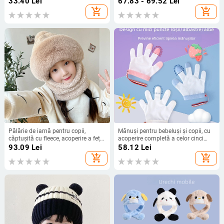
33.40
Lei
67.83 - 69.52
Lei
add_shopping_cart
add_shopping_cart
Pălărie de iarnă pentru copii,
Mănuși pentru bebeluși și copii, cu
căptușită cu fleece, acoperire a feței,
acoperire completă a celor cinci
protecție pentru urechi, rezistentă la
degete – prevenire suptul degetelor
93.09
Lei
58.12
Lei
vânt și caldă
și rosul unghiilor, ortoză din nailon
add_shopping_cart
add_shopping_cart