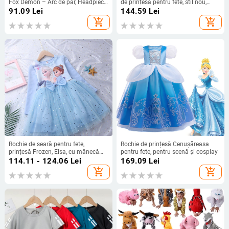
Fox Demon – Arc de păr, Headpiece,
de prințesă pentru fete, stil nou,
Coadă de vulpe, Colier cu clopot
rochie ponton pentru fete de vârstă
91.09
Lei
144.59
Lei
(Brand Like Silk; În stoc; Pentru
mijlocie, rochie de ziua de naștere
add_shopping_cart
add_shopping_cart
copii; Iarna 2025)
pentru copii de un an
Rochie de seară pentru fete,
Rochie de prințesă Cenușăreasa
prințesă Frozen, Elsa, cu mânecă
pentru fete, pentru scenă și cosplay
lungă, din bumbac, pufoasă, pentru
114.11 - 124.06
Lei
169.09
Lei
copii, rochie de ziua de naștere, la
add_shopping_cart
add_shopping_cart
modă