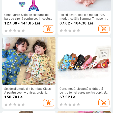
Ghnatygren Seria de costume de
Boxeri pentru fete din modal, 70%
baie cu sirenă pentru copii - costum
modal, Ice Silk Summer Thin, pentru
de baie de plajă cu trei piese pentru
vârsta 3–8 ani, brand Baby Dear,
127.38 - 141.05
Lei
87.82 - 104.30
Lei
fete
Primăvara 2023
add_shopping_cart
add_shopping_cart
Set de pijamale din bumbac Class
Curea nouă, elegantă și drăguță
A pentru copii – unisex, croială
pentru femei, curea pentru copii, stil
lejeră, cardigan inclus, top cu
coreean cu flori și fluture, sculptată,
150.70
Lei
67.52
Lei
mânecă lungă și pantaloni,
curea casual pentru copii cu
add_shopping_cart
add_shopping_cart
primăvară și toamnă
cataramă