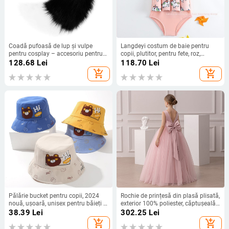
Coadă pufoasă de lup și vulpe
Langdeyi costum de baie pentru
pentru cosplay – accesoriu pentru
copii, plutitor, pentru fete, roz,
costum, brand Also, pentru adulți,
imprimeu cal curcubeu, costum
128.68
Lei
118.70
Lei
primăvara 2025
întreg
add_shopping_cart
add_shopping_cart
Pălărie bucket pentru copii, 2024
Rochie de prințesă din plasă plisată,
nouă, ușoară, unisex pentru băieți și
exterior 100% poliester, căptușeală
fete
70% bumbac, AQL 2.5
38.39
Lei
302.25
Lei
add_shopping_cart
add_shopping_cart