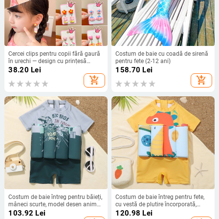
Cercei clips pentru copii fără gaură
Costum de baie cu coadă de sirenă
în urechi — design cu prințesă
pentru fete (2-12 ani)
drăguță, pentru fetițe, primăvara
38.20
Lei
158.70
Lei
2024
add_shopping_cart
add_shopping_cart
Costum de baie întreg pentru băieți,
Costum de baie întreg pentru fete,
mâneci scurte, model desen animat,
cu vestă de plutire încorporată,
material nylon 85% cu căptușeală
pentru 3–6 ani, material poliester
103.92
Lei
120.98
Lei