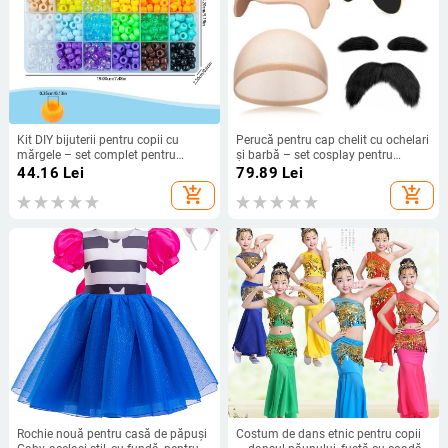
Kit DIY bijuterii pentru copii cu
Perucă pentru cap chelit cu ochelari
mărgele – set complet pentru
și barbă – set cosplay pentru
înșirare, mărgele din plastic/rășină
Halloween, pentru adulți, unisex, cu
44.16
Lei
79.89
Lei
pălărie exagerată
add_shopping_cart
add_shopping_cart
Rochie nouă pentru casă de păpuși
Costum de dans etnic pentru copii