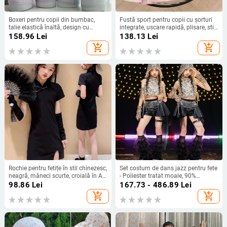
Boxeri pentru copii din bumbac,
Fustă sport pentru copii cu șorturi
talie elastică înaltă, design cu
integrate, uscare rapidă, plisare, stil
desene animate, confort fără
coreean, pentru fete 3–8 ani
158.96
Lei
138.13
Lei
strângere, textură velur de nor
add_shopping_cart
add_shopping_cart
Rochie pentru fetițe în stil chinezesc,
Set costum de dans jazz pentru fete
neagră, mâneci scurte, croială în A,
- Poliester tratat moale, 90%
vară
poliester, AQL 2.5, Siguranță Clasa
98.86
Lei
167.73 - 486.89
Lei
B, pentru copii peste 8 ani
add_shopping_cart
add_shopping_cart