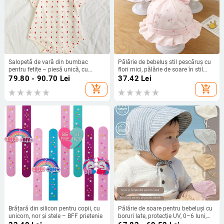
Salopetă de vară din bumbac
Pălărie de bebeluș stil pescăruș cu
pentru fetițe – piesă unică, cu
flori mici, pălărie de soare în stil
inimioară mică, fără mâneci
prințesă pentru 0-3 luni
79.80 - 90.70
Lei
37.42
Lei
add_shopping_cart
add_shopping_cart
Brățară din silicon pentru copii, cu
Pălărie de soare pentru bebeluși cu
unicorn, nor și stele – BFF prietenie
boruri late, protecție UV, 0–6 luni,
unisex, din bumbac și in