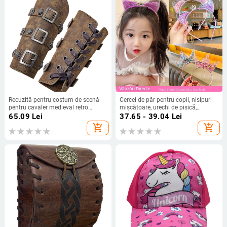
Recuzită pentru costum de scenă
Cercei de păr pentru copii, nisipuri
pentru cavaler medieval retro
mișcătoare, urechi de pisică,
european, de vânzare cu
coroană, urechi de iepure, cap, cerc,
65.09
Lei
37.65 - 39.04
Lei
amănuntul, Amazon eBay,
super drăguț, accesorii de păr
add_shopping_cart
add_shopping_cart
transfrontalieră
pentru fete prințesă coreeană, en-
gros