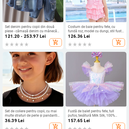
Set denim pentru copii din două
Costum de baie pentru fete, cu
piese - cămașă denim cu mânecă
fundă roz, model cu dungi, stil fustă
lungă și pantaloni cargo, stil
de tort, pentru copii 0-14 ani
121.20 - 253.97
Lei
126.36
Lei
coreean, 95% bumbac
add_shopping_cart
add_shopping_cart
Set de coliere pentru copii, cu mai
Fustă de balet pentru fete, tull
multe straturi de perle și pandantiv
pufos, țesătură Milk Silk, 100%
inimă
poliester, pentru copii de 3–8 ani
36.39
Lei
157.65
Lei
add_shopping_cart
add_shopping_cart