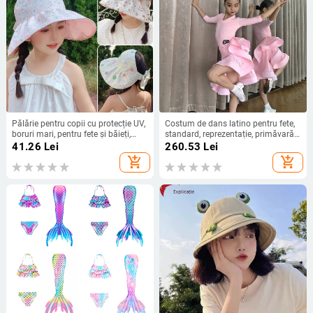
Pălărie pentru copii cu protecție UV,
Costum de dans latino pentru fete,
boruri mari, pentru fete și băieți,
standard, reprezentație, primăvară
pălărie de plajă de vară
2024, 80% nylon, pentru copii peste
41.26
Lei
260.53
Lei
8 ani, model G22020
add_shopping_cart
add_shopping_cart