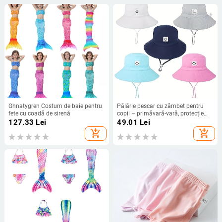
Ghnatygren Costum de baie pentru
Pălărie pescar cu zâmbet pentru
fete cu coadă de sirenă
copii – primăvară-vară, protecție
solară, respirabilă, pentru plajă în
127.33
Lei
49.01
Lei
aer liber
add_shopping_cart
add_shopping_cart