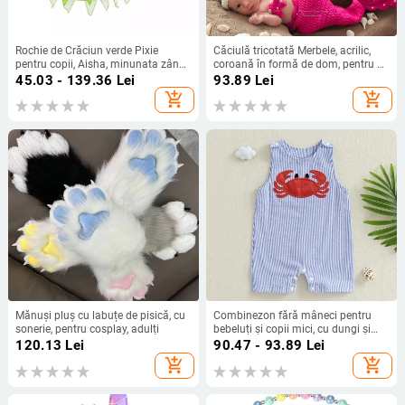
Rochie de Crăciun verde Pixie
Căciulă tricotată Merbele, acrilic,
pentru copii, Aisha, minunata zână,
coroană în formă de dom, pentru 0-
Tinker Bell, pentru prințesă, 2024
6 luni, patru sezoane, respirabilă și
45.03 - 139.36
Lei
93.89
Lei
caldă
add_shopping_cart
add_shopping_cart
Mănuși pluș cu labuțe de pisică, cu
Combinezon fără mâneci pentru
sonerie, pentru cosplay, adulți
bebeluți și copii mici, cu dungi și
broderie cu crab
120.13
Lei
90.47 - 93.89
Lei
add_shopping_cart
add_shopping_cart