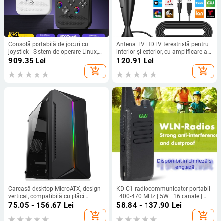
Consolă portabilă de jocuri cu
Antena TV HDTV terestrială pentru
joystick - Sistem de operare Linux,
interior și exterior, cu amplificare a
interfață Type-C, conectivitate
semnalului digital
909.35
Lei
120.91
Lei
wireless, MP4 player, stil nostalgic
add_shopping_cart
add_shopping_cart
Carcasă desktop MicroATX, design
KD-C1 radiocommunicator portabil
vertical, compatibilă cu plăci
| 400-470 MHz | 5W | 16 canale |
MicroATX, USB 2.0 frontal, fără
rază 3-5 km | Li‑ion 1500 mAh |
75.05 - 156.67
Lei
58.84 - 137.90
Lei
sursă standard
Rezistent la cădere | 3.7V
add_shopping_cart
add_shopping_cart