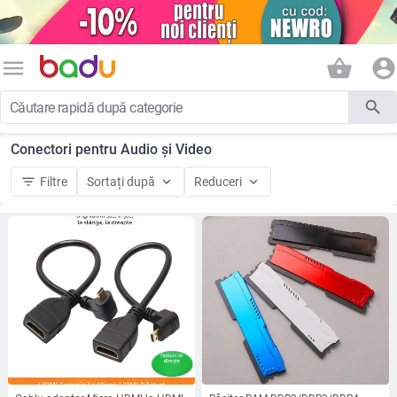
menu
shopping_basket
account_circle
search
Conectori pentru Audio și Video
filter_list
keyboard_arrow_down
keyboard_arrow_down
Filtre
Sortați după
Reduceri