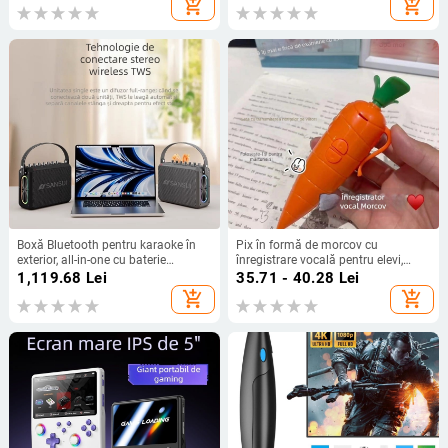
add_shopping_cart
add_shopping_cart
Boxă Bluetooth pentru karaoke în
Pix în formă de morcov cu
exterior, all-in-one cu baterie
înregistrare vocală pentru elevi,
încorporată, 75W, răspuns în
jucărie drăguță
1,119.68
Lei
35.71 - 40.28
Lei
frecvență 100Hz-20kHz, SNR
add_shopping_cart
add_shopping_cart
≥70dB, 4000–6000mAh