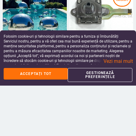
Folosim cookie-uri și tehnologii similare pentru a furniza și îmbunătăți
Serviciul nostru, pentru a vă oferi cea mai bună experiență de utilizare, pentru a
Set de 39 baloane rotunde 4D din
Joystick rocker compatibil ROG
menține securitatea platformei, pentru a personaliza conținutul și reclamele și
folie de aluminiu
ALLY, model Rocker, 20 g, versiune
pentru a măsura eficacitatea campaniilor noastre de marketing. Alegerea
simplificată
188.73
Lei
44.45
Lei
opțiunii „Acceptă tot”, vă exprimați acordul ca noi și partenerii noștri de
add_shopping_cart
add_shopping_cart
Vezi mai mult
încredere să stocăm cookie-uri și tehnologii similare pe dispozitivul dvs. în
scopuri publicitare și analitice. Vă puteți gestiona preferințele în orice moment
făcând clic pe „Gestionează preferințele”. Pentru mai multe informații, vă
GESTIONEAZĂ
ACCEPTAȚI TOT
rugăm să consultați
Politica noastră de confidențialitate
.
PREFERINȚELE
Șurub clip pentru saxofon, clarinet
GP157 Curea de braț pentru GoPro,