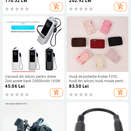
170.32
Lei
202.92
Lei
pentru karaoke
drepți 2.5/3.5/4.4 mm; MMCX sau
add_shopping_cart
add_shopping_cart
0.78 mm 2-pin, QDC sau TFZ
compatibilitate.
Carcasă din silicon pentru Anker
Husă de protecție Kodak FZ55,
Zolo power bank 25000mAh 165W
husă din silicon, husă moale pentru
cameră digitală CCD portabilă
45.06
Lei
83.50
Lei
add_shopping_cart
add_shopping_cart