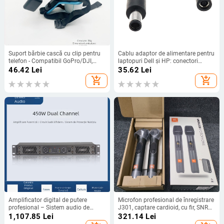
Suport bărbie cască cu clip pentru
Cablu adaptor de alimentare pentru
telefon - Compatibil GoPro/DJI,
laptopuri Dell și HP: conectori
PP+TPE, Model GR19
7.4x5.0 mm masculin la 4.5x3.0
46.42
Lei
35.62
Lei
mm feminin, OEM, marcă YL, model
add_shopping_cart
add_shopping_cart
4530F la 7450M
Amplificator digital de putere
Microfon profesional de înregistrare
profesional – Sistem audio de
J301, captare cardioid, cu fir, SNR
scenă cu două canale pentru acasă,
≥75 dB, tensiune de lucru 5 V
1,107.85
Lei
321.14
Lei
spectacole și conferințe