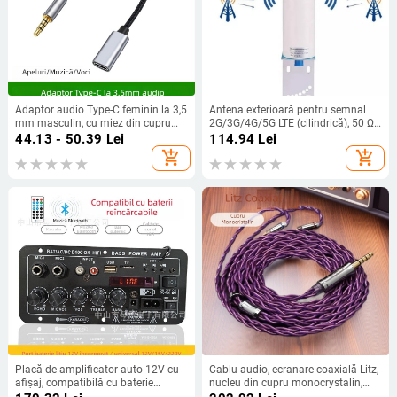
Adaptor audio Type-C feminin la 3,5
Antena exterioară pentru semnal
mm masculin, cu miez din cupru
2G/3G/4G/5G LTE (cilindrică), 50 Ω,
pur, pentru dispozitive digitale
12 dBi, SWR ≤ 1.8
44.13 - 50.39
Lei
114.94
Lei
add_shopping_cart
add_shopping_cart
Placă de amplificator auto 12V cu
Cablu audio, ecranare coaxială Litz,
afișaj, compatibilă cu baterie
nucleu din cupru monocrystalin,
reîncărcabilă, modul Bluetooth
împletire încrucișată; conectori