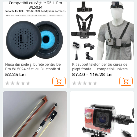
Husă din piele și burete pentru Dell
Kit suport telefon pentru curea de
Pro WL5024 căști cu Bluetooth și
piept frontal — compatibil universal,
anulare a zgomotului
din plastic + bandă elastică, logo
52.25
Lei
87.40 - 116.28
Lei
imprimabil
add_shopping_cart
add_shopping_cart