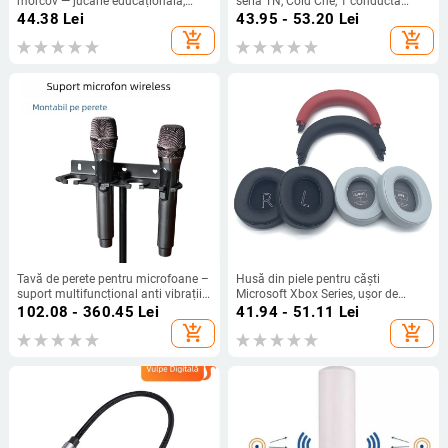
morcov — jucărie educațională,
seria TN, Cold Che, 1 conductă
înregistrare 40 s, format de
termică, 50 g, silențios
44.38
Lei
43.95 - 53.20
Lei
înregistrare: Altul, baterie AA,
add_shopping_cart
add_shopping_cart
carcasă ABS, fără suport pentru
card de memorie
Tavă de perete pentru microfoane –
Husă din piele pentru căști
suport multifuncțional anti vibrații
Microsoft Xbox Series, ușor de
pentru microfoane cu fir și fără fir
instalat și confortabil de purtat
102.08 - 360.45
Lei
41.94 - 51.11
Lei
(piele artificială)
add_shopping_cart
add_shopping_cart