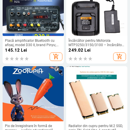
Placă amplificator Bluetooth cu
Încărcător pentru Motorola
afișaj, model D30 II, brand Pinyu;
MTP3250/3150/3100 – încărcător
Intrări Bluetooth, USB, TF, FM radio;
de tip stand, rezistent la praf, intrare
145.12
Lei
249.02
Lei
Putere 25W; Alimentare
100-240V, ieșire 7,4V
add_shopping_cart
add_shopping_cart
DC12V/AC110-240V
Pix de înregistrare în formă de
Radiator din cupru pentru M.2 SSD,