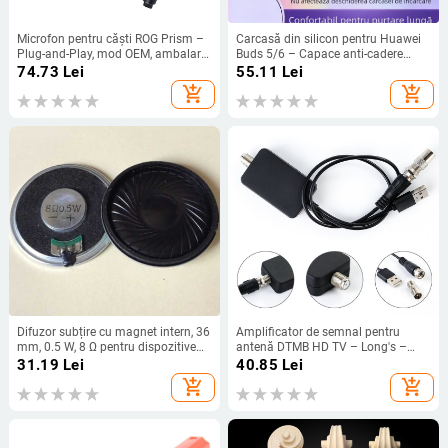
Microfon pentru căști ROG Prism –
Carcasă din silicon pentru Huawei
Plug-and-Play, mod OEM, ambalare
Buds 5/6 – Capace anti-cadere
individuală, suport distribuție
pentru urechi, Personalizată după
74.73
Lei
55.11
Lei
unitate
model, Lansare 2023
add_shopping_cart
add_shopping_cart
Difuzor subțire cu magnet intern, 36
Amplificator de semnal pentru
mm, 0.5 W, 8 Ω pentru dispozitive
antenă DTMB HD TV – Long's –
smart home
Brand privat autorizat
31.19
Lei
40.85
Lei
add_shopping_cart
add_shopping_cart