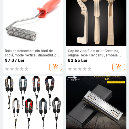
Rola de defoamare din fibră de
Cap de vioară din arțar Greenina,
sticlă, model vertical, diametrul 21
origine Hebei Hengshui, ambalaj
mm, lungimea 75 mm
carton
97.07
Lei
83.65
Lei
add_shopping_cart
add_shopping_cart