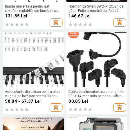
Bandă universală pentru gât
Harmonica Swan SW24-12C, 24 de
saxofon, reglabilă, din bumbac cu
găuri, Fujin armonică polifonică
elemente metalice, design brodat,
dublă, capac cromat din cupru,
131.85
Lei
146.67
Lei
modelele TS-05–TS-13
găuri de sunet din rășină
add_shopping_cart
add_shopping_cart
Autocolante din silicon pentru pian
Cablu de alimentare cu un unghi de
cu ghid de învățare pentru 88 de
90°, C14 masculin pe panou către
taste
C13 feminin, miez de cupru 0,75
58.04 - 67.37
Lei
80.05
Lei
mm²
add_shopping_cart
add_shopping_cart