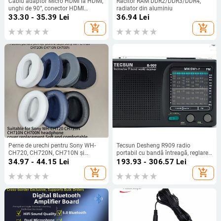
Cablu adaptor Micro HDMI la HDMI,
Răcitor RAM DDR2/DDR3/DDR4,
unghi de 90°, conector HDMI
radiator din aluminiu
femelă, pentru tablete
33.30 - 35.39
Lei
36.94
Lei
add_shopping_cart
add_shopping_cart
Perne de urechi pentru Sony WH-
Tecsun Desheng R909 radio
CH720, CH720N, CH710N și
portabil cu bandă întreagă, reglare
CH700N – piele artificială
manuală a stațiilor, sunet mono,
34.97 - 44.15
Lei
193.93 - 306.57
Lei
difuzor încorporat
add_shopping_cart
add_shopping_cart