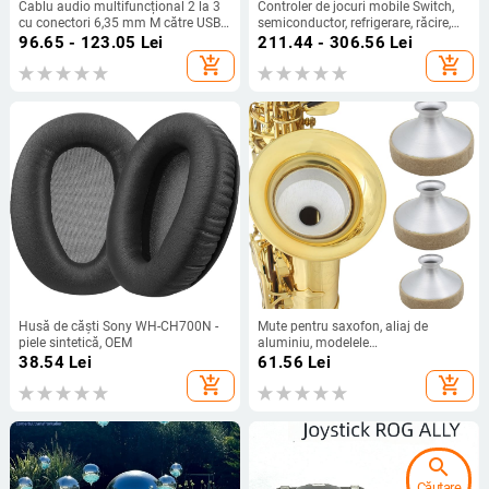
Cablu audio multifuncțional 2 la 3
Controler de jocuri mobile Switch,
cu conectori 6,35 mm M către USB-
semiconductor, refrigerare, răcire,
C, 3,5 mm și Lightning
Android, iOS, universal, Bluetooth,
96.65 - 123.05
Lei
211.44 - 306.56
Lei
fără activare, wireless
add_shopping_cart
add_shopping_cart
Husă de căști Sony WH-CH700N -
Mute pentru saxofon, aliaj de
piele sintetică, OEM
aluminiu, modelele
ND111/ND112/ND113, silențios
38.54
Lei
61.56
Lei
pentru practică
add_shopping_cart
add_shopping_cart
search
Căutare