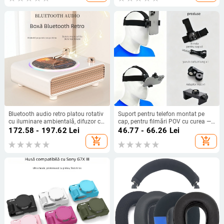
Bluetooth audio retro platou rotativ
Suport pentru telefon montat pe
cu iluminare ambientală, difuzor cu
cap, pentru filmări POV cu curea —
încărcare fără fir
Material ABS, compatibil universal,
172.58 - 197.62
Lei
46.77 - 66.26
Lei
posibilitate adăugare logo
add_shopping_cart
add_shopping_cart