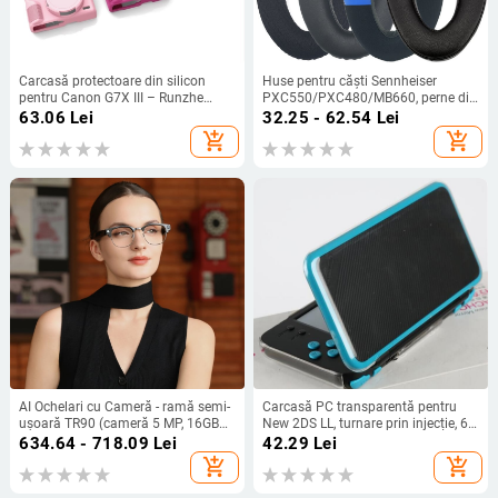
Carcasă protectoare din silicon
Huse pentru căști Sennheiser
pentru Canon G7X III – Runzhe
PXC550/PXC480/MB660, perne din
husă moale, anti zgârietură și anti-
burete și husă din piele
63.06
Lei
32.25 - 62.54
Lei
cădere, include husă siliconică și
add_shopping_cart
add_shopping_cart
capac de cameră
AI Ochelari cu Cameră - ramă semi-
Carcasă PC transparentă pentru
ușoară TR90 (cameră 5 MP, 16GB
New 2DS LL, turnare prin injecție, 60
memorie, baterie 220mAh, greutate
g, origine Huizhou
634.64 - 718.09
Lei
42.29
Lei
37g)
add_shopping_cart
add_shopping_cart