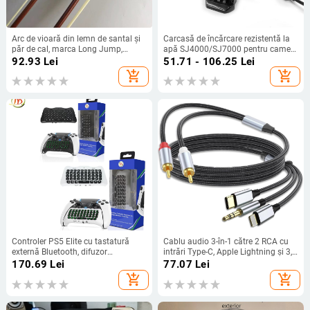
Arc de vioară din lemn de santal și
Carcasă de încărcare rezistentă la
păr de cal, marca Long Jump,
apă SJ4000/SJ7000 pentru camere
destinat instrumentelor muzicale
de acțiune — include carcasă
92.93
Lei
51.71 - 106.25
Lei
rezistentă la apă, conector etanș și
add_shopping_cart
add_shopping_cart
cablu de încărcare
Controler PS5 Elite cu tastatură
Cablu audio 3-în-1 către 2 RCA cu
externă Bluetooth, difuzor
intrări Type-C, Apple Lightning și 3,5
încorporat, intrare pentru chat vocal
mm, 2× RCA ieșiri, conductoare din
170.69
Lei
77.07
Lei
cupru fără oxigen, cupru placat cu
add_shopping_cart
add_shopping_cart
staniu, ROHS