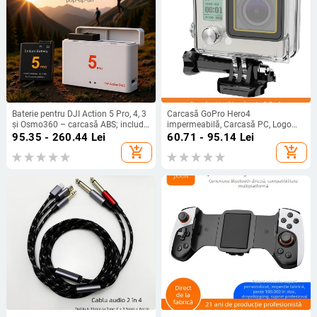
Baterie pentru DJI Action 5 Pro, 4, 3
Carcasă GoPro Hero4
și Osmo360 – carcasă ABS; include
impermeabilă, Carcasă PC, Logo
baterie și cutie
imprimat, Potrivită pentru Hero4
95.35 - 260.44
Lei
60.71 - 95.14
Lei
add_shopping_cart
add_shopping_cart