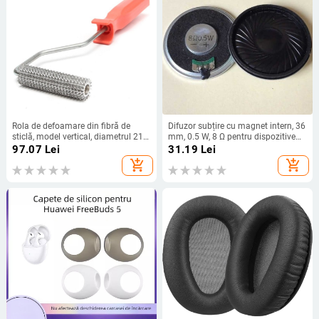
Rola de defoamare din fibră de
Difuzor subțire cu magnet intern, 36
sticlă, model vertical, diametrul 21
mm, 0.5 W, 8 Ω pentru dispozitive
mm, lungimea 75 mm
smart home
97.07
Lei
31.19
Lei
add_shopping_cart
add_shopping_cart