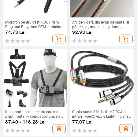
Microfon pentru căști ROG Prism –
Arc de vioară din lemn de santal și
Plug-and-Play, mod OEM, ambalare
păr de cal, marca Long Jump,
individuală, suport distribuție
destinat instrumentelor muzicale
74.73
Lei
92.93
Lei
unitate
add_shopping_cart
add_shopping_cart
Kit suport telefon pentru curea de
Cablu audio 3-în-1 către 2 RCA cu
piept frontal — compatibil universal,
intrări Type-C, Apple Lightning și 3,5
din plastic + bandă elastică, logo
mm, 2× RCA ieșiri, conductoare din
87.40 - 116.28
Lei
77.07
Lei
imprimabil
cupru fără oxigen, cupru placat cu
add_shopping_cart
add_shopping_cart
staniu, ROHS