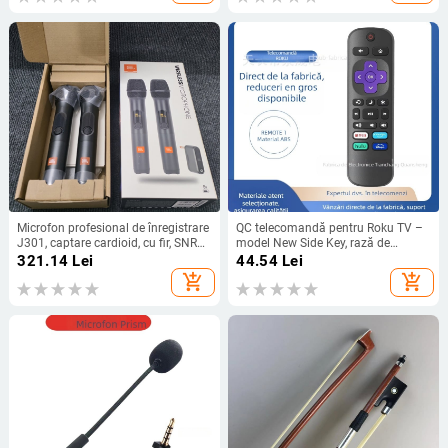
Microfon profesional de înregistrare
QC telecomandă pentru Roku TV –
J301, captare cardioid, cu fir, SNR
model New Side Key, rază de
≥75 dB, tensiune de lucru 5 V
transmisie 15m, pentru televizor
321.14
Lei
44.54
Lei
add_shopping_cart
add_shopping_cart