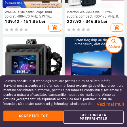
Walkie-Talkie pentru copii, mini
Interfon Walkie-Talkie – Ultra-
colorat, 400-470 MHz, 5 W, 16
subțire, compact, 400-470 MHz, 8W,
canale, rază 1.5-3 km, baterie 3600
16 canale, autonomie 5-10 km,
139.42 - 151.85
Lei
227.92 - 346.85
Lei
mAh
baterie 8000 mAh
add_shopping_cart
add_shopping_cart
search
Căutare
Folosim cookie-uri și tehnologii similare pentru a furniza și îmbunătăți
Serviciul nostru, pentru a vă oferi cea mai bună experiență de utilizare, pentru a
menține securitatea platformei, pentru a personaliza conținutul și reclamele și
pentru a măsura eficacitatea campaniilor noastre de marketing. Alegerea
Radiator CPU cu răcire prin apă
Monitor portabil IPS cu rezoluție
opțiunii „Acceptă tot”, vă exprimați acordul ca noi și partenerii noștri de
Frozen Warframe
1080p, raport aspect 16:9, interfață
Vezi mai mult
USB/HDMI, alimentare de 15W
încredere să stocăm cookie-uri și tehnologii similare pe dispozitivul dvs. în
992.43 - 1,453.44
Lei
809.43 - 1,339.29
Lei
scopuri publicitare și analitice. Vă puteți gestiona preferințele în orice moment
add_shopping_cart
add_shopping_cart
făcând clic pe „Gestionează preferințele”. Pentru mai multe informații, vă
GESTIONEAZĂ
ACCEPTAȚI TOT
rugăm să consultați
Politica noastră de confidențialitate
.
PREFERINȚELE