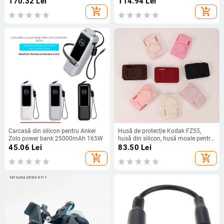
170.32
Lei
114.94
Lei
pentru karaoke
add_shopping_cart
add_shopping_cart
Carcasă din silicon pentru Anker
Husă de protecție Kodak FZ55,
Zolo power bank 25000mAh 165W
husă din silicon, husă moale pentru
cameră digitală CCD portabilă
45.06
Lei
83.50
Lei
add_shopping_cart
add_shopping_cart