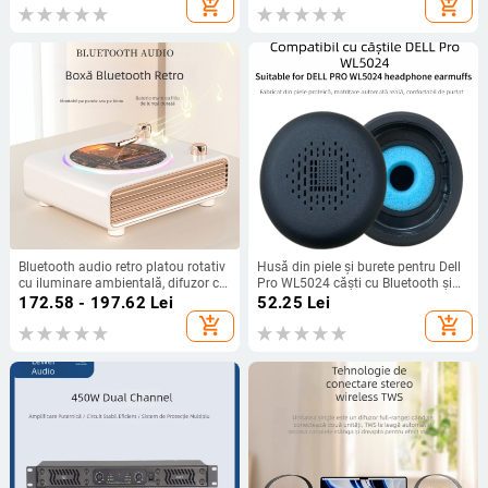
add_shopping_cart
add_shopping_cart
Bluetooth audio retro platou rotativ
Husă din piele și burete pentru Dell
cu iluminare ambientală, difuzor cu
Pro WL5024 căști cu Bluetooth și
încărcare fără fir
anulare a zgomotului
172.58 - 197.62
Lei
52.25
Lei
add_shopping_cart
add_shopping_cart