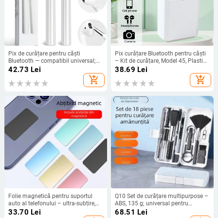
Pix de curățare pentru căști
Pix curățare Bluetooth pentru căști
Bluetooth — compatibil universal;
– Kit de curățare, Model 45, Plastic,
corp din plastic; model Q2; greutate
Greutate 16
42.73
Lei
38.69
Lei
14,7 g; Funcție: curățare căști,
add_shopping_cart
add_shopping_cart
telefoane mobile și alte dispozitive
electronice; garanție 1 an
Folie magnetică pentru suportul
Q10 Set de curățare multipurpose –
auto al telefonului – ultra-subțire,
ABS, 135 g; universal pentru
model 1, compatibil universal.
telefoane, tablete și tastaturi; 100
33.70
Lei
68.51
Lei