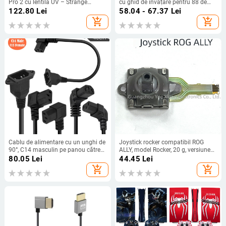
Pro 2 cu lentilă UV – Strange
cu ghid de învățare pentru 88 de
Leaves
taste
122.80
Lei
58.04 - 67.37
Lei
add_shopping_cart
add_shopping_cart
Cablu de alimentare cu un unghi de
Joystick rocker compatibil ROG
90°, C14 masculin pe panou către
ALLY, model Rocker, 20 g, versiune
C13 feminin, miez de cupru 0,75
simplificată
80.05
Lei
44.45
Lei
mm²
add_shopping_cart
add_shopping_cart