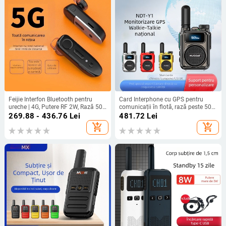
Feijie Interfon Bluetooth pentru
Card Interphone cu GPS pentru
ureche | 4G, Putere RF 2W, Rază 50
comunicații în flotă, rază peste 50
km+, Baterie litiu 1000
km, rețea 5G/4G/3G/2G, baterie Li-
269.88 - 436.76
Lei
481.72
Lei
ion 1000–4000 mAh
add_shopping_cart
add_shopping_cart