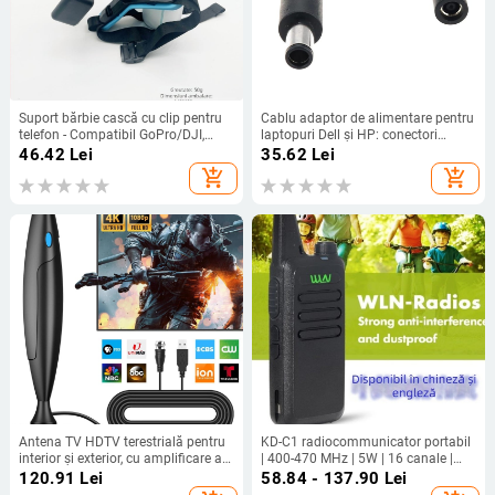
Suport bărbie cască cu clip pentru
Cablu adaptor de alimentare pentru
telefon - Compatibil GoPro/DJI,
laptopuri Dell și HP: conectori
PP+TPE, Model GR19
7.4x5.0 mm masculin la 4.5x3.0
46.42
Lei
35.62
Lei
mm feminin, OEM, marcă YL, model
add_shopping_cart
add_shopping_cart
4530F la 7450M
Antena TV HDTV terestrială pentru
KD-C1 radiocommunicator portabil
interior și exterior, cu amplificare a
| 400-470 MHz | 5W | 16 canale |
semnalului digital
rază 3-5 km | Li‑ion 1500 mAh |
120.91
Lei
58.84 - 137.90
Lei
Rezistent la cădere | 3.7V