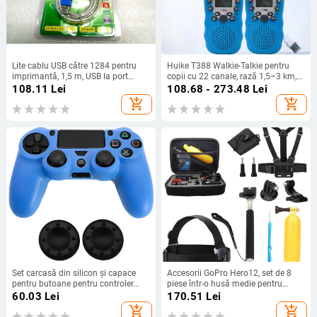
Lite cablu USB către 1284 pentru
Huike T388 Walkie-Talkie pentru
imprimantă, 1,5 m, USB la port
copii cu 22 canale, rază 1,5–3 km,
paralel, nucleu din cupru
putere RF 0,5 W, baterie litiu 3,7 V,
108.11
Lei
108.68 - 273.48
Lei
cu afișaj
add_shopping_cart
add_shopping_cart
Set carcasă din silicon și capace
Accesorii GoPro Hero12, set de 8
pentru butoane pentru controler
piese într-o husă medie pentru
PS4: Carcasă de protecție pentru
cameră de acțiune în aer liber;
60.03
Lei
170.51
Lei
controlerul PS4 cu 2 capace pentru
scufundări, surfing, ciclism, off-road
add_shopping_cart
add_shopping_cart
butoane la ora 8