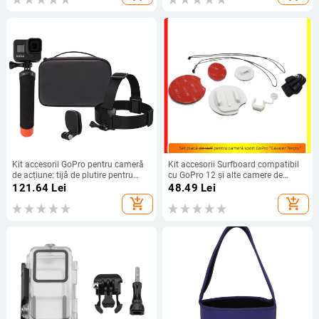
Kit accesorii GoPro pentru cameră
Kit accesorii Surfboard compatibil
de acțiune: tijă de plutire pentru
cu GoPro 12 și alte camere de
scufundări, selfie stick și suport de
acțiune, pentru surfing și scufundări
121.64
Lei
48.49
Lei
montare
add_shopping_cart
add_shopping_cart