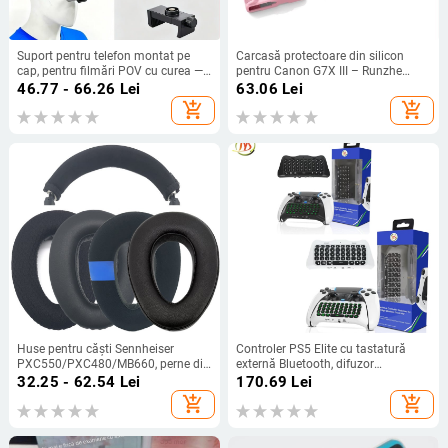
Suport pentru telefon montat pe
Carcasă protectoare din silicon
cap, pentru filmări POV cu curea —
pentru Canon G7X III – Runzhe
Material ABS, compatibil universal,
husă moale, anti zgârietură și anti-
46.77 - 66.26
Lei
63.06
Lei
posibilitate adăugare logo
cădere, include husă siliconică și
add_shopping_cart
add_shopping_cart
capac de cameră
Huse pentru căști Sennheiser
Controler PS5 Elite cu tastatură
PXC550/PXC480/MB660, perne din
externă Bluetooth, difuzor
burete și husă din piele
încorporat, intrare pentru chat vocal
32.25 - 62.54
Lei
170.69
Lei
add_shopping_cart
add_shopping_cart