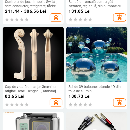
Controler de jocuri mobile Switch,
Bandă universală pentru gât
semiconductor, refrigerare, răcire,
saxofon, reglabilă, din bumbac cu
Android, iOS, universal, Bluetooth,
elemente metalice, design brodat,
211.44 - 306.56
Lei
131.85
Lei
fără activare, wireless
modelele TS-05–TS-13
add_shopping_cart
add_shopping_cart
Cap de vioară din arțar Greenina,
Set de 39 baloane rotunde 4D din
origine Hebei Hengshui, ambalaj
folie de aluminiu
carton
83.65
Lei
188.73
Lei
add_shopping_cart
add_shopping_cart