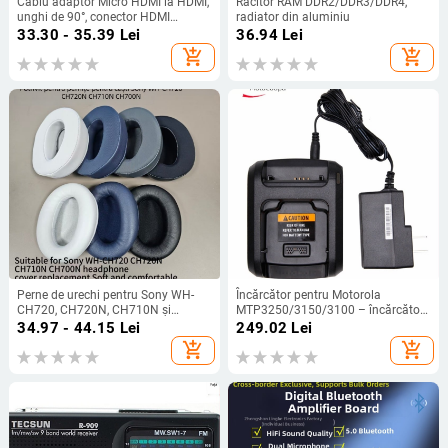
Cablu adaptor Micro HDMI la HDMI,
Răcitor RAM DDR2/DDR3/DDR4,
unghi de 90°, conector HDMI
radiator din aluminiu
femelă, pentru tablete
33.30 - 35.39
Lei
36.94
Lei
add_shopping_cart
add_shopping_cart
Perne de urechi pentru Sony WH-
Încărcător pentru Motorola
CH720, CH720N, CH710N și
MTP3250/3150/3100 – încărcător
CH700N – piele artificială
de tip stand, rezistent la praf, intrare
34.97 - 44.15
Lei
249.02
Lei
100-240V, ieșire 7,4V
add_shopping_cart
add_shopping_cart