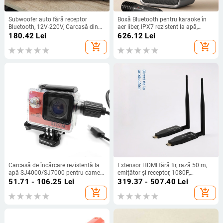
Subwoofer auto fără receptor
Boxă Bluetooth pentru karaoke în
Bluetooth, 12V-220V, Carcasă din
aer liber, IPX7 rezistent la apă,
aliaj de aluminiu, IPX4, 40Hz-
baterie încorporată 6000mAh, 50W
180.42
Lei
626.12
Lei
20kHz, SNR ≥100dB, baterie
putere, Bluetooth 5.0
add_shopping_cart
add_shopping_cart
încorporată 1200-2000mAh, SY-31
Carcasă PC
Carcasă de încărcare rezistentă la
Extensor HDMI fără fir, rază 50 m,
apă SJ4000/SJ7000 pentru camere
emițător și receptor, 1080P,
de acțiune — include carcasă
conectori placate cu aur
51.71 - 106.25
Lei
319.37 - 507.40
Lei
rezistentă la apă, conector etanș și
add_shopping_cart
add_shopping_cart
cablu de încărcare