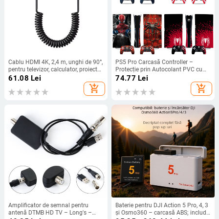
Cablu HDMI 4K, 2,4 m, unghi de 90°,
PS5 Pro Carcasă Controller –
pentru televizor, calculator, proiector
Protecție prin Autocolant PVC cu
și cameră
canale de aer, imprimare HD, folie
61.08
Lei
74.77
Lei
0.001 mm, personalizabil după
add_shopping_cart
add_shopping_cart
desene
Amplificator de semnal pentru
Baterie pentru DJI Action 5 Pro, 4, 3
antenă DTMB HD TV – Long's –
și Osmo360 – carcasă ABS; include