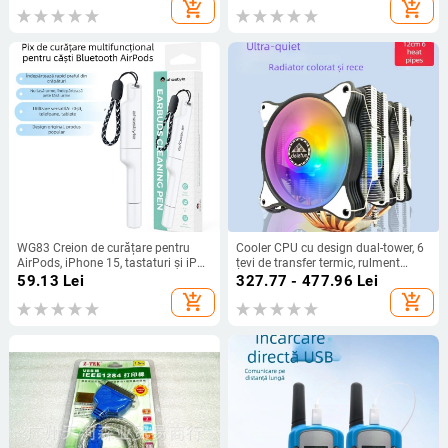
buc. în cutie
add_shopping_cart
add_shopping_cart
WG83 Creion de curățare pentru
Cooler CPU cu design dual-tower, 6
AirPods, iPhone 15, tastaturi și iPad
țevi de transfer termic, rulment
– Universal, procesare OEM, logo
hidraulic, sincronizare RGB 5V,
59.13
Lei
327.77 - 477.96
Lei
gravat cu laser, corp din plastic,
interfață USB 4
add_shopping_cart
add_shopping_cart
greutate 18,5 g