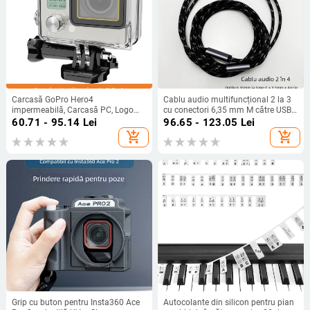
Carcasă GoPro Hero4
Cablu audio multifuncțional 2 la 3
impermeabilă, Carcasă PC, Logo
cu conectori 6,35 mm M către USB-
imprimat, Potrivită pentru Hero4
C, 3,5 mm și Lightning
60.71 - 95.14
Lei
96.65 - 123.05
Lei
add_shopping_cart
add_shopping_cart
Grip cu buton pentru Insta360 Ace
Autocolante din silicon pentru pian