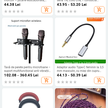
morcov — jucărie educațională,
seria TN, Cold Che, 1 conductă
înregistrare 40 s, format de
termică, 50 g, silențios
44.38
Lei
43.95 - 53.20
Lei
înregistrare: Altul, baterie AA,
add_shopping_cart
add_shopping_cart
carcasă ABS, fără suport pentru
card de memorie
Tavă de perete pentru microfoane –
Adaptor audio Type-C feminin la 3,5
suport multifuncțional anti vibrații
mm masculin, cu miez din cupru
pentru microfoane cu fir și fără fir
pur, pentru dispozitive digitale
102.08 - 360.45
Lei
44.13 - 50.39
Lei
add_shopping_cart
add_shopping_cart