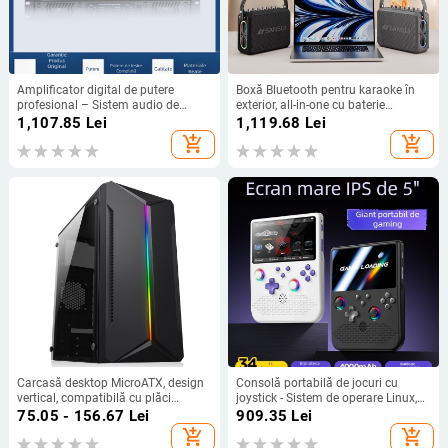
Amplificator digital de putere
Boxă Bluetooth pentru karaoke în
profesional – Sistem audio de
exterior, all-in-one cu baterie
scenă cu două canale pentru acasă,
încorporată, 75W, răspuns în
1,107.85
Lei
1,119.68
Lei
spectacole și conferințe
frecvență 100Hz-20kHz, SNR
add_shopping_cart
add_shopping_cart
≥70dB, 4000–6000mAh
Carcasă desktop MicroATX, design
Consolă portabilă de jocuri cu
vertical, compatibilă cu plăci
joystick - Sistem de operare Linux,
MicroATX, USB 2.0 frontal, fără
interfață Type-C, conectivitate
75.05 - 156.67
Lei
909.35
Lei
sursă standard
wireless, MP4 player, stil nostalgic
add_shopping_cart
add_shopping_cart