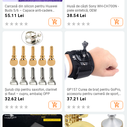
Carcasă din silicon pentru Huawei
Husă de căști Sony WH-CH700N -
Buds 5/6 – Capace anti-cadere
piele sintetică, OEM
pentru urechi, Personalizată după
55.11
Lei
38.54
Lei
model, Lansare 2023
add_shopping_cart
add_shopping_cart
Șurub clip pentru saxofon, clarinet
GP157 Curea de braț pentru GoPro,
și flaut – cupru, ambalaj OPP
accesoriu pentru cameră de sport,
material PC
32.62
Lei
37.21
Lei
add_shopping_cart
add_shopping_cart