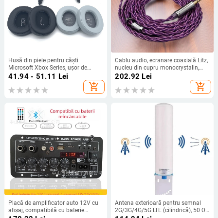
Husă din piele pentru căști
Cablu audio, ecranare coaxială Litz,
Microsoft Xbox Series, ușor de
nucleu din cupru monocrystalin,
instalat și confortabil de purtat
împletire încrucișată; conectori
41.94 - 51.11
Lei
202.92
Lei
(piele artificială)
drepți 2.5/3.5/4.4 mm; MMCX sau
add_shopping_cart
add_shopping_cart
0.78 mm 2-pin, QDC sau TFZ
compatibilitate.
Placă de amplificator auto 12V cu
Antena exterioară pentru semnal
afișaj, compatibilă cu baterie
2G/3G/4G/5G LTE (cilindrică), 50 Ω,
reîncărcabilă, modul Bluetooth
12 dBi, SWR ≤ 1.8