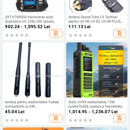
QYT KT8900D transceiver auto
Antena Goose Tube CS Tactical
dual-band UV, 25W, 200 canale,
pentru UV-5R, UV-82, UV-9R PLUS,
rază de până la 50 km
UV-XR, VX-6R și W; rază 5-10 km;
902.24 - 1,095.52
Lei
111.13
Lei
distanță teoretică 5-10 km; fără
add_shopping_cart
add_shopping_cart
baterie; rezistentă la cădere
Antena pentru walkie-talkie Yudeer,
Aidio UV99 walkie-talkie, 15W
compatibilă cu XIR
putere înaltă, cuplare a frecvențelor
P8260/P8268/P8668/P8628/P8608;
printr-un singur atingere, pentru
45.04
Lei
1,014.95 - 1,236.07
Lei
gamă de frecvență 3–5 km; rază
drumuri cu mașina și activități în
add_shopping_cart
add_shopping_cart
teoretică 5–10 km; nu necesită
aer liber, radio portabil, calitate
baterie; rezistentă la praf
aviație