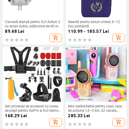
Carcasă etanșă pentru DJI Action 2
Geantă pentru boluri cristal, 6–12
cu ecran dublu, adâncime de 60 m.
inci, portabilă
89.48
Lei
110.99 - 185.57
Lei
add_shopping_cart
add_shopping_cart
Set universal de accesorii cu curea
Mini walkie-talkie pentru copii, raza
de piept pentru GoPro și DJI Osmo
de acțiune 1,5–3 km, 22 canale,
Action – pentru ciclism, scufundări,
ieșire RF 0,5 W, baterie litiu 400
168.29
Lei
285.33
Lei
zbor și streaming live
mAh, cu afișaj
add_shopping_cart
add_shopping_cart