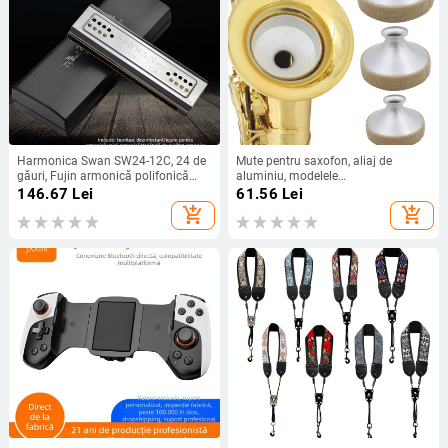
Harmonica Swan SW24-12C, 24 de
Mute pentru saxofon, aliaj de
găuri, Fujin armonică polifonică
aluminiu, modelele
dublă, capac cromat din cupru,
ND111/ND112/ND113, silențios
146.67
Lei
61.56
Lei
găuri de sunet din rășină
pentru practică
add_shopping_cart
add_shopping_cart