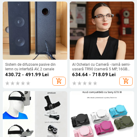
Sistem de difuzoare pasive din
AI Ochelari cu Cameră - ramă semi-
lemn cu interfață AV, 2 canale
ușoară TR90 (cameră 5 MP, 16GB
memorie, baterie 220mAh, greutate
430.72 - 491.99
Lei
634.64 - 718.09
Lei
37g)
add_shopping_cart
add_shopping_cart