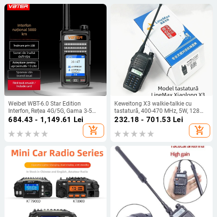
Weibet WBT-6.0 Star Edition
Keweitong X3 walkie-talkie cu
Interfon, Rețea 4G/5G, Gama 3-5
tastatură, 400-470 MHz, 5W, 128
km, Baterie Li-ion 4900 mAh
canale, rază 5-10 km, baterie 1500
684.43 - 1,149.61
Lei
232.18 - 701.53
Lei
mAh
add_shopping_cart
add_shopping_cart