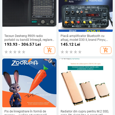
Tecsun Desheng R909 radio
Placă amplificator Bluetooth cu
portabil cu bandă întreagă, reglare
afișaj, model D30 II, brand Pinyu;
manuală a stațiilor, sunet mono,
Intrări Bluetooth, USB, TF, FM radio;
193.93 - 306.57
Lei
145.12
Lei
difuzor încorporat
Putere 25W; Alimentare
add_shopping_cart
add_shopping_cart
DC12V/AC110-240V
Pix de înregistrare în formă de
Radiator din cupru pentru M.2 SSD,