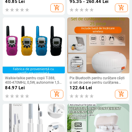
Brand privat autorizat
baterie și cutie
40.85
Lei
95.35 - 260.44
Lei
add_shopping_cart
add_shopping_cart
Walkie-talkie pentru copii T-388,
Pix Bluetooth pentru curățare căști
400-470MHz, 0,5W, autonomie 1,5–
și set de perie pentru curățarea
3km, 4 baterii AA, cu display
tastaturii - compatibil cu
84.97
Lei
122.64
Lei
calculatorul și telefonul mobil,
add_shopping_cart
add_shopping_cart
model q6x, piele PU