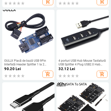
add_shopping_cart
add_shopping_cart
OULLX Placă de bază USB 9Pin
4 porturi USB Hub Mouse Tastatură
Interfață Header Splitter 1 la 2
USB Splitter 4 Plug USB2.0 Hab
Adaptor cablu prelungitor 9-Pin 1 la
Adaptor pentru laptop PC
90.20
Lei
32.12
Lei
4 Conectori HUB USB
Computer USB Extender Multi
add_shopping_cart
add_shopping_cart
conector