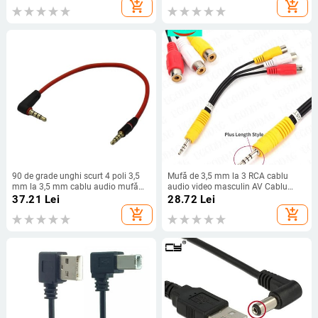
5,5/3,5 mm mufă de alimentare
4.0*1.7mm 5.5*2.1mm 5V DC Mufă
add_shopping_cart
add_shopping_cart
prin powerbank
baril Conector cablu de alimentare
USB
90 de grade unghi scurt 4 poli 3,5
Mufă de 3,5 mm la 3 RCA cablu
mm la 3,5 mm cablu audio mufă
audio video masculin AV Cablu
mufă 3,5 mascul la mascul fir de
stereo AUX Cablu convertor
37.21
Lei
28.72
Lei
sunet pentru căști pentru telefoane
standard 3RCA pentru difuzor TV
add_shopping_cart
add_shopping_cart
20/120 cm
Box CD DVD player