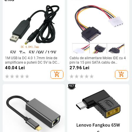
1M USB la DC 4.0 1.7mm linie de
Cablu de alimentare Molex IDE cu 4
amplificare a puterii DC 5V la DC
pini la 15 pini SATA cablu de
5V 9V 12V Modul Step UP Cablu
prelungire SATA masculin la femel
40.04
Lei
27.96
Lei
adaptor convertizor USB Cablu
Adaptor de cablu de alimentare
add_shopping_cart
add_shopping_cart
mufă 1,7 x 4,0mm
pentru hard disk pentru computer