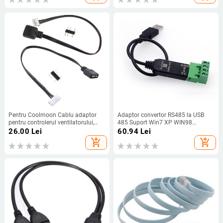
Pentru Coolmoon Cablu adaptor
Adaptor convertor RS485 la USB
pentru controlerul ventilatorului,
485 Suport Win7 XP WIN98
mic 4Pin/6Pin la 5V ARGB 3Pin
WIN2000 WINXP WIN7 WIN10
26.00
Lei
60.94
Lei
Cablu convertizor 4pin/6Pin
VISTA
add_shopping_cart
add_shopping_cart
Adaptor pentru controler