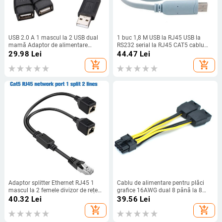
USB 2.0 A 1 mascul la 2 USB dual
1 buc 1,8 M USB la RJ45 USB la
mamă Adaptor de alimentare
RS232 serial la RJ45 CAT5 cablu
pentru hub de date Splitter Y Cablu
adaptor consolă pentru routere
29.98
Lei
44.47
Lei
de alimentare pentru încărcare USB
Cisco Nou
add_shopping_cart
add_shopping_cart
Cablu prelungitor
Adaptor splitter Ethernet RJ45 1
Cablu de alimentare pentru plăci
mascul la 2 femele divizor de rețea
grafice 16AWG dual 8 până la 8
LAN Suport cablu de prelungire
pentru NVIDIA K80 M40 M60 P40
40.32
Lei
39.56
Lei
pentru rețea Internet Cat6
V100 A6000
add_shopping_cart
add_shopping_cart