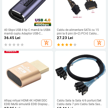
40 Gbps USB 4 tip C mamă la USB4
Cablu de alimentare SATA cu 15
mamă cuplu Adaptor USB-C
pini la 8 pini (6+2) PCI-E Cablu
Conector Convertor dispozitiv tip C
SATA de 20 cm Cablu cu 15 pini la
36.45
Lei
27.23
Lei
Adaptor de date Adaptor mini USB
8 pini Cablu 18 AWG pentru placa
add_shopping_cart
add_shopping_cart
video 20J27
Afișaj virtual HDMI 4K HDMI DDC
Cablu Sata la Sata 4/6 porturi/Set
EDID Mufă simulată EDID Display
Cablu data 7 pini Cablu Sata Sas
Cheat Mufa virtuală Adaptor
6Gbps Cablu HDD Sata la Sata