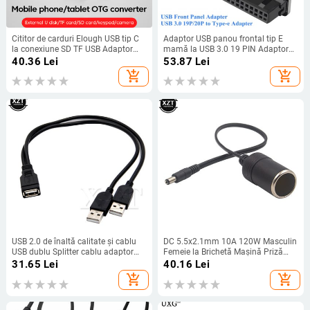
Cititor de carduri Elough USB tip C
Adaptor USB panou frontal tip E
la conexiune SD TF USB Adaptor
mamă la USB 3.0 19 PIN Adaptor
cititor de carduri de memorie
mascul Splitter vertical intern
40.36
Lei
53.87
Lei
inteligent pentru telefonul mobil
pentru placa de bază tip C
add_shopping_cart
add_shopping_cart
Macbook Samsung Huawei
USB 2.0 de înaltă calitate și cablu
DC 5.5x2.1mm 10A 120W Masculin
USB dublu Splitter cablu adaptor
Femeie la Brichetă Mașină Priză
mamă la USB 2 masculin cablu
Femeie Surse de alimentare Cablu
31.65
Lei
40.16
Lei
prelungitor de alimentare unu la doi
Cablu Adaptor încărcător
add_shopping_cart
add_shopping_cart