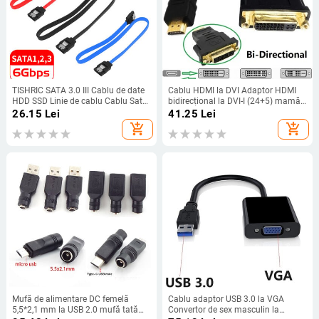
TISHRIC SATA 3.0 III Cablu de date
Cablu HDMI la DVI Adaptor HDMI
HDD SSD Linie de cablu Cablu Sata
bidirecțional la DVI-I (24+5) mamă
7Pin 6Gbps 40CM Cablu drept
1080P Convertor DVI la HDMI
26.15
Lei
41.25
Lei
dublu pentru dispozitiv SATA
compatibil cu comutatorul PS5
add_shopping_cart
add_shopping_cart
Mufă de alimentare DC femelă
Cablu adaptor USB 3.0 la VGA
5,5*2,1 mm la USB 2.0 mufă tată
Convertor de sex masculin la