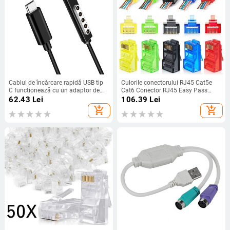
Cablul de încărcare rapidă USB tip
Culorile conectorului RJ45 Cat5e
C funcționează cu un adaptor de
Cat6 Conector RJ45 Easy Pass
alimentare pentru încărcător de
Thru Mufă modulară pentru cablu
62.43
Lei
106.39
Lei
protocol USB-C PD de 15V/3A
LAN de rețea UTP cu fire solide
add_shopping_cart
add_shopping_cart
compatibil cu Surface Pro1/2 RT