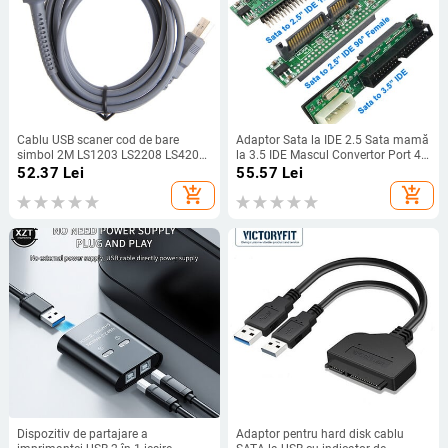
Cablu USB scaner cod de bare
Adaptor Sata la IDE 2.5 Sata mamă
simbol 2M LS1203 LS2208 LS4208
la 3.5 IDE Mascul Convertor Port 40
LS3008 CBA-U01-S07ZAR
PIN 1.5Gbs 2.5 la 3.5 Suport IDE
52.37
Lei
55.57
Lei
ATA 133 100 HDD CD DVD
add_shopping_cart
add_shopping_cart
Dispozitiv de partajare a
Adaptor pentru hard disk cablu