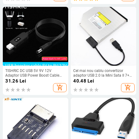
USB
TISHRIC DC USB 5V 9V 12V
Cel mai nou cablu convertizor
Adaptor USB Power Boost Cable
adaptor USB 2.0 la Mini Sata II 7+6
Cablu de alimentare Cablu USB
13Pin pentru laptop DVD/CD ROM
31.26
Lei
40.48
Lei
pentru modul router Convertor WIFI
Slimline Drive În stoc pentru
add_shopping_cart
add_shopping_cart
prin Powerbank