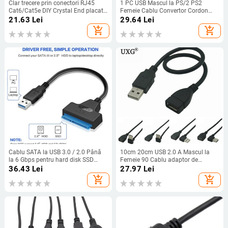
Clar trecere prin conectori RJ45
1 PC USB Mascul la PS/2 PS2
Cat6/Cat5e DIY Crystal End placat
Femeie Cablu Convertor Cordon
cu aur 8P8C Crimp UTP Standard
Convertor Adaptor Tastatură
21.63
Lei
29.64
Lei
Ethernet Network Network Plug
add_shopping_cart
add_shopping_cart
modular
Cablu SATA la USB 3.0 / 2.0 Până
10cm 20cm USB 2.0 A Mascul la
la 6 Gbps pentru hard disk SSD
Femeie 90 Cablu adaptor de
extern de 2,5 inchi Adaptor SATA 3
extensie unghiular USB2.0 Mascul
36.43
Lei
27.97
Lei
cu 22 pini Adaptoare USB 3.0 la
la femela dreapta/stânga/jos/sus
add_shopping_cart
add_shopping_cart
Sata
Cablu negru