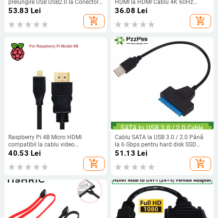
prelungire USB USB2.0 la Conector
HDMI la HDMI Cablu 4K 60Hz
cu 9 pini 9 pini tată la USB extern A
pentru Raspberry Pi 5/Pi 4 Hero 7 6
53.83
Lei
36.08
Lei
tată Cablu de date intern pentru
A6000 Cameră HDTV 15cm
add_shopping_cart
add_shopping_cart
placa de bază PC
Raspberry Pi 4B Micro HDMI
Cablu SATA la USB 3.0 / 2.0 Până
compatibil la cablu video
la 6 Gbps pentru hard disk SSD
compatibil HDMI Suport cablu
extern de 2,5 inchi Adaptor SATA 3
40.53
Lei
51.13
Lei
adaptor 4K pentru tabletă HDTV
cu 22 pini Cablu USB 3.0 la Sata III
add_shopping_cart
add_shopping_cart
Android