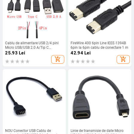
Cablu de alimentare USB 2/4 pini
FireWire 400 6pin Line IEEE-1394B
Micro USB/USB 2.0 A/Tip C
6pin la 6pin cablu de conectare 1 m
Masculin Femeie Conector de
25.93
Lei
42.94
Lei
sârmă Cablu prelungitor pentru
add_shopping_cart
add_shopping_cart
încărcare date DIY 30CM
NOU Conector USB Cablu de
Linie de transmisie de date Micro