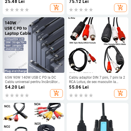
mirco tip c mufă femelă mufă 5V
femeie Adaptor USB 3.0 la VGA
25.48
Lei
75.12
Lei
Adaptor convertor conector pentru
Convertor pentru PC HDTV
add_shopping_cart
add_shopping_cart
laptop
Computer proiector TV
65W 90W 140W USB C PD la DC
Cablu adaptor DIN 7 pini, 7 pini la 2
Cablu universal pentru încărcător
RCA Lotus, de sex masculin la
pentru laptop pentru Asus Dell Hp
femelă, pentru echipament audio
54.20
Lei
55.06
Lei
5.5X2.5 7.4X5.0 4.5X3.0mm DC
vintage, cablu adaptor pentru
add_shopping_cart
add_shopping_cart
Convertor adaptor de alimentare
difuzor, linie 0,5 m/1 m/1,5 m