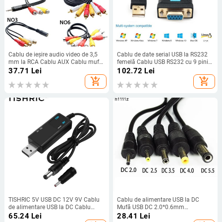
Cablu de ieșire audio video de 3,5
Cablu de date serial USB la RS232
mm la RCA Cablu AUX Cablu mufă
femelă Cablu USB RS232 cu 9 pini
3RCA și Splitter 6RCA Cablu AV TV
pentru afișaj electronic Cablu
37.71
Lei
102.72
Lei
DVD adaptator
RS232 de extensie a cântarului
add_shopping_cart
add_shopping_cart
electronic
TISHRIC 5V USB DC 12V 9V Cablu
Cablu de alimentare USB la DC
de alimentare USB la DC Cablu
Mufă USB DC 2.0*0.6mm
convertor pentru mufă de router
2.5*0.7mm 3.5*1.35mm
65.24
Lei
28.41
Lei