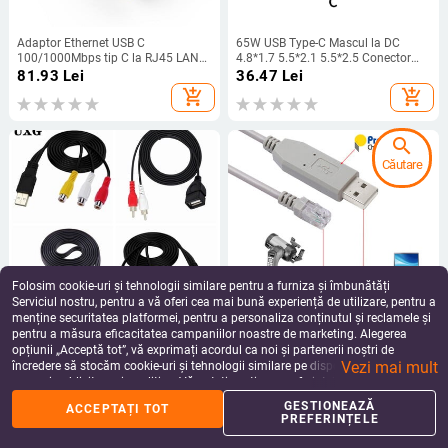
Adaptor Ethernet USB C
65W USB Type-C Mascul la DC
100/1000Mbps tip C la RJ45 LAN
4.8*1.7 5.5*2.1 5.5*2.5 Conector
Placă de rețea externă stabilă
Femeie Adaptor Laptop Convertor
81.93
Lei
36.47
Lei
pentru laptop, PC, telefoane mobile,
Mufă pentru Lenovo Hp Asus
add_shopping_cart
add_shopping_cart
tabletă
search
Căutare
Folosim cookie-uri și tehnologii similare pentru a furniza și îmbunătăți
Serviciul nostru, pentru a vă oferi cea mai bună experiență de utilizare, pentru a
menține securitatea platformei, pentru a personaliza conținutul și reclamele și
pentru a măsura eficacitatea campaniilor noastre de marketing. Alegerea
Conexiune USB mascul femela la 3
Celestron Nexstar Hand Control
opțiunii „Acceptă tot”, vă exprimați acordul ca noi și partenerii noștri de
RCA Adaptor femela Convertor
USB RS232 Serial la RJ9 4P4C
Vezi mai mult
audio Cablu AV video Cablu USB la
Cablu de actualizare firmware
încredere să stocăm cookie-uri și tehnologii similare pe dispozitivul dvs. în
39.83
Lei
165.69
Lei
2 RCA pentru cablu TV HDTV TV
pentru Celestron Nextstar Hand
scopuri publicitare și analitice. Vă puteți gestiona preferințele în orice moment
add_shopping_cart
add_shopping_cart
Control
făcând clic pe „Gestionează preferințele”. Pentru mai multe informații, vă
GESTIONEAZĂ
ACCEPTAȚI TOT
rugăm să consultați
Politica noastră de confidențialitate
.
PREFERINȚELE