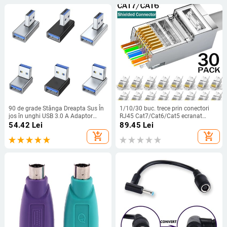
90 de grade Stânga Dreapta Sus În
1/10/30 buc. trece prin conectori
jos în unghi USB 3.0 A Adaptor
RJ45 Cat7/Cat6/Cat5 ecranat
conector extensie masculin la
Capăt de cristal placat cu aur 8P8C
54.42
Lei
89.45
Lei
femelă pentru laptop PC Convertor
Crimp UTP Ethernet mufă
add_shopping_cart
add_shopping_cart
încărcătoare USB
modulară