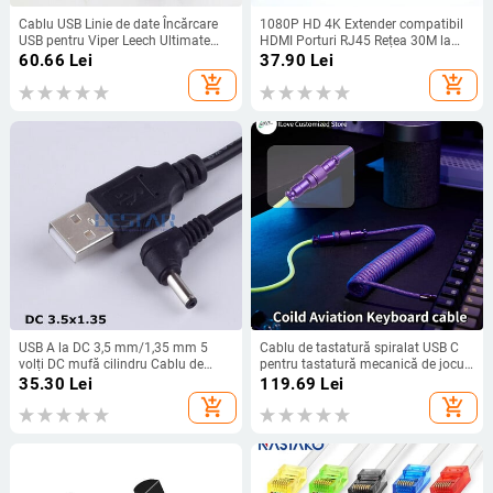
Cablu USB Linie de date Încărcare
1080P HD 4K Extender compatibil
USB pentru Viper Leech Ultimate
HDMI Porturi RJ45 Rețea 30M la
Van Snake Pro/Pentru V2 Pro
RJ45 peste CAT5e / 6 Adaptoare de
60.66
Lei
37.90
Lei
Basileus Ultimate Mouse Linie de
cablu LAN Extender UTP
add_shopping_cart
add_shopping_cart
cablu de încărcare
USB A la DC 3,5 mm/1,35 mm 5
Cablu de tastatură spiralat USB C
volți DC mufă cilindru Cablu de
pentru tastatură mecanică de jocuri
alimentare tip M 1m 3 picioare
Sârmă cu manșon dublu cu
35.30
Lei
119.69
Lei
conector de aviator metalic
add_shopping_cart
add_shopping_cart
detașabil Încărcare