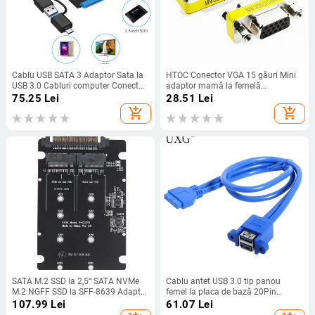
Cablu USB SATA 3 Adaptor Sata la
HTOC Conector VGA 15 găuri Mini
USB 3.0 Cabluri computer Conectori
adaptor mamă la femelă
Sata la cablu tip C Suport 2,5 inchi
Schimbător SVGA Cuplaj pentru
75.25
Lei
28.51
Lei
Ssd Hdd Hard Drive
Plug and Play (2 buc)
add_shopping_cart
add_shopping_cart
SATA M.2 SSD la 2,5“ SATA NVMe
Cablu antet USB 3.0 tip panou
M.2 NGFF SSD la SFF-8639 Adaptor
femel la placa de bază 20Pin
convertor
Porturi duble Cablu 25cm/50cm
107.99
Lei
61.07
Lei