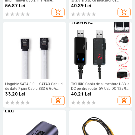
imprimantei USB 2 în 1 ieșire
SATA la USB cu indicator de
Dispozitiv de partajare a
funcționare pentru SSD sau HDD de
56.87
Lei
40.39
Lei
imprimantei cu 2 porturi Comutare
2,5 inchi, cititor de hard disk extern
add_shopping_cart
add_shopping_cart
manuală Kvm Splitter Hub
de mare viteză de 5 Gbps
Convertor Plug and Play
Lingable SATA 3.0 III SATA3 Cabluri
TISHRIC Cablu de alimentare USB la
de date 7 pini Cablu SSD 6 Gb/s
DC pentru router 5V Usb DC 12v 9V
Unitate HDD Hard Disk Cabo
Adaptor Cablu de alimentare Mufă
33.20
Lei
40.21
Lei
Manșon de nailon Negru Albastru
conector Jack 2,1x5,5mm prin
add_shopping_cart
add_shopping_cart
Roșu Alb Verde
Powerbank