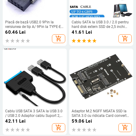
Placă de bază USB2.0 9Pin la
Cablu SATA la USB 3.0 / 2.0 pentru
versiunea de tip A/ 9Pin la TYPE-E
hard disk extern SSD de 2,5 inchi
Convertor USB3.2 TYPE-E Interfață
Adaptor SATA 3 cu 22 pini Cablu
60.46
Lei
41.61
Lei
Header Adaptor USB 2.0 Extender
USB 3.0 la Sata III de până la 6 Gbp
add_shopping_cart
add_shopping_cart
Card
Cablu USB SATA 3 SATA la USB 3.0
Adaptor M.2 NGFF MSATA SSD la
/ USB 2.0 Adaptor cablu Suport 2,5
SATA 3.0 cu ridicata Card convertor
inchi/3,5 inchi SSD extern HDD
2 în 1 pentru PC laptop
42.11
Lei
59.06
Lei
Hard Drive Sata III Alimentare CC
add_shopping_cart
add_shopping_cart