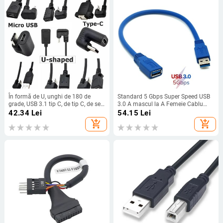
În formă de U, unghi de 180 de
Standard 5 Gbps Super Speed USB
grade, USB 3.1 tip C, de tip C, de sex
3.0 A mascul la A Femeie Cablu
masculin, la femelă, Micro Mini
scurt prelungitor 0,3 m Albastru 30
42.34
Lei
54.15
Lei
Type-C, USB, otg, USB-C, cablu
cm/1FT
add_shopping_cart
add_shopping_cart
adaptor pentru convertizor de date
de încărcare