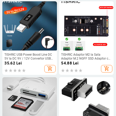
TISHRIC USB Power Boost Line DC
TISHRIC Adaptor M2 la Sata
5V la DC 9V / 12V Convertor USB
Adaptor M.2 NGFF SSD Adaptor cu
Adaptor Router Cablu 2,1x5,5mm
un singur port M.2 Ngff la Sata
35.62
Lei
54.88
Lei
Mufă
22Pin Interfață adaptor placă
add_shopping_cart
add_shopping_cart