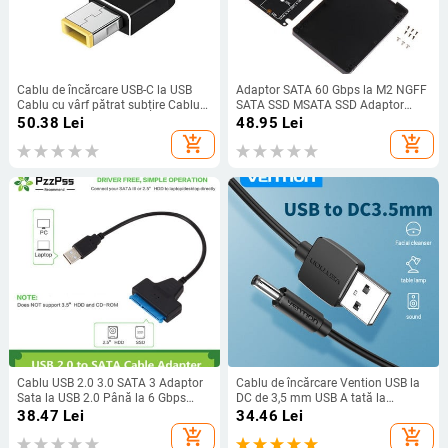
Cablu de încărcare USB-C la USB
Adaptor SATA 60 Gbps la M2 NGFF
Cablu cu vârf pătrat subțire Cablu
SATA SSD MSATA SSD Adaptor
de alimentare pentru încărcător PD
MSATA la SATA M.2 NGFF la placă
50.38
Lei
48.95
Lei
tip C pentru laptop Lenovo 65w
adaptor hard disk SATA
add_shopping_cart
add_shopping_cart
90w Yoga 2 Pro 13 Thinkpad
Cablu USB 2.0 3.0 SATA 3 Adaptor
Cablu de încărcare Vention USB la
Sata la USB 2.0 Până la 6 Gbps
DC de 3,5 mm USB A tată la
Suport Disc dur HDD SSD extern de
conector jack 3,5 Adaptor pentru
38.47
Lei
34.46
Lei
2,5 inchi Cablu Sata III de 22 pini
încărcător sursă de alimentare 5V
add_shopping_cart
add_shopping_cart
pentru cablu de alimentare HUB