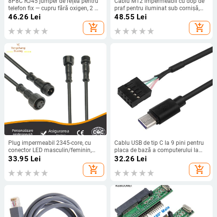
8P8C RJ45 jumper de rețea pentru
Cablu M12 impermeabil cu dop de
telefon fix — cupru fără oxigen, 2 m,
praf pentru iluminat sub cornișă,
contacte placate cu aur
conector aviatic de 3 pini, masculin
46.26
Lei
48.55
Lei
și feminin, cablu de alimentare
add_shopping_cart
add_shopping_cart
personalizabil
Plug impermeabil 2345-core, cu
Cablu USB de tip C la 9 pini pentru
conector LED masculin/feminin,
placa de bază a computerului la
cablu negru pentru iluminat exterior
ecranul secundar USBC, ecranul
33.95
Lei
32.26
Lei
și autovehicule
LCD al computerului
add_shopping_cart
add_shopping_cart