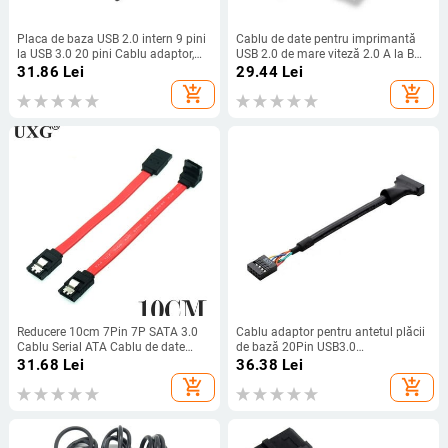
Placa de baza USB 2.0 intern 9 pini
Cablu de date pentru imprimantă
la USB 3.0 20 pini Cablu adaptor,
USB 2.0 de mare viteză 2.0 A la B
placa de baza USB 3.0 20 pini
tată la tată 1,5 m 1 m Cablu negru
31.86
Lei
29.44
Lei
Header la USB 2.0 9 pini Cablu
pentru scaner, fax, imprimantă
add_shopping_cart
add_shopping_cart
Bridge
Reducere 10cm 7Pin 7P SATA 3.0
Cablu adaptor pentru antetul plăcii
Cablu Serial ATA Cablu de date
de bază 20Pin USB3.0
scurt pentru HDD SSD Linie de
mamă/mascul la 9Pin USB2.0
31.68
Lei
36.38
Lei
cablu 7pin sata cablu scurt 0,1 m
masculin/femă Adaptor convertor
add_shopping_cart
add_shopping_cart
USB3.0 la 2.0