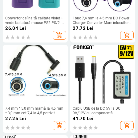
Convertor de înaltă calitate violet +
1buc 7,4 mm la 4,5 mm DC Power
verde tastatură mouse PS2 PS/2 la
Charger Converter Mare înlocuitor
convertizor adaptor USB pentru
DC adaptor conector cablu pentru
26.04
Lei
27.72
Lei
tastatură USB mouse accesorii
HP Dell Blue Tips
add_shopping_cart
add_shopping_cart
7,4 mm * 5,0 mm mamă la 4,5 mm
Cablu USB de la DC 5V la DC
* 3,0 mm cot 7,4 la 4,5 potrivit
9V/12V cu componentă
pentru HP Dell Blue Tips Cablu
transformator Boost Cablu de
27.25
Lei
41.70
Lei
adaptor de alimentare Cablu
creștere a puterii de încărcare USB
add_shopping_cart
add_shopping_cart
conector adaptor
Cablu de creștere a convertorului
USB Cablu adaptor