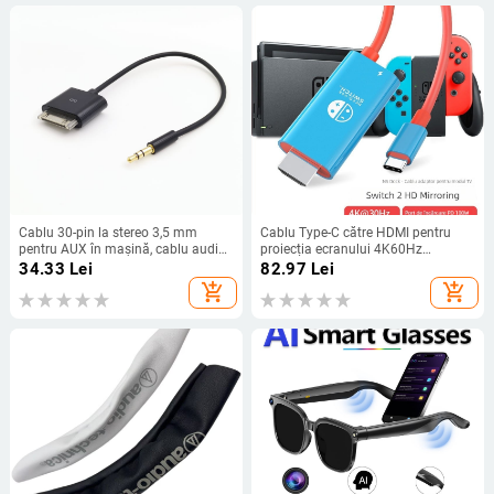
Cablu 30-pin la stereo 3,5 mm
Cablu Type-C către HDMI pentru
pentru AUX în mașină, cablu audio
proiecția ecranului 4K60Hz
pentru iPod, lungime 20 cm
Nintendo Switch 2 Gen, 2 m
34.33
Lei
82.97
Lei
add_shopping_cart
add_shopping_cart