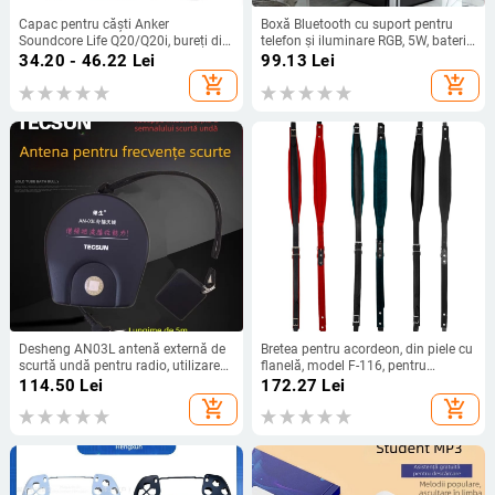
Capac pentru căști Anker
Boxă Bluetooth cu suport pentru
Soundcore Life Q20/Q20i, bureți din
telefon și iluminare RGB, 5W, baterie
piele proteică, montaj ușor
încorporată 1200–2000 mAh,
34.20 - 46.22
Lei
99.13
Lei
Bluetooth 5.3, răspuns în frecvență
add_shopping_cart
add_shopping_cart
100 Hz–20 kHz, SNR ≥70 dB
Desheng AN03L antenă externă de
Bretea pentru acordeon, din piele cu
scurtă undă pentru radio, utilizare
flanelă, model F-116, pentru
în exterior
instrumente cu tastatură
114.50
Lei
172.27
Lei
add_shopping_cart
add_shopping_cart