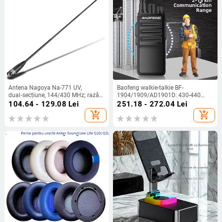
Antena Nagoya Na-771 UV,
Baofeng walkie-talkie BF-
dual‑secțiune, 144/430 MHz; rază
1904/1909/AD1901D: 430-440
1,5–3 km; distanță teoretică 5–10
MHz, 5 W, 16 canale, rază 5-10 km,
104.64 - 129.08
Lei
251.18 - 272.04
Lei
km; putere de emisie 10 W; anti-
baterie 4200 mAh
add_shopping_cart
add_shopping_cart
interferențe