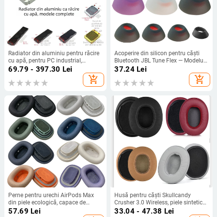
Radiator din aluminiu pentru răcire
Acoperire din silicon pentru căști
cu apă, pentru PC industrial,
Bluetooth JBL Tune Flex — Modelul
disipare prin conducte
T029 — Compatibil cu JBL Tune
69.79 - 397.30
Lei
37.24
Lei
Flex Little Crystal Bean
add_shopping_cart
add_shopping_cart
Perne pentru urechi AirPods Max
Husă pentru căști Skullcandy
din piele ecologică, capace de
Crusher 3.0 Wireless, piele sintetică,
înlocuire compatibile cu generația 1
compatibilă OEM, pentru
57.69
Lei
33.04 - 47.38
Lei