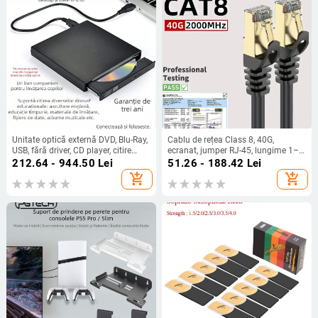
Unitate optică externă DVD, Blu-Ray,
Cablu de rețea Class 8, 40G,
USB, fără driver, CD player, citire
ecranat, jumper RJ-45, lungime 1–
computer, VCD, arzător de discuri
30 m
212.64 - 944.50
Lei
51.26 - 188.42
Lei
optice externe
add_shopping_cart
add_shopping_cart