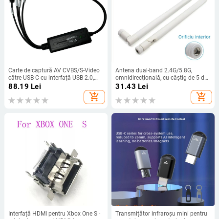
Carte de captură AV CVBS/S-Video
Antena dual-band 2.4G/5.8G,
către USB-C cu interfață USB 2.0,
omnidirecțională, cu câștig de 5 dBi,
rezoluții 640x480@25Hz și
pliabilă, pentru WiFi și Bluetooth
88.19
Lei
31.43
Lei
720x576@30Hz
add_shopping_cart
add_shopping_cart
Interfață HDMI pentru Xbox One S -
Transmițător infraroșu mini pentru