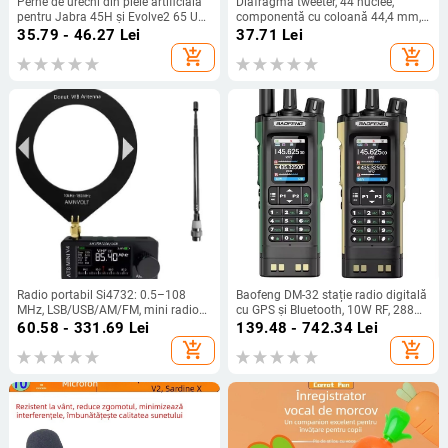
Perne de urechi din piele artificială
Diafragmă tweeter, 44 nuclee,
pentru Jabra 45H și Evolve2 65 UC,
componentă cu coloană 44,4 mm,
montare ușoară, confort la purtare
driver horn cu bobină – accesorii
35.79 - 46.27
Lei
37.71
Lei
add_shopping_cart
add_shopping_cart
Radio portabil Si4732: 0.5–108
Baofeng DM-32 stație radio digitală
MHz, LSB/USB/AM/FM, mini radio
cu GPS și Bluetooth, 10W RF, 288
de buzunar
canale, baterie Li-ion 2500 mAh
60.58 - 331.69
Lei
139.48 - 742.34
Lei
add_shopping_cart
add_shopping_cart