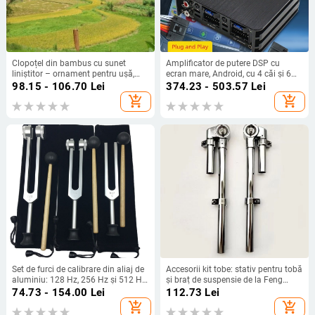
Clopoțel din bambus cu sunet
Amplificator de putere DSP cu
liniștitor – ornament pentru ușă,
ecran mare, Android, cu 4 căi și 6
ceainărie și decor de casă
căi, fără pierderi, pentru modificarea
98.15 - 106.70
Lei
374.23 - 503.57
Lei
audio auto, en-gros, plug and play
add_shopping_cart
add_shopping_cart
Set de furci de calibrare din aliaj de
Accesorii kit tobe: stativ pentru tobă
aluminiu: 128 Hz, 256 Hz și 512 Hz,
și braț de suspensie de la Feng
cu suport triunghiular sau bază,
Chen
74.73 - 154.00
Lei
112.73
Lei
Baiyao
add_shopping_cart
add_shopping_cart