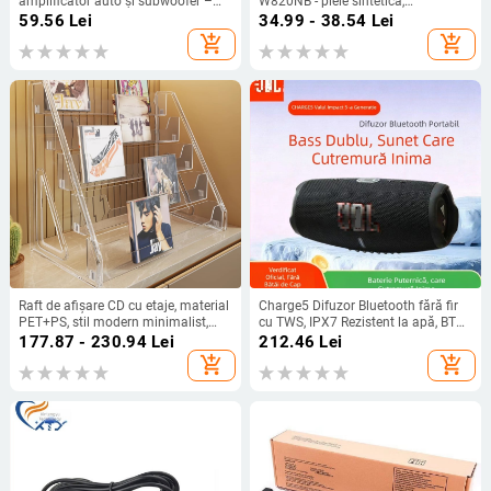
amplificator auto și subwoofer –
W820NB - piele sintetică,
12V, carcasă din ABS ignifug,
personalizată după desene
59.56
Lei
34.99 - 38.54
Lei
exterior PVC, greutate 0.1, cod
add_shopping_cart
add_shopping_cart
produs 408
Raft de afișare CD cu etaje, material
Charge5 Difuzor Bluetooth fără fir
PET+PS, stil modern minimalist,
cu TWS, IPX7 Rezistent la apă, BT
brand Evesigar/isi home, model
5.3, 10W, Baterie încorporată 1200–
177.87 - 230.94
Lei
212.46
Lei
2300026402766717697,
2000mAh
add_shopping_cart
add_shopping_cart
multifuncțional