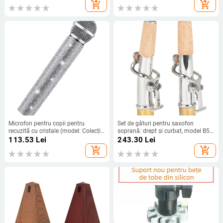
și 2
Skullcandy Crusher 3.0
add_shopping_cart
add_shopping_cart
Microfon pentru copii pentru
Set de gâturi pentru saxofon
recuzită cu cristale (model: Colecție
soprană: drept și curbat, model B53,
de recuzită; marcă: Alte; pe cablu:
dop din cupru, două piese, ambalaj
113.53
Lei
243.30
Lei
Da; direcție: Inimă; SNR ≥70 dB)
OPP
add_shopping_cart
add_shopping_cart