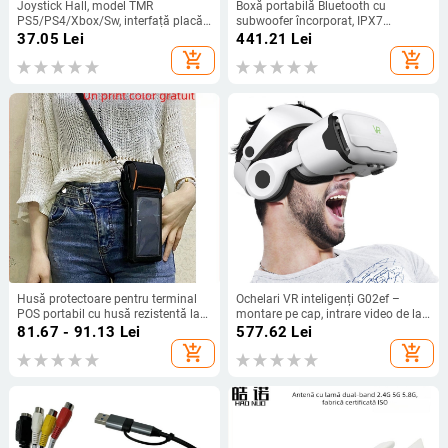
Joystick Hall, model TMR
Boxă portabilă Bluetooth cu
PS5/PS4/Xbox/Sw, interfață placă,
subwoofer încorporat, IPX7
conectare prin sudură, materiale:
rezistent la apă, 40W, Bluetooth 5.3,
37.05
Lei
441.21
Lei
plastic, cupru, fier
20Hz-20kHz, baterie 2000-
add_shopping_cart
add_shopping_cart
4000mAh
Husă protectoare pentru terminal
Ochelari VR inteligenți G02ef –
POS portabil cu husă rezistentă la
montare pe cap, intrare video de la
apă și curea de umăr (Model V2-
telefonul mobil, rezoluție 720–1080,
81.67 - 91.13
Lei
577.62
Lei
333; Marcă Spring pie; Compatibil
realitate virtuală 3D
add_shopping_cart
add_shopping_cart
cu PDA, cititor RFID, POS; Origine
Shenzhen; Procesare OEM)