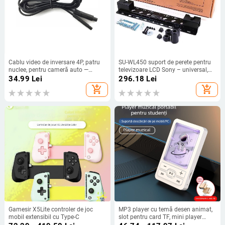
Cablu video de inversare 4P, patru
SU-WL450 suport de perete pentru
nuclee, pentru cameră auto —
televizoare LCD Sony – universal,
extensie pentru vedere pe spate,
control mecanic, sarcină 15 kg
34.99
Lei
296.18
Lei
personalizabil
add_shopping_cart
add_shopping_cart
Gamesir X5Lite controler de joc
MP3 player cu temă desen animat,
mobil extensibil cu Type-C
slot pentru card TF, mini player
portabil de muzică, acoperire