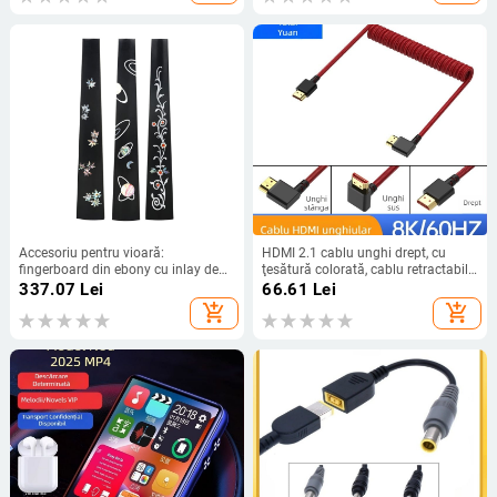
Accesoriu pentru vioară:
HDMI 2.1 cablu unghi drept, cu
fingerboard din ebony cu inlay de
ţesătură colorată, cablu retractabil
perlă, gât sculptat, LN231,
cu arc, 1 m, video 8K
337.07
Lei
66.61
Lei
Astonvilla
add_shopping_cart
add_shopping_cart