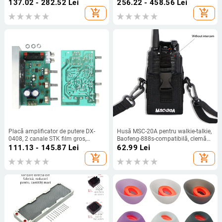
transmisiuni mobile, potrivit pentru
funcție: colectare sunet și sprijin
137.02 - 282.52
Lei
256.22 - 458.56
Lei
influenceri, universal, avansat
pentru auz, garanție de 1 an
add_shopping_cart
add_shopping_cart
Placă amplificator de putere DX-
Husă MSC-20A pentru walkie-talkie,
0408, 2 canale STK film gros,
Baofeng-888s-compatibilă, clemă
50W+50W, alimentare AC dublă
talie reglabilă, anti-derapare, rază
111.13 - 145.87
Lei
62.99
Lei
15–18V
1,5–3 km
add_shopping_cart
add_shopping_cart