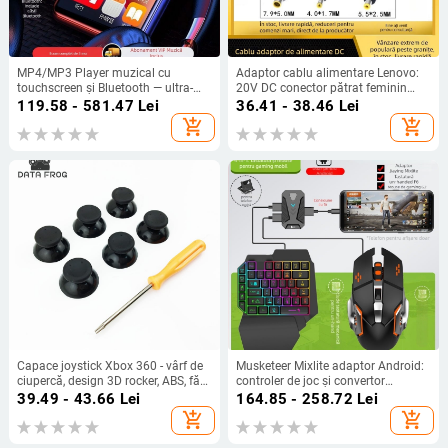
MP4/MP3 Player muzical cu
Adaptor cablu alimentare Lenovo:
touchscreen și Bluetooth — ultra-
20V DC conector pătrat feminin
subțire, pentru citirea romanelor
către 7950/5525/4017, model 7950
119.58 - 581.47
Lei
36.41 - 38.46
Lei
5525 4017, lungime fir 0,15 m, OEM,
add_shopping_cart
add_shopping_cart
linie de conversie a energiei
Capace joystick Xbox 360 - vârf de
Musketeer Mixlite adaptor Android:
ciupercă, design 3D rocker, ABS, fără
controler de joc și convertor
vibrații, include 6 capace și 1
tastatură/mouse — USB, Bluetooth,
39.49 - 43.66
Lei
164.85 - 258.72
Lei
șurubelniță T8
ABS, pentru un singur utilizator
add_shopping_cart
add_shopping_cart