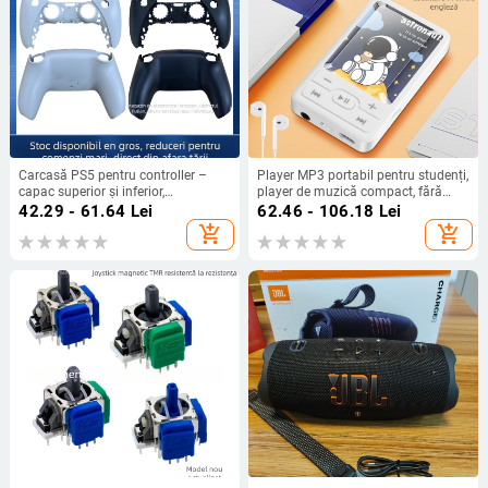
Carcasă PS5 pentru controller –
Player MP3 portabil pentru studenți,
capac superior și inferior,
player de muzică compact, fără
compatibil cu PS5 gamepad, nouă,
înregistrare video
42.29 - 61.64
Lei
62.46 - 106.18
Lei
include carcasa
add_shopping_cart
add_shopping_cart