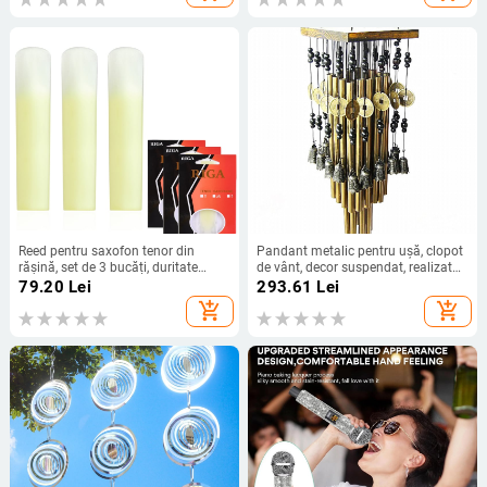
Reed pentru saxofon tenor din
Pandant metalic pentru ușă, clopot
rășină, set de 3 bucăți, duritate
de vânt, decor suspendat, realizat
1.5/2.0/2.5
manual
79.20
Lei
293.61
Lei
add_shopping_cart
add_shopping_cart