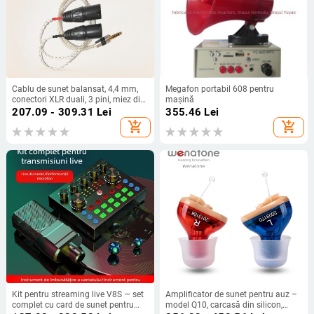
Cablu de sunet balansat, 4,4 mm,
Megafon portabil 608 pentru
conectori XLR duali, 3 pini, miez din
mașină
cupru placat cu argint
207.09 - 309.31
Lei
355.46
Lei
add_shopping_cart
add_shopping_cart
Kit pentru streaming live V8S — set
Amplificator de sunet pentru auz –
complet cu card de sunet pentru
model Q10, carcasă din silicon,