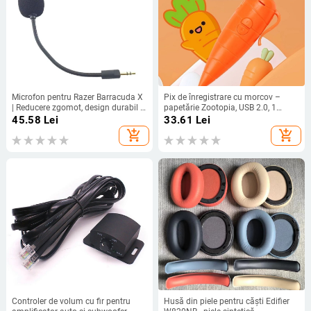
Microfon pentru Razer Barracuda X
Pix de înregistrare cu morcov –
| Reducere zgomot, design durabil |
papetărie Zootopia, USB 2.0, 1
Compatibil cu Barracuda X; În stoc
microfon, baterie AA, fără afișaj,
45.58
Lei
33.61
Lei
fără suport pentru card de memorie
add_shopping_cart
add_shopping_cart
Controler de volum cu fir pentru
Husă din piele pentru căști Edifier