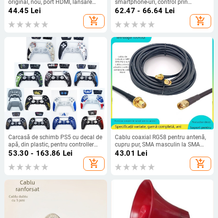
original, nou, port HDMI, lansare
smartphone-uri, control prin
2017
aplicație – interfețe: Lightning,
44.45
Lei
62.47 - 66.64
Lei
Type-C, USB-C; rază 8–15 m;
add_shopping_cart
add_shopping_cart
material: aliaj de
aluminiu/PC/PVC/silicon moale;
emițător IR
Carcasă de schimb PS5 cu decal de
Cablu coaxial RG58 pentru antenă,
apă, din plastic, pentru controller
cupru pur, SMA masculin la SMA
PS5
feminin, adaptor WiFi pentru
53.30 - 163.86
Lei
43.01
Lei
antenă
add_shopping_cart
add_shopping_cart