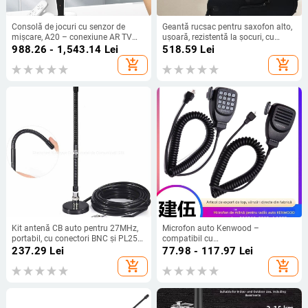
Consolă de jocuri cu senzor de
Geantă rucsac pentru saxofon alto,
mișcare, A20 – conexiune AR TV
ușoară, rezistentă la șocuri, cu
acasă, covoraș de dans wireless
curea de umăr curbată, material
988.26 - 1,543.14
Lei
518.59
Lei
dublu, 32GB memorie
Oxford
add_shopping_cart
add_shopping_cart
Kit antenă CB auto pentru 27MHz,
Microfon auto Kenwood –
portabil, cu conectori BNC și PL259
compatibil cu
| Brand: YIDATON • Model: CB short
TM281/TM481/TM271/TM471/866G
237.29
Lei
77.98 - 117.97
Lei
wave antenna suit • Tip: Alte
microfon de mână; rază 1.5–3 km;
add_shopping_cart
add_shopping_cart
accesorii • Tip de comunicare: Non-
fără baterie; rezistent la praf
inserting card