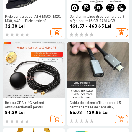
Piele pentru capul ATH-M50X, M20,
Ochelari inteligenți cu cameră de 8
M30, M40 — Piele proteică,
MP, stocare 16 GB, RAM 4 GB,
Personalizabil după mostră, 1
baterie de 290 mAh, traducere AI în
32.30
Lei
461.57 - 463.65
Lei
pachet
timp real; compatibile cu Android și
add_shopping_cart
add_shopping_cart
iOS
Beidou GPS + 4G Antenă
Cablu de extensie Thunderbolt 5
omnidirecțională pentru
pentru carcase de hard disk,
poziționare, două în unu, Antenă de
transfer de date la viteză mare de
84.39
Lei
65.03 - 139.85
Lei
cabinet cu ieșire dublă, SMA Pin
80 Gbps, încărcare rapidă PD240W,
add_shopping_cart
add_shopping_cart
interior, cablu de 3 m
compatibil cu MacBook