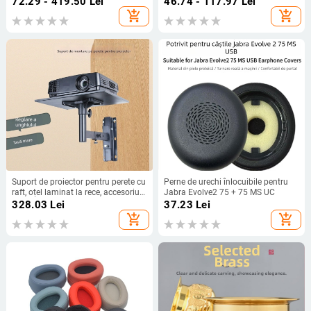
72.29 - 419.50
Lei
46.74 - 117.97
Lei
epoxidică, modele variate.
add_shopping_cart
add_shopping_cart
Suport de proiector pentru perete cu
Perne de urechi înlocuibile pentru
raft, oțel laminat la rece, accesoriu
Jabra Evolve2 75 + 75 MS UC
pentru polița TV
328.03
Lei
37.23
Lei
add_shopping_cart
add_shopping_cart