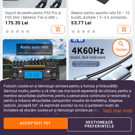
Suport de perete pentru PS5 Pro și
Reeduri pentru saxofon alto Eb – 10
PS5 Slim | Material: Fier și ABS |
bucăți, duritate 1.5–4.0, ambalate
Greutate: 403 g
în cutie de carton
175.35
Lei
53.77
Lei
add_shopping_cart
add_shopping_cart
search
Căutare
Folosim cookie-uri și tehnologii similare pentru a furniza și îmbunătăți
Serviciul nostru, pentru a vă oferi cea mai bună experiență de utilizare, pentru a
menține securitatea platformei, pentru a personaliza conținutul și reclamele și
pentru a măsura eficacitatea campaniilor noastre de marketing. Alegerea
Stație auto QYT KT8900R, nivel
Cablu adaptor USB-C la HDMI cu
opțiunii „Acceptă tot”, vă exprimați acordul ca noi și partenerii noștri de
profesional, trei trepte de standby
ieșire 4K60Hz pentru PC
Vezi mai mult
dual, unitate compactă fără fir,
încredere să stocăm cookie-uri și tehnologii similare pe dispozitivul dvs. în
993.79
Lei
119.11
Lei
400–470 MHz
scopuri publicitare și analitice. Vă puteți gestiona preferințele în orice moment
add_shopping_cart
add_shopping_cart
făcând clic pe „Gestionează preferințele”. Pentru mai multe informații, vă
GESTIONEAZĂ
ACCEPTAȚI TOT
rugăm să consultați
Politica noastră de confidențialitate
.
PREFERINȚELE