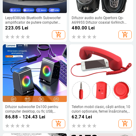
Lepy838Usb Bluetooth Subwoofer
Difuzor audio auto Qpertors Qp-
amplificator de putere computer
A6995S Difuzor coaxial 6x9inch
12V auto acasă amplificator de
Difuzor modificat auto
223.05
Lei
480.00
Lei
putere U disc muzică fără pierderi
add_shopping_cart
add_shopping_cart
Difuzor subwoofer Ds100 pentru
Telefon mobil clasic, căști antice, 10
computer desktop, cu fir, USB,
culori opționale, femei însărcinate,
pentru notebook, audio, pentru
antiradiații, telefon mobil retro, căști
86.88 - 124.43
Lei
62.74
Lei
computer, lot de accesorii
mari, producători în stoc
add_shopping_cart
add_shopping_cart