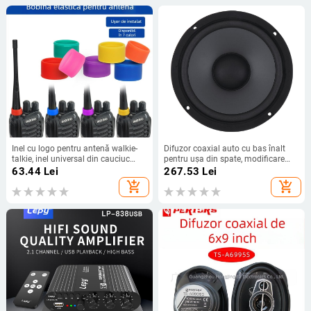
Inel cu logo pentru antenă walkie-
Difuzor coaxial auto cu bas înalt
talkie, inel universal din cauciuc
pentru ușa din spate, modificare
pentru walkie-talkie, capac
audio auto en-gros din fabrică, 6.5",
63.44
Lei
267.53
Lei
decorativ pentru antenă, accesorii
wolf
add_shopping_cart
add_shopping_cart
pentru produs