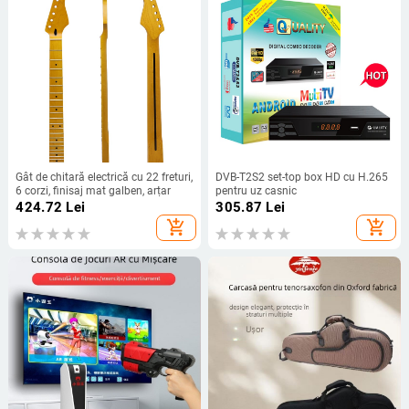
Gât de chitară electrică cu 22 freturi,
DVB-T2S2 set-top box HD cu H.265
6 corzi, finisaj mat galben, arțar
pentru uz casnic
424.72
Lei
305.87
Lei
add_shopping_cart
add_shopping_cart