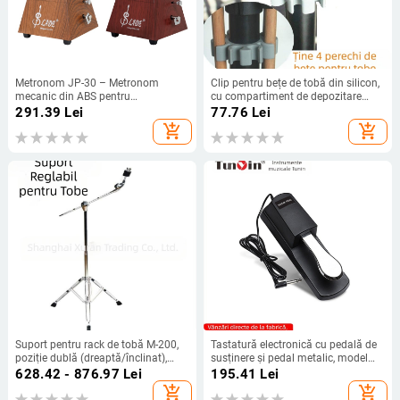
Metronom JP-30 – Metronom
Clip pentru bețe de tobă din silicon,
mecanic din ABS pentru
cu compartiment de depozitare
instrumente muzicale
detașabil, pentru seturi de tobe
291.39
Lei
77.76
Lei
add_shopping_cart
add_shopping_cart
Suport pentru rack de tobă M-200,
Tastatură electronică cu pedală de
poziție dublă (dreaptă/înclinat),
susținere și pedal metalic, model
construcție metalică cromată
SY-01, construcție ABS cu placare
628.42 - 876.97
Lei
195.41
Lei
metalică, destinate instrumentelor
add_shopping_cart
add_shopping_cart
muzicale