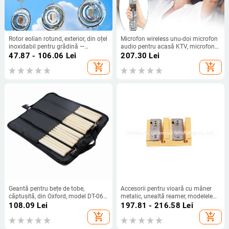
Rotor eolian rotund, exterior, din oțel
Microfon wireless unu-doi microfon
inoxidabil pentru grădină —
audio pentru acasă KTV, microfon
dispozitiv de descurajare a
audio pentru exterior, karaoke,
47.87 - 106.06
Lei
207.30
Lei
păsărilor
microfon portabil profesional live
add_shopping_cart
add_shopping_cart
Geantă pentru bețe de tobe,
Accesorii pentru vioară cu mâner
căptușită, din Oxford, model DT-06,
metalic, unealtă reamer, modelele
pentru seturi de tobe
B120/B121, ambalate într-o pungă
108.09
Lei
197.81 - 216.58
Lei
de plastic
add_shopping_cart
add_shopping_cart