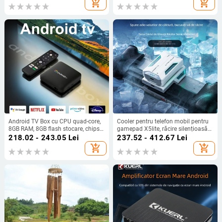
add_shopping_cart
add_shopping_cart
Android TV Box cu CPU quad-core,
Cooler pentru telefon mobil pentru
8GB RAM, 8GB flash stocare, chipset
gamepad X5lite, răcire silențioasă
Amlogic, HDMI/USB/AV, Full HD
pe bază de semiconductori,
218.02 - 243.05
Lei
237.52 - 412.67
Lei
1080p
interfață USB-C, conectivitate
add_shopping_cart
add_shopping_cart
wireless, model X5lite zero joint