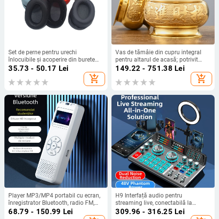
Set de perne pentru urechi
Vas de tămâie din cupru integral
înlocuibile și acoperire din burete
pentru altarul de acasă; potrivit
pentru căști Sony MDR-100ABN
pentru Buddha, Guanyin și zeitățile
35.73 - 50.17
Lei
149.22 - 751.38
Lei
WH-H900N
bogăției
add_shopping_cart
add_shopping_cart
Player MP3/MP4 portabil cu ecran,
H9 Interfață audio pentru
înregistrator Bluetooth, radio FM,
streaming live, conectabilă la
audiobook-uri, USB flash drive cu
telefon, computer, căști Bluetooth,
68.79 - 150.99
Lei
309.96 - 316.25
Lei
Bluetooth
mixer și microfon