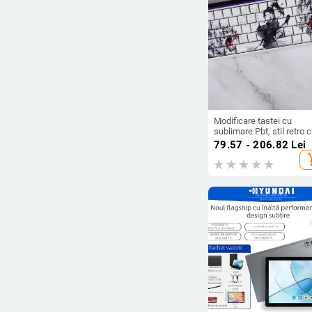
Modificare tastei cu
sublimare Pbt, stil retro 
cerneală, peisaj de pădu
79.57 - 206.82
Lei
de bambus, potrivită pen
add_s
60/68 Peremei Plus Lion
Aiyan