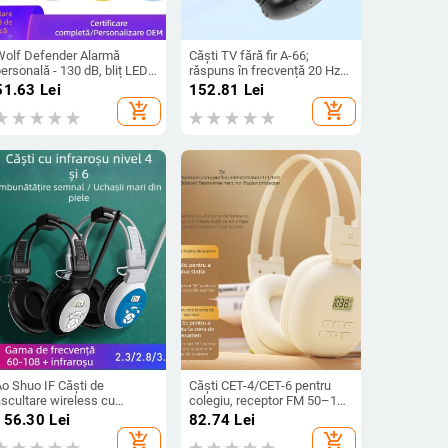
Wolf Defender Alarmă
Căști TV fără fir A-66;
ersonală - 130 dB, bliț LED,
răspuns în frecvență 20 Hz–
.5 V, ABS, standby 1 an
20 kHz; impedanță 32 Ω;
51.63
Lei
152.81
Lei
(Model PA400)
jack de 3,5 mm
add_shopping_cart
add_shopping_cart
Ao Shuo IF Căști de
Căști CET-4/CET-6 pentru
ascultare wireless cu
colegiu, receptor FM 50–108
infraroșu – CET-4/CET-6
MHz, difuzoare de 40 mm,
156.30
Lei
82.74
Lei
examene, 3,5 mm jack
mufă 3,5 mm, bandă pentru
add_shopping_cart
add_shopping_cart
cap