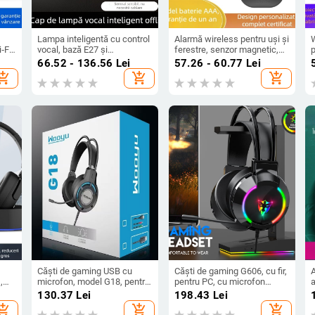
Lampa inteligentă cu control
Alarmă wireless pentru uși și
‑Fi,
vocal, bază E27 și
ferestre, senzor magnetic,
p
telecomandă
130 dB, uz casnic, model
4
66.52 - 136.56
Lei
57.26 - 60.77
Lei
MSA-826
hopping_cart
add_shopping_cart
add_shopping_cart
letă
Căști de gaming USB cu
Căști de gaming G606, cu fir,
,
microfon, model G18, pentru
pentru PC, cu microfon
PC, sunet 7.1 canale,
încorporat, conector 3,5 mm,
130.37
Lei
198.43
Lei
răspuns în frecvență 20 Hz-
20–25000 Hz, difuzoare 50
hopping_cart
add_shopping_cart
add_shopping_cart
20 kHz, cablu de 2 m
mm