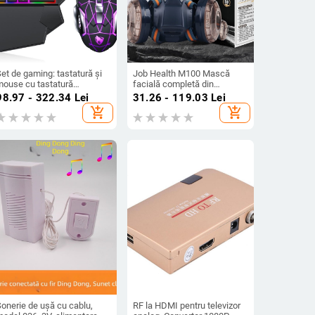
et de gaming: tastatură și
Job Health M100 Mască
mouse cu tastatură
facială completă din
compactă pentru o mână,
cauciuc, protecție împotriva
98.97 - 322.34
Lei
31.26 - 119.03
Lei
USB, 3600 DPI, iluminare de
prafului industrial, pentru
add_shopping_cart
add_shopping_cart
fundal, ergonomic
șlefuire, tăiere și renovare,
respirabilă
onerie de ușă cu cablu,
RF la HDMI pentru televizor