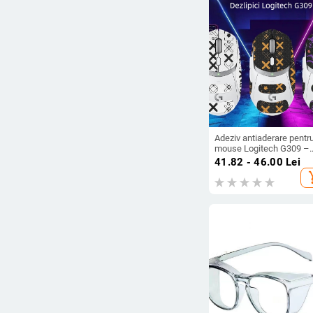
Ștergeți filtrele
Adeziv antiaderare pentr
mouse Logitech G309 –
absorbant la transpirație,
41.82 - 46.00
Lei
impermeabil și rezistent 
add_s
uzură, acoperire complet
palmei și a spatelui