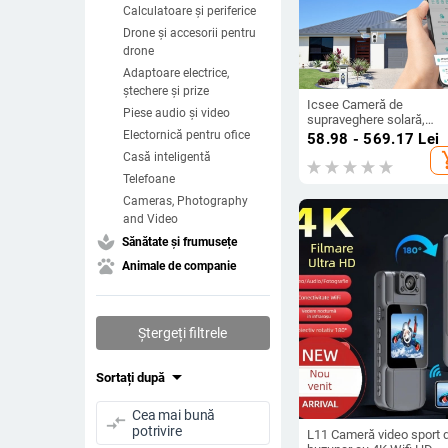
Calculatoare și periferice
Drone și accesorii pentru
drone
Adaptoare electrice,
ștechere și prize
Icsee Cameră de
Piese audio și video
supraveghere solară,
wireless, cu dublă lentilă
Electornică pentru ofice
58.98 - 569.17
Lei
360° PTZ, HD vedere
add_s
Casă inteligentă
nocturnă
Telefoane
Cameras, Photography
and Video
spa
Sănătate și frumusețe
pets
Animale de companie
Ștergeți filtrele
arrow_drop_down
Sortați după
Cea mai bună
compare_arrows
potrivire
L11 Cameră video sport 