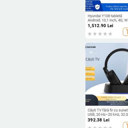
Hyundai Y108 tabletă
Android, 10,1 inch, 4G, Wi
Dual SIM, Bluetooth,
1,512.90
Lei
Recunoaștere facială,
add_s
Senzor de gravitație, Tab
de învățare în cloud
Căști TV fără fir cu sunet
USB, 20 Hz–20 kHz, 32 Ω
microfon încorporat
392.38
Lei
add_s