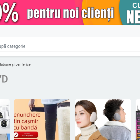
latoare și periferice
VD