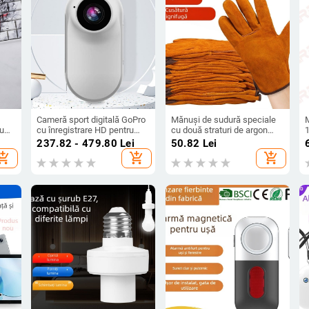
Cameră sport digitală GoPro
Mănuși de sudură speciale
cu
cu înregistrare HD pentru
cu două straturi de argon
re
condus, 1080p, cu clip
pentru sudură cu arc,
237.82 - 479.80
Lei
50.82
Lei
tru
magnetic pentru ecran în
protecție a muncii, mănuși
hopping_cart
add_shopping_cart
add_shopping_cart
 Mu
spate
durabile din piele de vacă cu
i
două straturi