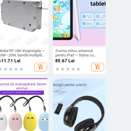
Modul RF UAV Xingrongda —
Zuomu stilou universal
10W–20W, bandă multiplă
pentru iPad — Stylus cu
(900 MHz, 1,5 GHz, 2,4 GHz),
atingere Type-C, producție
611.71
Lei
85.67
Lei
pentru transmisia de
OEM
add_shopping_cart
add_shopping_cart
magine și poziționare