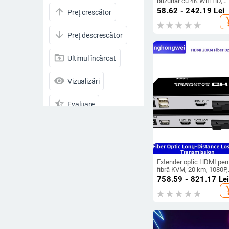
buzunar cu 4K Wifi HD,
cameră video pentru exter
58.62 - 242.19
Lei
arrow_upward
Preț crescător
cu înregistrare Wifi, pent
add_s
ciclism
arrow_downward
Preț descrescător
drive_folder_upload
Ultimul încărcat
visibility
Vizualizări
star_half
Evaluare
arrow_drop_down
Reduceri
Reduceri
Extender optic HDMI pen
Toate produsele
fibră KVM, 20 km, 1080P,
USB tastatură/mouse,
758.59 - 821.17
Le
interfață SC, model GT-
add_s
20A
Preț
-