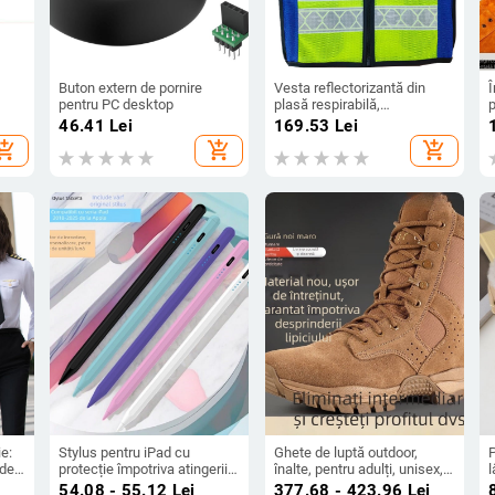
Buton extern de pornire
Vesta reflectorizantă din
pentru PC desktop
plasă respirabilă,
p
isip,
galbenă/albastră, pentru
v
46.41
Lei
169.53
Lei
trafic și stații de taxare
t
hopping_cart
add_shopping_cart
add_shopping_cart
sex
î
e:
Stylus pentru iPad cu
Ghete de luptă outdoor,
P
 de
protecție împotriva atingerii
înalte, pentru adulți, unisex,
l
entru
accidentale și sensibilitate
din nylon respirabil, bocanci
p
i
54.08 - 55.12
Lei
377.68 - 423.96
Lei