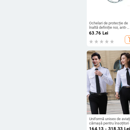
Ochelari de protecție de
înaltă definiție noi, anti-
polen, anti-aburire, anti-n
63.76
Lei
anti-praf, anti-stropire,
add_s
ochelari de protecție uni
pentru ciclism în aer liber
Uniformă unisex de aviați
cămașă pentru însoțitori
zbor și piloți, uniformă p
164.13 - 318.33
Le