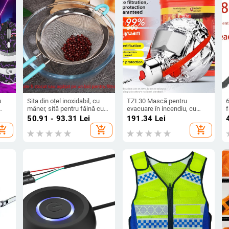
u
Sita din oțel inoxidabil, cu
TZL30 Mască pentru
mâner, sită pentru făină cu
evacuare în incendiu, cu
f
plasă ultra-fină pentru
filtru de fum
e
50.91 - 93.31
Lei
191.34
Lei
la
cernerea făinii, zahărului și
d
hopping_cart
add_shopping_cart
add_shopping_cart
ă a
pudrelor