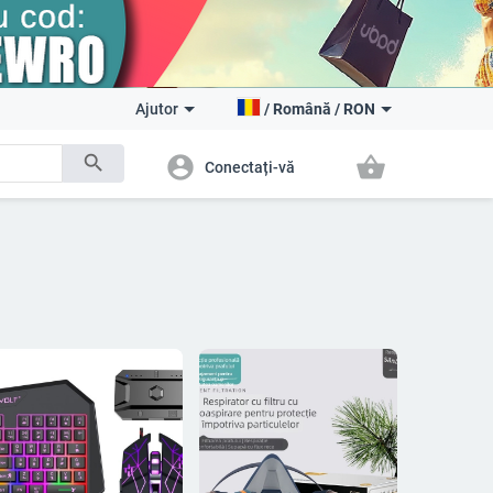
Ajutor
/
Română
/
RON
search
account_circle
shopping_basket
Conectați-vă