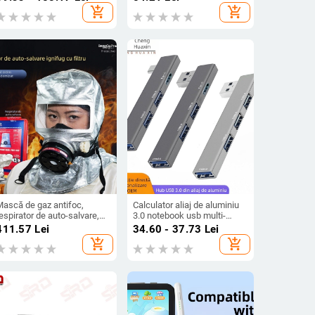
arnă
(4.5V), potrivită pentru
add_shopping_cart
add_shopping_cart
intrare, fără funcții
inteligente
Mască de gaz antifoc,
Calculator aliaj de aluminiu
espirator de auto-salvare,
3.0 notebook usb multi-
mască de evacuare pentru
interfață typec expansiune
411.57
Lei
34.60 - 37.73
Lei
um și incendiu, pentru uz
dock wireless hub cablu
add_shopping_cart
add_shopping_cart
casnic
splitter