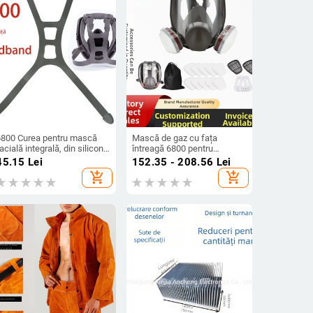
6800 Curea pentru mască
Mască de gaz cu fața
acială integrală, din silicon
întreagă 6800 pentru
lastic, curea de înlocuire
pulverizarea chimică a
45.15
Lei
152.35 - 208.56
Lei
urabilă
vopselei, protecție
add_shopping_cart
add_shopping_cart
biochimică împotriva
prafului, mască anti ceață
pentru aplicarea pesticidelor