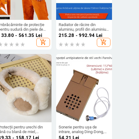
Îmbrăcăminte de protecție
Radiator de răcire din
entru sudură din piele de
aluminiu, profil din aluminiu
ită, cu rezistență la
6063, aripioare cu densitate
133.80 - 561.35
Lei
215.28 - 992.94
Lei
emperaturi înalte, protecție
mare, 150 × 58 mm
add_shopping_cart
add_shopping_cart
mpotriva arsurilor și izolație
termică
rotecții pentru urechi din
Sonerie pentru ușa de
ână cu blană de miel,
intrare, analog Ding-Dong,
liabile, monocrom, pentru
alimentare cu 3 baterii AA
89.33 - 158.17
Lei
54.21
Lei