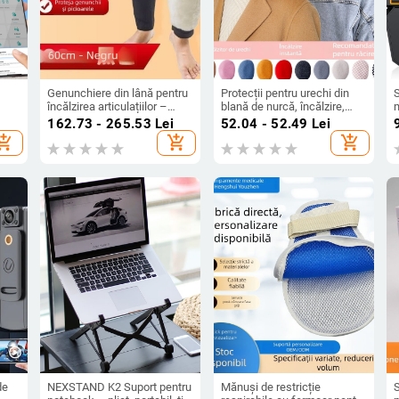
Genunchiere din lână pentru
Protecții pentru urechi din
S
încălzirea articulațiilor –
blană de nurcă, încălzire,
,
unisex, pentru adulți, cu
unisex, adulți (iarna,
162.73 - 265.53
Lei
52.04 - 52.49
Lei
închidere Velcro
primăvara, toamna)
hopping_cart
add_shopping_cart
add_shopping_cart
de
NEXSTAND K2 Suport pentru
Mănuși de restricție
S