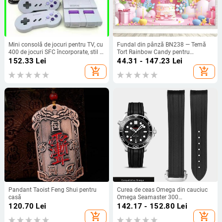
Mini consolă de jocuri pentru TV, cu
Fundal din pânză BN238 — Temă
400 de jocuri SFC încorporate, stil 8-
Tort Rainbow Candy pentru
bit SNES, ieșire HDMI, 256MB
fotografierea produselor, Material
152.33
Lei
44.31 - 147.23
Lei
memorie, 2 jucători
vinil
add_shopping_cart
add_shopping_cart
Pandant Taoist Feng Shui pentru
Curea de ceas Omega din cauciuc
casă
Omega Seamaster 300
Speedmaster 007 Observatory,
120.70
Lei
142.17 - 152.80
Lei
cataramă pliabilă, curea din silicon,
add_shopping_cart
add_shopping_cart
20 mm