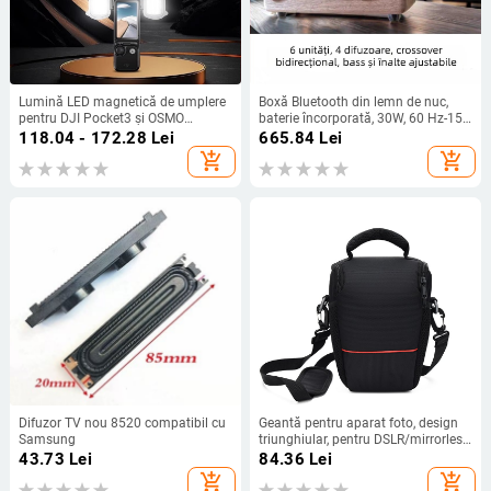
Lumină LED magnetică de umplere
Boxă Bluetooth din lemn de nuc,
pentru DJI Pocket3 și OSMO
baterie încorporată, 30W, 60 Hz-15
Pocket2 — atașare magnetică,
kHz, BT 5.1
118.04 - 172.28
Lei
665.84
Lei
iluminare compactă pentru vlog
add_shopping_cart
add_shopping_cart
Difuzor TV nou 8520 compatibil cu
Geantă pentru aparat foto, design
Samsung
triunghiular, pentru DSLR/mirrorless
— Nailon; Respirabilă,
43.73
Lei
84.36
Lei
Impermeabilă, Rezistentă la uzură,
add_shopping_cart
add_shopping_cart
Anti-furt; Model BYK-1683; Sistem