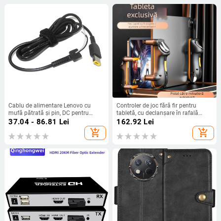
Cablu de alimentare Lenovo cu
Controler de joc fără fir pentru
mufă pătrată și pin, DC pentru
tabletă, cu declanșare în rafală
laptop 90W/170W/230W
pentru șase degete, feedback de
37.04 - 86.81
Lei
162.92
Lei
vibrații, ABS+PC, 1 jucător,
add_shopping_cart
add_shopping_cart
compatibil cu iPhone și Android