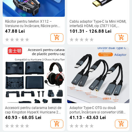
Răcitor pentru telefon X112 –
Cablu adaptor Type-C la Mini HDMI,
Versiune cu încărcare, Răcire prin
interfață HDMI, cip LT8711GX,
aer, Silențios, Reglaj în 3 trepte,
viteză de transfer 10 Gbps, lungime
47.88
Lei
101.31 - 126.88
Lei
Răcire rapidă
1–3 m, conductor din cupru placat
add_shopping_cart
add_shopping_cart
cu staniu
Accesorii pentru catarama benzi de
Adaptor Type-C OTG cu două
cap Kingston HyperX Hurricane 2
porturi, încărcare și convertor USB
Tomahawk Alpha Storm —
2-in-1, model 002, compatibilitate
40.93 - 68.05
Lei
41.13 - 43.63
Lei
compatibile cu Hurricane 2
generală
add_shopping_cart
add_shopping_cart
Tomahawk Alpha Storm; montaj
ușor; personalizare după model