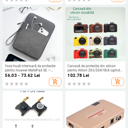
de purtare: panou dorsal cu curbă
Yoze husă interioară de protecție
Carcasă de protecție din silicon
pentru Huawei MatePad SE —
pentru Nikon Z63/Z6III fără oglindă,
Simplitate urbană, țesătură Oxford,
respirabilă, rezistentă la uzură și
56.03 - 73.62
Lei
102.78
Lei
căptușeală poliester, Primăvara
anti-tăietură, capac de protecție
add_shopping_cart
add_shopping_cart
2025
împotriva prafului pentru stocare
acasă