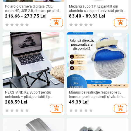
Polaroid Cameră digitală CCD,
Medarig suport PTZ pan-tilt din
ecran HD, USB 2.0, stocare pe card
aluminiu cu suport universal pentru
SD și stabilizare
cold shoe și șurub de 1/4 inch,
216.66 - 273.75
Lei
83.40 - 89.83
Lei
suportă până la 2–5 kg
add_shopping_cart
add_shopping_cart
NEXSTAND K2 Suport pentru
Mănuși de restricție respirabile cu
notebook – pliat, portabil, tip
fermoar pentru pacienți și vârstnici
ridicare, nailon întărit, 240 g,
— anti-zgâriere, anti-smulgere,
208.59
Lei
49.39
Lei
Compatibilitate generală
plăcuță de protecție încorporată,
add_shopping_cart
add_shopping_cart
curele fixe, Material: fibră de
poliester