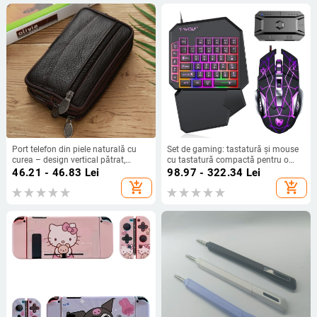
Port telefon din piele naturală cu
Set de gaming: tastatură și mouse
curea – design vertical pătrat,
cu tastatură compactă pentru o
fermoar, buzunar pentru monede,
mână, USB, 3600 DPI, iluminare de
46.21 - 46.83
Lei
98.97 - 322.34
Lei
pentru bărbați, pentru călătorii de
fundal, ergonomic
add_shopping_cart
add_shopping_cart
afaceri