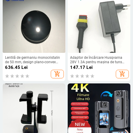
Lentilă de germaniu monocristalin
Adaptor de încărcare Husqvarna
de 50 mm, design plano-convex
28V 1.3A pentru mașina de tuns
pentru imagistică infraroșu și
iarbă, Gardena compatibil, certificat
636.45
Lei
147.17
Lei
măsurarea temperaturii
CE UL CCC
add_shopping_cart
add_shopping_cart