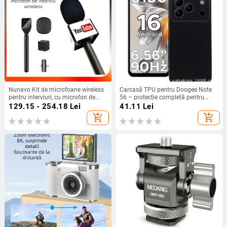
Nunavo Kit de microfoane wireless
Carcasă TPU pentru Doogee Note
pentru interviuri, cu microfon de
56 – protecție completă pentru
mână, protecție anti-vânt și cablu
Note 56, Plus și Pro, realizată
129.15 - 254.18
Lei
41.11
Lei
de încărcare — Model U5-cfmkf-nv,
manual
add_shopping_cart
add_shopping_cart
pentru telefoane