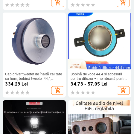
metalic, 258 g, procesare OEM și
add_shopping_cart
add_shopping_cart
personalizare
Cap driver tweeter de înaltă calitate
Bobină de voce 44.4 și accesorii
cu horn, bobină tweeter 44,4,
pentru difuzor – membrană pentru
difuzor profesionist pentru scenă
înalte frecvențe, corn, tweeter și
334.29
Lei
34.73 - 57.05
Lei
driver
add_shopping_cart
add_shopping_cart