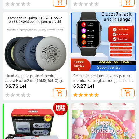
add_shopping_cart
add_shopping_cart
Husă din piele proteică pentru
Ceas inteligent non-invaziv pentru
Jabra Evolve2 65 (65MS/65UC) și
monitorizarea glicemiei și tensiunii
Evolve2 40 (40UC/40MS) – piele
arteriale, cu monitorizare a ritmului
36.76
Lei
65.27
Lei
proteică, moale și confortabilă;
cardiac, a acidului uric și a
add_shopping_cart
add_shopping_cart
compatibilă cu Elite 45h și seriile
somnului
Evolve2 65/40; personalizată după
model