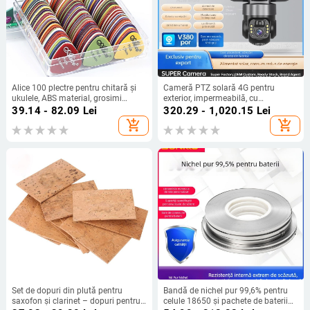
Alice 100 plectre pentru chitară și
Cameră PTZ solară 4G pentru
ukulele, ABS material, grosimi
exterior, impermeabilă, cu
variate 0.58-1.5 mm
monitorizare HD, fără cabluri,
39.14 - 82.09
Lei
320.29 - 1,020.15
Lei
vizionare la distanță prin telefon
add_shopping_cart
add_shopping_cart
Set de dopuri din plută pentru
Bandă de nichel pur 99,6% pentru
saxofon și clarinet – dopuri pentru
celule 18650 și pachete de baterii