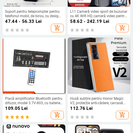
Suport pentru teleprompter pentru
L11 Cameră video sport de buzunar
telefonul mobil, de birou, cu design
cu 4K Wifi HD, cameră video pentru
dublu-față, clip pentru două
exterior, cu înregistrare Wifi, pentru
47.44 - 56.33
Lei
58.62 - 242.19
Lei
dispozitive, rotativ pentru filmare
ciclism
add_shopping_cart
add_shopping_cart
orizontală/verticală, construcție
ABS+cupru
Placă amplificator Bluetooth pentru
Husă subțire pentru Honor Magic
difuzor, model 3.7V-803, cu baterie
V2, protecție anti-cădere, carcasă
litiu reîncărcabilă pentru proiect DIY
dură pentru ecran pliabil, finisaj PU
109.05
Lei
112.76
Lei
auto
piele electroplatinată
add_shopping_cart
add_shopping_cart