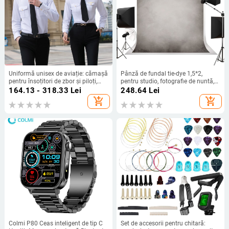
Uniformă unisex de aviație: cămașă
Pânză de fundal tie-dye 1,5*2,
pentru însoțitori de zbor și piloți,
pentru studio, fotografie de nuntă,
uniformă pentru Academia de
îmbrăcăminte, fotografie de
164.13 - 318.33
Lei
248.64
Lei
Aviație, marinari și securitate
costume antice, pentru pictură în
add_shopping_cart
add_shopping_cart
hotelieră, îmbrăcăminte de lucru din
ulei, nu este reflectorizantă
bumbac
Colmi P80 Ceas inteligent de tip C
Set de accesorii pentru chitară: