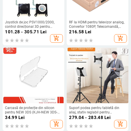
Joystick de joc PSV1000/2000,
RF la HDMI pentru televizor analog,
control direcțional 3D pentru
Convertor 1080P, Telecomandă,
PSVita, pentru mânerele stânga și
Alimentator, Model YMQS8010A
101.28 - 305.71
Lei
216.58
Lei
dreapta, interfață PS/2, feedback de
add_shopping_cart
add_shopping_cart
forță, carcasă din plastic, greutate
0,05 kg
Carcasă de protecție din silicon
Suport podea pentru tabletă din
pentru NEW 3DS (KJH-NEW 3DS-
aliaj, stativ reglabil pentru
02) – design monobloc transparent,
streaming live cu telefon,
34.99
Lei
279.04 - 283.48
Lei
protecție, senzație îmbunătățită
compatibil cu iPad
add_shopping_cart
add_shopping_cart