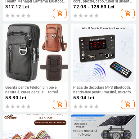
Health Manager Lanternă Bluetooth
corzi, plectre, capo, tuner și unealtă
pentru apeluri Potrivit pentru IP67
de schimbare a corzilor, în husă;
317.12
Lei
72.03 - 128.53
Lei
Rezistent la apă
Material: metal/electronice/ABS;
add_shopping_cart
add_shopping_cart
Brand: XR; Pentru instrumente cu
corzi occidentale
Geantă pentru telefon din piele
Placă de decodare MP3 Bluetooth,
naturală, curea de talie — formă
hands-free pentru mașină, microfon
verticală pătrată, pentru bărbați, stil
audio WMA, radio, player muzical
58.80
Lei
58.04
Lei
business/călătorie, fermoar
MP3, difuzor
add_shopping_cart
add_shopping_cart