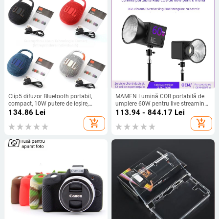
Clip5 difuzor Bluetooth portabil,
MAMEN Lumină COB portabilă de
compact, 10W putere de ieșire,
umplere 60W pentru live streaming
Bluetooth 5.3, interval de frecvențe
și fotografie — model C60R-1, 51–
134.86
Lei
113.94 - 844.17
Lei
100 Hz-20 kHz, SNR ≥70 dB, baterie
100W, 2500K–9900K, trei
add_shopping_cart
add_shopping_cart
încorporată
temperaturi de culoare, intrare 20V
(USB-C/DC)