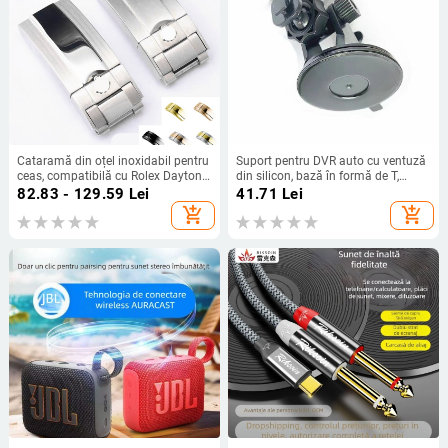
Cataramă din oțel inoxidabil pentru
Suport pentru DVR auto cu ventuză
ceas, compatibilă cu Rolex Daytona,
din silicon, bază în formă de T,
Submariner, Yacht-Master și
compatibil universal, model X-17
82.83 - 129.59
Lei
41.71
Lei
Explorer, 16 mm, închidere pliabilă
add_shopping_cart
add_shopping_cart
și siguranță