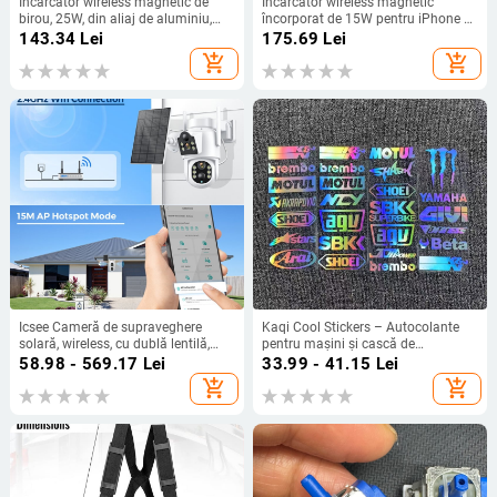
Încărcător wireless magnetic de
Încărcător wireless magnetic
birou, 25W, din aliaj de aluminiu,
încorporat de 15W pentru iPhone și
încărcare rapidă – potrivit pentru
Android, QC3.0, 3A, încărcare rapidă
143.34
Lei
175.69
Lei
mobilier, hoteluri și mașini
add_shopping_cart
add_shopping_cart
Icsee Cameră de supraveghere
Kaqi Cool Stickers – Autocolante
solară, wireless, cu dublă lentilă,
pentru mașini și cască de
360° PTZ, HD vedere nocturnă
motocicletă, Laser, impermeabile,
58.98 - 569.17
Lei
33.99 - 41.15
Lei
personalizate, decaluri decorative
add_shopping_cart
add_shopping_cart