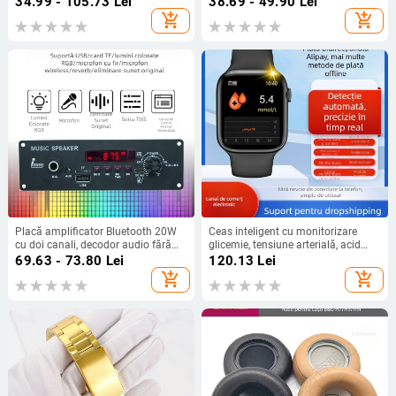
34.99 - 105.73
Lei
38.69 - 49.90
Lei
80°C, brand Che yijia
add_shopping_cart
add_shopping_cart
Placă amplificator Bluetooth 20W
Ceas inteligent cu monitorizare
cu doi canali, decodor audio fără
glicemie, tensiune arterială, acid
pierderi și placă principală pentru
uric și ritm cardiac, plăți NFC
69.63 - 73.80
Lei
120.13
Lei
difuzor TWS
add_shopping_cart
add_shopping_cart