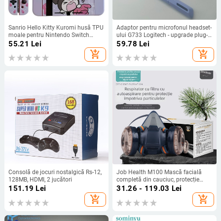
Sanrio Hello Kitty Kuromi husă TPU
Adaptor pentru microfonul headset-
moale pentru Nintendo Switch
ului G733 Logitech - upgrade plug-
OLED, roz
and-play
55.21
Lei
59.78
Lei
add_shopping_cart
add_shopping_cart
Consolă de jocuri nostalgică Rs-12,
Job Health M100 Mască facială
128MB, HDMI, 2 jucători
completă din cauciuc, protecție
împotriva prafului industrial, pentru
151.19
Lei
31.26 - 119.03
Lei
șlefuire, tăiere și renovare,
add_shopping_cart
add_shopping_cart
respirabilă