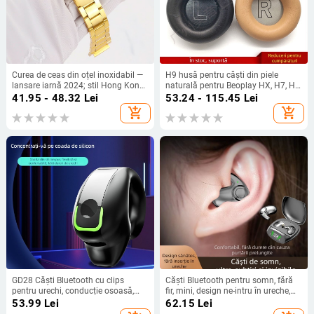
Curea de ceas din oțel inoxidabil —
H9 husă pentru căști din piele
lansare iarnă 2024; stil Hong Kong,
naturală pentru Beoplay HX, H7, H9
literar-artistic, britanic retro, jazz;
și H9i 3-a generație — instalare
41.95 - 48.32
Lei
53.24 - 115.45
Lei
pentru naveta urbană
ușoară și purtare confortabilă
add_shopping_cart
add_shopping_cart
GD28 Căști Bluetooth cu clips
Căști Bluetooth pentru somn, fără
pentru urechi, conducție osoasă,
fir, mini, design ne-intru în ureche,
wireless, pentru sport, monaurale
sunet stereo, Bluetooth 5.0, rază 10
53.99
Lei
62.15
Lei
m, IPX4, autonomie peste 8 ore.