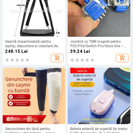
Geantă impermeabilă pentru
Joystick cu TMR magnet pentru
laptop, depozitare și colectare de
PS5/PS4/Switch Pro/Xbox One –
date în teren, compatibilă cu
Feedback haptic
248.15
Lei
39.24
Lei
laptopuri de 14 inci
add_shopping_cart
add_shopping_cart
Genunchiere din lână pentru
Baterie externă de urgență tip breloc