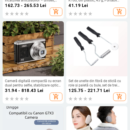
încălzirea articulațiilor – unisex,
K100, din plastic, 45 g, Portabil
pentru adulți, cu închidere Velcro
pentru exterior
162.73 - 265.53
Lei
41.19
Lei
add_shopping_cart
add_shopping_cart
Cameră digitală compactă cu ecran
Set de unelte din fibră de sticlă cu
dual pentru selfie, stabilizare optică,
role și paletă cu bule, set de trei
zoom optic 10x, LCD de 2,8 inchi,
piese, țevi din oțel inoxidabil și oțel
31.94 - 818.43
Lei
125.75 - 221.71
Lei
suport pentru card SD
carbon
add_shopping_cart
add_shopping_cart