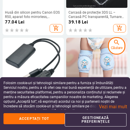
Husă din silicon pentru Canon EOS
Carcasă de protecție 3DS LL –
R50, aparat foto mirrorless,
Carcasă PC transparentă, Turnare
protecție, finisaj mat, geantă foto
prin injecție, Compatibilă cu 3DS LL,
77.04
Lei
39.18
Lei
portabilă
Greutate 0.08
add_shopping_cart
add_shopping_cart
search
Căutare
Folosim cookie-uri și tehnologii similare pentru a furniza și îmbunătăți
Serviciul nostru, pentru a vă oferi cea mai bună experiență de utilizare, pentru a
menține securitatea platformei, pentru a personaliza conținutul și reclamele și
pentru a măsura eficacitatea campaniilor noastre de marketing. Alegerea
Cablu AMI USB Bluetooth pentru
Vip deer Protecții pentru genunchi
opțiunii „Acceptă tot”, vă exprimați acordul ca noi și partenerii noștri de
audio în mașină Audi (A4, A6, Q3,
din plasă respirabilă pentru copii —
Vezi mai mult
Q5, Q7) – linie audio; 5 Gbps;
pentru târâre și învățarea mersului,
încredere să stocăm cookie-uri și tehnologii similare pe dispozitivul dvs. în
74.30
Lei
32.80 - 33.28
Lei
nucleu de cupru; cupru fără oxigen
primăvara 2025
scopuri publicitare și analitice. Vă puteți gestiona preferințele în orice moment
add_shopping_cart
add_shopping_cart
făcând clic pe „Gestionează preferințele”. Pentru mai multe informații, vă
GESTIONEAZĂ
ACCEPTAȚI TOT
rugăm să consultați
Politica noastră de confidențialitate
.
PREFERINȚELE