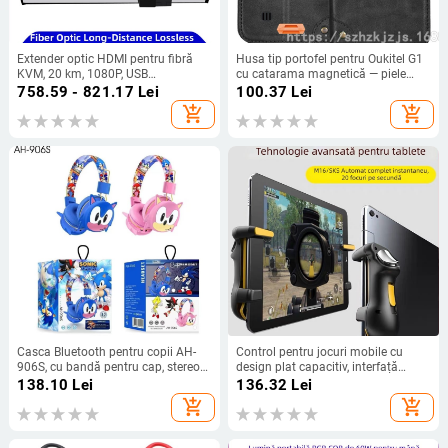
Extender optic HDMI pentru fibră
Husa tip portofel pentru Oukitel G1
KVM, 20 km, 1080P, USB
cu catarama magnetică — piele
tastatură/mouse, interfață SC,
ecologică, lucrată manual, protecție
758.59 - 821.17
Lei
100.37
Lei
model GT-YCQ-20A
la șocuri, suport pentru
add_shopping_cart
add_shopping_cart
personalizare
Casca Bluetooth pentru copii AH-
Control pentru jocuri mobile cu
906S, cu bandă pentru cap, stereo
design plat capacitiv, interfață
wireless (Bluetooth 5.0, rază 10 m,
ecran tactil, corp ABS, greutate 100
138.10
Lei
136.32
Lei
autonomie >8 h)
g, fără vibrații
add_shopping_cart
add_shopping_cart