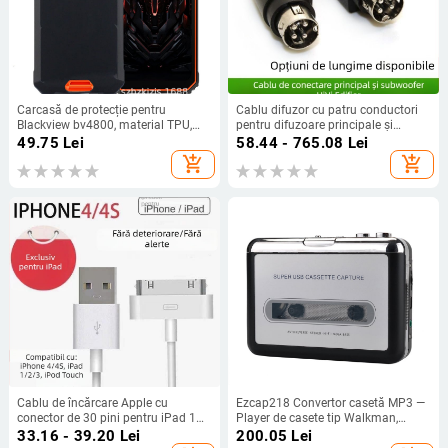
Carcasă de protecție pentru
Cablu difuzor cu patru conductori
Blackview bv4800, material TPU,
pentru difuzoare principale și
realizată manual, personalizabilă
auxiliare, compatibil cu HiVi D1010
49.75
Lei
58.44 - 765.08
Lei
seria, R1700BT și Edifier R1600TIII
add_shopping_cart
add_shopping_cart
Cablu de încărcare Apple cu
Ezcap218 Convertor casetă MP3 —
conector de 30 pini pentru iPad 1–3
Player de casete tip Walkman,
și iPhone 4/4S
carcasă din plastic cu mecanism
33.16 - 39.20
Lei
200.05
Lei