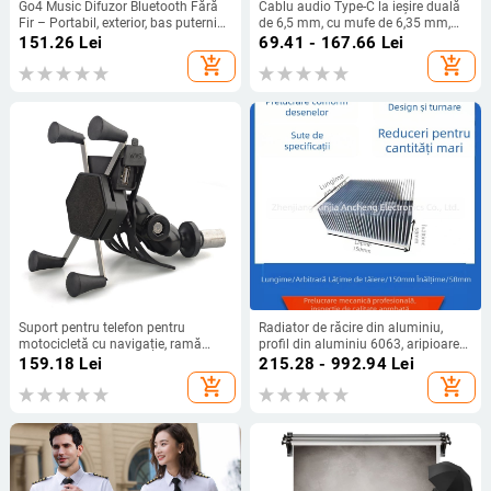
Go4 Music Difuzor Bluetooth Fără
Cablu audio Type-C la ieșire duală
Fir – Portabil, exterior, bas puternic;
de 6,5 mm, cu mufe de 6,35 mm,
Bluetooth 5.3, IPX9, baterie
pentru orgă electronică și mixer de
151.26
Lei
69.41 - 167.66
Lei
încorporată 1200-2000mAh,
sunet
add_shopping_cart
add_shopping_cart
100Hz-20kHz
Suport pentru telefon pentru
Radiator de răcire din aluminiu,
motocicletă cu navigație, ramă
profil din aluminiu 6063, aripioare
stabilă și încărcător încorporat
cu densitate mare, 150 × 58 mm
159.18
Lei
215.28 - 992.94
Lei
add_shopping_cart
add_shopping_cart