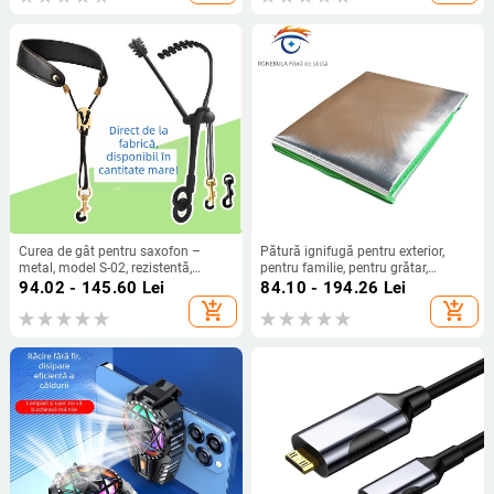
Curea de gât pentru saxofon –
Pătură ignifugă pentru exterior,
metal, model S-02, rezistentă,
pentru familie, pentru grătar,
potrivită pentru adulți și copii, curea
țesătură din fibră de sticlă cu
94.02 - 145.60
Lei
84.10 - 194.26
Lei
de umăr
acoperire din folie de aluminiu,
add_shopping_cart
add_shopping_cart
rezistentă la foc, impermeabilă,
izolație termică înaltă