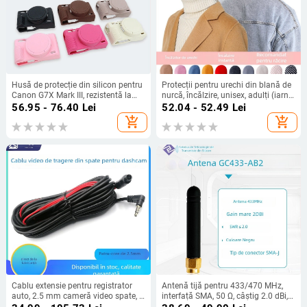
Husă de protecție din silicon pentru
Protecții pentru urechi din blană de
Canon G7X Mark III, rezistentă la
nurcă, încălzire, unisex, adulți (iarna,
uzură și la șocuri.
primăvara, toamna)
56.95 - 76.40
Lei
52.04 - 52.49
Lei
add_shopping_cart
add_shopping_cart
Cablu extensie pentru registrator
Antenă tijă pentru 433/470 MHz,
auto, 2.5 mm cameră video spate, 4
interfață SMA, 50 Ω, câștig 2.0 dBi,
pini, personalizabil, -20°C până la
SWR ≤ 2