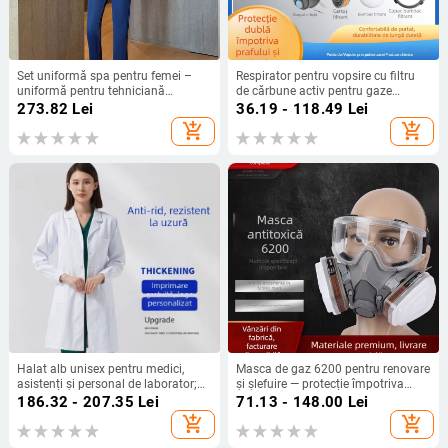
Set uniformă spa pentru femei –
Respirator pentru vopsire cu filtru
uniformă pentru tehniciană
de cărbune activ pentru gaze
pedicură și baie de picioare, centru
chimice, praf și formaldehidă
273.82
Lei
36.19 - 118.49
Lei
de sănătate, 8096, mâneci 3/4 și
add_shopping_cart
add_shopping_cart
pantaloni
Halat alb unisex pentru medici,
Masca de gaz 6200 pentru renovare
asistenți și personal de laborator;
și șlefuire — protecție împotriva
amestec bumbac-poliester; mâneci
prafului pentru vopsire cu spray,
186.32 - 207.35
Lei
71.13 - 148.00
Lei
lungi sau scurte; lungime medie.
pesticide și industrie chimică
add_shopping_cart
add_shopping_cart