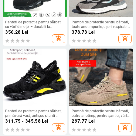
Pantofi de protecție pentru bărbați
Pantofi de protecție pentru bărbați,
cu vârf din oțel – durabili la
toate anotimpurile, ușori, respirabili,
perforare, rezistenți la uzură,
rezistenți la abraziune, protecție
356.28
Lei
378.73
Lei
antiderapante, ușori și respirabili
împotriva loviturilor și înțepăturilor
add_shopping_cart
add_shopping_cart
pentru muncă
Pantofi de protecție pentru bărbați,
Pantofi de protecție pentru bărbați,
primăvară-vară, antișoc și anti-
patru anotimp, pentru șantier, vârf
perforație, partea superioară
din oțel, protecție împotriva zdrobirii
311.75 - 345.58
Lei
297.77
Lei
respirabilă din plasă, vârf din oțel,
și perforării, ușori și respirabili,
add_shopping_cart
add_shopping_cart
talpă ușoară și confortabilă
izolați la 6 kV.