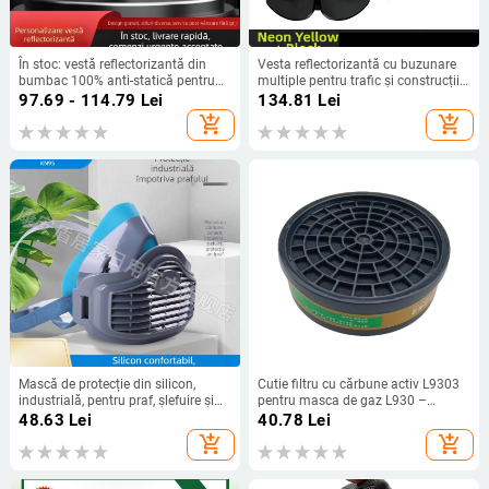
În stoc: vestă reflectorizantă din
Vesta reflectorizantă cu buzunare
bumbac 100% anti-statică pentru
multiple pentru trafic și construcții,
personalul de salubritate,
vânzare en gros de la producător,
97.69 - 114.79
Lei
134.81
Lei
echipament de protecție pentru
echipament de lucru pentru noapte
add_shopping_cart
add_shopping_cart
construcții electrice cu avertizare la
cu inscripționare gratuită
explozie
Mască de protecție din silicon,
Cutie filtru cu cărbune activ L9303
industrială, pentru praf, șlefuire și
pentru masca de gaz L930 –
sudură, anti-ceață
accesorii, material PP, pentru
48.63
Lei
40.78
Lei
vopsire cu pulverizare, industrie
add_shopping_cart
add_shopping_cart
chimică și prelucrare mecanică