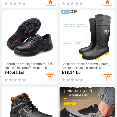
add_shopping_cart
add_shopping_cart
fleece pentru frig
Pantofi de protecție pentru muncă,
Ghete de protecție din PVC, înalte,
din piele microfibră, respirabili,
rezistente la acid și alcalii, anti-
protecție la lovire, durabili,
perforație, anti-strivire, anti-static,
340.62
Lei
618.31
Lei
antiderapante
rezistente la coroziune
add_shopping_cart
add_shopping_cart