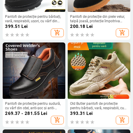
Pantofi de protecție pentru bărbați,
Pantofi de protecție din piele velur,
vară, respirabili, ușori, cu vârf din
talpă joasă, protecție împotriva
oțel, protecție împotriva loviturilor și
loviturilor și perforării
399.51
Lei
200.18
Lei
perforării, rezistenți la uzură
add_shopping_cart
add_shopping_cart
Pantofi de protecție pentru sudură,
Old Butler pantofi de protecție
cu vârf din oțel, anti-șoc și anti-
pentru bărbați, vară, respirabili, cu
perforație, impermeabili pentru
vârf din oțel, protecție anti-șoc și
269.37 - 281.55
Lei
393.31
Lei
lucru
anti-perforație, talpă ușoară și
add_shopping_cart
add_shopping_cart
moale, încălțăminte pentru șantier