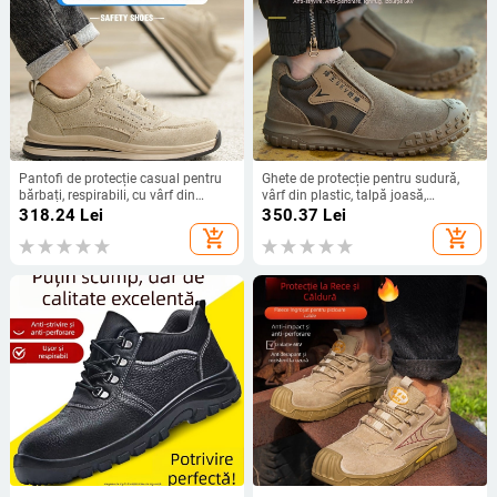
Pantofi de protecție casual pentru
Ghete de protecție pentru sudură,
bărbați, respirabili, cu vârf din
vârf din plastic, talpă joasă,
plastic și protecție Kevlar, rezistenți
rezistente la foc, anti-arzuri,
318.24
Lei
350.37
Lei
la impact și perforare, ușori și
durabile, anti-derapare, anti-
add_shopping_cart
add_shopping_cart
durabili
perforație, rezistente la ulei și la
acizi