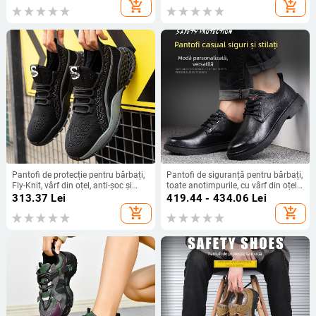
respirabili
perforare, durabili, talpă moale
add_shopping_cart
add_shopping_cart
Pantofi de protecție pentru bărbați,
Pantofi de siguranță pentru bărbați,
Fly-Knit, vârf din oțel, anti-șoc și
toate anotimpurile, cu vârf din oțel,
anti-perforație, ușori și aerisiți
respiranți, confortabili, talpă moale,
313.37
Lei
419.44 - 434.06
Lei
rezistenți la abraziune, antișoc și
add_shopping_cart
add_shopping_cart
anti-perforație, antiderapante