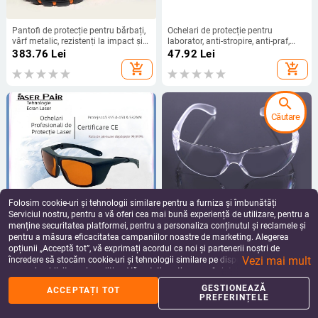
Pantofi de protecție pentru bărbați,
Ochelari de protecție pentru
vârf metalic, rezistenți la impact și
laborator, anti-stropire, anti-praf,
perforație, respirabili pentru șantier
anti-ceată, protecție împotriva
383.76
Lei
47.92
Lei
vântului și nisipului
add_shopping_cart
add_shopping_cart
search
Căutare
Folosim cookie-uri și tehnologii similare pentru a furniza și îmbunătăți
Serviciul nostru, pentru a vă oferi cea mai bună experiență de utilizare, pentru a
menține securitatea platformei, pentru a personaliza conținutul și reclamele și
pentru a măsura eficacitatea campaniilor noastre de marketing. Alegerea
Ochelari de protecție pentru laser
Ochelari de protecție pentru medii
opțiunii „Acceptă tot”, vă exprimați acordul ca noi și partenerii noștri de
532 nm verde OD7 pentru laser
industriale, praf și impact rezistent,
Vezi mai mult
cosmetic
împotriva vântului și nisipului, cu
încredere să stocăm cookie-uri și tehnologii similare pe dispozitivul dvs. în
492.16
Lei
39.95
Lei
lentile din policarbonat
scopuri publicitare și analitice. Vă puteți gestiona preferințele în orice moment
add_shopping_cart
add_shopping_cart
făcând clic pe „Gestionează preferințele”. Pentru mai multe informații, vă
GESTIONEAZĂ
ACCEPTAȚI TOT
rugăm să consultați
Politica noastră de confidențialitate
.
PREFERINȚELE