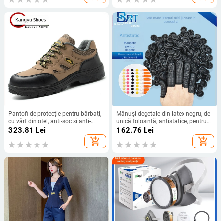
Pantofi de protecție pentru bărbați,
Mănuși degetale din latex negru, de
cu vârf din oțel, anti-șoc și anti-
unică folosință, antistatice, pentru
perforație, respirabili, ușori, pentru
atelier electronic
323.81
Lei
162.76
Lei
muncă
add_shopping_cart
add_shopping_cart