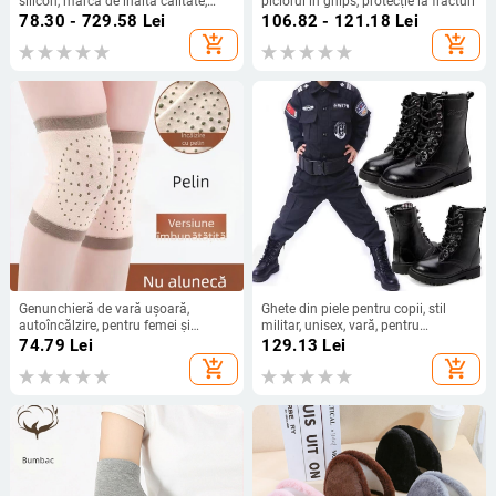
silicon, marcă de înaltă calitate,
piciorul în ghips, protecție la fracturi
filtru auto-aspirat, pentru vapori
78.30 - 729.58
Lei
106.82 - 121.18
Lei
organici și substanțe nocive
add_shopping_cart
add_shopping_cart
Genunchieră de vară ușoară,
Ghete din piele pentru copii, stil
autoîncălzire, pentru femei și
militar, unisex, vară, pentru
bărbați în vârstă, căldură și
reprezentații, tabără și antrenament
74.79
Lei
129.13
Lei
susținere a articulației genunchiului
add_shopping_cart
add_shopping_cart