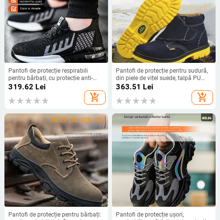
Pantofi de protecție respirabili
Pantofi de protecție pentru sudură,
pentru bărbați, cu protecție anti-
din piele de vițel suede, talpă PU
impact și anti-perforație, talpă cu
solidă, respirabili, anti-șoc și anti-
319.62
Lei
363.51
Lei
aer, antiderapant și rezistenți la
perforație, înălime medie spre înaltă
add_shopping_cart
add_shopping_cart
uzură
Pantofi de protecție pentru bărbați:
Pantofi de protecție ușori,