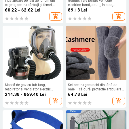
Încălzitoare pentru genunchi din
Genunchiere pentru vehicule
cașmir, pentru bărbați și femei,
electrice, iarnă, adulți, în stoc,
căptușite cu cașmir, încălzire pentru
toamnă 2025
60.22 - 62.62
Lei
89.13
Lei
articulații, toamnă-iarnă, gros
add_shopping_cart
add_shopping_cart
Mască de gaz cu tub lung,
Set pentru genunchi din lână de
respirator și ventilator electric
oaie — căldură, protecție articulară,
pentru vopsire prin pulverizare;
pentru adulți, unisex, toamnă 2025
214.38 - 869.40
Lei
64.78
Lei
protecție împotriva fumului de ulei,
add_shopping_cart
add_shopping_cart
prafuri chimice și ceaței pesticidelor