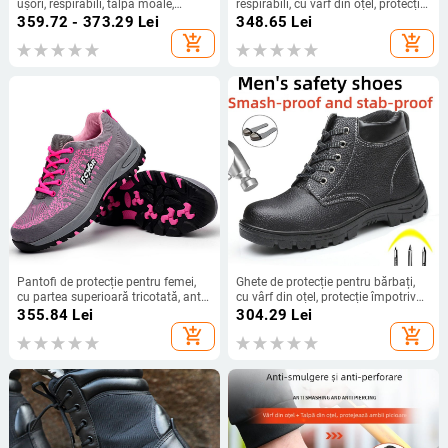
ușori, respirabili, talpă moale,
respirabili, cu vârf din oțel, protecție
antișoc și anti-perforație, vârf din
împotriva perforării și a loviturilor,
359.72 - 373.29
Lei
348.65
Lei
oțel, durabili pentru sudură și
antiderapante, durabile
add_shopping_cart
add_shopping_cart
șantier
Pantofi de protecție pentru femei,
Ghete de protecție pentru bărbați,
cu partea superioară tricotată, anti-
cu vârf din oțel, protecție împotriva
șoc și anti-perforație, confortabili și
loviturilor și perforării,
355.84
Lei
304.29
Lei
eleganți, antiderapant
antiderapante, durabile,
add_shopping_cart
add_shopping_cart
confortabile pentru sudură