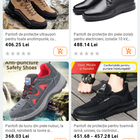
Pantofi de protecție ultraușori
Pantofi de protecție din piele izolați
pentru toate anotimpurile, cu
pentru electricieni, izolație 10 kV,
protecție anti-șoc și anti-perforație,
talpă ușoară, antiderapante,
406.25
Lei
488.14
Lei
Kevlar, vârf din oțel, unisex
durabili, stil business casual
add_shopping_cart
add_shopping_cart
Pantofi de lucru din piele nubuc, la
Pantofi de protecție pentru toamnă-
modă, rezistenți la lovire și
iarnă, unisex, cu controlul
perforare, antiderapante și
mirosurilor, rezistenți la șocuri și
368.03
Lei
451.68 - 457.28
Lei