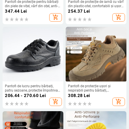
Pantofi de protecție pentru bărbați
Pantofi de protecție de iarnă cu vârf
din piele de vițel, vârf din oțel, anti-
din plastic-otel, confortabili și ușori,
șoc și anti-perforație, izolați,
anti-derapare, rezistenți la
347.44
Lei
254.37
Lei
durabili, încălțăminte de lucru
abraziune, protecție la perforare
add_shopping_cart
add_shopping_cart
Pantofi de lucru pentru bărbați,
Pantofi de protecție ușori și
patru sezoane, protecție împotriva
respirabili pentru bărbați,
șocurilor și perforării, rezistenți la
confortabili, rezistenți la uzură,
206.44 - 270.60
Lei
308.28
Lei
abraziune, anti-derapare, piele
protecție anti-șoc și anti-perforație,
add_shopping_cart
add_shopping_cart
microfibră, vârf din oțel
vârf din plastic, culoare nisip.