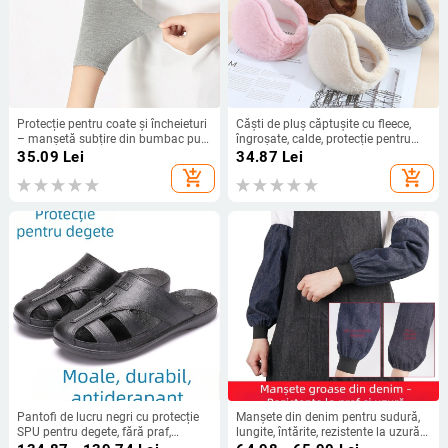
Protecție pentru coate și încheieturi
Căști de pluș căptușite cu fleece,
– manșetă subțire din bumbac pur
îngroșate, calde, protecție pentru
pentru adulți, Brand: Other,
urechi de iarnă pentru bărbați și
35.09
Lei
34.87
Lei
Primăvara 2024
femei, calde, de culoare solidă,
add_shopping_cart
add_shopping_cart
pentru studenți, căști de pluș,
rezistente la frig, purtare spate
Pantofi de lucru negri cu protecție
Manșete din denim pentru sudură,
SPU pentru degete, fără praf,
lungite, întărite, rezistente la uzură
antistatice, talpă antiderapantă,
și murdărie, rezistente la ulei, pentru