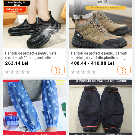
Pantofi de protecție pentru vară,
Pantofi de protecție pentru bărbați
femei – vârf închis, protecție
– izolați, cu vârf din plastic, anti-șoc
împotriva loviturilor și perforării,
și anti-înțepare, talpă din cauciuc,
263.14
Lei
408.44 - 410.88
Lei
izolați, ușori și eleganți pentru
antiderapante, durabili pentru
add_shopping_cart
add_shopping_cart
muncă
șantier.