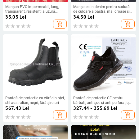
Manșon PVC impermeabil, lung,
Manșete din denim pentru sudură,
transparent, rezistent la uzură,
de culoare albastră, mai groase și
pentru bucătărie și restaurant
mai lungi, rezistente la uzură, la ulei
35.05
Lei
34.50
Lei
și la murdărie, pentru lucrări de
add_shopping_cart
add_shopping_cart
sudură.
Pantofi de protecție cu vârf din oțel,
Pantofi de protecție CE pentru
stil australian, negri, fără șireturi
bărbați, anti-șoc și anti-perforație,
talpă din cauciuc, casual, patru
567.43
Lei
327.44 - 355.69
Lei
sezoane, negri
add_shopping_cart
add_shopping_cart