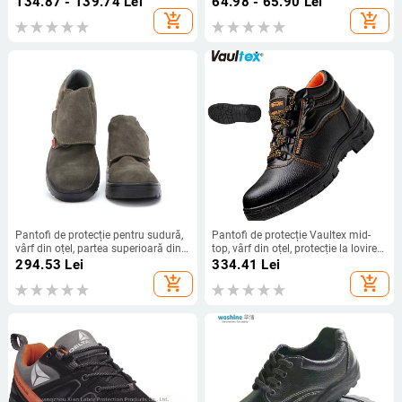
134.87 - 139.74
Lei
64.98 - 65.90
Lei
durabile și elastice, unisex
uz industrial
add_shopping_cart
add_shopping_cart
Pantofi de protecție pentru sudură,
Pantofi de protecție Vaultex mid-
vârf din oțel, partea superioară din
top, vârf din oțel, protecție la lovire
velur, protecție împotriva loviturilor
și perforare, anti-static,
294.53
Lei
334.41
Lei
și perforării, încălțăminte de atelier
impermeabili, rezistenți la uzură
add_shopping_cart
add_shopping_cart