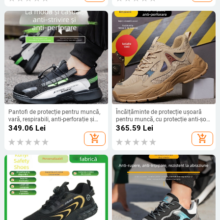
Pantofi de protecție pentru muncă,
Încălțăminte de protecție ușoară
vară, respirabili, anti-perforație și
pentru muncă, cu protecție anti-șoc
anti-șoc, vârf din oțel, ușori
și anti-perforație, izolație 10 kV,
349.06
Lei
365.59
Lei
vânzare directă din fabrică
add_shopping_cart
add_shopping_cart