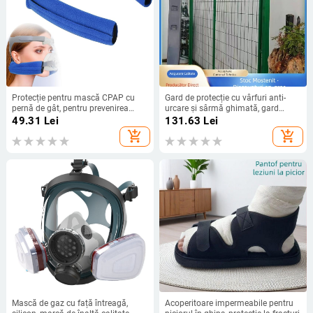
Protecție pentru mască CPAP cu
Gard de protecție cu vârfuri anti-
pernă de gât, pentru prevenirea
urcare și sârmă ghimată, gard
semnelor de pe față, purtare pe cap
perimetral în formă de Y
49.31
Lei
131.63
Lei
add_shopping_cart
add_shopping_cart
Mască de gaz cu față întreagă,
Acoperitoare impermeabile pentru