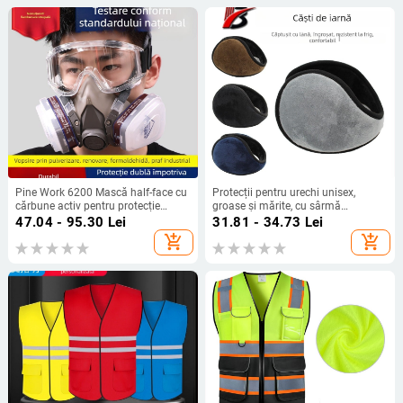
Pine Work 6200 Mască half-face cu
Protecții pentru urechi unisex,
cărbune activ pentru protecție
groase și mărite, cu sârmă
împotriva prafului și virusurilor –
metalică, pluș ultra-moale, fixare pe
47.04 - 95.30
Lei
31.81 - 34.73
Lei
șlefuire și sudură industrială
spate, pentru adulți
add_shopping_cart
add_shopping_cart