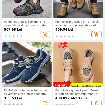
Pantofi de protecție pentru femei,
Pantofi de protecție pentru muncă,
cu vârf din oțel, ușori pentru patru
anti-odor, ușori și respirabili, vârf din
anotimpuri, confortabili pentru stat
oțel, protecție la impact și perforare,
507.68
Lei
409.94
Lei
în picioare mult timp, protecție la
pentru sudură și șantier, antislip
add_shopping_cart
add_shopping_cart
lovire și perforare
Pantofi de protecție pentru bărbați,
Pantofi de siguranță pentru femei
cu vârf din oțel, protecție împotriva
cu vârf din oțel, protecție împotriva
loviturilor și perforării, din piele de
loviturilor și perforării, izolați,
359.63
Lei
438.81 - 463.17
Lei
vițel, ușori, pentru sudură și
antiderapant, durabili
add_shopping_cart
add_shopping_cart
rezistență la căldură