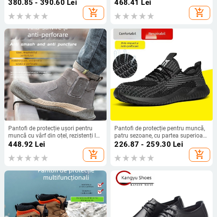
de vițel, vârf metalic, cu înălțime,
protecție împotriva loviturilor și
380.85 - 390.60
Lei
468.41
Lei
confortabili pentru purtare
perforării, respirabili, antiderapante
add_shopping_cart
add_shopping_cart
îndelungată pe șantier
Pantofi de protecție ușori pentru
Pantofi de protecție pentru muncă,
muncă cu vârf din oțel, rezistenți la
patru sezoane, cu partea superioară
lovire și perforare, rezistenți la
tricotată respirabilă, talpă moale,
448.92
Lei
226.87 - 259.30
Lei
căldură și uzură, pentru sudură
rezistenți la șoc și perforare,
add_shopping_cart
add_shopping_cart
confortabili pentru șantier