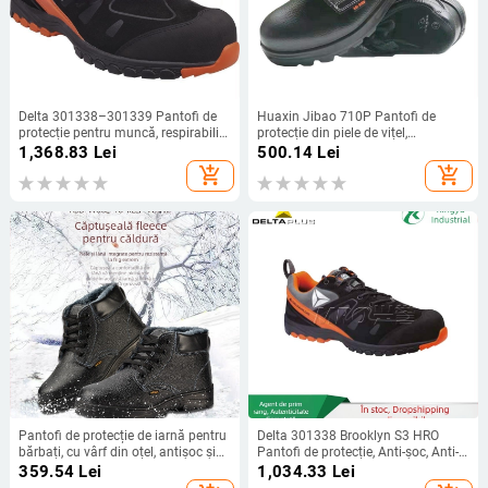
Delta 301338–301339 Pantofi de
Huaxin Jibao 710P Pantofi de
protecție pentru muncă, respirabili
protecție din piele de vițel,
pentru exterior, anti-strivire și anti-
respirabili, anti‑șoc și
1,368.83
Lei
500.14
Lei
perforație, pantofi de siguranță
anti‑perforație, cu vârf din oțel,
add_shopping_cart
add_shopping_cart
înalți
profil redus
Pantofi de protecție de iarnă pentru
Delta 301338 Brooklyn S3 HRO
bărbați, cu vârf din oțel, antișoc și
Pantofi de protecție, Anti-șoc, Anti-
anti-perforație, impermeabili,
perforație, Anti-static, Vârf din
359.54
Lei
1,034.33
Lei
rezistenți la uzură, căptușiți cu
material compozit