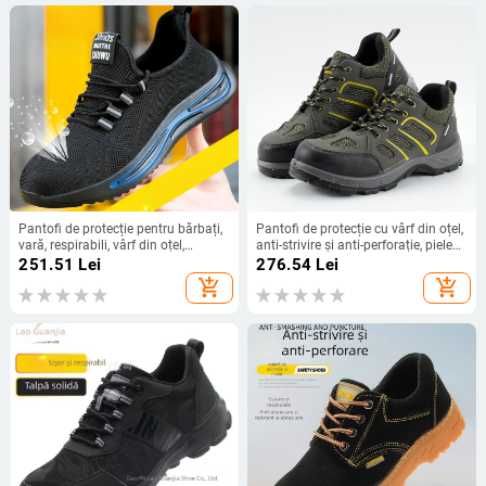
Pantofi de protecție pentru bărbați,
Pantofi de protecție cu vârf din oțel,
vară, respirabili, vârf din oțel,
anti-strivire și anti-perforație, piele
protecție împotriva loviturilor și
microfibră, rezistenți la abraziune,
251.51
Lei
276.54
Lei
perforării, rezistenți la abraziune,
antiderapante
add_shopping_cart
add_shopping_cart
confortabili, cu Flyknit pe partea
superioară