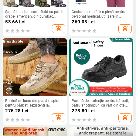
Șapcă baseball camuflată cu patch
Costum scrub într-o piesă pentru
drapel american, din bumbac,
personal medical, utilizare în
plasă, Velcro, cozoroc curbat,
stomatologie și sală de operații,
53.66
Lei
260.05
Lei
unisex
poliester cu evacuare a umezelii
add_shopping_cart
add_shopping_cart
Pantofi de lucru din plasă respirabil
Pantofi de protecție pentru bărbați,
pentru bărbați, rezistenți la
patru anotimpuri, cu vârf din oțel,
abraziune, anti-șoc, anti-perforație,
protecție la impact și perforare,
275.28
Lei
278.80
Lei
talpă moale, confortabili, ușori,
ușori, respirabili, talpă din cauciuc
add_shopping_cart
add_shopping_cart
antiderapante.
pentru șantier