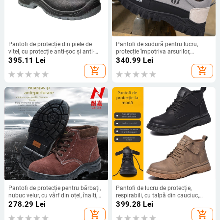
Pantofi de protecție din piele de
Pantofi de sudură pentru lucru,
vițel, cu protecție anti-șoc și anti-
protecție împotriva arsurilor,
perforație, rezistenți la acizi și
încălțăminte de siguranță antișoc și
395.11
Lei
340.99
Lei
alcalii, rezistenți la ulei, vârf din oțel,
anti-perforație, respirabile pentru
add_shopping_cart
add_shopping_cart
pentru lucru în exterior
șantier
Pantofi de protecție pentru bărbați,
Pantofi de lucru de protecție,
nubuc velur, cu vârf din oțel, înalți,
respirabili, cu talpă din cauciuc,
rezistenți la lovire și perforare,
înalți, vârf din oțel și protecție anti-
278.29
Lei
399.28
Lei
încălțăminte de lucru.
perforație
add_shopping_cart
add_shopping_cart