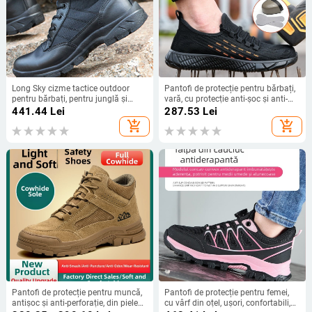
Long Sky cizme tactice outdoor
Pantofi de protecție pentru bărbați,
pentru bărbați, pentru junglă și
vară, cu protecție anti-șoc și anti-
antrenament militar
perforație, respirabili, ușori, talpă
441.44
Lei
287.53
Lei
dură
add_shopping_cart
add_shopping_cart
Pantofi de protecție pentru muncă,
Pantofi de protecție pentru femei,
antișoc și anti-perforație, din piele
cu vârf din oțel, ușori, confortabili,