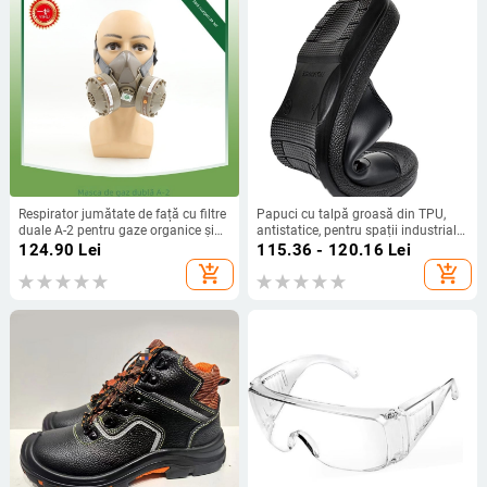
Respirator jumătate de față cu filtre
Papuci cu talpă groasă din TPU,
duale A-2 pentru gaze organice și
antistatice, pentru spații industriale
vapori – potrivit pentru pulverizare
— respirabile, antiderapante,
124.90
Lei
115.36 - 120.16
Lei
vopsea, șlefuire, praf și benzen
rezistente la uzură, unisex, vară
add_shopping_cart
add_shopping_cart