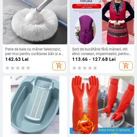
Perie de baie cu mâner telescopic,
Șorț de bucătărie fără mâneci, stil
peri moi pentru curățarea băii și a
etnic coreean, impermeabil, pentru
toaletei, pentru pereți și chiuvetă
uz casnic și în restaurante
142.63
Lei
113.66 - 127.68
Lei
add_shopping_cart
add_shopping_cart