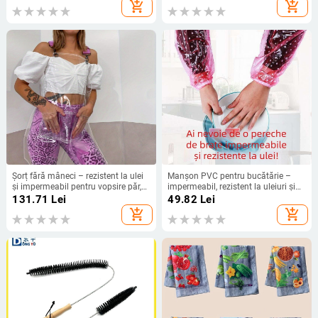
de spălat protecție a culorilor în
add_shopping_cart
add_shopping_cart
mașina de spălat
Șorț fără mâneci – rezistent la ulei
Manșon PVC pentru bucătărie –
și impermeabil pentru vopsire păr,
impermeabil, rezistent la uleiuri și
stil modern minimalist pentru
murdărie; model cu buline cristal;
131.71
Lei
49.82
Lei
stiliști de păr
stil modern minimalist
add_shopping_cart
add_shopping_cart