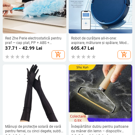
Red Zhe Perie electrostatică pentru
Robot de curățare all-in-one:
praf — cap plat, PP + ABS +
aspirare, măturare și spălare; Model
material nețesut, curățare în spațiile
888, navigare aleatorie, 3.7V USB
37.71 - 42.99
Lei
605.47
Lei
dintre componente auto
9W, aspirație sub 1000 Pa,
add_shopping_cart
add_shopping_cart
acoperire 70–90 m², autonomie 0–
60 min
Mănuși de protecție solară de vară
Îndepărtător dublu pentru paltoane
pentru femei, cu cinci degete, subțiri,
cu mâner din lemn – dispozitiv