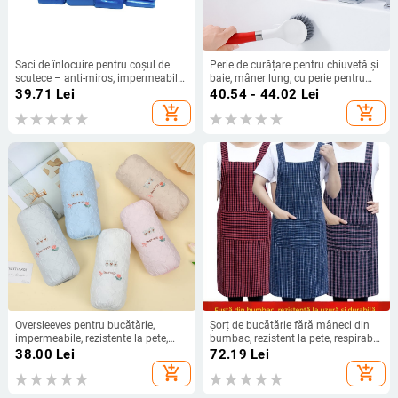
Saci de înlocuire pentru coșul de
Perie de curățare pentru chiuvetă și
scutece – anti-miros, impermeabile
baie, mâner lung, cu perie pentru
la scurgeri, material PE, gură plată,
plăci, din plastic
39.71
Lei
40.54 - 44.02
Lei
de unică folosință, pentru uz casnic
add_shopping_cart
add_shopping_cart
(192 buc./karton)
Oversleeves pentru bucătărie,
Șorț de bucătărie fără mâneci din
impermeabile, rezistente la pete,
bumbac, rezistent la pete, respirabil,
antiulei, cu design desen animat,
model geometric, stil modern
38.00
Lei
72.19
Lei
stil fără mâneci
minimalist
add_shopping_cart
add_shopping_cart