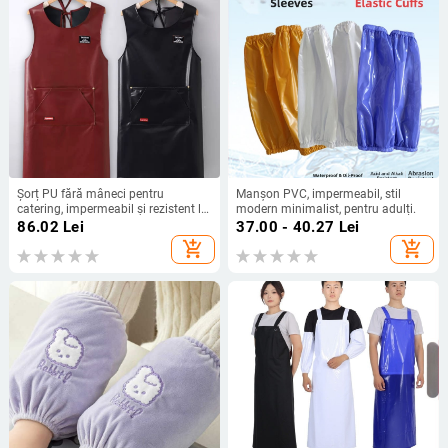
Șorț PU fără mâneci pentru
Manșon PVC, impermeabil, stil
catering, impermeabil și rezistent la
modern minimalist, pentru adulți.
ulei, cu imprimare a logo-ului
86.02
Lei
37.00 - 40.27
Lei
add_shopping_cart
add_shopping_cart