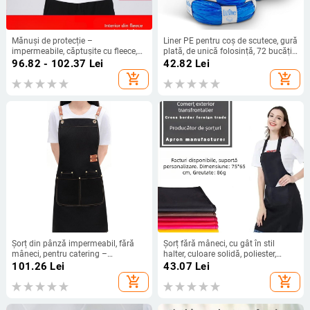
Mănuși de protecție –
Liner PE pentru coș de scutece, gură
impermeabile, căptușite cu fleece,
plată, de unică folosință, 72 bucăți,
rezistente la tăiere, antiderapante,
grosime standard, compatibil Genie
96.82 - 102.37
Lei
42.82
Lei
îngroșate, pentru pescuit și
add_shopping_cart
add_shopping_cart
spălarea mașinii
Șorț din pânză impermeabil, fără
Șorț fără mâneci, cu gât în stil
mâneci, pentru catering –
halter, culoare solidă, poliester,
imprimare logo, design modern
imprimat cu logo, design modern
101.26
Lei
43.07
Lei
minimalist pentru bucătărie
minimalist
add_shopping_cart
add_shopping_cart