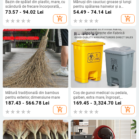
Bazin de spălat din plastic, mare, cu
Mănuși din cauciuc groase și lungi
scândură de frecare încorporată,
pentru spălarea hainelor și a
pentru uz casnic și studențesc
bucătăriei, impermeabile, căptușite
73.57 - 94.02
Lei
54.49 - 74.14
Lei
cu fleece, pentru spălat vase pentru
add_shopping_cart
add_shopping_cart
femei
Mătură tradițională din bambus
Coș de gunoi medical cu pedala,
pentru exterior, dimensiune mare
galben, extra mare, îngroșat,
durabil, pentru clinici și centre
187.43 - 566.78
Lei
169.45 - 3,324.70
Lei
medicale
add_shopping_cart
add_shopping_cart