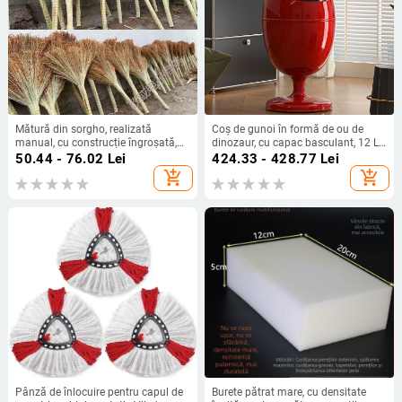
Mătură din sorgho, realizată
Coș de gunoi în formă de ou de
manual, cu construcție îngroșată,
dinozaur, cu capac basculant, 12 L,
pentru măturat; potrivită pentru
oval, picioare înalte, destinat
50.44 - 76.02
Lei
424.33 - 428.77
Lei
șantier, casă, școli și spații în aer
sufrageriei și băii, raft de depozitare
add_shopping_cart
add_shopping_cart
liber; robustă și durabilă.
pentru copii
Pânză de înlocuire pentru capul de
Burete pătrat mare, cu densitate