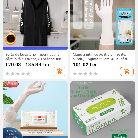
Sortă de bucătărie impermeabilă,
Mănuși nitrilice pentru alimente,
căptușită cu fleece, cu mâneci lungi,
subțiri, lungime 29 cm, 48 bucăți
durabilă, rezistentă la praf și ulei
într-o cutie
120.03 - 135.33
Lei
101.02
Lei
add_shopping_cart
add_shopping_cart