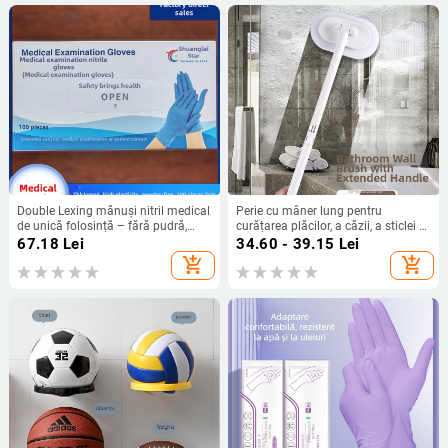
Double Lexing mănuși nitril medical
Perie cu mâner lung pentru
de unică folosință – fără pudră,
curățarea plăcilor, a căzii, a sticlei și
rezistente la acide și baze,
a aragazului — Material PP, Brand
67.18
Lei
34.60 - 39.15
Lei
îngroșate, durabile, Standard nr.
Yueneng, Ambalaj 200 de bucăți
add_shopping_cart
add_shopping_cart
20220006