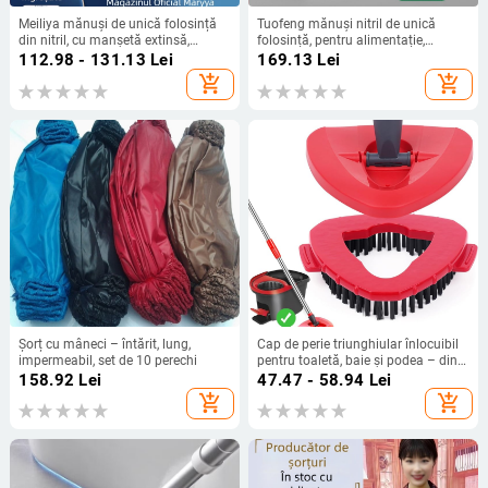
Meiliya mănuși de unică folosință
Tuofeng mănuși nitril de unică
din nitril, cu manșetă extinsă,
folosință, pentru alimentație,
pentru spălat vase și curățenie
impermeabile, grosime standard,
112.98 - 131.13
Lei
169.13
Lei
casnică — material: nitril, grosime:
ambalaj cu 2 cutii
add_shopping_cart
add_shopping_cart
îngroșată, 25 bucăți într-o cutie
Șorț cu mâneci – întărit, lung,
Cap de perie triunghiular înlocuibil
impermeabil, set de 10 perechi
pentru toaletă, baie și podea – din
plastic, lansat în 2024
158.92
Lei
47.47 - 58.94
Lei
add_shopping_cart
add_shopping_cart