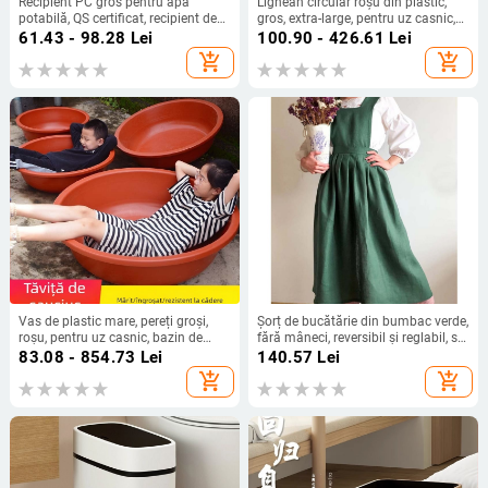
Recipient PC gros pentru apă
Lighean circular roșu din plastic,
potabilă, QS certificat, recipient de
gros, extra-large, pentru uz casnic,
apă minerală de calitate
pentru baie, spălarea hainelor și a
61.43 - 98.28
Lei
100.90 - 426.61
Lei
alimentară, portabil, pentru exterior
legumelor
add_shopping_cart
add_shopping_cart
Vas de plastic mare, pereți groși,
Șorț de bucătărie din bumbac verde,
roșu, pentru uz casnic, bazin de
fără mâneci, reversibil și reglabil, stil
baie pentru adulți și copii
pastoral pentru gătit și coacere
83.08 - 854.73
Lei
140.57
Lei
acasă.
add_shopping_cart
add_shopping_cart