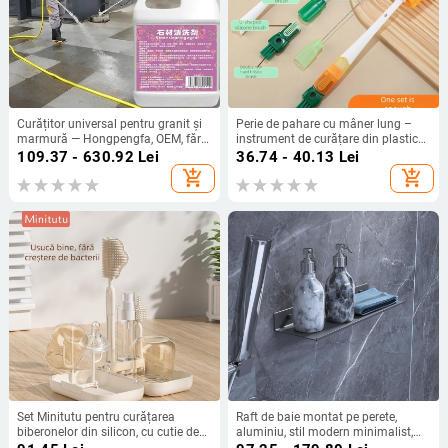
Curățitor universal pentru granit și
Perie de pahare cu mâner lung –
marmură — Hongpengfa, OEM, fără
instrument de curățare din plastic
importuri
pentru pahare, sticle, capace și paie
109.37 - 630.92
Lei
36.74 - 40.13
Lei
add_shopping_cart
add_shopping_cart
Set Minitutu pentru curățarea
Raft de baie montat pe perete,
biberonelor din silicon, cu cutie de
aluminiu, stil modern minimalist,
depozitare, pentru călătorii
tavă cosmetică