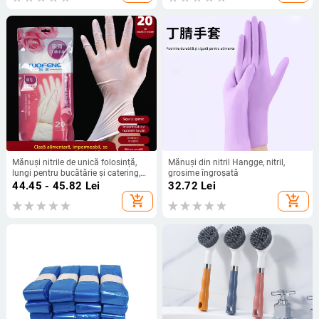
Mănuși nitrile de unică folosință,
Mănuși din nitril Hangge, nitril,
lungi pentru bucătărie și catering,
grosime îngroșată
impermeabile, grosime generală,
44.45 - 45.82
Lei
32.72
Lei
pachet de 2 bucăți
add_shopping_cart
add_shopping_cart