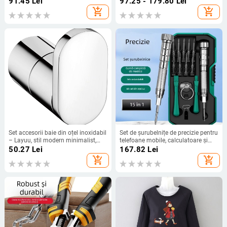
91.45
Lei
97.25 - 179.80
Lei
add_shopping_cart
add_shopping_cart
Set accesorii baie din oțel inoxidabil
Set de șurubelnițe de precizie pentru
– Layuu, stil modern minimalist,
telefoane mobile, calculatoare și
marcă privată
notebookuri — unelte profesionale
50.27
Lei
167.82
Lei
de reparații și demontaj,
add_shopping_cart
add_shopping_cart
îndepărtare a prafului