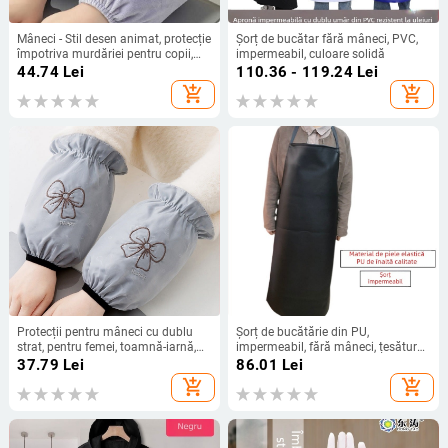
Mâneci - Stil desen animat, protecție
Șorț de bucătar fără mâneci, PVC,
împotriva murdăriei pentru copii,
impermeabil, culoare solidă
adolescenți și adulți
44.74
Lei
110.36 - 119.24
Lei
add_shopping_cart
add_shopping_cart
Protecții pentru mâneci cu dublu
Șorț de bucătărie din PU,
strat, pentru femei, toamnă-iarnă,
impermeabil, fără mâneci, țesătură
anti-murdărire, stil coreean, material
moale și elastică, protecție în
37.79
Lei
86.01
Lei
poliester-bumbac
bucătărie, rezistent la pete
add_shopping_cart
add_shopping_cart