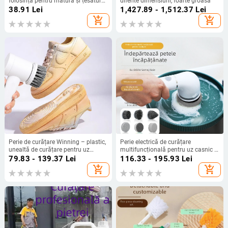
folosință pentru mătură și țesătură
diferite dimensiuni, foarte groasă
de înlocuire pentru mop, curățenie
38.91
Lei
1,427.89 - 1,512.37
Lei
casnică
add_shopping_cart
add_shopping_cart
Perie de curățare Winning – plastic,
Perie electrică de curățare
unealtă de curățare pentru uz
multifuncțională pentru uz casnic –
casnic, lansată în 2023
corp din plastic, brand Aurechon;
79.83 - 139.37
Lei
116.33 - 195.93
Lei
ambalaj Kraft; 36 bucăți în pachet.
add_shopping_cart
add_shopping_cart