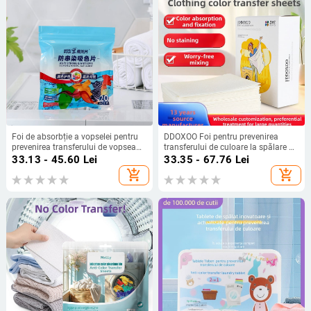
Foi de absorbție a vopselei pentru
DDOXOO Foi pentru prevenirea
prevenirea transferului de vopsea
transferului de culoare la spălare –
(Brand: Magic washing tablets;
Film de absorbție a culorilor pentru
33.13 - 45.60
Lei
33.35 - 67.76
Lei
Unitate: 20 buc./pachet; Cantitate
mașina de spălat de uz casnic
add_shopping_cart
add_shopping_cart
într-o cutie: 200)