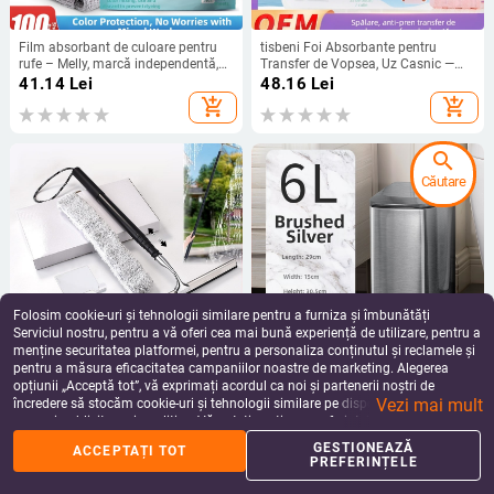
Film absorbant de culoare pentru
tisbeni Foi Absorbante pentru
rufe – Melly, marcă independentă,
Transfer de Vopsea, Uz Casnic —
70 g, 100 foi
previn transferul de vopsea, cu față
41.14
Lei
48.16
Lei
dublă, anti decolorare
add_shopping_cart
add_shopping_cart
search
Căutare
Folosim cookie-uri și tehnologii similare pentru a furniza și îmbunătăți
Serviciul nostru, pentru a vă oferi cea mai bună experiență de utilizare, pentru a
menține securitatea platformei, pentru a personaliza conținutul și reclamele și
pentru a măsura eficacitatea campaniilor noastre de marketing. Alegerea
Ștergător pentru geam din oțel
Coș de gunoi dreptunghiular din
opțiunii „Acceptă tot”, vă exprimați acordul ca noi și partenerii noștri de
inoxidabil, ștergere pe o parte, 40
oțel inoxidabil, cu pedală, 6L, pentru
Vezi mai mult
buc. într-o cutie, lansat în 2019,
uz casnic, capac subțire
încredere să stocăm cookie-uri și tehnologii similare pe dispozitivul dvs. în
225.16 - 240.71
Lei
320.26
Lei
pentru uz casnic
scopuri publicitare și analitice. Vă puteți gestiona preferințele în orice moment
add_shopping_cart
add_shopping_cart
făcând clic pe „Gestionează preferințele”. Pentru mai multe informații, vă
GESTIONEAZĂ
ACCEPTAȚI TOT
rugăm să consultați
Politica noastră de confidențialitate
.
PREFERINȚELE