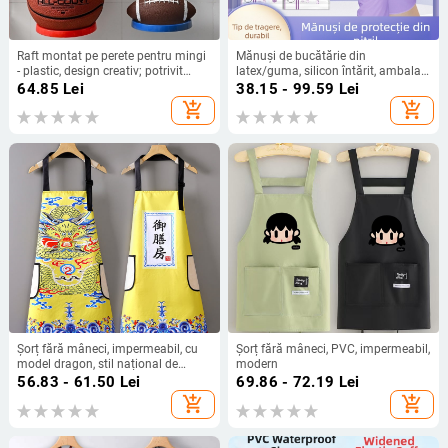
Raft montat pe perete pentru mingi
Mănuși de bucătărie din
- plastic, design creativ; potrivit
latex/guma, silicon întărit, ambalaj
pentru dormitor, baie și living;
1 bucată
64.85
Lei
38.15 - 99.59
Lei
Muyang.
add_shopping_cart
add_shopping_cart
Șorț fără mâneci, impermeabil, cu
Șorț fără mâneci, PVC, impermeabil,
model dragon, stil național de
modern
modă
56.83 - 61.50
Lei
69.86 - 72.19
Lei
add_shopping_cart
add_shopping_cart