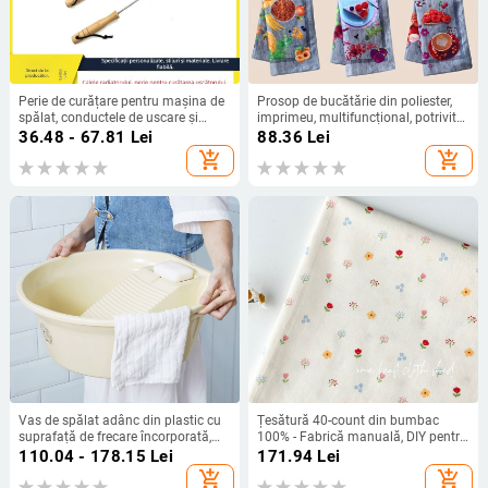
Perie de curățare pentru mașina de
Prosop de bucătărie din poliester,
spălat, conductele de uscare și
imprimeu, multifuncțional, potrivit
radiatoare — materiale: sârmă de
pentru dulapuri, lansare vară 2021
36.48 - 67.81
Lei
88.36
Lei
oțel, nylon, lemn
add_shopping_cart
add_shopping_cart
Vas de spălat adânc din plastic cu
Țesătură 40-count din bumbac
suprafață de frecare încorporată,
100% - Fabrică manuală, DIY pentru
stil vintage
haine pentru bebeluși, accesorii
110.04 - 178.15
Lei
171.94
Lei
pentru păr și fețe de masă
add_shopping_cart
add_shopping_cart