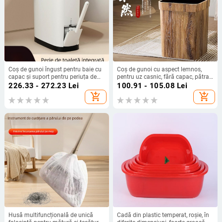
Coș de gunoi îngust pentru baie cu
Coș de gunoi cu aspect lemnos,
capac și suport pentru periuța de
pentru uz casnic, fără capac, pătrat,
toaletă
din plastic, 12 L, pentru baie,
226.33 - 272.23
Lei
100.91 - 105.08
Lei
bucătărie, dormitor și living
add_shopping_cart
add_shopping_cart
Husă multifuncțională de unică
Cadă din plastic temperat, roșie, în