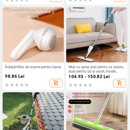
Îndepărtător de scame pentru haine
Mop cu spray plat pentru uz casnic,
dual pentru ud și uscat, model
98.86
Lei
durabil, instrument de măturat și
104.93 - 150.82
Lei
dezinfectare, fără a utiliza mâinile
add_shopping_cart
add_shopping_cart