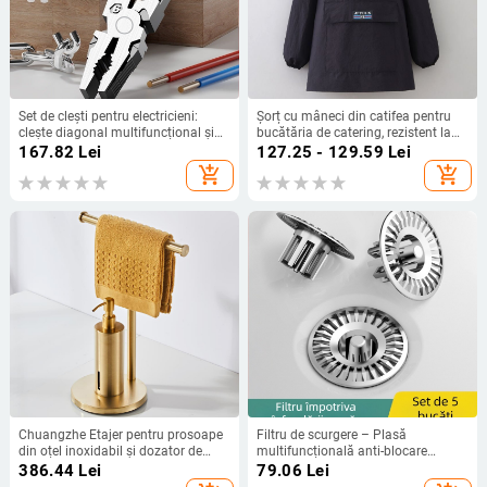
Set de clești pentru electricieni:
Șorț cu mâneci din catifea pentru
clește diagonal multifuncțional și
bucătăria de catering, rezistent la
clește cu nas subțire
apă și anti-murdărire.
167.82
Lei
127.25 - 129.59
Lei
add_shopping_cart
add_shopping_cart
Chuangzhe Etajer pentru prosoape
Filtru de scurgere – Plasă
din oțel inoxidabil și dozator de
multifuncțională anti-blocare
săpun – set integrat, mobil, stil
pentru podele, chiuveta de rufe și
386.44
Lei
79.06
Lei
modern minimalist
chiuveta de baie; Material ABS;