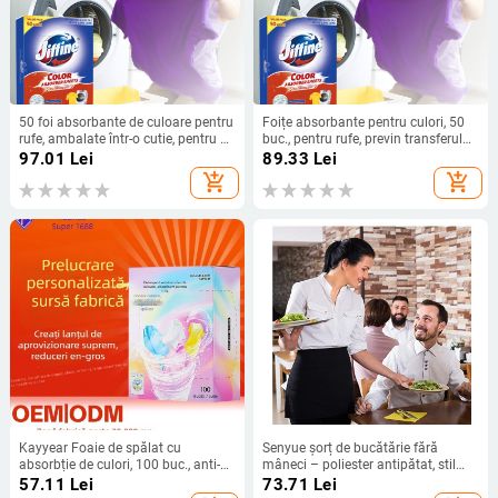
50 foi absorbante de culoare pentru
Foițe absorbante pentru culori, 50
rufe, ambalate într-o cutie, pentru a
buc., pentru rufe, previn transferul
preveni transferul de culoare
de culoare și colorarea
97.01
Lei
89.33
Lei
add_shopping_cart
add_shopping_cart
Kayyear Foaie de spălat cu
Senyue șorț de bucătărie fără
absorbție de culori, 100 buc., anti-
mâneci – poliester antipătat, stil
transfer de culoare pentru haine, foi
modern minimalist
57.11
Lei
73.71
Lei