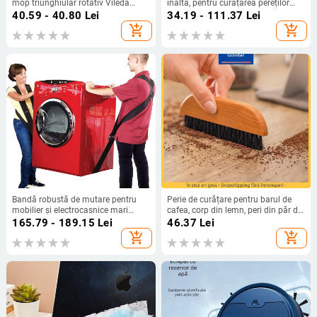
mop triunghiular rotativ Vileda
înaltă, pentru curățarea pereților
Micro-Power și O-Cedar EasyWring
exteriori și a plăcilor ceramice
40.59 - 40.80
Lei
34.19 - 111.37
Lei
add_shopping_cart
add_shopping_cart
Bandă robustă de mutare pentru
Perie de curățare pentru barul de
mobilier și electrocasnice mari
cafea, corp din lemn, peri din păr de
(Material: Dylan; Stil: Simplitate
cal de nuc, 28 g, pachet 255
165.79 - 189.15
Lei
46.37
Lei
modernă; Brand: panpan)
add_shopping_cart
add_shopping_cart