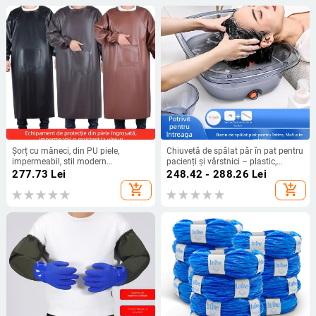
Șorț cu mâneci, din PU piele,
Chiuvetă de spălat păr în pat pentru
impermeabil, stil modern
pacienți și vârstnici – plastic,
minimalist, model solid
transparent, 1.47 kg; Brand Ya Jia
277.73
Lei
248.42 - 288.26
Lei
la
add_shopping_cart
add_shopping_cart