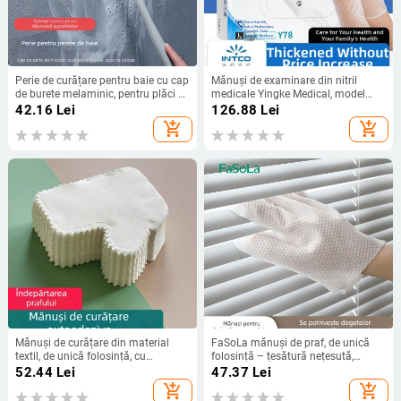
Perie de curățare pentru baie cu cap
Mănuși de examinare din nitril
de burete melaminic, pentru plăci și
medicale Yingke Medical, model
pereți, Sen, 58 g
AC4, pentru examinări medicale și
42.16
Lei
126.88
Lei
utilizare zilnică în gospodărie,
add_shopping_cart
add_shopping_cart
aprobare dispozitiv medical
20200001
Mănuși de curățare din material
FaSoLa mănuși de praf, de unică
textil, de unică folosință, cu
folosință – țesătură nețesută,
îndepărtare electrostatică a
grosime normală, 100 buc./cutie
52.44
Lei
47.37
Lei
prafului, poliester, grosime normală,
add_shopping_cart
add_shopping_cart
10 buc./ambalaj