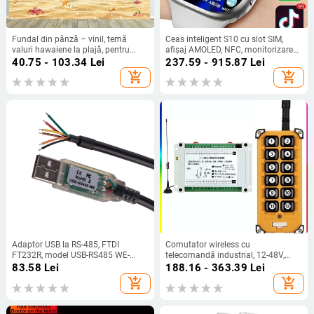
Fundal din pânză – vinil, temă
Ceas inteligent S10 cu slot SIM,
valuri hawaiene la plajă, pentru
afișaj AMOLED, NFC, monitorizare
fotografie de peisaj, decor
ritm cardiac, cameră
40.75 - 103.34
Lei
237.59 - 915.87
Lei
suspendat
add_shopping_cart
add_shopping_cart
Adaptor USB la RS-485, FTDI
Comutator wireless cu
FT232R, model USB-RS485 WE-
telecomandă industrial, 12-48V,
1800-BT, viteză 1 Mbps
doisprezece canale, pentru motoare,
83.58
Lei
188.16 - 363.39
Lei
pompe de apă și circuite de
add_shopping_cart
add_shopping_cart
iluminat