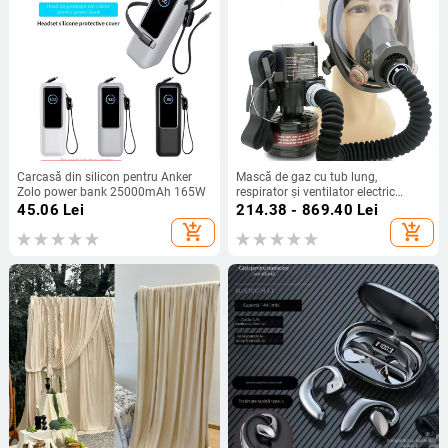
Carcasă din silicon pentru Anker
Mască de gaz cu tub lung,
Zolo power bank 25000mAh 165W
respirator și ventilator electric
pentru vopsire prin pulverizare;
45.06
Lei
214.38 - 869.40
Lei
protecție împotriva fumului de ulei,
add_shopping_cart
add_shopping_cart
prafuri chimice și ceaței pesticidelor