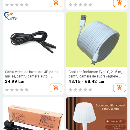
personalizabilă
2000mAh
add_shopping_cart
add_shopping_cart
Cablu video de inversare 4P, patru
Cablu de încărcare Type-C, 2–5 m,
nuclee, pentru cameră auto —
pentru camere de supraveghere,
extensie pentru vedere pe spate,
PVC negru
34.99
Lei
48.15 - 68.42
Lei
personalizabil
add_shopping_cart
add_shopping_cart