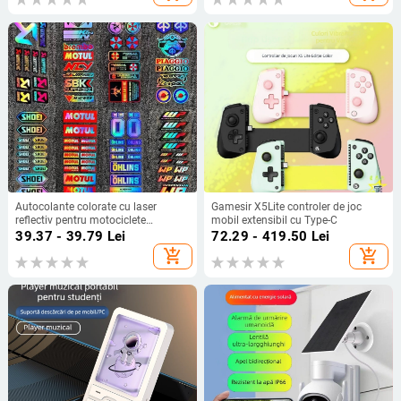
Autocolante colorate cu laser
Gamesir X5Lite controler de joc
reflectiv pentru motociclete
mobil extensibil cu Type-C
electrice, decale sponsorizare
39.37 - 39.79
Lei
72.29 - 419.50
Lei
pentru curse, autocolante pentru
add_shopping_cart
add_shopping_cart
cască și vizor, autocolante de
modificare