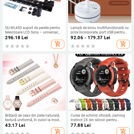
SU-WL450 suport de perete pentru
Lampă de birou multifuncțională cu
televizoare LCD Sony – universal,
prize încorporate, port USB pentru
control mecanic, sarcină 15 kg
încărcare, lampă LED pentru
296.18
Lei
92.06 - 179.37
Lei
protecția ochilor și funcție de
add_shopping_cart
add_shopping_cart
depozitare
Brăţară de ceas din piele naturală,
Curea de schimb oficială Jiaming
textură uniformă, în culori la modă,
Instinct 2X din silicon pentru
unisex
Garmin Instinct 2X
43.17
Lei
77.88
Lei
add_shopping_cart
add_shopping_cart