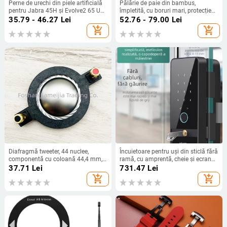
Perne de urechi din piele artificială
Pălărie de paie din bambus,
pentru Jabra 45H și Evolve2 65 UC,
împletită, cu boruri mari, protecție
montare ușoară, confort la purtare
solară, recuzită pentru dans,
35.79 - 46.27
Lei
52.76 - 79.00
Lei
imprimare logo
add_shopping_cart
add_shopping_cart
Diafragmă tweeter, 44 nuclee,
Încuietoare pentru uși din sticlă fără
componentă cu coloană 44,4 mm,
ramă, cu amprentă, cheie și ecran
driver horn cu bobină – accesorii
tactil, pentru uși glisante de birou –
37.71
Lei
731.47
Lei
lacăt electronic.
add_shopping_cart
add_shopping_cart