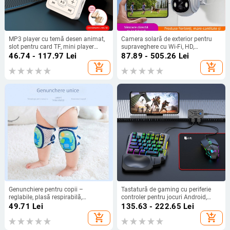
MP3 player cu temă desen animat,
Camera solară de exterior pentru
slot pentru card TF, mini player
supraveghere cu Wi-Fi, HD,
portabil de muzică, acoperire
iluminare minimă 0,002 lux, SNR >
46.74 - 117.97
Lei
87.89 - 505.26
Lei
epoxidică, modele variate.
44 dB, senzor 1/2.7, alimentare 5V,
add_shopping_cart
add_shopping_cart
interval de temperatură -5 la 55°C
Genunchiere pentru copii –
Tastatură de gaming cu periferie
reglabile, plasă respirabilă,
controler pentru jocuri Android,
antiderapante, protecție pentru
conexiune wireless, marca Good
49.71
Lei
135.63 - 222.65
Lei
coate, material nylon
Shadow
add_shopping_cart
add_shopping_cart