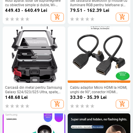
Noul aparat solar de supraveghere
Set tastatură Bluetooth și mouse cu
cu obiective simple și duble, Wi-
iluminare RGB pentru telefoane și
Fi/4G, HD, inteligent și impermeabil,
tablete, design ergonomic,
449.43 - 640.49
Lei
79.51 - 162.39
Lei
pentru uz casnic și supraveghere în
conectivitate Bluetooth, configurare
add_shopping_cart
add_shopping_cart
exterior
personalizabilă
Carcasă din metal pentru Samsung
Cablu adaptor Micro HDMI la HDMI,
Galaxy S24/S23/S25 Ultra, spate,
unghi de 90°, conector HDMI
prelucrată, personalizabilă, disipare
femelă, pentru tablete
148.68
Lei
33.30 - 35.39
Lei
căldură, anti-cadere, anti-amprentă
add_shopping_cart
add_shopping_cart