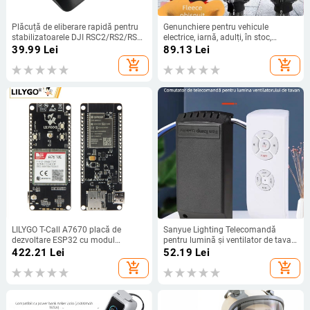
Plăcuță de eliberare rapidă pentru
Genunchiere pentru vehicule
stabilizatoarele DJI RSC2/RS2/RS3
electrice, iarnă, adulți, în stoc,
– aliaj de aluminiu, capacitate 2–5
toamnă 2025
39.99
Lei
89.13
Lei
kg, greutate 24 g
add_shopping_cart
add_shopping_cart
LILYGO T-Call A7670 placă de
Sanyue Lighting Telecomandă
dezvoltare ESP32 cu modul
pentru lumină și ventilator de tavan
LTE/GSM A7670E, 4G/2G
- receptor pentru ventilator de tavan,
422.21
Lei
52.19
Lei
-40°C până la 85°C, întrerupător
add_shopping_cart
add_shopping_cart
wireless