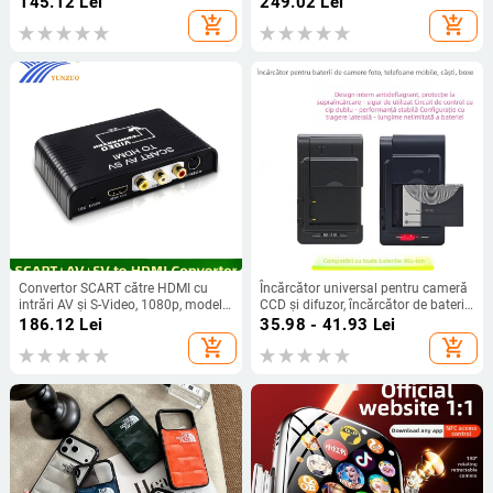
145.12
Lei
249.02
Lei
Putere 25W; Alimentare
100-240V, ieșire 7,4V
add_shopping_cart
add_shopping_cart
DC12V/AC110-240V
Convertor SCART către HDMI cu
Încărcător universal pentru cameră
intrări AV și S-Video, 1080p, model
CCD și difuzor, încărcător de baterii
HY-209-V0-B-X
Li, stație de încărcare laterală, LED-
186.12
Lei
35.98 - 41.93
Lei
uri tricolor pentru încărcare rapidă a
add_shopping_cart
add_shopping_cart
bateriilor Li