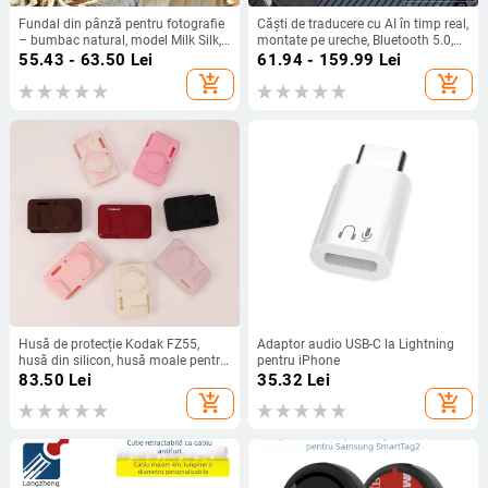
Fundal din pânză pentru fotografie
Căști de traducere cu AI în timp real,
– bumbac natural, model Milk Silk,
montate pe ureche, Bluetooth 5.0,
pentru ședințe foto de peisaj, marca
IPX3, rază 15 m, autonomie 4–8 h
55.43 - 63.50
Lei
61.94 - 159.99
Lei
Aishangmei
add_shopping_cart
add_shopping_cart
Husă de protecție Kodak FZ55,
Adaptor audio USB-C la Lightning
husă din silicon, husă moale pentru
pentru iPhone
cameră digitală CCD portabilă
83.50
Lei
35.32
Lei
add_shopping_cart
add_shopping_cart