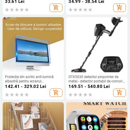
microfon, baterie AA, fără afișaj,
personalizată după desene
33.61
Lei
34.99 - 38.54
Lei
fără suport pentru card de memorie
add_shopping_cart
add_shopping_cart
Protecție din acrilic anti-lumină
GTX5030 detector pinpointer de
albastră pentru ecranul
metal - detector portabil de comori,
calculatorului, suspendabil, fără
cu alarmă sonoră, alimentare 2x9V,
142.41 - 329.02
Lei
169.51 - 540.80
Lei
montaj, folie de protecție pentru
detecția metalelor
add_shopping_cart
add_shopping_cart
ochi