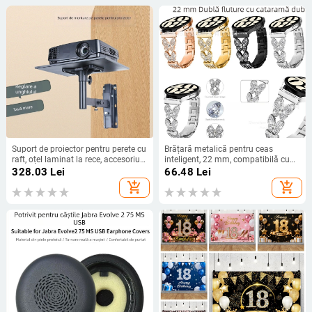
Suport de proiector pentru perete cu
Brățară metalică pentru ceas
raft, oțel laminat la rece, accesoriu
inteligent, 22 mm, compatibilă cu
pentru polița TV
Samsung și Huawei, stil fluture, cu
328.03
Lei
66.48
Lei
cristale și închidere cu două
add_shopping_cart
add_shopping_cart
catarame