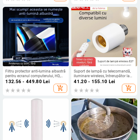
Filtru protector anti-lumina albastră
Suport de lampă cu telecomandă,
pentru ecranul computerului, HD,
iluminare wireless, întrerupător la
model suspendat, pentru monitor
distanță (Brand: International
132.56 - 449.80
Lei
41.20 - 155.10
Lei
desktop de 23.8–24 inch, protecție
electrician; Tip: priză cu
add_shopping_cart
add_shopping_cart
împotriva radiațiilor pentru ochi
telecomandă; Comutator:
întrerupător telecomandat)