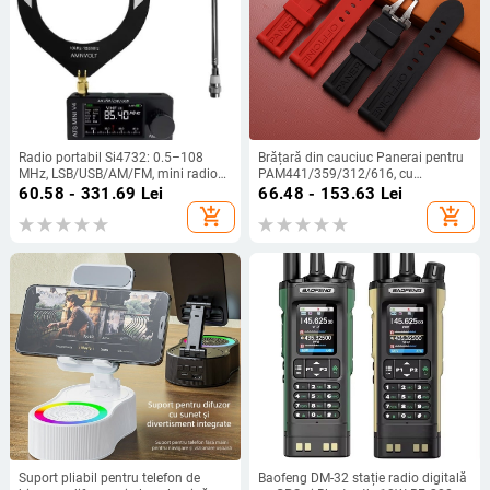
Radio portabil Si4732: 0.5–108
Brățară din cauciuc Panerai pentru
MHz, LSB/USB/AM/FM, mini radio
PAM441/359/312/616, cu
de buzunar
cataramă tip fluture și închidere cu
60.58 - 331.69
Lei
66.48 - 153.63
Lei
pin
add_shopping_cart
add_shopping_cart
Suport pliabil pentru telefon de
Baofeng DM-32 stație radio digitală