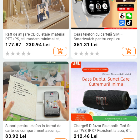
Raft de afișare CD cu etaje, material
Ceas telefon cu cartelă SIM –
PET+PS, stil modern minimalist,
Smartwatch pentru copii cu
brand Evesigar/isi home, model
cameră, apeluri video și localizare,
177.87 - 230.94
Lei
351.31
Lei
2300026402766717697,
ecran TFT 2,01
add_shopping_cart
add_shopping_cart
multifuncțional
Suport pentru telefon în formă de
Charge5 Difuzor Bluetooth fără fir
carte, cu compartiment ascuns,
cu TWS, IPX7 Rezistent la apă, BT
deghizat în carte realistă, copertă
5.3, 10W, Baterie încorporată 1200–
83.92
Lei
212.46
Lei