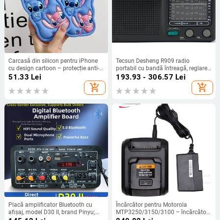
Carcasă din silicon pentru iPhone
Tecsun Desheng R909 radio
cu design cartoon – protecție anti-
portabil cu bandă întreagă, reglare
cădere, finisaj mat, compatibilă cu
manuală a stațiilor, sunet mono,
51.33
Lei
193.93 - 306.57
Lei
seria iPhone 11/12/13/14
difuzor încorporat
add_shopping_cart
add_shopping_cart
(Pro/Max)
Placă amplificator Bluetooth cu
Încărcător pentru Motorola
afișaj, model D30 II, brand Pinyu;
MTP3250/3150/3100 – încărcător
Intrări Bluetooth, USB, TF, FM radio;
de tip stand, rezistent la praf, intrare