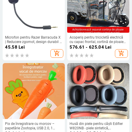
Microfon pentru Razer Barracuda X
Acoperiș pentru tricicletă electrică
| Reducere zgomot, design durabil |
cu capac frontal, cortină de ploaie
Compatibil cu Barracuda X; În stoc
separată și protecție complet
45.58
Lei
576.61 - 625.04
Lei
închisă împotriva ploii
add_shopping_cart
add_shopping_cart
Pix de înregistrare cu morcov –
Husă din piele pentru căști Edifier
papetărie Zootopia, USB 2.0, 1
W820NB - piele sintetică,