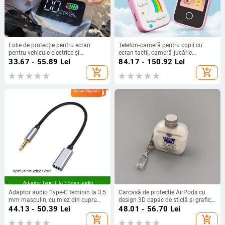
Folie de protecție pentru ecran
Telefon‑cameră pentru copii cu
pentru vehicule electrice și
ecran tactil, cameră‑jucărie
motociclete – consola centrală, film
multifuncțională, 1–5 MP, stocare
33.67 - 55.89
Lei
84.17 - 150.92
Lei
HD TPH, potrivire universală,
TF, corp ABS, autonomie baterie 1–
add_shopping_cart
add_shopping_cart
modelul 1004530819
3 ore
Adaptor audio Type-C feminin la 3,5
Carcasă de protecție AirPods cu
mm masculin, cu miez din cupru
design 3D capac de sticlă și grafic
pur, pentru dispozitive digitale
gravat, compatibilă cu AirPods 4,
44.13 - 50.39
Lei
48.01 - 56.70
Lei
AirPods Pro 2, Gen 3, Gen 5 și Gen 2
add_shopping_cart
add_shopping_cart