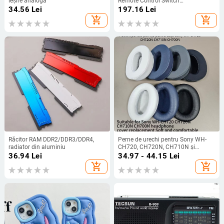
ieșire analogă
Remote Control Switch
multifuncțional coadă placă
34.56
Lei
197.16
Lei
macara telecomandă la distanță
add_shopping_cart
add_shopping_cart
2000M
Răcitor RAM DDR2/DDR3/DDR4,
Perne de urechi pentru Sony WH-
radiator din aluminiu
CH720, CH720N, CH710N și
CH700N – piele artificială
36.94
Lei
34.97 - 44.15
Lei
add_shopping_cart
add_shopping_cart