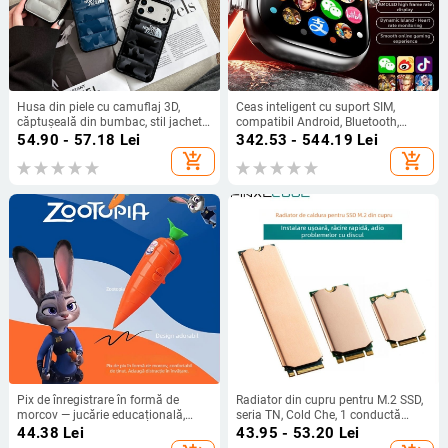
Husa din piele cu camuflaj 3D,
Ceas inteligent cu suport SIM,
căptușeală din bumbac, stil jachetă
compatibil Android, Bluetooth,
de iarnă, compatibilă cu iPhone
display IPS, autonomie baterie 7–
54.90 - 57.18
Lei
342.53 - 544.19
Lei
12–17 Pro Max
14 zile
add_shopping_cart
add_shopping_cart
Pix de înregistrare în formă de
Radiator din cupru pentru M.2 SSD,
morcov — jucărie educațională,
seria TN, Cold Che, 1 conductă
înregistrare 40 s, format de
termică, 50 g, silențios
44.38
Lei
43.95 - 53.20
Lei
înregistrare: Altul, baterie AA,