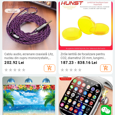
Cablu audio, ecranare coaxială Litz,
ZnSe lentilă de focalizare pentru
nucleu din cupru monocrystalin,
CO2, diametrul 20 mm, lungimi
împletire încrucișată; conectori
focale 50,8 mm și 63,5 mm
202.92
Lei
187.23 - 838.16
Lei
drepți 2.5/3.5/4.4 mm; MMCX sau
add_shopping_cart
add_shopping_cart
0.78 mm 2-pin, QDC sau TFZ
compatibilitate.