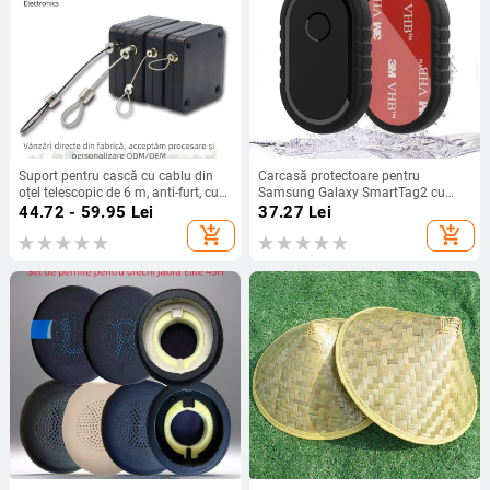
Suport pentru cască cu cablu din
Carcasă protectoare pentru
oțel telescopic de 6 m, anti-furt, cu
Samsung Galaxy SmartTag2 cu
organizator de cablu retractabil
adeziv 3M și protecție
44.72 - 59.95
Lei
37.27
Lei
automat, poziționare reglabilă
impermeabilă
add_shopping_cart
add_shopping_cart