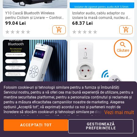
Y10 Cască Bluetooth Wireless
Izolator audio, cablu adaptor cu
pentru Ciclism și Livrare — Control
izolare la masă comună, nucleu de
Vocal Inteligent, Durată Mare de
cupru, model M3.5
99.04
Lei
68.37
Lei
Viață a Bateriei, Microfon Ușor,
add_shopping_cart
add_shopping_cart
IPX6, Bluetooth 5.3, Sunet Stereo cu
Două Căi
search
Căutare
Folosim cookie-uri și tehnologii similare pentru a furniza și îmbunătăți
Serviciul nostru, pentru a vă oferi cea mai bună experiență de utilizare, pentru a
menține securitatea platformei, pentru a personaliza conținutul și reclamele și
pentru a măsura eficacitatea campaniilor noastre de marketing. Alegerea
Player MP3/MP4 portabil cu ecran,
Priză inteligentă de perete cu
opțiunii „Acceptă tot”, vă exprimați acordul ca noi și partenerii noștri de
înregistrator Bluetooth, radio FM,
întrerupător la distanță, priză cu
Vezi mai mult
audiobook-uri, USB flash drive cu
standard UE, montaj prin perete
încredere să stocăm cookie-uri și tehnologii similare pe dispozitivul dvs. în
68.79 - 150.99
Lei
39.83 - 243.98
Lei
Bluetooth
pentru bucătărie, pentru
scopuri publicitare și analitice. Vă puteți gestiona preferințele în orice moment
add_shopping_cart
add_shopping_cart
echipamente electrice, temperatură
făcând clic pe „Gestionează preferințele”. Pentru mai multe informații, vă
GESTIONEAZĂ
ACCEPTAȚI TOT
de funcționare -20 °C până la 50 °C
rugăm să consultați
Politica noastră de confidențialitate
.
PREFERINȚELE