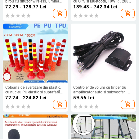
birou cu difuzor wireless, lumină
cu GPS și Bluetooth, 10W RF, 288
ambientală și încărcare rapidă
canale, baterie Li-ion 2500 mAh
72.29 - 128.77
Lei
139.48 - 742.34
Lei
QC4.0, 15W, 3A
add_shopping_cart
add_shopping_cart
Coloană de avertizare din plastic,
Controler de volum cu fir pentru
cu nucleu PU elastic și suprafață
amplificator auto și subwoofer –
TPU reflectorizantă, stâlp rutier anti-
12V, carcasă din ABS ignifug,
72.24 - 224.82
Lei
59.56
Lei
coliziune, înălțime 90–100 cm
exterior PVC, greutate 0.1, cod
add_shopping_cart
add_shopping_cart
produs 408