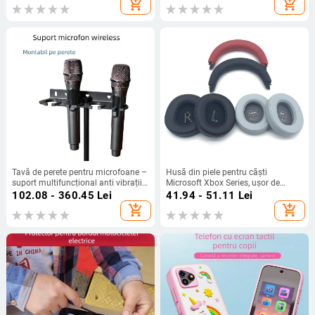
add_shopping_cart
add_shopping_cart
carcasă ABS, fără suport pentru
card de memorie
Tavă de perete pentru microfoane –
Husă din piele pentru căști
suport multifuncțional anti vibrații
Microsoft Xbox Series, ușor de
pentru microfoane cu fir și fără fir
instalat și confortabil de purtat
102.08 - 360.45
Lei
41.94 - 51.11
Lei
(piele artificială)
add_shopping_cart
add_shopping_cart