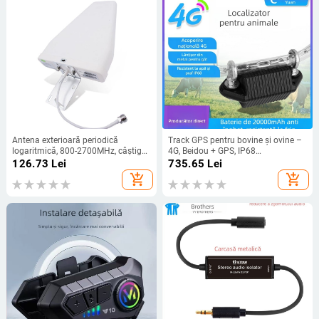
Antena exterioară periodică
Track GPS pentru bovine și ovine –
logaritmică, 800-2700MHz, câștig
4G, Beidou + GPS, IP68
8/9 dBi, impedanță 50 Ω, SWR ≤ 1,5
impermeabil, alarmă de incintă,
126.73
Lei
735.65
Lei
durată mare a bateriei
add_shopping_cart
add_shopping_cart