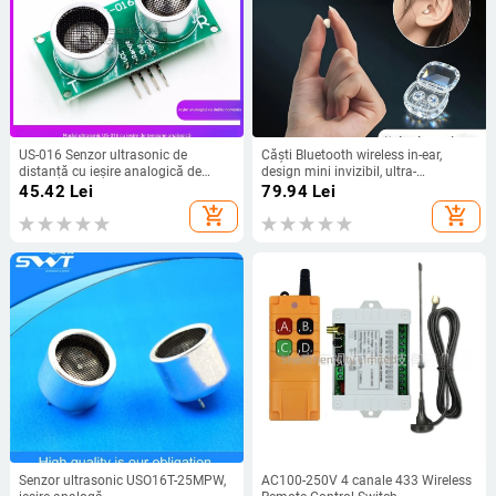
US-016 Senzor ultrasonic de
Căști Bluetooth wireless in-ear,
distanță cu ieșire analogică de
design mini invizibil, ultra-
tensiune, gamă duală, precizie
compacte, autonomie mare, modul
45.42
Lei
79.94
Lei
înaltă
somn, conectivitate multiplă,
add_shopping_cart
add_shopping_cart
reducere zgomot, sunet 360°,
rezistență la apă
Senzor ultrasonic USO16T-25MPW,
AC100-250V 4 canale 433 Wireless