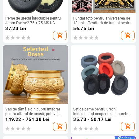
Perne de urechi înlocuibile pentru
Fundal foto pentru aniversarea de
Jabra Evolve2 75 + 75 MS UC
18 ani – Țesătură de fundal pentru
fotografie de peisaj, greutate 0,12
37.23
Lei
56.75
Lei
kg, Garanție din partea magazinului
add_shopping_cart
add_shopping_cart
Vas de tămâie din cupru integral
Set de perne pentru urechi
pentru altarul de acasă; potrivit
înlocuibile și acoperire din burete
pentru Buddha, Guanyin și zeitățile
pentru căști Sony MDR-100ABN
149.22 - 751.38
Lei
35.73 - 50.17
Lei
bogăției
WH-H900N
add_shopping_cart
add_shopping_cart