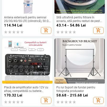
Antena exterioară pentru semnal
Sită ultrafină pentru filtrare în
2G/3G/4G/5G LTE (cilindrică), 50 Ω,
acvariu, sită pentru resturi de pește,
12 dBi, SWR ≤ 1.8
din oțel inoxidabil pentru cutiile
114.94
Lei
43.14 - 54.86
Lei
turnover
add_shopping_cart
add_shopping_cart
Placă de amplificator auto 12V cu
Pu rui Suport de fundal pentru
afișaj, compatibilă cu baterie
fotografia produselor
reîncărcabilă, modul Bluetooth
170.32
Lei
58.68 - 215.68
Lei
pentru karaoke
add_shopping_cart
add_shopping_cart