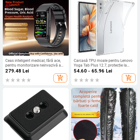
Ceas inteligent medical, fără ace,
Carcasă TPU moale pentru Lenovo
pentru monitorizare neinvazivă a
Yoga Tab Plus 12.7, protecție la
glicemiei, tensiunii arteriale, acidului
căderi în patru colțuri, model 2025
279.48
Lei
54.60 - 65.96
Lei
uric și lipidelor
add_shopping_cart
add_shopping_cart