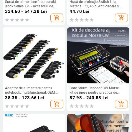
Sursă de alimentare încorporată
Husă de protecție Switch Lite,
Xbox Series X/S - accesoriu de
Material PC, 45 g, Anti-cadere și
reparație
Anti-alunecare
334.60 - 547.38
Lei
44.70
Lei
add_shopping_cart
add_shopping_cart
Adaptor de alimentare pentru
Core Storm Decodor CW Morse —
notebook, multifuncțional, OEM,
kit de piese pentru practică de
compatibil universal, BESIVO
sudură pe plăci de circuite
38.35 - 123.66
Lei
87.98 - 240.88
Lei
add_shopping_cart
add_shopping_cart