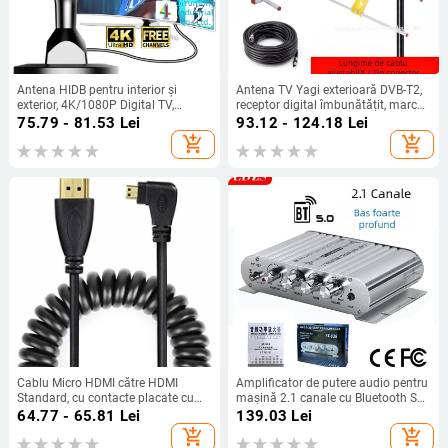
Antena HIDB pentru interior și
Antena TV Yagi exterioară DVB-T2,
exterior, 4K/1080P Digital TV,
receptor digital îmbunătățit, marcă
montaj cu ventuză, Xixi
privată autorizată
75.79 - 81.53
Lei
93.12 - 124.18
Lei
add_shopping_cart
add_shopping_cart
Cablu Micro HDMI către HDMI
Amplificator de putere audio pentru
Standard, cu contacte placate cu
mașină 2.1 canale cu Bluetooth ST-
aur, 2 m, pentru monitoare și
838 – 12V, 80Wx2+80W, 4–16 Ω,
64.77 - 65.81
Lei
139.03
Lei
camere DSLR
carcasă din aliaj de aluminiu
add_shopping_cart
add_shopping_cart