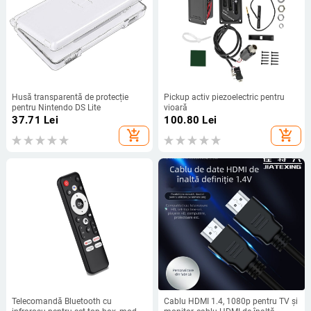
Husă transparentă de protecție
Pickup activ piezoelectric pentru
pentru Nintendo DS Lite
vioară
37.71
Lei
100.80
Lei
add_shopping_cart
add_shopping_cart
Telecomandă Bluetooth cu
Cablu HDMI 1.4, 1080p pentru TV și