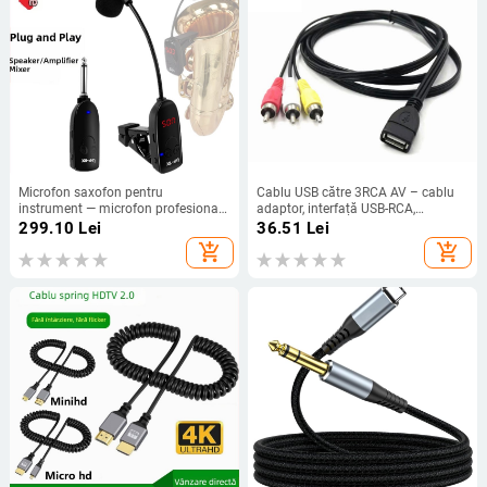
Microfon saxofon pentru
Cablu USB către 3RCA AV – cablu
instrument — microfon profesional
adaptor, interfață USB-RCA,
de înregistrare, direcție tip pistol,
conductor de cupru, turnare prin
299.10
Lei
36.51
Lei
100 Hz–20 kHz, SNR ≥70 dB,
injecție, pentru decodor TV.
add_shopping_cart
add_shopping_cart
baterie încorporată 300–500 mAh,
autonomie 6–8 ore