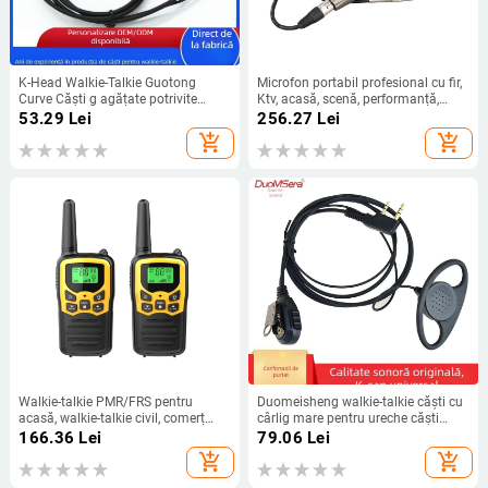
K-Head Walkie-Talkie Guotong
Microfon portabil profesional cu fir,
Curve Căști g agățate potrivite
Ktv, acasă, scenă, performanță,
pentru Baofeng Vvk Jiuwu Beifeng
calculator, joc și cântat, placă de
53.29
Lei
256.27
Lei
Quansheng Ouxun Tyt
sunet, microfon dinamic live
add_shopping_cart
add_shopping_cart
Walkie-talkie PMR/FRS pentru
Duomeisheng walkie-talkie căști cu
acasă, walkie-talkie civil, comerț
cârlig mare pentru ureche căști
electronic, special conceput pentru
universale cu o singură ascultare
166.36
Lei
79.06
Lei
jucării walkie-talkie, walkie-talkie
cablu pentru căști hotel, club de
add_shopping_cart
add_shopping_cart
pentru exterior
noapte, bar, volum mare