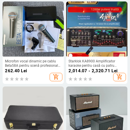
Microfon vocal dinamic pe cablu
Starklok KA8900 Amplificator
Beta58A pentru scenă profesională,
karaoke pentru casă cu patru
streaming live și karaoke
canale și EQ în patru trepte, 1000W,
262.40
Lei
2,014.07 - 2,320.71
Lei
4–16 Ω, 20–20 kHz
add_shopping_cart
add_shopping_cart