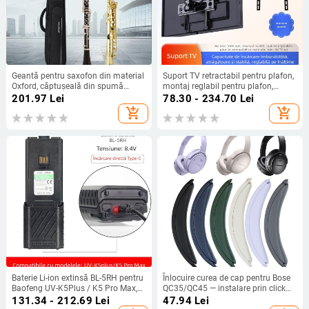
Geantă pentru saxofon din material
Suport TV retractabil pentru plafon,
Oxford, căptușeală din spumă
montaj reglabil pentru plafon,
groasă, ultra-ușoară, rezistentă la
suport suspendat mobil.
201.97
Lei
78.30 - 234.70
Lei
uzură, purtare pe umăr sau ca
add_shopping_cart
add_shopping_cart
rucsac
Baterie Li-ion extinsă BL-5RH pentru
Înlocuire curea de cap pentru Bose
Baofeng UV-K5Plus / K5 Pro Max,
QC35/QC45 — instalare prin click
6800mAh, rezistentă la apă,
sus-jos, compatibil QC35/QC45,
131.34 - 212.69
Lei
47.94
Lei