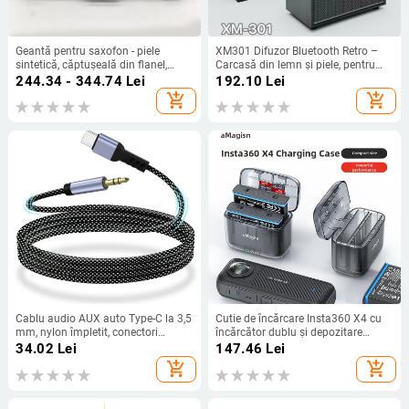
Geantă pentru saxofon - piele
XM301 Difuzor Bluetooth Retro –
sintetică, căptușeală din flanel,
Carcasă din lemn și piele, pentru
husă de înaltă clasă, Brand: Rhyme
exterior, subwoofer portabil, 4
244.34 - 344.74
Lei
192.10
Lei
Veron
difuzoare, Bluetooth 5.0, 40Hz-
add_shopping_cart
add_shopping_cart
20kHz, SNR ≥100dB, baterie
încorporată 2000-4000mAh
Cablu audio AUX auto Type-C la 3,5
Cutie de încărcare Insta360 X4 cu
mm, nylon împletit, conectori
încărcător dublu și depozitare
placate cu aur, miez de cupru
baterii, ABS
34.02
Lei
147.46
Lei
add_shopping_cart
add_shopping_cart