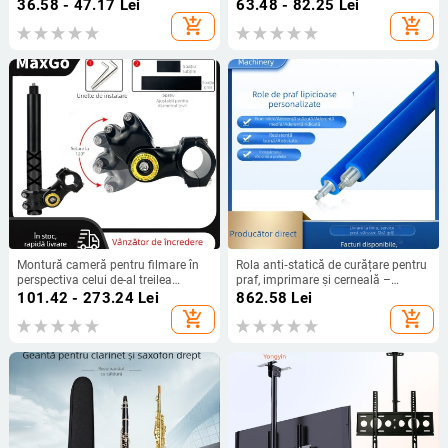
procesare OEM
antiamprentare, atingere moale,
36.58 - 47.17
Lei
63.48 - 82.25
Lei
compatibil Switch și Switch OLED,
add_shopping_cart
add_shopping_cart
greutate 59 g
Montură cameră pentru filmare în
Rola anti‑statică de curățare pentru
perspectiva celui de-al treilea
praf, imprimare și cerneală –
personaj pe motocicletă/bicicletă –
cilindru din cauciuc cu rotație
101.42 - 273.24
Lei
862.58
Lei
aliaj de aluminiu; mâner selfie
intermitentă
add_shopping_cart
add_shopping_cart
GoPro și Insta360 X3