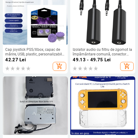
Cap joystick PS5/Xbox, capac de
Izolator audio cu filtru de zgomot la
mărire, USB, plastic, personalizabil
împământare comună, conector
cu logo
audio de 3,5 mm, ecranare și
42.27
Lei
49.13 - 49.75
Lei
reducere a zgomotului
add_shopping_cart
add_shopping_cart