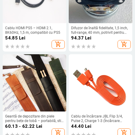
Cablu HDMI PS5 – HDMI 2.1,
Difuzor de înaltă fidelitate, 1,5 inch,
8K60Hz, 1,5 m, compatibil cu PS5
full-range, 40 mm, potrivit pentru
repararea și înlocuirea difuzoarelor
54.85
Lei
94.37
Lei
Boss
add_shopping_cart
add_shopping_cart
Geantă de depozitare din piele
Cablu de încărcare JBL Flip 3/4,
pentru bețe de tobă – portabilă, stil
Pulse 2, Charge 1-3 (Încărcare
vintage (Modelul 64562)
rapidă)
60.13 - 62.22
Lei
44.40
Lei
add_shopping_cart
add_shopping_cart