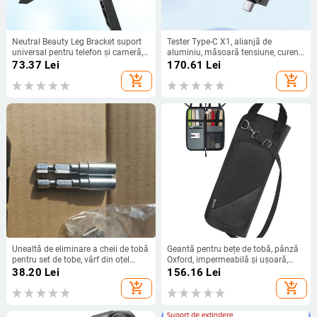
Neutral Beauty Leg Bracket suport
Tester Type-C X1, alianjă de
universal pentru telefon și cameră,
aluminiu, măsoară tensiune, curent
cu logo OK
și putere
73.37
Lei
170.61
Lei
add_shopping_cart
add_shopping_cart
Unealtă de eliminare a cheii de tobă
Geantă pentru bețe de tobă, pânză
pentru set de tobe, vârf din oțel
Oxford, impermeabilă și ușoară,
carbon pentru o eliminare rapidă și
curea cu pernă de aer, model
38.20
Lei
156.16
Lei
eficientă
512365
add_shopping_cart
add_shopping_cart