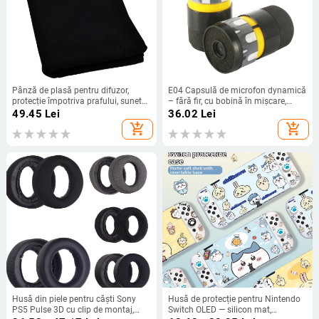
Pânză de plasă pentru difuzor,
E04 Capsulă de microfon dynamică
protecție împotriva prafului, sunet
– fără fir, cu bobină în mișcare,
transparent, accesoriu HiFi, brand
unidirecțională, Lan Yue
49.45
Lei
36.02
Lei
gladsky
add_shopping_cart
add_shopping_cart
Husă din piele pentru căști Sony
Husă de protecție pentru Nintendo
PS5 Pulse 3D cu clip de montaj,
Switch OLED — silicon mat,