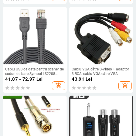
Cablu USB de date pentru scaner de
Cablu VGA către S-Video + adaptor
coduri de bare Symbol LS2208
3 RCA, cablu VGA către VGA
DS4208 1203 4008 (2 m)
41.07 - 72.97
Lei
43.91
Lei
add_shopping_cart
add_shopping_cart