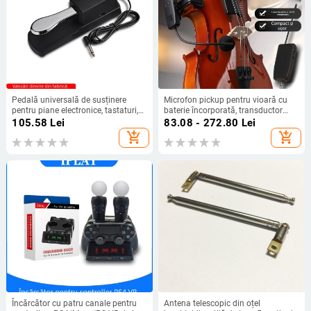
Pedală universală de susținere
Microfon pickup pentru vioară cu
pentru piane electronice, tastaturi,
baterie încorporată, transductor
sintetizatoare și tobe electronice —
capacitiv, alimentare 5V, 100 Hz-20
105.58
Lei
83.08 - 272.80
Lei
pedal metalic
kHz, SNR >=70 dB
add_shopping_cart
add_shopping_cart
Încărcător cu patru canale pentru
Antena telescopic din oțel