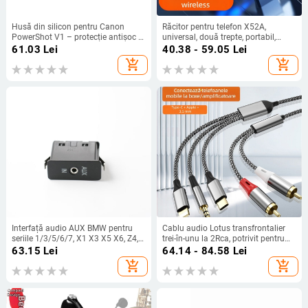
Husă din silicon pentru Canon
Răcitor pentru telefon X52A,
PowerShot V1 – protecție antișoc și
universal, două trepte, portabil,
uzură
răcire rapidă
61.03
Lei
40.38 - 59.05
Lei
add_shopping_cart
add_shopping_cart
Interfață audio AUX BMW pentru
Cablu audio Lotus transfrontalier
seriile 1/3/5/6/7, X1 X3 X5 X6, Z4,
trei-în-unu la 2Rca, potrivit pentru
E81/E87/E90 — Autojierui; nucleu
amplificator audio Apple de tip C de
63.15
Lei
64.14 - 84.58
Lei
din cupru pur; fir de cupru
3,5 mm la difuzor
add_shopping_cart
add_shopping_cart