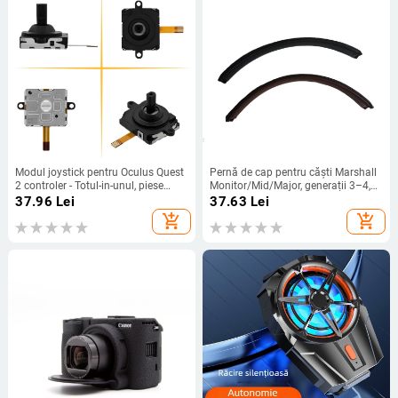
Modul joystick pentru Oculus Quest
Pernă de cap pentru căști Marshall
2 controler - Totul-in-unul, piese
Monitor/Mid/Major, generații 3–4,
originale de reparație, tijă
material: piele sintetică, potrivire
37.96
Lei
37.63
Lei
direcțională, ABS, 0,02 kg
personalizabilă, modernă și
add_shopping_cart
add_shopping_cart
confortabilă