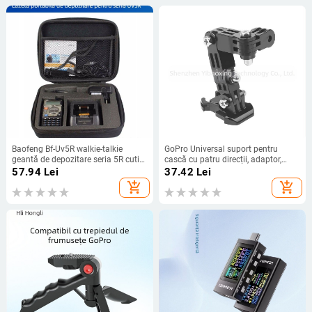
Baofeng Bf-Uv5R walkie-talkie
GoPro Universal suport pentru
geantă de depozitare seria 5R cutie
cască cu patru direcții, adaptor,
de depozitare rezistentă la șocuri și
video live, absorbție de șocuri
57.94
Lei
37.42
Lei
umiditate 5R geantă de mână
add_shopping_cart
add_shopping_cart
rezistentă la căderi