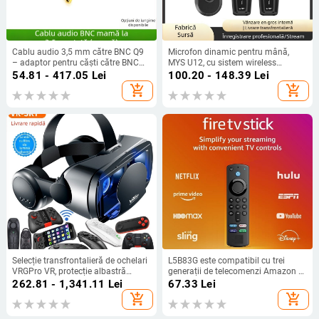
Cablu audio 3,5 mm către BNC Q9
Microfon dinamic pentru mână,
– adaptor pentru căști către BNC
MYS U12, cu sistem wireless
DVR/monitor și difuzor
transmisie-primire, convertor UHF,
54.81 - 417.05
Lei
100.20 - 148.39
Lei
550–573 MHz, 20 canale
add_shopping_cart
add_shopping_cart
Selecție transfrontalieră de ochelari
L5B83G este compatibil cu trei
VRGPro VR, protecție albastră
generații de telecomenzi Amazon și
pentru ochi, căști noi de mari
Amazon Fire TV Stick 4k Max.
262.81 - 1,341.11
Lei
67.33
Lei
dimensiuni pentru telefon mobil,
add_shopping_cart
add_shopping_cart
cască de realitate virtuală 3D VR