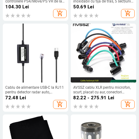
controllere PS4/Move/PS VR de la
inoxidabil cu tijă de tras, 5 secțiuni,
ipega – interfață USB, carcasă ABS
cap universal; 50 Ω, bandă întreagă,
104.30
Lei
50.69
Lei
câștig 3
add_shopping_cart
add_shopping_cart
Cablu de alimentare USB-C la RJ11
AVSSZ cablu XLR pentru microfon,
pentru detector radar auto,
scurt, placat cu aur, conectori
amplificare 5V-12V, lungime 1,5 m,
masculi-femei, formă de L, FX3
72.48
Lei
82.22 - 275.91
Lei
model Usb C to RJ11
add_shopping_cart
add_shopping_cart