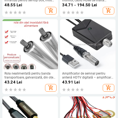
infraroșu pentru set-top box, mod
monitor, cablu HDMI de înaltă
dual, pentru H96MAXH728
definiție, lungime 1,5 m
48.55
Lei
34.71 - 194.50
Lei
add_shopping_cart
add_shopping_cart
Rola nealimentată pentru banda
Amplificator de semnal pentru
transportoare, galvanizată, din oțel
antenă HDTV digitală – amplificare
inoxidabil sau oțel carbon, pentru
stereo pentru antene europene și
43.24
Lei
43.91
Lei
linie de asamblare
americane
add_shopping_cart
add_shopping_cart