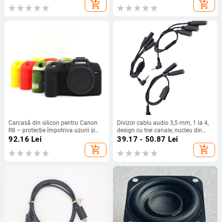
distanță de comunicare 1,5–3 km
Headphonemagic
add_shopping_cart
add_shopping_cart
Carcasă din silicon pentru Canon
Divizor cablu audio 3,5 mm, 1 la 4,
R8 – protecție împotriva uzurii și
design cu trei canale, nucleu din
loviturilor (model R8)
cupru pur
92.16
Lei
39.17 - 50.87
Lei
add_shopping_cart
add_shopping_cart