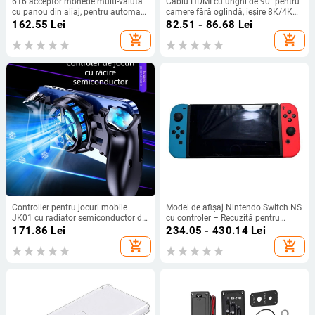
616 acceptor monede multi-valută
Cablu HDMI cu unghi de 90° pentru
cu panou din aliaj, pentru automate
camere fără oglindă, ieșire 8K/4K60
de apă; suportă 9 valute, interfață
către monitor și card de captură
162.55
Lei
82.51 - 86.68
Lei
4PIN, conectivitate în rețea
add_shopping_cart
add_shopping_cart
Controller pentru jocuri mobile
Model de afișaj Nintendo Switch NS
JK01 cu radiator semiconductor de
cu controler – Recuzită pentru
răcire, Bluetooth, Type-C, pentru
vitrină (Model:NS; Pachet: unitate
171.86
Lei
234.05 - 430.14
Lei
Android și iPhone, fără vibrații
gazdă, 1 controler portabil, 1
add_shopping_cart
add_shopping_cart
pereche; Greutate: 400 g; Versiune
joc: paperback)