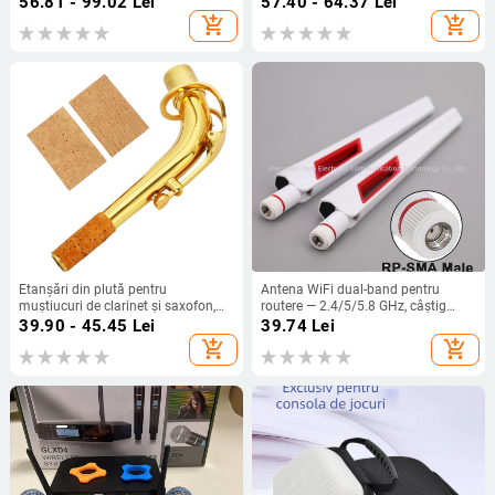
56.81 - 99.02
Lei
57.40 - 64.37
Lei
purtare, realizate pe bază de probă
add_shopping_cart
add_shopping_cart
Etanșări din plută pentru
Antena WiFi dual-band pentru
muștiucuri de clarinet și saxofon,
routere — 2.4/5/5.8 GHz, câștig
gât curbat, model ND42, pachet 2
înalt, prin perete, conector SMA,
39.90 - 45.45
Lei
39.74
Lei
sau 3 bucăți
SWR ≤ 1.2
add_shopping_cart
add_shopping_cart