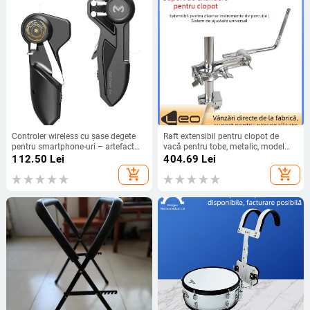
Controler wireless cu șase degete
Raft extensibil pentru clopot de
pentru smartphone-uri – artefact
vacă pentru tobe, metalic, model
Chicken Eating, interfață Type-C,
ECA08, suport de tobe
112.50
Lei
404.69
Lei
carcasă ABS + metal, fără vibrații,
multifuncțional
add_shopping_cart
add_shopping_cart
compatibil cu iPhone și Android