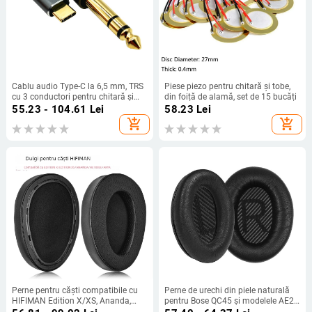
Cablu audio Type-C la 6,5 mm, TRS
Piese piezo pentru chitară și tobe,
cu 3 conductori pentru chitară și
din foiță de alamă, set de 15 bucăți
amplificator, placat cu aur
55.23 - 104.61
Lei
58.23
Lei
add_shopping_cart
add_shopping_cart
Perne pentru căști compatibile cu
Perne de urechi din piele naturală
HIFIMAN Edition X/XS, Ananda,
pentru Bose QC45 și modelele AE2
HE1000SE, Arya — confortabile la
QC15 QC25 QC35 QC35II