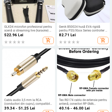
GLXD4 microfon profesional pentru
Genik B50024 husă EVA rigidă
scenă și streaming live (karaoke) –
pentru PS5/Xbox Series controller –
răspuns în frecvență 20 Hz–20 kHz;
anti-alunecare, depozitare 1
522.96
Lei
82.71
Lei
SNR ≥60 dB; baterie detașabilă
controler, husă ușoară
add_shopping_cart
add_shopping_cart
1000–1200 mAh, autonomie 6–8 h
Cablu audio 3,5 mm la RCA
Teo RG174 cablu de extensie pentru
(conductori din cupru), compatibil
antenă, conectori RP-SMA
TCL și Xiaomi TV
masculin/feminin, 50 ohm, câștig 5
39.34 - 51.25
Lei
40.16 - 46.00
Lei
dBi, SWR ≤ 1.5