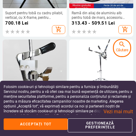
Suport pentru tobă cu cadru pliabil,
Ramă din aliaj de aluminiu alb
vertical, cu X-frame, pentru
pentru tobă de marș, accesoriu
reprezentații universale
personalizat pentru instrumente
700.18
Lei
313.43 - 509.51
Lei
muzicale
add_shopping_cart
add_shopping_cart
search
Căutare
Folosim cookie-uri și tehnologii similare pentru a furniza și îmbunătăți
Serviciul nostru, pentru a vă oferi cea mai bună experiență de utilizare, pentru a
menține securitatea platformei, pentru a personaliza conținutul și reclamele și
pentru a măsura eficacitatea campaniilor noastre de marketing. Alegerea
Aparat pentru tobe: hi-hat clutch cu
Suport pentru tobă snare —
opțiunii „Acceptă tot”, vă exprimați acordul ca noi și partenerii noștri de
cârlig pentru drum kit – Back Wave
construcție din fier, înălțime
Vezi mai mult
Device Music
reglabilă, model SG-JGZJ-H-Y
încredere să stocăm cookie-uri și tehnologii similare pe dispozitivul dvs. în
179.57
Lei
531.42
Lei
scopuri publicitare și analitice. Vă puteți gestiona preferințele în orice moment
add_shopping_cart
add_shopping_cart
făcând clic pe „Gestionează preferințele”. Pentru mai multe informații, vă
GESTIONEAZĂ
ACCEPTAȚI TOT
rugăm să consultați
Politica noastră de confidențialitate
.
PREFERINȚELE