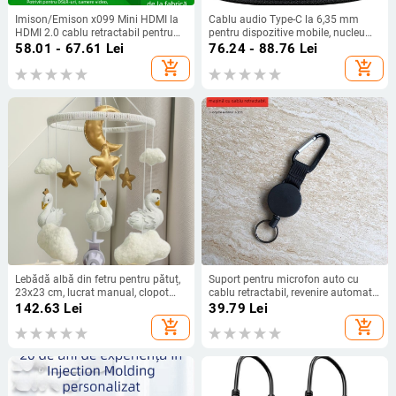
Imison/Emison x099 Mini HDMI la
Cablu audio Type-C la 6,35 mm
HDMI 2.0 cablu retractabil pentru
pentru dispozitive mobile, nucleu
camera micro SLR, cupru fără
din cupru pur, conductor din cupru
58.01 - 67.61
Lei
76.24 - 88.76
Lei
oxigen, placare cu aur, lungime 1,5
desoxidat, ROSH certificat, 100 g
add_shopping_cart
add_shopping_cart
m, model x099
Lebădă albă din fetru pentru pătuț,
Suport pentru microfon auto cu
23x23 cm, lucrat manual, clopot
cablu retractabil, revenire automată,
pentru bebeluș
antiderapant, model 8900 (Brand:
142.63
Lei
39.79
Lei
yintalk; Compatibil cu: 8900)
add_shopping_cart
add_shopping_cart