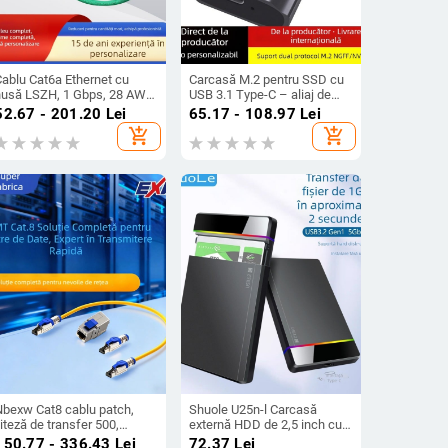
Cablu Cat6a Ethernet cu
Carcasă M.2 pentru SSD cu
husă LSZH, 1 Gbps, 28 AWG
USB 3.1 Type-C – aliaj de
upru fără oxigen, -40°C
aluminiu, protocol dual
52.67 - 201.20
Lei
65.17 - 108.97
Lei
până la 70°C
NGFF/MVMe, până la 8TB,
add_shopping_cart
add_shopping_cart
model TNP07
Nbexw Cat8 cablu patch,
Shuole U25n-l Carcasă
iteză de transfer 500,
externă HDD de 2,5 inch cu
emperatură de lucru -25°C,
Type-C, montaj fără unelte,
150.77 - 336.43
Lei
72.37
Lei