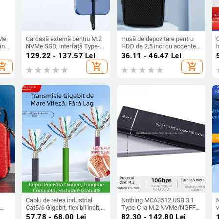
VMe
Carcasă externă pentru M.2
Husă de depozitare pentru
ână
NVMe SSD, interfață Type-C,
HDD de 2,5 inci cu accente
aliaj de aluminiu, Hy257,
din piele EVA, organizator
c
i
129.22 - 137.57
Lei
36.11 - 46.47
Lei
citire de 10 Gbps
pentru căști și cabluri, husă
hopping_cart
add_shopping_cart
add_shopping_cart
de protecție din pânză
Cablu de rețea industrial
Nothing MCA3512 USB 3.1
Cat5/6 Gigabit, flexibil înalt,
Type-C la M.2 NVMe/NGFF
v
are
pentru drag-chain, 8
Carcasă externă SSD Gen2,
t
57.78 - 68.00
Lei
82.30 - 142.80
Lei