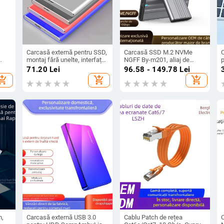
Carcasă externă pentru SSD,
Carcasă SSD M.2 NVMe
montaj fără unelte, interfață
NGFF By-m201, aliaj de
SATA, USB 3.0, suport până
aluminiu, 10Gbps, suport
i
71.20
Lei
96.58 - 149.78
Lei
iniu,
la 6 TB
până la 8TB
hopping_cart
add_shopping_cart
add_shopping_cart
del
m,
Carcasă externă USB 3.0
Cablu Patch de rețea