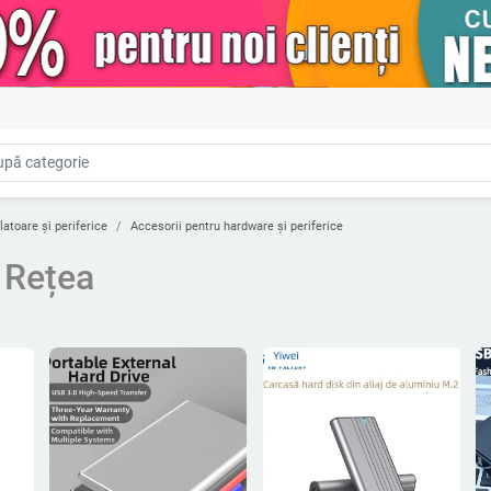
latoare și periferice
Accesorii pentru hardware și periferice
 Rețea