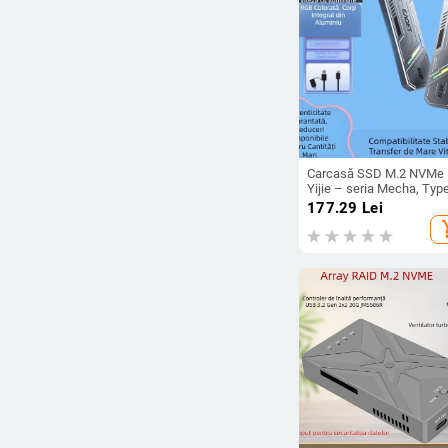
Carcasă SSD M.2 NVMe
Yijie – seria Mecha, Typ
3.2, SSD extern portabil
177.29
Lei
add_s