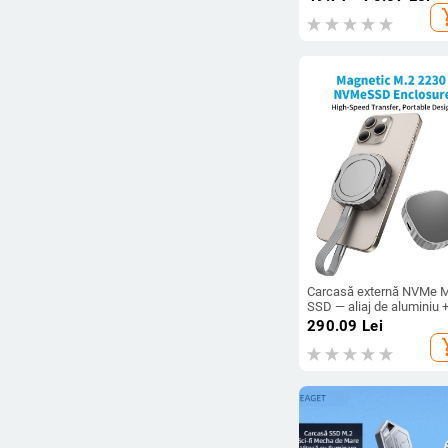
OEM, include 1 pachet d
add_s
stocare pentru disc dur
mobil
Carcasă externă NVMe 
SSD — aliaj de aluminiu 
silicon; suport pentru
290.09
Lei
memorie; PD până la 10
add_s