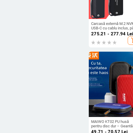
Carcasă externă M.2 N
USB-C cu cablu inclus, p
la 4TB, 20Gbps, model
275.21 - 277.94
Le
PH802-2364 (OEM)
add_s
MAIWO KT02 PU husă
pentru disc dur – Geantă
digitală portabilă, proces
49.71 - 70.57
Lei