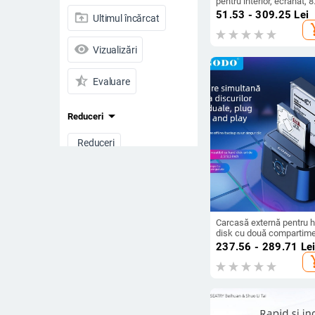
pentru interior, ecranat, 8
conductori, Negru
51.53 - 309.25
Lei
drive_folder_upload
Ultimul încărcat
add_s
visibility
Vizualizări
star_half
Evaluare
arrow_drop_down
Reduceri
Reduceri
Toate produsele
Preț
-
Carcasă externă pentru 
disk cu două compartim
USB 3.0, până la 32 TB,
237.56 - 289.71
Le
disponibil OEM și etichet
add_s
Ștergeți filtrele
privată