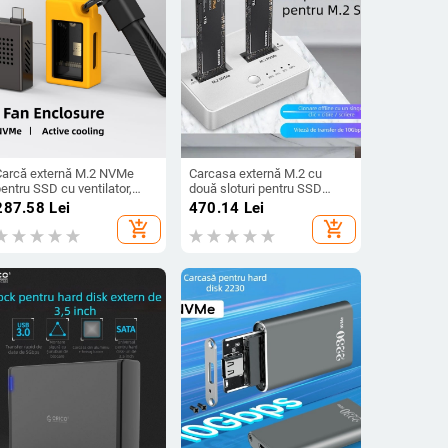
Carcă externă M.2 NVMe
Carcasa externă M.2 cu
entru SSD cu ventilator,
două sloturi pentru SSD
liaj de zinc, 10 Gbps, capac
SATA/NVMe, USB 3.1 Gen2,
287.58
Lei
470.14
Lei
uperior transparent
10 Gbps, clonare, aliaj de
add_shopping_cart
add_shopping_cart
aluminiu + ABS, până la 4 TB