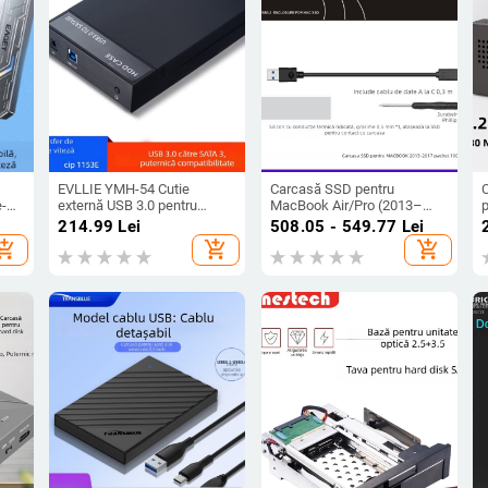
EVLLIE YMH-54 Cutie
Carcasă SSD pentru
e-C
externă USB 3.0 pentru
MacBook Air/Pro (2013–
p
discuri SATA de 2,5/3,5 inch,
2017), USB 3.2 Gen2 Type-A,
a
214.99
Lei
508.05 - 549.77
Lei
Suport până la 8 TB, Viteză
până la 3 TB, model
s
hopping_cart
add_shopping_cart
add_shopping_cart
de transfer până la 5 Gbps
Enc2mac-j31, material PCB