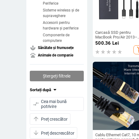
Periferice
Sisteme wireless și de
supraveghere
Accesorii pentru
hardware și periferice
Carcasă SSD pentru
Componente de
MacBook Pro/Air 2013–
compiutere
2016, USB 3.2 Type-C,
500.36
Lei
carcasă din aliaj de alum
spa
Sănătate și frumusețe
add_s
suportă până la 4TB, Mo
pets
Animale de companie
MCA7116
Ștergeți filtrele
arrow_drop_down
Sortați după
Cea mai bună
compare_arrows
potrivire
arrow_upward
Preț crescător
arrow_downward
Preț descrescător
Cablu Ethernet Cat7, 10 