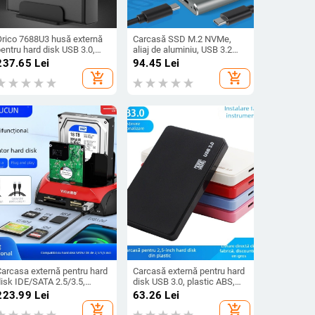
Orico 7688U3 husă externă
Carcasă SSD M.2 NVMe,
entru hard disk USB 3.0,
aliaj de aluminiu, USB 3.2
arcasa din aluminiu, suport
Type-C, 10Gbps, formă
237.65
Lei
94.45
Lei
până la 16TB, 6Gbps
2230, Suportă până la 2TB
add_shopping_cart
add_shopping_cart
Carcasa externă pentru hard
Carcasă externă pentru hard
disk IDE/SATA 2.5/3.5,
disk USB 3.0, plastic ABS,
nterfață USB 2.0, suport
suport până la 2TB
223.99
Lei
63.26
Lei
până la 6TB
add_shopping_cart
add_shopping_cart