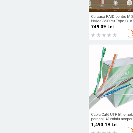
Carcasă RAID pentru M.
NVMe SSD cu Type-C U
3.2 Gen2x2, 20Gbps, alia
749.09
Lei
aluminiu, până la 4TB, m
add_s
PH8586R
Cablu Cat6 UTP Ethernet,
perechi, Aluminiu acoperi
cupru (CCA), 0,5 mm, un
1,493.19
Lei
tambur, Model C600
add_s