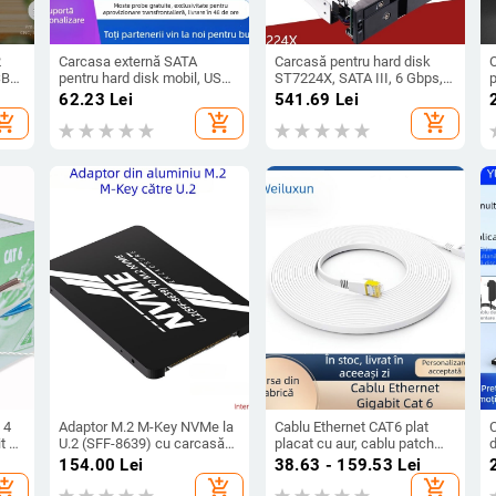
2
Carcasa externă SATA
Carcasă pentru hard disk
SB
pentru hard disk mobil, USB
ST7224X, SATA III, 6 Gbps,
p
j de
3.0, model C200, brand
aluminiu aliaj și oțel
c
62.23
Lei
541.69
Lei
odel
Create blue, material
inoxidabil, capacitate
hopping_cart
add_shopping_cart
add_shopping_cart
ABS+PC, suport capacitate
nelimitată
256GB–6TB, viteză transfer
5Gbps, garanție 1 an
 4
Adaptor M.2 M-Key NVMe la
Cablu Ethernet CAT6 plat
t cu
U.2 (SFF-8639) cu carcasă
placat cu aur, cablu patch
din aluminiu
Gigabit, cupru fără oxigen,
i
154.00
Lei
38.63 - 159.53
Lei
cablu de conectare pentru
hopping_cart
add_shopping_cart
add_shopping_cart
supraveghere și router