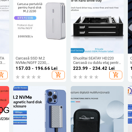
ATA
Carcasă SSD M.2
Shuolitai SEATAY HD220
 3.0
NVMe/NGFF 2230,
Carcasă cu dublu etaj pentru
protocoale duale, USB 10
hard disk
d
157.03 - 196.66
Lei
223.99 - 234.42
Lei
Gbps, carcasă CNC din aliaj
hopping_cart
add_shopping_cart
add_shopping_cart
de aluminiu pentru disipare
termică