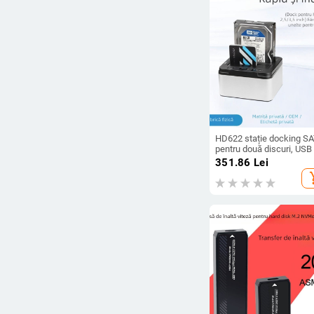
HD622 stație docking S
pentru două discuri, USB
și funcție de clonare
351.86
Lei
add_s