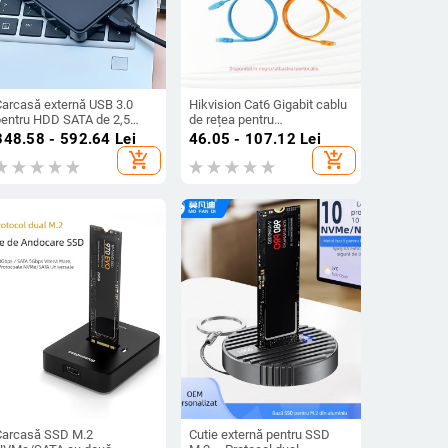
Carcasă externă USB 3.0
Hikvision Cat6 Gigabit cablu
pentru HDD SATA de 2,5
de rețea pentru
nch, carcasă ABS, până la 2
supraveghere, 8 nuclee, 4
348.58 - 592.64
Lei
46.05 - 107.12
Lei
TB, HDD 7200 rpm
perechi, dublu ecranat,
add_shopping_cart
add_shopping_cart
model DS-1LN5E, pentru
interior și exterior
Carcasă SSD M.2
Cutie externă pentru SSD