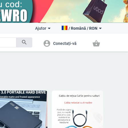
Ajutor
/
Română
/
RON
search
account_circle
shopping_basket
Conectați-vă