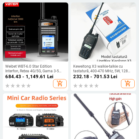
Weibet WBT-6.0 Star Edition
Keweitong X3 walkie-talkie cu
Interfon, Rețea 4G/5G, Gama 3-5
tastatură, 400-470 MHz, 5W, 128
km, Baterie Li-ion 4900 mAh
canale, rază 5-10 km, baterie 1500
684.43 - 1,149.61
Lei
232.18 - 701.53
Lei
mAh
add_shopping_cart
add_shopping_cart