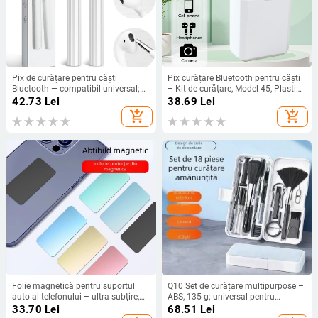
Pix de curățare pentru căști
Pix curățare Bluetooth pentru căști
Bluetooth — compatibil universal;
– Kit de curățare, Model 45, Plastic,
corp din plastic; model Q2; greutate
Greutate 16
42.73
Lei
38.69
Lei
14,7 g; Funcție: curățare căști,
add_shopping_cart
add_shopping_cart
telefoane mobile și alte dispozitive
electronice; garanție 1 an
Folie magnetică pentru suportul
Q10 Set de curățare multipurpose –
auto al telefonului – ultra-subțire,
ABS, 135 g; universal pentru
model 1, compatibil universal.
telefoane, tablete și tastaturi; 100
33.70
Lei
68.51
Lei