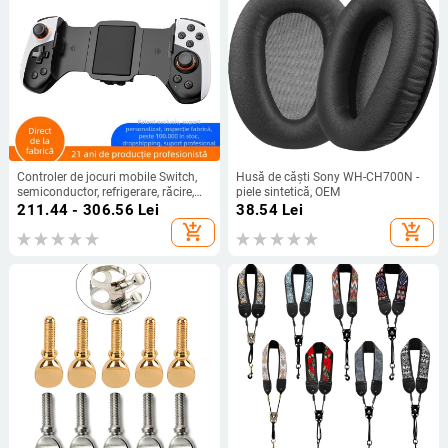
Controler de jocuri mobile Switch,
Husă de căști Sony WH-CH700N -
semiconductor, refrigerare, răcire,
piele sintetică, OEM
Android, iOS, universal, Bluetooth,
211.44 - 306.56
Lei
38.54
Lei
fără activare, wireless
add_shopping_cart
add_shopping_cart