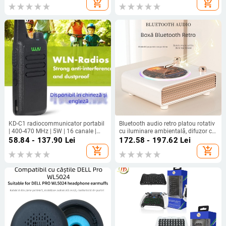
add_shopping_cart
add_shopping_cart
KD-C1 radiocommunicator portabil
Bluetooth audio retro platou rotativ
| 400-470 MHz | 5W | 16 canale |
cu iluminare ambientală, difuzor cu
rază 3-5 km | Li‑ion 1500 mAh |
încărcare fără fir
58.84 - 137.90
Lei
172.58 - 197.62
Lei
Rezistent la cădere | 3.7V
add_shopping_cart
add_shopping_cart