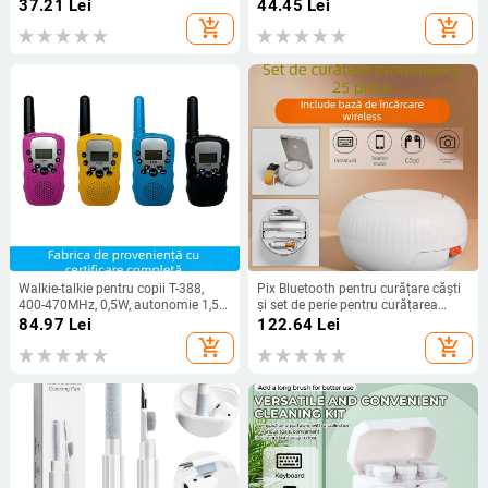
material PC
simplificată
37.21
Lei
44.45
Lei
add_shopping_cart
add_shopping_cart
Walkie-talkie pentru copii T-388,
Pix Bluetooth pentru curățare căști
400-470MHz, 0,5W, autonomie 1,5–
și set de perie pentru curățarea
3km, 4 baterii AA, cu display
tastaturii - compatibil cu
84.97
Lei
122.64
Lei
calculatorul și telefonul mobil,
add_shopping_cart
add_shopping_cart
model q6x, piele PU