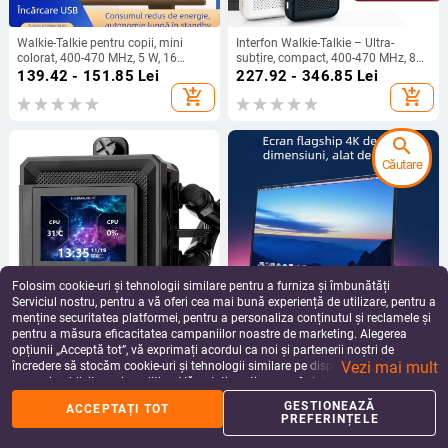
Walkie-Talkie pentru copii, mini
Interfon Walkie-Talkie – Ultra-
colorat, 400-470 MHz, 5 W, 16
subțire, compact, 400-470 MHz, 8W,
canale, rază 1.5-3 km, baterie 3600
16 canale, autonomie 5-10 km,
139.42 - 151.85
Lei
227.92 - 346.85
Lei
mAh
baterie 8000 mAh
add_shopping_cart
add_shopping_cart
search
Căutare
Folosim cookie-uri și tehnologii similare pentru a furniza și îmbunătăți
Serviciul nostru, pentru a vă oferi cea mai bună experiență de utilizare, pentru a
menține securitatea platformei, pentru a personaliza conținutul și reclamele și
pentru a măsura eficacitatea campaniilor noastre de marketing. Alegerea
Radiator CPU cu răcire prin apă
Monitor portabil IPS cu rezoluție
opțiunii „Acceptă tot”, vă exprimați acordul ca noi și partenerii noștri de
Frozen Warframe
1080p, raport aspect 16:9, interfață
Vezi mai mult
USB/HDMI, alimentare de 15W
încredere să stocăm cookie-uri și tehnologii similare pe dispozitivul dvs. în
992.43 - 1,453.44
Lei
809.43 - 1,339.29
Lei
scopuri publicitare și analitice. Vă puteți gestiona preferințele în orice moment
add_shopping_cart
add_shopping_cart
făcând clic pe „Gestionează preferințele”. Pentru mai multe informații, vă
GESTIONEAZĂ
ACCEPTAȚI TOT
rugăm să consultați
Politica noastră de confidențialitate
.
PREFERINȚELE