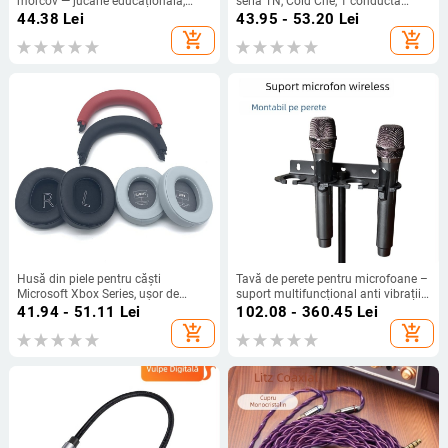
morcov — jucărie educațională,
seria TN, Cold Che, 1 conductă
înregistrare 40 s, format de
termică, 50 g, silențios
44.38
Lei
43.95 - 53.20
Lei
înregistrare: Altul, baterie AA,
add_shopping_cart
add_shopping_cart
carcasă ABS, fără suport pentru
card de memorie
Husă din piele pentru căști
Tavă de perete pentru microfoane –
Microsoft Xbox Series, ușor de
suport multifuncțional anti vibrații
instalat și confortabil de purtat
pentru microfoane cu fir și fără fir
41.94 - 51.11
Lei
102.08 - 360.45
Lei
(piele artificială)
add_shopping_cart
add_shopping_cart