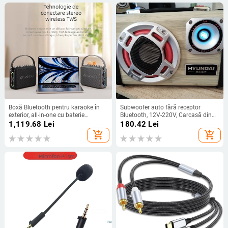
Boxă Bluetooth pentru karaoke în
Subwoofer auto fără receptor
exterior, all-in-one cu baterie
Bluetooth, 12V-220V, Carcasă din
încorporată, 75W, răspuns în
aliaj de aluminiu, IPX4, 40Hz-
1,119.68
Lei
180.42
Lei
frecvență 100Hz-20kHz, SNR
20kHz, SNR ≥100dB, baterie
add_shopping_cart
add_shopping_cart
≥70dB, 4000–6000mAh
încorporată 1200-2000mAh, SY-31
Carcasă PC