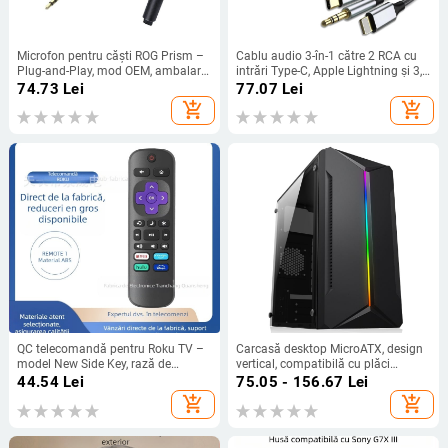
Microfon pentru căști ROG Prism –
Cablu audio 3-în-1 către 2 RCA cu
Plug-and-Play, mod OEM, ambalare
intrări Type-C, Apple Lightning și 3,5
individuală, suport distribuție
mm, 2× RCA ieșiri, conductoare din
74.73
Lei
77.07
Lei
unitate
cupru fără oxigen, cupru placat cu
add_shopping_cart
add_shopping_cart
staniu, ROHS
QC telecomandă pentru Roku TV –
Carcasă desktop MicroATX, design
model New Side Key, rază de
vertical, compatibilă cu plăci
transmisie 15m, pentru televizor
MicroATX, USB 2.0 frontal, fără
44.54
Lei
75.05 - 156.67
Lei
sursă standard
add_shopping_cart
add_shopping_cart