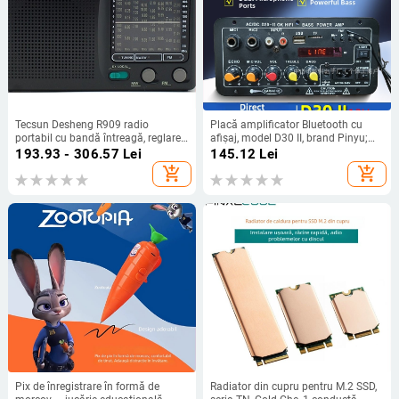
Tecsun Desheng R909 radio
Placă amplificator Bluetooth cu
portabil cu bandă întreagă, reglare
afișaj, model D30 II, brand Pinyu;
manuală a stațiilor, sunet mono,
Intrări Bluetooth, USB, TF, FM radio;
193.93 - 306.57
Lei
145.12
Lei
difuzor încorporat
Putere 25W; Alimentare
add_shopping_cart
add_shopping_cart
DC12V/AC110-240V
Pix de înregistrare în formă de
Radiator din cupru pentru M.2 SSD,