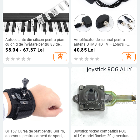
Autocolante din silicon pentru pian
Amplificator de semnal pentru
cu ghid de învățare pentru 88 de
antenă DTMB HD TV – Long's –
taste
Brand privat autorizat
58.04 - 67.37
Lei
40.85
Lei
add_shopping_cart
add_shopping_cart
GP157 Curea de braț pentru GoPro,
Joystick rocker compatibil ROG
accesoriu pentru cameră de sport,
ALLY, model Rocker, 20 g, versiune