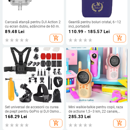
Carcasă etanșă pentru DJI Action 2
Geantă pentru boluri cristal, 6–12
cu ecran dublu, adâncime de 60 m.
inci, portabilă
89.48
Lei
110.99 - 185.57
Lei
add_shopping_cart
add_shopping_cart
Set universal de accesorii cu curea
Mini walkie-talkie pentru copii, raza
de piept pentru GoPro și DJI Osmo
de acțiune 1,5–3 km, 22 canale,
Action – pentru ciclism, scufundări,
ieșire RF 0,5 W, baterie litiu 400
168.29
Lei
285.33
Lei
zbor și streaming live
mAh, cu afișaj
add_shopping_cart
add_shopping_cart