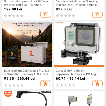
Grip cu buton pentru Insta360 Ace
Cap de vioară din arțar Greenina,
Pro 2 cu lentilă UV – Strange
origine Hebei Hengshui, ambalaj
Leaves
carton
122.80
Lei
83.65
Lei
add_shopping_cart
add_shopping_cart
Baterie pentru DJI Action 5 Pro, 4, 3
Carcasă GoPro Hero4
și Osmo360 – carcasă ABS; include
impermeabilă, Carcasă PC, Logo
baterie și cutie
imprimat, Potrivită pentru Hero4
95.35 - 260.44
Lei
60.71 - 95.14
Lei
add_shopping_cart
add_shopping_cart