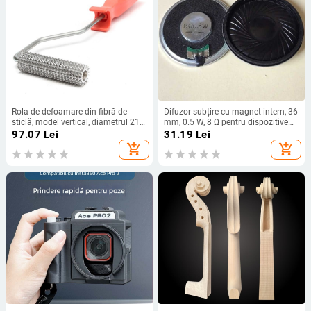
Rola de defoamare din fibră de
Difuzor subțire cu magnet intern, 36
sticlă, model vertical, diametrul 21
mm, 0.5 W, 8 Ω pentru dispozitive
mm, lungimea 75 mm
smart home
97.07
Lei
31.19
Lei
add_shopping_cart
add_shopping_cart