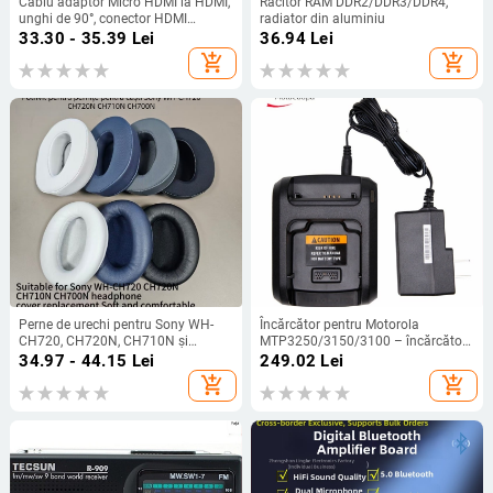
Cablu adaptor Micro HDMI la HDMI,
Răcitor RAM DDR2/DDR3/DDR4,
unghi de 90°, conector HDMI
radiator din aluminiu
femelă, pentru tablete
33.30 - 35.39
Lei
36.94
Lei
add_shopping_cart
add_shopping_cart
Perne de urechi pentru Sony WH-
Încărcător pentru Motorola
CH720, CH720N, CH710N și
MTP3250/3150/3100 – încărcător
CH700N – piele artificială
de tip stand, rezistent la praf, intrare
34.97 - 44.15
Lei
249.02
Lei
100-240V, ieșire 7,4V
add_shopping_cart
add_shopping_cart