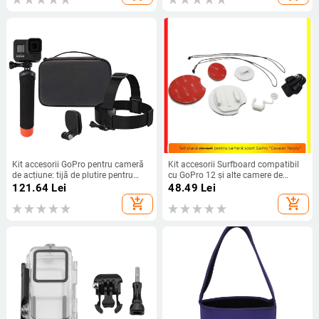
Kit accesorii GoPro pentru cameră
Kit accesorii Surfboard compatibil
de acțiune: tijă de plutire pentru
cu GoPro 12 și alte camere de
scufundări, selfie stick și suport de
acțiune, pentru surfing și scufundări
121.64
Lei
48.49
Lei
montare
add_shopping_cart
add_shopping_cart