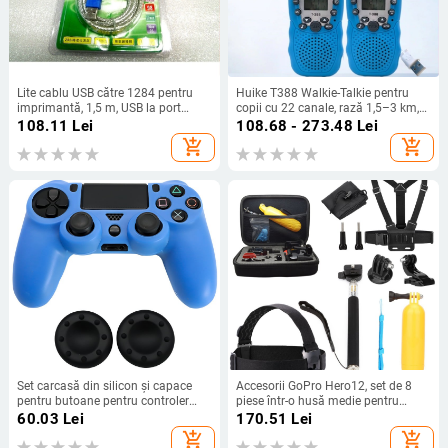
Lite cablu USB către 1284 pentru
Huike T388 Walkie-Talkie pentru
imprimantă, 1,5 m, USB la port
copii cu 22 canale, rază 1,5–3 km,
paralel, nucleu din cupru
putere RF 0,5 W, baterie litiu 3,7 V,
108.11
Lei
108.68 - 273.48
Lei
cu afișaj
add_shopping_cart
add_shopping_cart
Set carcasă din silicon și capace
Accesorii GoPro Hero12, set de 8
pentru butoane pentru controler
piese într-o husă medie pentru
PS4: Carcasă de protecție pentru
cameră de acțiune în aer liber;
60.03
Lei
170.51
Lei
controlerul PS4 cu 2 capace pentru
scufundări, surfing, ciclism, off-road
add_shopping_cart
add_shopping_cart
butoane la ora 8