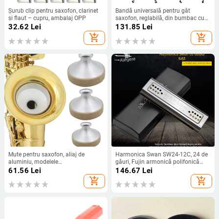
Șurub clip pentru saxofon, clarinet
Bandă universală pentru gât
și flaut – cupru, ambalaj OPP
saxofon, reglabilă, din bumbac cu
elemente metalice, design brodat,
32.62
Lei
131.85
Lei
modelele TS-05–TS-13
add_shopping_cart
add_shopping_cart
Mute pentru saxofon, aliaj de
Harmonica Swan SW24-12C, 24 de
aluminiu, modelele
găuri, Fujin armonică polifonică
ND111/ND112/ND113, silențios
dublă, capac cromat din cupru,
61.56
Lei
146.67
Lei
pentru practică
găuri de sunet din rășină
add_shopping_cart
add_shopping_cart