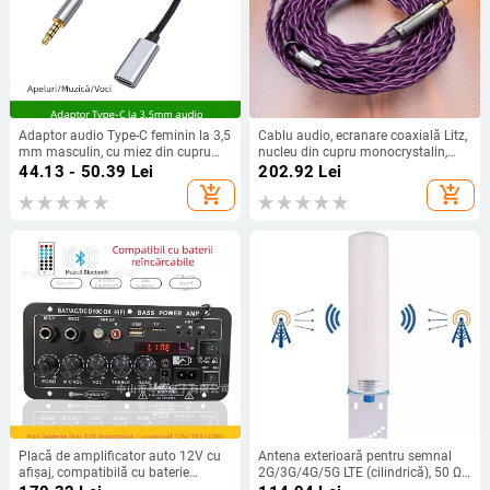
Adaptor audio Type-C feminin la 3,5
Cablu audio, ecranare coaxială Litz,
mm masculin, cu miez din cupru
nucleu din cupru monocrystalin,
pur, pentru dispozitive digitale
împletire încrucișată; conectori
44.13 - 50.39
Lei
202.92
Lei
drepți 2.5/3.5/4.4 mm; MMCX sau
add_shopping_cart
add_shopping_cart
0.78 mm 2-pin, QDC sau TFZ
compatibilitate.
Placă de amplificator auto 12V cu
Antena exterioară pentru semnal
afișaj, compatibilă cu baterie
2G/3G/4G/5G LTE (cilindrică), 50 Ω,
reîncărcabilă, modul Bluetooth
12 dBi, SWR ≤ 1.8