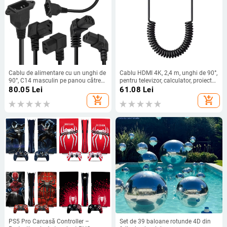
Cablu de alimentare cu un unghi de
Cablu HDMI 4K, 2,4 m, unghi de 90°,
90°, C14 masculin pe panou către
pentru televizor, calculator, proiector
C13 feminin, miez de cupru 0,75
și cameră
80.05
Lei
61.08
Lei
mm²
add_shopping_cart
add_shopping_cart
PS5 Pro Carcasă Controller –
Set de 39 baloane rotunde 4D din