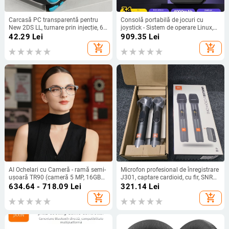
Carcasă PC transparentă pentru
Consolă portabilă de jocuri cu
New 2DS LL, turnare prin injecție, 60
joystick - Sistem de operare Linux,
g, origine Huizhou
interfață Type-C, conectivitate
42.29
Lei
909.35
Lei
wireless, MP4 player, stil nostalgic
add_shopping_cart
add_shopping_cart
AI Ochelari cu Cameră - ramă semi-
Microfon profesional de înregistrare
ușoară TR90 (cameră 5 MP, 16GB
J301, captare cardioid, cu fir, SNR
memorie, baterie 220mAh, greutate
≥75 dB, tensiune de lucru 5 V
634.64 - 718.09
Lei
321.14
Lei
37g)
add_shopping_cart
add_shopping_cart