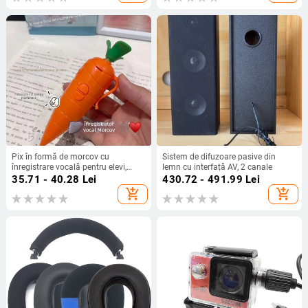
Pix în formă de morcov cu
Sistem de difuzoare pasive din
înregistrare vocală pentru elevi,
lemn cu interfață AV, 2 canale
jucărie drăguță
35.71 - 40.28
Lei
430.72 - 491.99
Lei
add_shopping_cart
add_shopping_cart