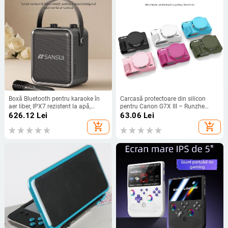
Boxă Bluetooth pentru karaoke în
Carcasă protectoare din silicon
aer liber, IPX7 rezistent la apă,
pentru Canon G7X III – Runzhe
baterie încorporată 6000mAh, 50W
husă moale, anti zgârietură și anti-
626.12
Lei
63.06
Lei
putere, Bluetooth 5.0
cădere, include husă siliconică și
add_shopping_cart
add_shopping_cart
capac de cameră