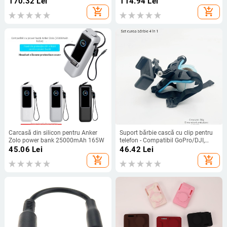
170.32
Lei
114.94
Lei
pentru karaoke
add_shopping_cart
add_shopping_cart
Carcasă din silicon pentru Anker
Suport bărbie cască cu clip pentru
Zolo power bank 25000mAh 165W
telefon - Compatibil GoPro/DJI,
PP+TPE, Model GR19
45.06
Lei
46.42
Lei
add_shopping_cart
add_shopping_cart