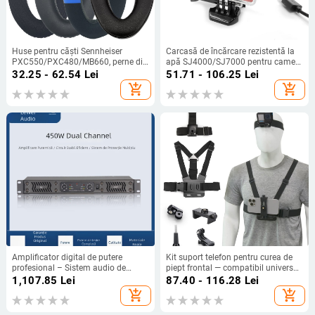
Huse pentru căști Sennheiser
Carcasă de încărcare rezistentă la
PXC550/PXC480/MB660, perne din
apă SJ4000/SJ7000 pentru camere
burete și husă din piele
de acțiune — include carcasă
32.25 - 62.54
Lei
51.71 - 106.25
Lei
rezistentă la apă, conector etanș și
add_shopping_cart
add_shopping_cart
cablu de încărcare
Amplificator digital de putere
Kit suport telefon pentru curea de
profesional – Sistem audio de
piept frontal — compatibil universal,
scenă cu două canale pentru acasă,
din plastic + bandă elastică, logo
1,107.85
Lei
87.40 - 116.28
Lei
spectacole și conferințe
imprimabil
add_shopping_cart
add_shopping_cart