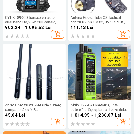
QYT KT8900D transceiver auto
Antena Goose Tube CS Tactical
dual-band UV, 25W, 200 canale,
pentru UV-5R, UV-82, UV-9R PLUS,
rază de până la 50 km
UV-XR, VX-6R și W; rază 5-10 km;
902.24 - 1,095.52
Lei
111.13
Lei
distanță teoretică 5-10 km; fără
add_shopping_cart
add_shopping_cart
baterie; rezistentă la cădere
Antena pentru walkie-talkie Yudeer,
Aidio UV99 walkie-talkie, 15W
compatibilă cu XIR
putere înaltă, cuplare a frecvențelor
P8260/P8268/P8668/P8628/P8608;
printr-un singur atingere, pentru
45.04
Lei
1,014.95 - 1,236.07
Lei
gamă de frecvență 3–5 km; rază
drumuri cu mașina și activități în
add_shopping_cart
add_shopping_cart
teoretică 5–10 km; nu necesită
aer liber, radio portabil, calitate
baterie; rezistentă la praf
aviație