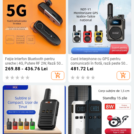
Feijie Interfon Bluetooth pentru
Card Interphone cu GPS pentru
ureche | 4G, Putere RF 2W, Rază 50
comunicații în flotă, rază peste 50
km+, Baterie litiu 1000
km, rețea 5G/4G/3G/2G, baterie Li-
269.88 - 436.76
Lei
481.72
Lei
ion 1000–4000 mAh
add_shopping_cart
add_shopping_cart