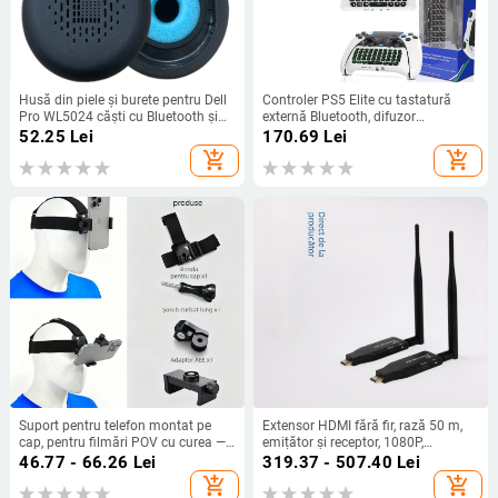
Husă din piele și burete pentru Dell
Controler PS5 Elite cu tastatură
Pro WL5024 căști cu Bluetooth și
externă Bluetooth, difuzor
anulare a zgomotului
încorporat, intrare pentru chat vocal
52.25
Lei
170.69
Lei
add_shopping_cart
add_shopping_cart
Suport pentru telefon montat pe
Extensor HDMI fără fir, rază 50 m,
cap, pentru filmări POV cu curea —
emițător și receptor, 1080P,
Material ABS, compatibil universal,
conectori placate cu aur
46.77 - 66.26
Lei
319.37 - 507.40
Lei
posibilitate adăugare logo
add_shopping_cart
add_shopping_cart