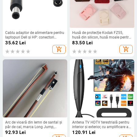
Cablu adaptor de alimentare pentru
Husă de protecție Kodak FZ55,
laptopuri Dell și HP: conectori
husă din silicon, husă moale pentru
7.4x5.0 mm masculin la 4.5x3.0
cameră digitală CCD portabilă
35.62
Lei
83.50
Lei
mm feminin, OEM, marcă YL, model
add_shopping_cart
add_shopping_cart
4530F la 7450M
Arc de vioară din lemn de santal și
Antena TV HDTV terestrială pentru
păr de cal, marca Long Jump,
interior și exterior, cu amplificare a
destinat instrumentelor muzicale
semnalului digital
92.93
Lei
120.91
Lei