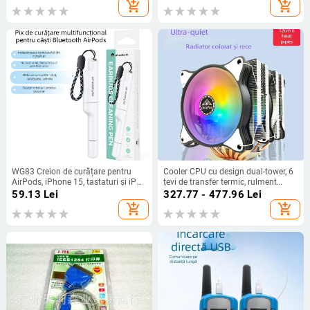
buc. în cutie
add_shopping_cart
add_shopping_cart
WG83 Creion de curățare pentru
Cooler CPU cu design dual-tower, 6
AirPods, iPhone 15, tastaturi și iPad
țevi de transfer termic, rulment
– Universal, procesare OEM, logo
hidraulic, sincronizare RGB 5V,
59.13
Lei
327.77 - 477.96
Lei
gravat cu laser, corp din plastic,
interfață USB 4
add_shopping_cart
add_shopping_cart
greutate 18,5 g