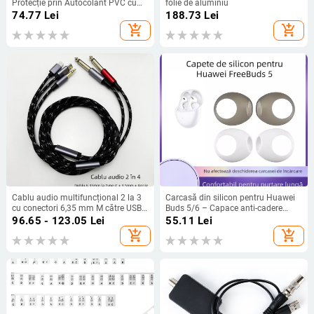
Protecție prin Autocolant PVC cu
folie de aluminiu
canale de aer, imprimare HD, folie
74.77
Lei
188.73
Lei
0.001 mm, personalizabil după
add_shopping_cart
add_shopping_cart
desene
Cablu audio multifuncțional 2 la 3
Carcasă din silicon pentru Huawei
cu conectori 6,35 mm M către USB-
Buds 5/6 – Capace anti-cadere
C, 3,5 mm și Lightning
pentru urechi, Personalizată după
96.65 - 123.05
Lei
55.11
Lei
model, Lansare 2023
add_shopping_cart
add_shopping_cart