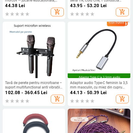
morcov — jucărie educațională,
seria TN, Cold Che, 1 conductă
înregistrare 40 s, format de
termică, 50 g, silențios
44.38
Lei
43.95 - 53.20
Lei
înregistrare: Altul, baterie AA,
add_shopping_cart
add_shopping_cart
carcasă ABS, fără suport pentru
card de memorie
Tavă de perete pentru microfoane –
Adaptor audio Type-C feminin la 3,5
suport multifuncțional anti vibrații
mm masculin, cu miez din cupru
pentru microfoane cu fir și fără fir
pur, pentru dispozitive digitale
102.08 - 360.45
Lei
44.13 - 50.39
Lei
add_shopping_cart
add_shopping_cart