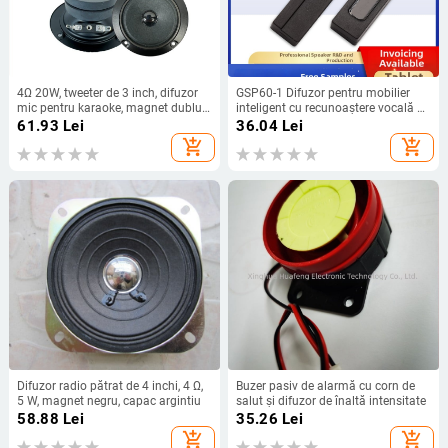
4Ω 20W, tweeter de 3 inch, difuzor
GSP60-1 Difuzor pentru mobilier
mic pentru karaoke, magnet dublu,
inteligent cu recunoaștere vocală și
sunet de scenă
facială, difuzor compact cu
61.93
Lei
36.04
Lei
cavitate, 8 Ω, 92 dB, răspuns în
add_shopping_cart
add_shopping_cart
frecvențe complet
Difuzor radio pătrat de 4 inchi, 4 Ω,
Buzer pasiv de alarmă cu corn de
5 W, magnet negru, capac argintiu
salut și difuzor de înaltă intensitate
58.88
Lei
35.26
Lei
add_shopping_cart
add_shopping_cart