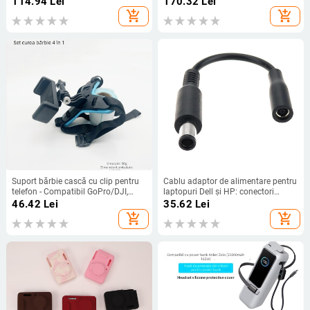
114.94
Lei
170.32
Lei
pentru karaoke
add_shopping_cart
add_shopping_cart
Suport bărbie cască cu clip pentru
Cablu adaptor de alimentare pentru
telefon - Compatibil GoPro/DJI,
laptopuri Dell și HP: conectori
PP+TPE, Model GR19
7.4x5.0 mm masculin la 4.5x3.0
46.42
Lei
35.62
Lei
mm feminin, OEM, marcă YL, model
add_shopping_cart
add_shopping_cart
4530F la 7450M