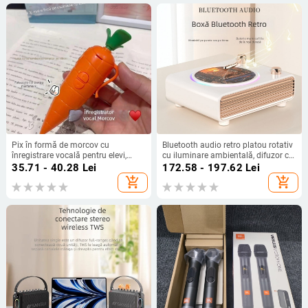
Pix în formă de morcov cu
Bluetooth audio retro platou rotativ
înregistrare vocală pentru elevi,
cu iluminare ambientală, difuzor cu
jucărie drăguță
încărcare fără fir
35.71 - 40.28
Lei
172.58 - 197.62
Lei
add_shopping_cart
add_shopping_cart