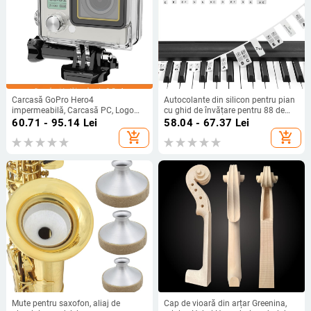
Carcasă GoPro Hero4
Autocolante din silicon pentru pian
impermeabilă, Carcasă PC, Logo
cu ghid de învățare pentru 88 de
imprimat, Potrivită pentru Hero4
taste
60.71 - 95.14
Lei
58.04 - 67.37
Lei
add_shopping_cart
add_shopping_cart
Mute pentru saxofon, aliaj de
Cap de vioară din arțar Greenina,