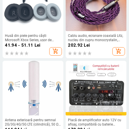
Husă din piele pentru căști
Cablu audio, ecranare coaxială Litz,
Microsoft Xbox Series, ușor de
nucleu din cupru monocrystalin,
instalat și confortabil de purtat
împletire încrucișată; conectori
41.94 - 51.11
Lei
202.92
Lei
(piele artificială)
drepți 2.5/3.5/4.4 mm; MMCX sau
add_shopping_cart
add_shopping_cart
0.78 mm 2-pin, QDC sau TFZ
compatibilitate.
Antena exterioară pentru semnal
Placă de amplificator auto 12V cu
2G/3G/4G/5G LTE (cilindrică), 50 Ω,
afișaj, compatibilă cu baterie
12 dBi, SWR ≤ 1.8
reîncărcabilă, modul Bluetooth