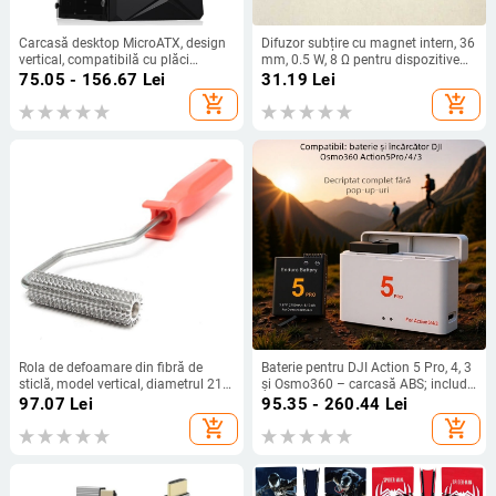
Carcasă desktop MicroATX, design
Difuzor subțire cu magnet intern, 36
vertical, compatibilă cu plăci
mm, 0.5 W, 8 Ω pentru dispozitive
MicroATX, USB 2.0 frontal, fără
smart home
75.05 - 156.67
Lei
31.19
Lei
sursă standard
add_shopping_cart
add_shopping_cart
Rola de defoamare din fibră de
Baterie pentru DJI Action 5 Pro, 4, 3
sticlă, model vertical, diametrul 21
și Osmo360 – carcasă ABS; include
mm, lungimea 75 mm
baterie și cutie
97.07
Lei
95.35 - 260.44
Lei
add_shopping_cart
add_shopping_cart