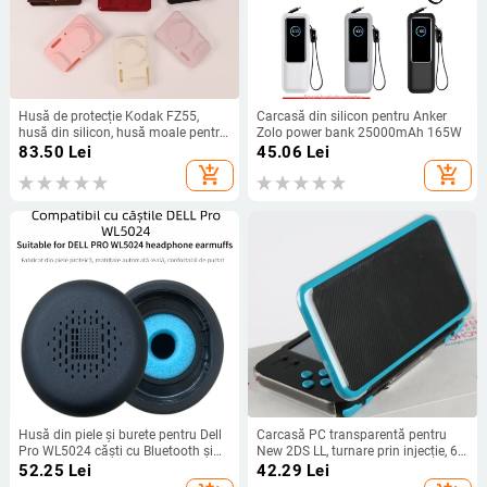
Husă de protecție Kodak FZ55,
Carcasă din silicon pentru Anker
husă din silicon, husă moale pentru
Zolo power bank 25000mAh 165W
cameră digitală CCD portabilă
83.50
Lei
45.06
Lei
add_shopping_cart
add_shopping_cart
Husă din piele și burete pentru Dell
Carcasă PC transparentă pentru
Pro WL5024 căști cu Bluetooth și
New 2DS LL, turnare prin injecție, 60
anulare a zgomotului
g, origine Huizhou
52.25
Lei
42.29
Lei