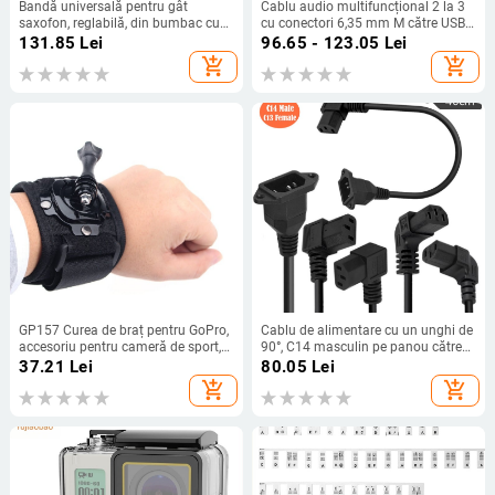
Bandă universală pentru gât
Cablu audio multifuncțional 2 la 3
saxofon, reglabilă, din bumbac cu
cu conectori 6,35 mm M către USB-
elemente metalice, design brodat,
C, 3,5 mm și Lightning
131.85
Lei
96.65 - 123.05
Lei
modelele TS-05–TS-13
add_shopping_cart
add_shopping_cart
GP157 Curea de braț pentru GoPro,
Cablu de alimentare cu un unghi de
accesoriu pentru cameră de sport,
90°, C14 masculin pe panou către
material PC
C13 feminin, miez de cupru 0,75
37.21
Lei
80.05
Lei
mm²
add_shopping_cart
add_shopping_cart