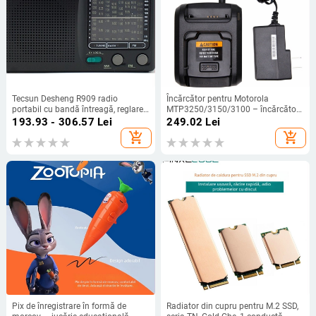
Tecsun Desheng R909 radio
Încărcător pentru Motorola
portabil cu bandă întreagă, reglare
MTP3250/3150/3100 – încărcător
manuală a stațiilor, sunet mono,
de tip stand, rezistent la praf, intrare
193.93 - 306.57
Lei
249.02
Lei
difuzor încorporat
100-240V, ieșire 7,4V
add_shopping_cart
add_shopping_cart
Pix de înregistrare în formă de
Radiator din cupru pentru M.2 SSD,