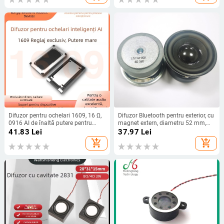
Difuzor pentru ochelari 1609, 16 Ω,
Difuzor Bluetooth pentru exterior, cu
0916 AI de înaltă putere pentru
magnet extern, diametru 52 mm,
ochelari, reglaj EQ
margine PU circulară de 2 inci, 4 Ω,
41.83
Lei
37.97
Lei
5 W, sunet cu gamă completă
add_shopping_cart
add_shopping_cart