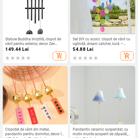
Statuie Buddha liniștită, clopot de
Set DIY cu scoici: clopot de vânt cu
vânt pentru exterior, decor Zen
oglindă, dream catcher, lună —
pentru grădină, cadou, sonerie de
decor interior suspendat, realizare
149.44
Lei
54.88
Lei
ușă personalizată, lumină de zori,
manuală
add_shopping_cart
add_shopping_cart
stil Zen
Clopoțel de vânt din metal,
Pandantiv ceramic suspendat, cu
pandantiv pentru dormitor, decor în
motiv munte acoperit de zăpadă,