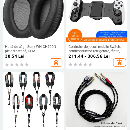
Husă de căști Sony WH-CH700N -
Controler de jocuri mobile Switch,
piele sintetică, OEM
semiconductor, refrigerare, răcire,
Android, iOS, universal, Bluetooth,
38.54
Lei
211.44 - 306.56
Lei
fără activare, wireless
add_shopping_cart
add_shopping_cart