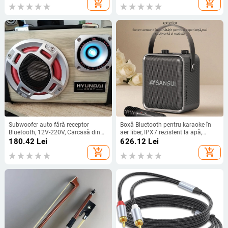
add_shopping_cart
add_shopping_cart
Subwoofer auto fără receptor
Boxă Bluetooth pentru karaoke în
Bluetooth, 12V-220V, Carcasă din
aer liber, IPX7 rezistent la apă,
aliaj de aluminiu, IPX4, 40Hz-
baterie încorporată 6000mAh, 50W
180.42
Lei
626.12
Lei
20kHz, SNR ≥100dB, baterie
putere, Bluetooth 5.0
add_shopping_cart
add_shopping_cart
încorporată 1200-2000mAh, SY-31
Carcasă PC