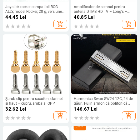
Joystick rocker compatibil ROG
Amplificator de semnal pentru
ALLY, model Rocker, 20 g, versiune
antenă DTMB HD TV – Long's –
simplificată
Brand privat autorizat
44.45
Lei
40.85
Lei
add_shopping_cart
add_shopping_cart
Șurub clip pentru saxofon, clarinet
Harmonica Swan SW24-12C, 24 de
și flaut – cupru, ambalaj OPP
găuri, Fujin armonică polifonică
dublă, capac cromat din cupru,
32.62
Lei
146.67
Lei
găuri de sunet din rășină
add_shopping_cart
add_shopping_cart