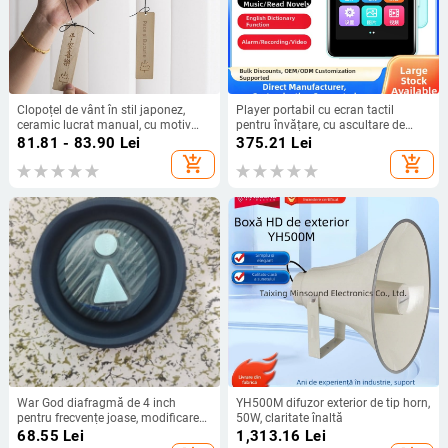
Clopoțel de vânt în stil japonez,
Player portabil cu ecran tactil
ceramic lucrat manual, cu motiv
pentru învățare, cu ascultare de
cartoon drăguț și pandantiv din
engleză, muzică, romane și
81.81 - 83.90
Lei
375.21
Lei
lemn – cadou pentru grădină
dicționar video
add_shopping_cart
add_shopping_cart
War God diafragmă de 4 inch
YH500M difuzor exterior de tip horn,
pentru frecvențe joase, modificare
50W, claritate înaltă
DIY audio — conul difuzorului de
68.55
Lei
1,313.16
Lei