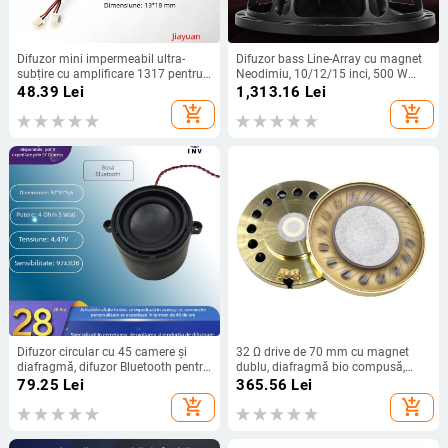
Difuzor mini impermeabil ultra-
Difuzor bass Line-Array cu magnet
subțire cu amplificare 1317 pentru
Neodimiu, 10/12/15 inci, 500 W
sisteme de recunoaștere facială
pentru scenă
48.39
Lei
1,313.16
Lei
add_shopping_cart
add_shopping_cart
Difuzor circular cu 45 camere și
32 Ω drive de 70 mm cu magnet
diafragmă, difuzor Bluetooth pentru
dublu, diafragmă bio compusă,
exterior cu bas profund
pentru căști Hi‑Fi cu bobină în
79.25
Lei
365.56
Lei
mișcare
add_shopping_cart
add_shopping_cart