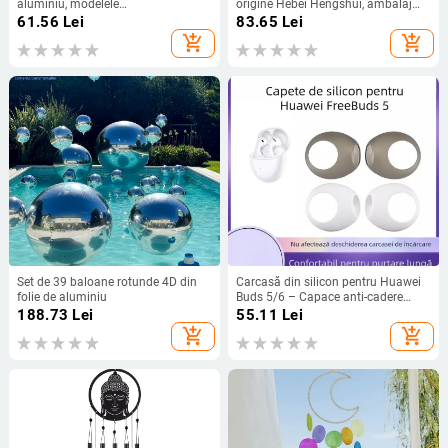
aluminiu, modelele
origine Hebei Hengshui, ambalaj
ND111/ND112/ND113, silențios
carton
61.56
Lei
83.65
Lei
pentru practică
add_shopping_cart
add_shopping_cart
Set de 39 baloane rotunde 4D din
Carcasă din silicon pentru Huawei
folie de aluminiu
Buds 5/6 – Capace anti-cadere
pentru urechi, Personalizată după
188.73
Lei
55.11
Lei
model, Lansare 2023
add_shopping_cart
add_shopping_cart