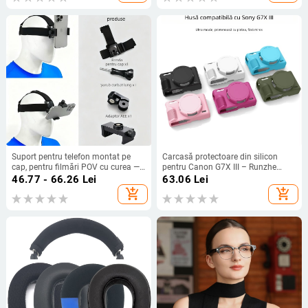
Suport pentru telefon montat pe
Carcasă protectoare din silicon
cap, pentru filmări POV cu curea —
pentru Canon G7X III – Runzhe
Material ABS, compatibil universal,
husă moale, anti zgârietură și anti-
46.77 - 66.26
Lei
63.06
Lei
posibilitate adăugare logo
cădere, include husă siliconică și
add_shopping_cart
add_shopping_cart
capac de cameră