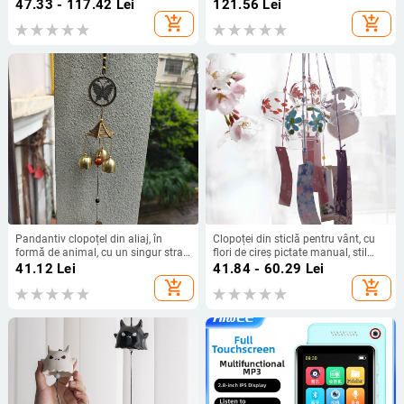
stil chinezesc pentru locuință și
decor pentru casă, cadou rafinat de
47.33 - 117.42
Lei
121.56
Lei
curte
ziua de naștere
add_shopping_cart
add_shopping_cart
Pandantiv clopoțel din aliaj, în
Clopoței din sticlă pentru vânt, cu
formă de animal, cu un singur strat,
flori de cireș pictate manual, stil
ornament suspendat în stil etnic
japonez, ornament suspendat
41.12
Lei
41.84 - 60.29
Lei
pentru grădină și curte
pentru decorul casei
add_shopping_cart
add_shopping_cart