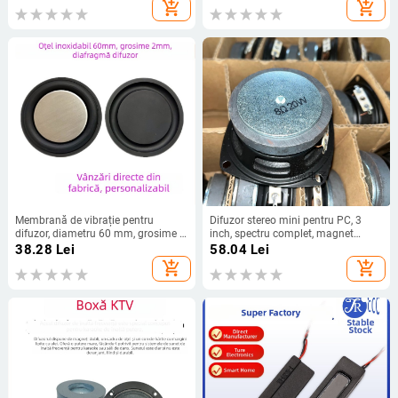
bas
add_shopping_cart
add_shopping_cart
Membrană de vibrație pentru
Difuzor stereo mini pentru PC, 3
difuzor, diametru 60 mm, grosime 2
inch, spectru complet, magnet
mm, membrană audio Bluetooth
extern, porțelan negru lucios
38.28
Lei
58.04
Lei
rotundă 60×2 mm
add_shopping_cart
add_shopping_cart