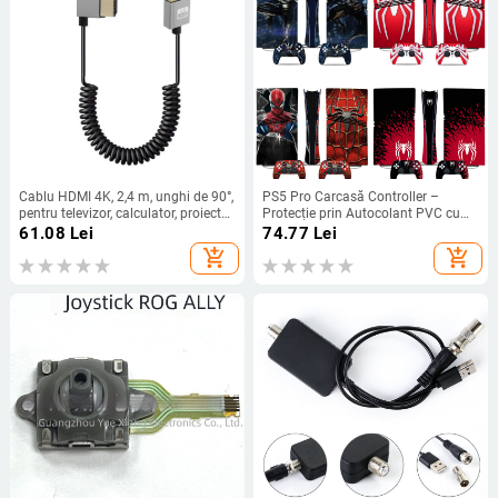
Cablu HDMI 4K, 2,4 m, unghi de 90°,
PS5 Pro Carcasă Controller –
pentru televizor, calculator, proiector
Protecție prin Autocolant PVC cu
și cameră
canale de aer, imprimare HD, folie
61.08
Lei
74.77
Lei
0.001 mm, personalizabil după
add_shopping_cart
add_shopping_cart
desene