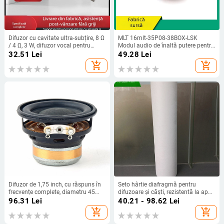
Difuzor cu cavitate ultra-subțire, 8 Ω
MLT 16mlt-35P08-38BOX-LSK
/ 4 Ω, 3 W, difuzor vocal pentru
Modul audio de înaltă putere pentru
jucării, corp pătrat 2831
monitorizare, voce inteligentă, casă
32.51
Lei
49.28
Lei
inteligentă, indicații vocale, robot
add_shopping_cart
add_shopping_cart
Difuzor de 1,75 inch, cu răspuns în
Seto hârtie diafragmă pentru
frecvențe complete, diametru 45
difuzoare și căști, rezistentă la apă
mm, 4 Ω, 10 W
și praf
96.31
Lei
40.21 - 98.62
Lei
add_shopping_cart
add_shopping_cart