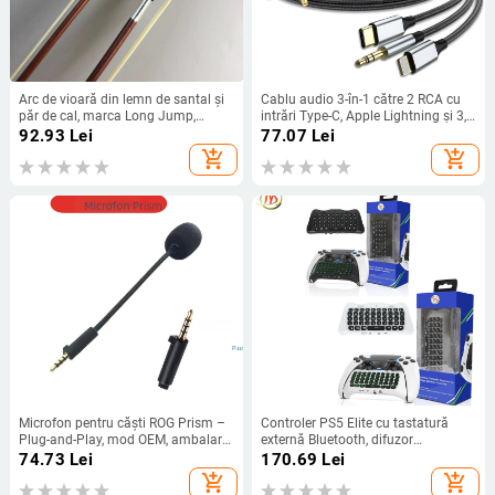
Arc de vioară din lemn de santal și
Cablu audio 3-în-1 către 2 RCA cu
păr de cal, marca Long Jump,
intrări Type-C, Apple Lightning și 3,5
destinat instrumentelor muzicale
mm, 2× RCA ieșiri, conductoare din
92.93
Lei
77.07
Lei
cupru fără oxigen, cupru placat cu
add_shopping_cart
add_shopping_cart
staniu, ROHS
Microfon pentru căști ROG Prism –
Controler PS5 Elite cu tastatură
Plug-and-Play, mod OEM, ambalare
externă Bluetooth, difuzor
individuală, suport distribuție
încorporat, intrare pentru chat vocal
74.73
Lei
170.69
Lei
unitate
add_shopping_cart
add_shopping_cart