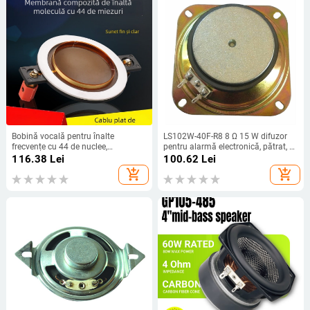
Bobină vocală pentru înalte
LS102W-40F-R8 8 Ω 15 W difuzor
frecvențe cu 44 de nuclee,
pentru alarmă electronică, pătrat, 4
diafragma de 44,5 mm, driver horn,
inchi, IP65, tweeter, 11 V
116.38
Lei
100.62
Lei
cadru scurt, film compozit polimeric
add_shopping_cart
add_shopping_cart
de înaltă putere