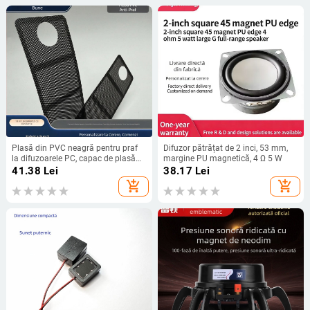
Plasă din PVC neagră pentru praf
Difuzor pătrățat de 2 inci, 53 mm,
la difuzoarele PC, capac de plasă
margine PU magnetică, 4 Ω 5 W
pentru difuzoare PC cu ventilație și
41.38
Lei
38.17
Lei
adeziv, capac ventilator autoadeziv
add_shopping_cart
add_shopping_cart