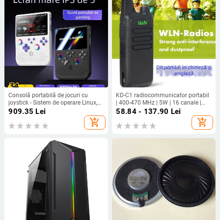
Consolă portabilă de jocuri cu
KD-C1 radiocommunicator portabil
joystick - Sistem de operare Linux,
| 400-470 MHz | 5W | 16 canale |
interfață Type-C, conectivitate
rază 3-5 km | Li‑ion 1500 mAh |
909.35
Lei
58.84 - 137.90
Lei
wireless, MP4 player, stil nostalgic
Rezistent la cădere | 3.7V
add_shopping_cart
add_shopping_cart