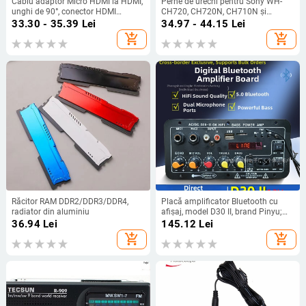
Cablu adaptor Micro HDMI la HDMI,
Perne de urechi pentru Sony WH-
unghi de 90°, conector HDMI
CH720, CH720N, CH710N și
femelă, pentru tablete
CH700N – piele artificială
33.30 - 35.39
Lei
34.97 - 44.15
Lei
add_shopping_cart
add_shopping_cart
Răcitor RAM DDR2/DDR3/DDR4,
Placă amplificator Bluetooth cu
radiator din aluminiu
afișaj, model D30 II, brand Pinyu;
Intrări Bluetooth, USB, TF, FM radio;
36.94
Lei
145.12
Lei
Putere 25W; Alimentare
add_shopping_cart
add_shopping_cart
DC12V/AC110-240V