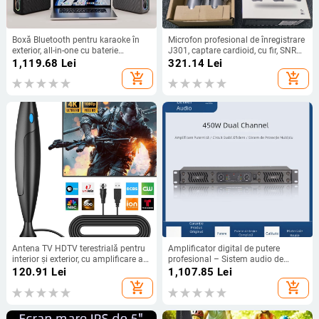
Boxă Bluetooth pentru karaoke în
Microfon profesional de înregistrare
exterior, all-in-one cu baterie
J301, captare cardioid, cu fir, SNR
încorporată, 75W, răspuns în
≥75 dB, tensiune de lucru 5 V
1,119.68
Lei
321.14
Lei
frecvență 100Hz-20kHz, SNR
add_shopping_cart
add_shopping_cart
≥70dB, 4000–6000mAh
Antena TV HDTV terestrială pentru
Amplificator digital de putere
interior și exterior, cu amplificare a
profesional – Sistem audio de
semnalului digital
scenă cu două canale pentru acasă,
120.91
Lei
1,107.85
Lei
spectacole și conferințe
add_shopping_cart
add_shopping_cart