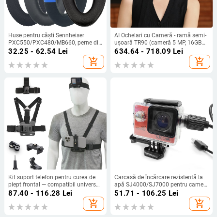
Huse pentru căști Sennheiser
AI Ochelari cu Cameră - ramă semi-
PXC550/PXC480/MB660, perne din
ușoară TR90 (cameră 5 MP, 16GB
burete și husă din piele
memorie, baterie 220mAh, greutate
32.25 - 62.54
Lei
634.64 - 718.09
Lei
37g)
add_shopping_cart
add_shopping_cart
Kit suport telefon pentru curea de
Carcasă de încărcare rezistentă la
piept frontal — compatibil universal,
apă SJ4000/SJ7000 pentru camere
din plastic + bandă elastică, logo
de acțiune — include carcasă
87.40 - 116.28
Lei
51.71 - 106.25
Lei
imprimabil
rezistentă la apă, conector etanș și
add_shopping_cart
add_shopping_cart
cablu de încărcare