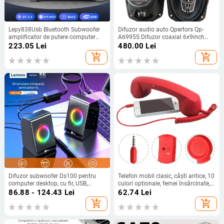
Lepy838Usb Bluetooth Subwoofer
Difuzor audio auto Qpertors Qp-
amplificator de putere computer
A6995S Difuzor coaxial 6x9inch
12V auto acasă amplificator de
Difuzor modificat auto
223.05
Lei
480.00
Lei
putere U disc muzică fără pierderi
add_shopping_cart
add_shopping_cart
Difuzor subwoofer Ds100 pentru
Telefon mobil clasic, căști antice, 10
computer desktop, cu fir, USB,
culori opționale, femei însărcinate,
pentru notebook, audio, pentru
antiradiații, telefon mobil retro, căști
86.88 - 124.43
Lei
62.74
Lei
computer, lot de accesorii
mari, producători în stoc
add_shopping_cart
add_shopping_cart