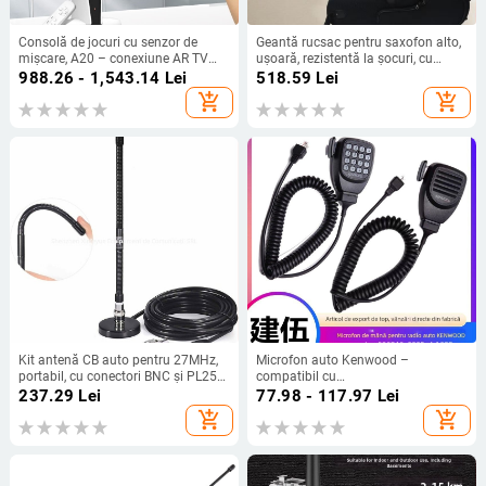
Consolă de jocuri cu senzor de
Geantă rucsac pentru saxofon alto,
mișcare, A20 – conexiune AR TV
ușoară, rezistentă la șocuri, cu
acasă, covoraș de dans wireless
curea de umăr curbată, material
988.26 - 1,543.14
Lei
518.59
Lei
dublu, 32GB memorie
Oxford
add_shopping_cart
add_shopping_cart
Kit antenă CB auto pentru 27MHz,
Microfon auto Kenwood –
portabil, cu conectori BNC și PL259
compatibil cu
| Brand: YIDATON • Model: CB short
TM281/TM481/TM271/TM471/866G
237.29
Lei
77.98 - 117.97
Lei
wave antenna suit • Tip: Alte
microfon de mână; rază 1.5–3 km;
add_shopping_cart
add_shopping_cart
accesorii • Tip de comunicare: Non-
fără baterie; rezistent la praf
inserting card