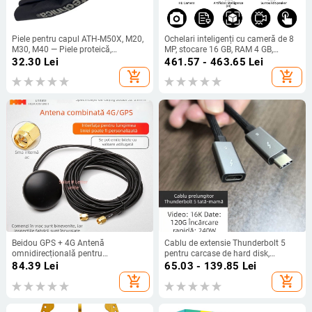
Piele pentru capul ATH-M50X, M20,
Ochelari inteligenți cu cameră de 8
M30, M40 — Piele proteică,
MP, stocare 16 GB, RAM 4 GB,
Personalizabil după mostră, 1
baterie de 290 mAh, traducere AI în
32.30
Lei
461.57 - 463.65
Lei
pachet
timp real; compatibile cu Android și
add_shopping_cart
add_shopping_cart
iOS
Beidou GPS + 4G Antenă
Cablu de extensie Thunderbolt 5
omnidirecțională pentru
pentru carcase de hard disk,
poziționare, două în unu, Antenă de
transfer de date la viteză mare de
84.39
Lei
65.03 - 139.85
Lei
cabinet cu ieșire dublă, SMA Pin
80 Gbps, încărcare rapidă PD240W,
add_shopping_cart
add_shopping_cart
interior, cablu de 3 m
compatibil cu MacBook