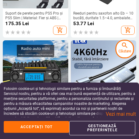
Suport de perete pentru PS5 Pro și
Reeduri pentru saxofon alto Eb – 10
PS5 Slim | Material: Fier și ABS |
bucăți, duritate 1.5–4.0, ambalate
Greutate: 403 g
în cutie de carton
175.35
Lei
53.77
Lei
add_shopping_cart
add_shopping_cart
search
Căutare
Folosim cookie-uri și tehnologii similare pentru a furniza și îmbunătăți
Serviciul nostru, pentru a vă oferi cea mai bună experiență de utilizare, pentru a
menține securitatea platformei, pentru a personaliza conținutul și reclamele și
pentru a măsura eficacitatea campaniilor noastre de marketing. Alegerea
Stație auto QYT KT8900R, nivel
Cablu adaptor USB-C la HDMI cu
opțiunii „Acceptă tot”, vă exprimați acordul ca noi și partenerii noștri de
profesional, trei trepte de standby
ieșire 4K60Hz pentru PC
Vezi mai mult
dual, unitate compactă fără fir,
încredere să stocăm cookie-uri și tehnologii similare pe dispozitivul dvs. în
993.79
Lei
119.11
Lei
400–470 MHz
scopuri publicitare și analitice. Vă puteți gestiona preferințele în orice moment
add_shopping_cart
add_shopping_cart
făcând clic pe „Gestionează preferințele”. Pentru mai multe informații, vă
GESTIONEAZĂ
ACCEPTAȚI TOT
rugăm să consultați
Politica noastră de confidențialitate
.
PREFERINȚELE