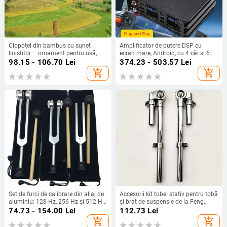
Clopoțel din bambus cu sunet
Amplificator de putere DSP cu
liniștitor – ornament pentru ușă,
ecran mare, Android, cu 4 căi și 6
ceainărie și decor de casă
căi, fără pierderi, pentru modificarea
98.15 - 106.70
Lei
374.23 - 503.57
Lei
audio auto, en-gros, plug and play
add_shopping_cart
add_shopping_cart
Set de furci de calibrare din aliaj de
Accesorii kit tobe: stativ pentru tobă
aluminiu: 128 Hz, 256 Hz și 512 Hz,
și braț de suspensie de la Feng
cu suport triunghiular sau bază,
Chen
74.73 - 154.00
Lei
112.73
Lei
Baiyao
add_shopping_cart
add_shopping_cart