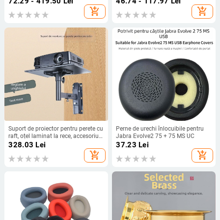
72.29 - 419.50
Lei
46.74 - 117.97
Lei
epoxidică, modele variate.
add_shopping_cart
add_shopping_cart
Suport de proiector pentru perete cu
Perne de urechi înlocuibile pentru
raft, oțel laminat la rece, accesoriu
Jabra Evolve2 75 + 75 MS UC
pentru polița TV
328.03
Lei
37.23
Lei
add_shopping_cart
add_shopping_cart