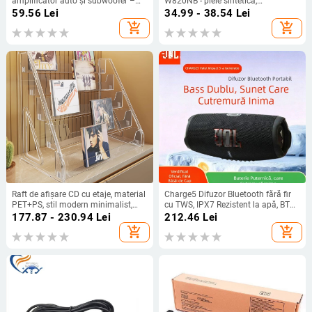
amplificator auto și subwoofer –
W820NB - piele sintetică,
12V, carcasă din ABS ignifug,
personalizată după desene
59.56
Lei
34.99 - 38.54
Lei
exterior PVC, greutate 0.1, cod
add_shopping_cart
add_shopping_cart
produs 408
Raft de afișare CD cu etaje, material
Charge5 Difuzor Bluetooth fără fir
PET+PS, stil modern minimalist,
cu TWS, IPX7 Rezistent la apă, BT
brand Evesigar/isi home, model
5.3, 10W, Baterie încorporată 1200–
177.87 - 230.94
Lei
212.46
Lei
2300026402766717697,
2000mAh
add_shopping_cart
add_shopping_cart
multifuncțional