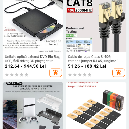
Unitate optică externă DVD, Blu-Ray,
Cablu de rețea Class 8, 40G,
USB, fără driver, CD player, citire
ecranat, jumper RJ-45, lungime 1–
computer, VCD, arzător de discuri
30 m
212.64 - 944.50
Lei
51.26 - 188.42
Lei
optice externe
add_shopping_cart
add_shopping_cart