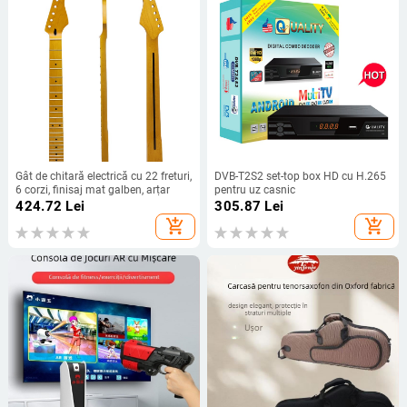
Gât de chitară electrică cu 22 freturi,
DVB-T2S2 set-top box HD cu H.265
6 corzi, finisaj mat galben, arțar
pentru uz casnic
424.72
Lei
305.87
Lei
add_shopping_cart
add_shopping_cart