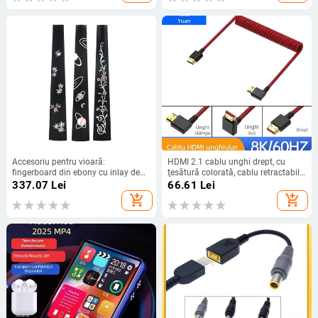
Accesoriu pentru vioară:
HDMI 2.1 cablu unghi drept, cu
fingerboard din ebony cu inlay de
ţesătură colorată, cablu retractabil
perlă, gât sculptat, LN231,
cu arc, 1 m, video 8K
337.07
Lei
66.61
Lei
Astonvilla
add_shopping_cart
add_shopping_cart