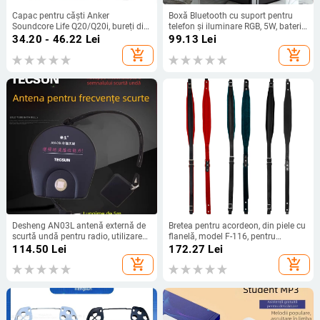
Capac pentru căști Anker
Boxă Bluetooth cu suport pentru
Soundcore Life Q20/Q20i, bureți din
telefon și iluminare RGB, 5W, baterie
piele proteică, montaj ușor
încorporată 1200–2000 mAh,
34.20 - 46.22
Lei
99.13
Lei
Bluetooth 5.3, răspuns în frecvență
add_shopping_cart
add_shopping_cart
100 Hz–20 kHz, SNR ≥70 dB
Desheng AN03L antenă externă de
Bretea pentru acordeon, din piele cu
scurtă undă pentru radio, utilizare
flanelă, model F-116, pentru
în exterior
instrumente cu tastatură
114.50
Lei
172.27
Lei
add_shopping_cart
add_shopping_cart