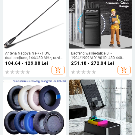
Antena Nagoya Na-771 UV,
Baofeng walkie-talkie BF-
dual‑secțiune, 144/430 MHz; rază
1904/1909/AD1901D: 430-440
1,5–3 km; distanță teoretică 5–10
MHz, 5 W, 16 canale, rază 5-10 km,
104.64 - 129.08
Lei
251.18 - 272.04
Lei
km; putere de emisie 10 W; anti-
baterie 4200 mAh
add_shopping_cart
add_shopping_cart
interferențe