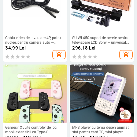
Cablu video de inversare 4P, patru
SU-WL450 suport de perete pentru
nuclee, pentru cameră auto —
televizoare LCD Sony – universal,
extensie pentru vedere pe spate,
control mecanic, sarcină 15 kg
34.99
Lei
296.18
Lei
personalizabil
add_shopping_cart
add_shopping_cart
Gamesir X5Lite controler de joc
MP3 player cu temă desen animat,
mobil extensibil cu Type-C
slot pentru card TF, mini player
portabil de muzică, acoperire