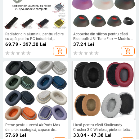
Radiator din aluminiu pentru răcire
Acoperire din silicon pentru căști
cu apă, pentru PC industrial,
Bluetooth JBL Tune Flex — Modelul
disipare prin conducte
T029 — Compatibil cu JBL Tune
69.79 - 397.30
Lei
37.24
Lei
Flex Little Crystal Bean
add_shopping_cart
add_shopping_cart
Perne pentru urechi AirPods Max
Husă pentru căști Skullcandy
din piele ecologică, capace de
Crusher 3.0 Wireless, piele sintetică,
înlocuire compatibile cu generația 1
compatibilă OEM, pentru
57.69
Lei
33.04 - 47.38
Lei