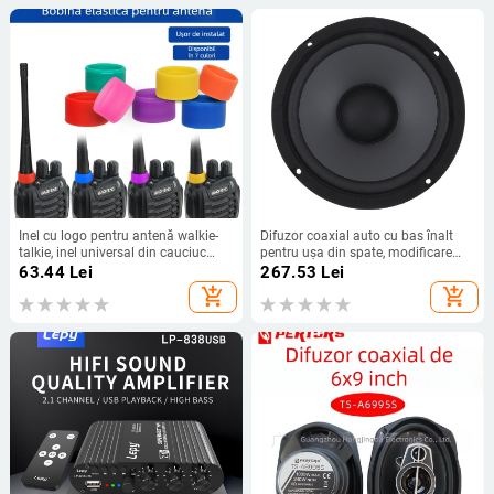
Inel cu logo pentru antenă walkie-
Difuzor coaxial auto cu bas înalt
talkie, inel universal din cauciuc
pentru ușa din spate, modificare
pentru walkie-talkie, capac
audio auto en-gros din fabrică, 6.5",
63.44
Lei
267.53
Lei
decorativ pentru antenă, accesorii
wolf
add_shopping_cart
add_shopping_cart
pentru produs