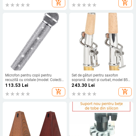
și 2
Skullcandy Crusher 3.0
add_shopping_cart
add_shopping_cart
Microfon pentru copii pentru
Set de gâturi pentru saxofon
recuzită cu cristale (model: Colecție
soprană: drept și curbat, model B53,
de recuzită; marcă: Alte; pe cablu:
dop din cupru, două piese, ambalaj
113.53
Lei
243.30
Lei
Da; direcție: Inimă; SNR ≥70 dB)
OPP
add_shopping_cart
add_shopping_cart