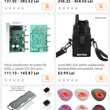
transmisiuni mobile, potrivit pentru
funcție: colectare sunet și sprijin
137.02 - 282.52
Lei
256.22 - 458.56
Lei
influenceri, universal, avansat
pentru auz, garanție de 1 an
add_shopping_cart
add_shopping_cart
Placă amplificator de putere DX-
Husă MSC-20A pentru walkie-talkie,
0408, 2 canale STK film gros,
Baofeng-888s-compatibilă, clemă
50W+50W, alimentare AC dublă
talie reglabilă, anti-derapare, rază
111.13 - 145.87
Lei
62.99
Lei
15–18V
1,5–3 km
add_shopping_cart
add_shopping_cart