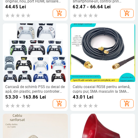
original, nou, port HDMI, lansare
smartphone-uri, control prin
2017
aplicație – interfețe: Lightning,
44.45
Lei
62.47 - 66.64
Lei
Type-C, USB-C; rază 8–15 m;
add_shopping_cart
add_shopping_cart
material: aliaj de
aluminiu/PC/PVC/silicon moale;
emițător IR
Carcasă de schimb PS5 cu decal de
Cablu coaxial RG58 pentru antenă,
apă, din plastic, pentru controller
cupru pur, SMA masculin la SMA
PS5
feminin, adaptor WiFi pentru
53.30 - 163.86
Lei
43.01
Lei
antenă
add_shopping_cart
add_shopping_cart