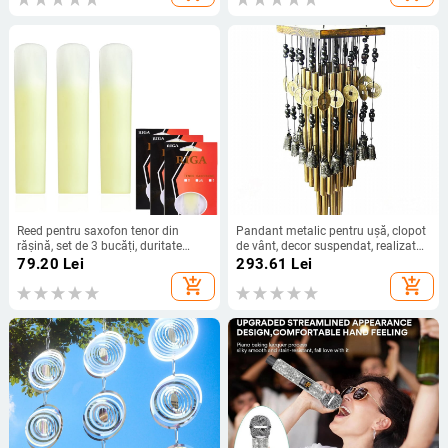
Reed pentru saxofon tenor din
Pandant metalic pentru ușă, clopot
rășină, set de 3 bucăți, duritate
de vânt, decor suspendat, realizat
1.5/2.0/2.5
manual
79.20
Lei
293.61
Lei
add_shopping_cart
add_shopping_cart