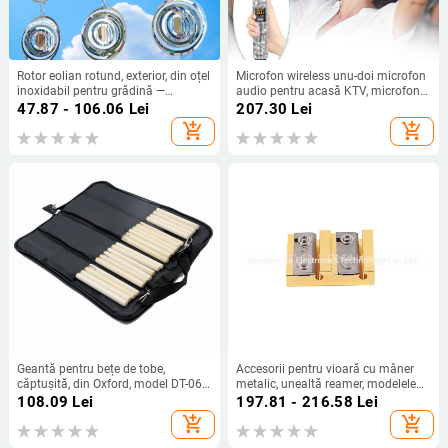
Rotor eolian rotund, exterior, din oțel
Microfon wireless unu-doi microfon
inoxidabil pentru grădină —
audio pentru acasă KTV, microfon
dispozitiv de descurajare a
audio pentru exterior, karaoke,
47.87 - 106.06
Lei
207.30
Lei
păsărilor
microfon portabil profesional live
add_shopping_cart
add_shopping_cart
Geantă pentru bețe de tobe,
Accesorii pentru vioară cu mâner
căptușită, din Oxford, model DT-06,
metalic, unealtă reamer, modelele
pentru seturi de tobe
B120/B121, ambalate într-o pungă
108.09
Lei
197.81 - 216.58
Lei
de plastic
add_shopping_cart
add_shopping_cart