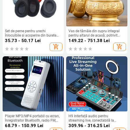
Set de perne pentru urechi
Vas de tămâie din cupru integral
înlocuibile și acoperire din burete
pentru altarul de acasă; potrivit
pentru căști Sony MDR-100ABN
pentru Buddha, Guanyin și zeitățile
35.73 - 50.17
Lei
149.22 - 751.38
Lei
WH-H900N
bogăției
add_shopping_cart
add_shopping_cart
Player MP3/MP4 portabil cu ecran,
H9 Interfață audio pentru
înregistrator Bluetooth, radio FM,
streaming live, conectabilă la
audiobook-uri, USB flash drive cu
telefon, computer, căști Bluetooth,
68.79 - 150.99
Lei
309.96 - 316.25
Lei
Bluetooth
mixer și microfon