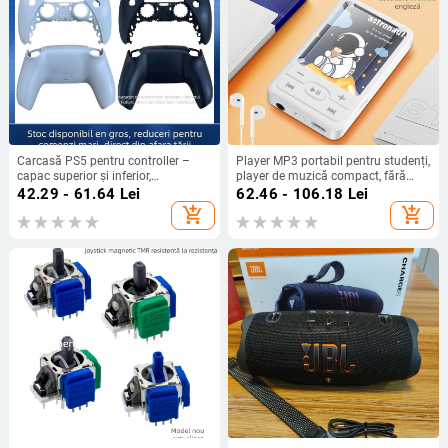
Carcasă PS5 pentru controller –
Player MP3 portabil pentru studenți,
capac superior și inferior,
player de muzică compact, fără
compatibil cu PS5 gamepad, nouă,
înregistrare video
42.29 - 61.64
Lei
62.46 - 106.18
Lei
include carcasa
add_shopping_cart
add_shopping_cart