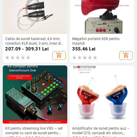
Cablu de sunet balansat, 4,4 mm,
Megafon portabil 608 pentru
conectori XLR duali, 3 pini, miez din
mașină
cupru placat cu argint
207.09 - 309.31
Lei
355.46
Lei
add_shopping_cart
add_shopping_cart
Kit pentru streaming live V8S — set
Amplificator de sunet pentru auz –
complet cu card de sunet pentru
model Q10, carcasă din silicon,