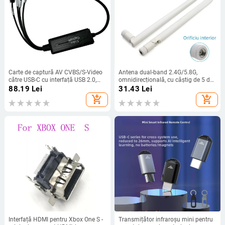
Carte de captură AV CVBS/S-Video
Antena dual-band 2.4G/5.8G,
către USB-C cu interfață USB 2.0,
omnidirecțională, cu câștig de 5 dBi,
rezoluții 640x480@25Hz și
pliabilă, pentru WiFi și Bluetooth
88.19
Lei
31.43
Lei
720x576@30Hz
add_shopping_cart
add_shopping_cart
Interfață HDMI pentru Xbox One S -
Transmițător infraroșu mini pentru