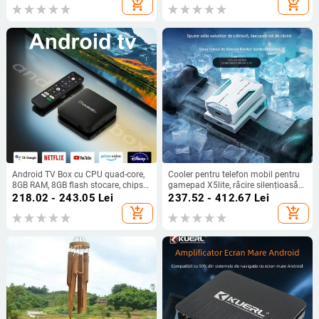
add_shopping_cart
add_shopping_cart
Android TV Box cu CPU quad-core,
Cooler pentru telefon mobil pentru
8GB RAM, 8GB flash stocare, chipset
gamepad X5lite, răcire silențioasă
Amlogic, HDMI/USB/AV, Full HD
pe bază de semiconductori,
218.02 - 243.05
Lei
237.52 - 412.67
Lei
1080p
interfață USB-C, conectivitate
add_shopping_cart
add_shopping_cart
wireless, model X5lite zero joint