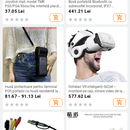
Joystick Hall, model TMR
Boxă portabilă Bluetooth cu
PS5/PS4/Xbox/Sw, interfață placă,
subwoofer încorporat, IPX7
conectare prin sudură, materiale:
rezistent la apă, 40W, Bluetooth 5.3,
37.05
Lei
441.21
Lei
plastic, cupru, fier
20Hz-20kHz, baterie 2000-
add_shopping_cart
add_shopping_cart
4000mAh
Husă protectoare pentru terminal
Ochelari VR inteligenți G02ef –
POS portabil cu husă rezistentă la
montare pe cap, intrare video de la
apă și curea de umăr (Model V2-
telefonul mobil, rezoluție 720–1080,
81.67 - 91.13
Lei
577.62
Lei
333; Marcă Spring pie; Compatibil
realitate virtuală 3D
add_shopping_cart
add_shopping_cart
cu PDA, cititor RFID, POS; Origine
Shenzhen; Procesare OEM)