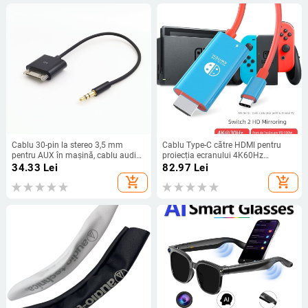
Cablu 30-pin la stereo 3,5 mm
Cablu Type-C către HDMI pentru
pentru AUX în mașină, cablu audio
proiecția ecranului 4K60Hz
pentru iPod, lungime 20 cm
Nintendo Switch 2 Gen, 2 m
34.33
Lei
82.97
Lei
add_shopping_cart
add_shopping_cart