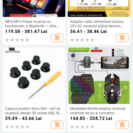
MP4/MP3 Player muzical cu
Adaptor cablu alimentare Lenovo:
touchscreen și Bluetooth — ultra-
20V DC conector pătrat feminin
subțire, pentru citirea romanelor
către 7950/5525/4017, model 7950
119.58 - 581.47
Lei
36.41 - 38.46
Lei
5525 4017, lungime fir 0,15 m, OEM,
add_shopping_cart
add_shopping_cart
linie de conversie a energiei
Capace joystick Xbox 360 - vârf de
Musketeer Mixlite adaptor Android:
ciupercă, design 3D rocker, ABS, fără
controler de joc și convertor
vibrații, include 6 capace și 1
tastatură/mouse — USB, Bluetooth,
39.49 - 43.66
Lei
164.85 - 258.72
Lei
șurubelniță T8
ABS, pentru un singur utilizator
add_shopping_cart
add_shopping_cart