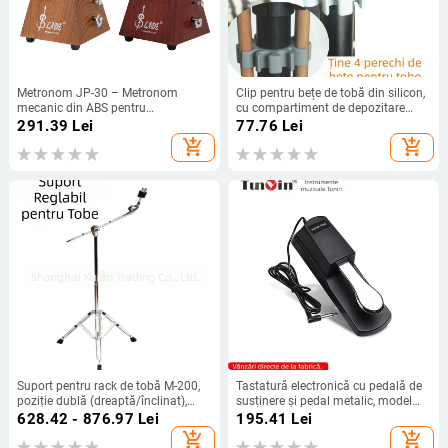
Metronom JP-30 – Metronom
Clip pentru bețe de tobă din silicon,
mecanic din ABS pentru
cu compartiment de depozitare
instrumente muzicale
detașabil, pentru seturi de tobe
291.39
Lei
77.76
Lei
add_shopping_cart
add_shopping_cart
Suport pentru rack de tobă M-200,
Tastatură electronică cu pedală de
poziție dublă (dreaptă/înclinat),
susținere și pedal metalic, model
construcție metalică cromată
SY-01, construcție ABS cu placare
628.42 - 876.97
Lei
195.41
Lei
metalică, destinate instrumentelor
add_shopping_cart
add_shopping_cart
muzicale