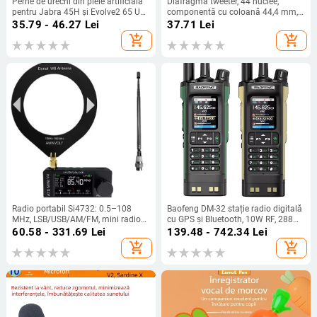
Perne de urechi din piele artificială
Diafragmă tweeter, 44 nuclee,
pentru Jabra 45H și Evolve2 65 UC,
componentă cu coloană 44,4 mm,
montare ușoară, confort la purtare
driver horn cu bobină – accesorii
35.79 - 46.27
Lei
37.71
Lei
add_shopping_cart
add_shopping_cart
Radio portabil Si4732: 0.5–108
Baofeng DM-32 stație radio digitală
MHz, LSB/USB/AM/FM, mini radio
cu GPS și Bluetooth, 10W RF, 288
de buzunar
canale, baterie Li-ion 2500 mAh
60.58 - 331.69
Lei
139.48 - 742.34
Lei
add_shopping_cart
add_shopping_cart