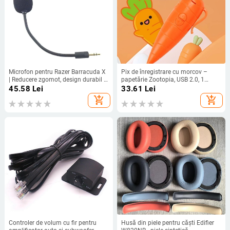
Microfon pentru Razer Barracuda X
Pix de înregistrare cu morcov –
| Reducere zgomot, design durabil |
papetărie Zootopia, USB 2.0, 1
Compatibil cu Barracuda X; În stoc
microfon, baterie AA, fără afișaj,
45.58
Lei
33.61
Lei
fără suport pentru card de memorie
add_shopping_cart
add_shopping_cart
Controler de volum cu fir pentru
Husă din piele pentru căști Edifier