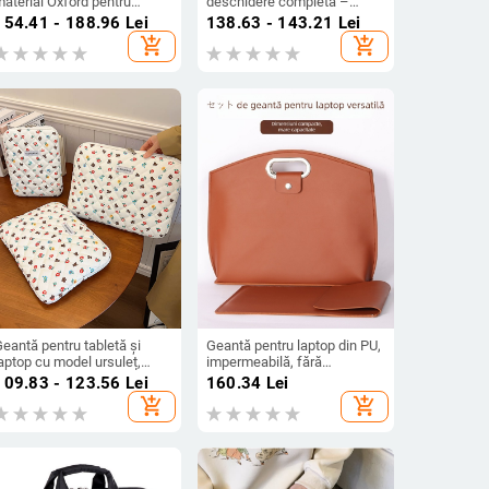
aterial Oxford pentru
deschidere completă –
faceri, cu mai multe
material Oxford, respirabil,
154.41 - 188.96
Lei
138.63 - 143.21
Lei
compartimente și husă
stil mapă portabil, unisex,
add_shopping_cart
add_shopping_cart
nterioară pentru laptop
Junda luggage
eantă pentru tabletă și
Geantă pentru laptop din PU,
aptop cu model ursuleț,
impermeabilă, fără
aterial nylon, căptușală din
căptușeală, 697 g
109.83 - 123.56
Lei
160.34
Lei
leece, rezistentă la apă,
add_shopping_cart
add_shopping_cart
ltra-ușoară, unisex