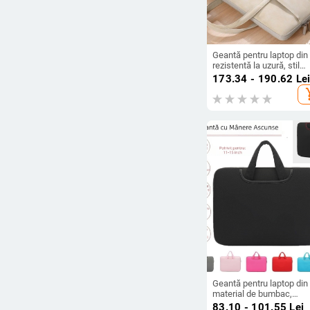
Geantă pentru laptop din
rezistentă la uzură, stil
portofoliu, căptușeală
173.34 - 190.62
Le
poliester, Coolby
add_s
Geantă pentru laptop din
material de bumbac,
închidere cu fermoar, inte
83.10 - 101.55
Lei