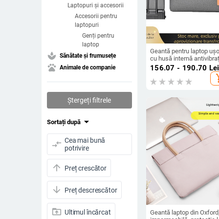
Laptopuri și accesorii
Accesorii pentru
laptopuri
Genți pentru
laptop
Geantă pentru laptop ușo
spa
Sănătate și frumusețe
cu husă internă antivibraț
cu perne de aer, exterior
pets
156.07 - 190.70
Le
Animale de companie
Oxford, căptușeală din
add_s
poliester, spații de
depozitare multifuncțion
pentru notebook, stil ma
Ștergeți filtrele
arrow_drop_down
Sortați după
Cea mai bună
compare_arrows
potrivire
arrow_upward
Preț crescător
arrow_downward
Preț descrescător
drive_folder_upload
Ultimul încărcat
Geantă laptop din Oxford