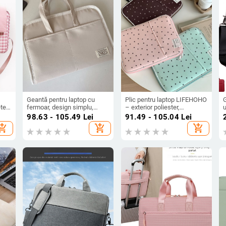
Geantă pentru laptop cu
Plic pentru laptop LIFEHOHO
etele
fermoar, design simplu,
– exterior poliester,
u
culoare uni; material Oxford,
căptușeală poliester, model
98.63 - 105.49
Lei
91.49 - 105.04
Lei
căptușeală poliester;
geometric, unisex, lansare
hopping_cart
add_shopping_cart
add_shopping_cart
respirabilă, ușoară,
primăvara 2025
ș
rezistentă la uzură; potrivită
pentru tablete și laptopuri