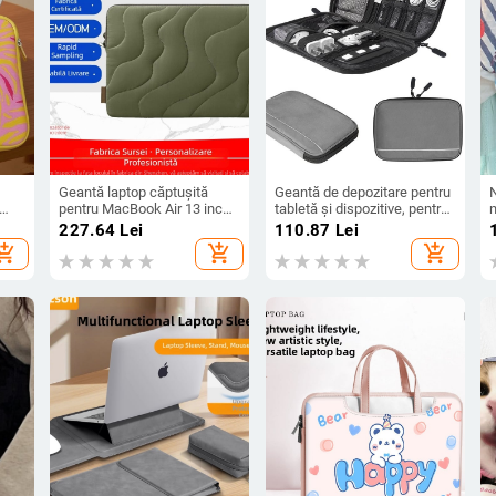
Geantă laptop căptușită
Geantă de depozitare pentru
pentru MacBook Air 13 inch
tabletă și dispozitive, pentru
n
și iPad, cu husă antișoc, din
călătorii și cabluri/
s
227.64
Lei
110.87
Lei
bumbac, fermoar, mâner
încărcătoare — Rezistentă la
a
hopping_cart
add_shopping_cart
add_shopping_cart
23
moale
apă, Rezistentă la uzură,
Protecție la șocuri, Ușoară,
Pentru ambele sexe