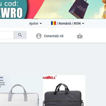
Ajutor
/
Română
/
RON
search
account_circle
shopping_basket
Conectați-vă