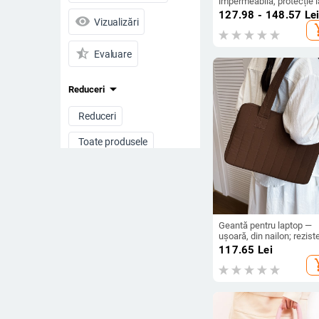
impermeabilă, protecție l
șocuri, rezistentă la
127.98 - 148.57
Le
visibility
Vizualizări
abraziune, unisex
add_s
star_half
Evaluare
arrow_drop_down
Reduceri
Reduceri
Toate produsele
Preț
-
Geantă pentru laptop —
Ștergeți filtrele
ușoară, din nailon; rezist
la uzură; căptușeală
117.65
Lei
poliester-cotton; unisex; s
add_s
proaspăt și plăcut