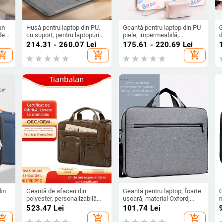
an
Husă pentru laptop din PU,
Geantă pentru laptop din PU
de
cu suport, pentru laptopuri
piele, impermeabilă,
d
de 14 și 16 inchi
rezistentă la abraziune,
214.31 - 260.07
Lei
175.61 - 220.69
Lei
absorbție a șocurilor,
H
hopping_cart
add_shopping_cart
add_shopping_cart
imprimeu anime
î
din
Geantă de afaceri din
Geantă pentru laptop, foarte
polyester, personalizabilă
ușoară, material Oxford,
m
 și
pentru bărbați, cu curea
căptușeală din poliester,
u
i
523.47
Lei
101.74
Lei
rban
crossbody, închidere cu
unisex
p
hopping_cart
add_shopping_cart
add_shopping_cart
ăr,
fermoar, impermeabilă,