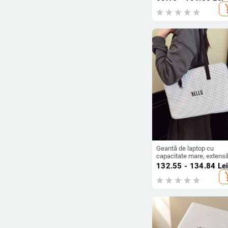
căptușit cu compartimen
add_s
pentru laptop și alte
buzunare, model T288
Geantă de laptop cu
capacitate mare, extensib
din bumbac, model în
132.55 - 134.84
Le
carouri, căptușeală din
add_s
poliester, stil stradal