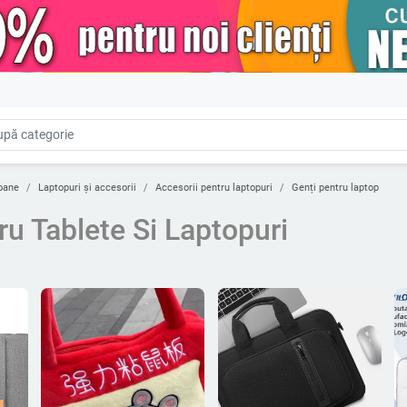
oane
Laptopuri și accesorii
Accesorii pentru laptopuri
Genți pentru laptop
u Tablete Si Laptopuri