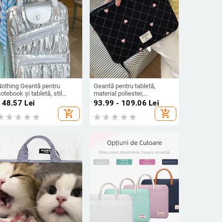
Nothing Geantă pentru
Geantă pentru tabletă,
otebook și tabletă, stil
material poliester,
tradal coreean, nailon,
căptușeală poliester, stil
148.57
Lei
93.99 - 109.06
Lei
ntifurt, spațiu de depozitare
proaspăt și dulce, primăvara
add_shopping_cart
add_shopping_cart
2025, unisex