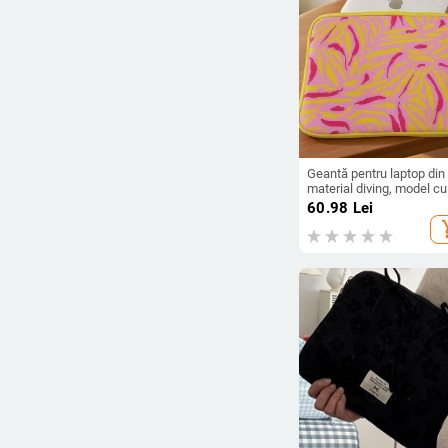
Geantă pentru laptop din
material diving, model cu
dungi, husă interioară
60.98
Lei
antișoc, Căptușeală
add_s
poliester, sezon iarnă 20