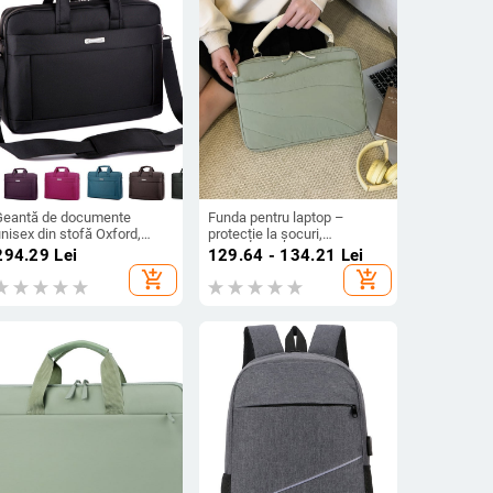
Geantă de documente
Funda pentru laptop –
nisex din stofă Oxford,
protecție la șocuri,
impermeabilă, cu
impermeabilă, rezistentă la
294.29
Lei
129.64 - 134.21
Lei
compartiment pentru laptop
uzură, pliabilă; material
add_shopping_cart
add_shopping_cart
i interior cu multiple
exterior din poliester.
buzunare