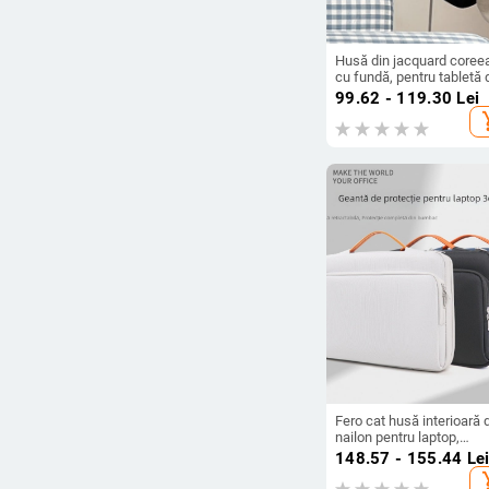
Husă din jacquard coree
cu fundă, pentru tabletă 
11 inchi și MacBook de
99.62 - 119.30
Lei
13,3–15 inchi
add_s
Fero cat husă interioară 
nailon pentru laptop,
respirabilă, impermeabilă
148.57 - 155.44
Le
rezistentă la uzură, stil u
add_s
minimalist, geantă de um