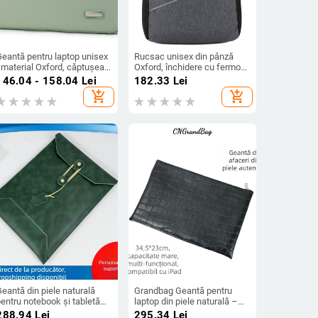
Geantă pentru laptop unisex
Rucsac unisex din pânză
 material Oxford, căptușeală
Oxford, închidere cu fermoar,
in poliester, stil proaspăt și
buzunar interior cu fermoar,
146.04 - 158.04
Lei
182.33
Lei
dulce
buzunar pentru telefon și ID,
add_shopping_cart
add_shopping_cart
potrivit pentru notebook și
tabletă
eantă din piele naturală
Grandbag Geantă pentru
entru notebook și tabletă
laptop din piele naturală –
e 13,3 in, cu buzunar pentru
Top-Grain, impermeabilă,
288.94
Lei
295.34
Lei