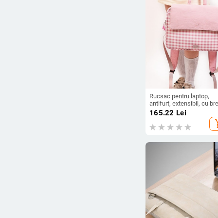
Rucsac pentru laptop,
antifurt, extensibil, cu br
duble, model carouri, din
165.22
Lei
nylon
add_s