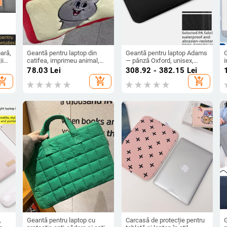
ară,
Geantă pentru laptop din
Geantă pentru laptop Adams
ii
catifea, imprimeu animal,
— pânză Oxford, unisex,
i
capacitate mare, unisex, stil
marcă privată autorizată,
s
i
78.03
Lei
308.92 - 382.15
Lei
street fashion, respirabilă,
Primăvara 2025
m
hopping_cart
add_shopping_cart
add_shopping_cart
ultraușoară
ale
pă
,
Geantă pentru laptop cu
Carcasă de protecție pentru
G