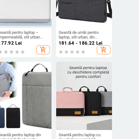
Geantă pentru laptop –
Geantă de umăr pentru
mpermeabilă, stil urban
laptop, stil urban, din
implu și servietă portabilă;
poliester, antifurt, rezistentă
177.92
Lei
181.64 - 186.22
Lei
aterial: Alte; model:
la uzură, cu strat interior și
add_shopping_cart
add_shopping_cart
Monocrom; iarnă 2025
buzunar interior
eantă pentru laptop din
Geantă pentru laptop cu