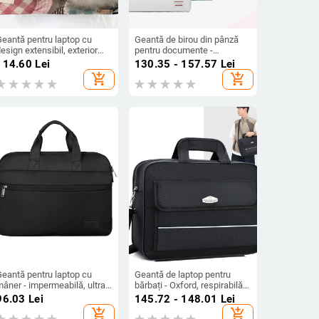
Geantă pentru laptop cu
Geantă de birou din pânză
esign extensibil, exterior
pentru documente -
poliester-bumbac, imprimeu
impermeabilă, rezistentă la
114.60
Lei
130.35 - 157.57
Lei
ello Kitty cu motif animal,
uzură, la șocuri, design de
add_shopping_cart
add_shopping_cart
n stil dosar cu mâner
reducere a încărcării
Geantă pentru laptop cu
Geantă de laptop pentru
âner - impermeabilă, ultra-
bărbați - Oxford, respirabilă
șoară, rezistentă la șocuri,
și rezistentă, stil urban
96.03
Lei
145.72 - 148.01
Lei
liabilă, din poliester
minimalist, pentru bărbați,
add_shopping_cart
add_shopping_cart
Toamna 2025