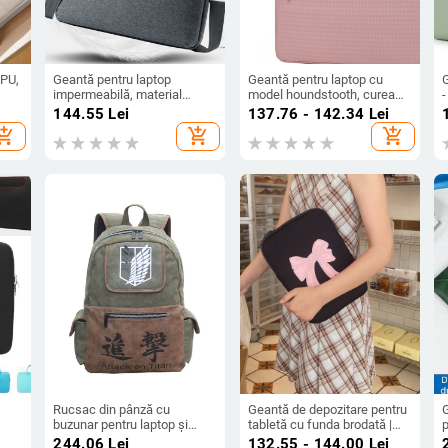
 PU,
Geantă pentru laptop
Geantă pentru laptop cu
impermeabilă, material
model houndstooth, curea
-
Oxford, sezonul de vară
crossbody, material Oxford,
d
i
144.55
Lei
137.76 - 142.34
Lei
2023, stil business elite,
căptușeală poliester,
hopping_cart
add_shopping_cart
add_shopping_cart
căptușeală din poliester
Toamnă 2025
Rucsac din pânză cu
Geantă de depozitare pentru
G
buzunar pentru laptop și
tabletă cu funda brodată |
p
rior
buzunar cu fermoar,
anti-furt, extensie,
d
244.06
Lei
132.55 - 144.00
Lei