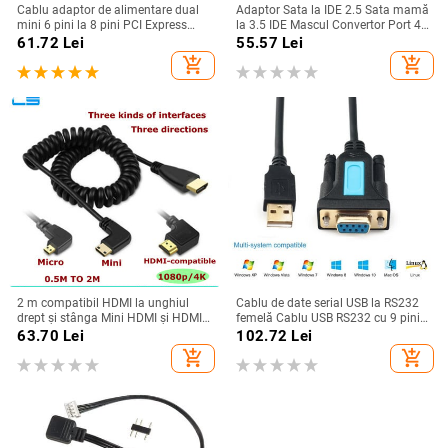
Cablu adaptor de alimentare dual
Adaptor Sata la IDE 2.5 Sata mamă
mini 6 pini la 8 pini PCI Express
la 3.5 IDE Mascul Convertor Port 40
pentru placa video pentru Mac Pro
PIN 1.5Gbs 2.5 la 3.5 Suport IDE
61.72
Lei
55.57
Lei
Tower/Power Mac G5 15-inch
ATA 133 100 HDD CD DVD
add_shopping_cart
add_shopping_cart
2 m compatibil HDMI la unghiul
Cablu de date serial USB la RS232
drept și stânga Mini HDMI și HDMI
femelă Cablu USB RS232 cu 9 pini
și Micro HDMI mascul la masculin
pentru afișaj electronic Cablu
63.70
Lei
102.72
Lei
Cablu flexibil elastic ondulat cu arc
RS232 de extensie a cântarului
add_shopping_cart
add_shopping_cart
V1.4 DSLR
electronic