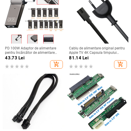
PD 100W Adaptor de alimentare
Cablu de alimentare original pentru
pentru încărcător de alimentare
Apple TV 4K Capsula timpului
pentru laptop 5A 20V Conector
Apple Cablu cablu de alimentare
43.73
Lei
81.14
Lei
mamă tip C la convertizor de mufă
CA pentru PS4 PS5 Xbox Series X/S
add_shopping_cart
add_shopping_cart
jack masculin DC pentru
Cablu de alimentare pentru laptop
Lenovo/HP/DELL
Încărcător