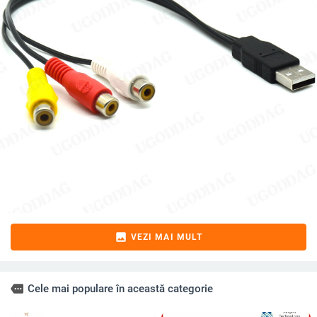
image
VEZI MAI MULT
more
Cele mai populare în această categorie