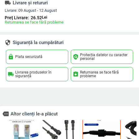
local_shipping
Livrare și retururi
Livrare:
09 August - 12 August
Lei
Preț Livrare:
26.52
Returnarea se face fără probleme
security
Siguranță la cumpărături
Protecția datelor cu caracter
lock
policy
Plata securizată
personal
Livrarea produselor în
Returnarea se face fără
local_shipping
assignment_return
siguranță
probleme
more
Altor clienți le-a plăcut