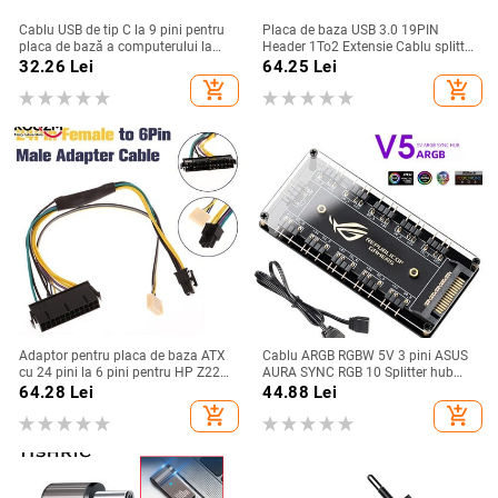
Cablu USB de tip C la 9 pini pentru
Placa de baza USB 3.0 19PIN
placa de bază a computerului la
Header 1To2 Extensie Cablu splitter
ecranul secundar USBC, ecranul
19Pin 20Pin Extensie internă
32.26
Lei
64.25
Lei
LCD al computerului
Header Cablu adaptor 15Cm
add_shopping_cart
add_shopping_cart
Adaptor pentru placa de baza ATX
Cablu ARGB RGBW 5V 3 pini ASUS
cu 24 pini la 6 pini pentru HP Z220
AURA SYNC RGB 10 Splitter hub
Z230 SFF MT TWR seria 4000 6005
SATA Adaptor cablu prelungitor de
64.28
Lei
44.88
Lei
8300 ProDesk 600 G1 EliteDesk 800
alimentare LED bandă lumină PC
add_shopping_cart
add_shopping_cart
RGB ventilator Cooler