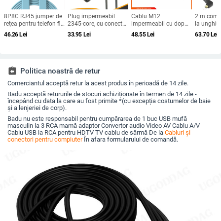
8P8C RJ45 jumper de
Plug impermeabil
Cablu M12
2 m comp
rețea pentru telefon fix
2345-core, cu conector
impermeabil cu dop
la unghiul
— cupru fără oxigen, 2
LED masculin/feminin,
de praf pentru
stânga Mi
46.26
Lei
33.95
Lei
48.55
Lei
63.70
Lei
m, contacte placate cu
cablu negru pentru
iluminat sub cornișă,
HDMI și 
aur
iluminat exterior și
conector aviatic de 3
mascul l
autovehicule
pini, masculin și
Cablu flex
feminin, cablu de
ondulat c
alimentare
DSLR
assignment_return
Politica noastră de retur
personalizabil
Comerciantul acceptă retur la acest produs în perioadă de 14 zile.
Badu acceptă retururile de stocuri achiziționate în termen de 14 zile -
începând cu data la care au fost primite *(cu excepția costumelor de baie
și a lenjeriei de corp).
Badu nu este responsabil pentru cumpărarea de 1 buc USB mufă
masculin la 3 RCA mamă adaptor Convertor audio Video AV Cablu A/V
Cablu USB la RCA pentru HDTV TV cablu de sârmă De la
Cabluri și
conectori pentru compiuter
În afara formularului de comandă.