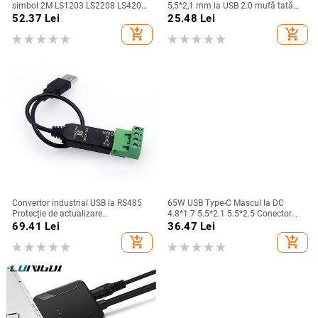
simbol 2M LS1203 LS2208 LS4208
5,5*2,1 mm la USB 2.0 mufă tată
LS3008 CBA-U01-S07ZAR
mirco tip c mufă femelă mufă 5V
52.37
Lei
25.48
Lei
Adaptor convertor conector pentru
add_shopping_cart
add_shopping_cart
laptop
Convertor industrial USB la RS485
65W USB Type-C Mascul la DC
Protecție de actualizare
4.8*1.7 5.5*2.1 5.5*2.5 Conector
Compatibilitate convertizor RS232
Femeie Adaptor Laptop Convertor
69.41
Lei
36.47
Lei
Compatibilitate V2.0 Modul de
Mufă pentru Lenovo Hp Asus
add_shopping_cart
add_shopping_cart
placă conector RS-485 A standard