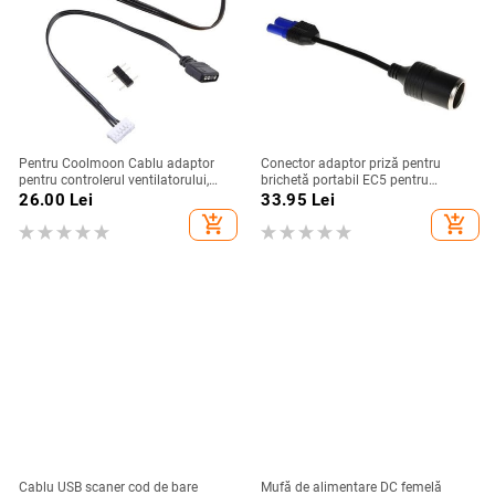
Pentru Coolmoon Cablu adaptor
Conector adaptor priză pentru
pentru controlerul ventilatorului,
brichetă portabil EC5 pentru
mic 4Pin/6Pin la 5V ARGB 3Pin
amplificator de baterie auto de 12 V
26.00
Lei
33.95
Lei
Cablu convertizor 4pin/6Pin
demaror auto
add_shopping_cart
add_shopping_cart
Adaptor pentru controler
Cablu USB scaner cod de bare
Mufă de alimentare DC femelă