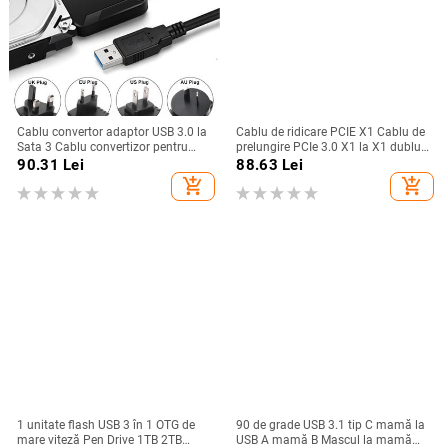
Cablu convertor adaptor USB 3.0 la
Cablu de ridicare PCIE X1 Cablu de
Sata 3 Cablu convertizor pentru
prelungire PCIe 3.0 X1 la X1 dublu
hard disk USB 3.0 pentru Adaptor
unghi drept de 90 de grade 8 Gbps
90.31
Lei
88.63
Lei
HDD SSD Samsung Seagate WD 2.5
PCI Express 1X placă de ridicare
add_shopping_cart
add_shopping_cart
3.5
1 unitate flash USB 3 în 1 OTG de
90 de grade USB 3.1 tip C mamă la
mare viteză Pen Drive 1TB 2TB
USB A mamă B Mascul la mamă