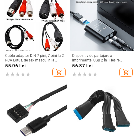
Cablu adaptor DIN 7 pini, 7 pini la 2
Dispozitiv de partajare a
RCA Lotus, de sex masculin la
imprimantei USB 2 în 1 ieșire
femelă, pentru echipament audio
Dispozitiv de partajare a
55.06
Lei
56.87
Lei
vintage, cablu adaptor pentru
imprimantei cu 2 porturi Comutare
add_shopping_cart
add_shopping_cart
difuzor, linie 0,5 m/1 m/1,5 m
manuală Kvm Splitter Hub
Convertor Plug and Play