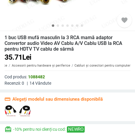
favorite
1 buc USB mufă masculin la 3 RCA mamă adaptor
Convertor audio Video AV Cablu A/V Cablu USB la RCA
pentru HDTV TV cablu de sârmă
35.71
Lei
erice
Accesorii pentru hardware și periferice
Cabluri și conectori pentru compiuter
Cod produs:
1088482
Recenzii:
0
|
14
Vândute
straighten
Alegeți modelul sau dimensiunea disponibilă
redeem
NEWRO
-10% pentru noi clienți cu cod: