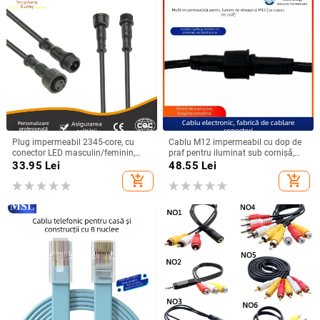
Plug impermeabil 2345-core, cu
Cablu M12 impermeabil cu dop de
conector LED masculin/feminin,
praf pentru iluminat sub cornișă,
cablu negru pentru iluminat exterior
conector aviatic de 3 pini, masculin
33.95
Lei
48.55
Lei
și autovehicule
și feminin, cablu de alimentare
add_shopping_cart
add_shopping_cart
personalizabil