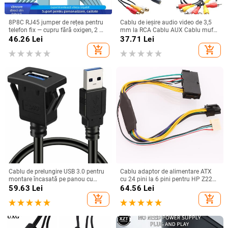
8P8C RJ45 jumper de rețea pentru
Cablu de ieșire audio video de 3,5
telefon fix — cupru fără oxigen, 2 m,
mm la RCA Cablu AUX Cablu mufă
contacte placate cu aur
3RCA și Splitter 6RCA Cablu AV TV
46.26
Lei
37.71
Lei
DVD adaptator
add_shopping_cart
add_shopping_cart
Cablu de prelungire USB 3.0 pentru
Cablu adaptor de alimentare ATX
montare încasată pe panou cu
cu 24 pini la 6 pini pentru HP Z220
cataramă pentru mașină, camion,
Z230 SFF MT TWR seria 4000 6005
59.63
Lei
64.56
Lei
barcă, motocicletă, tablou de bord
8300 ProDesk 600 G1 EliteDesk 800
add_shopping_cart
add_shopping_cart
1M