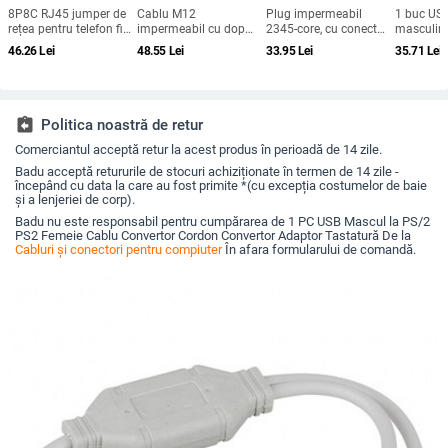
8P8C RJ45 jumper de
Cablu M12
Plug impermeabil
1 buc US
rețea pentru telefon fix
impermeabil cu dop
2345-core, cu conector
masculin 
— cupru fără oxigen, 2
de praf pentru
LED masculin/feminin,
mamă ad
46.26
Lei
48.55
Lei
33.95
Lei
35.71
Lei
m, contacte placate cu
iluminat sub cornișă,
cablu negru pentru
Convertor
aur
conector aviatic de 3
iluminat exterior și
AV Cablu
pini, masculin și
autovehicule
USB la RC
feminin, cablu de
HDTV TV 
alimentare
sârmă
assignment_return
Politica noastră de retur
personalizabil
Comerciantul acceptă retur la acest produs în perioadă de 14 zile.
Badu acceptă retururile de stocuri achiziționate în termen de 14 zile -
începând cu data la care au fost primite *(cu excepția costumelor de baie
și a lenjeriei de corp).
Badu nu este responsabil pentru cumpărarea de 1 PC USB Mascul la PS/2
PS2 Femeie Cablu Convertor Cordon Convertor Adaptor Tastatură De la
Cabluri și conectori pentru compiuter
În afara formularului de comandă.