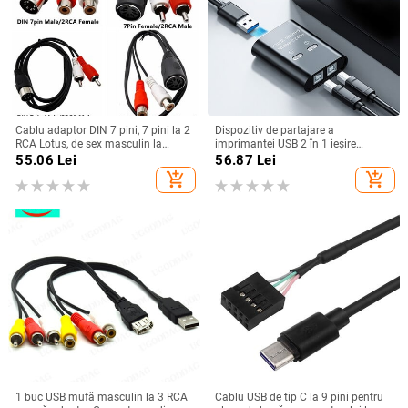
Cablu adaptor DIN 7 pini, 7 pini la 2
Dispozitiv de partajare a
RCA Lotus, de sex masculin la
imprimantei USB 2 în 1 ieșire
femelă, pentru echipament audio
Dispozitiv de partajare a
55.06
Lei
56.87
Lei
vintage, cablu adaptor pentru
imprimantei cu 2 porturi Comutare
add_shopping_cart
add_shopping_cart
difuzor, linie 0,5 m/1 m/1,5 m
manuală Kvm Splitter Hub
Convertor Plug and Play
1 buc USB mufă masculin la 3 RCA
Cablu USB de tip C la 9 pini pentru