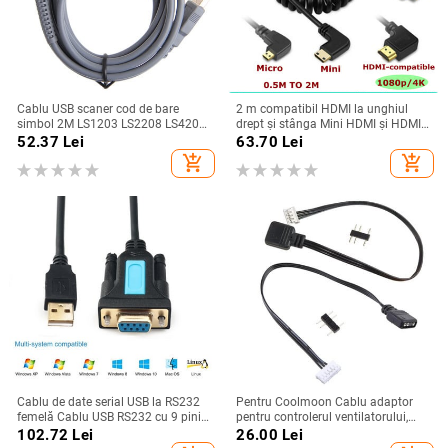
Cablu USB scaner cod de bare
2 m compatibil HDMI la unghiul
simbol 2M LS1203 LS2208 LS4208
drept și stânga Mini HDMI și HDMI
LS3008 CBA-U01-S07ZAR
și Micro HDMI mascul la masculin
52.37
Lei
63.70
Lei
Cablu flexibil elastic ondulat cu arc
add_shopping_cart
add_shopping_cart
V1.4 DSLR
Cablu de date serial USB la RS232
Pentru Coolmoon Cablu adaptor
femelă Cablu USB RS232 cu 9 pini
pentru controlerul ventilatorului,
pentru afișaj electronic Cablu
mic 4Pin/6Pin la 5V ARGB 3Pin
102.72
Lei
26.00
Lei
RS232 de extensie a cântarului
Cablu convertizor 4pin/6Pin