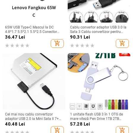
65W USB Type-C Mascul la DC
Cablu convertor adaptor USB 3.0 la
4.8*1.7 5.5*2.1 5.5*2.5 Conector
Sata 3 Cablu convertizor pentru
Femeie Adaptor Laptop Convertor
hard disk USB 3.0 pentru Adaptor
36.47
Lei
90.31
Lei
Mufă pentru Lenovo Hp Asus
HDD SSD Samsung Seagate WD 2.5
add_shopping_cart
add_shopping_cart
3.5
Cel mai nou cablu convertizor
1 unitate flash USB 3 în 1 OTG de
adaptor USB 2.0 la Mini Sata II 7+6
mare viteză Pen Drive 1TB 2TB
13Pin pentru laptop DVD/CD ROM
Adaptor TYPE-C Cadouri Breloc
40.48
Lei
57.28
Lei
Slimline Drive În stoc pentru
Micro USB Stick Stocare externă
add_shopping_cart
add_shopping_cart