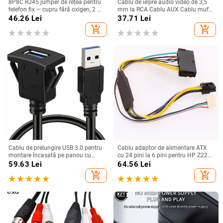
8P8C RJ45 jumper de rețea pentru
Cablu de ieșire audio video de 3,5
telefon fix — cupru fără oxigen, 2 m,
mm la RCA Cablu AUX Cablu mufă
contacte placate cu aur
3RCA și Splitter 6RCA Cablu AV TV
46.26
Lei
37.71
Lei
DVD adaptator
add_shopping_cart
add_shopping_cart
Cablu de prelungire USB 3.0 pentru
Cablu adaptor de alimentare ATX
montare încasată pe panou cu
cu 24 pini la 6 pini pentru HP Z220
cataramă pentru mașină, camion,
Z230 SFF MT TWR seria 4000 6005
59.63
Lei
64.56
Lei
barcă, motocicletă, tablou de bord
8300 ProDesk 600 G1 EliteDesk 800
add_shopping_cart
add_shopping_cart
1M