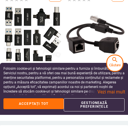
search
Căutare
90 de grade USB 3.1 tip C mamă la
Adaptor splitter Ethernet RJ45 1
Folosim cookie-uri și tehnologii similare pentru a furniza și îmbunătăți
USB A mamă B Mascul la mamă
mascul la 2 femei LAN Splitter de
Serviciul nostru, pentru a vă oferi cea mai bună experiență de utilizare, pentru a
Adaptor OTG tip C la usb 3.0 mamă
rețea Suport Cat7 Cat6 cablu
33.89
Lei
54.91
Lei
menține securitatea platformei, pentru a personaliza conținutul și reclamele și
femelă Convertor conector
prelungitor pentru rețea Internet
add_shopping_cart
add_shopping_cart
pentru a măsura eficacitatea campaniilor noastre de marketing. Alegerea
opțiunii „Acceptă tot”, vă exprimați acordul ca noi și partenerii noștri de
Vezi mai mult
încredere să stocăm cookie-uri și tehnologii similare pe dispozitivul dvs. în
scopuri publicitare și analitice. Vă puteți gestiona preferințele în orice moment
făcând clic pe „Gestionează preferințele”. Pentru mai multe informații, vă
GESTIONEAZĂ
ACCEPTAȚI TOT
rugăm să consultați
Politica noastră de confidențialitate
.
PREFERINȚELE