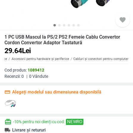
favorite
1 PC USB Mascul la PS/2 PS2 Femeie Cablu Convertor
Cordon Convertor Adaptor Tastatură
29.64
Lei
erice
Accesorii pentru hardware și periferice
Cabluri și conectori pentru compiuter
Cod produs:
1089412
Recenzii:
0
|
0
Vândute
straighten
Alegeți modelul sau dimensiunea disponibilă
redeem
NEWRO
-10% pentru noi clienți cu cod:
local_shipping
Livrare și retururi