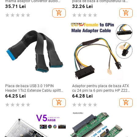
mamă adaptor Convertor audio
placa de bază a computerului la
Video AV Cablu A/V Cablu USB la
ecranul secundar USBC, ecranul
35.71
Lei
32.26
Lei
RCA pentru HDTV TV cablu de
LCD al computerului
add_shopping_cart
add_shopping_cart
sârmă
Placa de baza USB 3.0 19PIN
Adaptor pentru placa de baza ATX
Header 1To2 Extensie Cablu splitter
cu 24 pini la 6 pini pentru HP Z220
19Pin 20Pin Extensie internă
Z230 SFF MT TWR seria 4000 6005
64.25
Lei
64.28
Lei
Header Cablu adaptor 15Cm
8300 ProDesk 600 G1 EliteDesk 800
add_shopping_cart
add_shopping_cart