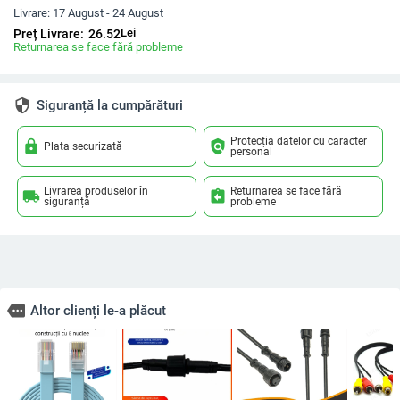
Livrare:
17 August - 24 August
Lei
Preț Livrare:
26.52
Returnarea se face fără probleme
security
Siguranță la cumpărături
Protecția datelor cu caracter
lock
policy
Plata securizată
personal
Livrarea produselor în
Returnarea se face fără
local_shipping
assignment_return
siguranță
probleme
more
Altor clienți le-a plăcut