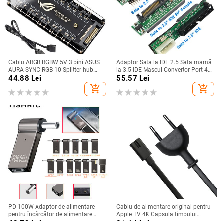
Cablu ARGB RGBW 5V 3 pini ASUS
Adaptor Sata la IDE 2.5 Sata mamă
AURA SYNC RGB 10 Splitter hub
la 3.5 IDE Mascul Convertor Port 40
SATA Adaptor cablu prelungitor de
PIN 1.5Gbs 2.5 la 3.5 Suport IDE
44.88
Lei
55.57
Lei
alimentare LED bandă lumină PC
ATA 133 100 HDD CD DVD
add_shopping_cart
add_shopping_cart
RGB ventilator Cooler
PD 100W Adaptor de alimentare
Cablu de alimentare original pentru
pentru încărcător de alimentare
Apple TV 4K Capsula timpului