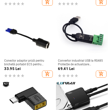
add_shopping_cart
add_shopping_cart
electronic
Adaptor pentru controler
Conector adaptor priză pentru
Convertor industrial USB la RS485
brichetă portabil EC5 pentru
Protecție de actualizare
amplificator de baterie auto de 12 V
Compatibilitate convertizor RS232
33.95
Lei
69.41
Lei
demaror auto
Compatibilitate V2.0 Modul de
add_shopping_cart
add_shopping_cart
placă conector RS-485 A standard