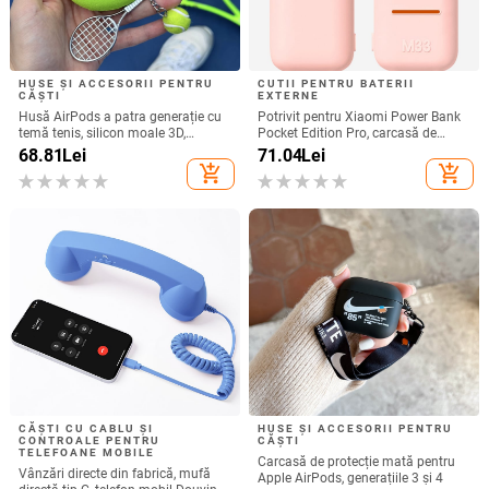
HUSE ȘI ACCESORII PENTRU
CUTII PENTRU BATERII
CĂȘTI
EXTERNE
Husă AirPods a patra generație cu
Potrivit pentru Xiaomi Power Bank
temă tenis, silicon moale 3D,
Pocket Edition Pro, carcasă de
compatibilă cu AirPods 3 și Pro 2
protecție din silicon 33W 10000mA,
68.81
Lei
71.04
Lei
antiderapantă pentru Power Bank
add_shopping_cart
add_shopping_cart
CĂȘTI CU CABLU ȘI
HUSE ȘI ACCESORII PENTRU
CONTROALE PENTRU
CĂȘTI
TELEFOANE MOBILE
Carcasă de protecție mată pentru
Vânzări directe din fabrică, mufă
Apple AirPods, generațiile 3 și 4