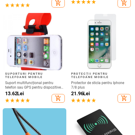
Nu este compatibil cu Bluetooth
add_shopping_cart
add_shopping_cart
SUPORTURI PENTRU
PROTECȚII PENTRU
TELEFOANE MOBILE
TELEFOANE MOBILE
Suport multifuncțional pentru
Protector de sticla pentru Iphone
telefon sau GPS pentru dispozitive
7/8 plus
de până la 76 mm / 4,8 inchi
13.62
Lei
21.96
Lei
add_shopping_cart
add_shopping_cart