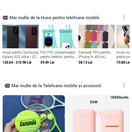
more_vert
more
Mai multe de la Huse pentru telefoane mobile
Husă pentru Samsung
Plic PVC impermeabil
Carcasă TPU pentru
Husa cu o
Galaxy S22 Ultra / S22
pentru telefon, pentru
iPhone în stil Ins,
pietre pe
Plus / S22 cu fereastră
înot și scufundări,
design minimalist de
si iPhone
124.04 - 313.98
Lei
59.49
Lei
38.13
Lei
70.88
Lei
inteligentă și protecție
compatibil ecran tactil,
nișă, husă moale cu
de somn, fără capac
pungă sigilată
margine ondulată,
rabatabil
protecție anti-cădere,
anti-amprentă, finisaj
mat
more_vert
more
Mai multe de la Telefoane mobile și accesorii