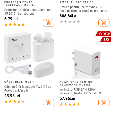
PROTECȚII PENTRU
AMBALAJ DIGITAL 3C
TELEFOANE MOBILE
Potrivit pentru Jbl Partybox 320
Protector de sticla pentru Samsung
Boxă de exterior Husă de protecție
J5 2017 - transparent
Stage 320 Audio Trolley Carcasă
388.84
Lei
6.79
Lei
anti-praf Husă
add_shopping_cart
add_shopping_cart
CĂȘTI BLUETOOTH
ADAPTOARE PENTRU
TELEFOANE MOBILE
Căști fără fir Bluetooth TWS I7S cu
Încărcător USB GAN 120W
Powerbank în alb
Încărcător telefon QC 5.0 4.0 3.0
43.95
Lei
Adaptor de încărcare rapidă pentru
57.96
Lei
iPhone 14 13 12 Samsung Huawei
add_shopping_cart
add_shopping_cart
realme încărcător usb