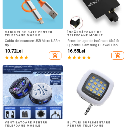
CABLURI DE DATE PENTRU
ÎNCĂRCĂTOARE DE
TELEFOANE MOBILE
TELEFOANE MOBILE
Cablu de incarcare USB Micro USB +
Receptor ușor de încărcare fără fir
tip L
Qi pentru Samsung Huawei Xiaomi
Adaptor de încărcare rapid fără fir
10.72
Lei
16.55
Lei
micro USB tip C universal
add_shopping_cart
add_shopping_cart
VENTILATOARE PENTRU
BLIȚURI SUPLIMENTARE
TELEFOANE MOBILE
PENTRU TELEFOANE