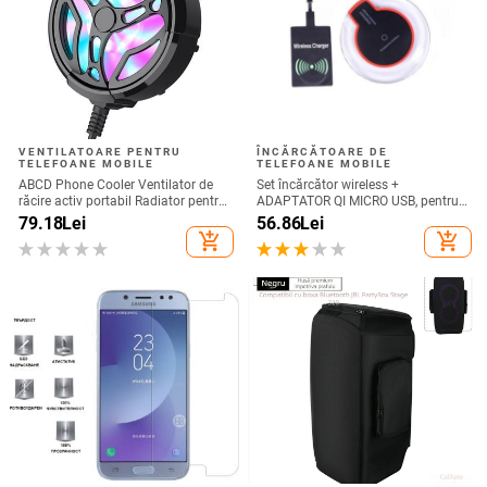
VENTILATOARE PENTRU
ÎNCĂRCĂTOARE DE
TELEFOANE MOBILE
TELEFOANE MOBILE
ABCD Phone Cooler Ventilator de
Set încărcător wireless +
răcire activ portabil Radiator pentru
ADAPTATOR QI MICRO USB, pentru
telefon mobil pentru jocuri
telefon + receptor wireless Qi cu
79.18
Lei
56.86
Lei
micro USB-culoare neagră
add_shopping_cart
add_shopping_cart