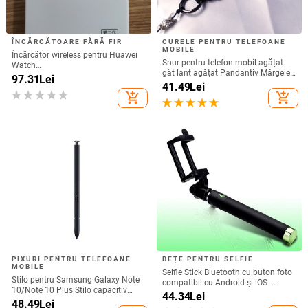
ÎNCĂRCĂTOARE FĂRĂ FIR
CURELE PENTRU TELEFOANE
MOBILE
Încărcător wireless pentru Huawei
Snur pentru telefon mobil agățat
Watch
gât lanț agățat Pandantiv Mărgele
GT6/GT5/Watch5/Watch4/GT4 –
97.31
Lei
de cristal realizat manual Coarda
41.49
Lei
corp metalic, încărcare magnetică,
anti-pierdere pentru iPhone Curea
add_shopping_cart
add_shopping_cart
QC 3.0 încărcare rapidă, ieșire 5W
detașabilă
PIXURI PENTRU TELEFOANE
BEȚE PENTRU SELFIE
MOBILE
Selfie Stick Bluetooth cu buton foto
Stilo pentru Samsung Galaxy Note
compatibil cu Android și iOS -
10/Note 10 Plus Stilo capacitiv
Negru / Verde
44.34
Lei
universal Ecran tactil sensibil SPen
48.49
Lei