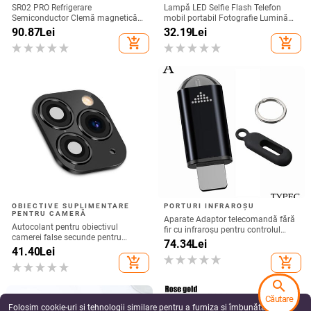
SR02 PRO Refrigerare
Lampă LED Selfie Flash Telefon
Semiconductor Clemă magnetică
mobil portabil Fotografie Lumină
spate Radiator telefon mobil Joc
de umplere Reîncărcabilă
90.87
Lei
32.19
Lei
Live Afișaj digital Furnizare directă
add_shopping_cart
add_shopping_cart
din fabrică
OBIECTIVE SUPLIMENTARE
PORTURI INFRAROȘU
PENTRU CAMERĂ
Aparate Adaptor telecomandă fără
Autocolant pentru obiectivul
fir cu infraroșu pentru controlul
camerei false secunde pentru
aplicației inteligente Telefon
74.34
Lei
upgrade telefon iPhone Protector
41.40
Lei
Transmițător cu infraroșu pentru
de ecran pentru iPhone X / XS Max
add_shopping_cart
add_shopping_cart
iPhone și telefon Android
Schimbare la iPhone 11 pro Max
search
Căutare
Folosim cookie-uri și tehnologii similare pentru a furniza și îmbunătăți