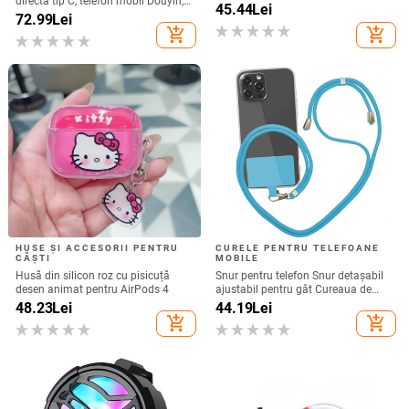
directă tip C, telefon mobil Douyin,
45.44
Lei
internet celebru, telefon mobil,
72.99
Lei
microfon electric, port C, căști cu fir,
add_shopping_cart
add_shopping_cart
cască
HUSE ȘI ACCESORII PENTRU
CURELE PENTRU TELEFOANE
CĂȘTI
MOBILE
Husă din silicon roz cu pisicuță
Snur pentru telefon Snur detașabil
desen animat pentru AirPods 4
ajustabil pentru gât Cureaua de
șnur pentru accesorii pentru telefon
48.23
Lei
44.19
Lei
mobil Snur pentru telefon mobil
add_shopping_cart
add_shopping_cart
Curele universale pentru gât