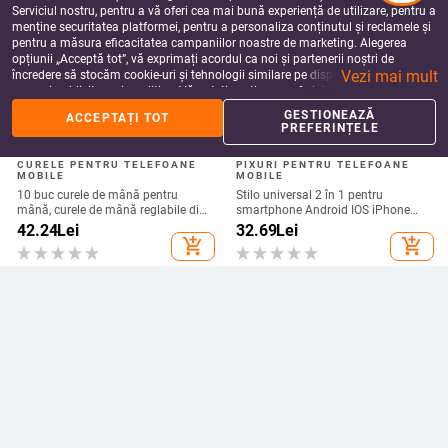
Serviciul nostru, pentru a vă oferi cea mai bună experiență de utilizare, pentru a
menține securitatea platformei, pentru a personaliza conținutul și reclamele și
pentru a măsura eficacitatea campaniilor noastre de marketing. Alegerea
opțiunii „Acceptă tot”, vă exprimați acordul ca noi și partenerii noștri de
Vezi mai mult
încredere să stocăm cookie-uri și tehnologii similare pe dispozitivul dvs. în
scopuri publicitare și analitice. Vă puteți gestiona preferințele în orice moment
făcând clic pe „Gestionează preferințele”. Pentru mai multe informații, vă
GESTIONEAZĂ
ACCEPTAȚI TOT
rugăm să consultați
Politica noastră de confidențialitate
.
PREFERINȚELE
CURELE PENTRU TELEFOANE
PIXURI PENTRU TELEFOANE
MOBILE
MOBILE
10 buc curele de mână pentru
Stilo universal 2 în 1 pentru
mână, curele de mână reglabile din
smartphone Android IOS iPhone
nailon șir de breloc pentru suport
iPad Tabletă Pixuri de desen Creion
42.24
Lei
32.69
Lei
pentru carcasa telefonului mobil,
capacitiv Ecran mobil Stilo tactil
add_shopping_cart
add_shopping_cart
cameră, USB, insignă