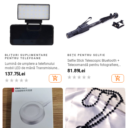
BLIȚURI SUPLIMENTARE
BEȚE PENTRU SELFIE
PENTRU TELEFOANE
Selfie Stick Telescopic Bluetooth +
Lumină de umplere a telefonului
Telecomandă pentru fotografiere,
mobil LED de mână Transmisiune
compatibil cu Android și IOS -
81.89
Lei
în direct Lumină pentru selfie
137.75
Lei
Negru
Lumină de umplere a computerului
add_shopping_cart
add_shopping_cart
Lumină de umplere a telefonului
mobil pentru conferințe video