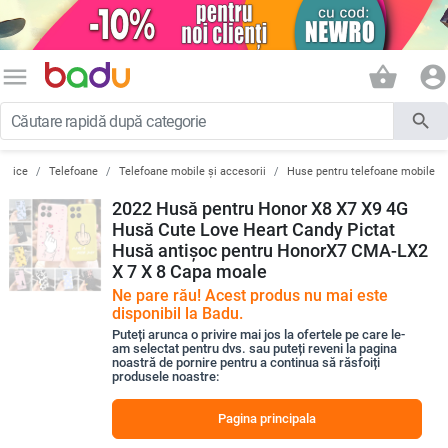
menu
shopping_basket
account_circle
search
ronice
Telefoane
Telefoane mobile și accesorii
Huse pentru telefoane mobile
2022 Husă pentru Honor X8 X7 X9 4G
Husă Cute Love Heart Candy Pictat
Husă antișoc pentru HonorX7 CMA-LX2
X 7 X 8 Capa moale
Ne pare rău! Acest produs nu mai este
disponibil la Badu.
Puteți arunca o privire mai jos la ofertele pe care le-
am selectat pentru dvs. sau puteți reveni la pagina
noastră de pornire pentru a continua să răsfoiți
produsele noastre:
Pagina principala